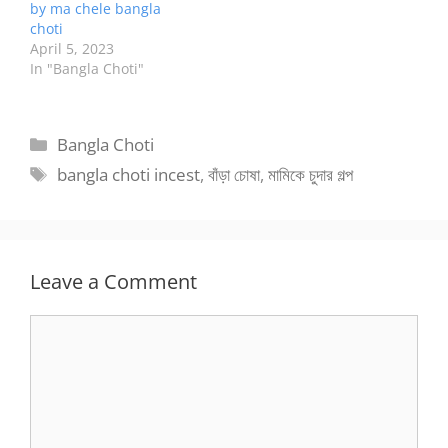
by ma chele bangla
choti
April 5, 2023
In "Bangla Choti"
Categories
Bangla Choti
Tags
bangla choti incest
,
বাঁড়া চোষা
,
মামিকে চুদার গল্প
Leave a Comment
Comment