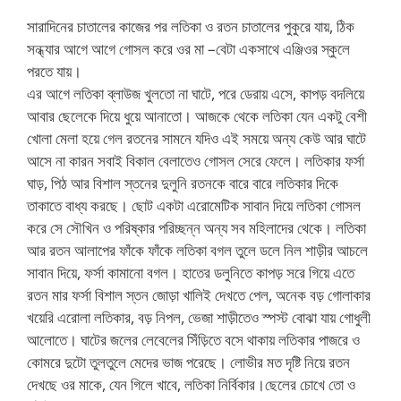
সারাদিনের চাতালের কাজের পর লতিকা ও রতন চাতালের পুকুরে যায়, ঠিক
সন্ধ্যার আগে আগে গোসল করে ওর মা –বেটা একসাথে এঞ্জিওর স্কুলে
পরতে যায়।
এর আগে লতিকা ব্লাউজ খুলতো না ঘাটে, পরে ডেরায় এসে, কাপড় বদলিয়ে
আবার ছেলেকে দিয়ে ধুয়ে আনাতো। আজকে থেকে লতিকা যেন একটু বেশী
খোলা মেলা হয়ে গেল রতনের সামনে যদিও এই সময়ে অন্য কেউ আর ঘাটে
আসে না কারন সবাই বিকাল বেলাতেও গোসল সেরে ফেলে। লতিকার ফর্সা
ঘাড়, পিঠ আর বিশাল স্তনের দুলুনি রতনকে বারে বারে লতিকার দিকে
তাকাতে বাধ্য করছে। ছোট একটা এরোমেটিক সাবান দিয়ে লতিকা গোসল
করে সে সৌখিন ও পরিষ্কার পরিচ্ছন্ন অন্য সব মহিলাদের থেকে। লতিকা
আর রতন আলাপের ফাঁকে ফাঁকে লতিকা বগল তুলে ডলে নিল শাড়ীর আচলে
সাবান দিয়ে, ফর্সা কামানো বগল। হাতের ডলুনিতে কাপড় সরে গিয়ে এতে
রতন মার ফর্সা বিশাল স্তন জোড়া খালিই দেখতে পেল, অনেক বড় গোলাকার
খয়েরি এরোলা লতিকার, বড় নিপল, ভেজা শাড়ীতেও স্পস্ট বোঝা যায় গোধুলী
আলোতে। ঘাটের জলের লেবেলের সিঁড়িতে বসে থাকায় লতিকার পাজরে ও
কোমরে দুটো তুলতুলে মেদের ভাজ পরেছে। লোভীর মত দৃষ্টি নিয়ে রতন
দেখছে ওর মাকে, যেন গিলে খাবে, লতিকা নির্বিকার।ছেলের চোখে তো ও