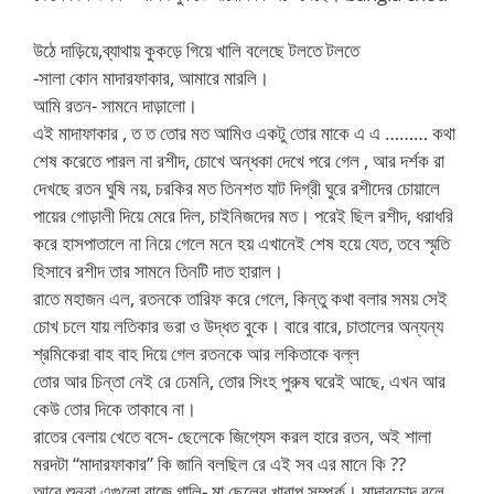
উঠে দাড়িয়ে,ব্যাথায় কুকড়ে গিয়ে খালি বলেছে টলতে টলতে
-সালা কোন মাদারফাকার, আমারে মারলি।
আমি রতন- সামনে দাড়ালো।
এই মাদাফাকার , ত ত তোর মত আমিও একটু তোর মাকে এ এ ……… কথা
শেষ করেতে পারল না রশীদ, চোখে অন্ধকা দেখে পরে গেল , আর দর্শক রা
দেখছে রতন ঘুষি নয়, চরকির মত তিনশত যাট দিগ্রী ঘুরে রশীদের চোয়ালে
পায়ের গোড়ালী দিয়ে মেরে দিল, চাইনিজদের মত। পরেই ছিল রশীদ, ধরাধরি
করে হাসপাতালে না নিয়ে গেলে মনে হয় এখানেই শেষ হয়ে যেত, তবে স্মৃতি
হিসাবে রশীদ তার সামনে তিনটি দাত হারাল।
রাতে মহাজন এল, রতনকে তারিফ করে গেলে, কিন্তু কথা বলার সময় সেই
চোখ চলে যায় লতিকার ভরা ও উদ্ধত বুকে। বারে বারে, চাতালের অন্যন্য
শ্রমিকেরা বাহ বাহ দিয়ে গেল রতনকে আর লকিতাকে বল্ল
তোর আর চিন্তা নেই রে ঢেমনি, তোর সিংহ পুরুষ ঘরেই আছে, এখন আর
কেউ তোর দিকে তাকাবে না।
রাতের বেলায় খেতে বসে- ছেলেকে জিগ্যেস করল হারে রতন, অই শালা
মরদটা “মাদারফাকার” কি জানি বলছিল রে এই সব এর মানে কি ??
আরে শুননা এগুলো বাজে গালি- মা ছেলের খারাপ সম্পর্ক। মাদারচোদ বলে