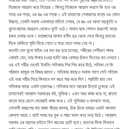
নিজেকে আড়াল করে নিয়েছে। কিন্তু নিজেকে আড়াল করলে কি হবে ওর
গতর ওর শত্র, ওর রঙ ওর শত্রু। এই চাতালের লেবারদের মধ্যে ওর যেমন
উচ্চতা, তেমনি ফরসা একমাত্র মহিলা লেবার, যে রঙ এর আভা ঘড়কুটো ও
ধুলো-ঘামের আড়ালে থেকেও ফুটে ওঠে। সাবান ঘষে গোসল করলেই অন্য
রকম দেখায় ওকে। মহাজনের দালাল রশীদ দুর থেকে দেখে কিন্তু রতনের
দিকে তাকিয়ে স্মৃতি ফিরে পেতে ও সরে যেতে সময় নেয় না।
রতনটা যেন বুনো মহিষ এর মত বড় হয়ে চলেছে, শরীরের পেশীগুল পাথর
খোদাই যেন, তার উপরে চওড়া ছাতি আর কোমড় চিকন সিংহের মত দেখতে।
ওর এই শরীর দেখেই ইদানিং লতিকার শির শির করে উঠে, লতিকা যে কি
পরিমান কামুক তা বিজয় জানত। লতিকার কাছেও অবাক লাগে সেই লতিকা
এই ভরা শরীর নিয়ে কিভাবে দশ বছর পার করে দিল। প্রতিটা রাত যেন
লতিকার কাছে একটা চ্যালেঞ্জ। লতিকার মনে আরেক চিন্তা ঢুকেছে এই
চাতালেরই আব্বাস সরদারের বউ, সুফিয়া। এখন আর কাজ করে না, রান্না
বান্না করে ছেলে মেয়েরাই কাজ করে। এই সুফিয়ার ও থলথলে গতর,
সোনালী কচ্ছপের মত মাজা গাঁয়ের কালার, চিক চিকে চামড়া একটা আলাদা
জেল্লা আছে। হাটে সময় বড় বুক ও পাছা থথল করে নড়ে উঠে। আব্বাস
সরদার এর বয়সের চাইতে বিশ বছরের ছোট হবে। রতনের দিকে কিভাবে