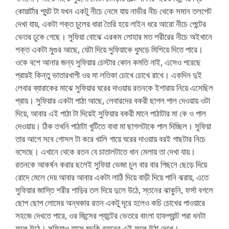
কোয়ার্টার প্যন্ট টা যখন একটু নীচে নেমে যায় নাভীর নীচ থেকে সমান তলপেট
দেখা যায়, একটা শক্ত চুলের ধারা তৈরি হয়ে লাইন ধরে আরো নীচে পেন্টের
ভেতর ঢুকে গেছে। সুফিয়া বোঝে এরকম লোহার মত শরীরের নীচে অইখানে
শক্ত একটা মুগুর আছে, যেটা দিয়ে সুফিয়াকে ধুমড়ে মিশিয়ে দিতে পারে।
ওকে বশে আনার জন্য সুফিয়ার চেস্টার কোন কমতি নাই, এসেও পরেছে
প্রায়ই কিন্তু ভাতারখাগী ওর মা লতিকা চোখে চোখে রাখে। একদিন দুই
লেবার ব্যারাকের মাঝে সুফিয়ার ঘরের দাওয়ায় রতনকে ইশারায় নিয়ে এসেছিল
প্রায়। সুফিয়ার একটা পাঠা আছে, লেবারদের বকরী ছাগল পাল দেওয়ায় ওটা
দিয়ে, আবার এই পাঠা টা দিয়েই সুফিয়ার বকরী মানে পাঠাটার মা কে ও পাল
দেওয়ায়। ঠিক তখনি পাঠাটা খুটিতে বাধা মা ছাগলটাকে পাল দিচ্ছিল। সুফিয়া
তার আগে সবে গোসল টা করে খালি গায়ে ঘরের দাওয়ায় বরই গাছটার নিচে
বসেছে। এখানে থেকে রতন যে চাতালটাতে ধান মেলায় তা দেখা যায়।
রতনকে আকর্ষন করার ছলেই সুফিয়া ভেজা চুল বার বার পিছনে ছেড়ে দিয়ে
রোদে মেলে দেয় আবার আবার একটা লাঠি দিয়ে বাড়ী দিয়ে পানি ঝরায়, এতে
সুফিয়ার জাস্তি শরীর শাড়ির তল দিয়ে দুলে উঠে, স্তনের ঝাকুনি, ফর্সা বগলে
ছোপ ছোপ লোমের অন্ধকার রতন একটু দূরে হলেও কচি চোখের পাওয়ারে
সহজে দেখতে পারে, ওর জিন্সের প্যান্টের ভেতরে বাংলা হাফপ্যান্ট পরা ধনটা
ফুলে উঠে। সুফিয়াও হাসে মুচকি রতনের এই ফুলে উঠা দেখে।