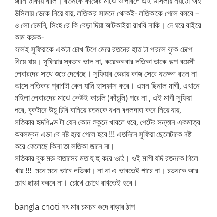
জানি তাকায় খালি। রতনকে কাজের মাঝে ও পারলে এই উসিলায় নয়তো অই
উসিলায় ডেকে নিয়ে যায়, লতিকার সামনে থেকেই- লতিকাকে পেলে বলবে –
ও লো ঢেমনি, সিংহ রে কি বেড়া দিয়া আটকাইয়া রাখবি নাকি। দে ঘরে বাইরে
কাম করুক-
বলেই সুফিয়াকে একটা চোখ টিপে মেরে রতনের হাত টা পারলে বুকে চেপে
নিয়ে যায়। সুফিয়ার স্বভাব ভাল না, কয়েককবার লতিকা তাকে অল্প বয়েসী
লেবারদের সাথে শুতে দেখেছে। সুফিয়ার ডেরায় কাজ সেরে যতক্ষণ রতন না
আসে লতিকার প্রাণটা কেন যানি হাসফাস করে। এমন ছিনাল মাগী, এখানে
মহিলা লেবারদের মাঝে কেউই কাচলি (কাঁচুলি) পরে না , এই মাগী সুফিয়া
পরে, বুকটারে উচু ঢিবি বানিয়ে রতনকে যখন বগলদাবা করে নিয়ে যায়,
লতিকার হৃদপিণ্ড টা যেন কোন শুকুনে খাবলে ধরে, পেটের সন্তান একমাত্র
অবলম্বন এভা বে নষ্ট হয়ে গেলে হবে !!! এতদিনে সুফিয়া ছেলেটাকে নষ্ট
করে ফেলেছে কিনা তা লতিকা জানে না।
লতিকার বুক মরু বাতাসের মত হু হু করে ওঠে। ওই মাগী যদি রতনকে গিলে
খায় !!!- মনে মনে ভাবে লতিকা। না না এ ভাবতেই পারে না। রতনকে আর
চোখ ছাড়া করবে না। চোখে চোখে রাখতেই হবে।
bangla choti সৎ মার চমচম গুদে বাড়ার ঠাপ