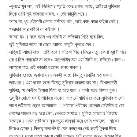
-খুলতে খুব সখ, এই জিনিসের প্রতি তোর লোভ আছে, তাইতো সুফিয়ার
দিকে দেখি তুই তাকায়া থাকস, ও তো কাচুলি পরে।
আরে না, ধুর ওইমাগী লেবার সর্দারের বউ , তাই কাম-কাজ কইরা দেই।
খবরদার আর যাইবি না কইলাম।
আচ্ছা যাও। বলে রতন ওর নাকটা মা লতিকার পিঠে ঘষে দিল,
তুই সুফিয়ার ডাকে না গেলে আমার কাচুলি খুলতে দেব।
সত্যি !! আচ্ছা যাও। তাই হবে। লতিকা পিছন ফিরে নতুন কেনা ব্রা টা পরে
দেখে নিল পারফেক্ট না হলেও আগেরটার মত এত টাইট না, ইজিতে খোলা ও
লাগানো যায়, এই কাজটা রতনের জন্য থাকল।
সুফিয়ার হয়েছে জ্বালা মরদ একটা আছে কিন্তু বরবটির মত শুকনা
ল্যাওড়া। এত বয়েস হলো কিন্তু সুফিয়ার জ্বালা যায় না। বিশালদেহী
সুফিয়া, যে কেউরে ইশারা দিলে হা হয়ে যাবে । ফর্সা গতর বিশাল বুক।
দুলুনীর দোলে সবাই তাকিয়ে থাকে। এত মৌমাছির ভেতরে সুফিয়ার ভালো
লাগে লতিকার ছেলে রতনটাকে । পেটানো শরীরের ছেলেটা সেইদিন ই তো
চোখের সামনে বড় হয়ে গেল, দেখতে দেখতে। সুফিয়া কোলেও নিয়েছে
রতনকে। এখন পেট আর বুক জুড়ে হালকা করে লোম গজাচ্ছে। নাকের
নিচেও তেমন। কিন্তু তলপেট টা যেন কচ্ছপের পেট ছয়টি টুকরা দিয়ে
বানানো। মাঝে মাঝে পুরনো মোটা চামড়ার বেল্ট থাকার পরেও জিন্সের থ্রি