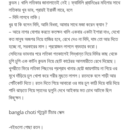
কন্ডম। খালি লতিকার জানালাতেই নেই। ফ্যামিলি প্ল্যানিঙের মহিলার সাথে
লতিকার খুব ভাব, প্রায়ই ইয়ার্কী মারে, বলে
– দিদি লাগবে নাকি।
ধুর যা কি বলেন দিদি, আমি বিধবা, আমার সাথে মজা করেন ক্যান ?
– আরে নাগর যোগার করতে কতক্ষন খালি একবার একটা ইশারা দাও, দেখো
কত মানুষ অজগর নিয়ে হাজির হবে, রেখে দেও না দিদি, দাম তো আর দিতে
হচ্ছে না, সরকারের মাল। প্রয়োজন লাগলে ব্যবহার করো।
সেদিনের ভাবনার পরে লতিকা গতকালেই সিদ্ধান্ত নিয়ে দিদির কাছ থেকে
চুপি চুপি এক কার্টন কন্ডম নিয়ে ছোট কাঠেরর আলমারীতে রেখে দিয়েছে।
খুপরীতে ফিরে লতিকা পিছনের প্রশ্রাব খানার ছোট্ট জায়গাটায় না গিয়ে ওর
মুখে দাঁড়িয়ে চুল খোপা করে শরীর মুছতে লাগল। রতনকে বলে শাড়ী আর
পেটিকোট দিতে। রতন দিতে গিয়ে আবারো ওর মার চুল কাঠি দিয়ে বারি দিয়ে
পানি ঝাড়তে গিয়ে স্তনের দুলুনি দেখে আইকার মত চোখ আটকে ছিল
কিছুক্ষন।
bangla choti স্টুডেন্ট টিচার সেক্স
-বইগুলো গোছা রতন।