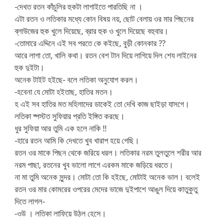
-দেখত রতন কাঁচুলির হুকটা লাগাইতে পারতিছি না ।
এটা রতন ও লতিকার মধ্যে কোন বিষয় নয়, ছোট বেলায় ওর মার পিছনের
ব্লাউজের হুক খুলে দিয়েছে, ব্রার হুক ও খুলে দিয়েছে বহুবার।
-তোমারে এদ্দিনে এই সব পরতে কে কইছে, বুড়ী কোনকার ??
আরে লাগা তো, খালি কথা। রতন বেশ টান দিয়ে লাগিয়ে দিল শেয লাইনের
হুক দুইটা।
অনেক টাইট হইছে- বলে লতিকা অনুযোগ করল।
-হবেনা যে মোটা হইতাছ, হাতির মতন।
হ এই সব হাতির মত মহিলাদের ডাকেই তো দেখি কাজ ছাইড়া যাসগে।
লতিকা ষ্পস্টত সুফিয়ার প্রতি ইঙ্গিত করছে।
ধুর সুফিয়া আর তুমি এক হলে নাকি !!
-হারে রতন আমি কি দেখতে খুব খারাপ হয়ে গেছি।
রতন ওর মাকে পিছন থেকে জরিয়ে ধরল। লতিকার নরম তুলতুলে শরীর আর
নরম পাছা, রতনের খুব ভালো লাগে এরকম মাকে জড়িয়ে ধরতে।
না মা তুমি অনেক সুন্দর। মোটা তো কি হইছে, মোটাই অনেক ভাল। বলেই
রতন ওর মার কোমরের ওপরের মেদের ভাজে দুইপাশে আঙুল দিয়ে কাতুকুতু
দিতে লাগল-
-ওউ । লতিকা লাফিয়ে উঠল হেসে।