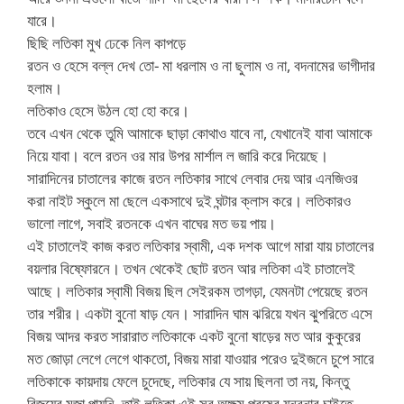
যারে।
ছিছি লতিকা মুখ ঢেকে নিল কাপড়ে
রতন ও হেসে বল্ল দেখ তো- মা ধরলাম ও না ছুলাম ও না, বদনামের ভাগীদার
হলাম।
লতিকাও হেসে উঠল হো হো করে।
তবে এখন থেকে তুমি আমাকে ছাড়া কোথাও যাবে না, যেখানেই যাবা আমাকে
নিয়ে যাবা। বলে রতন ওর মার উপর মার্শাল ল জারি করে দিয়েছে।
সারাদিনের চাতালের কাজে রতন লতিকার সাথে লেবার দেয় আর এনজিওর
করা নাইট স্কুলে মা ছেলে একসাথে দুই ঘন্টার ক্লাস করে। লতিকারও
ভালো লাগে, সবাই রতনকে এখন বাঘের মত ভয় পায়।
এই চাতালেই কাজ করত লতিকার স্বামী, এক দশক আগে মারা যায় চাতালের
বয়লার বিষ্ফোরনে। তখন থেকেই ছোট রতন আর লতিকা এই চাতালেই
আছে। লতিকার স্বামী বিজয় ছিল সেইরকম তাগড়া, যেমনটা পেয়েছে রতন
তার শরীর। একটা বুনো ষাড় যেন। সারাদিন ঘাম ঝরিয়ে যখন ঝুপরিতে এসে
বিজয় আদর করত সারারাত লতিকাকে একট বুনো ষাড়ের মত আর কুকুরের
মত জোড়া লেগে লেগে থাকতো, বিজয় মারা যাওয়ার পরেও দুইজনে চুপে সারে
লতিকাকে কায়দায় ফেলে চুদেছে, লতিকার যে সায় ছিলনা তা নয়, কিন্তু
বিজয়ের মজা পায়নি, তাই লতিকা এই সব অক্ষম পুরষের যন্ত্রনার চাইতে