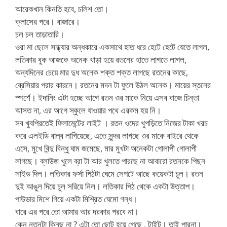
আরেকখান কিনতি হবে, চলিশ তো।
ক্লাসের পরে। বাজারে।
চল চল তাড়াতারি।
ওরা মা ছেলে সন্ধ্যার অন্ধকারে একসাথে হাত ধরে হেটে হেটে যেতে লাগল,
লতিকার বুক আজকে অনেক খাড়া হয়ে রতনের হাতে লাগতে লাগল,
অন্যদিনের চেয়ে মার দুধ অনেক শক্ত শক্ত লাগছে রতনের কাছে,
ব্রেসিয়ার পরার কারনে। রতনের মদন টা ফুলে উঠল অনেক। মায়ের স্তনের
স্পর্শে। ইদানিং এটা হচ্ছে আগে রতন ওর মাকে নিয়ে এসব বাজে চিন্তা
আসত না, এর আগে স্কুলে যাওয়ার পথে এরকম হয় নি।
সব খুবপিরতেই ফিলামেন্টের লাইট । রতন ওদের খুপড়িতে নিজের টাকা খরচ
করে এলইডি বাল্ব লাগিয়েছে, এতে সুন্দর লাগছে ওর মাকে বাইরে থেকে
এসে, মুখে বিন্দু বিন্ধু ঘাম জমেছে, মার মুখটা অনেকটা গোলাপী গোলাপী
লাগছে। ব্লাউজ খুলে ব্রা টা আর খুলতে পারছে না আবারো রতনকে পিছন
সাইড দিল। লতিকার ফর্সা পিঠটা ঘেমে সেপটে আছে কয়েকটা চুল। রতন
দুই আঙুল দিয়ে চুল সরিয়ে নিল। লতিকার পিঠ থেকে একটা উত্তাপ।
পাউডার মিশে গিয়ে একটা মিশ্রিত ঘেমো গন্ধ।
বারে এর পরে তো আমার আর দরকার পরবে না।
কেন নতুনটা কিনছ না ? এটা তো ছোট হয়ে গেছে , টাইট। তাই পারনা।