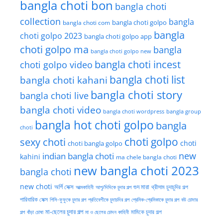
bangla choti bon
bangla choti
collection
bangla
bangla choti golpo
bangla choti com
bangla
choti golpo 2023
bangla choti golpo app
choti golpo ma
bangla
bangla choti golpo new
bangla choti incest
choti golpo video
bangla choti list
bangla choti kahani
bangla choti story
bangla choti live
bangla choti video
bangla choti wordpress
bangla group
bangla hot choti golpo
bangla
choti
choti golpo
sexy choti
choti
choti bangla golpo
new
indian bangla choti
kahini
ma chele bangla choti
new bangla choti 2023
bangla choti
new choti
গুদ মারা
অর্গি সেক্স
আত্মকাহিনী
আপু/দিদিকে চুদার গল্প
থ্রীসাম চুদাচুদির গল্প
পারিবারিক সেক্স
পিসি-ফুফুকে চুদার গল্প
প্রতিবেশীকে চুদাচদির গল্প
প্রেমিক-প্রেমিকাকে চুদার গল্প
বউ চোদার
মা-ছেলের চুদার গল্প
মামিকে চুদার গল্প
বাঁড়া চোষা
গল্প
মা ও ছেলের চোদন কাহিনী