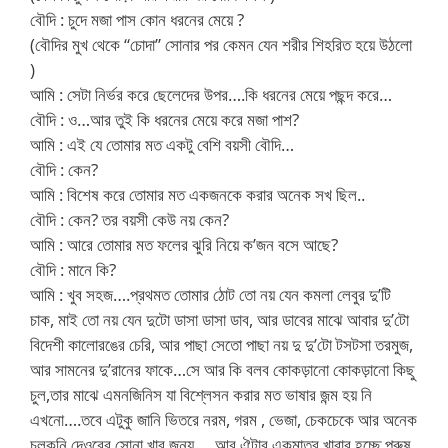
বৌদি : চুদে মজা পাস কোন ধরনের মেয়ে ?
(বৌদির মুখ থেকে “চোদা” সোনার পর কেমন যেন শরীর শিহরিত হয়ে উঠলো
)
আমি : সেটা নির্ভর করে ছেলেদের উপর….কি ধরনের মেয়ে পছন্দ করে…
বৌদি : ও…আর তুই কি ধরনের মেয়ে করে মজা পাশ?
আমি : এই যে তোমার মত একটু বেশি বয়সী বৌদি…
বৌদি : কেন?
আমি : বিশেষ করে তোমার মত একজনকে করার অনেক সখ ছিল..
বৌদি : কেন? তর বয়সী কেউ নয় কেন?
আমি : আরে তোমার মত ফলের ঝুরি নিয়ে ক’জন বসে আছে?
বৌদি : মানে কি?
আমি : খুব সহজ….প্রথমত তোমার ঠোট তো নয় যেন কমলা লেবুর দু’টি
চাক, মাই তো নয় যেন দুটো ডাসা ডাসা ডাব, আর ডাবের মাঝে আবার দু’টো
বিদেশী কালোরঙের চেরি, আর পাছা সেতো পাছা নয় দু দু’টো টসটসা তরমুজ,
আর সামনের দু’রানের ফাকে…সে আর কি বলব কোকড়ানো কোকড়ানো কিছু
চুল,তার মাঝে এমনজিনিস যা বিশ্লেসন করার মত ভাষার জন্ম হয় নি
এখনো….তবে এটুকু জানি ভিতরে নরম, গরম , ভেজা, চেকচেকে আর অনেক
চুলকনি দেওরের সোনা খার জন্য…..আর ঐটার একমাত্র খাবার হচ্ছে পুরুষ