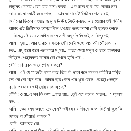
মানুষের সোনার গুতো আর সাদা ফেদ্যা …এক রাতে দু দু বার সোনার মাল
খেয়ে আরো লোভী হয়ে গেছে…..আর আমারএই জিনিস তোমার ওই
জিনিসের ভিতরে যাওয়ার জন্য ছটফট ছটফট করছে, আর তোমার ওই জিনিস
আমার এই জিনিসকে আস্ত গিলে খাওয়ার জন্য আরো বেশি ছটফট করছে
….কিন্তু ওটার যে মালকিন এমন মাগী অনুমতি দিচ্ছেই না কিছুতেই….
আমি : হ্যা…. আর দু রানের ফাকে যেটা সেটা হচ্ছে অনেকটা মৌচাক এর
মত….মধু জমে জমে একেবারে মধুময়…আচ্ছা মেয়ে মানুষ ও ভাবে হাস্যকর
স্টাইলে পেচ্ছাবকরে আমার তো দেখলে হাসি পায়….
বৌদি : কি রকম ভাবে পেচ্ছাব করে?
আমি : এই যে পা দুটো ফাকা করে দিয়ে কি ভাবে বসে দমকল বাহিনীর গাড়ির
মত সো সো শব্দে করে…আবার হয়ে গেলে পরে ধুয়ে ফেলে…আচ্ছা পেচ্ছাব
করার পরআবার ওটা ধোয়ার কি আচ্ছে?
বৌদি : ও মা..এ সব কি কথা….হায় হায়….তুই তো অনেক লেচ্চর…এ প্রসঙ্গ
বন্ধ…
আমি : কেন বন্ধ করতে হবে কেন? ওটা ধোয়ার পিছনে কারণ কি? না ধুলে কি
পিপড়ে বা মৌমাছি আসবে ?
বৌদি : আসবেই তো…
আমি : তা অবস্সো ঠিক…মৌমাছি যদি জায়গা মত একটা কামর বসিয়ে দেয়