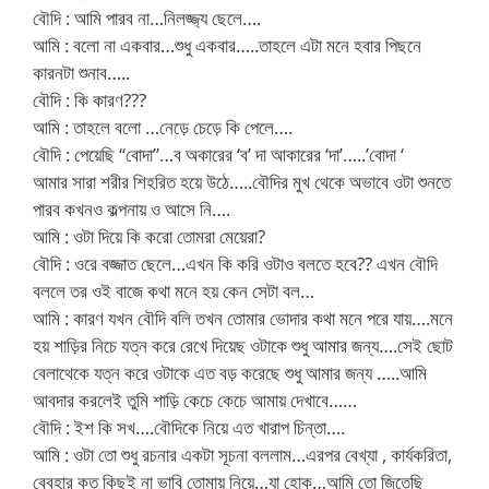
বৌদি : আমি পারব না…নিলজ্জ্য ছেলে….
আমি : বলো না একবার…শুধু একবার…..তাহলে এটা মনে হবার পিছনে
কারনটা শুনাব…..
বৌদি : কি কারণ???
আমি : তাহলে বলো …নেড়ে চেড়ে কি পেলে….
বৌদি : পেয়েছি “বোদা”…ব অকারের ‘ব’ দা আকারের ‘দা’…..’বোদা ‘
আমার সারা শরীর শিহরিত হয়ে উঠে…..বৌদির মুখ থেকে অভাবে ওটা শুনতে
পারব কখনও কল্পনায় ও আসে নি….
আমি : ওটা দিয়ে কি করো তোমরা মেয়েরা?
বৌদি : ওরে বজ্জাত ছেলে…এখন কি করি ওটাও বলতে হবে?? এখন বৌদি
বললে তর ওই বাজে কথা মনে হয় কেন সেটা বল…
আমি : কারণ যখন বৌদি বলি তখন তোমার ভোদার কথা মনে পরে যায়….মনে
হয় শাড়ির নিচে যত্ন করে রেখে দিয়েছ ওটাকে শুধু আমার জন্য….সেই ছোট
বেলাথেকে যত্ন করে ওটাকে এত বড় করেছে শুধু আমার জন্য …..আমি
আবদার করলেই তুমি শাড়ি কেচে কেচে আমায় দেখাবে……
বৌদি : ইশ কি সখ….বৌদিকে নিয়ে এত খারাপ চিন্তা….
আমি : ওটা তো শুধু রচনার একটা সূচনা বললাম…এরপর বেখ্যা , কার্যকরিতা,
বেবহার কত কিছুই না ভাবি তোমায় নিয়ে…যা হোক…আমি তো জিতেছি