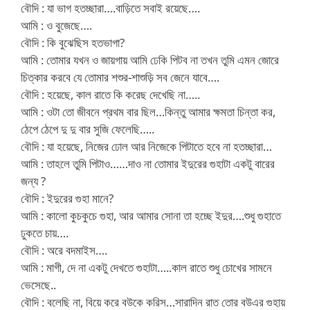
বৌদি : যা ভাগ হতচ্ছারা….বাড়িতে সবাই রয়েছে….
আমি : ও বুজেছে….
বৌদি : কি বুঝেছিস হতভাগা?
আমি : তোমার যখন ও জায়গায় আমি ঢেকি পিটব না তখন তুমি এমন জোরে
চিত্কার করবে যে তোমার শশুর-শাশুড়ি সব জেনে যাবে….
বৌদি : হয়েছে, কাল রাতে কি করেছ দেখেছি না…..
আমি : ওটা তো জীবনে প্রথম বার ছিল…কিন্তু আমার ক্ষমতা চিন্তা কর,
ঠেপে ঠেপে দু দু বার সুজি ফেলেছি…..
বৌদি : যা হয়েছে, নিজের ঢোল আর নিজেকে পিটাতে হবে না হতচ্ছারা…
আমি : তাহলে তুমি পিটাও……দাও না তোমার ইদুরের গুহাটা একটু বারের
জন্য ?
বৌদি : ইদুরের গুহা মানে?
আমি : কালো কুচকুচে গুহা, আর আমার সোনা তা হচ্ছে ইদুর….শুধু গুহাতে
ঢুকতে চায়….
বৌদি : অরে বদমাইস….
আমি : মাগী, দে না একটু দেখতে গুহাটা…..কাল রাতে শুধু চোখের সামনে
ভেসেছে..
বৌদি : বলেছি না, বিয়ে করে বউকে করিস…সারাদিন রাত তোর বউএর গুহায়