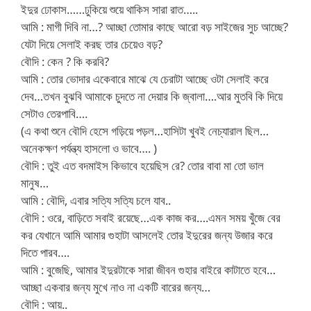
ইদুর ঢোকাস……ঢুকিয়ে শুয়ে থাকিস সারা রাত…..
আমি : মাগী দিবি না…? আচ্ছা তোমার কাছে আরো বড় সাইজের সুচ আচ্ছে?
যেটা দিয়ে সেলাই করছ তার চেয়েও বড়?
বৌদি : কেন ? কি করবি?
আমি : তোর ভোদার একেবারে মাঝে যে চেরাটা আচ্ছে ওটা সেলাই করে
দেব…তখন বুঝবি আমাকে চুদতে না দেয়ার কি জ্বালা….আর মুতবি কি দিয়ে
সেটাও তেরপাবি….
(এ কথা শুনে বৌদি হেসে গড়িয়ে পড়ল…হাসিটা খুবই নেচ্যারাল ছিল…
অনেকক্ষণ পর্যন্ত্য হাসলো ও ভাবে…. )
বৌদি : তুই এত বদমাইস কিভাবে হয়েছিস রে? তোর বাবা মা তো ভাল
মানুষ…
আমি : বৌদি, এবার সত্যি সত্যি চলে যাব..
বৌদি : ওরে, বাড়িতে সবাই রয়েছে…এক কাজ কর….এমন সময় খুঁজে বের
কর যেখানে আমি আমার গুহাটা আসলেই তোর ইদুরের জন্য উজার করে
দিতে পারব….
আমি : বুজেছি, আমার ইদুরটাকে সারা জীবন গুহার বাইরে কাটাতে হবে…
আচ্ছা একবার জন্য মুখে নাও না একটি বারের জন্য…
বৌদি : আয়..