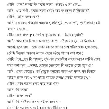
বৌদি : কেন? আমার কি বাড়ার অভাব পরেছে? ও সব নেব…
আমি : ওরে মাগী , বাড়ার অভাব নেই? আর ক জনের টা নিয়েছিস?
বৌদি : তোকে বলব কেন?
আমি : তোর ভোদা মারার সময় এ বুজেছি তুই কেমন সতী, স্বামী ছাড়া কেউ
করে না তোকে…
বৌদি : এক রাতে বুঝে গেছিস পুচকে ছোরা….কিভাবে বুঝলি?
আমি : অনেককে দিয়ে চোদালে ভোদার গুন নষ্ট হয়ে যায়,সোনা ঠেকানোর
আগেই ঢুকে যায়….তোর ভোদা মারতে আমার বেশ শক্তি খরচ হয়ে গেছে..
(বৌদি কিচুক্ষন অন্তর অন্তর হেসে উঠছে আমার কথা শুনে )
বৌদি : ইস,..তুই কি অসভ্য, তুই এত পেকেছিস আগে কখনও ভাবিনি তোর
সাথে কথা বলে….আচ্ছা, তোদের ছেলেদের কি ধরনের মেয়ে পছন্দ রে?
আমি : কোন ক্ষেত্রে? গার্ল ফ্রেন্ড বানানোর জন্য এক রকম, বউ হিসাবে
আরেক রকম আর ও সব কাজে আরেক রকম? কোনটা জানতে চাও?
বৌদি : কোন ধরনের মেয়ে করে মজা পাস?
আমি : কি করে?
বৌদি : ও সব করে?
আমি : কি সব? ভেঙ্গে বল, নইলে বলব না…
(বেশ কিচুক্ষন জোড়া জরি করার পর বৌদি বলল )