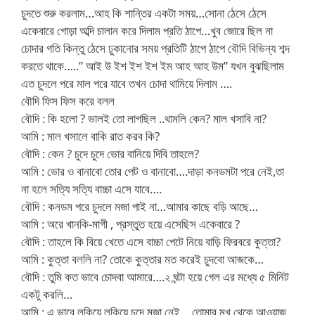
চুদতে শুরু করলাম…আহ কি শান্তির একটা সময়…সোনা ঠেসে ঠেসে
একেবারে গোড়া অব্দি চালান করে দিলাম প্রতি ঠাপে…খুব জোরে ছিল না
চোদার গতি কিন্তু ঠেসে ঢুকানোর সময় প্রতিটি ঠাপে ঠাপে বৌদি বিভিন্য শব্দ
করতে থাকে…..” আই উ ইশ ইশ ইশ ইম আহ আহ উম” যখন বুঝছিলাম
এত চুদলে পরে মাল পরে যাবে তখন চোদা থামিয়ে দিলাম ….
বৌদি ফিস ফিস করে বলল
বৌদি : কি হলো ? ভালই তো লাগছিল ..থামলি কেন? মাল খসাবি না?
আমি : মাল খসালে বাকি রাত করব কি?
বৌদি : কেন ? চুদে চুদে ভোর বানিয়ে দিবি তাহলে?
আমি : ভোর ও বানাবো তোর পেট ও বানাবো….দাড়া কনডমটা পরে নেই,তা
না হলে সত্যি সত্যি বাচ্চা এসে যাবে….
বৌদি : কনডম পরে চুদলে মজা পাই না…আমার কাছে বড়ি আছে…
আমি : অরে খানকি-মাগী , প্রস্তুত হয়ে এসেছিস একেবারে ?
বৌদি : তাহলে কি বিয়ে খেতে এসে বাচ্চা পেটে নিয়ে বাড়ি ফিরবরে কুত্তা?
আমি : কুত্তা বললি না? তোকে কুত্তার মত করেই চুদবো আজকে…
বৌদি : তুমি কত ভাবে চোদবা আমারে….২ ঘন্টা হয়ে গেল এর মধ্যে ৫ মিনিট
একটু করলি…
আমি : এ ভাবে লুকিয়ে লুকিয়ে চুদে মজা নেই….তোমার মুখ থেকে আওয়াজ