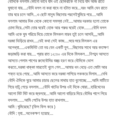
বৌদিকে বললাম কোনো ভাবে যদি ওই ছোকরাকে না নিয়ে যদি আজ রাতে
ঘুমানো যায়….বৌদি বলল না করা যাবে না হটাত করে…বরং আমি যেন রাতে
তার ঘরে চলে আসি…ও ছোট মানুষ বিছানায় পরলেইঘুমিয়ে পরে….আমি
বললাম আমার দিক থেকে কোনো সমস্যা নেই….আমার দরকার হলো তোকে
চোদা দিয়ে..সেটা তোর ঘরেই হোক আর গরুর ঘরেই হোক…….বৌদি বলল
আমি ওকে ঘুম পরিয়ে দিয়ে তোকে মিসকল মারব তুই চলে আসবি,,,,আমি
দরজা ভিড়িয়ে রাখব….যেই কথা সেই কাজ….শুয়ে শুয়ে মিসকল এর
অপেখ্যা…..একমিনিট তো নয় যেন একটি যুগ….বিছানার সাথে আর কতক্ষণ
জড়াজড়ি করা যায়…. প্রায় রাত ১২:৩০ এর দিকে মিসকল….নিশব্দে আসতে
আসতে গেলাম পাশের রুমেবৌদির বস্ত্র হরণ করে বৌদিকে ভোগ
করতে..দরজা ধাক্কা মারতেই খুলে গেল….আমার ধন বেড়ে এত মোটা আর
শক্ত হয়ে গেছে…আমি আসতে করে দরজা লাগিয়ে লককরে দিলাম….দেখি
বৌদি ঐদিকে ঘুরে আমার চাচার ছেলের মাথায় হাত বুলোচ্ছে…..আমি মাটিতে
গিয়ে হাটু গেড়ে বসলাম….বৌদি খাটের উপর ওই দিকে ঘোরা…হারিখেনের
আলো মিট মিট করে জ্বলছে…আমি আলো বাড়িয়ে দিয়ে বৌদির পাশে গিয়ে
বসলাম……আমি পেটের উপর হাত রাখলাম…
আমি : ঘুমিয়েছে? (ফিস ফিস করে )
বৌদি : হ্যা…অনেকক্ষণ হয়েছে…