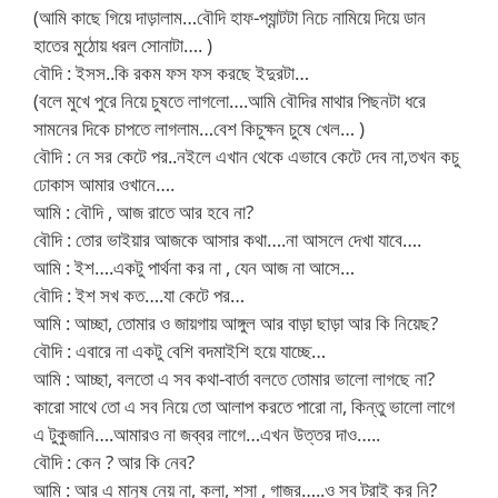
(আমি কাছে গিয়ে দাড়ালাম…বৌদি হাফ-প্যান্টটা নিচে নামিয়ে দিয়ে ডান
হাতের মুঠোয় ধরল সোনাটা…. )
বৌদি : ইসস..কি রকম ফস ফস করছে ইদুরটা…
(বলে মুখে পুরে নিয়ে চুষতে লাগলো….আমি বৌদির মাথার পিছনটা ধরে
সামনের দিকে চাপতে লাগলাম…বেশ কিচুক্ষন চুষে খেল… )
বৌদি : নে সর কেটে পর..নইলে এখান থেকে এভাবে কেটে দেব না,তখন কচু
ঢোকাস আমার ওখানে….
আমি : বৌদি , আজ রাতে আর হবে না?
বৌদি : তোর ভাইয়ার আজকে আসার কথা….না আসলে দেখা যাবে….
আমি : ইশ….একটু পার্থনা কর না , যেন আজ না আসে…
বৌদি : ইশ সখ কত….যা কেটে পর…
আমি : আচ্ছা, তোমার ও জায়গায় আঙ্গুল আর বাড়া ছাড়া আর কি নিয়েছ?
বৌদি : এবারে না একটু বেশি বদমাইশি হয়ে যাচ্ছে…
আমি : আচ্ছা, বলতো এ সব কথা-বার্তা বলতে তোমার ভালো লাগছে না?
কারো সাথে তো এ সব নিয়ে তো আলাপ করতে পারো না, কিন্তু ভালো লাগে
এ টুকুজানি….আমারও না জব্বর লাগে…এখন উত্তর দাও…..
বৌদি : কেন ? আর কি নেব?
আমি : আর এ মানুষ নেয় না, কলা, শসা , গাজর…..ও সব ট্রাই কর নি?