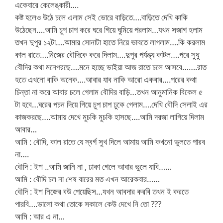
একেবারে কেলেঙ্কারী….
কষ্ট হলেও উঠে চলে এলাম সেই ভোরে বাড়িতে….বাড়িতে দেখি কাকি
উঠেছেন….আমি চুপ চাপ করে ঘরে গিয়ে ঘুমিয়ে পরলাম…যখন সজাগ হলাম
তখন দুপুর ১২টা….আমার সোনাটা হাতে নিয়ে ভাবতে লাগলাম….কি করলাম
কাল রাতে….নিজের বৌদিকে করে দিলাম….দুপুর পর্যন্ত্য কাটল….পরে সুধু
বৌদির কথা মনেপরছে….মনে হচ্ছে ভাইয়া আজ রাতে চলে আসবে…….রাত
হতে এখনো বাকি অনেক….আবার যাব নাকি আরো একবার….পরের কথা
চিন্তা না করে আবার চলে গেলাম বৌদির বাড়ি…তখন আনুমানিক বিকেল ৫
টা হবে…ঘরের পচন দিয়ে গিয়ে চুপ চাপ ঢুকে গেলাম….দেখি বৌদি সেলাই এর
কাজকরছে….আমায় দেখে মুচকি মুচকি হাসছে….আমি দরজা লাগিয়ে দিলাম
আবার…
আমি : বৌদি, কাল রাতে যে স্বর্গ সুখ দিলে আমায় আমি কখনো ভুলতে পারব
না….
বৌদি : ইশ ..আমি জানি না , ঢাকা গেলে আবার ভুলে যাবি……
আমি : বৌদি চল না শেষ বারের মত এখন আরেকবার……
বৌদি : ইশ নিজের বউ পেয়েছিস…যখন আবদার করবি তখন ই করতে
পারবি….ভালো কথা তোকে সকালে কেউ দেখে নি তো ???
আমি : আর এ না…