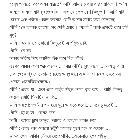
মধ্যে আলতো করেকামর মারতেই বৌদি আমার মাথায় থাপ্পর মারলো। আমি
কামড়ে কামড়ে মাই চুষতে থাকি। এভাবে চলল বেশ কিছুক্ষণ। আমি মাই
চোষার এক পর্যায়ে খেয়াল করলাম বৌদি আমার মাথায় হাত বোলাচ্ছে।
বৌদি : নে অনেক হয়েছে, সর দেখি এবার। খেলবি ? নাকি এসবই করে যাবি
সুধু?
আমি : আমার তো কোনো কিছুতেই আপত্তি নেই
বৌদি : নে সর
আমায় সরিয়ে দিয়ে ব্লাউস ঠিক করে নিল বৌদি…
এরপর আবার খেলা শুরু করলাম…এবার বৌদির চান্স এলো….যেহেতু আমি
ঢাকা থেকে গ্রামে যেতাম সেহেতু অন্ধকারে একা একা কথাও যেতে ভয়
পেতাম..এমনকিবাথরুমেও……
বৌদি : এবার যা…একা একা বাড়ির পিছন থেকে ঘুরে আয়….আমি কিন্তু
খেয়াল রাখছি গিয়েছিস না কি…
আমি ভয় পেলেও নিরুপায় হয়ে ঘুরে আসতে হলো……ঘরে ঢুকতেই….
বৌদি : হা হা হা…কেমন মজা…
আমি : আমার চান্স আসুক তোমায় ও বোঝাব কেমন মজা…
বৌদি : এবার আর কোনো দুষ্টুমি আবদার পূরণ হবে না তোমার….
আমরা খেলা আবার চালিয়ে যেতে থাকি….একেবারে শেষ পর্যন্ত্য