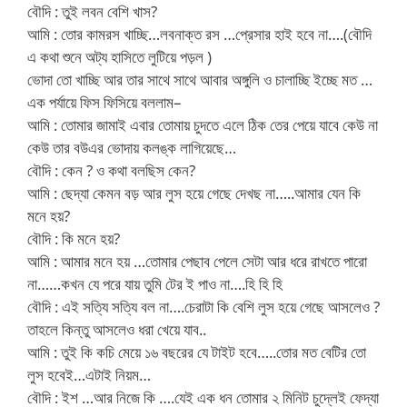
বৌদি : তুই লবন বেশি খাস?
আমি : তোর কামরস খাচ্ছি…লবনাক্ত রস …প্রেসার হাই হবে না….(বৌদি
এ কথা শুনে অট্য হাসিতে লুটিয়ে পড়ল )
ভোদা তো খাচ্ছি আর তার সাথে সাথে আবার অঙ্গুলি ও চালাচ্ছি ইচ্ছে মত …
এক পর্যায়ে ফিস ফিসিয়ে বললাম–
আমি : তোমার জামাই এবার তোমায় চুদতে এলে ঠিক তের পেয়ে যাবে কেউ না
কেউ তার বউএর ভোদায় কলঙ্ক লাগিয়েছে…
বৌদি : কেন ? ও কথা বলছিস কেন?
আমি : ছেদ্যা কেমন বড় আর লুস হয়ে গেছে দেখছ না…..আমার যেন কি
মনে হয়?
বৌদি : কি মনে হয়?
আমি : আমার মনে হয় …তোমার পেছাব পেলে সেটা আর ধরে রাখতে পারো
না……কখন যে পরে যায় তুমি টের ই পাও না….হি হি হি
বৌদি : এই সত্যি সত্যি বল না….চেরাটা কি বেশি লুস হয়ে গেছে আসলেও ?
তাহলে কিন্তু আসলেও ধরা খেয়ে যাব..
আমি : তুই কি কচি মেয়ে ১৬ বছরের যে টাইট হবে…..তোর মত বেটির তো
লুস হবেই…এটাই নিয়ম…
বৌদি : ইশ …আর নিজে কি ….যেই এক ধন তোমার ২ মিনিট চুদ্লেই ফেদ্যা