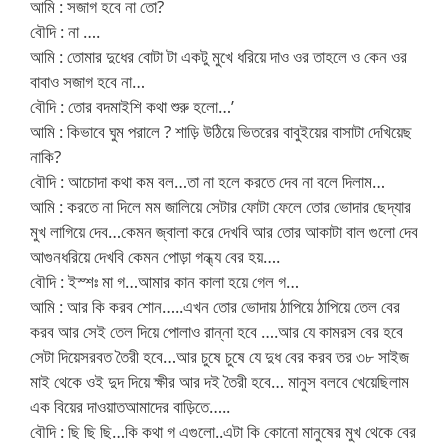
আমি : সজাগ হবে না তো?
বৌদি : না ….
আমি : তোমার দুধের বোটা টা একটু মুখে ধরিয়ে দাও ওর তাহলে ও কেন ওর
বাবাও সজাগ হবে না…
বৌদি : তোর বদমাইশি কথা শুরু হলো…’
আমি : কিভাবে ঘুম পরালে ? শাড়ি উঠিয়ে ভিতরের বাবুইয়ের বাসাটা দেখিয়েছ
নাকি?
বৌদি : আচোদা কথা কম বল…তা না হলে করতে দেব না বলে দিলাম…
আমি : করতে না দিলে মম জালিয়ে সেটার ফোটা ফেলে তোর ভোদার ছেদ্যার
মুখ লাগিয়ে দেব…কেমন জ্বালা করে দেখবি আর তোর আকাটা বাল গুলো দেব
আগুনধরিয়ে দেখবি কেমন পোড়া গন্ধ্য বের হয়….
বৌদি : ইস্শঃ মা গ…আমার কান কালা হয়ে গেল গ…
আমি : আর কি করব শোন…..এখন তোর ভোদায় ঠাপিয়ে ঠাপিয়ে তেল বের
করব আর সেই তেল দিয়ে পোলাও রান্না হবে ….আর যে কামরস বের হবে
সেটা দিয়েসরবত তৈরী হবে…আর চুষে চুষে যে দুধ বের করব তর ৩৮ সাইজ
মাই থেকে ওই দুদ দিয়ে ক্ষীর আর দই তৈরী হবে… মানুস বলবে খেয়েছিলাম
এক বিয়ের দাওয়াতআমাদের বাড়িতে…..
বৌদি : ছি ছি ছি…কি কথা গ এগুলো..এটা কি কোনো মানুষের মুখ থেকে বের