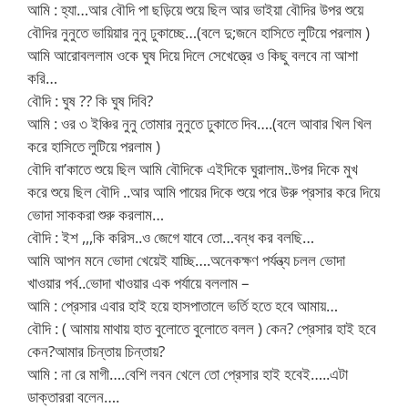
আমি : হ্যা…আর বৌদি পা ছড়িয়ে শুয়ে ছিল আর ভাইয়া বৌদির উপর শুয়ে
বৌদির নুনুতে ভায়িয়ার নুনু ঢুকাচ্ছে…(বলে দু;জনে হাসিতে লুটিয়ে পরলাম )
আমি আরোবললাম ওকে ঘুষ দিয়ে দিলে সেখেত্ত্রে ও কিছু বলবে না আশা
করি…
বৌদি : ঘুষ ?? কি ঘুষ দিবি?
আমি : ওর ৩ ইঞ্চির নুনু তোমার নুনুতে ঢুকাতে দিব….(বলে আবার খিল খিল
করে হাসিতে লুটিয়ে পরলাম )
বৌদি বা’কাতে শুয়ে ছিল আমি বৌদিকে এইদিকে ঘুরালাম..উপর দিকে মুখ
করে শুয়ে ছিল বৌদি ..আর আমি পায়ের দিকে শুয়ে পরে উরু প্রসার করে দিয়ে
ভোদা সাককরা শুরু করলাম…
বৌদি : ইশ ,,,কি করিস..ও জেগে যাবে তো…বন্ধ কর বলছি…
আমি আপন মনে ভোদা খেয়েই যাচ্ছি….অনেকক্ষণ পর্যন্ত্য চলল ভোদা
খাওয়ার পর্ব..ভোদা খাওয়ার এক পর্যায়ে বললাম –
আমি : প্রেসার এবার হাই হয়ে হাসপাতালে ভর্তি হতে হবে আমায়…
বৌদি : ( আমায় মাথায় হাত বুলোতে বুলোতে বলল ) কেন? প্রেসার হাই হবে
কেন?আমার চিন্তায় চিন্তায়?
আমি : না রে মাগী….বেশি লবন খেলে তো প্রেসার হাই হবেই…..এটা
ডাক্তাররা বলেন….