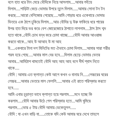
বলে হাত ধরে টান মেরে বৌদিকে নিয়ে আসলাম….আবার শুইয়ে
দিলাম….শাড়িটা কেচে ভোদার উপরে তুলে দিলাম…..আমার সোনা টন টন
করছে….আরো বেশিজোর পেয়েছে….আমি গোড়ায় ধরে একেবারে ভোদার
ভিতরে এক ঠাপে ঢুকিয়ে দিলাম….আর বৌদির দু উরু ফাকিয়ে ধরে পায়ের
উপর হাত দিয়ে ভর করে বেশ জোরেজোরে ঠাপাতে লাগলাম….ঠাস ঠাস শব্দ
হতে থাকে..বৌদি চোখ বন্ধ করে চোদা খাচ্ছে…..বৌদি আবার আওয়াজ
করতে থাকে…আহ উ আআহ উ মা আহ
উ….একবারে টানা দশ মিনিটের মত ঐভাবে চোদা দিলাম….আমার সারা শরীর
গরম হয়ে গেছে….আবার মাল বের হবে….দিলাম ছেড়ে ভোদার ভেতর
আবার…আমিঠাপ থামতেই বৌদি আহ আহ আহ বলে দীর্ঘ শ্বাস নিতে
থাকে….
বৌদি : আমায় এত ক্লান্ত কেউ আগে কখন ও বানায় নি…..লেচ্চরের ঘরের
লেচ্চর….আবার ভেতরে মাল ফেললি…..আবার এই রাতে পরিস্কার করতে
হবে…..
আমি এবার চূড়ান্ত ভাবে ক্লান্ত হয়ে পরলাম…..মনে হচ্ছে কি
করলাম….বৌদি আবার উঠে গেল পরিস্কার হতে…আমি ঘুমিয়ে
পরলাম….ভোর ৫ টায় বৌদি আমায় ডেকেতুলল…..
বৌদি : যা এখন বাড়ি যা…..তোকে যদি কেউ আমার ঘরে দেখে তাহলে