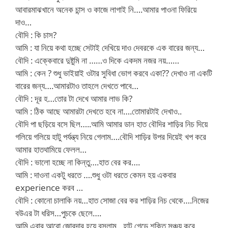
আবারমাঝখানে অনেক চান্স ও কাজে লাগাই নি….আমার পাওনা ফিরিয়ে
দাও…
বৌদি : কি চাস?
আমি : যা নিয়ে কথা হচ্ছে সেটাই দেখিয়ে দাও দেবরকে এক বারের জন্য…
বৌদি : এক্কেবারে দুষ্টুমি না ……ও দিকে একদম নজর নয়……
আমি : কেন ? শুধু ভাইয়াই ওটার সুবিধা ভোগ করবে একা?? দেখাও না একটি
বারের জন্য….আমারটাও তাহলে দেখতে পাবে…
বৌদি : দূর হ…তোর টা দেখে আমার লাভ কি?
আমি : ঠিক আছে আমারটা দেখতে হবে না….তোমারটাই দেখাও..
বৌদি পা ছড়িয়ে বসে ছিল…..আমি আমার ডান হাত বৌদির শাড়ির নিচ দিয়ে
গলিয়ে গলিয়ে হাটু পর্যন্ত্য নিয়ে গেলাম….বৌদি শাড়ির উপর দিয়েই খপ করে
আমার হাতথামিয়ে ফেলল…
বৌদি : ভালো হচ্ছে না কিন্তু….হাত বের কর….
আমি : দাওনা একটু ধরতে ….শুধু ওটা ধরতে কেমন হয় একবার
experience করব …
বৌদি : কোনো চালাকি নয়…হাত সোজা বের কর শাড়ির নিচ থেকে….নিজের
বউএর টা ধরিস…পুচকে ছেলে….
আমি এবার আরো জোরদার হয়ে বসলাম…হাটু গেড়ে শক্তি সঞ্চয় করে