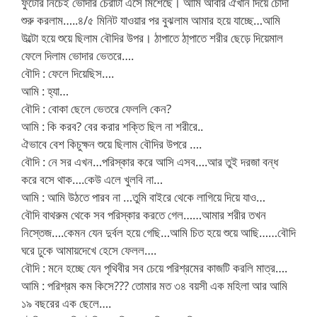
ফুটোর নিচেই ভোদার চেরাটা এসে মিশেছে। আমি আবার ঐখান দিয়ে চোদা
শুরু করলাম…..৪/৫ মিনিট যাওয়ার পর বুঝলাম আমার হয়ে যাচ্ছে…আমি
উল্টো হয়ে শুয়ে ছিলাম বৌদির উপর। ঠাপাতে ঠা্পাতে শরীর ছেড়ে দিয়েমাল
ফেলে দিলাম ভোদার ভেতরে….
বৌদি : ফেলে দিয়েছিস….
আমি : হ্যা…
বৌদি : বোকা ছেলে ভেতরে ফেললি কেন?
আমি : কি করব? বের করার শক্তি ছিল না শরীরে..
ঐভাবে বেশ কিচুক্ষন শুয়ে ছিলাম বৌদির উপরে ….
বৌদি : নে সর এখন…পরিস্কার করে আসি এসব….আর তুই দরজা বন্ধ
করে বসে থাক….কেউ এলে খুলবি না…
আমি : আমি উঠতে পারব না …তুমি বাইরে থেকে লাগিয়ে দিয়ে যাও…
বৌদি বাথরুম থেকে সব পরিস্কার করতে গেল……আমার শরীর তখন
নিস্তেজ….কেমন যেন দুর্বল হয়ে গেছি…আমি চিত হয়ে শুয়ে আছি……বৌদি
ঘরে ঢুকে আমায়দেখে হেসে ফেলল….
বৌদি : মনে হচ্ছে যেন পৃথিবীর সব চেয়ে পরিশ্রমের কাজটি করলি মাত্র….
আমি : পরিশ্রম কম কিসে??? তোমার মত ৩৪ বয়সী এক মহিলা আর আমি
১৯ বছরের এক ছেলে….