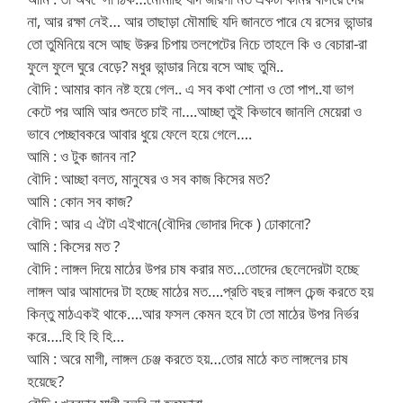
না, আর রক্ষা নেই… আর তাছাড়া মৌমাছি যদি জানতে পারে যে রসের ভান্ডার
তো তুমিনিয়ে বসে আছ উরুর চিপায় তলপেটের নিচে তাহলে কি ও বেচারা-রা
ফুলে ফুলে ঘুরে বেড়ে? মধুর ভান্ডার নিয়ে বসে আছ তুমি..
বৌদি : আমার কান নষ্ট হয়ে গেল.. এ সব কথা শোনা ও তো পাপ..যা ভাগ
কেটে পর আমি আর শুনতে চাই না….আচ্ছা তুই কিভাবে জানলি মেয়েরা ও
ভাবে পেচ্ছাবকরে আবার ধুয়ে ফেলে হয়ে গেলে….
আমি : ও টুক জানব না?
বৌদি : আচ্ছা বলত, মানুষের ও সব কাজ কিসের মত?
আমি : কোন সব কাজ?
বৌদি : আর এ ঐটা এইখানে(বৌদির ভোদার দিকে ) ঢোকানো?
আমি : কিসের মত ?
বৌদি : লাঙ্গল দিয়ে মাঠের উপর চাষ করার মত…তোদের ছেলেদেরটা হচ্ছে
লাঙ্গল আর আমাদের টা হচ্ছে মাঠের মত….প্রতি বছর লাঙ্গল চেন্জ করতে হয়
কিন্তু মাঠএকই থাকে….আর ফসল কেমন হবে টা তো মাঠের উপর নির্ভর
করে….হি হি হি হি…
আমি : অরে মাগী, লাঙ্গল চেঞ্জ করতে হয়…তোর মাঠে কত লাঙ্গলের চাষ
হয়েছে?