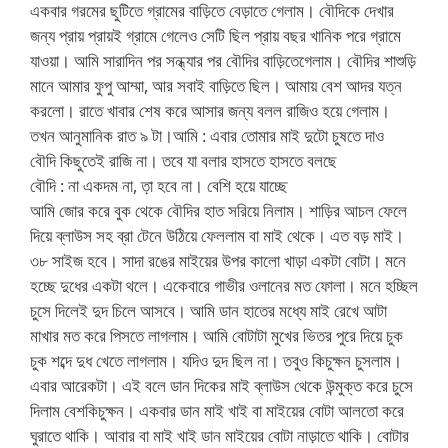
একবার গরমের ছুটিতে গ্রামের বাড়িতে বেড়াতে গেলাম। বৌদিকে দেখার
জন্য প্রায় প্রায়ই গ্রামে গেলেও সেটি ছিল প্রায় বছর খানিক পরে গ্রামে
যাওয়া। আমি সারাদিন পর সন্ধ্যার পর বৌদির বাড়িতেগেলাম। বৌদির শাশুড়ি
মানে আমার ফুপু আম্মা, আর সবাই বাড়িতে ছিল। আমায় বেশ আদর যত্ন
করলো। রাতে খাবার শেষ করে আসার জন্য বলল রাজিও হয়ে গেলাম।
তখন আনুমানিক রাত ৯ টা।আমি : এবার তোমার মাই দুটো চুষতে দাও
বৌদি কিছুতেই রাজি না। তবে যা বলার হাসতে হাসতে বলছে
বৌদি : না একদম না, ত়া হবে না। বেশি হয়ে যাচ্ছে
আমি জোর করে বুক থেকে বৌদির হাত সরিয়ে নিলাম। শাড়ির আচল ফেলে
দিয়ে ব্লাউস সহ ব্রা টেনে উঠিয়ে ফেললাম বা মাই থেকে। এত বড় মাই।
৩৮ সাইজ হবে। সাদা রঙের মাইয়ের উপর কালো খাড়া একটা বোটা। মনে
হচ্ছে দুধের একটা থলে। একেবারে গাভীর ওলানের মত ফোলা। মনে হচ্ছিল
চুসে দিলেই দুদ চিলে আসবে। আমি ডান হাতের মধ্যে মাই রেখে আটা
মাখার মত করে পিসতে লাগলাম। আমি বোটাটা মুখের ভিতর পুরে দিয়ে চুক
চুক শব্দে দুধ খেতে লাগলাম। যদিও দুদ ছিল না। তবুও কিচুক্ষন চুসলাম।
এবার আরেকটা। এই বলে ডান দিকের মাই ব্লাউস থেকে উন্মুক্ত করে চুসে
দিলাম বেশকিচুক্ষন। একবার ডান মাই খাই বা মাইয়ের বোটা আলতো করে
ঘুরাতে থাকি। আবার বা মাই খাই ডান মাইয়ের বোটা নাড়াতে থাকি। বোটার