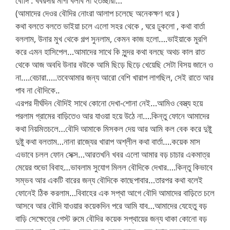
বৌদি : খবরদার মাগী বলবি না হতচ্ছারা…
(আমাদের দেওর বৌদির নোংরা আলাপ চলেছে অনেকক্ষণ ধরে )
কথা বলতে বলতে ভাইয়া চলে এলো সহর থেকে , ঘরে ঢুকলো , কথা বার্তা
বললাম, উনার মুখ থেকে গল্প সুনলাম, কেমন কাজ হলো….ভাইয়াকে মুরগি
করে এমন হাসিপেল…আমাদের সাথে কি সুন্দর কথা বলছে অথচ কাল রাত
থেকে আজ অবধি উনার বউকে আমি ছিড়ে ছিড়ে খেয়েছি সেটা বিসয় জানে ও
না….বেচারা…..তবেআমার জন্য আরো বেশি খারাপ লাগছিল, সেই রাতে আর
পাব না বৌদিকে..
এরপর দীর্ঘদিন বৌদিই সাথে কোনো দেখা-শোনা নেই…আমিও বেস্ত্য হয়ে
পরলাম গ্রামের বাড়িতেও আর যাওয়া হয়ে উঠে না….কিন্তু ফোনে আমাদের
কথা নিয়মিতচলে…বৌদি আমাকে মিসকল দেয় আর আমি কল বেক করে দুষ্টু
দুষ্টু কথা বলতাম…নানা রাজ্যের খারাপ অশ্লীল কথা বার্তা….কয়েক মাস
এভাবে চলল ফোন সেক্স…আরতখনি খবর এলো আমার বড় চাচার একমাত্র
মেয়ের শুভো বিবাহ…ভাবলাম সুযোগ মিলল বৌদিকে দেখার….কিন্তু কিভাবে
সম্ভব আর একটি বারের জন্য বৌদিকে কাছেপাবার…তারপর কথা বলেই
ফোনেই ঠিক করলাম…বিবাহের এক সপ্থা আগে বৌদি আমাদের বাড়িতে চলে
আসবে আর বৌদি যাওয়ার কয়েকদিন পরে আমি যাব…আমাদের যেহেতু বড়
বাড়ি সেক্ষেত্রে গেস্ট রুমে বৌদির কয়েক সপ্থায়ের জন্য থাকা কোনো বড়