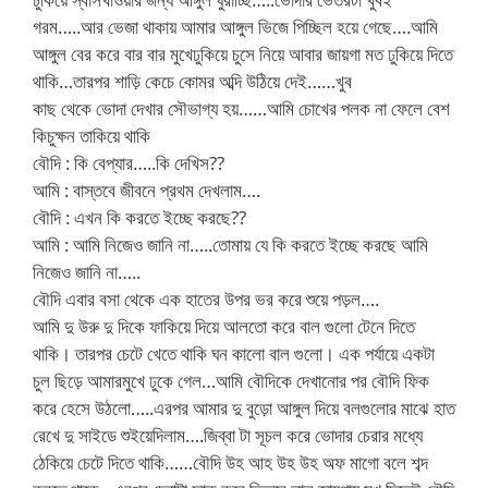
গরম…..আর ভেজা থাকায় আমার আঙ্গুল ভিজে পিচ্ছিল হয়ে গেছে….আমি
আঙ্গুল বের করে বার বার মুখেঢুকিয়ে চুসে নিয়ে আবার জায়গা মত ঢুকিয়ে দিতে
থাকি…তারপর শাড়ি কেচে কোমর অব্দি উঠিয়ে দেই……খুব
কাছ থেকে ভোদা দেখার সৌভাগ্য হয়……আমি চোখের পলক না ফেলে বেশ
কিচুক্ষন তাকিয়ে থাকি
বৌদি : কি বেপ্যার…..কি দেখিস??
আমি : বাস্তবে জীবনে প্রথম দেখলাম….
বৌদি : এখন কি করতে ইচ্ছে করছে??
আমি : আমি নিজেও জানি না…..তোমায় যে কি করতে ইচ্ছে করছে আমি
নিজেও জানি না…..
বৌদি এবার বসা থেকে এক হাতের উপর ভর করে শুয়ে পড়ল….
আমি দু উরু দু দিকে ফাকিয়ে দিয়ে আলতো করে বাল গুলো টেনে দিতে
থাকি। তারপর চেটে খেতে থাকি ঘন কালো বাল গুলো। এক পর্যায়ে একটা
চুল ছিড়ে আমারমুখে ঢুকে গেল…আমি বৌদিকে দেখানোর পর বৌদি ফিক
করে হেসে উঠলো…..এরপর আমার দু বুড়ো আঙ্গুল দিয়ে বলগুলোর মাঝে হাত
রেখে দু সাইডে শুইয়েদিলাম….জিব্বা টা সূচল করে ভোদার চেরার মধ্যে
ঠেকিয়ে চেটে দিতে থাকি……বৌদি উহ আহ উহ উহ অফ মাগো বলে শব্দ