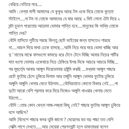
বেরিয়ে নেতিয়ে পরে….
আমি : বেশ্যা মাগী আমাদের যে কুকুর আছে টম ওকে দিয়ে তোকে কুত্তা
স্টাইলে….না টম না তোকে আমাদের যে ষার আছে ২ ফিট সোনা ঐটা দিয়ে ২
ঘন্টা চুদলে পরেতোর আচোদা ভোদার শান্তি হবে….মানুষের কি সাধ্যি তোকে
শান্তি দেয়?
বৌদি হাসিতে লুটিয়ে পরছে কিন্তু ছোট ভাইয়ের জন্য হাসতেও পারছে
না….আচল দিয়ে মাথা ঢেকে হাসছে…আমি নিচে শুয়ে শুয়ে ভোদা খাচ্ছি আর
দু ‘ দাতের মাঝে বালগুলো কামড়ে ধরে টেনে টেনে দিচ্ছি আবার নিচের পাটির
দাত গুলো ভোদার একেবারে নিচে ঠেকিয়ে উপর দিকে আচরে আচরে দিচ্ছি…
পর মুহুর্ত্যে আবার আঙ্গুল দিয়েভোদায় দুষ্টুমি করছি …মধ্যমা আঙ্গুল পাছার
ছোট ফুটোয় ঠেসে ঢুকিয়ে দিলাম আর তর্জুনি আঙ্গুল ভোদার ফুটোয় ঢুকিয়ে
অঙ্গুলি অঙ্গুলি খেলায় মেতে উঠলাম….বৌদিরতাতে কোনো বিকার নেই…..পা
দুটো আরো বেশি প্রসার করে দিয়ে নিজেও অঙ্গুলি খাওয়ার খেলায় মেতে
উঠলো…
বৌদি : তোর কোন ঘেন্না লাজ-লজ্বা কিছু নেই? পাছার ফুটোয় আঙ্গুল ঢুকিয়ে
বসে আছিস?
আমি :বিদেশে পাছার কদর তুমি জানো ? মেয়েদের যত বড় পাছা তত বেশি
সেক্সি লাগে দেখতে…..আর মেয়েরা প্রেগন্যান্ট হলে ডাক্তাররা বলেন