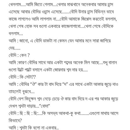
খেললাম….আমি জিতে গেলাম…খেলার মাঝখানে অনেকবার আমার চান্স
এসেছে আবার বৌদির ওচান্স এসেছে……বৌদি উনার চান্স বিভিন্ন ভাবে
কাজে লাগলেও আমি লাগলাম না…বৌদি আমাকে জিগ্গেস করতেই বললাম,
খেলা শেষ হোক সব গুলো একবারে কাজেলাগাবো…খেলা শেষে বৌদিকে
বললাম…
আমি : জানো, এ বৌদি ডাকটা না কেমন যেন আমার মনে সারা জাগিয়ে
দেয়…..
বৌদি : কেন ?
আমি :কারণ বৌদির সাথে আর একটা শব্দের অনেক মিল আছে…শুধু বানান
গুলো উল্টে পাল্টে বসালে একটা জোরদার শব্দ দার হয়….
বৌদি : কি সেটা??
আমি : বৌদির “ঔ” কার টা বাদ দিয়ে “দ” এর সাথে একটা আকার জুড়ে দাও
তাহলেই বুঝবে…
বৌদি বেশ কিচুক্ষন শব্দ নেড়ে চেড়ে ঔ কার বাদ দিয়ে দ এর পর আকার জুড়ে
দেখল শব্দটা দাড়ায়…”বোদা”
বৌদি : ছি : ছি : ছি:…কি অসভ্য আকথা-কু কথা…….এগুলো মাথায় আসে
কিভাবে?
আমি : শব্দটা কি বলো না একবার..