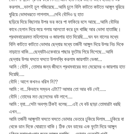
করলাম…ভালই চুল গজিয়েছে…আমি চুলে বিলি কাটতে কাটতে আঙ্গুল ঘুরিয়ে
ঘুরিয়ে ভোদাধরতে লাগলাম….দেখি বৌদিও দু হাত
ছড়িয়ে দিয়ে বিছানার উপর ভর করে পা ফাকিয়ে বসে আছে…আমি বৌদির
কাধে হেলান দিয়ে শুয়ে গলায় আলতো করে চুম খাচ্ছি আর ভোদা হাতাচ্ছি।
প্রথমবারেরমত মহিলাদের ও জায়গায় হাত দিয়েছি….ঘন ঘন বালের মধ্যে
বিলি কাটতে কাটতে ভোদার ছেদ্যার মধ্যে তর্জনী আঙ্গুল দিয়ে উপর নিচ দিকে
নাড়াতে থাকি….ছেদ্যাটাএকেবারে পাছার ফুটোয় গিয়ে মিশেছে…আমি
ছেদ্যার উপর ঘসতে ঘসতে উপলব্ধি করলাম জায়গাটা ভেজা…
আমি : বৌদি , তোমার জন্য জীবনে প্রথমবারের মত মেয়েদের ও জায়গায় হাত
দিয়েছি….
বৌদি : আগে কখনও ধরিস নি??
আমি : না…কিভাবে সম্ভব এটা?? আমার তো আর বউ নেই…..
বৌদি : তোদের মত ছেলেদের বউ লাগে….
আমি : হ্যা…সেটা অবশ্য ঠিকই বলেছ….এই যে বউ ছাড়া তোমারটা ধরছি
এখন…
আমি তর্জনী আঙ্গুলটা ঘসতে ঘসতে ভোদার ভেতরে ঢুকিয়ে দিলাম….ঢুকিয়ে বা
থেকে ডান দিকে ঘোরাতে থাকি। ঠিক যেন ডাবের এক ফুটো দিয়ে আঙ্গুল
ঢুকিয়ে স্বাসখাওয়ার জন্য আঙ্গুল ঘুরাচ্ছি…..ভোদার ভেতরটা খুবই