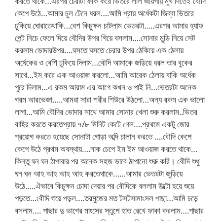
করতে থাকে…এরপর চেরাটা ফাক করে ভিতরে লাল জায়গায় মুখ দিতেই বৌদি
কেপে উঠে…আমার চুল টেনে ধরল….আমি প্রায় অর্ধেকটা জিব্বা ভিতরে
ঢুকিয়ে ঘোরাতেথাকি…বেশ কিচুক্ষন চাটলাম ভেতরটা…..এরপর আমার হ্যাফ
পেন্ট নিচে ফেলে দিয়ে বৌদির উপর গিয়ে বসলাম….সোনার মুন্ডি নিয়ে সেট
করলাম ভোদারউপর….ঘসতে ঘসতে চেরার উপর ঠেকিয়ে এক ঠেলায়
অর্ধেকের ও বেশি ঢুকিয়ে দিলাম…বৌদি আমাকে জড়িয়ে ধরল তার বুকের
সাথে…ইম করে এক আওয়াজ করলো…আমি আরেক ঠেলায় বাকি অর্ধেক
পুরে দিলাম…এ রকম আরাম এর আগে কখন ও পাই নি…ভেতরটা অনেক
গরম আরভেজা…..আমরা সারা শরীর শিউরে উঠলো…অন্য রকম এক ভালো
লাগা…আমি বৌদির ভোদার সাথে আমার সোনার খেলা শুরু করলাম..ভিতর
বাহির করতে করতেপ্রায় ৭/৮ মিনিট কেটে গেল….প্রথমে একটু জোর
প্রয়োগ করতে হয়েছে সোনাটা গোড়া অব্দি চালান করতে ….বৌদি কেপে
কেপে উঠে প্রথম অবস্থায়….নাক চেপে ইম ইম আওয়াজ করতে থাকে…
কিন্তু ঘন ঘন ঠাপাবার পর অনেক সহজ ভাবে ঠাপানো শুরু করি। বৌদি শুধু
ঘন ঘন আহ আহ আহ আহ করতেথাকে……আমার ভেতরটা জুড়িয়ে
উঠে…..ঐভাবে কিচুক্ষন চোদা দেয়ার পর বৌদিকে বললাম উল্টো হয়ে শুয়ে
পড়তে…বৌদি শুয়ে পড়ল….তরমুজের মত টসটসামাংসল পাছা…আমি চড়ে
বসলাম…. পাছার দু ভাগের মাংসের স্তুপে হাত রেখে ফাকা করলাম….পাছার