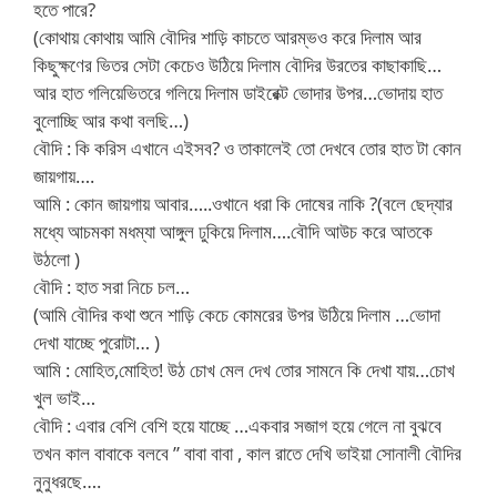
হতে পারে?
(কোথায় কোথায় আমি বৌদির শাড়ি কাচতে আরম্ভও করে দিলাম আর
কিছুক্ষণের ভিতর সেটা কেচেও উঠিয়ে দিলাম বৌদির উরতের কাছাকাছি…
আর হাত গলিয়েভিতরে গলিয়ে দিলাম ডাইরেক্ট ভোদার উপর…ভোদায় হাত
বুলোচ্ছি আর কথা বলছি…)
বৌদি : কি করিস এখানে এইসব? ও তাকালেই তো দেখবে তোর হাত টা কোন
জায়গায়….
আমি : কোন জায়গায় আবার…..ওখানে ধরা কি দোষের নাকি ?(বলে ছেদ্যার
মধ্যে আচমকা মধম্যা আঙ্গুল ঢুকিয়ে দিলাম….বৌদি আউচ করে আতকে
উঠলো )
বৌদি : হাত সরা নিচে চল…
(আমি বৌদির কথা শুনে শাড়ি কেচে কোমরের উপর উঠিয়ে দিলাম …ভোদা
দেখা যাচ্ছে পুরোটা… )
আমি : মোহিত,মোহিত! উঠ চোখ মেল দেখ তোর সামনে কি দেখা যায়…চোখ
খুল ভাই…
বৌদি : এবার বেশি বেশি হয়ে যাচ্ছে …একবার সজাগ হয়ে গেলে না বুঝবে
তখন কাল বাবাকে বলবে ” বাবা বাবা , কাল রাতে দেখি ভাইয়া সোনালী বৌদির
নুনুধরছে….