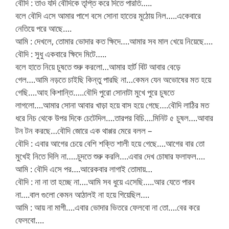
বৌদি : তাও যদি বৌদিকে তৃপ্তি করে দিতে পারতি…..
বলে বৌদি এসে আমার পাশে বসে সোনা হাতের মুঠোয় নিল…..একেবারে
নেতিয়ে পরে আছে….
আমি : দেখলে, তোমার ভোদার কত ক্ষিদে….আমার সব মাল খেয়ে নিয়েছে….
বৌদি : সুধু একবারে ক্ষিদে মিটে…..
বলে হাতে নিয়ে চুষতে শুরু করলো…আমার হার্ট বিট আবার বেড়ে
গেল….আমি নড়তে চাইছি কিন্তু পারছি না…কেমন যেন অভোষের মত হয়ে
গেছি….আহ কিশান্তি…..বৌদি পুরো সোনাটা মুখে পুরে চুষতে
লাগলো….আমার সোনা আবার খাড়া হয়ে বাস হয়ে গেছে….বৌদি লাঠির মত
ধরে নিচ থেকে উপর দিকে চেটেদিল….তারপর বিচি….মিনিট ৫ চুষল….আবার
টন টন করছে…বৌদি জোরে এক থাপ্পর মেরে বলল –
বৌদি : এবার আগের চেয়ে বেশি শক্তি শালী হয়ে গেছে….আগের বার তো
মুখেই নিতে দিলি না…..চুদতে শুরু করলি….এবার দেখ চোষার ফলাফল….
আমি : বৌদি এসে পর….আরেকবার লাগাই তোমায়…
বৌদি : না না তা হচ্ছে না….আমি সব ধুয়ে এসেছি…..আর যেতে পারব
না….বাল গুলো কেমন আঠালই না হয়ে গিয়েছিল….
আমি : আয় না মাগী….এবার ভোদার ভিতরে ফেলবো না তো….বের করে
ফেলবো….