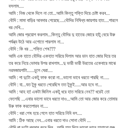
বসলাম….
আমি : নিজ থেকে দিলে না তো…আমি কিন্তু শক্তি দিয়ে চেষ্টা করব…
বৌদি : মামা বাড়ির আবদার পেয়েছে….বৌদির নিষিধ্য জায়গায় হাত….পারলে
ধর দেখি…
আমি জোর প্রয়োগ করলাম…কিন্তু বৌদির দু হাতের জোরে হাটু বেয়ে উরু
পর্যন্ত্য উঠে আর এগোতে পারলাম না…
বৌদি : কি ধর …শক্তি শেষ???
আমি এক হাতে বৌদির একহাত সরিয়ে দিলাম আর ডান হাত জোর দিয়ে তর
তর করে নিয়ে ভোদার উপর রাখলাম…দু ভারী ভারী উরতের একেবারে মাঝে
নরমজায়গাটা……চুলে ঘেরা….
আমি : পা দুটো একটু ফাক করো না…ভালো ভাবে ধরতে পারছি না…..
বৌদি : যা…যত টুকু ধরতে পেরেছিস তত টুকুই…..আর হবে না…
আমি : আহ হা! একটা জিনিস একটু ধরে হাত সরিয়ে নেব?? ধরেই তো
ফেলেছি …এবার ভালো ভাবে ধরতে দাও…আমি তো আর জোর করে তোমার
উরু ফাক করতেপারব না….
বৌদি : ধরা শেষ হয়ে গেলে হাত সরিয়ে নিবি বল….
আমি : ঠিক আছে নেব…এবার ধরতে দাও সোনা বৌদি …
বৌদি পা দুটো প্রসার করে দিল…আমি হাত দিয়ে ভালো ভাবে হাতানো শুরু