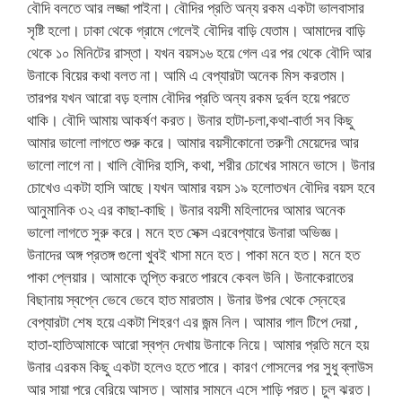
বৌদি বলতে আর লজ্জা পাইনা। বৌদির প্রতি অন্য রকম একটা ভালবাসার
সৃষ্টি হলো। ঢাকা থেকে গ্রামে গেলেই বৌদির বাড়ি যেতাম। আমাদের বাড়ি
থেকে ১০ মিনিটের রাস্তা। যখন বয়স১৬ হয়ে গেল এর পর থেকে বৌদি আর
উনাকে বিয়ের কথা বলত না। আমি এ বেপ্যারটা অনেক মিস করতাম।
তারপর যখন আরো বড় হলাম বৌদির প্রতি অন্য রকম দুর্বল হয়ে পরতে
থাকি। বৌদি আমায় আকর্ষণ করত। উনার হাটা-চলা,কথা-বার্তা সব কিছু
আমার ভালো লাগতে শুরু করে। আমার বয়সীকোনো তরুণী মেয়েদের আর
ভালো লাগে না। খালি বৌদির হাসি, কথা, শরীর চোখের সামনে ভাসে। উনার
চোখেও একটা হাসি আছে।যখন আমার বয়স ১৯ হলোতখন বৌদির বয়স হবে
আনুমানিক ৩২ এর কাছা-কাছি। উনার বয়সী মহিলাদের আমার অনেক
ভালো লাগতে সুরু করে। মনে হত সেক্স এরবেপ্যারে উনারা অভিজ্ঞ।
উনাদের অঙ্গ প্রতঙ্গ গুলো খুবই খাসা মনে হত। পাকা মনে হত। মনে হত
পাকা প্লেয়ার। আমাকে তৃপ্তি করতে পারবে কেবল উনি। উনাকেরাতের
বিছানায় স্বপ্নে ভেবে ভেবে হাত মারতাম। উনার উপর থেকে স্নেহের
বেপ্যারটা শেষ হয়ে একটা শিহরণ এর জন্ম নিল। আমার গাল টিপে দেয়া ,
হাতা-হাতিআমাকে আরো স্বপ্ন দেখায় উনাকে নিয়ে। আমার প্রতি মনে হয়
উনার এরকম কিছু একটা হলেও হতে পারে। কারণ গোসলের পর সুধু ব্লাউস
আর সায়া পরে বেরিয়ে আসত। আমার সামনে এসে শাড়ি পরত। চুল ঝরত।