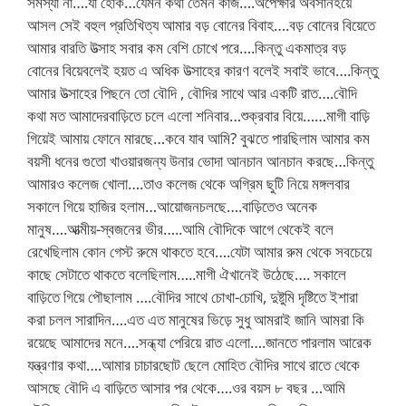
সমস্যা না….যা হোক…যেমন কথা তেমন কাজ….অপেক্ষার অবসানহয়ে
আসল সেই বহুল প্রতিখিত্য আমার বড় বোনের বিবাহ….বড় বোনের বিয়েতে
আমার বারতি উত্সাহ সবার কম বেশি চোখে পরে….কিন্তু একমাত্র বড়
বোনের বিয়েবলেই হয়ত এ অধিক উত্সাহের কারণ বলেই সবাই ভাবে….কিন্তু
আমার উত্সাহের পিছনে তো বৌদি , বৌদির সাথে আর একটি রাত….বৌদি
কথা মত আমাদেরবাড়িতে চলে এলো শনিবার…শুক্রবার বিয়ে……মাগী বাড়ি
গিয়েই আমায় ফোনে মারছে…কবে যাব আমি? বুঝতে পারছিলাম আমার কম
বয়সী ধনের গুতো খাওয়ারজন্য উনার ভোদা আনচান আনচান করছে…কিন্তু
আমারও কলেজ খোলা….তাও কলেজ থেকে অগ্রিম ছুটি নিয়ে মঙ্গলবার
সকালে গিয়ে হাজির হলাম…আয়োজনচলছে….বাড়িতেও অনেক
মানুষ….আত্মীয়-স্বজনের ভীর…..আমি বৌদিকে আগে থেকেই বলে
রেখেছিলাম কোন গেস্ট রুমে থাকতে হবে….যেটা আমার রুম থেকে সবচেয়ে
কাছে সেটাতে থাকতে বলেছিলাম…..মাগী ঐখানেই উঠেছে…. সকালে
বাড়িতে গিয়ে পৌছালাম ….বৌদির সাথে চোখা-চোখি, দুষ্টুমি দৃষ্টিতে ইশারা
করা চলল সারাদিন….এত এত মানুষের ভিড়ে সুধু আমরাই জানি আমরা কি
রয়েছে আমাদের মনে….সন্ধ্যা পেরিয়ে রাত এলো….জানতে পারলাম আরেক
যন্ত্রণার কথা….আমার চাচারছোট ছেলে মোহিত বৌদির সাথে রাতে থেকে
আসছে বৌদি এ বাড়িতে আসার পর থেকে….ওর বয়স ৮ বছর …আমি