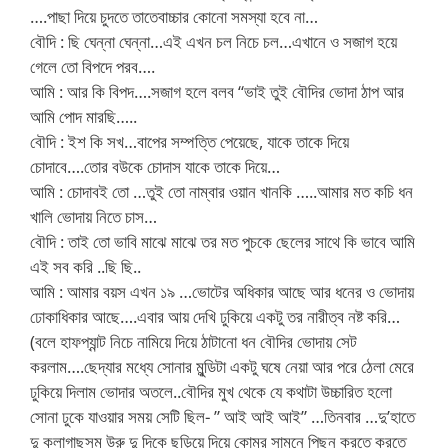
….পাছা দিয়ে চুদতে তাতেবাচ্চার কোনো সমস্যা হবে না…
বৌদি : ছি ঘেন্না ঘেন্না…এই এখন চল নিচে চল…এখানে ও সজাগ হয়ে
গেলে তো বিপদে পরব….
আমি : আর কি বিপদ….সজাগ হলে বলব “ভাই তুই বৌদির ভোদা ঠাপ আর
আমি পোদ মারছি…..
বৌদি : ইশ কি সখ…বাপের সম্পত্তি পেয়েছে, যাকে তাকে দিয়ে
চোদাবে….তোর বউকে চোদাস যাকে তাকে দিয়ে…
আমি : চোদাবই তো …তুই তো নাম্বার ওয়ান খানকি …..আমার মত কচি ধন
খালি ভোদায় নিতে চাস…
বৌদি : তাই তো ভাবি মাঝে মাঝে তর মত পুচকে ছেলের সাথে কি ভাবে আমি
এই সব করি ..ছি ছি..
আমি : আমার বয়স এখন ১৯ …ভোটের অধিকার আছে আর ধনের ও ভোদায়
ঢোকাধিকার আছে….এবার আয় দেখি ঢুকিয়ে একটু তর নারীত্ব নষ্ট করি…
(বলে হাফপ্যান্ট নিচে নামিয়ে দিয়ে ঠাটানো ধন বৌদির ভোদায় সেট
করলাম….ছেদ্যার মধ্যে সোনার মুন্ডিটা একটু ঘষে নেয়া আর পরে ঠেলা মেরে
ঢুকিয়ে দিলাম ভোদার অতলে..বৌদির মুখ থেকে যে কথাটা উচ্চারিত হলো
সোনা ঢুকে যাওয়ার সময় সেটি ছিল- ” আই আই আই” …তিনবার …দু’হাতে
দু কলাগাছসম উরু দু দিকে ছড়িয়ে দিয়ে কোমর সামনে পিছন করতে করতে