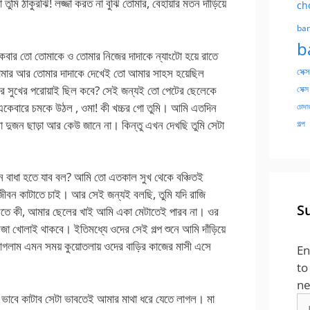
ুমি ঠাকুরঝি! লজ্জা করত না বুঝি তোমার, বেহায়ার মতন দাঁড়িয়ে
ch
ban
b
কবার তো তোমাকে ও তোমার নিজের দাদাকে ন্যাংটো হয়ে রাতে
। তোমার আর তোমার দাদাকে দেখেই তো আমার সাহস হয়েছিল
সেক্স
ের সুখের পরোয়াই ছিল কবে? সেই জন্যই তো পেটের ছেলেকে
সেক্স
ী একেবারে চমকে উঠল , ওমা! কী খচ্চর গো তুমি। আমি এতদিন
চোদার
দুজন ছাড়া আর কেউ জানে না। কিন্তু এখন দেখছি তুমি সেটা
গল্প
েন বাধা হতে যাব বল? আমি তো এতকাল সুখ থেকে বঞ্চিতই
ীবন কাটাতে চাই। আর সেই জন্যই বলছি, তুমি যদি রাজি
S
বলতে কী, আমার ছেলের খাই আমি একা মেটাতেই পারব না। ওর
া খোলাই থাকবে। ইতিমধ্যে ওদের সেই গল্প শুনে আমি দাঁড়িয়ে
 লাগলাম এমন সময় কুয়োতলায় ওদের বাড়ির কাজের মাসী এসে
En
to
ne
কি ভাবে কাটাব সেটা ভাবতেই আমার মাথা ধরে যেতে লাগল। মা
Em