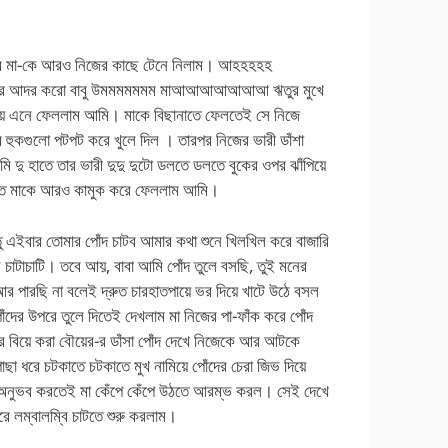
ধরে মা-কে আরও নিজের কাছে টেনে নিলাম। আহহহহহ
ুব করে আদর করো বাবু উমমমমমমম মাআআআআআআআ ঋতুর মুখে
ায় এনে ফেললাম আমি। মাকে বিছানাতে ফেলতেই সে নিজে
র হুকগুলো পটপট করে খুলে দিল । তারপর নিজের ভারী ডাঁশা
দু হাতে তার ভারী দুদু দুটো ডলতে ডলতে বুকের ওপর ঝাঁপিয়ে
ুষতে মাকে আরও কামুক করে ফেললাম আমি।
ু এইবার তোমার পোঁদ চাটব আমার কথা শুনে খিলখিল করে বাজারি
 চাটাচাটি। তবে আয়, বাবা আমি পোঁদ তুলে বসছি, তুই মনের
আর পারছি না বলেই দ্রুত চারহাতপায়ে ভর দিয়ে খাটে উঠে বসল
দের উপরে তুলে দিতেই দেখলাম মা নিজের পা-ফাঁক করে পোঁদ
 বিয়ে করা বৌয়ের-র ডাঁসা পোঁদ দেখে নিজেকে আর আটকে
ছা ধরে চটকাতে চটকাতে মুখ নামিয়ে পোঁদের চেরা জিভ দিয়ে
অনুভব করতেই মা কেঁপে কেঁপে উঠতে আরম্ভ করল। সেই দেখে
রে লম্বালম্বি চাটতে শুরু করলাম।