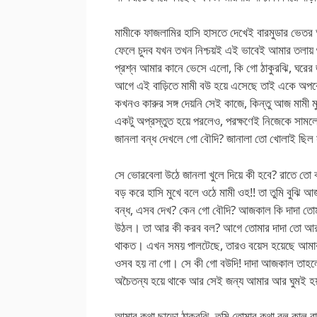
মামীকে ফাজলামির হাসি হাসতে দেখেই বারমুডার ভেত
ফেলে চুদব যখন তখন নিশ্চয়ই এই ভাবেই আমার তলায় 
প্রশ্ন আমার কানে ভেসে এলো, কি গো ঠাকুরঝি, ঘরের
আগে এই বাড়িতে মামী বউ হয়ে এসেছে তাই একে অপর
কখনও কারুর সঙ্গ দেয়নি সেই কাজে, কিন্তু আজ মামী ম
একটু অপ্রস্তুত হয়ে পরলেও, পরক্ষণেই নিজেকে সামলে
জানলা বন্ধ দেখলে গো বৌদি? জানালা তো খোলাই ছিল
সে ভোরবেলা উঠে জানলা খুলে দিয়ে কী হবে? রাতে ত
বড় করে হাসি মুখে বলে ওঠে মামী ওহ!! তা তুমি বুঝি
বন্ধ, এসব দেখ? কেন গো বৌদি? আজকাল কি দাদা তোমা
উঠল। তা আর কী করব বল? আগে তোমার দাদা তো আর 
থাকত। এখন সময় পালটেছে, তারও বয়েস হয়েছে আমার
ওসব হয় না গো। সে কী গো বউদি! দাদা আজকাল তাহলে স
অচৈতন্য হয়ে থাকে আর সেই জন্য আমার আর ঘুমই হ
আমার কথা ছাড়ো ঠাকুরঝি, তুমি তোমার কথা বল কাল র