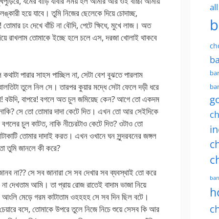
ুড়িরে, যমের বাড়ি যাবার সময় হল আমার আর ওই বাচ্চা আমায়
al
েঙ্কারী হয়ে যাবে। তুমি নিজের ছেলেকে দিয়ে চোদাচ্ছ,
b
মার ঢং দেখে বাঁচি না বৌদি, পেটে ক্ষিধে, মুখে লাজ। অত
 দিয়ে রাখলাম তোমাকে ইচ্ছে হলে চলে এস, দরজা খোলাই থাকবে
ch
ba
ban
কথাটা পারার সাহস পাচ্ছিল না, সেটা বেশ বুঝতে পারলাম
লতিটা তুলে নিল সে। তারপর কুয়ার মদ্ধে সেটা ফেলে দড়ী ধরে
ban
g
ো! বউদি, বাপরে! বগলে অত চুল জমিয়েছ কেন? আগে তো একদম
 নাকি? সে তো তোমার দাদা কেটে দিত। এখন তো আর সেইদিকে
ch
ু, বগলের চুল কাটত, নাকি নীচেরটাও কেটে দিত? ওটাও তো
in
াটাকাটি তোমার দাদাই করত। এখন ওখানে ঘন সুন্দরবনের জঙ্গল
ch
 তা তুমি জানলে কী করে?
c
 জানব না?? সে সব জানারা সে সব দেখার সব ব্যবস্থাই তো করে
ban
া দেখতাম আমি। তা প্রায় রোজ রাতেই বাদাম ভাজা নিয়ে
h
ে আংলি মেড়ে গরম কাটাতাম ওহহহহ সে সব দিন ছিল বটে।
ch
 চেয়ারে বসে, তোমাকে উপরে তুলে নিজে নিচে শুয়ে সেসব কি আর