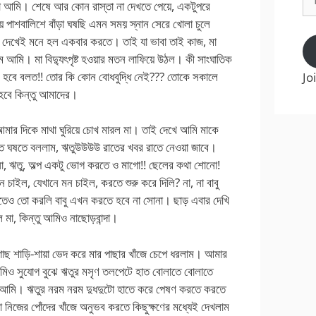
না আমি। শেষে আর কোন রাস্তা না দেখতে পেয়ে, একটুপরে
Ad
য়ে পাশবালিশে বাঁড়া ঘষছি এমন সময় স্নান সেরে খোলা চুলে
 দেখেই মনে হল একবার করতে। তাই যা ভাবা তাই কাজ, মা
 আমি। মা বিদ্যুৎপৃষ্ট হওয়ার মতন লাফিয়ে উঠল। কী সাংঘাতিক
কি হবে বলত!! তোর কি কোন বোধবুদ্ধি নেই??? তোকে সকালে
Jo
হবে কিন্তু আমাদের।
মার দিকে মাথা ঘুরিয়ে চোখ মারল মা। তাই দেখে আমি মাকে
তে ঘষতে বললাম, ঋতুউউউউ রাতের খবর রাতে নেওয়া জাবে।
না, ঋতু, অল্প একটু ভোগ করতে ও মাগো!! ছেলের কথা শোনো!
 চাইল, যেখানে মন চাইল, করতে শুরু করে দিলি? না, না বাবু
েও তো করলি বাবু এখন করতে হবে না সোনা। ছাড় এবার দেখি
মা, কিন্তু আমিও নাছোড়বান্দা।
াছ শাড়ি-শায়া ভেদ করে মার পাছার খাঁজে চেপে ধরলাম। আমার
মিও সুযোগ বুঝে ঋতুর মসৃণ তলপেটে হাত বোলাতে বোলাতে
াম আমি। ঋতুর নরম নরম দুধদুটো হাতে করে পেষণ করতে করতে
নিজের পোঁদের খাঁজে অনুভব করতে কিছুক্ষণের মধ্যেই দেখলাম