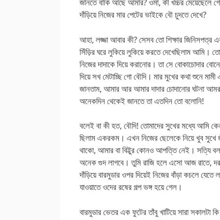
জানতে বাকি আছে আমার? ওমা, কী খচ্চর মেয়েছেলে গো ত
দাঁড়িয়ে নিজের মার পেটের ভাইকে বৌ চুদতে দেখে?
আহা, লজ্জা আবার কী? সেসব তো শিক্ষার জিনিসপত্র এ
সিঁড়ির ঘরে লুকিয়ে লুকিয়ে করতে দেখেছিলাম আমি
নিজের দাদাকে দিয়ে করানোর। তা সে বোকাচোদার বোন
দিয়ে সখ মেটাচ্ছি গো বৌদি। মার মুখের কথা শুনে মাম
জানতাম, আমার আর আমার দাদার চোদানোর ঘটনা আমরা 
অনেকদিন থেকেই জানতে তা এতদিন তো বলোনি!
বলেই বা কী হত, বৌদি! তোমাদের সুখের মধ্যে আমি ক
ছিলাম একরকম। এখন নিজের ছেলেকে নিয়ে খুব সুখে জ
থাকো, আমার বা বিট্টুর কোনও আপত্তি নেই। সত্যি 
অনেক গুদ লাগবে। তুমি রাজি হলে এসো আজ রাতে, দরজ
দাঁড়িয়ে বারমুডার ওপর দিয়েই নিজের বাঁড়া কচলে যেতে
যাওয়াতে ওদের রষের গল্প ভঙ্গ হয়ে গেল।
বারমুডার ভেতর এক ফুটের তাঁবু খাটিয়ে সারা সকালটা 