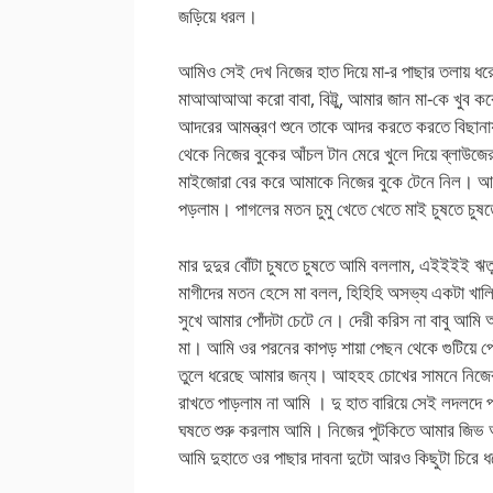
জড়িয়ে ধরল।
আমিও সেই দেখ নিজের হাত দিয়ে মা-র পাছার তলায় 
মাআআআআ করো বাবা, বিট্টু, আমার জান মা-কে খ
আদরের আমন্ত্রণ শুনে তাকে আদর করতে করতে বিছান
থেকে নিজের বুকের আঁচল টান মেরে খুলে দিয়ে ব্লাউজে
মাইজোরা বের করে আমাকে নিজের বুকে টেনে নিল। আমি 
পড়লাম। পাগলের মতন চুমু খেতে খেতে মাই চুষতে চ
মার দুদুর বোঁটা চুষতে চুষতে আমি বললাম, এইইইই ঋত
মাগীদের মতন হেসে মা বলল, হিহিহি অসভ্য একটা খালি
সুখে আমার পোঁদটা চেটে নে। দেরী করিস না বাবু আমি 
মা। আমি ওর পরনের কাপড় শায়া পেছন থেকে গুটিয়ে পোঁ
তুলে ধরেছে আমার জন্য। আহহহ চোখের সামনে নিজের
রাখতে পাড়লাম না আমি । দু হাত বারিয়ে সেই লদলদে পা
ঘষতে শুরু করলাম আমি। নিজের পুটকিতে আমার জিভ 
আমি দুহাতে ওর পাছার দাবনা দুটো আরও কিছুটা চিরে ধ