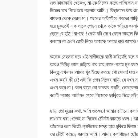
এত কাছাকাছি থেকেও, মা-কে নিজের কাছে পাচ্ছিলাম 
নিজের ঘরে গিয়ে শুয়ে পড়লাম আমি । বিছানাতে শুয়ে শু
বাথরুম থেকে বেরল মা। পরনের আটপৌরে গরদের শাড়ি
ঘরে ঢুকতেই এক লাফে পেছন থেকে তাকে জড়িয়ে ধরলাম
ছেলে রে তুই!! বাপরে!!! কেউ যদি দেখে ফেলে তাহলে 
বললাম না এখন রেস্ট নিতে আজকে আবার রাত জাগতে 
অনেক মেহনত করে ওই মাগীটাকে রাজী করিয়েছি বলে আ
আরও নিবিড় ভাবে জড়িয়ে ধরে তার কানে-গলায় মুখ ঘষ
কিন্তু এখননন আমার খুব ইচ্ছে করছে গো সোনা! দাও 
এখন করবি কী রে! এটা কি তোর নিজের বাড়ি, যে যখন মন
এখন করে না। কাল রাতে তো কতবার করলি, ভোরবেলাত
বলেই আমার আলিঙ্গন থেকে নিজেকে ছাড়িয়ে নিতে চাইল 
ছাড়া তো দূরের কথা, আমি ততক্ষণে আমার ঠাটানো কলাগ
লাওরার ঘষা খেতেই মা নিজের ঠোঁটাটা কামড়ে ধরল। আ
আঁচলের তলা দিয়েই ব্লাউজের মধ্যে হাত ঢুকিয়ে দিল
ওর ঠোঁটে কামড়ে ধরলাম আমি। আমার কলাগাছের ছোঁয়া 