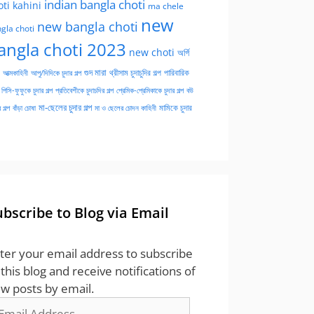
indian bangla choti
oti kahini
ma chele
new
new bangla choti
gla choti
angla choti 2023
new choti
অর্গি
গুদ মারা
পারিবারিক
আত্মকাহিনী
আপু/দিদিকে চুদার গল্প
থ্রীসাম চুদাচুদির গল্প
পিসি-ফুফুকে চুদার গল্প
প্রতিবেশীকে চুদাচদির গল্প
প্রেমিক-প্রেমিকাকে চুদার গল্প
বউ
মা-ছেলের চুদার গল্প
মামিকে চুদার
বাঁড়া চোষা
 গল্প
মা ও ছেলের চোদন কাহিনী
ubscribe to Blog via Email
ter your email address to subscribe
 this blog and receive notifications of
w posts by email.
ail