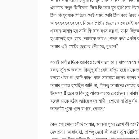
একবারে নতুন জিনিসকে নিয়ে কি আর ঘুম হয়? মার উ
ঠিক কি ঘুরপাক খাচ্ছিল সেই সময় সেটা ঠিক করে ঠাহ
আহহহহহহহহহহহ নিজের পেটের ছেলের সঙ্গে সেই সব ক
এরকম আবার হয় নাকি বিশ্বাস যখন হয় না, তখন জিজ্
হওয়ালেই হল! তবে তোমাকে আরও গোপন কথা একটা বলি
আমার এই পেটের ছেলের দৌলতে, বুঝলে?
বলেই মামীর দিকে তাকিয়ে চোখ মারল মা। যাআহহহহ ঠা
বকছ তুমি আজকাল! কিন্তু যদি সেটা সত্যি হয়ে থাকে 
বলতে পারব না বৌদি কারণ কাল সারারাত জলের কলের
আমার কবার হয়েছিল জানি না, কিন্তু আমাদের শোয়ার 
উফফফ!!! তবে ও কিন্তু আরও করতে চেয়েছিল। বাবাহ
বলেই মাকে হঠাৎ জরিয়ে ধরল মামী , শোনো না ঠাকুরঝ
জানলাটা পুরো খুলে রাখবে, কেমন?
কেন গো সোনা বৌদি আমার, জানলা খুলে রেখে কী হবে
দেখতাম। আহাহাহা, তা শুধু দেখে কী করবে তুমি বৌদি?