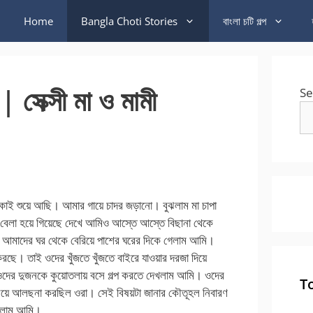
Home
Bangla Choti Stories
বাংলা চটি গল্প
 সেক্সী মা ও মামী
Se
কাই শুয়ে আছি। আমার গায়ে চাদর জড়ানো। বুঝলাম মা চাপা
! বেলা হয়ে গিয়েছে দেখে আমিও আস্তে আস্তে বিছানা থেকে
পর আমাদের ঘর থেকে বেরিয়ে পাশের ঘরের দিকে গেলাম আমি।
রছে। তাই ওদের খুঁজতে খুঁজতে বাইরে যাওয়ার দরজা দিয়ে
 ওদের দুজনকে কুয়োতলায় বসে গল্প করতে দেখলাম আমি। ওদের
T
 নিয়ে আলছনা করছিল ওরা। সেই বিষয়টা জানার কৌতূহল নিবারণ
ড়ালাম আমি।