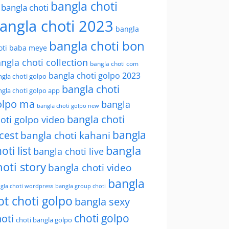
bangla choti
l bangla choti
angla choti 2023
bangla
bangla choti bon
oti baba meye
ngla choti collection
bangla choti com
bangla choti golpo 2023
gla choti golpo
bangla choti
gla choti golpo app
olpo ma
bangla
bangla choti golpo new
bangla choti
oti golpo video
bangla
cest
bangla choti kahani
oti list
bangla
bangla choti live
hoti story
bangla choti video
bangla
gla choti wordpress
bangla group choti
ot choti golpo
bangla sexy
choti golpo
oti
choti bangla golpo