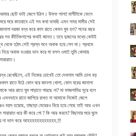
র আমার ছোট ভাই জেগে উঠল। উফফ শালা! মাগীটাকে ফেলে
শুয়ে শুয়ে কাতরাবে এই সব কথা ভাবছি এমন সময় মামীর সেই
 জানালা দরজা বন্ধ করে কাল রাতে কেমন ঘুম হল? পনের বছর
ের সব কীর্তিকলাপের কথাই জানত। তবে দুজনের মধ্যে কেউই
ুখ থেকে হঠাৎ সেই প্রস্ন শুনে অবাক হয়ে গেল মা। প্রথমে
 নিয়ে অবাক হওয়ার ভান করে মা বলল ওমা!! তুমি কোথায়
 সারারাত।
ো বন্ধ রেখেছিলে, এই নিজের চোখেই তো দেখলাম আমি চোখ বড়
 আজকাল রাতে উঠে কোন ঘরে জানলা খোলা, কোন ঘরের জানালা
কে আর রাতে ঘুম পাড়াতে পারছে না? মা ফাজলামির সূরে বলে
এমনভাবে রাতে জাগিয়ে রাখত না আমাকে নিজেই জেগে
ও বয়স হয়েছে, তাছাড়া মেয়েরও বিয়ে হয়ে গেছে তাই আর এখন
ারারাত ধরে কী করে গো ? কি আর করবে? বিছানায় শুয়ে ঘুমে
য় না ভাল করে আহহহহহহহহহহহহ.!!!
াত্রে কেমন ঘুমালে বললে না তো!আরে কই আর ঘুমালাম বৌদি?