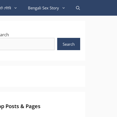
হট স্টোরি
Bengali Sex Story
arch
Search
op Posts & Pages