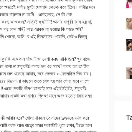
ত্তর শুনতেই মামীর মুখটা দেখলাম চকচক করে উঠল। মাগীর মনে
র করতে পাড়লাম না আমি। ওমাহহহহ, সে কী গো!
রছ আজকাল? সত্যি? ফ্যাটটট! আমার বাপু বিশ্বাস হয় না,
ঞেস কর কেন শুনি? আর এরকম না হওয়ার কি আছে শুনি?
 শোনো, আমি যে এই তিনমাসের পোয়াতি, সেটাও কিন্তু
কুরঝি আজকাল গাঁজা টাজা নেশা করছ নাকি তুমি? খুব বাজে
তবে বলো না ঠাকুরঝি! কবার হল ওর সাথে? কবার হল তা ঠিক
 মতন জল খসেছে আমার, তবে ভেতরে ও ফেলেছিল তিন বার।
ঘরের বিছানা না কাছলে তাতে বোধ হয় আর শোয়া যাবে না গো
!!! এজে দেকছি ভীষণ তাগরাই মাল এইইইইইই, ঠাকুরঝি!
ি আমার একটা কথা রাখবে প্লিজ! মানে আজ রাতে শোয়ার সময়
T
? কী আবার হবে? খোলা থাকলে তোমাদের দুজনকে ভাল করে
 আমি বরঞ্চ আজ রাত্রে ঘরের দরজাটাই খুলে রাখব, ইচ্ছে হলে