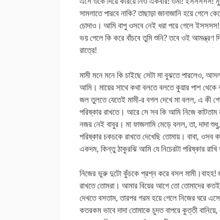
এসে ওকে দিয়ে করিয়ে নিও একবার! ওমা! ইসসসসস! মুখপ
সামলাতে পারবে নাকি? তাছাড়া জানাজানি হয়ে গেলে কেল
চোদাও। আমি বাপু ওসবে নেই ধরা পরে গেলে ইসসসস!! তো
ভয় পেলে কি করে বাঁচবে তুমি শুনি? তবে ওই আমন্ত্রণ
রাত্রে!
মামী মনে মনে কি চাইছে সেটা মা বুঝতে পারলেও, আসল 
আমি। মায়ের সাথে কথা বলতে বলতে কুয়ার পাশ থেকে বা
জল তুলতে যেতেই মামী-র বগল দেখে মা বলল, এ কী গ
পরিষ্কার রাখতে। আরে সে সব কি আমি নিজে কাটতাম
নজর নেই বাবুর। মা ফাজলামি মেড়ে বলল, তা, দাদা শুধ
পরিষ্কার চকচকে রাখতে দেখেছি তোমায়। বাবা, ওসব ক
একদম, কিন্তু ঠাকুরঝি আমি যে নিচেরটা পরিষ্কার রাখি
নিজের ভুরু দুটো কুঁচকে প্রশ্ন করে বসল মামী।বাহহ!
রাখতে তোমরা। আমার বিয়ের আগে তো তোমাদের কতই ন
দেখতে বসতাম, তারপর গরম হয়ে গেলে নিজের ঘরে এস
কতরকম ভাবে দাদা তোমাকে চুদত বাপরে কুত্তী বানিয়ে,