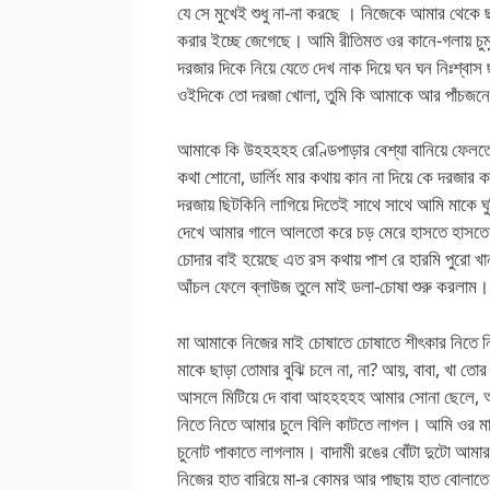
যে সে মুখেই শুধু না-না করছে । নিজেকে আমার থেকে ছা
করার ইচ্ছে জেগেছে। আমি রীতিমত ওর কানে-গলায় চুম
দরজার দিকে নিয়ে যেতে দেখ নাক দিয়ে ঘন ঘন নিঃশ্বা
ওইদিকে তো দরজা খোলা, তুমি কি আমাকে আর পাঁচজনের
আমাকে কি উহহহহহ রেণ্ডিপাড়ার বেশ্যা বানিয়ে ফেল
কথা শোনো, ডার্লিং মার কথায় কান না দিয়ে কে দরজার 
দরজায় ছিটকিনি লাগিয়ে দিতেই সাথে সাথে আমি মাকে ঘুর
দেখে আমার গালে আলতো করে চড় মেরে হাসতে হাসতে 
চোদার বাই হয়েছে এত রস কথায় পাশ রে হারমি পুরো খা
আঁচল ফেলে ব্লাউজ তুলে মাই ডলা-চোষা শুরু করলাম।
মা আমাকে নিজের মাই চোষাতে চোষাতে শীৎকার নিত
মাকে ছাড়া তোমার বুঝি চলে না, না? আয়, বাবা, খা তো
আসলে মিটিয়ে দে বাবা আহহহহহ আমার সোনা ছেলে, আম
নিতে নিতে আমার চুলে বিলি কাটতে লাগল। আমি ওর মাই 
চুনোট পাকাতে লাগলাম। বাদামী রঙের বোঁটা দুটো আম
নিজের হাত বারিয়ে মা-র কোমর আর পাছায় হাত বোলাতে 