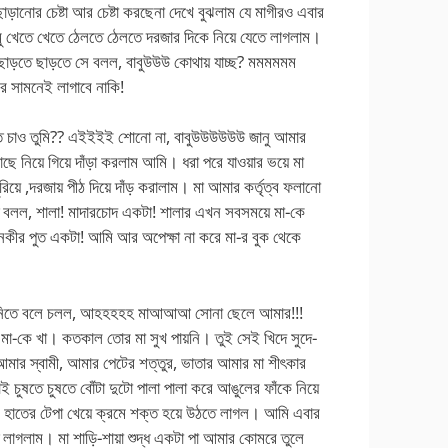
ড়ানোর চেষ্টা আর চেষ্টা করছেনা দেখে বুঝলাম যে মাগীরও এবার
ু খেতে খেতে ঠেলতে ঠেলতে দরজার দিকে নিয়ে যেতে লাগলাম।
স ছাড়তে ছাড়তে সে বলল, বাবুউউউ কোথায় যাচ্ছ? মমমমমম
 সামনেই লাগাবে নাকি!
তে চাও তুমি?? এইইইই শোনো না, বাবুউউউউউউ জানু আমার
কাছে নিয়ে গিয়ে দাঁড়া করলাম আমি। ধরা পরে যাওয়ার ভয়ে মা
িয়ে ,দরজায় পীঠ দিয়ে দাঁড় করালাম। মা আমার কর্তৃত্ব ফলানো
বলল, শালা! মাদারচোদ একটা! শালার এখন সবসময়ে মা-কে
নকীর পুত একটা! আমি আর অপেক্ষা না করে মা-র বুক থেকে
ে নিতে বলে চলল, আহহহহহ মাআআআ সোনা ছেলে আমার!!!
র মা-কে খা। কতকাল তোর মা সুখ পায়নি। তুই সেই খিদে সুদে-
ার স্বামী, আমার পেটের শত্তুর, ভাতার আমার মা শীৎকার
চুষতে চুষতে বোঁটা দুটো পালা পালা করে আঙুলের ফাঁকে নিয়ে
ার হাতের টেপা খেয়ে ক্রমে শক্ত হয়ে উঠতে লাগল। আমি এবার
লাগলাম। মা শাড়ি-শায়া শুদ্ধ একটা পা আমার কোমরে তুলে