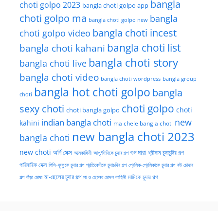
bangla
choti golpo 2023
bangla choti golpo app
choti golpo ma
bangla
bangla choti golpo new
bangla choti incest
choti golpo video
bangla choti list
bangla choti kahani
bangla choti story
bangla choti live
bangla choti video
bangla choti wordpress
bangla group
bangla hot choti golpo
bangla
choti
choti golpo
sexy choti
choti
choti bangla golpo
new
indian bangla choti
kahini
ma chele bangla choti
new bangla choti 2023
bangla choti
new choti
গুদ মারা
অর্গি সেক্স
আত্মকাহিনী
আপু/দিদিকে চুদার গল্প
থ্রীসাম চুদাচুদির গল্প
পারিবারিক সেক্স
পিসি-ফুফুকে চুদার গল্প
প্রতিবেশীকে চুদাচদির গল্প
প্রেমিক-প্রেমিকাকে চুদার গল্প
বউ চোদার
মা-ছেলের চুদার গল্প
মামিকে চুদার গল্প
বাঁড়া চোষা
গল্প
মা ও ছেলের চোদন কাহিনী