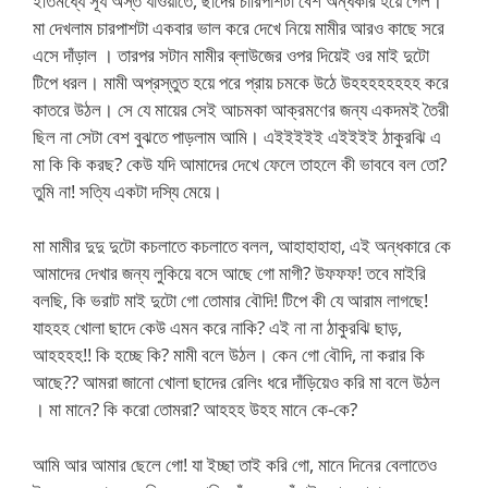
ইতিমধ্যে সূর্য অস্ত যাওয়াতে, ছাদের চারিপাশটা বেশ অন্ধকার হয়ে গেল।
মা দেখলাম চারপাশটা একবার ভাল করে দেখে নিয়ে মামীর আরও কাছে সরে
এসে দাঁড়াল । তারপর সটান মামীর ব্লাউজের ওপর দিয়েই ওর মাই দুটো
টিপে ধরল। মামী অপ্রস্তুত হয়ে পরে প্রায় চমকে উঠে উহহহহহহহহ করে
কাতরে উঠল। সে যে মায়ের সেই আচমকা আক্রমণের জন্য একদমই তৈরী
ছিল না সেটা বেশ বুঝতে পাড়লাম আমি। এইইইইই এইইইই ঠাকুরঝি এ
মা কি কি করছ? কেউ যদি আমাদের দেখে ফেলে তাহলে কী ভাববে বল তো?
তুমি না! সত্যি একটা দস্যি মেয়ে।
মা মামীর দুদু দুটো কচলাতে কচলাতে বলল, আহাহাহাহা, এই অন্ধকারে কে
আমাদের দেখার জন্য লুকিয়ে বসে আছে গো মাগী? উফফফ! তবে মাইরি
বলছি, কি ভরাট মাই দুটো গো তোমার বৌদি! টিপে কী যে আরাম লাগছে!
যাহহহ খোলা ছাদে কেউ এমন করে নাকি? এই না না ঠাকুরঝি ছাড়,
আহহহহ!! কি হচ্ছে কি? মামী বলে উঠল। কেন গো বৌদি, না করার কি
আছে?? আমরা জানো খোলা ছাদের রেলিং ধরে দাঁড়িয়েও করি মা বলে উঠল
। মা মানে? কি করো তোমরা? আহহহ উহহ মানে কে-কে?
আমি আর আমার ছেলে গো! যা ইচ্ছা তাই করি গো, মানে দিনের বেলাতেও