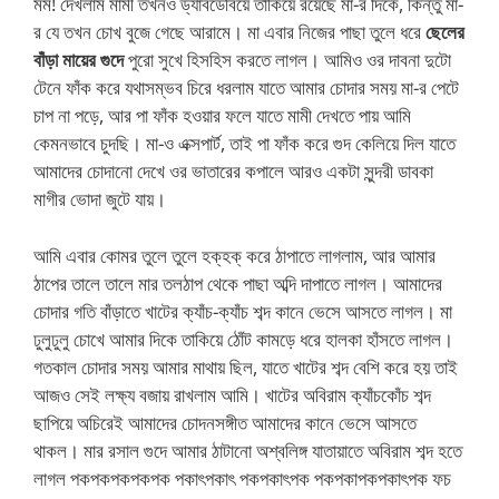
মম! দেখলাম মামী তখনও ড্যাবডেবিয়ে তাকিয়ে রয়েছে মা-র দিকে, কিন্তু মা-
র যে তখন চোখ বুজে গেছে আরামে। মা এবার নিজের পাছা তুলে ধরে
ছেলের
বাঁড়া মায়ের গুদে
পুরো সুখে হিসহিস করতে লাগল। আমিও ওর দাবনা দুটো
টেনে ফাঁক করে যথাসম্ভব চিরে ধরলাম যাতে আমার চোদার সময় মা-র পেটে
চাপ না পড়ে, আর পা ফাঁক হওয়ার ফলে যাতে মামী দেখতে পায় আমি
কেমনভাবে চুদছি। মা-ও এক্সপার্ট, তাই পা ফাঁক করে গুদ কেলিয়ে দিল যাতে
আমাদের চোদানো দেখে ওর ভাতারের কপালে আরও একটা সুন্দরী ডাবকা
মাগীর ভোদা জুটে যায়।
আমি এবার কোমর তুলে তুলে হক্‌হক্‌ করে ঠাপাতে লাগলাম, আর আমার
ঠাপের তালে তালে মার তলঠাপ থেকে পাছা অব্দি দাপাতে লাগল। আমাদের
চোদার গতি বাঁড়াতে খাটের ক্যাঁচ-ক্যাঁচ শব্দ কানে ভেসে আসতে লাগল। মা
ঢুলুঢুলু চোখে আমার দিকে তাকিয়ে ঠোঁট কামড়ে ধরে হালকা হাঁসতে লাগল।
গতকাল চোদার সময় আমার মাথায় ছিল, যাতে খাটের শব্দ বেশি করে হয় তাই
আজও সেই লক্ষ্য বজায় রাখলাম আমি। খাটের অবিরাম ক্যাঁচকোঁচ শব্দ
ছাপিয়ে অচিরেই আমাদের চোদনসঙ্গীত আমাদের কানে ভেসে আসতে
থাকল। মার রসাল গুদে আমার ঠাটানো অশ্বলিঙ্গ যাতায়াতে অবিরাম শব্দ হতে
লাগল পকপকপকপকপক পকাৎপকাৎ পকপকাৎপক পকপকাপকপকাৎপক ফচ