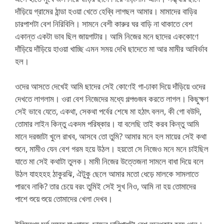
দাঁড়িয়ে গ্রামের ঠান্ডা হওয়া খেতে হেব্বি লাগছল আমার। মামাদের বাড়ির
চারপাশটা বেশ নিরিবিলি। সামনে বেশী কারুর ঘর বাড়ি না থাকাতে বেশ
একান্ত একটা ভাব ছিল জায়গাটার। আমি নিজের মনে ছাদের এককোণে
দাঁড়িয়ে দাঁড়িয়ে হাওয়া খাচ্ছি এমন সময় দেখি ছাদেতে মা আর মামীর আবির্ভাব
হল।
ওদের আসতে দেখেই আমি ছাদের সেই কোণেই গা-ঢাকা দিয়ে দাঁড়িয়ে ওদের
দেখতে লাগলাম। ওরা বেশ নিজেদের মধ্যে গল্পগুজব করতে লাগল। কিছুক্ষণ
সেই ভাবে যেতে, একথা, সেকথা পর্বের শেষে মা হঠাৎ বলল, কী গো বউদি,
তোমার লাইন কিন্তু একদম পরিষ্কার। যা বলেছি তাই করব কিন্তু আমি
মানে দরজাটা খুলে রাখব, আসবে তো তুমি? আমার মনে হল মায়ের সেই কথা
শুনে, মামীও যেন বেশ গরম হয়ে উঠল। হয়তো সে নিজেও মনে মনে চাইছিল
যাতে মা সেই কথাটা তুলক। মামী নিজের উত্তেজনা সামলে বাধা দিয়ে বলে
উঠল যাহহহহ ঠাকুরঝি, ঐটুকু ছেলে আমার মতো ধেড়ে মালকে সামলাতে
পারবে নাকি? তার চেয়ে বরং তুমিই সেই সুখ নিও, আমি না হয় তোমাদের
পাশে শুয়ে শুয়ে তোমাদের খেলা দেখব।