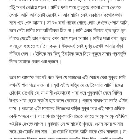
হাঁটু অবধি বেরিয়ে পড়ল। মামীর ফর্সা পায়ে কুচকুচে কালো লোম দেখতে
পেলাম আমি আর সেটা দেখেই মা আর মামির সেই সকালের কথোপকথন
মনে পরে গেল আমার। মা-রও ফর্সা পায়ের গোছে লোম দেখতে পেলাম আমি,
তবে সেটা মামীর মত অতিরিক্ত ছিল না। মামী এবার নিজের হাত তুলে চুল
বাঁধতে যেতেই তার বগলের ওপর চোখ পড়ল আমার। মাগীর সারা বগল জুরে
কালচুলে গুচ্ছতে ভরতি একদম। উফফফ! সেই দৃশ্য দেখেই আমার বাঁড়া
দাঁড়িয়ে গেল। ওইদিকে সব কিছু ঠিকঠাক করে নিয়ে পুকুরে নামার প্রস্তুতি
নিতে আরম্ভ করল ওরা দুজনে।
তবে মা আমাকে আগেই বলে ছিল যে মামাদের এই ঝোপে ঘেরা পুকুরে মামী
কখনই শায়া পরে নামে না। হ্যাঁ এটাও সত্যি যে ছোটবেলায় আমি নিজের
চোখেই দেখেছি যে, মা-মামী এইভাবেই শায়া পরে পুকুরঘাটে নেমে সিঁড়ির
উপরে শায়া ছেড়ে ন্যাংটা হয়ে জলে নেমেছে। গ্রামে সাধারণত সবাই এটাই
করে । তাছাড়া এটা মামাদের নিজেদের বাড়ির পুকুর আর এই সময় এদিকে
কেউ আসবে না। মা দেখলাম পুকুরঘাটে নামতে নামতে আড়ে আড়ে এইদিক
ওইদিক দেখতে লাগল। বুঝলাম সে আমাকেই খুঁজছে, এমন সময় আমার
সঙ্গে চোখাচোখি হল মার। চোখাচোখি হতেই আমি মাকে চোখ মারলাম। মা-