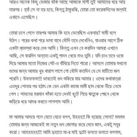
আরও অনেক কিছু ভেজার বাকি আছে আজকে মাগী তুই আমাদের ঘরে আয়
তারপর। হ্যাঁ সে না হয় হবে, কিন্তু ঠাকুরঝি, তোরা তো কয়েকদিনের জন্যই
এখানে এসেছিস।
তোরা চলে গেলে তারপর আমার কি হবে ভেবেছিস একবার? মামী বলে
উঠল। পরের কথা পরে ভাবা যাবে বৌদি তবে দেখেনিও, যাওয়ার আগে ঠিক
একটা ব্যবস্থা করে দেব আমি। কিন্তু এখন যে কয়দিন আমরা এখানে
আছি, সে কয়দিন অন্তত একটু গাদন খেয়ে নাও তুমি। যদি চাও তবে ওকে
দিয়ে আমার মতো নিজের পেট-ও বাঁধিয়ে নিতে পারো। আসলে তোমার শুখনো
গুদের জন্য আমার খুব খারাপ লাগে গো বৌদি কতদিন যে সে মাটিতে জল
পরেনি। উফফফফ!!! ভাবতেই গুদ শুকিয়ে যায় আমার। ওদের কথাবাত্রা
এতদূর শোনার পর হঠাৎ কে যেন একটা কাজে মামী ছাদ থেকে নীচে নেমে
গেল। সামনের ময়দান ফাঁকা হতে দেখই ছুটে গিয়ে ঋতুকে পেছন থেকে
জড়িয়ে ধরে আদর করতে লাগলাম আমি।
মা আমার আদরে গলে যেতে যেতে বলল, উহহহ!! কি হয়েছে সোনা? মমমম
তোমার জন্য আজকেই মা নতুন গুদ জোগাড় করে দেবে জান, একটু সবুর
করো। আহহহহহ!!! আমি দুহাতে মা-র মাই দুটো ডলতে ডলতে বললাম,