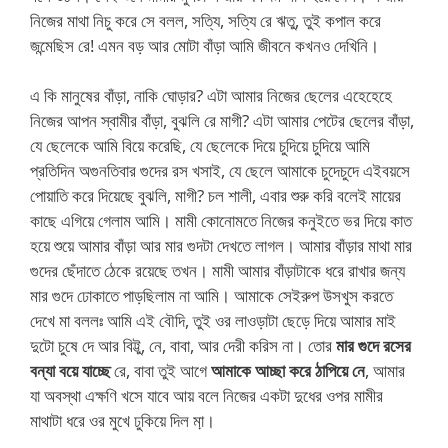
নিজের মাথা নিচু করে সে বলল, সত্যি, সত্যি রে ঋতু, তুই কপাল করে
জন্মেছিস রে! এমন বড় আর মোটা বাঁড়া আমি জীবনে কখনও দেখিনি।
এ কি মানুষের বাঁড়া, নাকি ঘোড়ার? এটা আমার নিজের ছেলের এহেহেহে
নিজের আপন স্বামীর বাঁড়া, বুঝলি রে মাগী? এটা আমার পেটের ছেলের বাঁড়া,
যে ছেলেকে আমি বিয়ে করেছি, যে ছেলেকে দিয়ে চুদিয়ে চুদিয়ে আমি
প্রতিদিন অগুনতিবার গুদের রস খসাই, যে ছেলে আমাকে চুদেচুদে এইবয়সে
পোয়াতি করে দিয়েছে বুঝলি, মাগী? চল শালী, এবার শুরু করি বলেই মায়ের
কাছে এগিয়ে গেলাম আমি। মামী কোনোমতে নিজের কনুইতে ভর দিয়ে কাত
হয়ে শুয়ে আমার বাঁড়া আর মার গুদটা দেখতে লাগল। আমার বাঁড়ার মাথা মার
গুদের ছেঁদাতে ঠেকে রয়েছে তখন। মামী আমার বাঁড়াটাকে ধরে রাখার জন্য
মার গুদে ঢোকাতে পাড়ছিলাম না আমি। আমাকে সেইরুপ উসখুস করতে
দেখে মা বললঃ আমি এই বৌদি, তুই ওর লাওড়াটা ছেড়ে দিয়ে আমার মাই
দুটো চুষে দে আর বিট্টু, নে, বাবা, আর দেরী করিস না। তোর
মার গুদে রসের
বন্যা বয়ে যাচ্ছে
রে, বাবা তুই আগে
আমাকে আচ্ছা করে ঠাপিয়ে নে
, আমার
যা অবস্থা এক্ষণি খসে যাবে আয় বলে নিজের একটা দুধের ওপর মামীর
মাথাটা ধরে ওর মুখে ঢুকিয়ে দিল মা়।