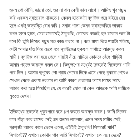
হুমম গো বৌদি, জানো তো, ওর না বাল বেশী ভাল লাগে। আমিও খুব পছন্দ
করি এরকম ন্যাচেরাল থাকতে। কেবল হাতাকাটা ব্লাউজ পরে বাইরে বের
হলে একটু অস্বস্তি বোধ করি। সবাই শালা কেমন ড্যাবডেবিয়ে তাকায়
তখন হমম হমম, সেত তাকাবেই ঠাকুরঝি, লোকের কাজই হল তাকান তবে টা
বলে কি তুমি নিজের পছন্দ মত কাজ করবে না। বলে মাথা দিয়ে শায়াটা গলিয়ে,
সেটা আবার দাঁত দিয়ে চেপে ধরে ব্লাউজের হুকগুল লাগাতে আরম্ভ করল
মামী। ব্লাউজ পরা হয়ে গেলে শায়াটা নীচে নামিয়ে কোমরে বেঁধে শাড়িটা
আবার পড়তে আরম্ভ করল সে। কিছুক্ষণের মধ্যেই দুজনেই নিজেদের শাড়ি
পরে নিল। আমার দুপুরের শো প্রায় শেষের দিকে এসে গেছে বুঝতে পেরেও
সেখান থেকে একপা নরলাম না আমি কারণ বেরনোর আগে মায়ের সাথে
আমার কথা হয়ে গিয়েছিল যে, যে করেই হোক না কেন আজকে আমি মামীকে
মুততে দেখব।
ইতিমধ্যে দুজনেই পুকুরপারে বসে গল্প করতে আরম্ভ করল। আমি নিজের
কান খাঁড়া করে তাদের সেই গল্প শুনতে লাগলাম, এমন সময় মামীর সেই
প্রশ্নটা আমার কানে ভেসে এলো, এইইই ঠাকুরঝি! সিগারেট খাবি?
সিগারেট?? এখানে কোথায় পাব আমি সিগারেট? এখানে কে এনে দেবে?