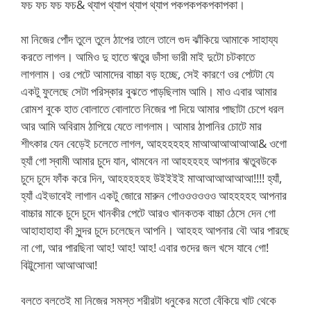
ফচ ফচ ফচ ফচ& থ্যাপ থ্যাপ থ্যাপ থ্যাপ পকপকপকপকাপকা।
মা নিজের পোঁদ তুলে তুলে ঠাপের তালে তালে গুদ ঝাঁকিয়ে আমাকে সাহায্য
করতে লাগল। আমিও দু হাতে ঋতুর ডাঁসা ভারী মাই দুটো চটকাতে
লাগলাম। ওর পেটে আমাদের বাচ্চা বড় হচ্ছে, সেই কারণে ওর পেটটা যে
একটু ফুলেছে সেটা পরিস্কার বুঝতে পাড়ছিলাম আমি। মাও এবার আমার
রোমশ বুকে হাত বোলাতে বোলাতে নিজের পা দিয়ে আমার পাছাটা চেপে ধরল
আর আমি অবিরাম ঠাপিয়ে যেতে লাগলাম। আমার ঠাপানির চোটে মার
শীৎকার যেন বেড়েই চলেতে লাগল, আহহহহহহ মাআআআআআআ& ওগো
হ্যাঁ গো স্বামী আমার চুদে যান, থামবেন না আহহহহহ আপনার ঋতুবউকে
চুদে চুদে ফাঁক করে দিন, আহহহহহহ উইইইই মাআআআআআআ!!!! হ্যাঁ,
হ্যাঁ এইভাবেই লাগান একটু জোরে মারুন গোওওওওওও আহহহহহ আপনার
বাচ্চার মাকে চুদে চুদে খানকীর পেটে আরও খানকতক বাচ্চা ঠেসে দেন গো
আহাহাহাহা কী সুন্দর চুদে চলেছেন আপনি। আহহহ আপনার বৌ আর পারছে
না গো, আর পারছিনা আহ! আহ! আহ! এবার গুদের জল খসে যাবে গো!
বিট্টুসোনা আআআআ!
বলতে বলতেই মা নিজের সমস্ত শরীরটা ধনুকের মতো বেঁকিয়ে খাট থেকে