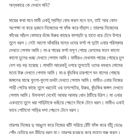
অন্ধকারে কে দেখবে শুনি?
মায়ের কথা শুনে মামী একটু স্বস্তি বোধ করল মনে হল, তাই আর কোন
অপেক্ষা না করে দুজনে নিজেদের পা ফাঁক করে দাঁড়াল। তারপর নিজেদের
কাঁধের আঁচল কোমরে গুঁজে উরুর কাছের কাপড়টা দু হাতে ধরে টেনে উপরে
তুলে ধরল। সেই আলো আঁধারির মদ্ধে ওদের ফর্সা পা দুটো এবার পরিস্কার
দেখতে পেলাম আমি। মা-র পায়ের ফর্সা মসৃণ গোছে রেশমের মতন কালো
কালো চুলের গুচ্ছ দেখতে পেলাম আমি। মামীরও দেখলাম পায়ের গোছের চুল
বেশ বড় বড় হয়েছে। মাথাটা আরেকটু ওপরে তুলতেই ওদের ধবধবে মোমের
মতো উরু দেখতে পেলাম আমি। মা-র কুঁচকির চারপাশে ঘন বালের গোছার
জঙ্গলের মাঝে ফুলো-ফুলো গুদটা দেখতে পেলাম আমি। মামীও এবার নিজের
শাড়ী পেটের কাছে তুলে ধরতেই ওর তলপেটের, উরুর, কুঁচকির জঙ্গল দেখতে
পেলাম আমি। উফফফ! দেখেই আবার আমার ধোন ঠাটিয়ে উঠল। মা এবার
একহাতে তুলে ধরা শাড়িটাকে গুছিয়ে পেছনে দিকে টেনে ধরল। মামীও একই
ভাবে গোটানো শাড়ির দলা পেছনে টেনে ধরল।
তারপর নিজের দু আঙুলে করে নিজের ঝাঁট সরিয়ে ঠোঁট ফাঁক করে হাঁটু ভেঙে
পোঁদ চেতিয়ে গুদ উঁচিয়ে ধরল মা। তারপর ছড়ছড় করে মুততে শুরু করল।