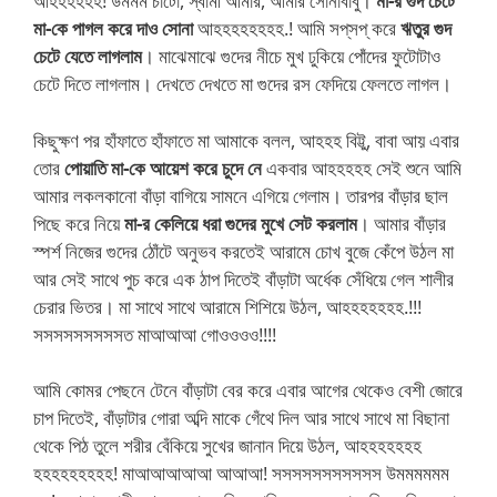
আহহহহহহ! উমমম চাটো, স্বামী আমার, আমার সোনাবাবু।
মা-র গুদ চেটে
মা-কে পাগল করে দাও সোনা
আহহহহহহহহ.! আমি সপ্‌সপ্‌ করে
ঋতুর গুদ
চেটে যেতে লাগলাম
। মাঝেমাঝে গুদের নীচে মুখ ঢুকিয়ে পোঁদের ফুটোটাও
চেটে দিতে লাগলাম। দেখতে দেখতে মা গুদের রস ফেদিয়ে ফেলতে লাগল।
কিছুক্ষণ পর হাঁফাতে হাঁফাতে মা আমাকে বলল, আহহহ বিট্টু, বাবা আয় এবার
তোর
পোয়াতি মা-কে আয়েশ করে চুদে নে
একবার আহহহহহ সেই শুনে আমি
আমার লকলকানো বাঁড়া বাগিয়ে সামনে এগিয়ে গেলাম। তারপর বাঁড়ার ছাল
পিছে করে নিয়ে
মা-র কেলিয়ে ধরা গুদের মুখে সেট করলাম
। আমার বাঁড়ার
স্পর্শ নিজের গুদের ঠোঁটে অনুভব করতেই আরামে চোখ বুজে কেঁপে উঠল মা
আর সেই সাথে পুচ করে এক ঠাপ দিতেই বাঁড়াটা অর্ধেক সেঁধিয়ে গেল শালীর
চেরার ভিতর। মা সাথে সাথে আরামে শিশিয়ে উঠল, আহহহহহহহ.!!!
সসসসসসসসসত মাআআআ গোওওওও!!!!
আমি কোমর পেছনে টেনে বাঁড়াটা বের করে এবার আগের থেকেও বেশী জোরে
চাপ দিতেই, বাঁড়াটার গোরা অব্দি মাকে গেঁথে দিল আর সাথে সাথে মা বিছানা
থেকে পিঠ তুলে শরীর বেঁকিয়ে সুখের জানান দিয়ে উঠল, আহহহহহহহ
হহহহহহহহহ! মাআআআআআ আআআ! সসসসসসসসসসস উমমমমমম