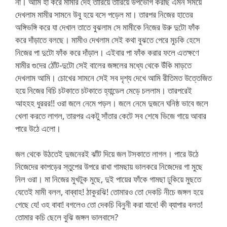
না। আমি হাঁ করে মামীর দেহ তারিয়ে তারিয়ে উপভোগ করছি এমন সময়ে
দেখলাম মামীর সামনে উবু হয়ে বসে পড়েল মা। তারপর নিজের হাতের
অঙ্গিভঙ্গি করে যা দেখাল তাতে বুঝলাম সে মামীকে নিজের উরু দুটো ফাঁক
করে দাঁড়াতে বলছে। মামীও দেখলাম সেই কথা বুঝতে পেরে মুচকি হেসে
নিজের পা দুটো ফাঁক করে দাঁড়াল। এইবার পা ফাঁক করার ফলে এতক্ষণে
মামীর গুদের ঠোঁট-দুটো সেই বালের জঙ্গলের মধ্যে থেকে উঁকি মাড়তে
দেখলাম আমি। চোখের সামনে সেই সব দৃশ্য দেখে আমি রীতিমত উত্তেজিত
হয়ে নিজের বিচি চটকাতে চটকাতে হ্যান্ডেল মেড়ে চললাম। তারপরেই
আহহহ ধুররর!! ওরা জলে নেমে পড়ল। জলে নেমে দুজনে ঘনিষ্ঠ ভাবে জলে
খেলা করতে লাগল, তারপর একটু সাঁতার কেটে সব শেষে ভিজে গায়ে আবার
পারে উঠে এলো।
জল থেকে উঠতেই দুজনেরই ঝাঁট দিয়ে জল টসকাতে লাগল। পারে উঠে
নিজেদের কাপড়ের স্তুপের উপরে রাখা গামছায় ভালকরে নিজেদের গা মুছে
নিল ওরা। মা নিজের মুখটুক মুছে, দুই পায়ের ফাঁকে গামছা ঢুকিয়ে মুছতে
যেতেই মামী বলল, বাব্বাহ! ঠাকুরঝি! তোমারও তো দেকচি নীচে জঙ্গল হয়ে
গেছে যে! ওহ বাবা! বগলেও তো দেকচি বিনুনী করা যাবে! কী ব্যাপার বলত!
তোমার কচি ছেলে বুঝি জঙ্গল ভালবাসে?