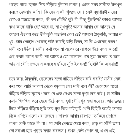
গাছের গায়ে হেলান দিয়ে দাঁড়িয়ে ফুঁকতে লাগল। এমন সময় মামীকে উশখুশ
করতে দেখলাম আমি। কি যেন একটা খুঁজছে সে। সেই ব্যাপারটা মায়ের
চোখেও পড়তে মা বলল, কী হল বৌদি? তুই কি কিছু খুঁজছিস? কারও আসার
কথা আছে নাকি রে? আরে না, না মুখপুড়ি! আমার আবার কে আসবে রে।
তাহলে ঐরকম করে উঁকিঝুকি মারছিস কেন রে? আসলে ঠাকুরঝি, আমার না
খুব জোর পেচ্ছাপ পেয়েছে তাই ভাবছি বাড়ি ফিরব, না কি এখানেই করব?
মামী বলে উঠল। মামীর কথা শুনে মা একেবারে লাফিয়ে উঠে বলল আরে!!
এই কথা!! আগে বলবি তো আমারও তো অনেক্ষণ ধরে মুত চেপেরে রে তবে
আয় না বৌদি দুজনে একসঙ্গে ছছরিয়ে মুতি ইসসস!! হিহিহি কি আবদার!!
তবে আয়, ঠাকুরঝি, ছেলেদের মতো দাঁড়িয়ে দাঁড়িয়ে করি করবি? মামীর সেই
কথা শুনে আমি আকাশ থেকে পড়লাম যেন মাগী বলে কী? ছেলেদের মতো
দাঁড়িয়ে দাঁড়িয়ে মুতবে? তবে সে এক দেখার মতো দৃশ্য হবে বটে। মা মামীর
কথায় খিলখিল করে হেসে উঠে বলল, হ্যাঁ বৌদি খুব মজা হবে রে, আয় দুজনে
মিলে দাঁড়িয়ে দাঁড়িয়ে মুতি আর মুত দিয়ে কাটাকুটি খেলি হিহিহি বলেই আমার
দিকে এগিয়ে এলো ওরা দুজনে। তারপর আবার চারপাশে তাকিয়ে দেখতে
লাগল কেউ আছে কি না। মা সেটা দেখতে পেয়ে বলল, ছাড় না বৌদি তখন
তো ন্যাংটা হয়ে পুকুরে স্নান করলাম। তখন কেউ দেখল না, এখন এই