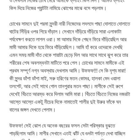
ও দেখলাম নিজের চোখ মেরে আমাকে ফ্লাইং কিস দিল। আমিও ফ্লাইং
কিস দিয়ে নিজের প্যান্টটা নামিয়ে ঝোপের মাঝে বসে পড়লাম।
চোখের সামনে দুই পরমা সুন্দরী নারী নিজেদের লদলদে পাছা দোলাতে দোলাতে
ঘাটের সিঁড়ির ওপর গিয়ে দাঁড়াল। সেখানে দাঁড়িয়ে দাঁড়িয়ে সারা এলাকাটা
পর্যবেক্ষণ করতে লাগল ওরা। মা আমার দিকে পেছন ফিরে দাঁড়িয়েছিল আর
মামী আমার দিকে হয়ে ফিরে দাঁড়িয়েছিল। আমি হাঁ করে ওদেরকে দেখছি
এমন সময় মামী দাঁত থেকে শায়াটা ছেড়ে দিল আর সাথে সাথে ঝুপ করে তার
শরীরের শেষ অবলম্বনটা মাটিতে পরে গেল। চোখের সামনে মামীকে এই
প্রথম সম্পূর্ণ নগ্ন অবস্থায় দেখলাম আমি। উফফফ!!! সে কি দৃশ্য মারা!
কী সুন্দর ডাঁশা ডাঁশা মাই, সরু হরিণের মতন কোমর, হালকা মেদ ওয়ালা
তলপেট, আর সেই সাথে গোল তানপুরার মতন পাছা। মাগীকে সেই রুপে
দেখেই খিঁচতে আরম্ভ করে দিলাম আমি মারা। খিঁচতে খিঁচতে নিজের নজরটা
আস্তে আস্তে একটু নীচের দিকে নামাতেই শালীর দুই উরুর ফাঁকে ঘন
বালের জঙ্গল দেখতে পেলাম।
উফফফ! সেই ঝোপ যে অনেক বছরের ফসল সেটা পরিস্কার বুঝতে
পাড়ছিলাম আমি। মাগীর সেখানে এতই ঝাঁট যে গুদটা পর্যন্ত দেখা যাচ্ছিল