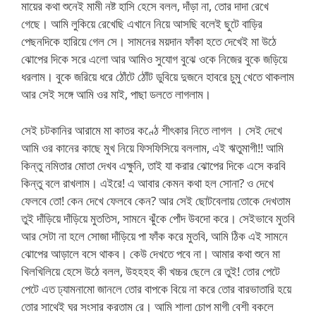
মায়ের কথা শুনেই মামী নষ্ট হাসি হেসে বলল, দাঁড়া না, তোর দাদা রেখে
গেছে। আমি লুকিয়ে রেখেছি এখানে নিয়ে আসছি বলেই ছুটে বাড়ির
পেছনদিকে হারিয়ে গেল সে। সামনের ময়দান ফাঁকা হতে দেখেই মা উঠে
ঝোপের দিকে সরে এলো আর আমিও সুযোগ বুঝে ওকে নিজের বুকে জড়িয়ে
ধরলাম। বুকে জরিয়ে ধরে ঠোঁটে ঠোঁট ডুবিয়ে দুজনে হাবরে চুমু খেতে থাকলাম
আর সেই সঙ্গে আমি ওর মাই, পাছা ডলতে লাগলাম।
সেই চটকানির আরামে মা কাতর কণ্ঠে শীৎকার নিতে লাগল । সেই দেখে
আমি ওর কানের কাছে মুখ নিয়ে ফিসফিসিয়ে বললাম, এই ঋতুমাগী!! আমি
কিন্তু নমিতার মোতা দেখব এক্ষুনি, তাই যা করার ঝোপের দিকে এসে করবি
কিন্তু বলে রাখলাম। এইরে! এ আবার কেমন কথা হল সোনা? ও দেখে
ফেলবে তো! কেন দেখে ফেলবে কেন? আর সেই ছোটবেলায় তোকে দেখতাম
তুই দাঁড়িয়ে দাঁড়িয়ে মুততিস, সামনে ঝুঁকে পোঁদ উবদো করে। সেইভাবে মুতবি
আর সেটা না হলে সোজা দাঁড়িয়ে পা ফাঁক করে মুতবি, আমি ঠিক এই সামনে
ঝোপের আড়ালে বসে থাকব। কেউ দেখতে পবে না। আমার কথা শুনে মা
খিলখিলিয়ে হেসে উঠে বলল, উহহহহ কী খচ্চর ছেলে রে তুই! তোর পেটে
পেটে এত ঢ্যামনামো জানলে তোর বাপকে বিয়ে না করে তোর বারভাতারি হয়ে
তোর সাথেই ঘর সংসার করতাম রে। আমি শালা চোপ মাগী বেশী বকলে