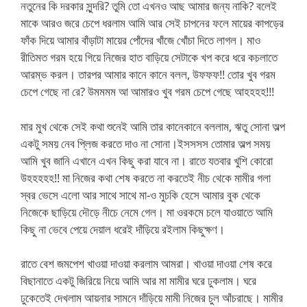
নতুনের কি দরকার সুন্দরি? তুমি তো এখনও আছ আমার জন্য নাকি? বলেই
মাকে আরও জরে চেপে ধরলাম আমি আর সেই চাপনের ফলে মায়ের কাপড়ের
ফাঁক দিয়ে আমার বাঁড়াটা মায়ের পোঁদের খাঁজে খোঁচা দিতে লাগল। মাও
রীতিমত গরম হয়ে গিয়ে নিজের হাত বাড়িয়ে সেটাকে খপ করে ধরে কচলাতে
আরম্ভ করল। তারপর আমার কানে কানে বলল, উফফফ!! তোর খুব গরম
চেপে গেছে না রে? উমমমম আ আমারও খুব গরম চেপে গেছে আহহহহ!!!
মার মুখ থেকে সেই কথা শুনেই আমি তার কানেকানে বললাম, ঋতু সোনা অল্প
একটু সময় নেব প্লিজ করতে দাও না সোনা।ইসসসস তোমার অল্প সময়
আমি খুব জানি এখানে এখন কিছু করা যাবে না। রাতে যতবার খুশি কোরো
উহহহহহ!! মা নিজের কথা শেষ করতে না করতেই নীচ থেকে মামীর গলা
স্বর ভেসে এলো আর সাথে সাথে মা-ও মুচকি হেসে আমার বুক থেকে
নিজেকে ছাড়িয়ে দৌড়ে নীচে নেমে গেল। মা ওরকমে চলে যাওয়াতে আমি
কিছু না ভেবে পেয়ে দেয়াল ধরেই দাঁড়িয়ে রইলাম কিছুক্ষণ।
রাতে বেশ জমপেশ খাওয়া দাওয়া করলাম আমরা। খাওয়া দাওয়া শেষ করে
বিছানাতে একটু জিরিয়ে নিয়ে আমি আর মা মামীর ঘরে ঢুকলাম। ঘরে
ঢুকেতেই দেখলাম আয়নার সামনে দাঁড়িয়ে মামী নিজের চুল আঁচরাছে। মামীর