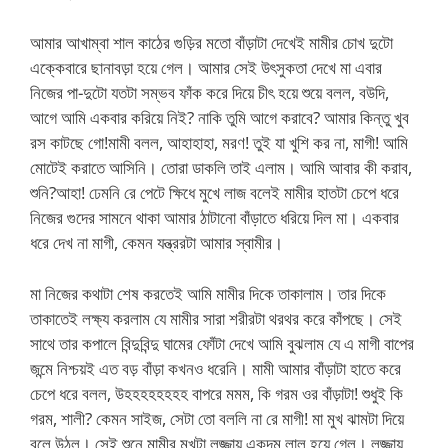
আমার আখাম্বা শাল কাঠের গুড়ির মতো বাঁড়াটা দেখেই মামীর চোখ দুটো
এক্কেবারে ছানাবড়া হয়ে গেল। আমার সেই উৎসুকতা দেখে মা এবার
নিজের পা-দুটো যতটা সম্ভব ফাঁক করে দিয়ে চীৎ হয়ে শুয়ে বলল, বউদি,
আগে আমি একবার করিয়ে নিই? নাকি তুমি আগে করাবে? আমার কিন্তু খুব
রস কাটছে গো!মামী বলল, আহাহাহা, মরণ! তুই যা খুশি কর না, মাগী! আমি
মোটেই করাতে আসিনি। তোরা ডাকলি তাই এলাম। আমি আবার কী করাব,
শুনি?আহা! ঢেমনি রে পেটে ক্ষিধে মুখে লাজ বলেই মামীর হাতটা চেপে ধরে
নিজের গুদের সামনে থাকা আমার ঠাটানো বাঁড়াতে ধরিয়ে দিল মা। একবার
ধরে দেখ না মাগী, কেমন যন্ত্ররটা আমার স্বামীর।
মা নিজের কথাটা শেষ করতেই আমি মামীর দিকে তাকালাম। তার দিকে
তাকাতেই লক্ষ্য করলাম যে মামীর সারা শরীরটা থরথর করে কাঁপছে। সেই
সাথে তার কপালে বিন্দুবিন্দু ঘামের ফোঁটা দেখে আমি বুঝলাম যে এ মাগী বাপের
জন্মে নিশ্চয়ই এত বড় বাঁড়া কখনও ধরেনি। মামী আমার বাঁড়াটা হাতে করে
চেপে ধরে বলল, উহহহহহহহহ বাপরে মমম, কি গরম ওর বাঁড়াটা! শুধুই কি
গরম, শালী? কেমন সাইজ, সেটা তো বললি না রে মাগী! মা মুখ ঝামটা দিয়ে
বলে উঠল। সেই শুনে মামীর মুখটা লজ্জায় একদম লাল হয়ে গেল। লজ্জায়