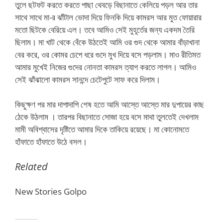
তুলে ছটফট করতে করতে পাছা থেবড়ে বিছানাতে কেলিয়ে পড়ল আর তার
সাথে সাথে মা-র ঝাঁটাল ভোদা দিয়ে ফিনকি দিয়ে কামরস আর মুত ফোয়ারার
মতো ছিটকে বেরিয়ে এল। তবে আমিও সেই মুহূর্তের জন্য একদম তৈরি
ছিলাম। মা খাট থেকে বেঁকে উঠতেই আমি ওর গুদ থেকে আমার বাঁড়াখানা
বের করে, ওর কোমর চেপে ধরে গুদে মুখ দিয়ে বসে পড়লাম। মাও রীতিমত
আমার মুখেই নিজের গুদের নোনতা কামরস ত্যাগ করতে লাগল। আমিও
সেই ঝাঁঝালো কামরস সানন্দে চেটেপুটে সাফ করে দিলাম।
কিছুক্ষণ পর মার দাপাদাপি শেষ হতে আমি আস্তে আস্তে মার দুপায়ের কাছ
ঠেকে উঠলাম । তারপর বিছানাতে সোজা হয়ে বসে মাথা তুলতেই দেখলাম
মামী অবিশ্বাসের দৃষ্টিতে আমার দিকে তাকিয়ে রয়েছে। মা কোনোমতে
হাঁফাতে হাঁফাতে উঠে বসল।
Related
New Stories Golpo