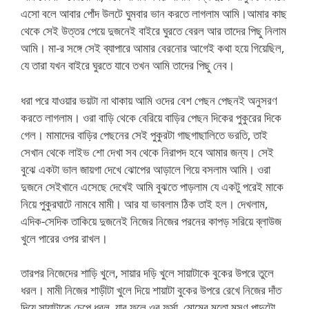
এসো বলে আবার পোঁদ উলটে ঘুমবার ভান করতে লাগলাম আমি।আমার কাছ
থেকে সেই উত্তর পেয়ে দুজনেই বাইরে ঘুরতে বেরল আর তাদের পিছু নিলাম
আমি। মা-র সঙ্গে সেই ব্যাপারে আমার বেরনোর আগেই কথা হয়ে গিয়েছিল,
যে তারা যখন বাইরে ঘুরতে যাবে তখন আমি তাদের পিছু নেব।
ধরা পরে যাওয়ার ভয়টা না থাকায় আমি ওদের বেশ পেছন পেছনই অনুসরণ
করতে লাগলাম। ওরা বাড়ি থেকে বেরিয়ে বাড়ির পেছন দিকের পুকুরের দিকে
গেল। মামাদের বাড়ির পেছনের সেই পুকুরটা গাছগাছালিতে ভরতি, তাই
সেখান থেকে লাইভ শো দেখা সব থেকে নিরাপদ হবে আমার জন্য। সেই
বুঝে একটা ভাল জায়গা দেখে ঝোপের আড়ালে গিয়ে বসলাম আমি। ওরা
দুজনে সেইখানে এসেছে দেখেই আমি বুঝতে পাড়লাম যে একটু পরেই মাকে
নিয়ে পুকুরঘাটে নামবে মামী। আর যা ভাবলাম ঠিক তাই হল। দেখলাম,
এদিক-সেদিক তাকিয়ে দুজনেই নিজের নিজের পরনের কাপড় সরিয়ে ব্লাউজ
খুলে পারের ওপর রাখল।
তারপর নিজেদের শাড়ি খুলে, সায়ার দড়ি খুলে সায়াটাকে বুকের উপরে তুলে
ধরল। মামী নিজের শাড়ীটা খুলে দিয়ে শায়াটা বুকের উপরে রেখে নিজের দাঁত
দিয়ে সায়াটাকে চেপে ধরল, যার ফলে ওর ফর্সা, মোমের মতো মসৃণ পাদুটো