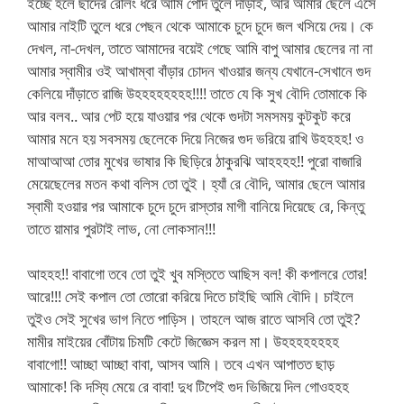
ইচ্ছে হলে ছাদের রেলিং ধরে আমি পোঁদ তুলে দাঁড়াই, আর আমার ছেলে এসে
আমার নাইটি তুলে ধরে পেছন থেকে আমাকে চুদে চুদে জল খসিয়ে দেয়। কে
দেখল, না-দেখল, তাতে আমাদের বয়েই গেছে আমি বাপু আমার ছেলের না না
আমার স্বামীর ওই আখাম্বা বাঁড়ার চোদন খাওয়ার জন্য যেখানে-সেখানে গুদ
কেলিয়ে দাঁড়াতে রাজি উহহহহহহহহ!!!! তাতে যে কি সুখ বৌদি তোমাকে কি
আর বলব.. আর পেট হয়ে যাওয়ার পর থেকে গুদটা সমসময় কুটকুট করে
আমার মনে হয় সবসময় ছেলেকে দিয়ে নিজের গুদ ভরিয়ে রাখি উহহহহ! ও
মাআআআ তোর মুখের ভাষার কি ছিড়িরে ঠাকুরঝি আহহহহ!! পুরো বাজারি
মেয়েছেলের মতন কথা বলিস তো তুই। হ্যাঁ রে বৌদি, আমার ছেলে আমার
স্বামী হওয়ার পর আমাকে চুদে চুদে রাস্তার মাগী বানিয়ে দিয়েছে রে, কিন্তু
তাতে য়ামার পুরটাই লাভ, নো লোকসান!!!
আহহহ!! বাবাগো তবে তো তুই খুব মস্তিতে আছিস বল! কী কপালরে তোর!
আরে!!! সেই কপাল তো তোরো করিয়ে দিতে চাইছি আমি বৌদি। চাইলে
তুইও সেই সুখের ভাগ নিতে পাড়িস। তাহলে আজ রাতে আসবি তো তুই?
মামীর মাইয়ের বোঁটায় চিমটি কেটে জিজ্ঞেস করল মা। উহহহহহহহহ
বাবাগো!! আচ্ছা আচ্ছা বাবা, আসব আমি। তবে এখন আপাতত ছাড়
আমাকে! কি দস্যি মেয়ে রে বাবা! দুধ টিপেই গুদ ভিজিয়ে দিল গোওহহহ