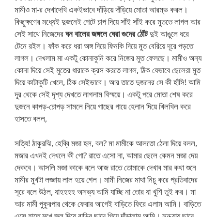
মামীও মা-র দেখাদেখি একইভাবে দাঁড়িয়ে দাঁড়িয়ে মোতা আরম্ভ করল।
কিছুক্ষণের মধ্যেই দুজনেই পেটে চাপ দিয়ে সাঁই সাঁই করে মুততে লাগল আর
সেই সাথে নিজেদের
ঘন বালের জঙ্গলে ঘেরা গুদের ঠোঁট
দুই আঙুলে ধরে
টেনে রইল। ফাঁক করে ধরা অঙ্গ দিয়ে ফিনকি দিয়ে মুত বেরিয়ে দূরে পড়তে
লাগল। দেখলাম মা একটু কোনাকুনি করে নিজের মুত ফেলছে। মামীও অন্য
কোনা দিয়ে সেই মুতের ধারাকে ক্রস করতে লাগল, ঠিক যেভাবে ছেলেরা মুত
দিয়ে কাটাকুটি খেলে, ঠিক সেইভাবে। আর তাতে দুজনের সে কী হাঁসি! আমি
দূর থেকে সেই দৃশ্য দেখতে লাগলাম বিস্ময়ে। একটু পরে মোতা শেষ করে
দুজনে কাপড়-চোপড় সামলে নিয়ে গাছের গায়ে হেলান দিয়ে খিলখিল করে
হাসতে বলল,
সত্যি! ঠাকুরঝি, হেব্বি মজা হল, বল? মা মামীকে আলতো ঠেলা দিয়ে বলল,
মজার এখনই দেখলে কী গো? রাতে এসো না, আমার ছেলে কেমন মজা দেয়
দেকবে। আসলি মজা কাকে বলে আজ রাতে তোমাকে দেখাব মার কথা শুনে
মামীর মুখটা লজ্জায় লাল হয়ে গেল। মামী নিজের মাথা নিচু করে প্রতিবাদের
সূরে বলে উঠল, যাহহহহ অসভ্য আমি যাচ্ছি না তোর যা খুশি তুই কর। মা
আর মামী পুকুরপার থেকে ফেরার আগেই বাড়িতে ফিরে এলাম আমি। বাড়িতে
এসে হাতে মুখে জল দিয়ে বাড়ির ছাদে গিয়ে দাঁড়ালাম আমি। সন্ধ্যায় ছাদে