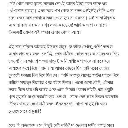
সেই খোলা লম্বা চুলের সম্ভার দেখেই আমার ইচ্ছা করল তাকে ধরে
খোঁপাচোদা করতে। এমন সময় পাশ থেকে মা বলল এইইইই বৌদি, এবার
চলো ওঘরে আর তোমাকে লজ্জা পেতে হবে না একদম। এই না না ঠাকুরঝি,
আজ না কাল যাব আমার খুব লজ্জা করছে যে! আমি আজ পারব না গো!
উফফফ!! তোমার এই লজ্জার ঠেলায় গেলাম আমি।
এই সারা বাড়িতে আমরাই তিনজন মানুষ কে কাকে দেখছে, শুনি? বলে মা
আমার হাত ধরে বলল, চল বিট্টু, তোর মামীকে কোলে করে আমাদের ঘরে নিয়ে
চলতো! মা-র আদেশ পাওয়া মাত্রই আমি মামীকে পাজাকোলা করে ধরে
আমাদের রুমে নিয়ে এলাম। মা আমার পেছনে ছিল তাই ঘরের ভেতরে
ঢুকতেই দরজায় খিল দিয়ে দিল সে। আমি আস্তে আস্তে খাটের সামনে গিয়ে
মামীকে সযত্নে বিছানার ওপর শুইয়ে দিলাম। এসো এসো বৌদি, এইবার
সবাই মিলে শুয়ে পরি বলেই একে একে নিজের পরণের নাইটি, ব্রা, প্যান্টি
খুলে মুহূর্তের মধ্যে ন্যাংটো হয়ে গেল মা। মাকে সেই ভাবে বিবস্ত্র অবস্থায়
দাঁড়িয়ে থাকতে দেখে মামী বলল, ইসসসসস!!! মাগো মা তুই কি খচ্চর
মেয়েছেলেরে ঠাকুরঝি!
তোর কি লজ্জাশরম বলে কিছুই নেই নাকি? মা দেখলাম মামীর কথায় কোন