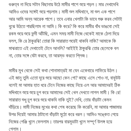
গুরুত্ব না দিয়ে সটান বিছানায় উঠে মামীর পাশে শুয়ে পড়ল। মার দেখাদেখি
আমিও ওদের সঙ্গেই শুয়ে পড়লাম। মামী শুল মদ্দিখানে, মা শুল এক পাশে
আর আমি অন্য আরেক পাশে। তবে এবার খেলাটা কি ভাবে শুরু করব সেটাই
বুঝে উঠতে পারছিলাম না আমি। কি করে? কি করে মামীর বাঁধ ভাঙবো সেই
রকম শুয়ে শুয়ে ফন্দী আঁটছি, এমন সময় মামী নিজে থেকেই মাকে ঠেলা দিয়ে
বলল, কি রে ঠাকুরঝি! তোরা কি সারারাত শুয়েই থাকবি নাকি? আমাকে কি
মাঝরাতে এই দেখাতেই টেনে আনলি? আইইই ঠাকুরঝি তোর ছেলেকে বল
না, তোর সঙ্গে যেটা করবে, তা আরম্ভ করতে প্লিজ।
মামীর মুখ থেকে সেই কথা শোনামাত্রই মা যেন একেবারে লাফিয়ে উঠল।
এই জানু তুমি এতো দূরে শুয়ে আছো কেন গো? কাছে এসে শোও না, বাবুউউ
বলেই মা আমার হাত ধরে টেনে নিজের কাছে নিয়ে এল আর আমাদেরই ঠিক
মদ্দিখানে শুয়ে শুয়ে চুপ করে আমাদের সেই খেল দেখতে লাগল মামী। কি রে!
সারারাত শুধু চুপ করে শুয়ে থাকবি নাকি তুই? দেখি, তোর বাঁড়াটা কেমন
দাঁড়িয়ে। মামী নিজের মুখের কথা শেষ করেছে কি করেনি, মা আমার পাজামার
উপর দিয়েই আমার ঠাটানো বাঁড়াটা মুঠো করে ধরল। আমিও সঙ্কেত পেয়ে
নিজের গেঞ্জি খুলে ফেললাম। তারপর বারমুডাটা খুলে সম্পূর্ণ উলঙ্গ হয়ে
গেলাম।