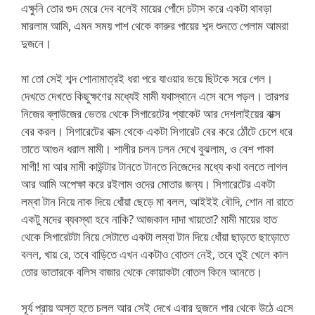
এক্ষুনি তোর গুদ মেরে দেব বলেই মায়ের পোঁদে চটাস করে একটা থাবড়া
মারলাম আমি, এমন সময় পাশ থেকে কারুর পায়ের শব্দ শুনতে পেলাম আমরা
দুজনে।
মা তো সেই শব্দ শোনামাত্রই ধরা পরে যাওয়ার ভয়ে ছিটকে সরে গেল।
দেখতে দেখতে কিছুক্ষণের মধ্যেই মামী যথাস্থানে এসে বসে পড়ল। তারপর
নিজের ব্লাউজের ভেতর থেকে সিগারেটের প্যাকেট আর দেশলাইয়ের বাক্স
বের করল। সিগারেটের বাক্স থেকে একটা সিগারেট বের করে ঠোঁটে চেপে ধরে
তাতে আগুন ধরাল মামী। শালীর চলন ঢলন দেখে বুঝলাম, ও বেশ পাকা
মাগী! মা আর মামী কাউন্টার টানতে টানতে নিজেদের মধ্যে কথা বলতে লাগল
আর আমি অপেক্ষা করে রইলাম ওদের মোতার জন্য। সিগারেটের একটা
লম্বা টান নিয়ে নাক দিয়ে ধোঁয়া ছেড়ে মা বলল, আইইই বৌদি, শোন না রাতে
একটু মদের ব্যবস্থা হবে নাকি? আজকাল দাদা খায়তো? মামী মায়ের হাত
থেকে সিগারেটটা নিয়ে সেটাতে একটা লম্বা টান দিয়ে ধোঁয়া ছাড়তে ছাড়োতে
বলল, খায় রে, তবে বাড়িতে এখন একটাও বোতল নেই, তবে তুই খেলে কাল
তোর ভাতারকে বলিস বাজার থেকে কোয়াকটা বোতল কিনে আনতে।
সূর্য প্রায় অস্ত হতে চলল আর সেই দেখে এবার দুজনে পার থেকে উঠে এসে