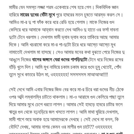
মামীর যেন সমস্ত লজ্জা শরম একেবারে শেষ হয়ে গেল। দিকবিদিক জ্ঞান
হারিয়ে
মায়ের দুধের বোঁটা মুখে
পুরে হাঘরের মতন চুষতে আরম্ভ করল সে।
আমিও মা-র দু পা ফাঁক করে ধরে রেডি হয়ে গেলাম। মাকে নিজের গুদ
কেলিয়ে ধরে আমাকে আহ্বান করতে দেখ আমিও দু হাতে ওর ফর্সা দাবনা
দুটো টেনে ধরলাম। দেখলাম মামী ড্যাব ড্যাব করে তাকিয়ে আছে আমার
দিকে। আমি খচরামো করে মা-র পা-দুটো চিরে ধরে আস্তে আস্তে মুখ
নামাতেই দেখলাম মা হাসছে। সেও আমার মনের কথা বুঝতে পেরে নিজের দু
আঙুলে নিজের
বালের জঙ্গলে ঘেরা গুদের পাপড়িদুটো
টেনে ধরে নিজের রসের
হাঁড়ি খুলে দিল। আমি মুখ নামিয়ে চকাম চকাম করে গুদে চুমু খেতেই, পোঁদ
তুলে সুখে কাতরে উঠল মা, ওহহহহহহ! সসসসসস মাআআআ!!!!
সেই দেখে আমি এবার নিজের জিভ বের করে মা-র চিরে ধরা গুদের নীচ ঠেকে
ওপর অব্দি লম্বালম্বি চাটতে থাকলাম। মা-ও আরামে গুদ কেলিয়ে পাছা তুলে
দিয়ে আমার মুখে চেপে ধরতে লাগল। আমার সেই হাবড়ে হাবরে চাটার ফলে
ঋতুর গুদ থেকে হঢ়হড়িয়ে জল খসতে লাগল। আমি মাথা ঘুরিয়ে দেখলাম,
মামী পাশে শুয়ে অবাক হয়ে আমাদেরকে দেখছে। সেই দেখে মা বলল, কি
বৌদি? দেখছ, আমার নাগর কেমন ওর মাগীর গুদ চাটে?? ওহহহহহহ