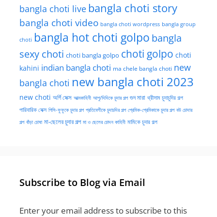
bangla choti story
bangla choti live
bangla choti video
bangla choti wordpress
bangla group
bangla hot choti golpo
bangla
choti
choti golpo
sexy choti
choti
choti bangla golpo
new
indian bangla choti
kahini
ma chele bangla choti
new bangla choti 2023
bangla choti
new choti
গুদ মারা
অর্গি সেক্স
আত্মকাহিনী
আপু/দিদিকে চুদার গল্প
থ্রীসাম চুদাচুদির গল্প
পারিবারিক সেক্স
পিসি-ফুফুকে চুদার গল্প
প্রতিবেশীকে চুদাচদির গল্প
প্রেমিক-প্রেমিকাকে চুদার গল্প
বউ চোদার
মা-ছেলের চুদার গল্প
মামিকে চুদার গল্প
বাঁড়া চোষা
গল্প
মা ও ছেলের চোদন কাহিনী
Subscribe to Blog via Email
Enter your email address to subscribe to this