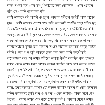
আজ দেখবো বলে ওনার সম্পূর্ণ শরীরটায় নজর বোলালাম। ওনার শরীরের
গঠন দেখে আমি পাগল হয়ে যাই।
আমি আম্মাকে বলি আপনি খুব সুন্দর, আপনার শরীরের প্রতিটি অংশ অনেক
সুন্দর। আমি আপনার প্রেমে পড়ে গেছি বলে আমি শাশুড়ির সাড়া শরীরে চুমু
দিয়ে চাটতে থাকি আর দুই হাত দিয়ে ওনার বড় বড় দুধ দুইটা টিপতে থাকি
জোড়ে জোড়ে। উনি সুখে আহহহহহ আহহহহ উহহহহহ করছে আর বলছে
কতগুলো বছর কেটে গেল তোমার শশুড় মারা গেছেন আর এতগুলো বছর
আমার শরীরটা ক্ষুদার্ত ছিল কামনার আগুনে সারাক্ষন জ্বলেছি কিন্তু কাউকে
বলিনি। কাল যখন তুমি আমাকে চুদলে মনে হলো আমি স্বর্গে আছি।
অনেকগুলো বছর পর আমার শরীরের জ্বালা কিছুটা কমেছিল কাল তাইতো
সকাল থেকে আমার মনটা অনেক হালকা লাগছিল আজ আর অনেক ভালো
লাগছিল। আমি: তাই নাকি, তাহলেতো আজ আপনাকে আবারও সেই রকম
সুখ দিতে হবে? আম্মা: হুমমমম তুমি আমাকে সুখের সাগরে ভাসিয়ে দাও।
মেয়েদের শরীরের জ্বালা হলো বড় জ্বালা এ জ্বালা কেউ সইতে পারে না।
আমি: ঠিকই বলেছেন, আপনি তো জানেন না আমি আমার মা, বোন, ভাবিসহ
বাড়ির সবাইকেই চুদছি আর এখন বাবা ও সেজ ভাইয়াও আমার সাথে যোগ
দিয়েছে। বাসায় আমরা এক সাথে চোদাচুদি করি। আপনার মেয়েও আমার
বাবা আর ভাইয়ের চোদা খায় নিয়মিত। আম্মা: কি বলছো এই সব, তুমি কি