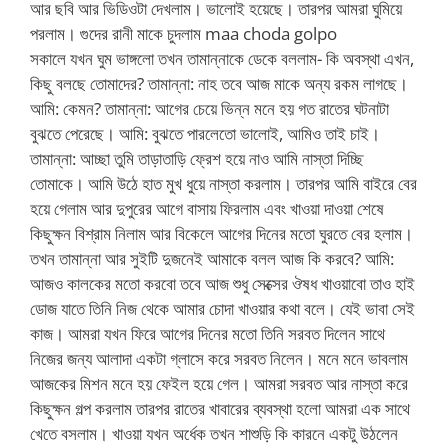
আর ছবি আর ভিডিওটা দেখলাম। ভালোই হয়েছে। তারপর আমরা ঘুমিয়ে
পরলাম। গুদের রানী মাকে চুদলাম maa choda golpo
সকালে যখন ঘুম ভাঙ্গলো তখন তামান্নাকে ডেকে বললাম- কি অবস্থা এখন,
কিছু বলছে তোমাদের? তামান্না: নাহ তবে আজ মাকে অন্য রকম লাগছে।
আমি: কেমন? তামান্না: আগের চেয়ে ভিন্ন মনে হয় গত রাতের ঘটনাটা
বুঝতে পেরেছে। আমি: বুঝতে পারলেতো ভালোই, আমিও তাই চাই।
তামান্না: আচ্ছা তুমি তাড়াতাড়ি ফ্রেশ হয়ে নাও আমি নাস্তা দিচ্ছি
তোমাকে। আমি উঠে হাত মুখ ধুয়ে নাস্তা করলাম। তারপর আমি বাইরে বের
হয়ে গেলাম আর দুপুরের আগে বাসায় ফিরলাম এবং খাওয়া দাওয়া শেষে
কিছুক্ষন বিশ্রাম নিলাম আর বিকেলে আগের দিনের মতো ঘুরতে বের হলাম।
তখন তামান্না আর সুইটি দুজনেই আমাকে বলল আজ কি করবে? আমি:
আজও কালকের মতো করবো তবে আজ শুধু সেক্সের ঔষধ খাওয়াবো তাও হাই
ডোজ যাতে তিনি নিজ থেকে আমার চোদা খাওয়ার কথা বলে। যেই ভাবা সেই
কাজ। আমরা যখন ফিরে আগের দিনের মতো তিনি সরবত দিলেন সাথে
নিজের জন্য আলাদা একটা গ্লাসে করে সরবত নিলেন। মনে মনে ভাবলাম
আজকের মিশন মনে হয় ফেইল হয়ে গেল। আমরা সরবত আর নাস্তা করে
কিছুক্ষন গল্প করলাম তারপর রাতের খাবারের ব্যবস্থা হলো আমরা এক সাথে
খেতে বসলাম। খাওয়া যখন অর্ধেক তখন শাশুড়ি কি কারনে একটু উঠলেন