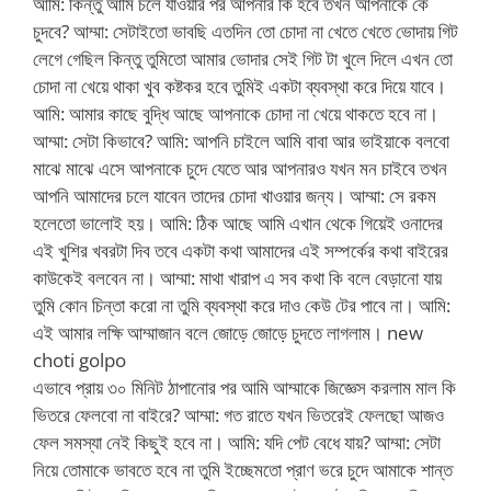
আমি: কিন্তু আমি চলে যাওয়ার পর আপনার কি হবে তখন আপনাকে কে
চুদবে? আম্মা: সেটাইতো ভাবছি এতদিন তো চোদা না খেতে খেতে ভোদায় গিট
লেগে গেছিল কিন্তু তুমিতো আমার ভোদার সেই গিট টা খুলে দিলে এখন তো
চোদা না খেয়ে থাকা খুব কষ্টকর হবে তুমিই একটা ব্যবস্থা করে দিয়ে যাবে।
আমি: আমার কাছে বুদ্ধি আছে আপনাকে চোদা না খেয়ে থাকতে হবে না।
আম্মা: সেটা কিভাবে? আমি: আপনি চাইলে আমি বাবা আর ভাইয়াকে বলবো
মাঝে মাঝে এসে আপনাকে চুদে যেতে আর আপনারও যখন মন চাইবে তখন
আপনি আমাদের চলে যাবেন তাদের চোদা খাওয়ার জন্য। আম্মা: সে রকম
হলেতো ভালোই হয়। আমি: ঠিক আছে আমি এখান থেকে গিয়েই ওনাদের
এই খুশির খবরটা দিব তবে একটা কথা আমাদের এই সম্পর্কের কথা বাইরের
কাউকেই বলবেন না। আম্মা: মাথা খারাপ এ সব কথা কি বলে বেড়ানো যায়
তুমি কোন চিন্তা করো না তুমি ব্যবস্থা করে দাও কেউ টের পাবে না। আমি:
এই আমার লক্ষি আম্মাজান বলে জোড়ে জোড়ে চুদতে লাগলাম। new
choti golpo
এভাবে প্রায় ৩০ মিনিট ঠাপানোর পর আমি আম্মাকে জিজ্ঞেস করলাম মাল কি
ভিতরে ফেলবো না বাইরে? আম্মা: গত রাতে যখন ভিতরেই ফেলছো আজও
ফেল সমস্যা নেই কিছুই হবে না। আমি: যদি পেট বেধে যায়? আম্মা: সেটা
নিয়ে তোমাকে ভাবতে হবে না তুমি ইচ্ছেমতো প্রাণ ভরে চুদে আমাকে শান্ত