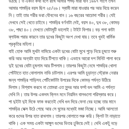
উঠছে। ও একটা কথা বলে রাখি আমার শশুড় মারা যান ১৯৯৭ সালে তখন
আমার শাশুড়ির বয়স ছিল ২৫/২৬। স্বামী মারা যাওয়ার পর আর বিয়ে করেন
নি। তাই তার শরীর ভরা যৌবনের বান। ১৬ বছরের আচোদা শরীর। যেই
দেখবে সেই খেতে চাইবে। শাশুড়ির বর্ণনাটা দেই, বয়স ৪০, দুধ ৩৮, কোমড়
৩৮, পাছা ৪০। দেখতে মোটামুটি ভালোই। টাইট ফিগার। বড় গলা কাটা
ব্লাউজ পরার কারনে তার দুধের কিছুটা অংশ দেখা যায়। তবে খুবই ধার্মিক
প্রকৃতির মহিলা।
যাই হোক আমি মুখটা নামিয়ে একটা দুধের বোটা মুখে পুড়ে নিয়ে চুষতে শুরু
করি আর অন্যটা হাত দিয়ে টিপতে থাকি। এভাবে আরো দশ মিনিট পালা করে
দুই দুধের বোটা চুষলাম আর টিপলাম। তারপর কিছুটা নেমে শাশুড়ির খোলা
পেটটাতে হাত বোলালাম নাভি চাটলাম। এরপর আমি চুড়ান্ত স্ট্রোক নেয়ার
জন্য শাশুড়ির শাড়িসহ পেটিকোটটা উপরের দিকে কোমড় পর্যন্ত উঠিয়ে
দিলাম। বিশ্বাস করবে না তোমরা এত সুন্দর আর ফর্সা গুদ আমি এ পর্যন্ত
দেখি নি। তার উপর একদম ক্লিন মনে নিয়মিন বালগুলো পরিস্কার করে।
পা দুইটা দুই দিকে ফাক করতেই দেখি গুদ দিয়ে ফেনা বের হচ্ছে তার মানে
শাশুড়ির সেক্স উঠে গেছে আর সে ঘুমের মধ্যেই মজা নিচ্ছে। আমি আলতো
করে গুদের উপর হাত রাখলাম। তারপর বোলাতে শুরু করি। ক্লিট টা নাড়াতে
থাকি। এক সময় একটা আঙ্গুল গুদের ভিতর ঢুকিয়ে দেই। দেখি একটু নড়ে