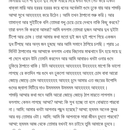
কিনারায় এনে পা দুইটা দুই দিকে সরিয়ে দিয়ে ধনটা গুদে সেট করে একটা
ধাক্কা মারি আর হররর হররর করে ধনের অর্ধেকটা গুদে ঢুকে যায় আর শাশুড়ি
আম্মা সুখে আহহহহহ করে উঠেন। আমি তখন ঠাপানো শুরু করি। আর
তামান্না আর সুইটিকে বলি তোমরা শুধু চেয়ে চেয়ে দেখবে নাকি কিছু করবে?
তারা বলল কি করবো আমরা? আমি বললাম তোমরা দুজন আম্মার দুধ দুইটা
টিপো আর চোষ। তারা আমার কথা মতো দুই জন দুই পাশে গিয়ে একজন
দুধ টিপছে আর অন্য জন চুষছে আর আমি সমানে ঠাপিয়ে চলছি। প্রায় ১৫
মিনিট ঠাপানোর পর আম্মাকে বললাম এবার বিছানার মাঝখানে চিৎ হয়ে শুয়ে দু
পা মেলে ধরেন উনি তেমনি করলেন আর আমি আবারও ধনটা ওনার গুদে
ঢুকিয়ে ঠাপাতে থাকি। উনি আহহহহহ আহহহহহ উহহহহহ মাগো কি ভালো
লাগছে রে কতদিন পর গুদে ধন ঢুকলো আহহহহহ আহহহ চোদ বাবা আরো
জোড়ে জোড়ে চোদ আহহহহহহহ আহহহ চুদে আমার এত বছরের উপোসি
গুদের জ্বালা মিটিয়ে দাও উমমমমম উমমমম আহহহহহ আহহহহ।
শাশুড়ি আম্মার কথা শুনে আমি আরো জোড়ে জোড়ে ঠাপ মারতে লাগলাম।
বললাম: কেমন লাগছে আম্মা? আম্মা: কি সুখ হচ্ছে তা বলে বোঝাতে পারবো
না। আমি: আমার ধনটা আপনার পছন্দ হয়েছে? আম্মা: হুমমম অনেক সুন্দর
আর বড় তোমার ওটা। আমি: আমি কি আপনাকে সারা জীবন চুদতে পারবো?
আম্মা: হুমমম আজ থেকে তোমার যখনই মন চাইবে তুমি আমাকে চুদবে।