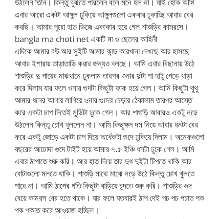
উঠলেন তিনি। কিন্তু বুঝতে পারলেন বলে মনে হল না। যাই হোক আমি
এবার আরো একটা আঙ্গুল ঢুকিয়ে আঙ্গুলগুলো একবার ঢুকাচ্ছি আবার বের
করছি। আমার পুরো হাত ভিজে একাকার হয়ে গেল শাশুড়ির কামরসে।
bangla ma choti net একটি মা ও ছেলের কাহিনী
এদিকে আমার বউ আর সুইটি আমার কান্ড কারখানা দেখছে আর হাসছে
আবার ইশারায় তাড়াতাড়ি করার জন্যও বলছে। আমি এবার বিছানায় উঠে
শাশুড়ির দু পায়ের মাঝখানে ঢুকলাম তারপর ওনার দুটা পা হাটু গেড়ে খাড়া
করে দিলাম যার ফলে ওনার গুদটা কিছুটা ফাক হয়ে গেল। আমি কিছুটা থুথু
আমার ধনের আগায় লাগিয়ে ওনার গুদের চেড়ায় ঠেকালাম তারপর আস্তে
করে একটা চাপ দিতেই মুন্ডিটা ঢুকে গেল। আর শাশুড়ি আবারও একটু নড়ে
উঠলেন কিন্তু চোখ খুললেন না। আমি কিছুক্ষন দম নিয়ে আবার ধনটা বের
করে একটু জোড়ে একটা চাপ দিয়ে অর্ধেকটা গুদে ঢুকিয়ে দিলাম। অনেকগুলো
বছরের আচোদা গুদে টাইট হয়ে আমার ৭.৫ ইঞ্চি ধনটা ঢুকে গেল। আমি
এবার ঠাপাতে শুরু করি। আর হাত দিয়ে তার দুধ দুইটা টিপতে থাকি আর
বোটাগুলো মলতে থাকি। শাশুড়ি মাঝে মাঝে নড়ে উঠে কিন্তু চোখ খুলতে
পারে না। আমি ঠাপের গতি কিছুটা বাড়িয়ে চুদতে শুরু করি। শাশুড়ির গুদ
বেয়ে কামরস বের হতে থাকে। যার ফলে যতবারই ঠাপ দেই পচ পচ পচাত পক
পক পকাত করে আওয়াজ হচ্ছিল।