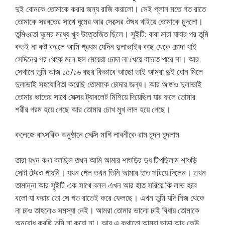
দুই বোনকে তোমাকে করার জন্য রাজি করালো। সেই প্লান মতে গত রাতে
তোমাকে সরবতের সাথে ঘুমের আর সেক্সের ঔষধ খাইয়ে তোমাকে চুদলো।
তুমিওতো ঘুমের মধ্যে খুব উত্তেজিত ছিলে। সুইটি: বাবা মারা যাবার পর তুমি
কতই না কষ্ট করলে আমি প্রথম যেদিন দুলাভাইর কাছ থেকে চোদা খাই
সেদিনের পর থেকে মনে হল মেয়েরা চোদা না খেয়ে বাচতে পারে না। আর
সেখানে তুমি আজ ১৫/১৬ বছর কিভাবে আছো তাই আমরা দুই বোন মিলে
দুলাভাই সহযোগিতা করেছি তোমাকে চোদার জন্য। আর আজও দুলাভাই
তোমার ভাতের সাথে সেক্সর ট্যাবলেট মিশিয়ে দিয়েছিল যার ফলে তোমার
শরীর গরম হয়ে গেছে আর তোমার চোখ মুখ লাল হয়ে গেছে।
কলেজে বাৎসরিক অনুষ্ঠানে সেক্সি মাগি লাবনীকে রাম চুদন চুদলাম
তারা যখন কথা বলছিল তখন আমি আমার শাশুড়ির দুধ টিপছিলাম শাশুড়ি
সেটা টেরও পায়নি। যখন পেল তখন তিনি আমার হাত সরিয়ে দিলেন। তখন
তামান্না আর সুইটি এক সাথে বলল এখন আর হাত সরিয়ে কি লাভ হবে
বলো যা করার তো সে গত রাতেই করে ফেলছে। এখন তুমি যদি নিজ থেকে
না চাও তাহলেও সমস্যা নেই। আমরা তোমার ভালো চাই বিধায় তোমাকে
অনুরোধ করছি তুমি না করো না। আর এ কথাতো আমরা ছাড়া আর কেউ