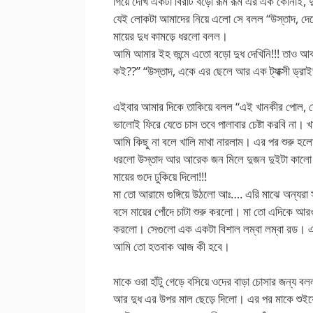
গিয়ে দেখি একটা বিরাট বড়ো রূম রূম এর এক কোনাই, 
যেই লোকটা আমাদের নিয়ে এলো সে বলল “উস্তাদ, দে
মায়ের দুধ কামড়ে ধরলো বলল।
আমি আমার ইহ জন্মে এতো বড়ো দুধ দেখিনি!!! তাও আবা
কই??” “উস্তাদ, একে এর ছেলে আর এক ট্যাক্সী ড্রা
এইবার আমার দিকে তাকিয়ে বলল “এই খানকীর পোল, ত
ভালোই ফিরে যেতে চাস তবে পালাবার চেষ্টা করবি না
আমি কিছু না বলে খালি মাথা নারলাম। এর পর শুরু হলো
ধরলো উস্তাদ আর আরেক জন মিলে দুজন দুইটা কালো ব
মায়ের গুদে ঢুকিয়ে দিলো!!!
মা তো আরামে গুঙ্গিয়ে উঠলো আঃ…. এরি মাঝে অন্যরা 
বসে মায়ের পোঁদে চাটা শুরু করলো। মা তো এদিকে আরও দ
করলো। সেগুলো এক একটা বিশাল লম্বা লম্বা রড। এক 
আমি তো হতবাক আজ কী হবে।
মাকে ওরা হাঁটু গেড়ে বসিয়ে ওদের বাড়া চোসার জন্য ব
আর দুধ এর উপর মাল ছেড়ে দিলো। এর পর মাকে শুইয়ে 