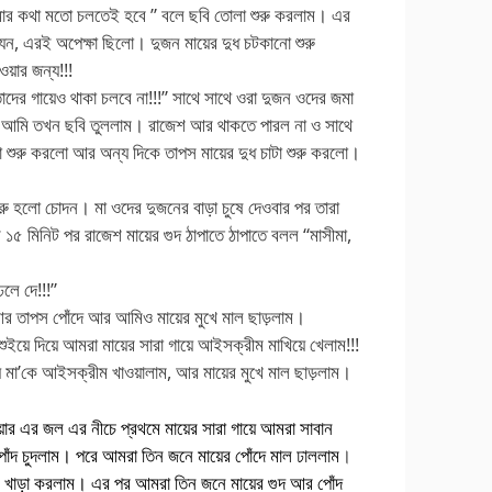
ার কথা মতো চলতেই হবে ” বলে ছবি তোলা শুরু করলাম। এর
যেন, এরই অপেক্ষা ছিলো। দুজন মায়ের দুধ চটকানো শুরু
ওয়ার জন্য!!!
ের গায়েও থাকা চলবে না!!!” সাথে সাথে ওরা দুজন ওদের জমা
র আমি তখন ছবি তুললাম। রাজেশ আর থাকতে পারল না ও সাথে
করা শুরু করলো আর অন্য দিকে তাপস মায়ের দুধ চাটা শুরু করলো।
 হলো চোদন। মা ওদের দুজনের বাড়া চুষে দেওবার পর তারা
 ১৫ মিনিট পর রাজেশ মায়ের গুদ ঠাপাতে ঠাপাতে বলল “মাসীমা,
লে দে!!!”
আর তাপস পোঁদে আর আমিও মায়ের মুখে মাল ছাড়লাম।
শুইয়ে দিয়ে আমরা মায়ের সারা গায়ে আইসক্রীম মাখিয়ে খেলাম!!!
ে মা’কে আইসক্রীম খাওয়ালাম, আর মায়ের মুখে মাল ছাড়লাম।
য়ার এর জল এর নীচে প্রথমে মায়ের সারা গায়ে আমরা সাবান
 পোঁদ চুদলাম। পরে আমরা তিন জনে মায়ের পোঁদে মাল ঢাললাম
।
র খাড়া করলাম। এর পর আমরা তিন জনে মায়ের গুদ আর পোঁদ