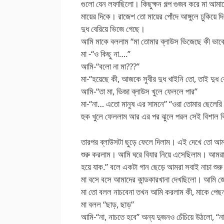
গুলো যেন লফাছিলো। কিছুক্ষন গল্প গুজব করে মা আম
মায়ের দিকে। রাজেশ তো মায়ের পোঁদে আঙ্গুলে ঢুকিয়ে দ
দুধ বেরিয়ে ভিজে গেছে।
আমি মাকে বললাম “মা তোমার ব্লাউস ভিজেছে কী ভাব
মা -“ও কিছু না….”
আমি-“বলো না মা???”
মা-“হয়েছে কী, আজকে সুবীর দুধ খাইনি তো, তাই দুধ
আমি-“তা মা, ভিজা ব্লাউস খুলে ফেললে পার”
মা-“না… এতো মানুষ এর সামনে” “ওরা তোমার ছেলেরি
হুক খুলে ফেললাম আর এর পর ঝুলে পরল সেই বিশাল বিশ
তারপর ব্লাউসটা ছুড়ে ফেলে দিলাম। এই দেখে তো আমার
শুরু করলাম। আমি ঘরে বিযার নিয়ে এসেছিলাম। আমরা 
হয়ে যাক.” বলে একটা গান ছেড়ে আমরা সবাই নাচা শু
মা বসে বসে আমাদের কান্ডকারখানা দেখছিলো। আমি জ
মা তো বলল নাচবেনা তখন আমি করলাম কী, মাকে পেছন 
মা বলল “ছাড়, ছাড়”
আমি-“না, নাচতে হবে” অন্য দুজনও চেঁচিয়ে উঠলো, “না