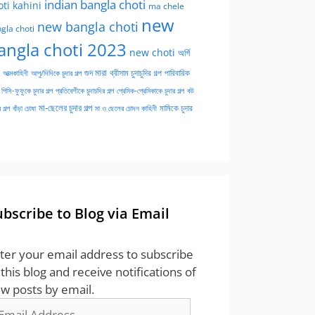
indian bangla choti
oti kahini
ma chele
new
new bangla choti
gla choti
angla choti 2023
new choti
অর্গি
গুদ মারা
পারিবারিক
আত্মকাহিনী
আপু/দিদিকে চুদার গল্প
থ্রীসাম চুদাচুদির গল্প
পিসি-ফুফুকে চুদার গল্প
প্রতিবেশীকে চুদাচদির গল্প
প্রেমিক-প্রেমিকাকে চুদার গল্প
বউ
মা-ছেলের চুদার গল্প
মামিকে চুদার
বাঁড়া চোষা
 গল্প
মা ও ছেলের চোদন কাহিনী
ubscribe to Blog via Email
ter your email address to subscribe
 this blog and receive notifications of
w posts by email.
ail