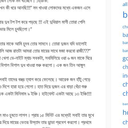
দুজন লোক মদ খাচ্ছেন। :ড্রিংক:
al
খেন কী ধরে আনছি!!!” মদ খাওয়া লোকদের মধ্যে একজন এসে
b
র দুধ টপ টপ করে পড়ছে !!! এই দুধিয়াল মাগী তোরা পেলি
ch
ইভার মিলে চুদছিলো।”
ba
ban
োর মাকে আমি চুদব তোর সামনে। তোরা দুজন যদি ভালোই
। খালি আজ রাতটা আমরা তোর মায়ের সাথে মজা করবো রাজী???”
ban
g
 খেলা ডে-নাইট ম্যাচ সবকটা, সবমিলিয়ে ওরা ৬ জন মাকে ঘিরে
িশাল বিশাল দুধ খাওয়া শুরু করলো। এক জন তিন আঙ্গুল
ch
in
সবাই তাদের বস্ত্র ত্যাগ করে ফেলেছে। আরেক জন হাঁটু গেড়ে
ch
িশে হারা হয়ে গেলো। হাত দিয়ে দুজন এর বাড়া খেঁচা শুরু
c
একটা মিনিমাম ৯ ইঞ্চি। হাইযেস্ট একটা আছে ১৩ ইঞ্চি!!!!
ban
h
লল মাও চুষতে লাগল। প্রায় ১৫ মিনিট এর মধ্যেই সবাই তার মুখে
ch
দিয়ে মায়ের ভেতর উস্তাদ তার ডান্ডা প্রবেশ করলো। প্রথমে