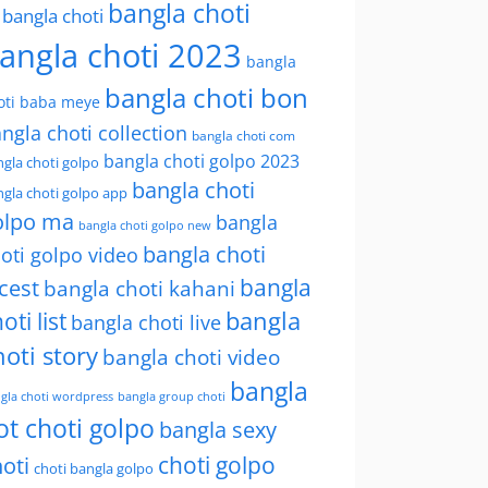
bangla choti
l bangla choti
angla choti 2023
bangla
bangla choti bon
oti baba meye
ngla choti collection
bangla choti com
bangla choti golpo 2023
gla choti golpo
bangla choti
gla choti golpo app
olpo ma
bangla
bangla choti golpo new
bangla choti
oti golpo video
bangla
cest
bangla choti kahani
oti list
bangla
bangla choti live
hoti story
bangla choti video
bangla
gla choti wordpress
bangla group choti
ot choti golpo
bangla sexy
choti golpo
oti
choti bangla golpo