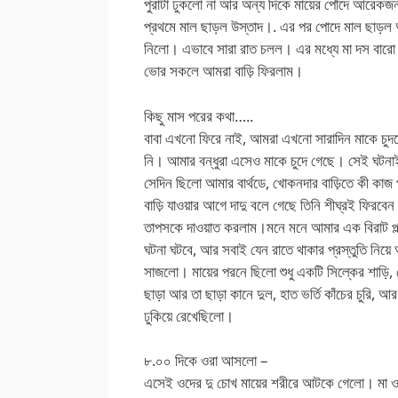
পুরাটা ঢুকলো না আর অন্য দিকে মায়ের পোঁদে আরেকজন
প্রথমে মাল ছাড়ল উস্তাদ।. এর পর পোদে মাল ছাড়
নিলো। এভাবে সারা রাত চলল। এর মধ্যে মা দস বারো 
ভোর সকলে আমরা বাড়ি ফিরলাম।
কিছু মাস পরের কথা…..
বাবা এখনো ফিরে নাই, আমরা এখনো সারাদিন মাকে চু
নি। আমার বন্ধুরা এসেও মাকে চুদে গেছে। সেই ঘট
সেদিন ছিলো আমার বার্থডে, খোকনদার বাড়িতে কী কাজ 
বাড়ি যাওয়ার আগে দাদু বলে গেছে তিনি শীঘ্রই ফিরব
তাপসকে দাওয়াত করলাম।মনে মনে আমার এক বিরাট প্ল
ঘটনা ঘটবে, আর সবাই যেন রাতে থাকার প্রস্তুতি নিয়
সাজলো। মায়ের পরনে ছিলো শুধু একটি সিল্কের শাড়ি, 
ছাড়া আর তা ছাড়া কানে দুল, হাত ভর্তি কাঁচের চুরি, আর
ঢুকিয়ে রেখেছিলো।
৮.০০ দিকে ওরা আসলো –
এসেই ওদের দু চোখ মায়ের শরীরে আটকে গেলো। মা ও ই