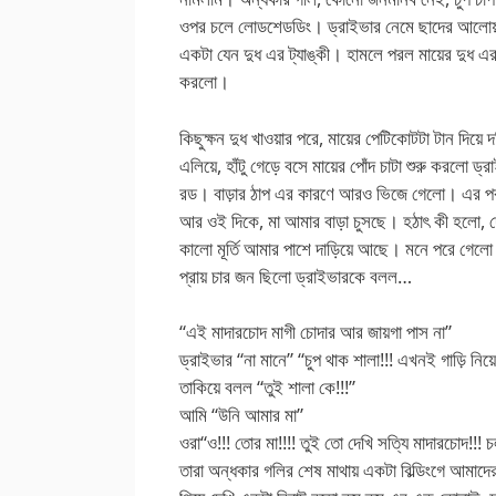
ওপর চলে লোডশেডডিং। ড্রাইভার নেমে ছাদের আলোয় 
একটা যেন দুধ এর ট্যাঙ্কী। হামলে পরল মায়ের দুধ 
করলো।
কিছুক্ষন দুধ খাওয়ার পরে, মায়ের পেটিকোটটা টান দিয়ে 
এলিয়ে, হাঁটু গেড়ে বসে মায়ের পোঁদ চাটা শুরু করলো ড
রড। বাড়ার ঠাপ এর কারণে আরও ভিজে গেলো। এর পর মা’
আর ওই দিকে, মা আমার বাড়া চুসছে। হঠাৎ কী হলো, দে
কালো মূর্তি আমার পাশে দাড়িয়ে আছে। মনে পরে গেলো 
প্রায় চার জন ছিলো ড্রাইভারকে বলল…
“এই মাদারচোদ মাগী চোদার আর জায়গা পাস না”
ড্রাইভার “না মানে” “চুপ থাক শালা!!! এখনই গাড়ি নি
তাকিয়ে বলল “তুই শালা কে!!!”
আমি “উনি আমার মা”
ওরা“ও!!! তোর মা!!!! তুই তো দেখি সত্যি মাদারচোদ!!
তারা অন্ধকার গলির শেষ মাথায় একটা বিল্ডিংগে আমা