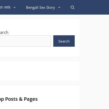
হট স্টোরি
Bengali Sex Story
arch
Search
op Posts & Pages