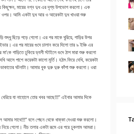
কিছুক্ষন, মায়ের নগ্ন দুধ এর দৃশ্য উপভোগ করলো। এক
এর ওপর। আমি একটা দুধ আর ও আরেকটা দুধ খাওয়া শুরু
দড়ি শুদ্ধু ছিড়ে পড়ে গেলো। এর পর মাকে ঘুরিয়ে, গাড়ির উপর
্রাইভার। এর পর মায়ের গুদে চালান করে দিলো তার ৯ ইঞ্চি এর
কে গাড়িতে ঢুকিয়ে ড্যগী স্টাইলে গুদে ঠাপ মারা শুরু করলো
খি আসে পাশে কয়েকটা কালো মূর্তি। হঠাৎ ফিরে দেখি, কয়েকটা
ডাকাতের ঘটনাটা। আমার বুক দুরু দুরু কাঁপা শুরু করলো। ওরা
য়ে বেরিয়ে যা নাহোলে তোর খবর আছে!!!” এইবার আমার দিকে
T
! চল আমার সাথে!!!” বলে পেছন থেকে ধাক্কা দেওয়া শুরু করলো।
দের নিয়ে গেলো। নীচ তলার একটা রূমে এর পরে ঢুকলাম আমরা।