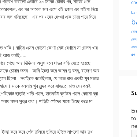
 প্রবেশ করালো এভাবে ২০ মিনিট চোদার পর, মায়ের গুদে
ch
ল আরেকজন, এর পর আরেক জন এসে ওই দুজন এর যাইগা নিয়ে
ban
বার জল খসিয়েছে। এর পর ওদের দেওয়া এক চাদর গায়ে দিয়ে
b
সেক্স
সেক্স
দতে থাকি। বাড়ির এমন কোনো কোণা নেই যেখানে মা চোদন খায়
চোদার
নাই আজ বলছি…..
গল্প
পরে গেছে আর দিদিমার অসুখ বলে দাদুর বাড়ি যেতে হয়েছে।
েন মাকে চোদার জন্য। আমি ইচ্ছা করে আমর দু বন্ধু, রাজেশ আর
্যান ছিলো। সবাইকে বলেছিলাম, যে আজ রাত একটা খুব মজার
ে আসে। মাকে বললাম খুব সুন্দর করে সাজতে, মাও সেরকমই
S
পেটিকোট ছাড়াই শাড়ি পড়ল, হাতকাটা ব্লাউস পড়ল কোনো ব্রা
 গলায় মঙ্গল সুত্র বাধা। শাড়িটা পোঁদের খাজে ইচ্ছে করে মা
En
to
ne
চ্ছা করে করে পোঁদ দুলিয়ে দুলিয়ে হটতে লাগলো আর দুধ
Em