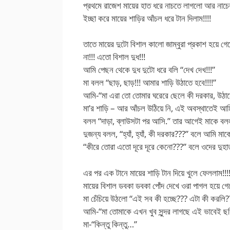
প্রথমে রাজেশ মায়ের হাত ধরে নাচতে লাগলো আর নাচে
ইচ্ছা করে মায়ের শাড়ির আঁচল ধরে টান দিলাম!!!!
তাতে মায়ের দুটো বিশাল কালো জাম্বুরা প্রকাশ হয়
না!!! এতো বিশাল দুধ!!!
আমি পেছন থেকে দুধ দুটো ধরে বলি “দেখ দেখ!!!”
মা বলল “ছাড়, ছাড়!!! আমার শাড়ি উঠাতে হবে!!!!”
আমি-“মা এরা তো তোমার ঘরেরে ছেলে কী দরকার, উঠানো
মা’র শাড়ি – আর আঁচল উঠিয়ে নি, এই অবস্থাতেই আম
বলল “দাড়া, ব্লাউসটা পর আসি.” তার আগেই মাকে বলল
দুজন্য বলল, “হ্যাঁ, হ্যাঁ, কী দরকার???” বলে আমি 
“কীরে তোরা এতো দূরে দূরে কেনো???” বলে ওদের দুহা
এর পর এক টানে মায়ের শাড়ি টান দিয়ে খুলে ফেললাম!!!
মায়ের বিশাল ডবকা ডবকা পোঁদ দেখে ওরা পাগল হয়ে গে
মা চেঁচিয়ে উঠলো “এই সব কী হচ্ছে??? এটা কী করলি
আমি-“মা তোমাকে এখন খুব সুন্দর লাগছে এই ভাবেই ছব
মা-“কিন্তু কিন্তু…”