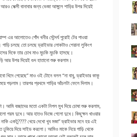
রও সেক্সী বানাবার জন্য ভেজা আঙ্গুলে শাড়ির উপর দিয়েই
াম্প এর আলোতেও পোঁদ খনীর সৌন্দর্য পুরোই টের পাওয়া
ে। গাড়ি চলছে তো চলছে ড্রাইভার লোকটাও শেয়ানা লুকিংগ
াউসের দিকে তার চোখ মাও মুচকি মুচকি হাসছে।
াড়ি আর উপর দিয়েই গুদ হাতানো শুরু করলাম।
খাবো খিদে পেয়েছে” মাও ওই টোনে বলল “না বাবু, ড্রাইভার কাকু
শুয়ে পড়লাম। তারপর প্রথমে শাড়ির আঁচলটা ফেলে দিলাম।
।
। আমি বচ্ছাদের মতো একটা নিপল মুখ দিয়ে চোষা শুরু করলাম,
লো গরম দুধে। আর হাতও ভিজে গেলো দুধে। কিছুক্ষন খাওয়ার
ে নাকি একটু???? খেয়ে দেখো খুব মজা” ড্রাইভার মনে হয় এই
 ঢুকিয়ে দিয়ে সাইড করলো। আমিও মাকে নিয়ে গাড়ি থেকে
াপ শুন সান। আসে পাশে কোনো আলো নেই বললেই চলে তার