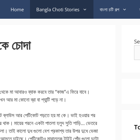
Home
Bangla Choti Stories
বাংলা চটি গল্প
াকে চোদা
Se
 থেকে মা আবারও ব্যাক করবে তার “কাজ”এ ফিরে যাবে।
 আর মা কোনো ব্রা বা প্যান্টি পড়ে না।
ড়া টাইট ব্লাউস আর পেটিকোট পড়তে হয় মা কে। ভাই হওয়ার পর
 দূরে থাক। মায়ের পরনে একটা পাতলা হলুদ সুতি শাড়ি… ভেতরে
T
লা। তাই কালো দুধ গুলো বেশ প্রকাশ্য তার উপর দুধে ভেজা
রে আসতে চাইছে। পেটিকোটও মারাত্তক টাইট পোঁদ গুলো দুটো