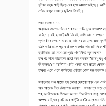
ফুটবল হলুদ শাড়ি ছিড়ে বের হয়ে আসতে চাইছে। আমি আ
পোঁদে আঙ্গুল সামান্য ঢুকিয়ে দিয়েছি।
তখন সন্ধা ৭.০০…
অন্ধকার হলেও পোঁদের মাঝখানে শাড়ি ঢুকে যাওয়াতে ল্য
যাচ্ছিল। যাই হকো ট্যাক্সী নিয়েছি আমি আর মা পেছন
গ্লাস দিয়ে পেছনে তাকাচ্ছে আর মায়ের দুধে ভেজা ব্ল
হঠাৎ আমি মাকে স্মূচ করা শুরু করলাম আর ওই দিকে শ
ড্রাইভার তো দেখে তো প্রায় পাঁচ মিনিট স্মূচ করলাম।
তার পর মাকে বাচ্ছাদের মতো করে বললাম “মা দুধু দুধু 
কী বলবে???” আমি“না খাবই খাবো” বলে মায়ের কোলে 
তারপর একে একে ব্লাউসের বোঁতাম খোলা শুরু করলাম
ড্রাইভার যখন মায়ের দুধ জোড়া দেখলো দানব এক একটা
আর আরেক নিয়ে টেপা শুরু করলাম। আমার মুখ ভরে গে
পর, ড্রাইভারকে জিজ্ঞেস করলাম “ড্রাইভার কাকু, খাব
অপেক্ষায় ছিলো। হট করে গাড়িটা একটা অন্ধকার গলিতে
নামলাম। অন্ধকার গলি, কোনো জনমানব নেই, চুপ চ