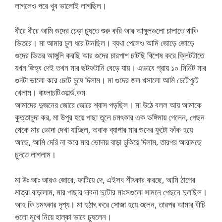
লাগলেও পরে খুব ভালোই লাগছিল।
ধীরে ধীরে আমি গুদের চেড়া চুষতে শুরু করি আর আঙ্গুলগুলো চালাতে থাকি
ভিতরে। মা আমার চুল ধরে টানছিল। ব্যথা পেলেও আমি জোড়ে জোড়ে
গুদের ভিতর আঙ্গুলি করছি আর গুদের চারপাশ চাটছি বিশেষ করে ক্লিটটাতে
যখন জিহ্ব দেই তখন মার ছটফটানি বেড়ে যায়। এভাবে প্রায় ১০ মিনিট মার
গুদটা ভালো করে চেটে চুষে দিলাম। মা গুদের জল খসালো আমি চেটেপুটে
খেলাম। বাংলাচটিওয়ার্ল্ড.কম
আমাদের দুজনের জোরে জোরে শ্বাস পড়ছিল। মা উঠে বলল আয় আমাকে
কুত্তাচুদা কর, মা উপুর হয়ে পাছা তূলে চমৎকার এক ভঙ্গিমায় গেলেন, পেছন
থেকে মার ভোদা দেখা যাচ্ছিল, অবাক ব্যাপার মার গুদের ফুটো ফাঁক হয়ে
আছে, আমি দেরি না করে মার ভোদায় বাড়া ঢুকিয়ে দিলাম, তারপর আরামছে
চুদতে লাগলাম।
মা উঃ আঃ আরও জোরে, ফাটিয়ে দে, এইসব শীৎকার করছে, আমি ঠাপের
মাত্রা বাড়ালাম, মার পাছার দাবনা দুটোর মাংসগুলো সামনে পেছনে দুলছিল।
আহ কি চমৎকার দৃশ্য। মা হঠাৎ করে সোজা হয়ে শুলেন, তারপর আমার বীচি
গুলো মুখে নিয়ে হাল্কা ভাবে চুষলেন।