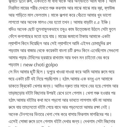
ফ্ল্যাটে দুটো রুম, একটাতে মা বাবা থাকে আর অন্যটাতে আমি থাকি। আমি
নিয়মিত মায়ের শরীর দেখতে শুরু করলাম আর মাঝে মাঝে মার ব্রা, ব্লাউজ
আর শাড়িতে মাল ফেলতাম। মাকে কল্পনা করে খেঁচতে আমার খুব ভালো
লাগতো আর অনেক মালও বের হতো তখন। আমার বাড়াটা ৫.৫ ইঞ্চি।
যদিও অনেক ছোট তুলনামুলকভাবে তবুও কাম উত্তেজনা উঠলে সেটা ফুলে
ফেঁপে কলাগাছের মতো হয়ে যায়। মায়ের জমানো টাকায় আমাকে একটা
ল্যাপটপ কিনে দিয়েছিল আর সেই ল্যাপটপে আমি এইসব চোদাচুদির গল্প
পড়তাম আর বাজার থেকে কয়েকটা বাংলা চটি গল্পও কিনে এনেছিলাম সেগুলো
আমার পড়ার টেবিলের ড্রয়ারে রাখতাম আর যখন মন চাইতো বের করে
পড়তাম। new choti golpo
সে দিন আমার ছুটি ছিল। দুপুরে খাওয়া দাওয়া করে আমি আমার রুমে শুয়ে
শুয়ে একটা চটি বই নিয়ে পড়ছিলাম। হঠাৎ আমার এক বন্ধু এল আমাকে
ডাকতে ক্রিকেট খেলার জন্য। আমিও দ্রুত তার সাথে বের হয়ে গেলাম আর
তাড়াহুড়োয় বইটা বিছানার উপরই রেখে চলে গেলাম। খেলা শুরু হওয়ার পর
হঠাৎ আমার বইটার কথা মনে পড়লো আর ভাবতে লাগলাম যদি মা আমার
রুমে যায় তাহলেতো বইটা পেয়ে যাবে আর পড়লেতো আমার রক্ষা নেই।
অনেক টেনশনের ভিতরে খেলা শেষ করে বাসায় ফিরলাম মাগরিবের পর।
এসেই সোজা রুমে চলে গেলাম বইটা দেখার জন্য। দেখলাম সেটা বিছানার