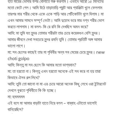
হাত মায়ের ভোদার উপর বোলাতে শুরু করলাম। এভাবে আরো ১৫ মিনিটের
মতো কেটে গেল। আমি উঠে তাড়াতাড়ি প্যান্ট আর গ্যাঞ্জিটা খুলে ফেললাম
তারপর মার শরীর থেকে একে একে শাড়ি আর পেটিকোটটা খুলে দিলাম। মা
এখন আমার সামনে সম্পূর্ণ নেংটা। আমি দুচোখ ভরে মার নগ্ন শরীর ভোগ
করতে লাগলাম। মা বলল- কি রে রনি কি দেখছিস অমন করে?
আমি: মা তুমি যত সুন্দর তোমার শরীরটা তার চেয়ে কয়েকগুন বেশি সুন্দর।
আমার জীবনে দেখা সবচেয়ে সুন্দর রমনি তুমি। তোমার প্রতিটি অঙ্গ আমার
ভালো লাগে।
মা: সব ছেলের কাছেই তার মা পৃথিবীর অন্য সব মেয়ের চেয়ে সুন্দর। new
choti golpo
আমি: কিন্তু মা সব ছেলে কি আমার মতো ভাগ্যবান?
মা: তা হয়তো না। কিন্তু এখন হয়তো অনেকে এই সব করে না হয় তারা
কিভাবে ঐসব গল্প লিখে?
আমি: তুমি তো জানো না মা এর চেয়ে আরো অনেক কিছু লেখে ওরা ইন্টারনেট
দেখলে বুঝতে পৃথিবীতে কি কি হচ্ছে।
মা: হুমমমমম
এই বলে মা আমার বাড়াটা হাতে নিয়ে বলল – বাব্বাহ এটাতো ভালোই
বানিয়েছিস?