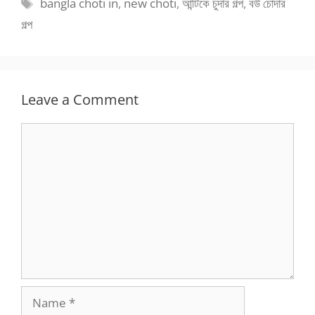
Tags
bangla choti in
,
new choti
,
আন্টিকে চুদার গল্প
,
বউ চোদার
গল্প
Leave a Comment
Comment
Name