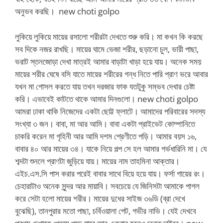
অনুভব করছি। new choti golpo
লুকিয়ে লুকিয়ে মায়ের রসালো শরীরটা দেখতে শুরু করি। মা কখন কি করছে
সব দিকে নজর রাখছি। মায়ের ঘামে ভেজা শরীর, ছড়ানো চুল, ভারী পাছা,
ভরাট স্তনজোড়া দেখা মাত্রই আমার বাড়াটা খাড়া হয়ে যায়। অনেক সময়
মায়ের শরীর ঘেষে বসি যাতে মায়ের শরীরের গন্ধ নিতে পারি প্রাণ ভরে আবার
যখন মা গোসল করতে যায় তখন দরজার ফাক যতটুকু সম্ভব দেখার চেষ্টা
করি। এভাবেই কাটতে থাকে আমার দিনগুলো। new choti golpo
আমরা ঢাকা থাকি নিজেদের একটা ছোট্ট ফ্লাটে। আমাদের পরিবারের সদস্য
সংখ্যা ৩ জন। বাবা, মা আর আমি। বাবা একটা প্রাইভেট কোম্পানিতে
চাকরি করেন মা গৃহিনী আর আমি দশম শ্রেণীতে পড়ি। আমার বয়স ১৬,
বাবার ৪০ আর মায়ের ৩৪। যাকে নিয়ে গল্প সে হল আমার গর্ভধারিনি মা। যে
শব্দটা শুনলে প্রাণটা জুড়িয়ে যায়। মায়ের নাম তাহমিনা আক্তার।
এইচ.এস.সি পাস করার পরেই বাবার সাথে বিয়ে হয়ে যায়। ফর্সা গায়ের রং।
চেহারাটাও অনেক সুন্দর আর মায়াবি। সবচেয়ে যে জিনিসটা আমাকে পাগল
করে সেটা হলো মায়ের শরীর। মায়ের দুধের সাইজ ৩৬ডি (ব্রা দেখে
বুঝেছি), তানপুরার মতো পাছা, চর্বিওয়ালা পেট, গভীর নাভি। যেই দেখবে