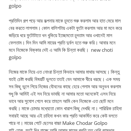
golpo
প্রতিদিন গল্প পড়ে আর কল্পনায় মাকে চুদতে শুরু করলাম আর হাত মেরে মাল
বের করতে লাগলাম। কোল বালিশটায় একটা ফুটো করলাম আর মা মনে করে
জড়িয়ে ধরে ফুটোটাতে ধন ধুকিয়ে ইচ্ছেমতো চুদতাম আর ওখানেই মাল
ফেলতাম। দিন দিন আমি মায়ের প্রতি দুর্বল হতে শুরু করি। আবার মনে
মনে নিজেকে ধিক্কার দেই এ আমি কি চিন্তা করছি। new choti
golpo
নিজের মাকে নিয়ে এত নোংরা চিন্তা কিভাবে আমার মাথায় আসছে। কিন্তু
যতই চেষ্টা করছি বিষয়টি ভুলতে ততই যেন আমাকে ঘীরে ধরছে। এক সময়
সব কিছু ভুলে গিয়ে নিজের যৌবনের কাছে হেরে গেলাম আর অনুভব করলাম
শুধু কি আমিই এই সব নিয়ে ভাবছি না আমার মতো অনেকেই এসব নিয়ে
ভাবে আর সুযোগ পেলে করে তাহলে আমি কেন নিজেকে এত ছোট মনে
করছি। মাকে চোদার মধ্যেতো কোন খারাপ কিছু দেখছি না। শারিরিক চাহিদা
সবারই আছে আর এই চাহিদা কখন কার প্রতি আকর্ষিত করে কেউ বলতে
পারে না। মায়ের পেটে ছেলের বাচ্চা Make Chodar Golpo
যাই হোক, যতই দিন যাচ্ছে আমি আমার মায়ের প্রতি তত বেশি কামভাব