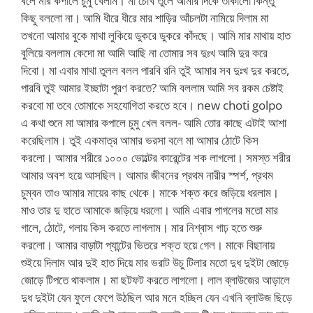
বলে মার কপালে চুমু খেলাম। মা চোখ তুলে আমার দিকে তাকালো কিন্তু
কিছু বললো না। আমি ধীরে ধীরে মার শাড়ির আঁচলটা নামিয়ে দিলাম মা
তখনো আমার বুকে মাথা লুকিয়ে ডুকরে ডুকরে কাঁদছে। আমি মার মাথায় হাত
বুলিয়ে বললাম কেদো মা আমি আছি না তোমার সব দুঃখ আমি দুর করে
দিবো। মা এবার মাথা তুলল বলল পারবি রনি তুই আমার সব দুঃখ দুর করতে,
পারবি তুই আমার ইচ্ছাটা পুরণ করতে? আমি বললাম আমি সব রকম চেষ্টাই
করবো মা তবে তোমাকে সহযোগিতা করতে হবে। new choti golpo
এ কথা শুনে মা আমার কপালে চুমু খেল বলল- আমি তোর কাছে এটাই আশা
করেছিলাম। তুই একমাত্র আমার ভরসা বলে মা আমার ঠোটে কিস
করলো। আমার শরীরে ১০০০ ভোল্টের কারেন্টের শক লাগলো। সমস্ত শরীর
আমার অবশ হয়ে আসছিল। আমার জীবনের প্রথম নারীর স্পর্শ, প্রথম
চুম্বন তাও আমার মায়ের কাছ থেকে। মাকে শক্ত করে জড়িয়ে ধরলাম।
মাও তার দু হাতে আমাকে জড়িয়ে ধরলো। আমি এবার পাগলের মতো মার
গালে, ঠোটে, গলায় কিস করতে লাগলাম। মার নিশ্বাস গাঢ় হতে শুরু
করলো। আমার বাড়াটা প্যান্টের ভিতরে শক্ত হয়ে গেল। মাকে বিছানায়
শুইয়ে দিলাম আর দুই হাত দিয়ে মার ভরাট উচু টিলার মতো দুধ দুইটা জোড়ে
জোড়ে টিপতে থাকলাম। মা ছটফট করতে লাগলো। লাল ব্লাউজের আড়ালে
দুধ দুইটা যেন ফুলে ফেপে উঠছিল আর মনে হচ্ছিল যেন এখনি ব্লাউজ ছিড়ে