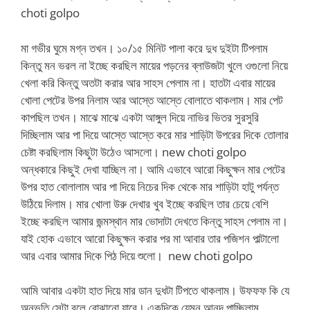
choti golpo
মা গভীর ঘুমে মগ্ন তখন। ১০/১৫ মিনিট পালা করে দুধ দুইটা টিপলাম
কিন্তু মন ভরল না ইচ্ছে করছিল মায়ের পড়নের ব্লাউজটা খুলে ওগুলো নিয়ে
খেলা করি কিন্তু অতটা করার আর সাহস পেলাম না। হাতটা এবার মায়ের
খোলা পেটের উপর নিলাম আর আস্তে আস্তে বোলাতে থাকলাম। মার পেট
কাপছিল তখন। মাঝে মাঝে একটা আঙ্গুল দিয়ে নাভির ভিতর সুরসুরি
দিচ্ছিলাম আর পা দিয়ে আস্তে আস্তে করে মার শাড়িটা উপরের দিকে তোলার
চেষ্টা করছিলাম কিছুটা উঠেও আসলো। new choti golpo
অন্ধকারে কিছুই দেখা যাচ্ছিল না। আমি এভাবে আরো কিছুক্ষন মার পেটের
উপর হাত বোলালাম আর পা দিয়ে নিচের দিক থেকে মার শাড়িটা হাটু পর্যন্ত
উঠিয়ে দিলাম। মার খোলা উরু দেখার খুব ইচ্ছে করছিল তার চেয়ে বেশি
ইচ্ছে করছিল আমার জন্মস্থান মার ভোদাটা দেখতে কিন্তু সাহস পেলাম না।
যাই হোক এভাবে আরো কিছুক্ষন করার পর মা আবার তার পজিশন পাল্টালো
আর এবার আমার দিকে পিঠ দিয়ে শুলো। new choti golpo
আমি আবার একটা হাত দিয়ে মার ডান দুধটা টিপতে থাকলাম। উফফফ কি যে
অনুভুতি সেটা বলে বোঝানো যাবে। একদিকে যেমন আনন্দ পাচ্ছিলাম