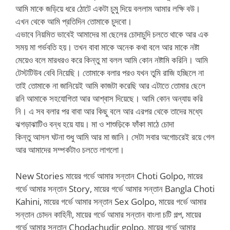
আমি মাকে জড়িয়ে ধরে ঠোটে একটা চুমু দিয়ে বললাম আমার লক্ষি বউ।
এখন থেকে আমি প্রতিদিন তোমাকে চুদবো।
এভাবে নিয়মিত ভাবেই আমাদের মা ছেলের চোদাচুদি চলতে থাকে আর এক
সময় মা গর্ভবতি হয়। তখন বাবা মাকে অনেক কথা বলে আর মাকে নষ্টা
মেয়েও বলে মারধরও করে কিন্তু মা বলল আমি কোন নষ্টামি করিনি। আমি
টেস্টটিউব বেবি নিয়েছি। তোমাকে বলার পরও যখন তুমি রাজি হচ্ছিলে না
তাই তোমাকে না জানিয়েই আমি কাজটা করেছি আর এটাতে তোমার ছেলে
রনি আমাকে সহযোগিতা আর আশ্বাস দিয়েছে। আমি কোন অন্যায় করি
নি। এ সব বলার পর বাবা আর কিছু বলে আর এরপর থেকে তাদের মধ্যে
ঝগড়াঝাটিও বন্ধ হয়ে যায়। মা ও শাশুড়িকে ফাঁকা মাঠে চোদা
কিন্তু আসল ঘটনা শুধু আমি আর মা জানি। সেটা সবার অগোচরেই রয়ে গেল
আর আমাদের সম্পর্কটাও চলতে লাগলো।
New Stories মায়ের গর্ভে আমার সন্তান Choti Golpo, মায়ের
গর্ভে আমার সন্তান Story, মায়ের গর্ভে আমার সন্তান Bangla Choti
Kahini, মায়ের গর্ভে আমার সন্তান Sex Golpo, মায়ের গর্ভে আমার
সন্তান চোদন কাহিনী, মায়ের গর্ভে আমার সন্তান বাংলা চটি গল্প, মায়ের
গর্ভে আমার সন্তান Chodachudir golpo, মায়ের গর্ভে আমার