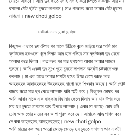
বেরিয়ে আসবে। আমি দুই হাতে দলাই মলাই করে টিপতে থাকলাম আর মার
রসালো ঠোট দুইটা চুষতে লাগলাম। মাও পাগলের মতো আমার ঠোট চুষতে
লাগলো। new choti golpo
kolkata sex gud golpo
কিছুক্ষন এভাবে দুধ টেপার পর মাকে উঠিকে বুকে জড়িয়ে ধরে আমি মার
ব্লাউজের হুকগুলো খুলে দিলাম আর হাত গলিয়ে মার ব্লাউজটা দুধ থেকে
আলাদা করে দিলাম। কত বছর পর মার দুধগুলো আবার আমার সামনে
দুলছে। আমি একটা দুধ মুখে পুড়ে চুষতে লাগলাম অন্যটা চটকাতে শুরু
করলাম। মা এক হাতে আমার মাথাটা দুধের উপর চেপে ধরছে আর
আহহহহহ আহাহহহহহ উহহহহহহ মাগো বলে শিৎকার করছে। আমি ছোট
বাচ্চার মতো মার দুধ খেতে লাগলাম পাল্টা পাল্টি করে। কিছুক্ষন চোষার পর
আমি আবার মাকে এক ধাক্কায় বিছানায় ফেলে দিলাম আর মার উপর শুয়ে
মার দুধ চুষতে লাগলাম আর টিপতে লাগলাম। এবার মা বলছে- চোষ রনি
চোষ আজ তোর মায়ের সব আশা পুরণ করে দে। আমাকে আজ পাগল করে
দে বাবা আহহহহহ আহহহহহহহ। new choti golpo
আমি মায়ের কথা শুনে আরো জোড়ে জোড়ে দুধ চুষতে লাগলাম আর একটা