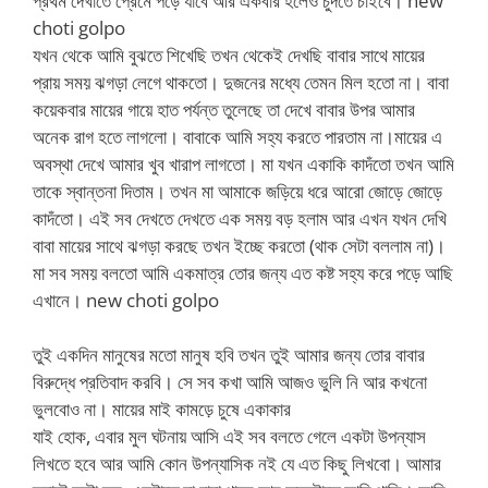
প্রথম দেখাতে প্রেমে পড়ে যাবে আর একবার হলেও চুদতে চাইবে। new
choti golpo
যখন থেকে আমি বুঝতে শিখেছি তখন থেকেই দেখছি বাবার সাথে মায়ের
প্রায় সময় ঝগড়া লেগে থাকতো। দুজনের মধ্যে তেমন মিল হতো না। বাবা
কয়েকবার মায়ের গায়ে হাত পর্যন্ত তুলেছে তা দেখে বাবার উপর আমার
অনেক রাগ হতে লাগলো। বাবাকে আমি সহ্য করতে পারতাম না।মায়ের এ
অবস্থা দেখে আমার খুব খারাপ লাগতো। মা যখন একাকি কাদঁতো তখন আমি
তাকে স্বান্তনা দিতাম। তখন মা আমাকে জড়িয়ে ধরে আরো জোড়ে জোড়ে
কাদঁতো। এই সব দেখতে দেখতে এক সময় বড় হলাম আর এখন যখন দেখি
বাবা মায়ের সাথে ঝগড়া করছে তখন ইচ্ছে করতো (থাক সেটা বললাম না)।
মা সব সময় বলতো আমি একমাত্র তোর জন্য এত কষ্ট সহ্য করে পড়ে আছি
এখানে। new choti golpo
তুই একদিন মানুষের মতো মানুষ হবি তখন তুই আমার জন্য তোর বাবার
বিরুদ্ধে প্রতিবাদ করবি। সে সব কখা আমি আজও ভুলি নি আর কখনো
ভুলবোও না। মায়ের মাই কামড়ে চুষে একাকার
যাই হোক, এবার মুল ঘটনায় আসি এই সব বলতে গেলে একটা উপন্যাস
লিখতে হবে আর আমি কোন উপন্যাসিক নই যে এত কিছু লিখবো। আমার