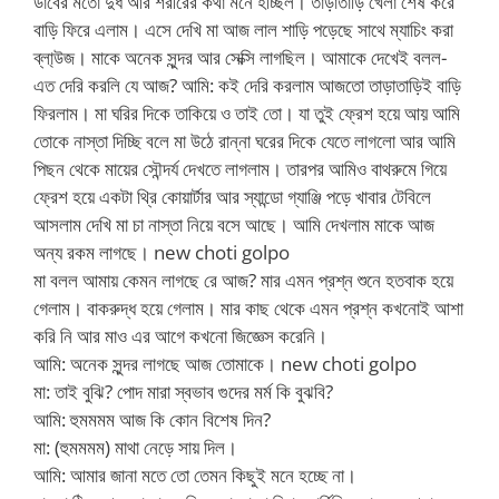
ডাবের মতো দুধ আর শরীরের কথা মনে হচ্ছিল। তাড়াতাড়ি খেলা শেষ করে
বাড়ি ফিরে এলাম। এসে দেখি মা আজ লাল শাড়ি পড়েছে সাথে ম্যাচিং করা
ব্লা্উজ। মাকে অনেক সুন্দর আর সেক্সি লাগছিল। আমাকে দেখেই বলল-
এত দেরি করলি যে আজ? আমি: কই দেরি করলাম আজতো তাড়াতাড়িই বাড়ি
ফিরলাম। মা ঘরির দিকে তাকিয়ে ও তাই তো। যা তুই ফ্রেশ হয়ে আয় আমি
তোকে নাস্তা দিচ্ছি বলে মা উঠে রান্না ঘরের দিকে যেতে লাগলো আর আমি
পিছন থেকে মায়ের সৌন্দর্য দেখতে লাগলাম। তারপর আমিও বাথরুমে গিয়ে
ফ্রেশ হয়ে একটা থ্রি কোয়ার্টার আর স্যান্ডো গ্যাঞ্জি পড়ে খাবার টেবিলে
আসলাম দেখি মা চা নাস্তা নিয়ে বসে আছে। আমি দেখলাম মাকে আজ
অন্য রকম লাগছে। new choti golpo
মা বলল আমায় কেমন লাগছে রে আজ? মার এমন প্রশ্ন শুনে হতবাক হয়ে
গেলাম। বাকরুদ্ধ হয়ে গেলাম। মার কাছ থেকে এমন প্রশ্ন কখনোই আশা
করি নি আর মাও এর আগে কখনো জিজ্ঞেস করেনি।
আমি: অনেক সুন্দর লাগছে আজ তোমাকে। new choti golpo
মা: তাই বুঝি? পোদ মারা স্বভাব গুদের মর্ম কি বুঝবি?
আমি: হুমমমম আজ কি কোন বিশেষ দিন?
মা: (হুমমমম) মাথা নেড়ে সায় দিল।
আমি: আমার জানা মতে তো তেমন কিছুই মনে হচ্ছে না।