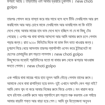
উপরই আছে। তাড়াতাড়ি ওটা আবার ড্রয়ারে ঢুকালাম। new choti
golpo
তারপর গোসল করে নাস্তা করে মার সাথে বসে বসে টিভি দেখছিলাম আর গল্প
করছিলাম আর আড় চোখে মাকে দেখছিলাম আর ভাবছিলাম মা কি বইটা
দেখে গেছে আবার মায়ের হাব ভাব দেখে মনে হচ্ছিল না যে মা কিছু টের
পেয়েছে। এশার পর বাবা বাসায় আসলো আর আমি আমার রুমে চলে গেলাম
পড়ার জন্য। রাত ৯:৩০ মিনিটের দিকে মা ডাক দিল ভাত খাওয়ার জন্য।
চুপচাপ গিয়ে খেয়ে আসলাম তারপর ল্যাপটপটা ওপেন করে ইন্টারনেটে মা
ছেলের চোদাচুদির গল্প পড়তে লাগলাম। new choti golpo
কিছুক্ষনের মধ্যেই প্রতিদিনের মতো মা বাবার রুম থেকে ঝগড়ার আওয়াজ
শুনতে পেলাম। new choti golpo
এক পর্যায়ে বাবা মায়ের গায়ে হাত তুলল আমি দৌড়ে গেলাম তাদের রুমে।
আমাকে দেখে বাবা রাগান্বিত হয়ে বলল- তুই এখানে আসলি কেন পড়া নাই?
আমি কোন শব্দ না করে আবার নিজের রুমে ফিরে এলাম। মন খারাপ করে
বসে রইলাম একাকি রুমে আর ল্যাপটপে গল্প পড়তে শুরু করলাম এক পর্যায়ে
আমার বাড়াটা শক্ত আর খাড়া হয়ে গেল। আমি খুব উত্তেজনা অনুভব