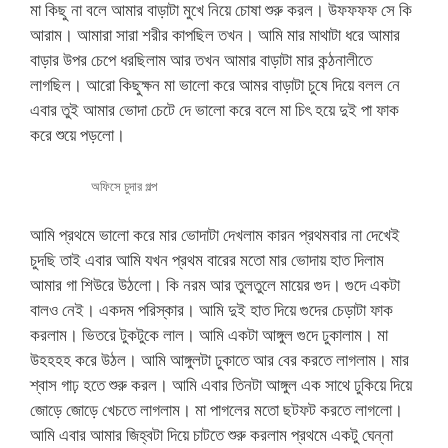
মা কিছু না বলে আমার বাড়াটা মুখে নিয়ে চোষা শুরু করল। উফফফফ সে কি
আরাম। আমারা সারা শরীর কাপছিল তখন। আমি মার মাথাটা ধরে আমার
বাড়ার উপর চেপে ধরছিলাম আর তখন আমার বাড়াটা মার কন্ঠনালীতে
লাগছিল। আরো কিছুক্ষন মা ভালো করে আমর বাড়াটা চুষে দিয়ে বলল নে
এবার তুই আমার ভোদা চেটে দে ভালো করে বলে মা চিৎ হয়ে দুই পা ফাক
করে শুয়ে পড়লো।
অফিসে চুদার গল্প
আমি প্রথমে ভালো করে মার ভোদাটা দেখলাম কারন প্রথমবার না দেখেই
চুদছি তাই এবার আমি যখন প্রথম বারের মতো মার ভোদায় হাত দিলাম
আমার গা শিউরে উঠলো। কি নরম আর তুলতুলে মায়ের গুদ। গুদে একটা
বালও নেই। একদম পরিস্কার। আমি দুই হাত দিয়ে গুদের চেড়াটা ফাক
করলাম। ভিতরে টুকটুকে লাল। আমি একটা আঙ্গুল গুদে ঢুকালাম। মা
উহহহহ করে উঠল। আমি আঙ্গুলটা ঢুকাতে আর বের করতে লাগলাম। মার
শ্বাস গাঢ় হতে শুরু করল। আমি এবার তিনটা আঙ্গুল এক সাথে ঢুকিয়ে দিয়ে
জোড়ে জোড়ে খেচতে লাগলাম। মা পাগলের মতো ছটফট করতে লাগলো।
আমি এবার আমার জিহ্বটা দিয়ে চাটতে শুরু করলাম প্রথমে একটু ঘেন্না