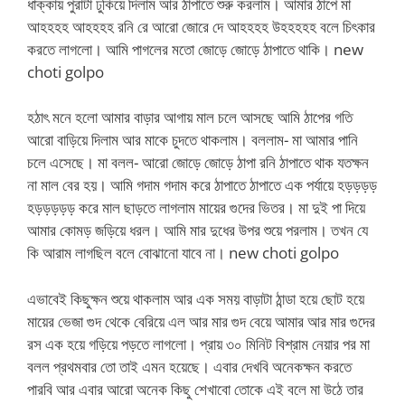
ধাক্কায় পুরাটা ঢুকিয়ে দিলাম আর ঠাপাতে শুরু করলাম। আমার ঠাপে মা
আহহহহ আহহহহ রনি রে আরো জোরে দে আহহহহ উহহহহহ বলে চিৎকার
করতে লাগলো। আমি পাগলের মতো জোড়ে জোড়ে ঠাপাতে থাকি। new
choti golpo
হঠাৎ মনে হলো আমার বাড়ার আগায় মাল চলে আসছে আমি ঠাপের গতি
আরো বাড়িয়ে দিলাম আর মাকে চুদতে থাকলাম। বললাম- মা আমার পানি
চলে এসেছে। মা বলল- আরো জোড়ে জোড়ে ঠাপা রনি ঠাপাতে থাক যতক্ষন
না মাল বের হয়। আমি গদাম গদাম করে ঠাপাতে ঠাপাতে এক পর্যায়ে হড়ড়ড়ড়
হড়ড়ড়ড়ড় করে মাল ছাড়তে লাগলাম মায়ের গুদের ভিতর। মা দুই পা দিয়ে
আমার কোমড় জড়িয়ে ধরল। আমি মার দুধের উপর শুয়ে পরলাম। তখন যে
কি আরাম লাগছিল বলে বোঝানো যাবে না। new choti golpo
এভাবেই কিছুক্ষন শুয়ে থাকলাম আর এক সময় বাড়াটা ঠান্ডা হয়ে ছোট হয়ে
মায়ের ভেজা গুদ থেকে বেরিয়ে এল আর মার গুদ বেয়ে আমার আর মার গুদের
রস এক হয়ে গড়িয়ে পড়তে লাগলো। প্রায় ৩০ মিনিট বিশ্রাম নেয়ার পর মা
বলল প্রথমবার তো তাই এমন হয়েছে। এবার দেখবি অনেকক্ষন করতে
পারবি আর এবার আরো অনেক কিছু শেখাবো তোকে এই বলে মা উঠে তার