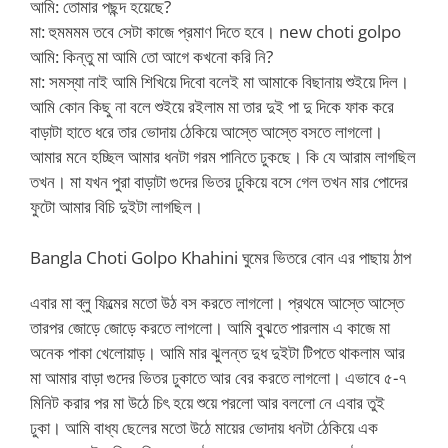
আমি: তোমার পছন্দ হয়েছে?
মা: হুমমমম তবে সেটা কাজে প্রমাণ দিতে হবে। new choti golpo
আমি: কিন্তু মা আমি তো আগে কখনো করি নি?
মা: সমস্যা নাই আমি শিখিয়ে দিবো বলেই মা আমাকে বিছানায় শুইয়ে দিল।
আমি কোন কিছু না বলে শুইয়ে রইলাম মা তার দুই পা দু দিকে ফাক করে
বাড়াটা হাতে ধরে তার ভোদায় ঠেকিয়ে আস্তে আস্তে বসতে লাগলো।
আমার মনে হচ্ছিল আমার ধনটা গরম পানিতে ঢুকছে। কি যে আরাম লাগছিল
তখন। মা যখন পুরা বাড়াটা গুদের ভিতর ঢুকিয়ে বসে গেল তখন মার পোদের
ফুটো আমার বিচি দুইটা লাগছিল।
Bangla Choti Golpo Khahini ঘুমের ভিতরে বোন এর পাছায় ঠাপ
এবার মা ব্লু ফিল্মের মতো উঠ বস করতে লাগলো। প্রথমে আস্তে আস্তে
তারপর জোড়ে জোড়ে করতে লাগলো। আমি বুঝতে পারলাম এ কাজে মা
অনেক পাকা খেলোয়াড়। আমি মার ঝুলন্ত দুধ দুইটা টিপতে থাকলাম আর
মা আমার বাড়া গুদের ভিতর ঢুকাতে আর বের করতে লাগলো। এভাবে ৫-৭
মিনিট করার পর মা উঠে চিৎ হয়ে শুয়ে পরলো আর বললো নে এবার তুই
ঢুকা। আমি বাধ্য ছেলের মতো উঠে মায়ের ভোদায় ধনটা ঠেকিয়ে এক