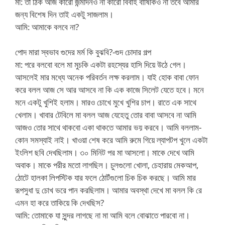
মা: তা ঠিক আজ কারো জন্মদিনও না কারো বিবাহ বার্ষিকিও না তবে আমার
জন্য বিশেষ দিন তাই একটু সাজলাম।
আমি: আমাকে বলবে না?
পোদ মারা স্বভাব গুদের মর্ম কি বুঝবি?-গুদ চোদার গল্প
মা: পরে বলবো বলে মা মুচকি একটা রহস্যের হাসি দিয়ে উঠে গেল।
আসলেই মার মধ্যে অনেক পরিবর্তন লক্ষ করলাম। যাই হোক বাবা ফোন
করে বলল আজ সে আর আসবে না কি এক কাজে সিলেট যেতে হবে। মনে
মনে একটু খুশিই হলাম। মারও চোখে মুখে খুশির চাপ। রাতে এক সাথে
খেলাম। খাবার টেবিলে মা বলল আজ যেহেতু তোর বাবা আসবে না আমি
আজও তোর সাথে থাকবো একা থাকতে আমার ভয় করবে। আমি বললাম-
কোন সমস্যাই নাই। খাওয়া শেষ করে আমি রুমে গিয়ে ল্যাপটপ খুলে একটা
ইংলিশ ছবি দেখছিলাম। ৩০ মিনিট পর মা আসলো। মাকে দেখে আমি
অবাক। মাকে পরীর মতো লাগছিল। চুলগুলো খোলা, চেহারায় মেকআপ,
ঠোটে হালকা লিপস্টিক যার ফলে ঠোটঁগুলো চিক চিক করছে। আমি মার
রূপসুধা দু চোখ ভরে পান করছিলাম। আমার অবস্থা দেখে মা বলল কি রে
এমন হা করে তাকিয়ে কি দেখছিস?
আমি: তোমাকে যা সুন্দর লাগছে না মা আমি বলে বোঝাতে পারবো না।