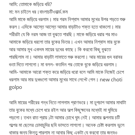
আমি: তোমাকে জড়িয়ে ধরি?
মা: মন চাইলে ধর।বাংলাচটিওয়ার্ল্ড.কম
আমি মাকে জড়িয়ে ধরলাম। মার গরম নিশ্বাস আমার মুখের উপর পড়তে শুরু
করল। এদিকে আস্তে আস্তে আমার বাড়াটাও শক্ত হতে থাকলো। মার
শরীরটা যে কি নরম আজ তা বুঝতে পারছি। মাকে জড়িয়ে ধরার পর মাও
আমাকে জড়িয়ে ধরলো তার বুকের ভিতর। এখন আমার নিশ্বাস মার বুকে
আর আমার মুখ একদম মায়ের দুধের কাছে। কি করবো কিছু বুঝতে
পারছিলাম না। আমার বাড়াটা লাফাতে শুরু করলো। আর মায়ের গুদ বরাবর
গুতা দিতে লাগলো। মা বলল- কতদিন পর তোকে বুকে জড়িয়ে ধরলাম।
আমি- আমাকে আরো শক্ত করে জড়িয়ে ধরো বলে আমি মাকে নিজেই চেপে
ধরলাম আর মার দুধগুলো আমার মুখের সাথে লেপ্টে গেল। new choti
golpo
আমি মায়ের শরীরের গন্ধ নিতে লাগলাম প্রাণভরে। মা চুপচাপ আমার মাথাটা
তার বুকের মধ্যে চেপে ধরে রইল আর অল্প কিছুক্ষনের মধ্যেই মা ঘুমিয়ে
পড়লো। তখন রাত প্রায় ১টা আমার চোখে ঘুম নেই। আমার কল্পনায় চটি
গল্পের মা ছেলের চোদাচুদির ছবি ভাসতে লাগলো। অনেক চেষ্টা করলাম ভুলে
থাকার জন্য কিন্তু পারলাম না আবার কিছু একটা যে করবো তার জন্যও