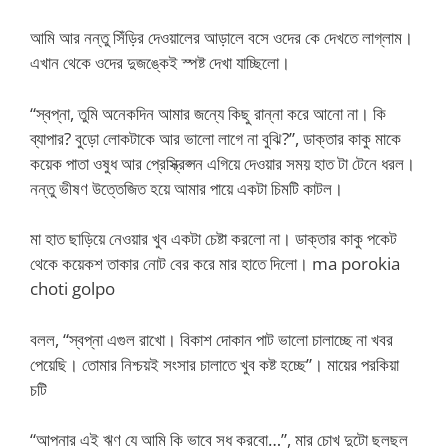
আমি আর নন্তু সিঁড়ির দেওয়ালের আড়ালে বসে ওদের কে দেখতে লাগ্লাম।
এখান থেকে ওদের দুজঙ্কেই স্পষ্ট দেখা যাচ্ছিলো।
“স্বপ্না, তুমি অনেকদিন আমার জন্যে কিছু রান্না করে আনো না। কি
ব্যাপার? বুড়ো লোকটাকে আর ভালো লাগে না বুঝি?”, ডাক্তার কাকু মাকে
কয়েক পাতা ওষুধ আর প্রেস্ক্রিপ্সন এগিয়ে দেওয়ার সময় হাত টা টেনে ধরল।
নন্তু ভীষণ উত্তেজিত হয়ে আমার পায়ে একটা চিমটি কাটল।
মা হাত ছাড়িয়ে নেওয়ার খুব একটা চেষ্টা করলো না। ডাক্তার কাকু পকেট
থেকে কয়েকশ তাকার নোট বের করে মার হাতে দিলো। ma porokia
choti golpo
বলল, “স্বপ্না এগুল রাখো। বিকাশ দোকান পাট ভালো চালাচ্ছে না খবর
পেয়েছি। তোমার নিশ্চয়ই সংসার চালাতে খুব কষ্ট হচ্ছে”। মায়ের পরকিয়া
চটি
“আপনার এই ঋণ যে আমি কি ভাবে সধ করবো…”, মার চোখ দুটো ছলছল