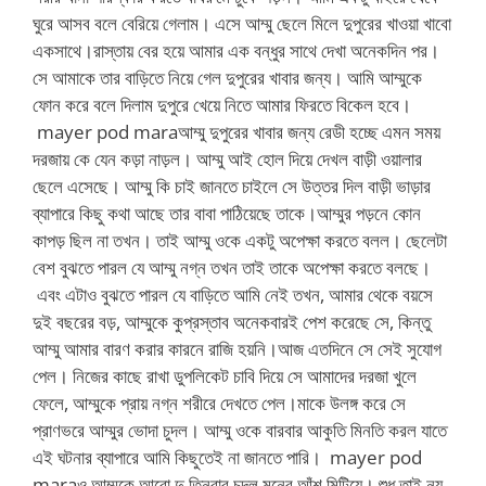
ঘুরে আসব বলে বেরিয়ে গেলাম। এসে আম্মু ছেলে মিলে দুপুরের খাওয়া খাবো
একসাথে।রাস্তায় বের হয়ে আমার এক বন্ধুর সাথে দেখা অনেকদিন পর।
সে আমাকে তার বাড়িতে নিয়ে গেল দুপুরের খাবার জন্য। আমি আম্মুকে
ফোন করে বলে দিলাম দুপুরে খেয়ে নিতে আমার ফিরতে বিকেল হবে।
mayer pod maraআম্মু দুপুরের খাবার জন্য রেডী হচ্ছে এমন সময়
দরজায় কে যেন কড়া নাড়ল। আম্মু আই হোল দিয়ে দেখল বাড়ী ওয়ালার
ছেলে এসেছে। আম্মু কি চাই জানতে চাইলে সে উত্তর দিল বাড়ী ভাড়ার
ব্যাপারে কিছু কথা আছে তার বাবা পাঠিয়েছে তাকে।আম্মুর পড়নে কোন
কাপড় ছিল না তখন। তাই আম্মু ওকে একটু অপেক্ষা করতে বলল। ছেলেটা
বেশ বুঝতে পারল যে আম্মু নগ্ন তখন তাই তাকে অপেক্ষা করতে বলছে।
এবং এটাও বুঝতে পারল যে বাড়িতে আমি নেই তখন, আমার থেকে বয়সে
দুই বছরের বড়, আম্মুকে কুপ্রস্তাব অনেকবারই পেশ করেছে সে, কিন্তু
আম্মু আমার বারণ করার কারনে রাজি হয়নি।আজ এতদিনে সে সেই সুযোগ
পেল। নিজের কাছে রাখা ডুপলিকেট চাবি দিয়ে সে আমাদের দরজা খুলে
ফেলে, আম্মুকে প্রায় নগ্ন শরীরে দেখতে পেল।মাকে উলঙ্গ করে সে
প্রাণভরে আম্মুর ভোদা চুদল। আম্মু ওকে বারবার আকুতি মিনতি করল যাতে
এই ঘটনার ব্যাপারে আমি কিছুতেই না জানতে পারি। mayer pod
maraও আম্মুকে আরো দু তিনবার চুদল মনের আঁশ মিটিয়ে। শুধু তাই নয়