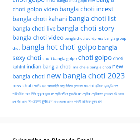
bangla choti golpo new
bangla choti incest
choti golpo video
bangla choti list
bangla choti kahani
bangla choti story
bangla choti live
bangla choti video
bangla choti wordpress
bangla group
bangla hot choti golpo
bangla
choti
choti golpo
sexy choti
choti
choti bangla golpo
new
indian bangla choti
kahini
ma chele bangla choti
new bangla choti 2023
bangla choti
new choti
গুদ মারা
অর্গি সেক্স
আত্মকাহিনী
আপু/দিদিকে চুদার গল্প
থ্রীসাম চুদাচুদির গল্প
পারিবারিক সেক্স
পিসি-ফুফুকে চুদার গল্প
প্রতিবেশীকে চুদাচদির গল্প
প্রেমিক-প্রেমিকাকে চুদার গল্প
বউ চোদার
মা-ছেলের চুদার গল্প
মামিকে চুদার গল্প
বাঁড়া চোষা
গল্প
মা ও ছেলের চোদন কাহিনী