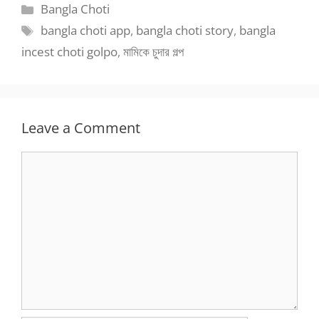
Categories
Bangla Choti
Tags
bangla choti app
,
bangla choti story
,
bangla
incest choti golpo
,
মামিকে চুদার গল্প
Leave a Comment
Comment