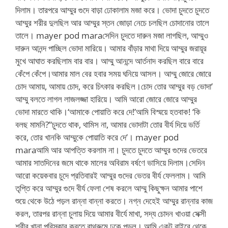
দিলাম। তারপরে আম্মুর গুদে বাড়া ঢোকালাম মজা করে। ভোদা চুদতে চুদতে
আম্মুর শরীর দুলছিল আর আম্মুর স্তন জোড়া নেচে চলছিল চোদানোর তালে
তালে। mayer pod maraসেদিন চুদতে দারুন মজা লাগছিল, আম্মুও
দারুন আনন্দ পাচ্ছিল ভোদা মারিয়ে। আমার বাঁড়ার মাথা দিয়ে আম্মুর জরায়ূর
মুখে আঘাত করছিলাম বার বার। আম্মু আনন্দে আর্তনাদ করছিল বারে বারে
কেঁপে কেঁপে।আমার মাল বের হবার সময় ঘনিয়ে আসল। আম্মু জোরে জোরে
চোদ আমায়, আমায় চোদ, করে চিৎকার করছিল।চোদ তোর আম্মুর বড় ভোদা’
আম্মু বলতে লাগল লাজলজ্জা হারিয়ে। আমি আরো জোরে জোরে আম্মুর
ভোদা মারতে থাকি।‘আমাকে পোয়াতি করে দে!’আমি বিস্ময়ে হতবাক! ‘কি
বলছ মামনি?’‘চুদতে থাক, থামিস না, আমার ভোদাটা তোর বীর্য দিয়ে ভর্তি
করে, তোর খানকি আম্মুকে পোয়াতি করে দে’। mayer pod
maraআমি আর আপত্তি করলাম না। চুদতে চুদতে আম্মুর গুদের ভেতরে
আমার সাতদিনের জমে থাকে মালের অবিরাম বর্ষণে ভাসিয়ে দিলাম।সেদিন
আরো কয়েকবার চুদে প্রতিবারই আম্মুর গুদের ভেতর বীর্য ফেললাম। আমি
তৃপ্তি করে আম্মুর গুদে বীর্য ফেলা শেষ করলে আম্মু কিছুক্ষন আমার পাশে
শুয়ে থেকে উঠে পড়ল রান্না বান্না করতে। নগ্ন দেহেই আম্মুর রান্নার কাজ
করল, তারপর রান্না চুলায় দিয়ে আমার বীর্যে মাখা, সদ্য চোদন খাওয়া সেক্সী
শরীর খানা পরিস্কার করতে বাথরুমে ঢুকে পড়ল। আমি একটু বাইরে থেকে