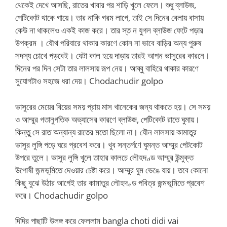
থেকেই দেখে আসছি, রাতের খাবার পর শাড়ি খুলে ফেলে। শুধু ব্লাউজ,
পেটিকোট থাকে গায়ে। তার নাকি গরম লাগে, তাই সে দিনের বেলায় বাসায়
কেউ না থাকলেও একই কাজ করে। তার স্ত ন যুগল ব্লাউজ ফেটে পড়ার
উপক্রম । যৌথ পরিবারে থাকার কারণে কোন না ভাবে বাড়ির অন্য পুরুষ
সদস্য চোখে পড়বেই। যেটা কাল হয়ে দাড়ায় তারই আপন ভাসুরের কারনে।
দিনের পর দিন সেটা তার লালসায় রূপ নেয়। আব্বু বাহিরে থাকার কারণে
সুযোগটাও সহজে ধরা দেয়। Chodachudir golpo
ভাসুরের মেয়ের বিয়ের সময় প্রায় মাস খানেকের জন্য থাকতে হয়। সে সময়
ও আম্মুর গতানুগতিক অভ্যাসের কারণে ব্লাউজ, পেটিকোট রাতে ঘুমায়।
কিন্তুু সে রাত অন্যান্য রাতের মতো ছিলো না। যৌন লালসায় কামাতুর
ভাসুর লুঙ্গি পড়ে ঘরে প্রবেশ করে। খুব সন্তর্পণে ঘুমন্ত আম্মুর পেটকোট
উপরে তুলে। ভাসুর লুঙ্গি খুলে তাহার কালচে লৌহদণ্ড আম্মুর উন্মুক্ত
উপোষী জন্মভূমিতে দেওয়ার চেষ্টা করে। আম্মুর ঘুম ভেঙে যায়। তবে কোনো
কিছু বুঝে উঠার আগেই তার কামাতুর লৌহদণ্ড পবিত্র জন্মভূমিতে প্রবেশ
করে। Chodachudir golpo
দিদির পাছাটি উলঙ্গ করে ফেললাম bangla choti didi vai