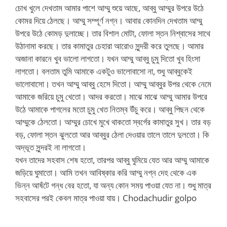
চোখ খুলে দেখতাম আমার পাশে আম্মু শুয়ে আছে, আব্বু আম্মুর উপরে উঠে
কোমর দিয়ে ঠেলছে। আম্মু সম্পূর্ণ নগ্ন। আবার কোনদিন দেখতাম আম্মু
উপরে উঠে কোমড় দুলাচ্ছে। তার বিশাল মোটা, ফোলা স্তন নিশ্বাসের সাথে
উঠানামা করছে। তার কামাতুর চেহারা আরোও সুন্দরী করে তুলছে। আমার
অজানা কারনে খুব ভালো লাগতো। যখন আম্মু আব্বু চুমু দিতো খুব হিংসা
লাগতো। বলতাম তুমি আমাকে একটুও ভালোবাসো না, শুধু আব্বুকেই
ভালোবাসো। তখন আম্মু আব্বু হেসে দিতো। আম্মু আব্বুর উপর থেকে নেমে
আমাকে জরিয়ে চুমু খেতো। আদর করতো। মাঝে মাঝে আম্মু আমার উপরে
উঠে আমাকে পাগলের মতো চুমু খেত নিতম্ব উঁচু করে। আব্বু পিছন থেকে
আম্মুকে ঠেলতো। আম্মুর চোখে মুখে থাকতো স্বর্গের কামাতুর সুখ। তার বড়
বড়, ফোলা স্তন ঝুলতো আর আব্বুর ঠেলা দেওয়ার তালে তালে দুলতো। কি
অদ্ভূত সুন্দরই না লাগতো।
যখন তাদের সহবাস শেষ হতো, তারপর আব্বু ঘুমিয়ে যেত আর আম্মু আমাকে
জড়িয়ে ঘুমাতো। আমি তখন আবিষ্কার করি আম্মু নগ্ন দেহ থেকে এক
ভিন্ন আষঁটে গন্ধ বের হতো, যা অন্য কোন সময় পাওয়া যেত না। শুধু মাত্র
সহবাসের পরই কেবল মাত্র পাওয়া যায়। Chodachudir golpo