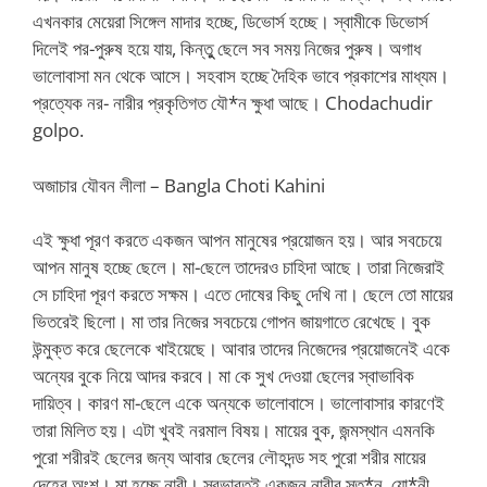
এখনকার মেয়েরা সিঙ্গেল মাদার হচ্ছে, ডিভোর্স হচ্ছে। স্বামীকে ডিভোর্স
দিলেই পর-পুরুষ হয়ে যায়, কিন্তুু ছেলে সব সময় নিজের পুরুষ। অগাধ
ভালোবাসা মন থেকে আসে। সহবাস হচ্ছে দৈহিক ভাবে প্রকাশের মাধ্যম।
প্রত্যেক নর- নারীর প্রকৃতিগত যৌ*ন ক্ষুধা আছে। Chodachudir
golpo.
অজাচার যৌবন লীলা – Bangla Choti Kahini
এই ক্ষুধা পূরণ করতে একজন আপন মানুষের প্রয়োজন হয়। আর সবচেয়ে
আপন মানুষ হচ্ছে ছেলে। মা-ছেলে তাদেরও চাহিদা আছে। তারা নিজেরাই
সে চাহিদা পূরণ করতে সক্ষম। এতে দোষের কিছু দেখি না। ছেলে তো মায়ের
ভিতরেই ছিলো। মা তার নিজের সবচেয়ে গোপন জায়গাতে রেখেছে। বুক
উন্মুক্ত করে ছেলেকে খাইয়েছে। আবার তাদের নিজেদের প্রয়োজনেই একে
অন্যের বুকে নিয়ে আদর করবে। মা কে সুখ দেওয়া ছেলের স্বাভাবিক
দায়িত্ব। কারণ মা-ছেলে একে অন্যকে ভালোবাসে। ভালোবাসার কারণেই
তারা মিলিত হয়। এটা খুবই নরমাল বিষয়। মায়ের বুক, জন্মস্থান এমনকি
পুরো শরীরই ছেলের জন্য আবার ছেলের লৌহদন্ড সহ পুরো শরীর মায়ের
দেহের অংশ। মা হচ্ছে নারী। স্বভাবতই একজন নারীর স্ত*ন, যো*নী