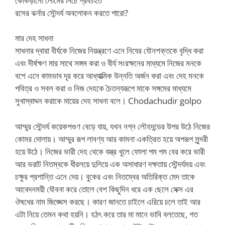
কোঁকড়ানো লোমের নিচে প্রবাহিত
রসের ঝর্নার সৌন্দর্য অবলোকন করতে পারো?
মার দেহ সাধনা
সাধনার দ্বারা বীর্যকে নিজের নিয়ন্ত্রণে এনে নিযের যৌনশক্তকে বৃদ্ধি করা
এবং দীর্ষক্ষণ মার সাথে সঙ্গম করা ও বীর্য সংরক্ষনের মাধ্যমে নিজের মনকে
বশে এনে কামভাব দূর করে আধ্যাত্মিক উন্নতি অর্জন করা এবং দেহ মনকে
পবিত্র ও সবল করা ও নিজ দেহকে চৈতন্যরূপে মাকে সঙ্গমের মাধ্যমে
সুখাস্বাদ্দন করাকে মায়ের দেহ সাধনা বলে। Chodachudir golpo
আম্মুর সৌন্দর্য কয়েকশগুণ বেড়ে যায়, যখন নগ্ন লৌহদন্ডের উপর উঠে নিজের
কোমর দোলায়। আম্মুর রূপ লাবণ্য আর কামনা একত্রিত হয়ে অপরূপ সুন্দরী
হয়ে উঠে। নিজের ভারী দেহ থেকে বস্ত্র খুলে ফোলা পম পম বের করে ভারী
আর ভরাট নিতম্বকে ধীরলয়ে দুলিয়ে এক অসাধারণ দক্ষতায় সৌন্দর্যময় এবং
চক্ষুর প্রশান্তি এনে দেয়। বুকের এবং নিতম্বের অতিরিক্ত মেদ তাকে
আবেদনময়ী যৌবনা করে তোলে বেশ কিছুদিন ধরে এক ছেলে সেক্স এর
ঔষধের নাম জিঙ্ঘেস করছে। কারণ জানতে চাইলে এরিয়ে চলে তাই আর
এটা নিয়ে তেমন কথা হয়নি। হঠৎ করে তার মা মানে ভাবি বলতেছে, গত