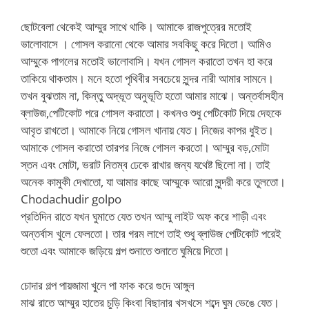
ছোটবেলা থেকেই আম্মুর সাথে থাকি। আমাকে রাজপুত্রের মতোই
ভালোবাসে । গোসল করানো থেকে আমার সবকিছু করে দিতো। আমিও
আম্মুকে পাগলের মতোই ভালোবাসি। যখন গোসল করাতো তখন হা করে
তাকিয়ে থাকতাম। মনে হতো পৃথিবীর সবচেয়ে সুন্দর নারী আমার সামনে।
তখন বুঝতাম না, কিন্তুু অদ্ভূত অনুভূতি হতো আমার মাঝে। অন্তর্বাসহীন
ব্লাউজ,পেটিকোট পরে গোসল করাতো। কখনও শুধু পেটিকোট দিয়ে দেহকে
আবৃত রাখতো। আমাকে নিয়ে গোসল খানায় যেত। নিজের কাপর ধুইত।
আমাকে গোসল করাতো তারপর নিজে গোসল করতো। আম্মুর বড়,মোটা
স্তন এবং মোটা, ভরাট নিতম্ব ঢেকে রাখার জন্য যথেষ্ট ছিলো না। তাই
অনেক কামুকী দেখাতো, যা আমার কাছে আম্মুকে আরো সুন্দরী করে তুলতো।
Chodachudir golpo
প্রতিদিন রাতে যখন ঘুমাতে যেত তখন আম্মু লাইট অফ করে শাড়ী এবং
অন্তর্বাস খুলে ফেলতো। তার গরম লাগে তাই শুধু ব্লাউজ পেটিকোট পরেই
শুতো এবং আমাকে জড়িয়ে গল্প শুনাতে শুনাতে ঘুমিয়ে দিতো।
চোদার গল্প পায়জামা খুলে পা ফাক করে গুদে আঙ্গুল
মাঝ রাতে আম্মুর হাতের চুড়ি কিংবা বিছানার খসখসে শব্দে ঘুম ভেঙে যেত।