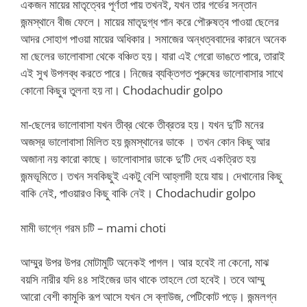
একজন মায়ের মাতৃত্বের পূর্ণতা পায় তখনই, যখন তার গর্ভের সন্তান
জন্মস্থানে বীজ ফেলে। মায়ের মাতৃদুগ্ধ পান করে পৌরুষত্ব পাওয়া ছেলের
আদর সোহাগ পাওয়া মায়ের অধিকার। সমাজের অন্ধত্ববাদের কারনে অনেক
মা ছেলের ভালোবাসা থেকে বঞ্চিত হয়। যারা এই গেরো ভাঙতে পারে, তারাই
এই সুখ উপলব্ধ করতে পারে। নিজের ব্যক্তিগত পুরুষের ভালোবাসার সাথে
কোনো কিছুর তুলনা হয় না। Chodachudir golpo
মা-ছেলের ভালোবাসা যখন তীব্র থেকে তীব্রতর হয়। যখন দু’টি মনের
অজস্র ভালোবাসা মিলিত হয় জন্মস্থানের ডাকে । তখন কোন কিছু আর
অজানা নয় কারো কাছে। ভালোবাসার ডাকে দু’টি দেহ একত্রিত হয়
জন্মভূমিতে। তখন সবকিছুই একটু বেশি আহ্লাদী হয়ে যায়। দেখানোর কিছু
বাকি নেই, পাওয়ারও কিছু বাকি নেই। Chodachudir golpo
মামী ভাগ্নে গরম চটি – mami choti
আম্মুর উপর উপর মোটামুটি অনেকই পাগল। আর হবেই না কেনো, মাঝ
বয়সি নারীর যদি ৪৪ সাইজের ডাব থাকে তাহলে তো হবেই। তবে আম্মু
আরো বেশী কামুকি রূপ আসে যখন সে ব্লাউজ, পেটিকোট পড়ে। জন্মলগ্ন