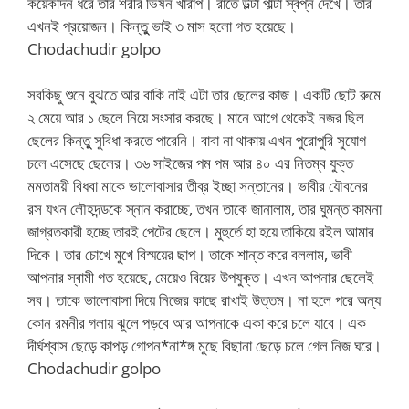
কয়েকদিন ধরে তার শরীর ভিষন খারাপ। রাতে উল্টা পাল্টা স্বপ্ন দেখে। তার
এখনই প্রয়োজন। কিন্তুু ভাই ৩ মাস হলো গত হয়েছে।
Chodachudir golpo
সবকিছু শুনে বুঝতে আর বাকি নাই এটা তার ছেলের কাজ। একটি ছোট রুমে
২ মেয়ে আর ১ ছেলে নিয়ে সংসার করছে। মানে আগে থেকেই নজর ছিল
ছেলের কিন্তুু সুবিধা করতে পারেনি। বাবা না থাকায় এখন পুরোপুরি সুযোগ
চলে এসেছে ছেলের। ৩৬ সাইজের পম পম আর ৪০ এর নিতম্ব যুক্ত
মমতাময়ী বিধবা মাকে ভালোবাসার তীব্র ইচ্ছা সন্তানের। ভাবীর যৌবনের
রস যখন লৌহদন্ডকে স্নান করাচ্ছে, তখন তাকে জানালাম, তার ঘুমন্ত কামনা
জাগ্রতকারী হচ্ছে তারই পেটের ছেলে। মুহুর্তে হা হয়ে তাকিয়ে রইল আমার
দিকে। তার চোখে মুখে বিস্ময়ের ছাপ। তাকে শান্ত করে বললাম, ভাবী
আপনার স্বামী গত হয়েছে, মেয়েও বিয়ের উপযুক্ত। এখন আপনার ছেলেই
সব। তাকে ভালোবাসা দিয়ে নিজের কাছে রাখাই উত্তম। না হলে পরে অন্য
কোন রমনীর গলায় ঝুলে পড়বে আর আপনাকে একা করে চলে যাবে। এক
দীর্ঘশ্বাস ছেড়ে কাপড় গোপন*না*ঙ্গ মুছে বিছানা ছেড়ে চলে গেল নিজ ঘরে।
Chodachudir golpo