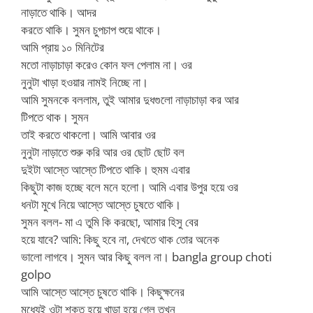
নাড়াতে থাকি। আদর
করতে থাকি। সুমন চুপচাপ শুয়ে থাকে।
আমি প্রায় ১০ মিনিটের
মতো নাড়াচাড়া করেও কোন ফল পেলাম না। ওর
নুনুটা খাড়া হওয়ার নামই নিচ্ছে না।
আমি সুমনকে বললাম, তুই আমার দুধগুলো নাড়াচাড়া কর আর
টিপতে থাক। সুমন
তাই করতে থাকলো। আমি আবার ওর
নুনুটা নাড়াতে শুরু করি আর ওর ছোট ছোট বল
দুইটা আস্তে আস্তে টিপতে থাকি। হুমম এবার
কিছুটা কাজ হচ্ছে বলে মনে হলো। আমি এবার উপুর হয়ে ওর
ধনটা মুখে নিয়ে আস্তে আস্তে চুষতে থাকি।
সুমন বলল- মা এ তুমি কি করছো, আমার হিসু বের
হয়ে যাবে? আমি: কিছু হবে না, দেখতে থাক তোর অনেক
ভালো লাগবে। সুমন আর কিছু বলল না। bangla group choti
golpo
আমি আস্তে আস্তে চুষতে থাকি। কিছুক্ষনের
মধ্যেই ওটা শক্ত হয়ে খাড়া হয়ে গেল তখন