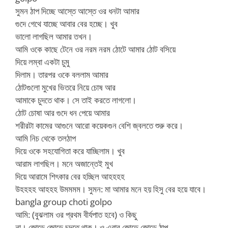
সুমন ঠাপ দিচ্ছে আস্তে আস্তে ওর ধনটা আমার
গুদে গেথে যাচ্ছে আবার বের হচ্ছে। খুব
ভালো লাগছিল আমার তখন।
আমি ওকে কাছে টেনে ওর নরম নরম ঠোটে আমার ঠোট বসিয়ে
দিয়ে লম্বা একটা চুমু
দিলাম। তারপর ওকে বললাম আমার
ঠোটগুলো মুখের ভিতরে নিয়ে চোষ আর
আমাকে চুদতে থাক। সে তাই করতে লাগলো।
ঠোট চোষা আর গুদে ধন পেয়ে আমার
শরীরটা কামের আগুনে আরো কয়েকগুন বেশি জ্বলতে শুরু করে।
আমি নিচ থেকে তলঠাপ
দিয়ে ওকে সহযোগিতা করে যাচ্ছিলাম। খুব
আরাম লাগছিল। মনে অজান্তেই মুখ
দিয়ে আরামে শিৎকার বের হচ্ছিল আহহহহ
উহহহহ আহহহ উমমমম। সুমন: মা আমার মনে হয় হিসু বের হয়ে যাবে।
bangla group choti golpo
আমি: (বুঝলাম ওর প্রথম বীর্যপাত হবে) ও কিছু
না। জোড়ে জোড়ে চুদতে থাক। ও এবার জোড়ে জোড়ে ঠাপ