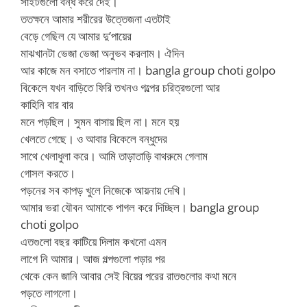
সাইটগুলো বন্ধ করে দেই।
ততক্ষনে আমার শরীরের উত্তেজনা এতটাই
বেড়ে গেছিল যে আমার দু’পায়ের
মাঝখানটা ভেজা ভেজা অনুভব করলাম। ঐদিন
আর কাজে মন বসাতে পারলাম না। bangla group choti golpo
বিকেলে যখন বাড়িতে ফিরি তখনও গল্পের চরিত্রগুলো আর
কাহিনি বার বার
মনে পড়ছিল। সুমন বাসায় ছিল না। মনে হয়
খেলতে গেছে। ও আবার বিকেলে বন্ধুদের
সাথে খেলাধুলা করে। আমি তাড়াতাড়ি বাথরুমে গেলাম
গোসল করতে।
পড়নের সব কাপড় খুলে নিজেকে আয়নায় দেখি।
আমার ভরা যৌবন আমাকে পাগল করে দিচ্ছিল। bangla group
choti golpo
এতগুলো বছর কাটিয়ে দিলাম কখনো এমন
লাগে নি আমার। আজ গল্পগুলো পড়ার পর
থেকে কেন জানি আবার সেই বিয়ের পরের রাতগুলোর কথা মনে
পড়তে লাগলো।