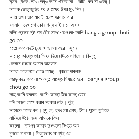
সুমন: (শুকে দেখে) তবুও আমি পারবো না। আমি: কর না একটু।
অনেক জোড়াজুড়ির পর ও গুদের উপর মুখ দিল।
আমি তখন তার মাথাটা চেপে ধরলাম আর
বললাম- দেখ তো কোন গন্ধ নাই। নে এবার
লক্ষি ছেলের দুই বান্ধবীর সাথে গ্রুপ লাগালাগি bangla group choti
golpo
মতো করে চেটে চুষে দে ভালো করে। সুমন
আস্তে আস্তে তার জিহ্ব দিয়ে চাটতে লাগলো। কিন্তু
যেভাবে চাটছে আমার কামভাব
আরো কয়েকগুন বেড়ে যাচ্ছে। বুঝতে পারলাম
জোড় করে হবে না আস্তে আস্তে শিখাতে হবে। bangla group
choti golpo
তাই আমি বললাম- আমি: আচ্ছা ঠিক আছে তোর
যদি ঘেন্না লাগে করার দরকার নাই। তুই
আমাকে আদর কর। চুমু দে, দুধগুলো চোষ, টিপ। সুমন খুশিতে
লাফিয়ে উঠে এসে আমাকে কিস
করলো। তারপর আমার দুধগুলো টিপতে আর
চুষতে লাগলো। কিছুক্ষনের মধ্যেই ওর