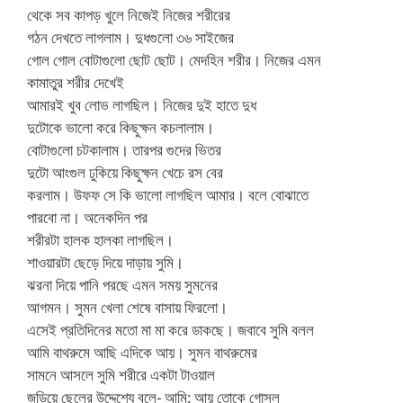
থেকে সব কাপড় খুলে নিজেই নিজের শরীরের
গঠন দেখতে লাগলাম। দুধগুলো ৩৬ সাইজের
গোল গোল বোটাগুলো ছোট ছোট। মেদহিন শরীর। নিজের এমন
কামাতুর শরীর দেখেই
আমারই খুব লোভ লাগছিল। নিজের দুই হাতে দুধ
দুটোকে ভালো করে কিছুক্ষন কচলালাম।
বোটাগুলো চটকালাম। তারপর গুদের ভিতর
দুটো আংগুল ঢুকিয়ে কিছুক্ষন খেচে রস বের
করলাম। উফফ সে কি ভালো লাগছিল আমার। বলে বোঝাতে
পারবো না। অনেকদিন পর
শরীরটা হালক হালকা লাগছিল।
শাওয়ারটা ছেড়ে দিয়ে দাড়ায় সুমি।
ঝরনা দিয়ে পানি পরছে এমন সময় সুমনের
আগমন। সুমন খেলা শেষে বাসায় ফিরলো।
এসেই প্রতিদিনের মতো মা মা করে ডাকছে। জবাবে সুমি বলল
আমি বাথরুমে আছি এদিকে আয়। সুমন বাথরুমের
সামনে আসলে সুমি শরীরে একটা টাওয়াল
জড়িয়ে ছেলের উদ্দেশ্যে বলে- আমি: আয় তোকে গোসল