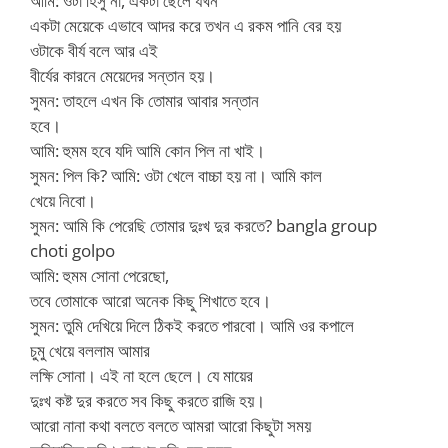
আমি: ওটা হিসু না, একটা ছেলে যখন
একটা মেয়েকে এভাবে আদর করে তখন এ রকম পানি বের হয়
ওটাকে বীর্য বলে আর এই
বীর্যের কারনে মেয়েদের সন্তান হয়।
সুমন: তাহলে এখন কি তোমার আবার সন্তান
হবে।
আমি: হুমম হবে যদি আমি কোন পিল না খাই।
সুমন: পিল কি? আমি: ওটা খেলে বাচ্চা হয় না। আমি কাল
খেয়ে নিবো।
সুমন: আমি কি পেরেছি তোমার দুঃখ দুর করতে? bangla group
choti golpo
আমি: হুমম সোনা পেরেছো,
তবে তোমাকে আরো অনেক কিছু শিখাতে হবে।
সুমন: তুমি দেখিয়ে দিলে ঠিকই করতে পারবো। আমি ওর কপালে
চুমু খেয়ে বললাম আমার
লক্ষি সোনা। এই না হলে ছেলে। যে মায়ের
দুঃখ কষ্ট দুর করতে সব কিছু করতে রাজি হয়।
আরো নানা কথা বলতে বলতে আমরা আরো কিছুটা সময়