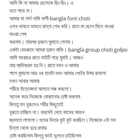
আমি কি না আমার ছেলেকে ছিঃ ছিঃ। এ
হতে পারে না।
আমার মা নার্স নাকি মাগী-bangla font choti
এসব ভাবতে ভাবতে রান্না শেষ করি। রাতে মা ছেলে মিলে খাওয়া
দাওয়া শেষ
করলাম। তারপর দুজনে ঘুমাতে গেলাম।
একটা বেডরুমে আমরা দুজন থাকি। bangla group choti golpo
আমি সচরাচর রাতে নাইটি পড়ে ঘুমাই। আজও
তার ব্যতিক্রম হয় নি। রাতে যখন ও আমার
পাশে ঘুমালো আর ওর হাতটা যখন আমার পেটের উপর রাখলো
তখন আবার আমার
শরীরে উত্তেজনা আসতে শুরু করলো।
অনেক করে নিজেকে বোঝানোর চেষ্টা করলাম
কিন্তু মন বুঝলেও শরীর কিছুতেই
বুঝতে চাচ্ছিল না। ক্রমেই দেহে কামের আগুন
জ্বলতে লাগলো। গুদের ভিতর কুট কুট করছিল। নিজেকে এই সব
চিন্তা থেকে দুরে রাখার
চেষ্টা করছিলাম কিন্তু যতই ভুলতে চাইছিলাম