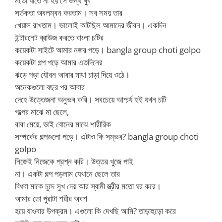
মতো যাতে না হয় সে জন্য খুব
সর্তকতা অবলম্বন করতাম। সব সময় তার
খেয়াল রাখতাম। ভালোই কাটছিল আমাদের জীবন। একদিন
ইন্টারনেট ব্রাউজ করতে বাংলা চটির
কয়েকটা সাইটে আমার নজর পড়ে। bangla group choti golpo
কয়েকটা গল্প পড়ে আমার এতদিনের
ঝড়ে পড়া যৌবন আবার মাথা চাড়া দিয়ে ওঠে।
অনেকগুলো বছর পর আবার
দেহে উত্তেজনা অনুভব করি। সবচেয়ে আশ্চর্য হই যখন চটি
গল্পের মাঝে মা ছেলে,
বাবা মেয়ে, ভাই বোনের মাঝে শারীরিক
সম্পর্কের গল্পগুলো পড়ে। এটাও কি সম্ভব? bangla group choti
golpo
নিজেই নিজেকে প্রশ্ন করি। উত্তর খুজে পাই
না। একটা গল্প পড়লাম যেখানে ছেলে তার
বিধবা মাকে চুদে সুখ দেয় আর স্বামী স্ত্রীর মতো ঘর করে।
আমার তো পুরাটা শরীর অবশ
হয়ে যাওবার উপক্রম। এগুলো কি দেখছি আমি? তাড়াহুড়ো করে