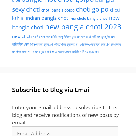
choti
choti golpo
sexy choti
choti
choti bangla golpo
new
indian bangla choti
kahini
ma chele bangla choti
new bangla choti 2023
bangla choti
new choti
গুদ মারা
অর্গি সেক্স
আত্মকাহিনী
আপু/দিদিকে চুদার গল্প
থ্রীসাম চুদাচুদির গল্প
পারিবারিক সেক্স
পিসি-ফুফুকে চুদার গল্প
প্রতিবেশীকে চুদাচদির গল্প
প্রেমিক-প্রেমিকাকে চুদার গল্প
বউ চোদার
মা-ছেলের চুদার গল্প
মামিকে চুদার গল্প
বাঁড়া চোষা
গল্প
মা ও ছেলের চোদন কাহিনী
Subscribe to Blog via Email
Enter your email address to subscribe to this
blog and receive notifications of new posts by
email.
Email