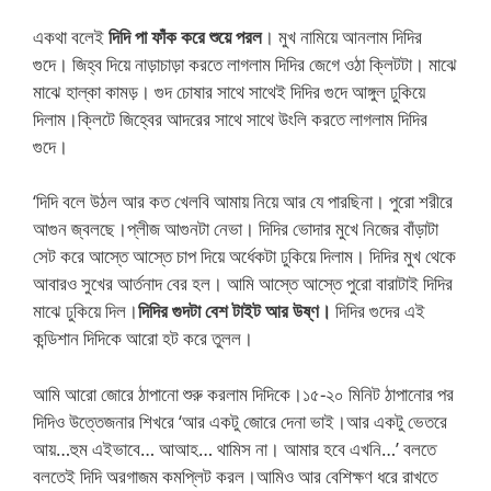
একথা বলেই
দিদি পা ফাঁক করে শুয়ে পরল
। মুখ নামিয়ে আনলাম দিদির
গুদে। জিহ্ব দিয়ে নাড়াচাড়া করতে লাগলাম দিদির জেগে ওঠা ক্লিটটা। মাঝে
মাঝে হাল্কা কামড়। গুদ চোষার সাথে সাথেই দিদির গুদে আঙ্গুল ঢুকিয়ে
দিলাম।ক্লিটে জিহ্বের আদরের সাথে সাথে উংলি করতে লাগলাম দিদির
গুদে।
‘দিদি বলে উঠল আর কত খেলবি আমায় নিয়ে আর যে পারছিনা। পুরো শরীরে
আগুন জ্বলছে।প্লীজ আগুনটা নেভা। দিদির ভোদার মুখে নিজের বাঁড়াটা
সেট করে আস্তে আস্তে চাপ দিয়ে অর্ধেকটা ঢুকিয়ে দিলাম। দিদির মুখ থেকে
আবারও সুখের আর্তনাদ বের হল। আমি আস্তে আস্তে পুরো বারাটাই দিদির
মাঝে ঢুকিয়ে দিল।
দিদির গুদটা বেশ টাইট আর উষ্ণ।
দিদির গুদের এই
কন্ডিশান দিদিকে আরো হট করে তুলল।
আমি আরো জোরে ঠাপানো শুরু করলাম দিদিকে।১৫-২০ মিনিট ঠাপানোর পর
দিদিও উত্তেজনার শিখরে ‘আর একটু জোরে দেনা ভাই।আর একটু ভেতরে
আয়…হুম এইভাবে… আআহ… থামিস না। আমার হবে এখনি…’ বলতে
বলতেই দিদি অরগাজম কমপ্লিট করল।আমিও আর বেশিক্ষণ ধরে রাখতে