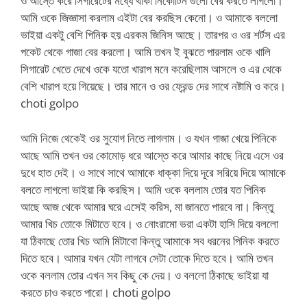
ও আস্তে করে সিগারেটের মধ্যে থাকা নিকোটিন গুলো বের করতে লাগলো।
আমি ওকে জিজ্ঞাসা করলাম এইটা বের করছিস কেনো। ও আমাকে বললো
ভাইয়া একটু বেশি পিনিক হয় এরকম জিনিস আছে। তারপর ও ওর শর্টস এর
পকেট থেকে গাজা বের করলো। আমি তখন ই বুঝতে পারলাম ওকে খালি
সিগারেট খেতে দেখে ওকে যতো খারাপ মনে করেছিলাম আসলে ও এর থেকে
বেশি খারাপ হয়ে গিয়েছে। তার মানে ও ওর ফ্রেন্ড দের সাথে নষ্টামি ও করে।
choti golpo
আমি নিজে থেকেই ওর সুযোগ নিতে লাগলাম। ও যখন গাজা খেয়ে পিনিকে
আছে আমি তখন ওর কোমোড় ধরে আস্তে করে আমার কাছে নিয়ে এসে ওর
দুধে হাত দেই। ও সাথে সাথে আমাকে ধাক্কা দিয়ে দূরে সরিয়ে দিয়ে আমাকে
বলতে লাগলো ভাইয়া কি করছিস। আমি ওকে বললাম তোর যত পিনিক
আছে আজ থেকে আমার ঘরে এসেই করিস, মা জানতে পারবে না। কিন্তু
আমার খিচ তোকে মিটাতে হবে। ও নোংরামো ভরা একটা হাসি দিয়ে বললো
যা ঠিকাছে তোর খিচ আমি মিটাবো কিন্তু আমাকে সব ধরনের পিনিক করতে
দিতে হবে। আমার যখন যেটা লাগবে সেটা তোকে দিতে হবে। আমি তখন
ওকে বললাম তোর এখন সব কিছু কে দেয়। ও বললো ঠিকাছে ভাইয়া যা
করতে চাও করতে পারো। choti golpo