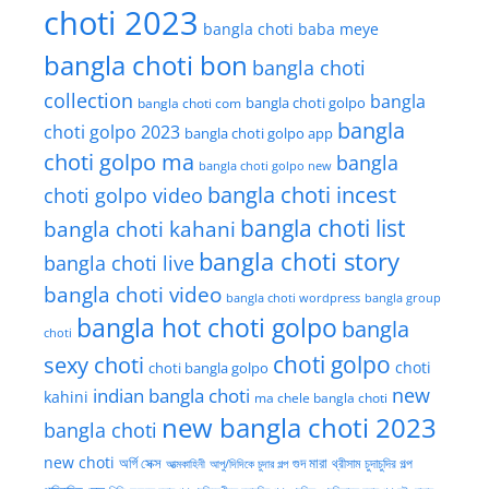
choti 2023
bangla choti baba meye
bangla choti bon
bangla choti
collection
bangla
bangla choti golpo
bangla choti com
bangla
choti golpo 2023
bangla choti golpo app
choti golpo ma
bangla
bangla choti golpo new
bangla choti incest
choti golpo video
bangla choti list
bangla choti kahani
bangla choti story
bangla choti live
bangla choti video
bangla choti wordpress
bangla group
bangla hot choti golpo
bangla
choti
choti golpo
sexy choti
choti
choti bangla golpo
new
indian bangla choti
kahini
ma chele bangla choti
new bangla choti 2023
bangla choti
new choti
গুদ মারা
অর্গি সেক্স
আত্মকাহিনী
আপু/দিদিকে চুদার গল্প
থ্রীসাম চুদাচুদির গল্প