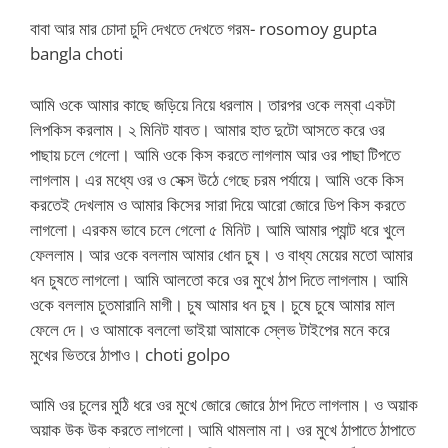
বাবা আর মার চোদা চুদি দেখতে দেখতে গরম- rosomoy gupta
bangla choti
আমি ওকে আমার কাছে জড়িয়ে নিয়ে ধরলাম। তারপর ওকে লম্বা একটা
লিপকিস করলাম। ২ মিনিট যাবত। আমার হাত দুটো আসতে করে ওর
পাছায় চলে গেলো। আমি ওকে কিস করতে লাগলাম আর ওর পাছা টিপতে
লাগলাম। এর মধ্যে ওর ও সেক্স উঠে গেছে চরম পর্যায়ে। আমি ওকে কিস
করতেই দেখলাম ও আমার কিসের সারা দিয়ে আরো জোরে ডিপ কিস করতে
লাগলো। এরকম ভাবে চলে গেলো ৫ মিনিট। আমি আমার প্যান্ট ধরে খুলে
ফেললাম। আর ওকে বললাম আমার ধোন চুষ। ও বাধ্য মেয়ের মতো আমার
ধন চুষতে লাগলো। আমি আলতো করে ওর মুখে ঠাপ দিতে লাগলাম। আমি
ওকে বললাম চুতমারানি মাগী। চুষ আমার ধন চুষ। চুষে চুষে আমার মাল
ফেলে দে। ও আমাকে বললো ভাইয়া আমাকে স্লেভ টাইপের মনে করে
মুখের ভিতরে ঠাপাও। choti golpo
আমি ওর চুলের মুঠি ধরে ওর মুখে জোরে জোরে ঠাপ দিতে লাগলাম। ও অয়াক
অয়াক উক উক করতে লাগলো। আমি থামলাম না। ওর মুখে ঠাপাতে ঠাপাতে