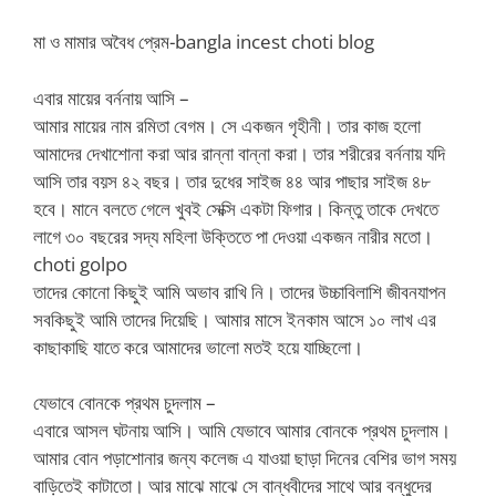
মা ও মামার অবৈধ প্রেম-bangla incest choti blog
এবার মায়ের বর্ননায় আসি –
আমার মায়ের নাম রমিতা বেগম। সে একজন গৃহীনী। তার কাজ হলো
আমাদের দেখাশোনা করা আর রান্না বান্না করা। তার শরীরের বর্ননায় যদি
আসি তার বয়স ৪২ বছর। তার দুধের সাইজ ৪৪ আর পাছার সাইজ ৪৮
হবে। মানে বলতে গেলে খুবই সেক্সি একটা ফিগার। কিন্তু তাকে দেখতে
লাগে ৩০ বছরের সদ্য মহিলা উক্তিতে পা দেওয়া একজন নারীর মতো।
choti golpo
তাদের কোনো কিছুই আমি অভাব রাখি নি। তাদের উচ্চাবিলাশি জীবনযাপন
সবকিছুই আমি তাদের দিয়েছি। আমার মাসে ইনকাম আসে ১০ লাখ এর
কাছাকাছি যাতে করে আমাদের ভালো মতই হয়ে যাচ্ছিলো।
যেভাবে বোনকে প্রথম চুদলাম –
এবারে আসল ঘটনায় আসি। আমি যেভাবে আমার বোনকে প্রথম চুদলাম।
আমার বোন পড়াশোনার জন্য কলেজ এ যাওয়া ছাড়া দিনের বেশির ভাগ সময়
বাড়িতেই কাটাতো। আর মাঝে মাঝে সে বান্ধবীদের সাথে আর বন্ধুদের