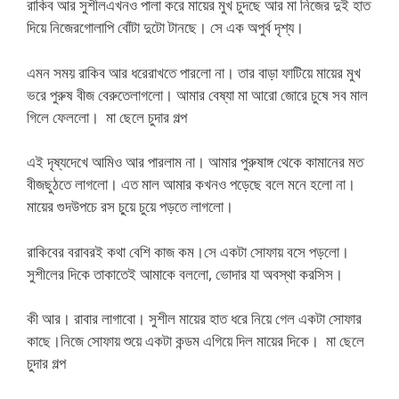
রাকিব আর সুশীলএখনও পালা করে মায়ের মুখ চুদছে আর মা নিজের দুই হাত
দিয়ে নিজেরগোলাপি বোঁটা দুটো টানছে। সে এক অপুর্ব দৃশ্য।
এমন সময় রাকিব আর ধরেরাখতে পারলো না। তার বাড়া ফাটিয়ে মায়ের মুখ
ভরে পুরুষ বীজ বেরুতেলাগলো। আমার বেষ্যা মা আরো জোরে চুষে সব মাল
গিলে ফেললো। মা ছেলে চুদার গল্প
এই দৃষ্যদেখে আমিও আর পারলাম না। আমার পুরুষাঙ্গ থেকে কামানের মত
বীজছুঠতে লাগলো। এত মাল আমার কখনও পড়েছে বলে মনে হলো না।
মায়ের গুদউপচে রস চু্য়ে চুয়ে পড়তে লাগলো।
রাকিবের বরাবরই কথা বেশি কাজ কম।সে একটা সোফায় বসে পড়লো।
সুশীলের দিকে তাকাতেই আমাকে বললো, ভোদার যা অবস্থা করসিস।
কী আর। রাবার লাগাবো। সুশীল মায়ের হাত ধরে নিয়ে গেল একটা সোফার
কাছে।নিজে সোফায় শুয়ে একটা কন্ডম এগিয়ে দিল মায়ের দিকে। মা ছেলে
চুদার গল্প