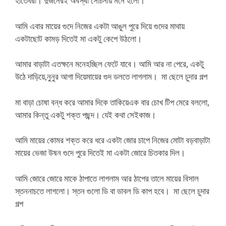
হাতেধরা। দুজনেরই অবস্থা সোচনীয় মনে হলো।
আমি এবার মায়ের গুদে নিজের একটা আঙুল পুরে দিয়ে গুদের মাথায়
একটাছোট কামড় দিতেই মা একটু কেপে উঠলো।
আমার বাড়াটা এতক্ষনে মনেহচ্ছিল ফেটে যাবে। আমি আর না পেরে, একটু
উঠে দাড়িয়ে,নুনুর আগা দিয়েমায়ের গুদ ডলতে লাগলাম। মা ছেলে চুদার গল্প
মা বাড়া চোষা বন্ধ করে আমার দিকে তাকিয়েএক বার চোখ টিপ মেরে বললো,
আমার কিন্তু একটু শক্ত পছন্দ। যেই কথা সেইকাজ।
আমি মায়ের কোমর শক্ত করে ধরে একটা জোর চাপে নিজের মোটা বড়বাড়াটা
মায়ের ভেজা উষন গুদে পুরে দিতেই মা একটা জোরে চিতকার দিল।
আমি জোরে জোরে মাকে ঠাপাতে লাগলাম আর ঠাপের তালে মায়ের বিসাল
স্তননাচতে লাগলো। স্তন গুলো ডি বা ডাবল ডি কাপ হবে। মা ছেলে চুদার
গল্প