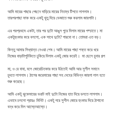
আমি মায়ের পাছার পেছনে দাড়িয়ে মায়ের নিতম্ব টিপতে লাগলাম।
তারপরপাছা ফাক করে একটু থুতু দিয়ে ভেজাতে শুরু করলাম জায়গাটা।
এর পরপ্রথমে একটা, তার পর দুটো আঙুল পুরে দিলাম মায়ের পষ্চাতে। মা
একটুহুংকার করে বললো, এক সাথে দুটো? পারবো না। তোমরা এত বড়।
কিন্তু আমার সিধ্যান্ত নেওয়া শেষ। আমি মায়ের পাছা শক্ত করে ধরে
নিজের বাড়াটাপুটকিতে ঢুকিয়ে দিলাম একটু জোর করেই। মা ছেলে চুদার গল্প
মা, ও রে বাবা, বলে জোরেচিতকার করে উঠতেই আমি আর সুশীল সমানে
চুদতে লাগলাম। ঠাপের জরেমায়ের পাছা সহ দেহের বিভিন্ন জায়গা লাল হতে
শুরু করেছে।
আমি একটু ঝুকেমায়ের ভরাট মাই দুটো নিজের হাত দিয়ে ডলতে লাগলাম।
এভাবে চললো প্রায়৫ মিনিট। একটু পরে সুশীল জোরে হুংকার দিয়ে ঠাপানো
বন্ধ করে দিল আস্তেআস্তে।