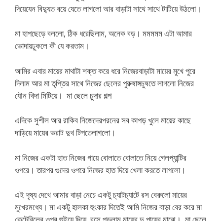
দিয়েযেন বিদ্যুত বয়ে যেতে লাগলো আর বাড়াটা সাথে সাথে টাটিয়ে উঠলো।
মা হাপছেড়ে বললো, ঠিক ধরেছিলাম, অনেক বড়। মমমমম এটা আমার
ভোদায়ঢুকলে কী যে করতাম।
আমির এবার মায়ের মাথাটা শক্ত করে ধরে নিজেরবাড়াটা মায়ের মুখে পুরে
দিলাম আর মা তৃপ্তির সাথে নিজের ছেলের পুরুষাঙ্গচুষতে লাগলো নিজের
যৌন খিদা মিটিয়ে। মা ছেলে চুদার গল্প
এদিকে সুশীল আর রাকিব নিজেদেরপরনের সব কাপড় খুলে মায়ের কাছে
দাড়িয়ে মায়ের ভরাট দুখ টিপতেলাগলো।
মা নিজের একটা হাত নিজের গায়ে বোলাতে বোলাতে নিয়ে গেলপ্যান্টির
ওপরে। তারপর গুদের ওপরে নিজের হাত দিয়ে খেলা করতে লাগলো।
এই দৃষ্য দেখে আমার বাড়া নেচে একটু চ্যাটচ্যাটে রস বেরুলো মায়ের
মুখেরমধ্যে। মা একটু হালকা হুংকার দিতেই আমি নিজের বাড়া বের করে মা
কেটেবিলের ওপর শুইয়ে দিয়ে, বসে পড়লাম মায়ের দু পায়ের মাঝে। মা ছেলে