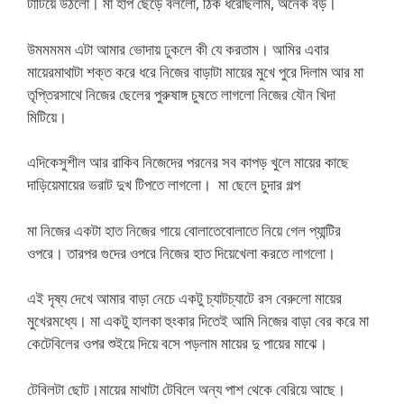
টাটিয়ে উঠলো। মা হাপ ছেড়ে বললো, ঠিক ধরেছিলাম, অনেক বড়।
উমমমমম এটা আমার ভোদায় ঢুকলে কী যে করতাম। আমির এবার
মায়েরমাথাটা শক্ত করে ধরে নিজের বাড়াটা মায়ের মুখে পুরে দিলাম আর মা
তৃপ্তিরসাথে নিজের ছেলের পুরুষাঙ্গ চুষতে লাগলো নিজের যৌন খিদা
মিটিয়ে।
এদিকেসুশীল আর রাকিব নিজেদের পরনের সব কাপড় খুলে মায়ের কাছে
দাড়িয়েমায়ের ভরাট দুখ টিপতে লাগলো। মা ছেলে চুদার গল্প
মা নিজের একটা হাত নিজের গায়ে বোলাতেবোলাতে নিয়ে গেল প্যান্টির
ওপরে। তারপর গুদের ওপরে নিজের হাত দিয়েখেলা করতে লাগলো।
এই দৃষ্য দেখে আমার বাড়া নেচে একটু চ্যাটচ্যাটে রস বেরুলো মায়ের
মুখেরমধ্যে। মা একটু হালকা হুংকার দিতেই আমি নিজের বাড়া বের করে মা
কেটেবিলের ওপর শুইয়ে দিয়ে বসে পড়লাম মায়ের দু পায়ের মাঝে।
টেবিলটা ছোট।মায়ের মাথাটা টেবিলে অন্য পাশ থেকে বেরিয়ে আছে।