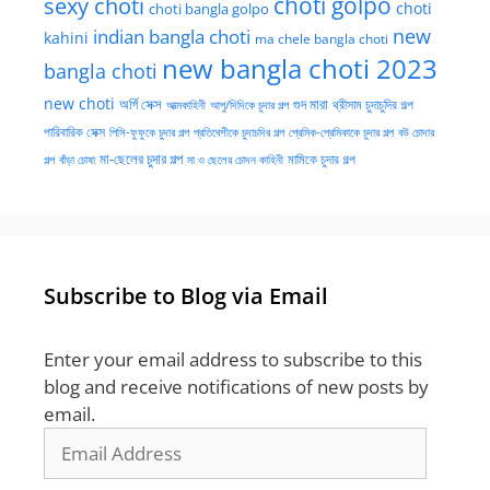
choti golpo
sexy choti
choti
choti bangla golpo
new
indian bangla choti
kahini
ma chele bangla choti
new bangla choti 2023
bangla choti
new choti
গুদ মারা
অর্গি সেক্স
আত্মকাহিনী
আপু/দিদিকে চুদার গল্প
থ্রীসাম চুদাচুদির গল্প
পারিবারিক সেক্স
পিসি-ফুফুকে চুদার গল্প
প্রতিবেশীকে চুদাচদির গল্প
প্রেমিক-প্রেমিকাকে চুদার গল্প
বউ চোদার
মা-ছেলের চুদার গল্প
মামিকে চুদার গল্প
বাঁড়া চোষা
গল্প
মা ও ছেলের চোদন কাহিনী
Subscribe to Blog via Email
Enter your email address to subscribe to this
blog and receive notifications of new posts by
email.
Email
Address