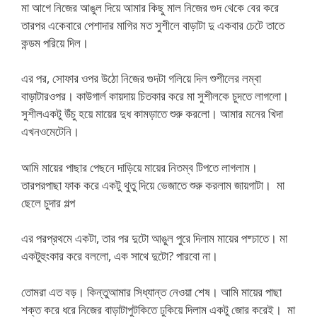
মা আগে নিজের আঙুল দিয়ে আমার কিছু মাল নিজের গুদ থেকে বের করে
তারপর একেবারে পেশাদার মাগির মত সুশীলে বাড়াটা দু একবার চেটে তাতে
কন্ডম পরিয়ে দিল।
এর পর, সোফার ওপর উঠো নিজের গুদটা গলিয়ে দিল শুশীলের লম্বা
বাড়াটারওপর। কাউগার্ল কায়দায় চিতকার করে মা সুশীলকে চুদতে লাগলো।
সুশীলএকটু উঁচু হয়ে মায়ের দুধ কামড়াতে শুরু করলো। আমার মনের খিদা
এখনওমেটেনি।
আমি মায়ের পাছার পেছনে দাড়িয়ে মায়ের নিতম্ব টিপতে লাগলাম।
তারপরপাছা ফাক করে একটু থুতু দিয়ে ভেজাতে শুরু করলাম জায়গাটা। মা
ছেলে চুদার গল্প
এর পরপ্রথমে একটা, তার পর দুটো আঙুল পুরে দিলাম মায়ের পষ্চাতে। মা
একটুহুংকার করে বললো, এক সাথে দুটো? পারবো না।
তোমরা এত বড়। কিন্তুআমার সিধ্যান্ত নেওয়া শেষ। আমি মায়ের পাছা
শক্ত করে ধরে নিজের বাড়াটাপুটকিতে ঢুকিয়ে দিলাম একটু জোর করেই। মা