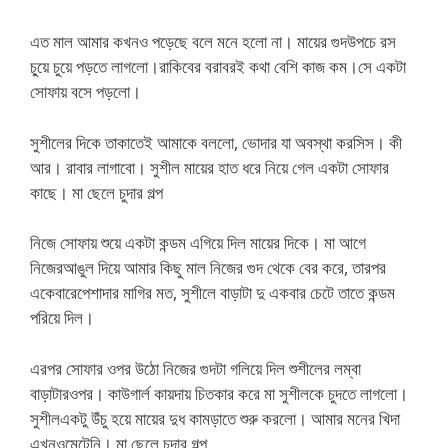
এত মাল আমার কখনও পড়েছে বলে মনে হলো না। মায়ের গুদউপচে রস
চু্য়ে চুয়ে পড়তে লাগলো।রাকিবের বরাবরই কথা বেশি কাজ কম।সে একটা
সোফায় বসে পড়লো।
সুশীলের দিকে তাকাতেই আমাকে বললো, ভোদার যা অবস্থা করসিস। কী
আর। রাবার লাগাবো। সুশীল মায়ের হাত ধরে নিয়ে গেল একটা সোফার
কাছে। মা ছেলে চুদার গল্প
নিজে সোফায় শুয়ে একটা কন্ডম এগিয়ে দিল মায়ের দিকে। মা আগে
নিজেরআঙুল দিয়ে আমার কিছু মাল নিজের গুদ থেকে বের করে, তারপর
একেবারেপেশাদার মাগির মত, সুশীলে বাড়াটা দু একবার চেটে তাতে কন্ডম
পরিয়ে দিল।
এরপর সোফার ওপর উঠো নিজের গুদটা গলিয়ে দিল শুশীলের লম্বা
বাড়াটারওপর। কাউগার্ল কায়দায় চিতকার করে মা সুশীলকে চুদতে লাগলো।
সুশীলএকটু উঁচু হয়ে মায়ের দুধ কামড়াতে শুরু করলো। আমার মনের খিদা
এখনওমেটেনি। মা ছেলে চুদার গল্প