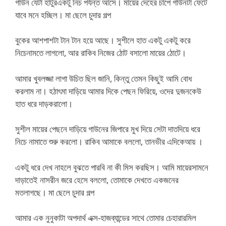
গাউন যেটা হাটুরএকটু নিচ পর্যন্ত আসে। মায়ের দেহের চাপে গাউনটা ফেটে
যাবে মনে হচ্ছিল। মা ছেলে চুদার গল্প
বুকের আশপাশটা টান টান হয়ে আছে। সুশীলে হাত একটু একটু করে
নিচেনামতে লাগলো, আর রাকিব নিজের ঠোট বসালো মায়ের ঠোটে।
আমার খুবলজ্জা লাগা উচিত ছিল জানি, কিন্তু তেমন কিছুই আমি বোধ
করলাম না। হঠাৎমা দাড়িয়ে আমার দিকে পেছন ফিরিয়ে, ওদের দুজনকেউ
হাত ধরে দাড়করালো।
সুশীল মায়ের পেছনে দাড়িয়ে গাউনের জিপারে মুখ দিয়ে সেটা দাতদিয়ে ধরে
নিচে নামাতে শুরু করলো। রাকিব আমাকে বললো, তানভীর এদিকেআয় ।
একটু ধরে দেখ নাহলে বুঝতে পারবি না কী মিস করছিস। আমি মায়েরসামনে
দাড়াতেই নাসরীন জরে হেসে বললো, তোমাকে দেখতে একজনের
মতলাগছে। মা ছেলে চুদার গল্প
আমার এক নুনুকাটা অপদার্থ এক্স-হাজব্যান্ডের সাথে তোমার চেহারারমিল