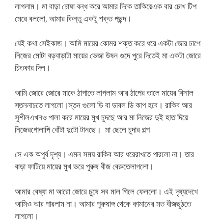
লাগলাম। মা বাড়া চোষা বন্ধ করে আমার দিকে তাকিয়েএক বার চোখ টিপ
মেরে বললো, আমার কিন্তু একটু শক্ত পছন্দ।
যেই কথা সেইকাজ। আমি মায়ের কোমর শক্ত করে ধরে একটা জোর চাপে
নিজের মোটা বড়বাড়াটা মায়ের ভেজা উষন গুদে পুরে দিতেই মা একটা জোরে
চিতকার দিল।
আমি জোরে জোরে মাকে ঠাপাতে লাগলাম আর ঠাপের তালে মায়ের বিসাল
স্তননাচতে লাগলো।স্তন গুলো ডি বা ডাবল ডি কাপ হবে। রাকিব আর
সুশীলএখনও পালা করে মায়ের মুখ চুদছে আর মা নিজের দুই হাত দিয়ে
নিজেরগোলাপি বোঁটা দুটো টানছে। মা ছেলে চুদার গল্প
সে এক অপুর্ব দৃশ্য। এমন সময় রাকিব আর ধরেরাখতে পারলো না। তার
বাড়া ফাটিয়ে মায়ের মুখ ভরে পুরুষ বীজ বেরুতেলাগলো।
আমার বেষ্যা মা আরো জোরে চুষে সব মাল গিলে ফেললো। এই দৃষ্যদেখে
আমিও আর পারলাম না। আমার পুরুষাঙ্গ থেকে কামানের মত বীজছুঠতে
লাগলো।