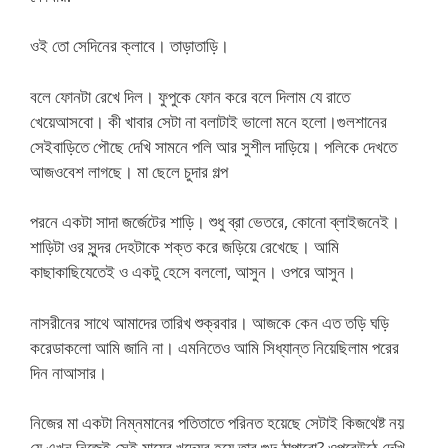
ওই তো সেদিনের ক্লাবে। তাড়াতাড়ি।
বলে ফোনটা রেখে দিল। ফুপুকে ফোন করে বলে দিলাম যে রাতে
খেয়েআসবো। কী খাবার সেটা না বলাটাই ভালো মনে হলো।গুলশানের
সেইবাড়িতে পৌছে দেখি সামনে পলি আর সুশীল দাড়িয়ে। পলিকে দেখতে
আজওবেশ লাগছে। মা ছেলে চুদার গল্প
পরনে একটা সাদা জর্জেটের শাড়ি। শুধু ব্রা ভেতরে, কোনো ব্লাইজনেই।
শাড়িটা ওর সুন্দর দেহটাকে শক্ত করে জড়িয়ে রেখেছে। আমি
কাছাকাছিযেতেই ও একটু হেসে বললো, আসুন। ওপরে আসুন।
নাসরীনের সাথে আমাদের তারিখ শুক্রবার। আজকে কেন এত তড়ি ঘড়ি
করেডাকলো আমি জানি না। এমনিতেও আমি সিধ্যান্ত নিয়েছিলাম পরের
দিন নাআসার।
নিজের মা একটা নিম্নমানের পতিতাতে পরিনত হয়েছে সেটাই কিজথেষ্ট নয়
যে এখন নিজেই সেই মায়ের খদ্যের হয়ে তার গুদ ঠাপাবো? ওপরেউঠে দেখি