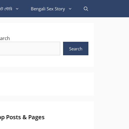
হট স্টোরি
Bengali Sex Story
arch
Search
op Posts & Pages