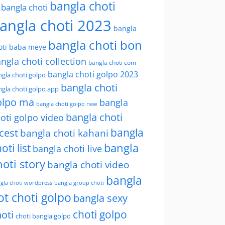
bangla choti
l bangla choti
angla choti 2023
bangla
bangla choti bon
oti baba meye
ngla choti collection
bangla choti com
bangla choti golpo 2023
gla choti golpo
bangla choti
gla choti golpo app
olpo ma
bangla
bangla choti golpo new
bangla choti
oti golpo video
bangla
cest
bangla choti kahani
oti list
bangla
bangla choti live
hoti story
bangla choti video
bangla
gla choti wordpress
bangla group choti
ot choti golpo
bangla sexy
choti golpo
oti
choti bangla golpo