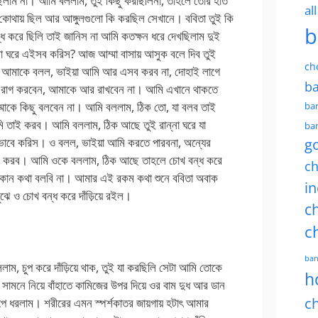
করছিলাম না। আমি বললাম, তুই কিছু করছিলিনা, তাহলে তোর হাত
al
কোথায় ছিল আর আঙ্গুলগুলো কি করছিল সেখানে। ববিতা তুই কি
b
ধ করে ছিলি তাই জানিস না আমি কতক্ষন ধরে দেখছিলাম দুই
ন্না ঘরে এইসব করিস? আজ আম্মা বাসায় আসুক বলে দিব তুই
ch
েল, আমাকে বলল, ভাইয়া আমি আর এসব করব না, দোহাই লাগে
ba
 খুব রাগ করবেন, আমাকে আর রাখবেন না। আমি এখানে থাকতে
্মাকে কিছু বলবেন না। আমি বললাম, ঠিক তো, যা বলব তাই
ban
ি তাই করব। আমি বললাম, ঠিক আছে তুই রান্না ঘরে যা
ban
াবে করিস। ও বলল, ভাইয়া আমি করতে পারবনা, অন্যের
g
তাই করব। আমি ওকে বললাম, ঠিক আছে তাহলে চোখ বন্ধ করে
ch
 আর কোন কথা বলবি না। আমার এই রকম কথা শুনে ববিতা অবাক
in
ঝে ও চোখ বন্ধ করে দাঁড়িয়ে রইল।
ch
c
ban
লাম, চুপ করে দাঁড়িয়ে থাক, তুই যা করছিলি সেটা আমি তোকে
h
ামনে নিয়ে বাঁহাতে কামিজের উপর দিয়ে ওর বাম দুধ আর ডান
ch
পে ধরলাম। শরীরের এমন স্পর্শকাতর জায়গায় হটাৎ আমার