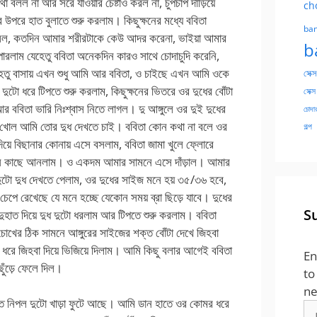
 বলল না আর সরে যাওয়ার চেষ্টাও করল না, চুপচাপ দাঁড়িয়ে
ch
উপরে হাত বুলাতে শুরু করলাম। কিছুক্ষনের মধ্যে ববিতা
ban
ে বলল, কতদিন আমার শরীরটাকে কেউ আদর করেনা, ভাইয়া আমার
b
রলাম যেহেতু ববিতা অনেকদিন কারও সাথে চোদাচুদি করেনি,
হেতু বাসায় এখন শুধু আমি আর ববিতা, ও চাইছে এখন আমি ওকে
সেক্স
দুটো ধরে টিপতে শুরু করলাম, কিছুক্ষনের ভিতরে ওর দুধের বোঁটা
সেক্স
 ববিতা ভারি নিঃশ্বাস নিতে লাগল। দু আঙ্গুলে ওর দুই দুধের
চোদার
ামাটা খোল আমি তোর দুধ দেখতে চাই। ববিতা কোন কথা না বলে ওর
গল্প
য়ে বিছানার কোনায় এসে বসলাম, ববিতা জামা খুলে ফ্লোরে
নে কাছে আনলাম। ও একদম আমার সামনে এসে দাঁড়াল। আমার
দুটো দুধ দেখতে পেলাম, ওর দুধের সাইজ মনে হয় ৩৫/৩৬ হবে,
েপে রেখেছে যে মনে হচ্ছে যেকোন সময় ব্রা ছিড়ে যাবে। দুধের
S
 দুহাত দিয়ে দুধ দুটো ধরলাম আর টিপতে শুরু করলাম। ববিতা
চোখের ঠিক সামনে আঙ্গুরের সাইজের শক্ত বোঁটা দেখে জিহবা
চেপে ধরে জিহবা দিয়ে ভিজিয়ে দিলাম। আমি কিছু বলার আগেই ববিতা
En
 ছুঁড়ে ফেলে দিল।
to
ne
্ত নিপল দুটো খাড়া ফুটে আছে। আমি ডান হাতে ওর কোমর ধরে
Em