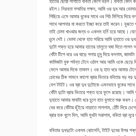
হাতের ছোঁয়া লাগাতে ববিতা কেঁপে উঠল। ববিতা কোন কথা
রইল। নিরবতা সম্মতির লক্ষন, আমি ওর দুধ আর ভোদার 
পিছিয়ে এসে আমার বুকের সাথে ওর পিঠ মিশিয়ে দিয়
সাথে আপনার যা করতে ইচ্ছা করে তাই করেন। বুঝতে পা
তাই চোদা খাওয়ার জন্য ও একদম হর্নি হয়ে আছে। যে
চুদে দেই। ভোদা থেকে হাত সরিয়ে আমি দুহাতে ওর দুধ 
দুটো শক্ত হয়ে আমার হাতের তালুতে ঘষা দিতে লাগল আর
বোঁটা টিপে ধরে ওর ঘাড়ে গলায় চুমু দিয়ে বললাম, জ
কামিজটা বুক পর্যন্ত টেনে ওঠাল আর আমি ওকে ছেড়ে দি
ফেলে আমার দিকে তাকাল। ওর দু হাত ধরে আমার টে
চোখের ঠিক সামনে কালো ব্রার ভিতরে ববিতার বড় বড় 
বেশ টাইট। ওর ব্রা দুধ দুটোকে এমনভাবে বুকের সাথে চ
বোঁটা দুটো ব্রার ভিতরে শক্ত হয়ে ফুলে রয়েছে। আমি
দুহাতে আমার মাথাটা ধরে চুলে হাত বুলাতে শুরু করল। 
বের করে বোঁটায় ছুঁইয়ে নাড়াতে লাগলাম, ঠোঁট দিয়ে 
ব্রার হুক খুলে দিল, আমি মুখটা সরালাম, ববিতা ব্রা দূরে
ববিতার দুধদুটো একদম ঝোলেনি, টাইট দুধের উপর শক