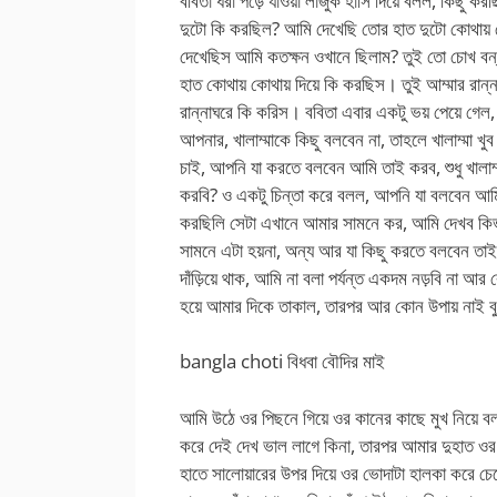
ববিতা ধরা পড়ে যাওয়া লাজুক হাসি দিয়ে বলল, কিছু 
দুটো কি করছিল? আমি দেখেছি তোর হাত দুটো কোথায় 
দেখেছিস আমি কতক্ষন ওখানে ছিলাম? তুই তো চোখ বন্
হাত কোথায় কোথায় দিয়ে কি করছিস। তুই আম্মার রা
রান্নাঘরে কি করিস। ববিতা এবার একটু ভয় পেয়ে গ
আপনার, খালাম্মাকে কিছু বলবেন না, তাহলে খালাম্মা
চাই, আপনি যা করতে বলবেন আমি তাই করব, শুধু খালাম
করবি? ও একটু চিন্তা করে বলল, আপনি যা বলবেন আম
করছিলি সেটা এখানে আমার সামনে কর, আমি দেখব কিভ
সামনে এটা হয়না, অন্য আর যা কিছু করতে বলবেন 
দাঁড়িয়ে থাক, আমি না বলা পর্যন্ত একদম নড়বি না
হয়ে আমার দিকে তাকাল, তারপর আর কোন উপায় নাই বু
bangla choti বিধবা বৌদির মাই
আমি উঠে ওর পিছনে গিয়ে ওর কানের কাছে মুখ নিয়ে বল
করে দেই দেখ ভাল লাগে কিনা, তারপর আমার দুহাত ওর স
হাতে সালোয়ারের উপর দিয়ে ওর ভোদাটা হালকা করে চে