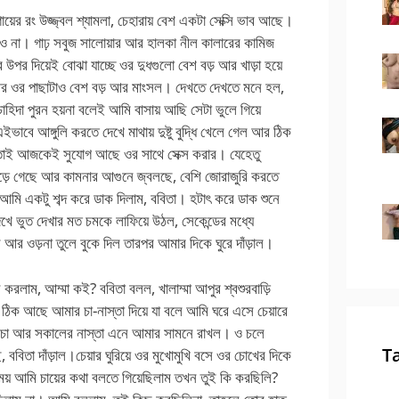
ায়ের রং উজ্জ্বল শ্যামলা, চেহারায় বেশ একটা সেক্সি ভাব আছে।
ও না। গাঢ় সবুজ সালোয়ার আর হালকা নীল কালারের কামিজ
 উপর দিয়েই বোঝা যাচ্ছে ওর দুধগুলো বেশ বড় আর খাড়া হয়ে
র ওর পাছাটাও বেশ বড় আর মাংসল। দেখতে দেখতে মনে হল,
াহিদা পুরন হয়না বলেই আমি বাসায় আছি সেটা ভুলে গিয়ে
ইভাবে আঙ্গুলি করতে দেখে মাথায় দুষ্টু বুদ্ধি খেলে গেল আর ঠিক
 তাই আজকেই সুযোগ আছে ওর সাথে সেক্স করার। যেহেতু
রা পড়ে গেছে আর কামনার আগুনে জ্বলছে, বেশি জোরাজুরি করতে
মি একটু শব্দ করে ডাক দিলাম, ববিতা। হটাৎ করে ডাক শুনে
ে ভুত দেখার মত চমকে লাফিয়ে উঠল, সেকেন্ডের মধ্যে
 আর ওড়না তুলে বুকে দিল তারপর আমার দিকে ঘুরে দাঁড়াল।
 করলাম, আম্মা কই? ববিতা বলল, খালাম্মা আপুর শ্বশুরবাড়ি
 আছে আমার চা-নাস্তা দিয়ে যা বলে আমি ঘরে এসে চেয়ারে
া চা আর সকালের নাস্তা এনে আমার সামনে রাখল। ও চলে
T
বিতা দাঁড়াল।চেয়ার ঘুরিয়ে ওর মুখোমুখি বসে ওর চোখের দিকে
ময় আমি চায়ের কথা বলতে গিয়েছিলাম তখন তুই কি করছিলি?