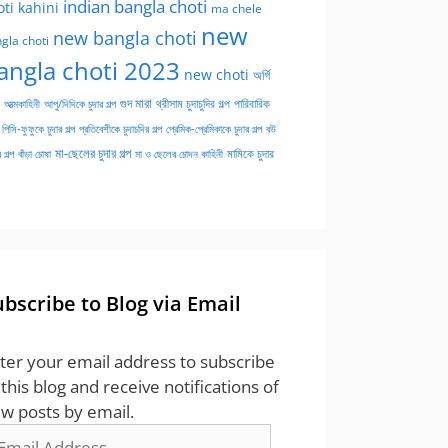
indian bangla choti
oti kahini
ma chele
new
new bangla choti
gla choti
angla choti 2023
new choti
অর্গি
গুদ মারা
পারিবারিক
আত্মকাহিনী
আপু/দিদিকে চুদার গল্প
থ্রীসাম চুদাচুদির গল্প
পিসি-ফুফুকে চুদার গল্প
প্রতিবেশীকে চুদাচদির গল্প
প্রেমিক-প্রেমিকাকে চুদার গল্প
বউ
মা-ছেলের চুদার গল্প
মামিকে চুদার
বাঁড়া চোষা
 গল্প
মা ও ছেলের চোদন কাহিনী
ubscribe to Blog via Email
ter your email address to subscribe
 this blog and receive notifications of
w posts by email.
ail