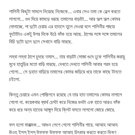
শালিনী কিছুটা সামলে নিয়েছে নিজেকে… এবার সেও তমা কে হেল্প করতে
লাগলো… গুদ দিয়ে কামড়ে ধরছে তমালের বাড়াটা… আর অল্প অল্প কোমর
দোলাচ্ছে. পা দুটো চেয়ার এর হাতলে তুলে দেওয়া বলে শালিনীর পাছার
ফুটোটাও একটু উপর দিকে উঠে ফাঁক হয়ে আছে. ঠাপের সঙ্গে সঙ্গে তমালের
বিচি দুটো দুলে দুলে সেখানে বাড়ি মারছে.
লম্বা লম্বা ঠাপে চুদছে তমাল… তার বাড়াটা সোজা গুদে ঢুকে শালিনীর জরায়ু
মুখে হাতুড়ির মতো বাড়ি মারছে. দেখতে দেখতে শালিনী আবার গরম হয়ে
গেলো… সে দুহাত বাড়িয়ে তমালের কোমর জড়িয়ে ধরে তাকে কাছে টানতে
চইলো.
কিন্তু চেয়ারে এমন পোজ়িশনে রয়েছে যে তার হাত তমালের কোমর নাগালে
পেলো না. কয়েকবার ব্যার্থ চেস্টা করে নিজের গুদটা এক হাতে আরও ফাঁক
করে ধরে অন্য হাতের আঙ্গুল দিয়ে ক্লিট ঘসতে লাগলো জোরে জোরে.
ফল হলো মারাত্মক… আগুন লেগে গেলো শালিনীর গায়ে. আআহ আআহ
ঊওহ ইসস্ ইসস্ উফফফ উফফফ আআহ চিৎকার করতে করতে ভিষণ