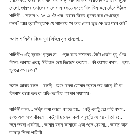
গেলো. তারপর তমালের গালে গাল ঘসতে ঘসতে খিল খিল করে হেঁসে উঠলো
শালিনী… সকাল ৯-৪৫ এ খট খটে রোদের ভিতর ভূতের ভয় দেখাচ্ছেন
বসস? আর ব্রহ্মদৈত্যকে যে সামলায় সে আর কোন ভূত কে ভয় পাবে শুনি?
তমাল শালিনীর দিকে মুখ ফিরিরে মৃদু হাসলো…
শালিনীও এই সুযোগ ছাড়ল না… ছোট করে তমালের ঠোটে একটা চুমু এঁকে
দিলো. তারপর একটু সীরীয়াস হয়ে জিজ্ঞেস করলো… কী ব্যাপার বসস… হঠাৎ
ভূতের কথা কেন?
তমাল আবার বলল… বলছি.. আগে বলো তোমার ভূতের ভয় আছে কী না…
বিশ্বাস করো ভূত বা অধি-ভৌতিক ব্যাপার স্যাপারে?
শালিনী বলল… সত্যি কথা বললে বলতে হয়.. একটু একটু তো করি বসস…
রাতে একা ঘরে থাকলে একটু গা ছম ছম করা অনুভুতি যে হয় না তা নয়…
তবে ভরসা একটায়… আমার বসস আমাকে একা শুতে দেয় না… আবার কান
কামড়ে দিলো শালিনী.