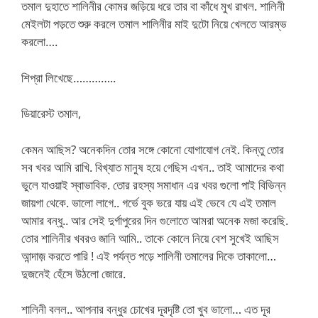
তমাল দুহাতে শালিনীর কোমর জড়িয়ে ধরে তার বা কাঁধে মুখ রাখল. শালিনী
মেইলটা পড়তে শুরু করলে তমাল শালিনীর মাই দুটো নিয়ে খেলতে আরম্ভ
করলো….
শিপ্রা লিখেছে…………..
ডিয়ারেস্ট তমাল,
কেমন আছিস? অনেকদিন তোর সঙ্গে কোনো যোগাযোগ নেই. কিন্তু তোর
সব খবর আমি রাখি. বিখ্যাত মানুষ হয়ে গেছিস এখন.. তাই আমাদের কথা
ভুলে যাওয়াই স্বাভাবিক. তোর রহস্য সমাধান এর খবর গুলো পাই বিভিন্ন
জায়গা থেকে. ভালো লাগে.. গর্ভে বুক ভরে যায় এই ভেবে যে এই তমাল
আমার বন্ধু.. আর সেই দুর্গাপুরের দিন গুলোতে আমরা অনেক মজা করেছি.
তোর শালিনীর খবরও জানি আমি.. তাকে কোলে নিয়ে বেশ সুখেই আছিস
আন্দাজ় করতে পারি ! এই পর্যন্ত পড়ে শালিনী তমালের দিকে তাকালো…
দুজনেই হেঁসে উঠলো জোরে.
শালিনী বলল.. আপনার বন্ধুর চোখের দূরদৃষ্টি তো খুব ভালো… এত দূর