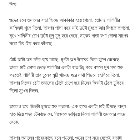
দিয়ে.
গুদের রসে তমালের বাড়া ভিজে আকাকার হয়ে গেলো. তোমার শালিনীর
কামিজটা খুলে দিলো. তারপর পালা করে মাই দুটো চুষতে আর টিপতে লাগলো.
সুখে শালিনীর চোখ দুটো ঢুলু ঢুলু হয়ে গেছে. নাকের পাতা ফণা তোলা সাপের
মতো তির তির করে কাঁপছে.
ঠোট দুটো অল্প ফাঁক হয়ে আছে. মুখটা অল্প উপরের দিকে তুলে রেখেছে.
তমাল মাই চোসা ছেড়ে শালিনীর একটা হাত উচু করে বগলে মুখ ঘসা শুরু
করতেই শালিনী তার চুলের মুঠি খামছে ধরে মাথা পিছনে হেলিয়ে দিলো.
তারপর নিজের ঠোট তমালের ঠোটে চেপে ধরে নিজের জিভটা ঠেলে ঢুকিয়ে
দিলো মুখের ভিতর.
তমালও তার জিভটা চুষতে শুরু করলো. এক হাতে একটা মাই টিপছে অন্য
হাত দিয়ে পাছা চটকাছে সে. নিজেকে ছাড়িয়ে নিলো শালিনী তমালের কাচ্ছ
থেকে.
তারপর তমালের পায়েরকাছে বসে পড়লো. গুদের চাপ সরে যেতেই বাড়াটা