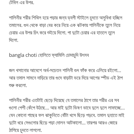
টেবিল এর উপর.
শালিনীর শরীর শিথিল হয়ে পড়ার জন্য ড্যগী স্টাইলে চুদতে অসুবিধা হচ্ছিল
তমালের. গুদ থেকে বাড়া বের করে নিয়ে এক ঝটকায় শালিনীকে তুলে নিয়ে
চেয়ার এর উপর চিৎ করে শুইয়ে দিলো. পা দুটো চেয়ার এর হাতলে তুলে
দিলো.
bangla choti হোলিতে ফ্যামিলি চোদাচুদি উৎসব
জল খসানোর আবেশে অর্ধ-সচেতন শালিনী গুদ ফাঁক করে এলিয়ে রইলো…
আর তমাল সামনে দাড়িয়ে তার গুদে বাড়াটা ভরে দিয়ে আগের স্পীড এই ঠাপ
শুরু করলো.
শালিনীর শরীর এতটাই ছেড়ে দিয়েছে যে তমালের ঠাপে তার শরীর এর সব
গুলো পেশী কেঁপে উঠছে… আর মাই দুটো ভিষণ ভাবে দুলে দুলে লাফাচ্ছে…
যেন কোনো গাছের ফল ঝাকুনিতে বোঁটা খসে ছিড়ে পড়বে. তমাল দুহাতে মাই
দুটো ধরে সেগুলোর ছিড়ে পড়া দোলন আটকালো… তারপর আরও জোরে
ঠাপিয়ে চুদতে লাগলো.