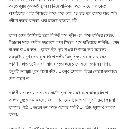
করতে প্রায় বুক ভর্তী ঠান্ডা চা নিয়ে অভিমানে পড়ে আছে এক কোণে.
আশট্রেতে একটা সিগারেট কতো বড়ো ছাই এর ভার ধরে রাখতে পারে সেই
পরীক্ষা করছে হালকা ধোয়া ছাড়তে ছাড়তে. চটি
তমাল ওদের উপস্থিতি ভুলে নিবিস্ট মনে স্ক্রীন এর দিকে তাকিয়ে রয়েছে.
বিড়ালের মতো শব্দহীন পদক্ষেপে কখন পিছনে এসে দাড়িয়েছে শালিনী… শেষ
না করা চা এর কাপ… চুম্বন-হীন পুরে যাওয়া সিগারেট আর তমালের
ভ্রুকুটিময় মুখ দেখে বুঝে নিলো গভীর কিছু চিন্তা করছে তার বসস.
শালিনীর হাত দুটো একটা মালার মতো হয়ে নেমে এলো তমালের গলায়.
চিবুকটা আশ্রয় খুজে নিলো কাঁধে…. তবুও তমালের ভিতর কোনো ভাবান্তর
দেখা গেলো না.
শালিনী তমালের ডান কানের লতিটা মুখে নিয়ে কট করে কামড়ে দিলো..
তারপর চুষতে শুরু করলো. ব্রা না পড়া মোলায়েম জমাট বুকটা চেপে ধরলো
তমালের পিঠে… ভূতের ভয় আছে তোমার শালী?…. হঠাৎ প্রশ্নও করলো
তমাল.
চমকে উঠে দুটো শরীর খনিকের জন্য আলাদা হয়ে আরও নিবিড় ভাবে জুড়ে