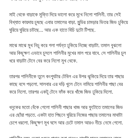
মাই থেকে বাড়াকে মুক্তি দিয়ে ভালো করে মুখে নিলো শালিনী. তার সেই
বিখ্যাত কায়দায় চুষছে এবার তমালের বাড়া. মুন্ডির চামড়ার ভিতর জিভ ঢুকিয়ে
ঘুরিয়ে ঘুরিয়ে চাটছে… আর এক হাতে বিচি দুটো টিপছে.
মাঝে মাঝে মুখ নিচু করে গলা পর্যন্ত ঢুকিয়ে নিচ্ছে বাড়াটা. তমাল বুঝলো
আর কিছুক্ষণ এভাবে চুসলে শালিনীর মুখের মাল পরে যাবে. সে শালিনীর চুল
ধরে বাড়াটা টেনে বের করে নিলো মুখ থেকে.
তারপর শালিনীকে তুলে কংপ্যূটার টেবিল এর উপর ঝুকিয়ে দিয়ে তার পাছার
কাছে বসে পড়লো. সালবার এর দড়ি খুলে টেনে নামিয়ে শালিনীর পাছা বের
করে নিলো. তারপর একটু টেনে ফাঁক করে খাঁজে জিভ ঢুকিয়ে দিলো.
ধনুকের মতো বেঁকে গেলো শালিনী পাছার খাজ আর ফুটোতে তমালের জিভ
এর ছোঁয়া পড়তে. একটা হাত পিছনে ঘুরিয়ে নিজের পাছায় তমালের মাথাটা
চেপে ধরলো. কিছুক্ষণ মুখ ঘসে আর চেটে তমাল আরও নীচে নেমে গেলো.