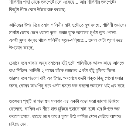
শালিনীর পাছা থেকে তলপেটে চলে এসেছে… আর শালিনীর তলপেটের
কিছুটা নীচে ঘেমে উঠতে শুরু করেছে.
কামিজ়ের উপর দিয়ে তমাল শালিনীর মাই দুটোতে মুখ ঘসছে. শালিনী তমালের
মাথাটা জোরে চেপে ধরলো বুকে. ভরাট বুকে তমালের মুখটা ডুবে গেলো.
একটা সুন্দর গন্ধও থাকে শালিনীর স্তন-সন্ধিতে… তমাল সেটা প্রাণ ভরে
উপভোগ করছে.
চেয়ারে বসে থাকার জন্য তমালের হাঁটু দুটো শালিনীকে আরও কাছে আসতে
বাধা দিচ্ছিল. শালিনী ২ পায়ের ফাঁকে তমালের একটা হাঁটু ঢুকিয়ে নিলো.
তারপর বসে পড়লো থাই এর উপর. অবশেষে গুদটা শক্ত কিছু পেলো ঘসার
জন্য. কোমর আগুপিছু করে গুদটা ঘসতে শুরু করলো তমালের থাই এর সঙ্গে.
ততক্ষনে প্যান্টি না পড়া গুদ সালবার এর একটা বড়ো সরো জায়গা ভিজিয়ে
ফেলেছে. কামিজ এর নীচে হাত ঢুকিয়ে দুহাতে মাই দুটো ধরে টিপতে শুরু
করলো তমাল. হাতের চাপে আরও ফুলে উঠে কামিজ ঠেলে বেরিয়ে আসতে
চাইছে যেন.