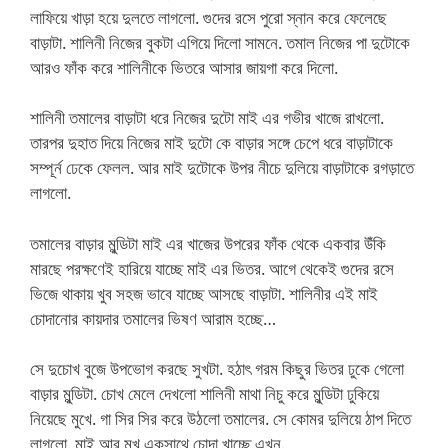
লাফিয়ে খাড়া হয়ে দুলতে লাগলো. গুদের রসে পুরো স্নান করে ফেলেছে
বাড়াটা. শালিনী নিজের বুকটা এগিয়ে দিলো সামনে. তমাল নিজের পা দুটোকে
আরও ফাঁক করে শালিনীকে ভিতরে আসার জায়গা করে দিলো.
শালিনী তমালের বাড়াটা ধরে নিজের দুটো মাই এর গভীর খাজে রাখলো.
তারপর দুহাত দিয়ে নিজের মাই দুটো কে বাড়ার সঙ্গে চেপে ধরে বাড়াটাকে
সম্পূর্ন ঢেকে ফেলল. আর মাই দুটোকে উপর নীচে দুলিয়ে বাড়াটাকে রগড়াতে
লাগলো.
তমালের বাড়ার মুন্ডিটা মাই এর খাজের উপরের ফাঁক থেকে একবার উঁকি
মারছে পরক্ষণেই হারিয়ে যাচ্ছে মাই এর ভিতর. আগে থেকেই গুদের রসে
ভিজে থাকায় খুব সহজ ভাবে যাচ্ছে আসছে বাড়াটা. শালিনীর এই মাই
চোদানোর কায়দার তমালের ভিষণ আরাম হচ্ছে…
সে দুচোখ বুজে উপভোগ করছে সুখটা. হঠাৎ গরম কিছুর ভিতর ঢুকে গেলো
বাড়ার মুন্ডিটা. চোখ মেলে দেখলো শালিনী মাথা নিচু করে মুন্ডিটা ঢুকিয়ে
নিয়েছে মুখে. গা সির সির করে উঠলো তমালের. সে কোমর দুলিয়ে ঠাপ দিতে
লাগলো. মাই আর মুখ একসাথে চোদা খাচ্ছে এখন.