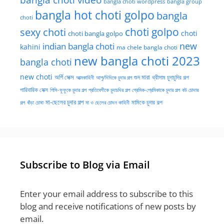
bangla choti video
bangla choti wordpress
bangla group
bangla hot choti golpo
bangla
choti
choti golpo
sexy choti
choti
choti bangla golpo
new
indian bangla choti
kahini
ma chele bangla choti
new bangla choti 2023
bangla choti
new choti
গুদ মারা
অর্গি সেক্স
আত্মকাহিনী
আপু/দিদিকে চুদার গল্প
থ্রীসাম চুদাচুদির গল্প
পারিবারিক সেক্স
পিসি-ফুফুকে চুদার গল্প
প্রতিবেশীকে চুদাচদির গল্প
প্রেমিক-প্রেমিকাকে চুদার গল্প
বউ চোদার
মা-ছেলের চুদার গল্প
মামিকে চুদার গল্প
বাঁড়া চোষা
গল্প
মা ও ছেলের চোদন কাহিনী
Subscribe to Blog via Email
Enter your email address to subscribe to this
blog and receive notifications of new posts by
email.