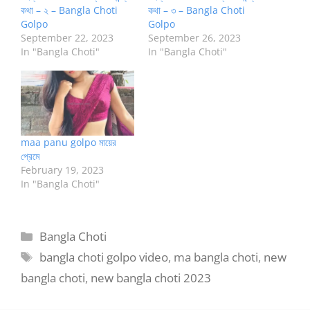
কথা – ২ – Bangla Choti
কথা – ৩ – Bangla Choti
Golpo
Golpo
September 22, 2023
September 26, 2023
In "Bangla Choti"
In "Bangla Choti"
maa panu golpo মায়ের
প্রেমে
February 19, 2023
In "Bangla Choti"
Categories
Bangla Choti
Tags
bangla choti golpo video
,
ma bangla choti
,
new
bangla choti
,
new bangla choti 2023