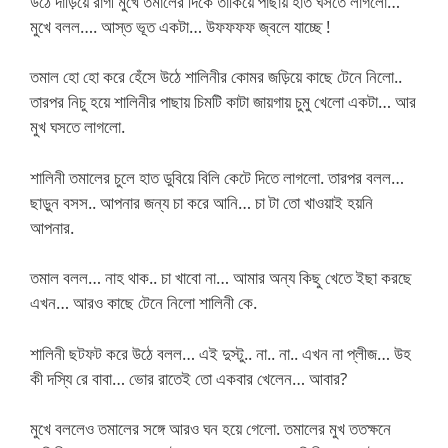
উঠে দাড়িয়ে রাগী মুখে তমালের দিকে তাকিয়ে পাছায় হাত ঘসতে লাগলো…
মুখে বলল…. আস্ত ভূত একটা… উফফফফ জ্বলে যাচ্ছে !
তমাল হো হো করে হেঁসে উঠে শালিনীর কোমর জড়িয়ে কাছে টেনে নিলো..
তারপর নিচু হয়ে শালিনীর পাছায় চিমটি কাটা জায়গায় চুমু খেলো একটা… আর
মুখ ঘসতে লাগলো.
শালিনী তমালের চুলে হাত ডুবিয়ে বিলি কেটে দিতে লাগলো. তারপর বলল…
ছাড়ুন বসস.. আপনার জন্য চা করে আনি… চা টা তো খাওয়াই হয়নি
আপনার.
তমাল বলল… নাহ থাক.. চা খাবো না… আমার অন্য কিছু খেতে ইছা করছে
এখন… আরও কাছে টেনে নিলো শালিনী কে.
শালিনী ছটফট করে উঠে বলল… এই দুস্টু.. না.. না.. এখন না প্লীজ… উহ
কী দস্যি রে বাবা… ভোর রাতেই তো একবার খেলেন… আবার?
মুখে বললেও তমালের সঙ্গে আরও ঘন হয়ে গেলো. তমালের মুখ ততক্ষনে