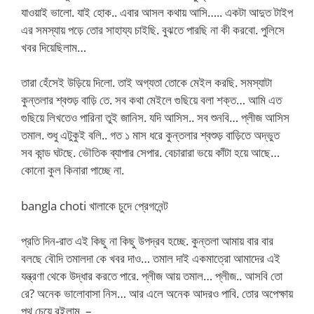
যাওয়াই ভালো. যাই হোক.. এবার আসল কথায় আসি….. একটা আদুত টাইপ
এর সমস্যায় পড়ে তোর সাহায্য চাইছি. বুঝতে পারছি না কী করবো. পুলিসে
খবর দিয়েছিলাম…
তারা হেঁসেই উড়িয়ে দিলো. তাই অগ্যতা তোকে মেইল করছি. সমস্যাটা
কুন্তলার শ্বশুড় বাড়ি তে. সব কথা মেইলে গুছিয়ে বলা শক্ত… আমি এত
গুছিয়ে লিখতেও পারিনা তুই জানিস. যদি আসিস.. সব শুনবি… প্লীজ আসিস
তমাল. শুধু এটুকুই বলি.. গত ১ মাস ধরে কুন্তলার শ্বশুড় বাড়িতে অদ্ভুত
সব কান্ড ঘটছে. ভৌতিক ব্যাপার সেপার. বেচারারা ভয়ে কাঁটা হয়ে আছে…
কোনো কুল কিনারা পাচ্ছে না.
bangla choti খালাকে চুদে প্রেগনেন্ট
প্রতি দিন-রাত এই কিছু না কিছু উপদ্রব হচ্ছে. কুন্তলা আমায় বার বার
বলছে বৌদি তমালদা কে খবর দাও… তমাল দাই একমাত্রো আমাদের এই
যন্ত্রণা থেকে উদ্ধার করতে পারে. প্লীজ আয় তমাল… প্লীজ.. আসবি তো
রে? অনেক ভালোবাসা নিস… আর এলে অনেক আদরও পাবি. তোর অপেক্ষায়
পথ চেয়ে রইলাম. –