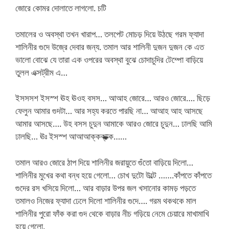
জোরে কোমর দোলাতে লাগলো. চটি
তমালের ও অবস্থা তখন খারাপ… তলপেট মোচড় দিয়ে উঠছে গরম ফ্যাদা
শালিনীর গুদে উজ্রে দেবার জন্য. তমাল আর শালিনী দুজন দুজন কে এত
ভালো বোঝে যে তারা এক ওপরের অবস্থা বুঝে চোদাচুদির টেম্পো বাড়িয়ে
তুলল এক্সট্রীম এ…
ইসসসশ ইসস্শ ঊহ ঊওহ বসস… আআহ জোরে… আরও জোরে…. ছিড়ে
ফেলুন আমার গুদটা… আর সহ্য করতে পারছি না… আআহ আহ আসছে
আমার আসছে…. উহ বসস চুদুন আমাকে আরও জোরে চুদুন… ঢালছি আমি
ঢালছি… ঊঃ ইসস্শ আআআক্কক্ক্ক্ক্ক্ক্ক……
তমাল আরও জোরে ঠাপ দিয়ে শালিনীর জরায়ুতে গুঁতো বাড়িয়ে দিলো…
শালিনীর মুখের কথা বন্ধ হয়ে গেলো… চোখ দুটো উল্টে …….কাঁপতে কাঁপতে
গুদের রস খসিয়ে দিলো… আর বাড়ার উপর জল খসানোর কামড় পড়তে
তমালও নিজের ফ্যাদা ঢেলে দিলো শালিনীর গুদে…. গরম থকথকে মাল
শালিনীর পুরো ফাঁক করা গুদ থেকে বাড়ার নীচ গড়িয়ে নেমে চেয়ারে মাখামাখি
হয়ে গেলো.