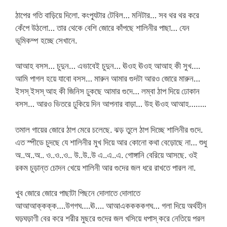
ঠাপের গতি বাড়িয়ে দিলো. কংপ্যূটার টেবিল… মনিটার… সব থর থর করে
কেঁপে উঠলো… তার থেকে বেশি জোরে কাঁপছে শালিনীর পাছা… যেন
ভূমিকম্প হচ্ছে সেখানে.
আআহ বসস… চুদুন… এভাবেই চুদুন… ঊওহ ঊওহ আআহ কী সুখ….
আমি পাগল হয়ে যাবো বসস… মারুন আমার গুদটা আরও জোরে মারুন…
ইসস্ ইসস্ আহ কী জিনিস ঢুকছে আমার গুদে… লম্বা ঠাপ দিয়ে ঢোকান
বসস… আরও ভিতরে ঢুকিয়ে দিন আপনার বাড়া… উহ ঊওহ আআহ……..
তমাল গায়ের জোরে ঠাপ মেরে চলেছে. ঝড় তুলে ঠাপ দিচ্ছে শালিনীর গুদে.
এত স্পীডে চুদছে যে শালিনীর মুখ দিয়ে আর কোনো কথা বেড়োছে না… শুধু
অ..অ..অ.. ও..ও..ও.. উ..উ..উ এ..এ..এ. গোঙ্গানি বেরিয়ে আসছে. ওই
রকম চুড়ান্ত চোদন খেয়ে শালিনী আর গুদের জল ধরে রাখতে পারল না.
খুব জোরে জোরে পাছাটা পিছনে দোলাতে দোলাতে
আআআক্কক্ক….উগগঘ….ঊ…. আআএককককগঘ… গলা দিয়ে অর্থহীন
ঘড়ঘড়াণী বের করে শরীর মুছরে গুদের জল খসিয়ে ধপাস্ করে নেতিয়ে পরল