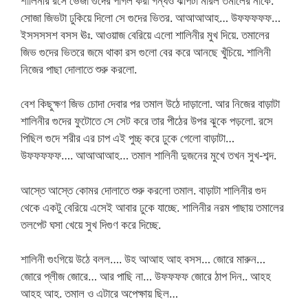
শালিনীর রসে ভেজা গুদের পাগল করা গন্ধও ঝাপটা মারল তমালের নাকে.
সোজা জিভটা ঢুকিয়ে দিলো সে গুদের ভিতর. আআআআহ… উফফফফফ…
ইসসসসশ বসস ঊঃ. আওয়াজ বেরিয়ে এলো শালিনীর মুখ দিয়ে. তমালের
জিভ গুদের ভিতরে জমে থাকা রস গুলো বের করে আনছে খুঁচিয়ে. শালিনী
নিজের পাছা দোলাতে শুরু করলো.
বেশ কিছুক্ষণ জিভ চোদা দেবার পর তমাল উঠে দাড়ালো. আর নিজের বাড়াটা
শালিনীর গুদের ফুটোতে সে সেট করে তার পীঠের উপর ঝুকে পড়লো. রসে
পিছিল গুদে শরীর এর চাপ এই পুচ্চ্ করে ঢুকে গেলো বাড়াটা…
উফফফফফ…. আআআআহ… তমাল শালিনী দুজনের মুখে তখন সুখ-শব্দ.
আস্তে আস্তে কোমর দোলাতে শুরু করলো তমাল. বাড়াটা শালিনীর গুদ
থেকে একটু বেরিয়ে এসেই আবার ঢুকে যাচ্ছে. শালিনীর নরম পাছায় তমালের
তলপেট ঘসা খেয়ে সুখ দিগুণ করে দিচ্ছে.
শালিনী গুংগিয়ে উঠে বলল…. উহ আআহ আহ বসস… জোরে মারুন…
জোরে প্লীজ জোরে… আর পাছি না… উফফফফ জোরে ঠাপ দিন.. আহহ
আহহ আহ. তমাল ও এটারে অপেক্ষায় ছিল…