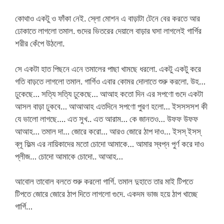
কোথাও একটু ও ফাঁকা নেই. স্লো মোশন এ বাড়াটা টেনে বের করতে আর
ঢোকাতে লাগলো তমাল. গুদের ভিতরের দেয়ালে বাড়ার ঘসা লাগলেই গার্গির
শরীর কেঁপে উঠলো.
সে একটা হাত পিছনে এনে তমালের পাছা খামছে ধরলো. একটু একটু করে
গতি বাড়তে লাগলো তমাল. গার্গিও এবার কোমর দোলাতে শুরু করলো. উহ…
ঢুকেছে… সত্যি সত্যি ঢুকেছে… আআহ কতো দিন এর সপণো গুদে একটা
আসল বাড়া ঢুকবে… আআআহ এতদিনে সপণো পুরণ হলো… ইসসসসশ কী
যে ভালো লাগছে…. এত সুখ.. এত আরাম… কে জানতও… উফফ উফফ
আআহ… তমাল দা… জোরে করো… আরও জোরে ঠাপ দাও… ইসস্ ইসস্
ব্লূ ফিল্ম এর নায়িকাদের মতো চোদো আমাকে… আমার স্বপ্ন পুর্ণ করে দাও
প্লীজ… চোদো আমাকে চোদো.. আআহ…
আবোল তাবোল বলতে শুরু করলো গার্গি. তমাল দুহাতে তার মাই টিপতে
টিপতে জোরে জোরে ঠাপ দিতে লাগলো গুদে. একদম ভাজ হয়ে ঠাপ খাচ্ছে
গার্গি…