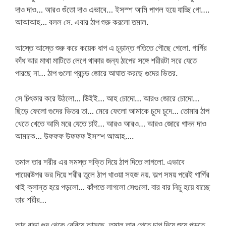
দাও দাও… আরও গুঁতো দাও এভাবে… ইসস্শ আমি পাগল হয়ে যাচ্ছি গো….
আআআহ… বলল সে. এবার ঠাপ শুরু করলো তমাল.
আস্তে আস্তে শুরু করে কয়েক ধাপ এ চূড়ান্ত গতিতে পৌছে গেলো. গার্গির
কাঁধ আর মাথা মাটিতে লেগে থাকার জন্য ঠাপের সঙ্গে শরীরটা সরে যেতে
পারছে না… ঠাপ গুলো প্রচন্ড জোরে আঘাত করছে গুদের ভিতর.
সে চিৎকার করে উঠলো… উিইই… আহ চোদো… আরও জোরে চোদো…
ছিড়ে ফেলো গুদের ভিতর তা… মেরে ফেলো আমাকে চুদে চুদে… তোমার ঠাপ
খেতে খেতে আমি মরে যেতে চাই… আরও আরও… আরও জোরে গাদন দাও
আমাকে… উফফফ উফফফ ইসস্শ আআহ….
তমাল তার শরীর এর সমস্ত শক্তি দিয়ে ঠাপ দিতে লাগলো. এভাবে
পায়েরউপর ভর দিয়ে শরীর তুলে ঠাপ খাওয়া সহজ নয়. অল্প সময় পরেই গার্গির
থাই ক্লান্ত হয়ে পড়লো… কাঁপতে লাগলো সেগুলো. বার বার নিচু হয়ে যাচ্ছে
তার শরীর…
আর বাড়া গুদ থেকে বেরিয়ে আসছে. তমাল তার পেতে চাপ দিয়ে শুয়ে পড়তে