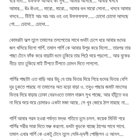
বরে দাও… উফফফ আআহ কী সুখ… আমার আসছে… আবার খসবে
আমার… ঊঃ ঊওহ… মারো.. মারো… আমার গুদ মারো সোনা… খসবে আমার
খসবে…. উিইই আঃ আঃ আঃ ওহ ওহ উফফফফফ….. চোদো চোদো আসছে
গো…. চোদো… চোদো…
কোমরটা অল্প তুলে তমালের তলপেতের সাথে গুদটা চেপে ধরে আবার গুদের
জল খসিয়ে দিলো গার্গি. তমাল গার্গি কে আবার উপুর করে দিলো… তারপর তার
পাছা টেনে ফাঁক করে বাড়াটা গুদে ঢুকিয়ে তার পিঠে শুয়ে পড়লো… আর বুকের
নীচে হাত ঢুকিয়ে মাই টিপতে টিপতে চোদন দিতে লাগলো.
গার্গির পাছাটা এত বাড়ি আর উচু যে তার ভিতর দিয়ে গিয়ে গুদের ভিতর বেশি
দূর ঢুকতে পারছে না তমালের অত বড়ো বাড়া ও. তবুও পাছার জমাট মাংসের
ভিতর দিয়ে বাড়ার ঢোকা বেরনওতে তমাল দারুন সুখ পাচ্ছে. আর হাঁটুতে ভর
না দিয়ে শুয়ে শুয়ে চোদারও একটা মজা আছে. সে খুব জোরে ঠাপ মারছে না…
গার্গি আবার গরম হওয়া পর্যন্ত মদ্ধং গতিতে চুদে চলল. কয়েক মিনিট পরে
গার্গির শরীর সারা দিতে শুরু করলো. গুদটা কুচকে যাচ্ছে ঠাপের সাথে সাথে.
তমাল এবার গার্গি কে একটু টেনে তুলে সেমি-ড্যগী পোজ়িশন এ আনল…