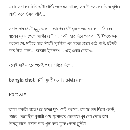
এবার তমালের বিচি দুটো গার্গির গুদে ঘসা খাচ্ছে. মাথাটা তমালের দিকে ঘুরিয়ে
মিস্টি করে হাঁসল গার্গি…
তমাল তার ঠোটে চুমু খেলো… তারপর ঠোট চুষতে শুরু করলো… নিজের
মালের স্বাদ পেলো গার্গির ঠোট এ. একটা হাত দিয়ে আবার মাই টিপতে শুরু
করলো সে. মাইয়ে হাত দিতেই ম্যাজিক এর মতো জেগে ওঠে গার্গি. ছটফট
করে উঠে বলল… আআহ ইসসসশ… এই এবার ঢোকাও.
বলেই সাইড হয়ে শুয়েই পাছা এগিয়ে দিলো.
bangla choti বউদি যুবতীর ভোদা চোদার নেশা
Part XIX
তমাল বাড়াটা হাতে ধরে গুদের মুখে সেট করলো. তারপর চাপ দিলো একটু
জোরে. ভেবেছিল কুমারী গুদে প্রথমবার ঢোকাতে খুব বেগ পেতে হবে…
কিন্তু তাকে অবাক করে পুচ্চ্ করে ঢুকে গেলো মুন্ডিটা.