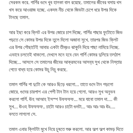
সেরকম করে. গার্গির গুদে খুব হালকা বাল রয়েছে. তমালের জীবের ঘসায় খস
খস করে আওয়াজ হচ্ছে. একদম নীচ থেকে জিভটা চেপে ধরে উপর দিকে
টানছে তমাল.
আর ইছা করে ক্লিট এর উপর জোরে চাপ দিচ্ছে. গার্গির পাছার ফুটোতে জিভ
পড়তে সে কোমর উপর দিকে তুলে দিলো অজানা সুখে. তারপর জিভ ক্লিট
এর উপর পৌছাটেই আবার একটা তীব্রও ঝাকুনি দিয়ে পাছা নামিয়ে নিচ্ছে.
এভাবে চলতেই থাকলো. দেখলে মনে হবে যেন গার্গি কোমর দুলিয়ে তলঠাপ
দিচ্ছে… আসলে সে তমালের জীবের আক্রমনের আসহ্য সুখ থেকে নিস্তার
পেতে বাধ্য হয়ে কোমর উচু নিচু করছে.
তমাল গার্গির পা দুটো কে আরও ছিড়ে ধরলো… তাতে গুদে টান পড়লো
জোরে. গুদের চারপাশ এর পেশী টান টান হয়ে গেলো. আরও সুখ অনুভব
করলো গার্গি. ঊহ আআহ ইসস্শ উফফফফ… মরে যাবো তমাল দা…. কী
সুখ… ঊওহ উফফফফ.. চাটো আরও চাটো গুদটা… আঃ আঃ আঃ ঊঃ….
বলতে লাগলো সে.
তমাল এবার ক্লিটটা মুখে নিয়ে চুষতে শুরু করলো. আর অল্প অল্প কামড় দিতে