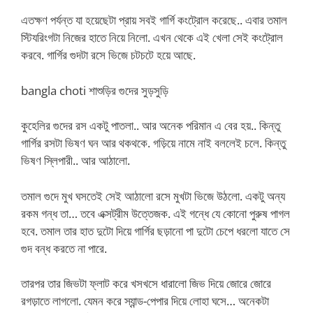
এতক্ষণ পর্যন্ত যা হয়েছেটা প্রায় সবই গার্গি কংট্রোল করেছে.. এবার তমাল
স্টিযরিংগটা নিজের হাতে নিয়ে নিলো. এখন থেকে এই খেলা সেই কংট্রোল
করবে. গার্গির গুদটা রসে ভিজে চটচটে হয়ে আছে.
bangla choti শাশুড়ির গুদের সুড়সুড়ি
কুহেলির গুদের রস একটু পাতলা.. আর অনেক পরিমান এ বের হয়.. কিন্তু
গার্গির রসটা ভিষণ ঘন আর থকথকে. গড়িয়ে নামে নাই বললেই চলে. কিন্তু
ভিষণ স্লিপারী.. আর আঠালো.
তমাল গুদে মুখ ঘসতেই সেই আঠালো রসে মুখটা ভিজে উঠলো. একটু অন্য
রকম গন্ধ তা… তবে এক্সট্রীম উত্তেজক. এই গন্ধে যে কোনো পুরুষ পাগল
হবে. তমাল তার হাত দুটো দিয়ে গার্গির ছড়ানো পা দুটো চেপে ধরলো যাতে সে
গুদ বন্ধ করতে না পারে.
তারপর তার জিভটা ফ্লাট করে খসখসে ধারালো জিভ দিয়ে জোরে জোরে
রগড়াতে লাগলো. যেমন করে স্যান্ড-পেপার দিয়ে লোহা ঘসে… অনেকটা