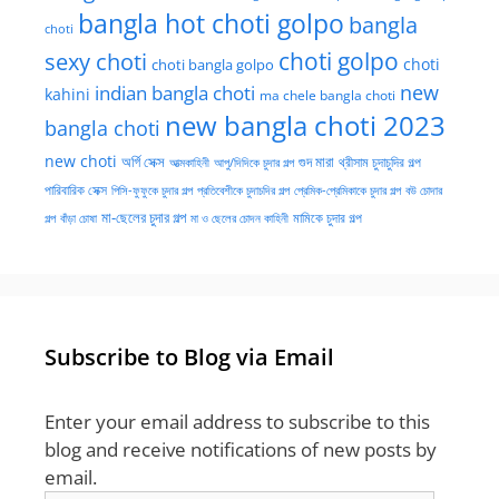
bangla hot choti golpo
bangla
choti
choti golpo
sexy choti
choti
choti bangla golpo
new
indian bangla choti
kahini
ma chele bangla choti
new bangla choti 2023
bangla choti
new choti
গুদ মারা
অর্গি সেক্স
আত্মকাহিনী
আপু/দিদিকে চুদার গল্প
থ্রীসাম চুদাচুদির গল্প
পারিবারিক সেক্স
পিসি-ফুফুকে চুদার গল্প
প্রতিবেশীকে চুদাচদির গল্প
প্রেমিক-প্রেমিকাকে চুদার গল্প
বউ চোদার
মা-ছেলের চুদার গল্প
মামিকে চুদার গল্প
বাঁড়া চোষা
গল্প
মা ও ছেলের চোদন কাহিনী
Subscribe to Blog via Email
Enter your email address to subscribe to this
blog and receive notifications of new posts by
email.