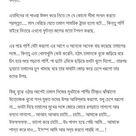
এতদিনের না পাওয়া উশুল করে নিতে সে যে কোনো সীমা লংঘন করতে
প্রস্তুত…. মাল বেরিয়ে যেতে তমাল সাময়িক ঠান্ডা হলো বটে… কিন্তু গার্গি
বাইরে ভিতরে এখনো ফুটন্ত জলের মতো টগবগ করছে.
এর পরে গার্গি যেটা করলো এর আগে ও অনেকে অনেক বার করেছে তমালের
সঙ্গে… কিন্তু এত খোলাখুলি কেউ করেনি. হঠাৎ তমালকে বুকে জড়িয়ে ধরে
চিৎ হয়ে শুয়ে পড়লো গার্গি. পা দুটো ২দিকে ছড়িয়ে গুদটা খুলে দিলো… তারপর
দুহাতে তমালের চুল খামছে ধরে তার মাথাটা জোড় করে চেপে ধরলো তার
গুদের উপর.
কিছু বুঝে ওঠার আগেই তমাল নিজের মুখটাকে গার্গির তীব্রও ঝাঁঝালো
উত্তেজক বুনো গন্ধ যুক্ত গুদের উপর আবিস্কার করলো. শুধু চেপে ধরলো
না… গুদটা দিয়ে তমালের মুখের সঙ্গে জোরে জোরে রগড়াতে লাগলো আর
বলতে লাগলো… আআহ আআহ চাটো… চাটো… আমাকে চাটো…
উফফফফফ… ভালো করে চাটো… ঊঃ পাগল হয়ে গেছি আমি… আমাকে
শান্ত করে দাও… ইসস্শ আমি আর সহ্য করতে পারছি না…. !