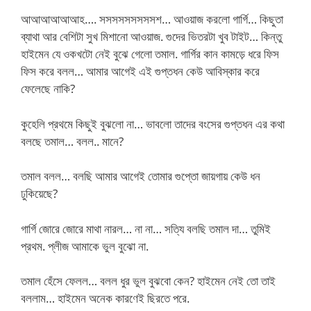
আআআআআআহ…. সসসসসসসসসশ… আওয়াজ করলো গার্গি… কিছুতা
ব্যাথা আর বেশিটা সুখ মিশানো আওয়াজ. গুদের ভিতরটা খুব টাইট… কিন্তু
হাইমেন যে ওকখটো নেই বুঝে গেলো তমাল. গার্গির কান কামড়ে ধরে ফিস
ফিস করে বলল… আমার আগেই এই গুপ্তধন কেউ আবিস্কার করে
ফেলেছে নাকি?
কুহেলি প্রথমে কিছুই বুঝলো না… ভাবলো তাদের বংসের গুপ্তধন এর কথা
বলছে তমাল… বলল.. মানে?
তমাল বলল… বলছি আমার আগেই তোমার গুপ্তো জায়গায় কেউ ধন
ঢুকিয়েছে?
গার্গি জোরে জোরে মাথা নারল… না না… সত্যি বলছি তমাল দা… তুমিই
প্রথম. প্লীজ আমাকে ভুল বুঝো না.
তমাল হেঁসে ফেলল… বলল ধুর ভুল বুঝবো কেন? হাইমেন নেই তো তাই
বললাম… হাইমেন অনেক কারণেই ছিরতে পরে.