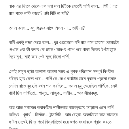
নাক এর ভিতর থেকে এক দলা মাল ছিটকে যেতেই গার্গি বলল… শিট ! এত
মাল থাকে নাকি কারো? ওটা বিচি না খনি?
তমাল বলল… ব্লূ ফিল্মের সাথে মিলল না… তাই না?
গার্গি একটু লজ্জা পেয়ে বলল… ধুর ওগুলোকে যদি মাল বলে তাহলে তোমারটা
দেখলে ওরা কী বলবে কে জানে? তারপর পাশে পরে থাকা নিজের টপটা তুলে
নিয়ে মুখ.. মাই আর পেট মুছে নিলো গার্গি.
একই মানুষ দুটো আলাদা আলাদা সময় এ পৃথক পরিবেশে সম্পূর্ন বিপরীত
চরিত্র হয়ে যেতে পরে… গার্গি কে দেখে কথাটার মানে বুঝতে পড়লো তমাল.
সেদিন রাতে কুহেলি যখন গান করছিল… তমাল চুমু খেয়েছিল গার্গিকে. সেই
গার্গি ছিল মার্জিতো.. শান্ত.. লাজুক.. শালীন… আর সীমাবদ্ধ.
আর আজ সমাজের তথাকতিত শালীনতার দায়বদ্ধতার আড়ালে এসে গার্গি
অস্থির.. খুদার্থ… নির্লজ্জ… উন্মাদিনি.. আর বেহয়া. অবদমিতো কাম সামান্য
ফাটল দেখেই ছিদ্র পথে বিস্ফারিতো হয়ে জগত সংসারকে গ্রাস করতে
উদ্ধত.