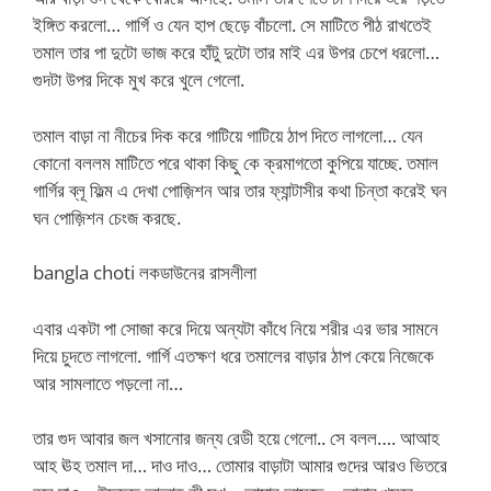
ইঙ্গিত করলো… গার্গি ও যেন হাপ ছেড়ে বাঁচলো. সে মাটিতে পীঠ রাখতেই
তমাল তার পা দুটো ভাজ করে হাঁটু দুটো তার মাই এর উপর চেপে ধরলো…
গুদটা উপর দিকে মুখ করে খুলে গেলো.
তমাল বাড়া না নীচের দিক করে গাটিয়ে গাটিয়ে ঠাপ দিতে লাগলো… যেন
কোনো বললম মাটিতে পরে থাকা কিছু কে ক্রমাগতো কুপিয়ে যাচ্ছে. তমাল
গার্গির ব্লূ ফিল্ম এ দেখা পোজ়িশন আর তার ফ্যান্টাসীর কথা চিন্তা করেই ঘন
ঘন পোজ়িশন চেংজ করছে.
bangla choti লকডাউনের রাসলীলা
এবার একটা পা সোজা করে দিয়ে অন্যটা কাঁধে নিয়ে শরীর এর ভার সামনে
দিয়ে চুদতে লাগলো. গার্গি এতক্ষণ ধরে তমালের বাড়ার ঠাপ কেয়ে নিজেকে
আর সামলাতে পড়লো না…
তার গুদ আবার জল খসানোর জন্য রেডী হয়ে গেলো.. সে বলল…. আআহ
আহ ঊহ তমাল দা… দাও দাও… তোমার বাড়াটা আমার গুদের আরও ভিতরে