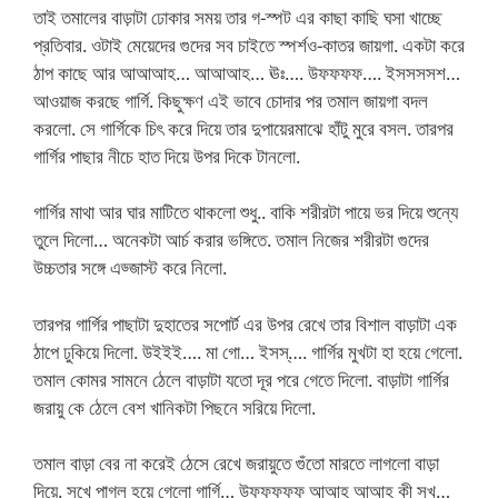
তাই তমালের বাড়াটা ঢোকার সময় তার গ-স্পট এর কাছা কাছি ঘসা খাচ্ছে
প্রতিবার. ওটাই মেয়েদের গুদের সব চাইতে স্পর্শও-কাতর জায়গা. একটা করে
ঠাপ কাছে আর আআআহ… আআআহ… ঊঃ…. উফফফফ…. ইসসসসশ…
আওয়াজ করছে গার্গি. কিছুক্ষণ এই ভাবে চোদার পর তমাল জায়গা বদল
করলো. সে গার্গিকে চিৎ করে দিয়ে তার দুপায়েরমাঝে হাঁটু মুরে বসল. তারপর
গার্গির পাছার নীচে হাত দিয়ে উপর দিকে টানলো.
গার্গির মাথা আর ঘার মাটিতে থাকলো শুধু.. বাকি শরীরটা পায়ে ভর দিয়ে শুন্যে
তুলে দিলো… অনেকটা আর্চ করার ভঙ্গিতে. তমাল নিজের শরীরটা গুদের
উচ্চতার সঙ্গে এড্জাস্ট করে নিলো.
তারপর গার্গির পাছাটা দুহাতের সপোর্ট এর উপর রেখে তার বিশাল বাড়াটা এক
ঠাপে ঢুকিয়ে দিলো. উইইই…. মা গো… ইসস্…. গার্গির মুখটা হা হয়ে গেলো.
তমাল কোমর সামনে ঠেলে বাড়াটা যতো দূর পরে গেতে দিলো. বাড়াটা গার্গির
জরায়ু কে ঠেলে বেশ খানিকটা পিছনে সরিয়ে দিলো.
তমাল বাড়া বের না করেই ঠেসে রেখে জরায়ুতে গুঁতো মারতে লাগলো বাড়া
দিয়ে. সুখে পাগল হয়ে গেলো গার্গি… উফফফফফ আআহ আআহ কী সুখ…