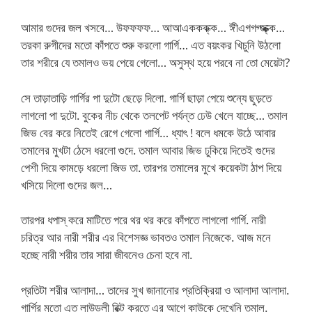
আমার গুদের জল খসবে… উফফফফ… আআএককক্ক্ক… ঈীএগগগ্জ্ক্ক্ক্ক…
তরকা রুগীদের মতো কাঁপতে শুরু করলো গার্গি… এত বয়ংকর খিচুনি উঠলো
তার শরীরে যে তমালও ভয় পেয়ে গেলো… অসুস্থ হয়ে পরবে না তো মেয়েটা?
সে তাড়াতাড়ি গার্গির পা দুটো ছেড়ে দিলো. গার্গি ছাড়া পেয়ে শুন্যে ছুড়তে
লাগলো পা দুটো. বুকের নীচ থেকে তলপেট পর্যন্ত ঢেউ খেলে যাচ্ছে… তমাল
জিভ বের করে নিতেই রেগে গেলো গার্গি… ধ্যাৎ ! বলে ধমকে উঠে আবার
তমালের মুখটা ঠেসে ধরলো গুদে. তমাল আবার জিভ ঢুকিয়ে দিতেই গুদের
পেশী দিয়ে কামড়ে ধরলো জিভ তা. তারপর তমালের মুখে কয়েকটা ঠাপ দিয়ে
খসিয়ে দিলো গুদের জল…
তারপর ধপাস্ করে মাটিতে পরে থর থর করে কাঁপতে লাগলো গার্গি. নারী
চরিত্র আর নারী শরীর এর বিশেসজ্ঞ ভাবতও তমাল নিজেকে. আজ মনে
হচ্ছে নারী শরীর তার সারা জীবনেও চেনা হবে না.
প্রতিটা শরীর আলাদা… তাদের সুখ জানানোর প্রতিক্রিয়া ও আলাদা আলাদা.
গার্গির মতো এত লাউড্লী রিক্ট করতে এর আগে কাউকে দেখেনি তমাল.