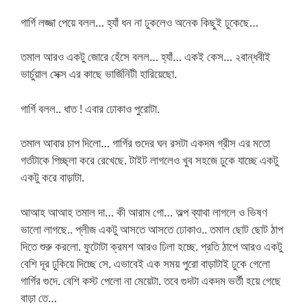
গার্গি লজ্জা পেয়ে বলল… হ্যাঁ ধন না ঢুকলেও অনেক কিছুই ঢুকেছে…
তমাল আরও একটু জোরে হেঁসে বলল… হ্যাঁ… একই কেস… ২বান্ধবীই
ভার্চুয়াল সেক্স এর কাছে ভার্জিনিটী হারিয়েছো.
গার্গি বলল.. ধাত ! এবার ঢোকাও পুরোটা.
তমাল আবার চাপ দিলো… গার্গির গুদের ঘন রসটা একদম গ্রীস এর মতো
গর্তটাকে পিচ্ছ্লা করে রেখেছে. টাইট লাগলেও খুব সহজে ঢুকে যাচ্ছে একটু
একটু করে বাড়াটা.
আআহ আআহ তমাল দা… কী আরাম গো… অল্প ব্যাথা লাগলে ও ভিষণ
ভালো লাগছে.. প্লীজ একটু আসতে আসতে ঢোকাও.. তমাল ছোট ছোট ঠাপ
দিতে শুরু করলো. ফুটোটা ক্রমশ আরও ঢিলা হচ্ছে. প্রতি ঠাপে আরও একটু
বেশি দূর ঢুকিয়ে দিচ্ছে সে. এভাবেই এক সময় পুরো বাড়াটাই ঢুকে গেলো
গার্গির গুদে. বেশি কস্ট পেলো না মেয়েটা. তবে গুদটা একদম ভর্তী হয়ে গেছে
বাড়া তে…