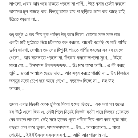
লাগলো. এবার আর শুয়ে থাকতে পড়লো না গার্গি… উঠে বসার চেস্টা করলো
তমালের চুল খামছে ধরে. কিন্তু তমাল তার পা ছড়িয়ে চেপে ধরে আছে তাই
উঠতে পড়লো না…
শুধু কনুই এ ভর দিয়ে বুক পর্যন্ত উচু করে দিলো. তোমার সঙ্গে সঙ্গে তার
একটা মাই মুঠোতে নিয়ে চটকাতে শুরু করলো. আগেই বলেছি যে মাই গার্গির
দুর্বল জায়গা. সেখানে তমালের টিপুণই পড়তে গার্গির ধরজের সব বধ ভেঙ্গে
গেলো… আর সামলাতে পড়লো না. চিৎকার করতে লাগলো সুখে…. উইই
মাআ গো…. ইসসসশ উফফফফফফ…. ঊঃ মরে যাবো আমি… এ কী করছ
তুমি… ছারো আমাকে ছেড়ে দাও… আর সহ্য করতে পারছি না… উহ কিভাবে
জন্তুর মতো চেপে ধরে আছে দেখো… নড়তেও দিচ্ছে না… ঊহ ঊহ
আআহ…
তমাল এবার জিভটা থেকে ঢুকিয়ে দিলো গুদের ভিতর… এক দলা ঘন গুদের
রস উঠে এলো জিভ এ. সেটা গিলে নিয়েই জিভটা যতটা পারে ভিতরে ঢোকাতে
বের করতে লাগলো. সেই সঙ্গে হাতের পুরো শক্তি দিয়ে পালা করে দুটো মাই
কছলে লাল করে তুলল. সসসসসসসশ…. উহ… আআআআহ…. মাআ
গোঊো…. ইইইইসসসসসসসসসশ….. আমি আর পারলাম না…