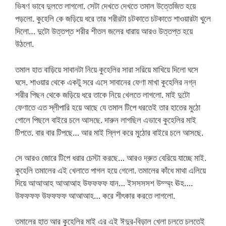
ভিষণ ভাবে দুলতে লাগলো. সেটা দেখতে দেখতে তমাল উত্তেজিত হয়ে
পড়লো. কুহেলি কে জড়িয়ে ধরে তার শরীরটা চটকাতে চটকাতে শাওয়ারটা খুলে
দিলো… দুটো উত্তপ্ত শরীর শীতল জলের ধারায় আরও উত্তপ্ত হয়ে
উঠলো.
তমাল হাত বাড়িয়ে সাবানটা নিয়ে কুহেলির সারা সরিয়ে মাখিয়ে দিলো ঘসে
ঘসে. শাওয়ার থেকে একটু সরে এসে সাবানের ফেণা মাখা কুহেলির নগ্ন
শরীর পিছন থেকে জড়িয়ে ধরে তাকে নিয়ে খেলতে লাগলো. মাই দুটো
ফেণাতে এত স্লীপারি হয়ে আছে যে তমাল টিপে ধরতেই তার হাতের মুঠো
গোলে পিছলে বাইরে চলে আসছে. দারুন লাগছিল এভাবে কুহেলির মাই
টিপতে. বার বার টিপছে… আর মাই স্লিপ করে মুঠোর বাইরে চলে আসছে.
সে আরও জোরে টিপে ধরার চেস্টা করছে… আরও দ্রুত বেরিয়ে যাচ্ছে মাই.
কুহেলি তমালের এই খেলাতে পাগল হয়ে গেলো. তমালের কাঁধে মাথা এলিয়ে
দিয়ে আআআহ আআআহ উফফফফ যান… ইসসসসশ উম্ম্ম্ং ঊহ….
উফফফফ উফফফফ আআআহ… করে শীৎকার করতে লাগলো.
তমালের হাত আর কুহেলির মাই এর এই ঈদুর-বিড়াল খেলা চলতে চলতেই