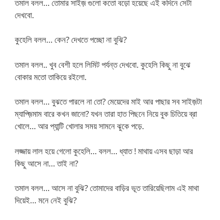
তমাল বলল… তোমার সাইজ় গুলো কতো বড়ো হয়েছে এই কদিনে সেটা
দেখবো.
কুহেলি বলল… কেন? দেখতে পচ্ছো না বুঝি?
তমাল বলল.. খুব বেশী হলে লিমিট পর্যন্ত দেখবো. কুহেলি কিছু না বুঝে
বোকার মতো তাকিয়ে রইলো.
তমাল বলল… বুঝতে পারলে না তো? মেয়েদের মাই আর পাছার সব সাইজ়টা
ম্যাগ্জ়িমাম বারে কখন জানো? যখন তারা হাত পিছনে নিয়ে বুক চিতিয়ে ব্রা
খোলে… আর প্যান্টি খোলার সময় সামনে ঝুকে পড়ে.
লজ্জায় লাল হয়ে গেলো কুহেলি… বলল… ধ্যাত ! মাথায় এসব ছাড়া আর
কিছু আসে না… তাই না?
তমাল বলল… আসে না বুঝি? তোমাদের বাড়ির ভূত তারিয়েছিলাম এই মাথা
দিয়েই… মনে নেই বুঝি?