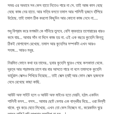
সময় এর অভাবে সব কেস হাতে নিতেও পারে না সে. তাই আজ কাল বেছে
বেছে কাজ নেয় হাতে. আর সত্যি বলতে তমাল আর শালিনী দুজনে হাঁপিয়ে
উঠেছে. তাই তমাল ঠিক করলো কিছুদিন আর কোনো কাজ নেবে না….
শুধু বিশ্রাম করে মগজটা কে সাঁনিয়ে তুলবে. বেশি ব্যবহারে তলোয়ারের ধারও
কমে যায়… আবার সাঁন না দিলে কাজ হয় না. এই এক বছরে কুহেলি কিন্তু
ঠিকই যোগাযোগ রেখেছে. তমাল আর কুহেলির সম্পর্কটা এখন আরও
সহজ… আরও মধুর.
নিয়মিত ফোনে কথা হয় তাদের.. দুবার কুহেলি ঘুরেও গেছে কলকাতা থেকে.
দূরত্ব আর পড়াশুনার চাপে বার বার আসতে পারে না বলে তমালকে কুহেলি
ভার্চুয়াল সেক্সও শিখিয়ে নিয়েছে… তাই সেক্স চ্যাট্ আর ফোন সেক্স দুজনকে
বেধে রেখেছে কাছা কাছি.
আউট অফ সাইট হলে ও আউট অফ মাইংড হতে দেয়নি. হঠাৎ একদিন
শালিনী বলল… বসস… আমার ছোট বেলার এক বান্ধবীর বিয়ে… ওরা দিল্লী
থাকে. খুব করে যেতে লিখেছে. এখন তো কেস নিচ্ছেন না.. কয়েকদিন ঘুরে
আসব নাকি? যদি আপনার অসুবিধা না হয়….!