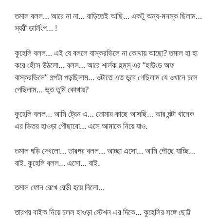
তমাল বলল… আরে না না… বাড়িতেই আছি… একটু অন্য-মনস্ক ছিলাম…
স্যরী ডার্লিংগ… !
কুহেলি বলল… এই যে বললে বাস্করভিলে না কোথায় আছো? তমাল হা হা
করে হেঁসে উঠলো… বলল… আরে শার্লক হল্ম্‌স্ এর “হাউংড অফ
বাস্করভিলে” গল্পটা পড়ছিলাম… ওটাতে এত ডুবে গেছিলাম যে ওখানে চলে
গেছিলাম… ভূত তুমি কোথায়?
কুহেলি বলল… আমি ট্রেন এ… তোমার কাছে আসছি… আর ঘন্টা খানেক
এর ভিতর হাওড়া পৌছাবো… এসে আমাকে নিয়ে যাও.
তমাল ঘড়ি দেখলো… তারপর বলল… আচ্ছা এসো… আমি পৌছে যাচ্ছি…
বাই. কুহেলি বলল… এসো… বাই.
তমাল ফোন রেখে রেডী হয়ে নিলো…
তারপর বাইক নিয়ে চলল হাওড়া স্টেশন এর দিকে… কুহেলির সঙ্গে ছোট্ট