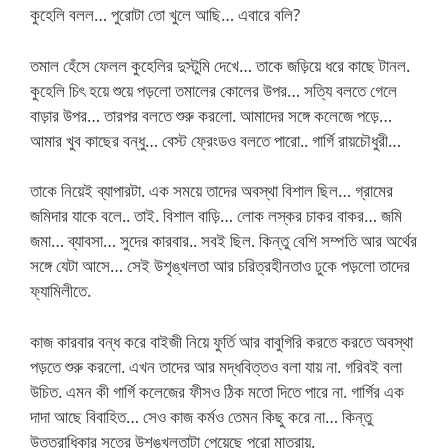
কুহেলি বলল… পুরোটা তো খুলে আছি… এবারে বলি?
তমাল হেঁসে ফেলল কুহেলির দুস্টুমি দেখে… তাকে জড়িয়ে ধরে কাছে টানল.
কুহেলি চিৎ হয়ে শুয়ে পড়লো তমালের কোলের উপর… সত্যি বলতে গেলে
বাড়ার উপর… তারপর বলতে শুরু করলো. আমাদের সঙ্গে কলেজে পড়ে…
আমার খুব কাছের বন্ধু… বেস্ট ফ্রেংডও বলতে পারো.. গার্গি রায়চৌধুরী…
তাকে নিয়েই ব্যাপারটা. এক সময়ে তাদের অবস্থা বিশাল ছিল… গ্রামের
জমিদার যাকে বলে.. তাই. বিশাল বাড়ি… লোক লস্কর চাকর বাকর… জমি
জমা… ব্যাবসা… সুদের কারবার.. সবই ছিল. কিন্তু বেশি সম্পতি আর অর্থের
সঙ্গে যেটা আসে… সেই উশৃঙ্খলতা আর চরিত্রহীনতাও ঢুকে পড়লো তাদের
ফ্যামিলীতে.
কাজ কারবার বন্ধ করে বাইজী নিয়ে ফুর্তি আর বাবুগিরি করতে করতে অবস্থা
পড়তে শুরু করলো. এখন তাদের আর মদ্ধবিত্তও বলা যায় না. গরিবই বলা
উচিত. এমন কী গার্গি কলেজের ফীসও ঠিক মতো দিতে পারে না. গার্গির এক
দাদা আছে বিবাহিত… সেও কাজ কর্মও তেমন কিছু করে না… কিন্তু
উত্তরাধিকার সূত্রে উশৃঙ্খলতাটা পেয়েছে পুরো মাত্রায়.