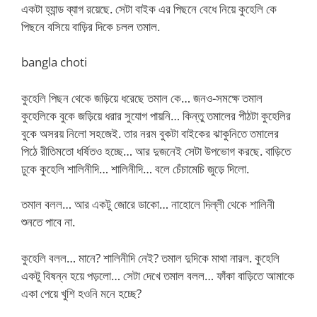
একটা হ্যান্ড ব্যাগ রয়েছে. সেটা বাইক এর পিছনে বেধে নিয়ে কুহেলি কে
পিছনে বসিয়ে বাড়ির দিকে চলল তমাল.
bangla choti
কুহেলি পিছন থেকে জড়িয়ে ধরেছে তমাল কে… জনও-সমক্ষে তমাল
কুহেলিকে বুকে জড়িয়ে ধরার সুযোগ পায়নি… কিন্তু তমালের পীঠটা কুহেলির
বুকে অসরয় নিলো সহজেই. তার নরম বুকটা বাইকের ঝাকুনিতে তমালের
পিঠে রীতিমতো ধর্ষিতও হচ্ছে… আর দুজনেই সেটা উপভোগ করছে. বাড়িতে
ঢুকে কুহেলি শালিনীদি… শালিনীদি… বলে চেঁচামেচি জুড়ে দিলো.
তমাল বলল… আর একটু জোরে ডাকো… নাহোলে দিল্লী থেকে শালিনী
শুনতে পাবে না.
কুহেলি বলল… মানে? শালিনীদি নেই? তমাল দুদিকে মাথা নারল. কুহেলি
একটু বিষন্ন হয়ে পড়লো… সেটা দেখে তমাল বলল… ফাঁকা বাড়িতে আমাকে
একা পেয়ে খুশি হওনি মনে হচ্ছে?