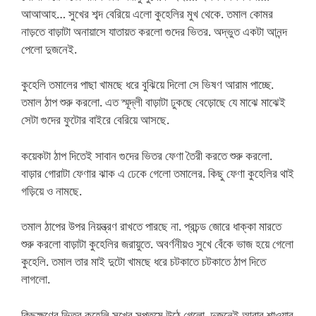
আআআহ… সুখের শব্দ বেরিয়ে এলো কুহেলির মুখ থেকে. তমাল কোমর
নাড়তে বাড়াটা অনায়াসে যাতায়ত করলো গুদের ভিতর. অদ্ভুত একটা আনন্দ
পেলো দুজনেই.
কুহেলি তমালের পাছা খামছে ধরে বুঝিয়ে দিলো সে ভিষণ আরাম পাচ্ছে.
তমাল ঠাপ শুরু করলো. এত স্মূদ্লী বাড়াটা ঢুকছে বেড়োছে যে মাঝে মাঝেই
সেটা গুদের ফুটোর বাইরে বেরিয়ে আসছে.
কয়েকটা ঠাপ দিতেই সাবান গুদের ভিতর ফেণা তৈরী করতে শুরু করলো.
বাড়ার গোরাটা ফেণার ঝাক এ ঢেকে গেলো তমালের. কিছু ফেণা কুহেলির থাই
গড়িয়ে ও নামছে.
তমাল ঠাপের উপর নিয়ন্ত্রণ রাখতে পারছে না. প্রচন্ড জোরে ধাক্কা মারতে
শুরু করলো বাড়াটা কুহেলির জরায়ুতে. অবর্ণনীয়ও সুখে বেঁকে ভাজ হয়ে গেলো
কুহেলি. তমাল তার মাই দুটো খামছে ধরে চটকাতে চটকাতে ঠাপ দিতে
লাগলো.
কিছুক্ষণের ভিতর কুহেলি সুখের সপ্তমে উঠে গেলো. দুজনেই আবার শাওয়ার