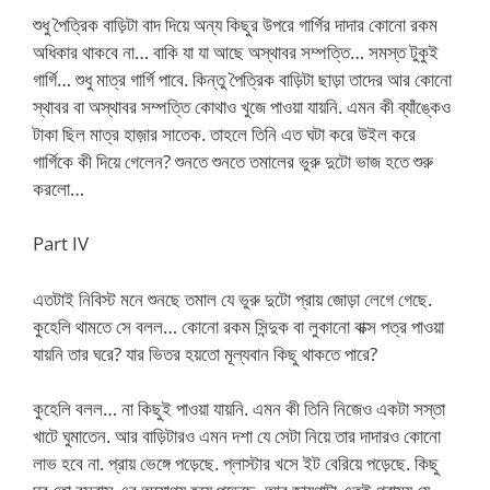
শুধু পৈত্রিক বাড়িটা বাদ দিয়ে অন্য কিছুর উপরে গার্গির দাদার কোনো রকম
অধিকার থাকবে না… বাকি যা যা আছে অস্থাবর সম্পত্তি… সমস্ত টুকুই
গার্গি… শুধু মাত্র গার্গি পাবে. কিন্তু পৈত্রিক বাড়িটা ছাড়া তাদের আর কোনো
স্থাবর বা অস্থাবর সম্পত্তি কোথাও খুজে পাওয়া যায়নি. এমন কী ব্যাঁঙ্কেও
টাকা ছিল মাত্র হাজ়ার সাতেক. তাহলে তিনি এত ঘটা করে উইল করে
গার্গিকে কী দিয়ে গেলেন? শুনতে শুনতে তমালের ভুরু দুটো ভাজ হতে শুরু
করলো…
Part IV
এতটাই নিবিস্ট মনে শুনছে তমাল যে ভুরু দুটো প্রায় জোড়া লেগে গেছে.
কুহেলি থামতে সে বলল… কোনো রকম সিন্দুক বা লুকানো বাক্স পত্র পাওয়া
যায়নি তার ঘরে? যার ভিতর হয়তো মূল্যবান কিছু থাকতে পারে?
কুহেলি বলল… না কিছুই পাওয়া যায়নি. এমন কী তিনি নিজেও একটা সস্তা
খাটে ঘুমাতেন. আর বাড়িটারও এমন দশা যে সেটা নিয়ে তার দাদারও কোনো
লাভ হবে না. প্রায় ভেঙ্গে পড়েছে. প্লাস্টার খসে ইট বেরিয়ে পড়েছে. কিছু