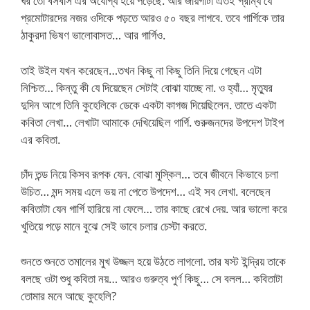
ঘর তো বসবাস এর অযোগ্য হয়ে পড়েছে. আর জায়গাটা এতই গ্রাম্য যে
প্রমোটারদের নজর ওদিকে পড়তে আরও ৫০ বছর লাগবে. তবে গার্গিকে তার
ঠাকুরদা ভিষণ ভালোবাসত… আর গার্গিও.
তাই উইল যখন করেছেন…তখন কিছু না কিছু তিনি দিয়ে গেছেন এটা
নিশ্চিত… কিন্তু কী যে দিয়েছেন সেটাই বোঝা যাচ্ছে না. ও হ্যাঁ… মৃত্যুর
দুদিন আগে তিনি কুহেলিকে ডেকে একটা কাগজ দিয়েছিলেন. তাতে একটা
কবিতা লেখা… লেখাটা আমাকে দেখিয়েছিল গার্গি. গুরুজনদের উপদেশ টাইপ
এর কবিতা.
চাঁদ তন্ড নিয়ে কিসব রূপক যেন. বোঝা মুস্কিল… তবে জীবনে কিভাবে চলা
উচিত… মন্দ সময় এলে ভয় না পেতে উপদেশ… এই সব লেখা. বলেছেন
কবিতাটা যেন গার্গি হারিয়ে না ফেলে… তার কাছে রেখে দেয়. আর ভালো করে
খুতিয়ে পড়ে মানে বুঝে সেই ভাবে চলার চেস্টা করতে.
শুনতে শুনতে তমালের মুখ উজ্জল হয়ে উঠতে লাগলো. তার ষস্ট ইন্দ্রিয় তাকে
বলছে ওটা শুধু কবিতা নয়… আরও গুরুত্ব পুর্ণ কিছু… সে বলল… কবিতাটা
তোমার মনে আছে কুহেলি?