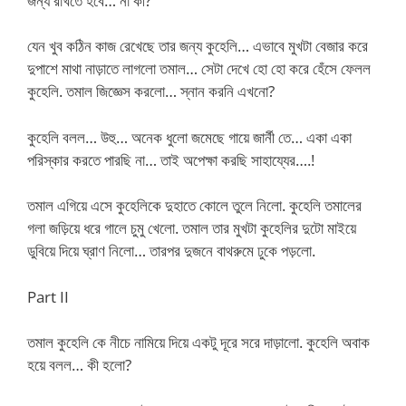
জন্য রাখতে হবে… না কী?
যেন খুব কঠিন কাজ রেখেছে তার জন্য কুহেলি… এভাবে মুখটা বেজার করে
দুপাশে মাথা নাড়াতে লাগলো তমাল… সেটা দেখে হো হো করে হেঁসে ফেলল
কুহেলি. তমাল জিজ্ঞেস করলো… স্নান করনি এখনো?
কুহেলি বলল… উহু… অনেক ধুলো জমেছে গায়ে জার্নী তে… একা একা
পরিস্কার করতে পারছি না… তাই অপেক্ষা করছি সাহায্যের….!
তমাল এগিয়ে এসে কুহেলিকে দুহাতে কোলে তুলে নিলো. কুহেলি তমালের
গলা জড়িয়ে ধরে গালে চুমু খেলো. তমাল তার মুখটা কুহেলির দুটো মাইয়ে
ডুবিয়ে দিয়ে ঘ্রাণ নিলো… তারপর দুজনে বাথরুমে ঢুকে পড়লো.
Part II
তমাল কুহেলি কে নীচে নামিয়ে দিয়ে একটু দূরে সরে দাড়ালো. কুহেলি অবাক
হয়ে বলল… কী হলো?