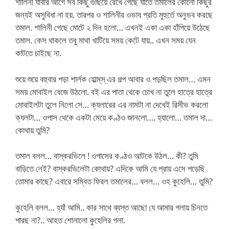
শালিনী যাবার আগে সব কিছু গুছিয়ে রেখে গেছে যাতে তমালের কোনো কিছুর
জন্যই অসুবিধা না হয়. তারপর ও শালিনীর ওভাব প্রতি মুহুর্তে অনুভব করছে
তমাল. শালিনী গেছে মোটে ২ দিন হলো… এখনই একা একা হাঁপিয়ে উঠেছে
তমাল. কেস থাকলে তবু মাথা খাটিয়ে সময় কেটে যায়.. এখন সময় যেন
কাটতে চাইছে না.
শুয়ে শুয়ে বহুবার পড়া শার্লক হোল্ম্‌স্ এর গল্প আবার ও পড়ছিল তমাল… এমন
সময় মোবাইল বেজে উঠলো. বই এর পাতা থেকে চোখ না তুলে হাত্রে হাত্রে
মোবাইলটা তুলে নিলো সে… ক্যলারের এর নামটা না দেখেই রিসীভ করলো
ক্যলটা… ওপাস থেকে একটা মেয়ে কণ্ঠও জানলো…. হ্যালো… তমাল দা…
কোথায় তুমি?
তমাল বলল… বাস্করভিলে ! ওপাসের কণ্ঠও আটকে উঠল… কী? তুমি
বাড়িতে নেই? বাস্করভিলেটা কোথায়? এদিকে আমি যে প্রায় এসে পড়েছি
তোমার কাছে? এবারে সম্বিত ফিরল তমালের… বলল… ওহ কুহেলি… তুমি?
কুহেলি বলল… হ্যাঁ আমি.. কার সাথে ব্যস্ত আছো যে আমার গলায় চিনতে
পারছ না?.. আহত শোনালো কুহেলির গলা.