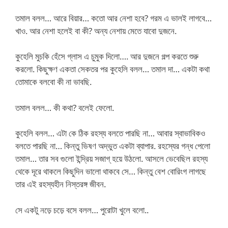
তমাল বলল… আরে বিয়ার… কতো আর নেশা হবে? গরম এ ভালই লাগবে…
খাও. আর নেশা হলেই বা কী? অন্য নেশায় মেতে যাবো দুজনে.
কুহেলি মুচকি হেঁসে গ্লাস এ চুমুক দিলো…. আর দুজনে গল্প করতে শুরু
করলো. কিছুক্ষণ একতা সেকতর পর কুহেলি বলল… তমাল দা… একটা কথা
তোমাকে বলবো কী না ভাবছি.
তমাল বলল… কী কথা? বলেই ফেলো.
কুহেলি বলল… এটা কে ঠিক রহস্য বলতে পারছি না… আবার স্বাভাবিকও
বলতে পারছি না… কিন্তু ভিষণ অদ্ভুত একটা ব্যাপার. রহস্যের গন্ধ পেলো
তমাল… তার সব গুলো ইন্দ্রিয় সজাগ্ হয়ে উঠলো. আসলে ভেবেছিল রহস্য
থেকে দূরে থাকলে কিছুদিন ভালো থাকবে সে… কিন্তু বেশ বোরিংগ লাগছে
তার এই রহস্যহীন নিস্তরঙ্গ জীবন.
সে একটু নড়ে চড়ে বসে বলল… পুরোটা খুলে বলো..