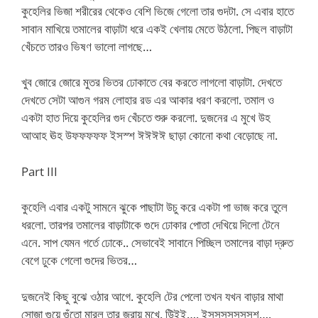
কুহেলির ভিজা শরীরের থেকেও বেশি ভিজে গেলো তার গুদটা. সে এবার হাতে
সাবান মাখিয়ে তমালের বাড়াটা ধরে একই খেলায় মেতে উঠলো. পিছল বাড়াটা
খেঁচতে তারও ভিষণ ভালো লাগছে…
খুব জোরে জোরে মুতর ভিতর ঢোকাতে বের করতে লাগলো বাড়াটা. দেখতে
দেখতে সেটা আগুন গরম লোহার রড এর আকার ধরণ করলো. তমাল ও
একটা হাত দিয়ে কুহেলির গুদ খেঁচতে শুরু করলো. দুজনের এ মুখে উহ
আআহ ঊহ উফফফফফ ইসস্শ ঈঈঈঈ ছাড়া কোনো কথা বেড়োছে না.
Part III
কুহেলি এবার একটু সামনে ঝুকে পাছাটা উচু করে একটা পা ভাজ করে তুলে
ধরলো. তারপর তমালের বাড়াটাকে গুদে ঢোকার পোতা দেখিয়ে দিলো টেনে
এনে. সাপ যেমন গর্তে ঢোকে.. সেভাবেই সাবানে পিচ্ছিল তমালের বাড়া দ্রুত
বেগে ঢুকে গেলো গুদের ভিতর…
দুজনেই কিছু বুঝে ওঠার আগে. কুহেলি টের পেলো তখন যখন বাড়ার মাথা
সোজা গুয়ে গুঁতো মারল তার জরায়ু মুখে. উিইই…. ইসসসসসসসশ….