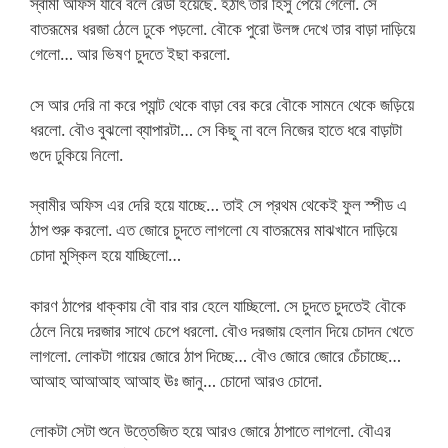
স্বামী অফিস যাবে বলে রেডী হয়েছে. হঠাৎ তার হিসু পেয়ে গেলো. সে
বাতরূমের ধরজা ঠেলে ঢুকে পড়লো. বৌকে পুরো উলঙ্গ দেখে তার বাড়া দাড়িয়ে
গেলো… আর ভিষণ চুদতে ইছা করলো.
সে আর দেরি না করে প্যান্ট থেকে বাড়া বের করে বৌকে সামনে থেকে জড়িয়ে
ধরলো. বৌও বুঝলো ব্যাপারটা… সে কিছু না বলে নিজের হাতে ধরে বাড়াটা
গুদে ঢুকিয়ে নিলো.
স্বামীর অফিস এর দেরি হয়ে যাচ্ছে… তাই সে প্রথম থেকেই ফুল স্পীড এ
ঠাপ শুরু করলো. এত জোরে চুদতে লাগলো যে বাতরূমের মাঝখানে দাড়িয়ে
চোদা মুস্কিল হয়ে যাচ্ছিলো…
কারণ ঠাপের ধাক্কায় বৌ বার বার হেলে যাচ্ছিলো. সে চুদতে চুদতেই বৌকে
ঠেলে নিয়ে দরজার সাথে চেপে ধরলো. বৌও দরজায় হেলান দিয়ে চোদন খেতে
লাগলো. লোকটা গায়ের জোরে ঠাপ দিচ্ছে… বৌও জোরে জোরে চেঁচাচ্ছে…
আআহ আআআহ আআহ ঊঃ জানু… চোদো আরও চোদো.
লোকটা সেটা শুনে উত্তেজিত হয়ে আরও জোরে ঠাপাতে লাগলো. বৌএর