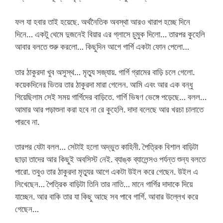
ফল যা হবার তাই হয়েছে. অর্থনৈতিক অবস্থা আরও খারাপ হচ্ছে দিনে
দিনে… একটু থেমে দুজনেই বিয়ার এর গ্লাসে চুমুক দিলো… তারপর কুহেলি
আবার বলতে শুরু করলো… কিছুদিন আগে গার্গি একটা ফোন পেলো…
তার ঠাকুরদা খুব অসুস্থ… মৃত্যু সজ্যায়. গার্গি গ্রামের বাড়ি চলে গেলো.
কয়েকদিনের ভিতর তার ঠাকুরদা মারা গেলেন. আমি এবং আর এক বন্ধু
গিয়েছিলাম সেই সময় গার্গিদের বাড়িতে. গার্গি ভিষণ ভেঙ্গে পড়েছে… বলল…
আমার আর পড়াশুনা করা হবে না রে কুহেলি. দাদা বলেছে আর খরচা চালাতে
পারবে না.
তারপর যেটা বলল… সেটাই হলো অদ্ভুত কাহিনী. পৈত্রিক বিশাল বাড়িটা
ছাড়া তাদের আর কিছুই অবসিস্ট নেই. ব্যাঙ্ক ব্যালেন্সও পর্যন্ত শুন্য বলতে
পারো. তবুও তার ঠাকুরদা মৃত্যুর আগে একটা উইল করে গেছেন. উইল এ
লিখেছেন… পৈত্রিক বাড়িটা তিনি তার নাতি… মানে গার্গির দাদাকে দিয়ে
যাচ্ছেন. আর বাকি তার যা কিছু আছে সব পাবে গার্গি. আবার উল্লেখ করে
গেছেন…