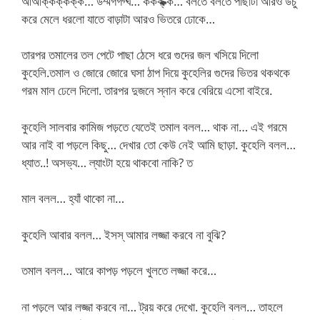
আআক্কক্কক্ক… উম্মগগগ্ঘ… ককক্ক্ক্ক্ক… বলতে বলতে পাছাটা আরও উচু
করে মেলে ধরলো যাতে বাড়াটা আরও ভিতরে ঢোকে…
তারপর তমালের তল পেটে পাছা ঠেসে ধরে গুদের জল খসিয়ে দিলো
কুহেলি.তমাল ও জোরে জোরে ঘসা ঠাপ দিয়ে কুহেলির গুদের ভিতর থকথকে
গরম মাল ঢেলে দিলো. তারপর দুজনে স্নান করে বেরিয়ে এসো বাইরে.
কুহেলি সালবার কামিজ পড়তে যেতেই তমাল বলল… থাক না… এই গরমে
আর নাই বা পড়লে কিছু… দেখার তো কেউ নেই আমি ছাড়া. কুহেলি বলল…
ধ্যাত..! অসভ্য… ল্যাংটা হয়ে থাকবো নাকি? ত
মাল বলল… হ্যাঁ থাকো না…
কুহেলি আবার বলল… ইসস্ আমার লজ্জা করবে না বুঝি?
তমাল বলল… আরে কাপড় পড়লে খুলতে লজ্জা করে…
না পড়লে আর লজ্জা করবে না… ট্রয় করে দেখো. কুহেলি বলল… তাহলে