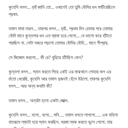
কুহেলি বলল… হ্যাঁ জানি তো… ওখানেই তো তুমি বৌদির গুদ ফাটিয়েছিলে
প্রথম.
তমাল মাথা নারল… তারপর বলল… হ্যাঁ.. প্রথম দিন চোদার পরে তোমার
বৌদি মানে কুন্তলার গুদ এত ব্যাথা হয়ে গেলো… যে ভালো করে হাঁটতে
পারছিল না. সেটা নজরে পড়লো তোমার বৌদির বৌদি… মানে শীপ্রার.
সে জিজ্ঞেস করলো… কী রে? খুড়িয়ে হাঁটছিস কেন?
কুন্তলা বলল… স্নান করতে গিয়ে ২থাই এর মাঝখানে লোহার কল এর
গুঁতো খেয়েছি. কুহেলি আর তমাল দুজনই হেঁসে উঠলো. তারপর কুহেলি
বলল… আর অন্য কথাটা কী?
তমাল বলল… অন্যটা হলো একটা জোক্স.
কুহেলি বলল… বলো.. বলো… শুনি…. তমাল বলতে লাগলো….. এক মহিলা
বাতরূমে ল্যাংটা হয়ে স্নান করছিল. দরজা ল্যক করতে ভুলে গেলো. তার