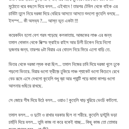
মুঠোতে ধরে কছলে দিয়ে বলল… এইখানে ! তারপর টেবিল থেকে বাইক এর
চাবিটা তুলে নিয়ে দরজা দিয়ে বেরিয়ে আসতে আসতে শুনলো কুহেলি বলছে…
ইসস্শ… কী অসভ্য ?…. আস্ত ভূত একটা !!!
কয়েকদিন হলো বেশ গরম পড়েছে কলকাতায়. আজকের লাঞ্চ এর জন্য
তমাল দোকান থেকে মিক্স্ড ফ্রাইড রাইস আর চিলী চিকেন নিয়ে নিলো
দুজনার জন্য. তারপর ৬টা বিয়ার এর বোতল নিয়ে ফিরে এলো বাড়ি তে.
ভিতর থেকে দরজা ল্যক করা ছিল… তমাল নিজের চাবি দিয়ে দরজা খুলে ঢুকে
পড়লো ভিতরে. বিয়ার গুলো ফ্রীজ়ে ঢুকিয়ে লাঞ্চ প্যাকেট গুলো কিচেনে রেখে
বেড রূমে এসে দেখলো কুহেলি শুধু ব্রা আর প্যান্টি পড়ে জামা কাপড় গুলো
আলনায় গুছিয়ে রাখছে.
সে জোরে শীষ দিয়ে উঠে বলল… ওয়াও ! কুহেলি ঘাড় ঘুরিয়ে ভেংচি কাটলো.
তমাল বলল… ও দুটো ও রাখার দরকার ছিল না শরীরে. কুহেলি দুস্টুমি ভড়া
চাহুঁনি দিয়ে বলল… তুমি কাজ না করে বকেই যাচ্ছ… কিছু কাজ তো তোমার