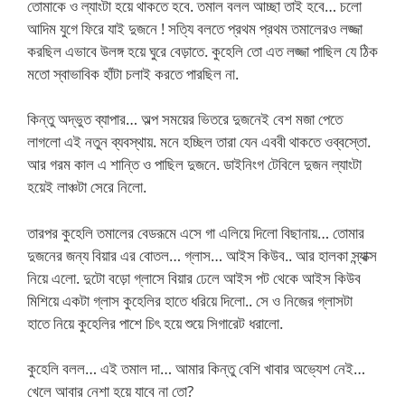
তোমাকে ও ল্যাংটা হয়ে থাকতে হবে. তমাল বলল আচ্ছা তাই হবে… চলো
আদিম যুগে ফিরে যাই দুজনে ! সত্যি বলতে প্রথম প্রথম তমালেরও লজ্জা
করছিল এভাবে উলঙ্গ হয়ে ঘুরে বেড়াতে. কুহেলি তো এত লজ্জা পাছিল যে ঠিক
মতো স্বাভাবিক হাঁটা চলাই করতে পারছিল না.
কিন্তু অদ্ভুত ব্যাপার… অল্প সময়ের ভিতরে দুজনেই বেশ মজা পেতে
লাগলো এই নতুন ব্যবস্থায়. মনে হচ্ছিল তারা যেন এববী থাকতে ওব্বস্তো.
আর গরম কাল এ শান্তি ও পাছিল দুজনে. ডাইনিংগ টেবিলে দুজন ল্যাংটা
হয়েই লাঞ্চটা সেরে নিলো.
তারপর কুহেলি তমালের বেডরূমে এসে গা এলিয়ে দিলো বিছানায়… তোমার
দুজনের জন্য বিয়ার এর বোতল… গ্লাস… আইস কিউব.. আর হালকা স্ন্যাক্স
নিয়ে এলো. দুটো বড়ো গ্লাসে বিয়ার ঢেলে আইস পট থেকে আইস কিউব
মিশিয়ে একটা গ্লাস কুহেলির হাতে ধরিয়ে দিলো.. সে ও নিজের গ্লাসটা
হাতে নিয়ে কুহেলির পাশে চিৎ হয়ে শুয়ে সিগারেট ধরালো.
কুহেলি বলল… এই তমাল দা… আমার কিন্তু বেশি খাবার অভ্যেশ নেই…
খেলে আবার নেশা হয়ে যাবে না তো?