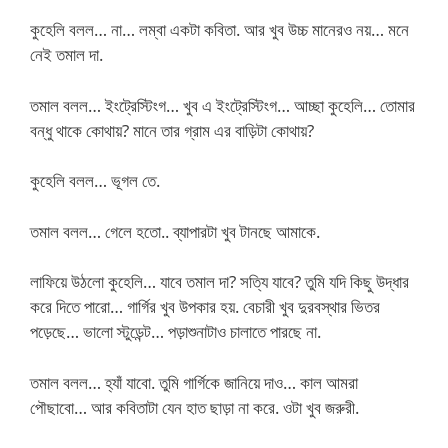
কুহেলি বলল… না… লম্বা একটা কবিতা. আর খুব উচ্চ মানেরও নয়… মনে
নেই তমাল দা.
তমাল বলল… ইংট্রেস্টিংগ… খুব এ ইংট্রেস্টিংগ… আচ্ছা কুহেলি… তোমার
বন্ধু থাকে কোথায়? মানে তার গ্রাম এর বাড়িটা কোথায়?
কুহেলি বলল… ভূগল তে.
তমাল বলল… গেলে হতো.. ব্যাপারটা খুব টানছে আমাকে.
লাফিয়ে উঠলো কুহেলি… যাবে তমাল দা? সত্যি যাবে? তুমি যদি কিছু উদ্ধার
করে দিতে পারো… গার্গির খুব উপকার হয়. বেচারী খুব দুরবস্থার ভিতর
পড়েছে… ভালো স্টুডেন্ট… পড়াশুনাটাও চালাতে পারছে না.
তমাল বলল… হ্যাঁ যাবো. তুমি গার্গিকে জানিয়ে দাও… কাল আমরা
পৌছাবো… আর কবিতাটা যেন হাত ছাড়া না করে. ওটা খুব জরুরী.