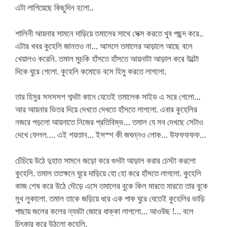
এটা লাগিয়েছে কিছুদিন হলো..
শালিনী আয়নার সামনে দাড়িয়ে তমালের সাথে সেক্স করতে খুব পছন্দ করে..
এটার খবর কুহেলি জানতও না… আসলে তমালের আড়ালে আছে বলে
খেয়ালও করেনি. তমাল মুচকি হাঁসতে হাঁসতে আয়নাটা আড়াল করে উল্টো
দিকে ঘুরে গেলো. কুহেলি কমোডে বসে হিসু করতে লাগলো.
তার হিসুর সসসসশ শব্দটা কানে যেতেই তমালেক সাইড এ সরে গেলো…
আর আয়নার ভিতর দিয়ে দেখতে দেখতে হাঁসতে লাগলো. এবার কুহেলির
নজরে পড়লো আয়নাতে নিজের প্রতিবিম্ভ… তমাল যে সব দেখছে সেটাও
দেখে ফেলল…. এই শয়তান… ইসস্শ কী জঘন্নও লোক… উফফফফফ…
চেঁচিয়ে উঠে দুহাত সামনে জড়ো করে গুদটা আড়াল করার চেস্টা করলো
কুহেলি. তমাল ততক্ষনে ঘুরে দাড়িয়ে হো হো করে হাঁসতে লাগলো. কুহেলি
কাজ শেষ করে উঠে দৌড়ে এসে তমালের বুকে কিল মারতে মারতে তার বুকে
মুখ লুকালো. তমাল তাকে জড়িয়ে ধরে এক পাক ঘুরে যেতেই কুহেলির ভাড়ি
পাছায় জলের কলের ন্যবটা জোরে ধাক্কা লাগলো… আওউছ !… বলে
চিৎকার করে উঠলো কুহেলি.