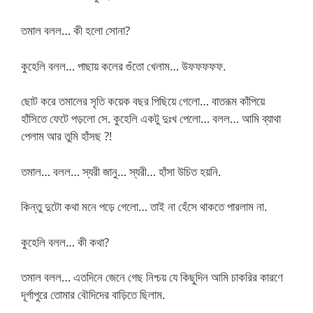
তমাল বলল… কী হলো সোনা?
কুহেলি বলল… পাছায় কলের গুঁতো খেলাম… উফফফফফ.
ছোট করে তমালের সৃতি কয়েক বছর পিছিয়ে গেলো… বাতরূম কাঁপিয়ে
হাঁসিতে ফেটে পড়লো সে. কুহেলি একটু দুঃখ পেলো… বলল… আমি ব্যাথা
পেলাম আর তুমি হাঁসছ ?!
তমাল… বলল… স্যরী জানু… স্যরী… হাঁসা উচিত হয়নি.
কিন্তু দুটো কথা মনে পড়ে গেলো… তাই না হেঁসে থাকতে পারলাম না.
কুহেলি বলল… কী কথা?
তমাল বলল… এতদিনে জেনে গেছ নিশ্চয় যে কিছুদিন আমি চাকরির কারণে
দূর্গাপুরে তোমার বৌদিদের বাড়িতে ছিলাম.