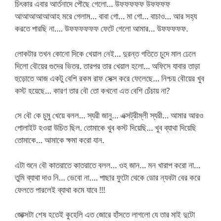
চিৎকার এবার আর্তনাদে পৌছে গেলো… উফফফফফ উফফফফ
আআআআআআহ মরে গেলাম… বাবা গো… মা গো… বাচাও… আর সহ্য
করতে পারছি না…. উফফফফফফ ফেটে গেলো আমার… উফফফফফ.
লোকটার তখন কোনো দিকে খেয়াল নেই… দুরন্ত গতিতে চুদে মাল ঢেলে
দিলো বৌয়ের গুদের ভিতর. তারপর তার খেয়াল হলো… অফিসে যাবার তাড়া
হুড়োতে আজ একটু বেশি রকম রাফ সেক্স করে ফেলেছে… নিশ্চয় বৌয়ের খুব
কস্ট হয়েছে… কারণ তার বৌ তো কখনো এত বেশি চেঁচায় না?
সে বৌ কে চুমু খেয়ে বলল… স্যরী জানু… এক্সট্রীম্লী স্যরী… আমার আরও
পোলাইট হওয়া উচিত ছিল. তোমাকে খুব কস্ট দিয়েছি… খুব ব্যাথা দিয়েছি
তোমাকে… আমাকে ক্ষমা করো যান.
এটা শুনে বৌ কাতরাতে কাতরাতে বলল… ওহ জান… মন খারাপ করো না…
তুমি ব্যাথা দাও নি… ভেবো না…. পাছার ফুটো থেকে ডোর ন্যবটা বের করে
ফেলতে পারলেই ব্যাথা কমে যাবে !!!
জোক্সটা শেষ হতেই কুহেলি এত জোরে হাঁসতে লাগলো যে তার মাই দুটো