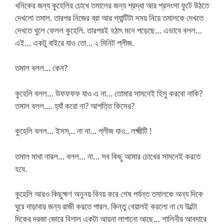
খনিকের জন্য কুহেলির চোখে তমালের জন্য শ্রদ্ধা আর প্রসংসা ফুটে উঠতে
দেখলো তমাল. তারপর নিজের ব্রা আর প্যান্টিটা সময় নিয়ে তমালকে দেখতে
দেখতে খুলে ফেলল কুহেলি. তারপরই হঠাৎ মনে পড়েছে… এভাবে বলল…
এই… একটু বাইরে যাও তো… ২ মিনিট প্লীজ.
তমাল বলল… কেন?
কুহেলি বলল… উফফফফ যাও এ না… তোমার সামনেই হিসু করবো নাকি?
তমাল বলল…. হ্যাঁ করো না? আপত্তি কিসের?
কুহেলি বলল… ইসস্… না না… প্লীজ যাও.. লক্ষ্মীটি !
তমাল মাথা নারল… বলল… না… সব কিছু আমার চোখের সামনেই করতে
হবে.
কুহেলি আরও কিছুক্ষণ অনুনয় বিনয় করে শেষ পর্যন্ত তমালকে অন্য দিকে
ঘুরে দাড়াবার জন্য রাজী করতে পারল. কিন্তু খেয়ালই করলো না যে উল্টো
দিকের দরজা জোরে বিশাল একটা আয়না লাগানো আছে… শালিনীর আবদারে