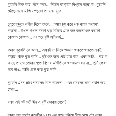
কুহেলি ফিক করে হেঁসে বলল… নিজের ভাগ্যকে বিশ্বাস হচ্ছে না ! কুহেলি
দৌড়ে এসে ঝাপিয়ে পড়লো তমালের বুকে.
চুমুতে চুমুতে ভরিয়ে দিলো তাকে… তমাল চুপ করে ঝড় থামার অপেক্ষা
করলো… উথাল পাথাল দমকা ঝড় থিতিয়ে এলে জল জমতে শুরু করলো
কোথাও কোথাও… এর পরে বৃষ্টি অনিবার্জ…
তমাল কুহেলি কে বলল… এখনই না ভিজে শুকনো থাকতে থাকতে একটু
বাজ়ার থেকে ঘুরে আসি… বৃষ্টি শুরু হলে দেরি হয়ে যাবে. একা আছি… ঘরে যা
আছে তা তো তোমার মতো বিশেষ অথিতি কে খাওয়ানও যায় না… তুমি ফ্রেশ
হয়ে নাও.. আমি ছোট করে ঘুরে আসি.
কুহেলি এমন ভাবে তমালের দিকে তাকলো… যেন তমালের মাথা খারাপ হয়ে
গেছে…
বলল এই খট খটে দিন এ বৃষ্টি কোথায় পেলে?
তমাল তার হাতটা কুহেলির ২ থাই এর মাঝে ঢুকিয়ে দিয়ে ঘেমে ওটা গুদটা