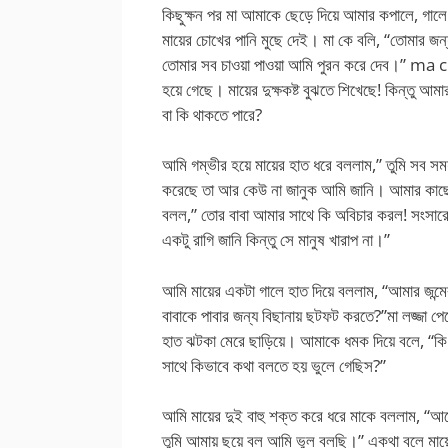
কিছুক্ষন পর মা আমাকে ছেড়ে দিয়ে আমার কপালে, গালে
মায়ের চোখের পানি মুছে দেই। মা কে বলি, “তোমার 
তোমার সব চাওয়া পাওয়া আমি পুরন করে দেব।” ma ch
হয়ে গেছে। মায়ের দুক্ষকষ্ট বুঝতে শিখেছে! কিন্তু 
বা কি থাকতে পারে?
আমি গম্ভীর হয়ে মায়ের হাত ধরে বললাম,” তুমি সব সময়
করেছে তা আর কেউ না জানুক আমি জানি। আমার কাছে 
বলল,” তোর বাবা আমার সাথে কি অবিচার করল! সংসারে 
একটু রাগি জানি কিন্তু সে মানুষ খারাপ না।”
আমি মায়ের একটা গালে হাত দিয়ে বললাম, “আমার জন্মে
বাবাকে পাবার জন্য বিছানায় ছটফট করতে?”মা লজ্জা পে
হাত ঝটকা মেরে ছাড়িয়ে। আমাকে ধমক দিয়ে বলে, “কি
সাথে কিভাবে কথা বলতে হয় ভুলে গেছিস?”
আমি মায়ের দুই বাহু শক্ত করে ধরে মাকে বললাম, “আজ
তুমি আমায় ছুয়ে বল আমি ভুল বলছি।” একথা বলে মায়