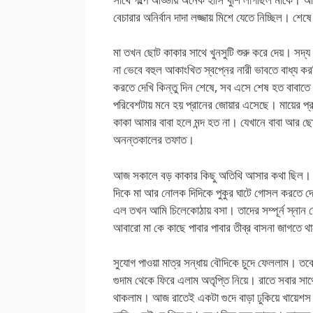
বেচারার অনির্বান দাদা লজ্জায় মিশে যেতে নিচ্ছিল। শ
মা তখন ছোট কাকার সাথে খুনসুটি শুরু করে দেয়। সদ্য
না ভেবে বহুল আকাংখিত স্বপ্নের নারী ভাবতে বাধ্য ক
করতে দেখি কিন্তু দিন শেষে, সব এসে শেষ হত বাবাত
পরিবেশটায় মনে হয় প্রানের জোয়ার এসেছে। মায়ের প্
কাকা আমার বাবা হলে মন্দ হত না। যেখানে বাবা আর
অনন্তকালের তফাত।
আজ সকালে বড় কাকার কিছু অতিথি আসার কথা ছিল। স
দিকে মা আর নোলক দিদিকে পুকুর ঘাটে গোসল করতে দেখ
এল তখন আমি চিলেকোঠায় বসা। তাদের সম্পূর্ন স্নান
আবারো মা কে কাছে পাবার পাবার তীব্র বাসনা জাগতে 
সুযোগ পাওয়া মাত্র সন্ধায় বৌদিকে চুদে ফেললাম। ত
গুদাম থেকে ফিরে এলাম অতৃপ্তি নিয়ে। রাতে সবার স
থাকলাম। আজ রাতেই একটা গুদে বাড়া ঢুকিয়ে খায়েশস 