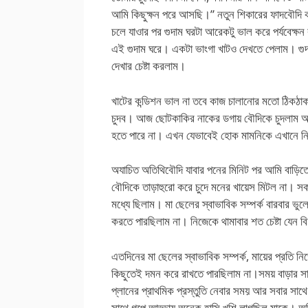
আমি কিছুক্ষন পরে আসছি।” নতুন শিকারের ফাদবৌদি 
চলে যাওার পর গুদাম ঘরটা আরেকটু ভাল করে পর্যবেক্
এই গুদাম ঘরে। একটা ভাংগা খাটও দেখতে পেলাম। গুদ
দেখার চেষ্টা করলাম।
খাটের কন্ডিশন ভাল না তবে কাজ চালানোর মতো ঠিক
চুদব। আজ ছোটকাকির নাকের ডগায় বৌদিকে চুদলাম অ
হতে পারে না। এখন যেভাবেই হোক মামনিকে এখানে 
অযাচিত অতিথিবৌদি যাবার পনের মিনিট পর আমি বাড়িত
বৌদিকে তাড়াহুরো করে চুদে মনের খায়েস মিটল না। স
মধ্যে ছিলাম। মা ছেলের স্বাভাবিক সম্পর্ক বারবার ভুলে
করতে পারছিলাম না। নিজেকে থামাবার শত চেষ্টা যেন বি
এতদিনের মা ছেলের স্বাভাবিক সম্পর্ক, মায়ের প্রতি ন
কিছুতেই দমন করে রাখতে পারছিলাম না।সময় বাড়ার সা
প্লানের প্রাথমিক প্রস্তুতি নেবার সময় আর সবার সা
সাথে গল্পে আড্ডায় অনেক হাসি খুশি লাগছিল মাকে। অনি