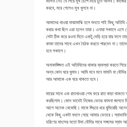
মাসিও নেই যে গিয়ে মুখ চেপে দিয়ে চুদে আসব। কাজের
করবে, মরে গেলেও মুখ খুলবে না।
আমাদের খাওয়া মাঝামাঝি হলে শুনতে পাই কিছু অতিথি
করার কথা ছিল এরা হলেন তারা। এনারা সকালে এসে পৌছ
সেটা ঠিক করে রওনা দিতে একটু দেড়ি হয়ে যায় ফলে ত
কাকা তাদের সাথে এখন বৈঠক করতে পারবেন না। তাদে
হবে সকালে।
অনাকাঙ্ক্ষিত এই অতিথিদের থাকার ব্যবস্থা করতে 
অন্য কোন ঘরে ঘুমাব। আমি মনে মনে মামনি বা বৌদির স
আর আমাকে এক ঘরে থাকতে হবে।
মায়ের সাথে এক রাতখাওয়া শেষ করে রাত কাচা থাকতে আ
করছিলাম। কোন ভাবেই নিজের ভেতর কামনা জাগতে দি
আগে অনেক থেকেছি। মাকে জ্ড়িয়ে ধরে ঘুমিয়েছি অনে
থেকে কিছু একটা বদলে গেছে আমার ভেতরে। স্বাভাবিক
হরিণের মাংসের মতো উমা বৌদির সাথে সঙ্গমের স্বাদ 