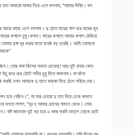
ের হাত আবারো মাথায় নিয়ে এসে বললাম, “আমার দিব্যি। বল
র আরো কাছে এসে বসলাম। দু হাতে মায়ের গাল ধরে মায়ের মুখ
 মায়ের কপালে চুমু খেলাম। মায়ের কপালে আমার কপাল ঠেকিয়ে
মার দুক্ষ দূর করার মতো যথেষ্ঠ বড় হয়েছি। আমি তোমাকে
োমাকে”
াচ্ছিস। তোর বাবা কিসের অভাব রেখেছে! আর তুই বাবার কোন
উচু করে ধরে ঠোটে গভীর চুমু দিতে থাকলাম। মা ঘটনা
ি করছি তখন আমাকে দু হাতে ধাক্কা দিয়ে ঠেলে সরিয়ে দেয়।
গল হয়ে গেছিস।”, মা তার চেহারা দু হাত দিয়ে ঢেকে কাদতে
 করে বলতে লাগল, “দূর হ আমার চোখের সামনে থেকে। তোর
কেন। যদি জানতাম তুই বড় হয়ে এ কাজ করবি তাহলে তোকে ছোট
 “আমি তোমাকে ভালবাসি মা। অনেক ভালবাসি। তুমি দিনের পর