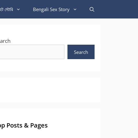
হট স্টোরি
Bengali Sex Story
arch
Search
op Posts & Pages