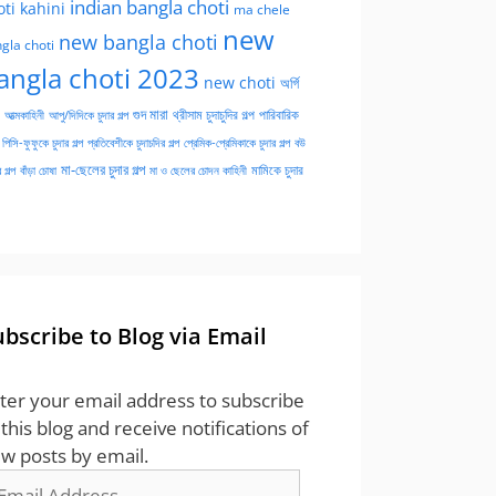
indian bangla choti
oti kahini
ma chele
new
new bangla choti
gla choti
angla choti 2023
new choti
অর্গি
গুদ মারা
পারিবারিক
আত্মকাহিনী
আপু/দিদিকে চুদার গল্প
থ্রীসাম চুদাচুদির গল্প
পিসি-ফুফুকে চুদার গল্প
প্রতিবেশীকে চুদাচদির গল্প
প্রেমিক-প্রেমিকাকে চুদার গল্প
বউ
মা-ছেলের চুদার গল্প
মামিকে চুদার
বাঁড়া চোষা
 গল্প
মা ও ছেলের চোদন কাহিনী
ubscribe to Blog via Email
ter your email address to subscribe
 this blog and receive notifications of
w posts by email.
ail