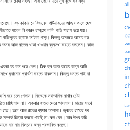
 মাসিদের চোদা সহজ। এরা পেটের দায়ে মুখ বুজে সব সহ্য
al
b
 এসেছে। বড় কাকার যে বিজনেস পার্টনারদের আজ সকালে দেখা
ch
াতে পারেন নি কারন রাস্তায় নাকি গাড়ি খারাপ হয়ে যায়।
ba
ারা গাজিপুরের জ্যামে আটকা পড়ে। কিন্তু অসময়ে আসায় বড়
ban
র জন্য আজ রাতের থাকা খাওয়ার ব্যবস্থা করতে বললেন। কাজ
ban
g
গিয়ে একটা ঘর কম পড়ে গেল। ঠিক হল আজ রাতের জন্য আমি
ch
াথে ঘুমানোর প্রার্থনা করতে থাকলাম। কিন্তু শুনতে পাই মা
in
ch
c
মি ঘরে চলে গেলাম। নিজেকে স্বাভাবিক রাখার চেষ্টা
তে চাচ্ছিলাম না। একবার হাতও মেরে আসলাম। মায়ের সাথে
ban
ক রাত। তবে আজ রাতের ব্যপার আলাদা। জ্বরের রাতের পর
h
 সম্পর্ক চিন্তা করতে পারছি না কেন যেন। তার উপর কচি
ch
আমাকে বার বার মিলনের জন্য প্রভাবিত করছে।