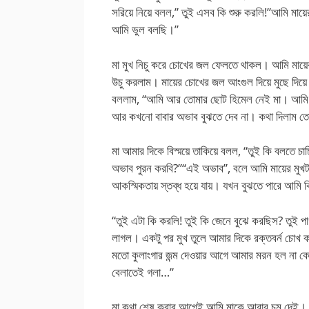
সরিয়ে নিয়ে বলল,” তুই এসব কি শুরু করলি!”আমি মায়
আমি ভুল বলছি।”
মা মুখ নিচু করে চোখের জল ফেলতে থাকল। আমি মায়ে
উচু করলাম। মায়ের চোখের জল আংগুল দিয়ে মুছে দিয়ে
বললাম, “আমি আর তোমার ছোট হিমেল নেই মা। আমি তো
আর কখনো বাবার অভাব বুঝতে দেব না। কথা দিলাম ত
মা আমার দিকে বিস্ময়ে তাকিয়ে বলল, “তুই কি বলতে চ
অভাব পুরন করবি?”“এই অভাব”, বলে আমি মায়ের মুখটা 
আকস্মিকতায় স্তব্ধ হয়ে যায়। যখন বুঝতে পারে আমি ক
“তুই এটা কি করলি! তুই কি জেনে বুঝে করছিস? তুই পা
লাগল। একটু পর মুখ তুলে আমার দিকে রক্তবর্ন চোখ
মতো কুলাংগার জন্ম দেওয়ার আগে আমার মরন হল না 
বেলাতেই গলা…”
মা কথা শেষ করার আগেই আমি মাকে আবার চুমু দেই।