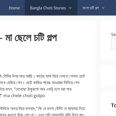
Home
Bangla Choti Stories
বাংলা চটি গল্প
 মা ছেলে চটি গল্প
Se
ি বৌদির উপর শুয়ে আছি। কাঠের ফাক দিয়ে দেখতে পেলাম ছোট
দেখে বেরিয়ে গেল। ছোট কাকির পায়ের আওয়াজ মিলিয়ে গেল
িয়ে বলল, “দেখেছো ঠাকুরপো আর একটু হলে ধরা পরে
রছো!” ma chele choti golpo
T
ৌদিকে অভয় দিয়ে বললাম,” কি যে বলনা বৌদি! যে জায়গায় নিয়ে
দের কখনো খুঁজে পেত না। এখন তুমি তাড়াতাড়ি বাড়ি ফিরে যাও