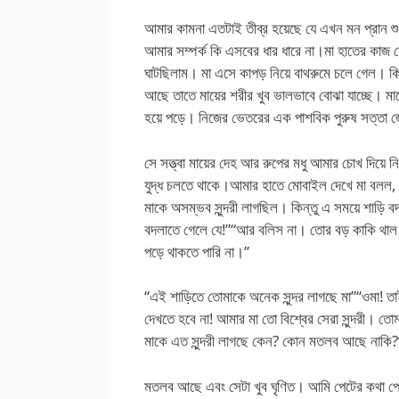
আমার কামনা এতটাই তীব্র হয়েছে যে এখন মন প্রান শু
আমার সম্পর্ক কি এসবের ধার ধারে না।মা হাতের কাজ
ঘাটছিলাম। মা এসে কাপড় নিয়ে বাথরুমে চলে গেল। কি
আছে তাতে মায়ের শরীর খুব ভালভাবে বোঝা যাচ্ছে। মা
হয়ে পড়ে। নিজের ভেতরের এক পাশবিক পুরুষ সত্তা 
সে সত্ত্বা মায়ের দেহ আর রুপের মধু আমার চোখ দিয়ে ন
যুদ্ধ চলতে থাকে।আমার হাতে মোবাইল দেখে মা বলল, 
মাকে অসম্ভব সুন্দরী লাগছিল। কিন্তু এ সময়ে শাড়ি ব
বদলাতে গেলে যে!”“আর বলিস না। তোর বড় কাকি থাল 
পড়ে থাকতে পারি না।”
“এই শাড়িতে তোমাকে অনেক সুন্দর লাগছে মা”“ওমা! ত
দেখতে হবে না! আমার মা তো বিশ্বের সেরা সুন্দরী। ত
মাকে এত সুন্দরী লাগছে কেন? কোন মতলব আছে নাকি?
মতলব আছে এবং সেটা খুব ঘৃণিত। আমি পেটের কথা পেট