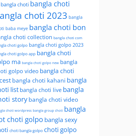
bangla choti
l bangla choti
angla choti 2023
bangla
bangla choti bon
oti baba meye
ngla choti collection
bangla choti com
bangla choti golpo 2023
gla choti golpo
bangla choti
gla choti golpo app
olpo ma
bangla
bangla choti golpo new
bangla choti
oti golpo video
bangla
cest
bangla choti kahani
oti list
bangla
bangla choti live
hoti story
bangla choti video
bangla
gla choti wordpress
bangla group choti
ot choti golpo
bangla sexy
choti golpo
oti
choti bangla golpo