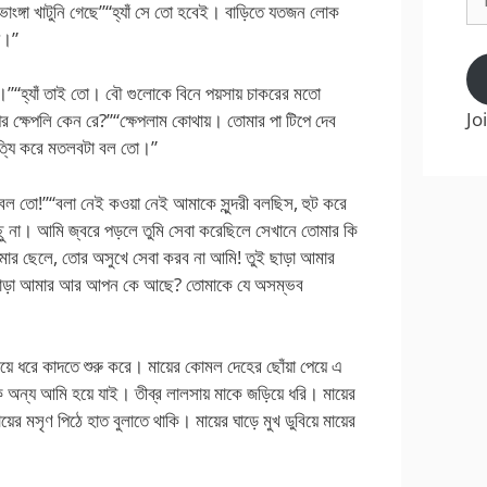
াংঙ্গা খাটুনি গেছে”“হ্যাঁ সে তো হবেই। বাড়িতে যতজন লোক
Ad
য়।”
।”“হ্যাঁ তাই তো। বৌ গুলোকে বিনে পয়সায় চাকরের মতো
Jo
 ক্ষেপলি কেন রে?”“ক্ষেপলাম কোথায়। তোমার পা টিপে দেব
ত্যি করে মতলবটা বল তো।”
ল তো!”“বলা নেই কওয়া নেই আমাকে সুন্দরী বলছিস, হুট করে
িছু না। আমি জ্বরে পড়লে তুমি সেবা করেছিলে সেখানে তোমার কি
ার ছেলে, তোর অসুখে সেবা করব না আমি! তুই ছাড়া আমার
াড়া আমার আর আপন কে আছে? তোমাকে যে অসম্ভব
 ধরে কাদতে শুরু করে। মায়ের কোমল দেহের ছোঁয়া পেয়ে এ
 অন্য আমি হয়ে যাই। তীব্র লালসায় মাকে জড়িয়ে ধরি। মায়ের
র মসৃণ পিঠে হাত বুলাতে থাকি। মায়ের ঘাড়ে মুখ ডুবিয়ে মায়ের