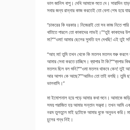
ভাল জানিস বাপু। দেখি আমাকে শুতে দে। সারাদিন হাড়ভ
সবার জন্য রান্নার কাজ করতেই তো বেলা শেষ হয়ে যা
“চাকরের কি দরকার। নিজেরাই তো সব কাজ নিতে পারি
খাটাতে পারলে তো কাকাদের লাভই।”“তুই কাকাদের উপর
মা?”“ওমা! আমার ছেলের সুমতি হল দেখছি! এই তুই স
“আহ মা! তুমি তখন থেকে কি মতলব মতলব শুরু করলে ব
আমার সেবা করতে চাচ্ছিস। ব্যাপার টা কি?”“ব্যপার ক
মতলব ছিল বল শুনি?”“ওমা মতলব থাকবে কেন! তুই আম
আর আপন কে আছে?”“আমিও তো তাই বলছি। তুমি ছ
ভালবাসি।”
মা ইমোশনাল হয়ে পড়ে আমার কথা শুনে। আমাকে জড়িয়ে
সময় পরাজিত হয় আমার সন্তান সত্ত্বা। তখন আমি এক
নরম তুলতুলে মাই দুটোকে আমার বুকে অনুভব করি। মায়ে
চুলের গন্ধ নিই।