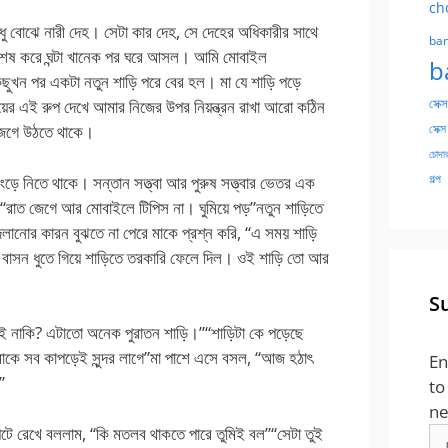
ch
ধু বোঝে নারী দেহ। সেটা কার দেহ, সে দেহের অধিকারীর সাথে
ban
 শেষ করে ঘন্টা খানেক পর ঘরে আসল। আমি মোবাইল
b
ছুখন পর একটা নতুন শাড়ি পরে বের হল। মা যে শাড়ি পড়ে
সেক্স
য়ের এই রুপ দেখে আমার নিজের উপর নিয়ন্ত্রন রাখা আরো কঠিন
সেক্স
জেগে উঠতে থাকে।
চোদার
গল্প
িংড়ে নিতে থাকে। সন্তান সত্ত্বা আর পুরুষ সত্ত্বার ভেতর এক
“রাত জেগে আর মোবাইলে টিপিস না। ঘুমিয়ে পড়”নতুন শাড়িতে
দলানোর কারন বুঝতে না পেরে মাকে প্রশ্ন করি, “এ সময় শাড়ি
বাসন ধুতে গিয়ে শাড়িতে তরকারি ফেলে দিল। ওই শাড়ি তো আর
S
াই নাকি? এটাতো অনেক পুরাতন শাড়ি।”“শাড়িটা কে পড়েছে
োমাকে সব কাপড়েই সুন্দর লাগে”মা পাশে এসে বসল, “আজ হঠাৎ
En
”
to
ne
ে রেখে বললাম, “কি মতলব থাকতে পারে তুমিই বল”“সেটা তুই
Em