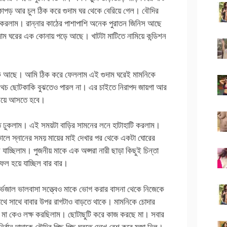
কাপড় আর চুল ঠিক করে গুদাম ঘর থেকে বেরিয়ে গেল। বৌদির
ষন করলাম। রান্নার কাঠের পাশাপাশি অনেক পুরাতন জিনিস আছে
াম ঘরের এক কোনায় পড়ে আছে। খাটটা মাটিতে নামিয়ে কন্ডিশন
ঠাক আছে। আমি ঠিক করে ফেললাম এই গুদাম ঘরেই মামনিকে
থচ ছোটকাকি বুঝতেও পারল না। এর চাইতে নিরাপদ জায়গা আর
নিয়ে আসতে হবে।
ে ঢুকলাম। এই সময়টা বাড়ির সামনের লনে হাটাহাটি করলাম।
কালে স্নানের সময় মায়ের মাই দেখার পর থেকে একটা ঘোরের
 যাচ্ছিলাম। পুজনীয় মাকে এক অপ্সরা নারী ছাড়া কিছুই চিন্তা
ফল হয়ে যাচ্ছিল বার বার।
ির্ভেজাল ভালবাসা সত্ত্বেও মাকে ভোগ করার বাসনা থেকে নিজেকে
থে সাথে বাবার উপর রাগটাও বাড়তে থাকে। মামনিকে চোদার
থে মা কেও লক্ষ করছিলাম। ছোটাছুটি করে কাজ করছে মা। সবার
র্বান দাদাকে বৌদির পিছু পিছু ঘুরতে দেখে বেশ করে মজা নিল।