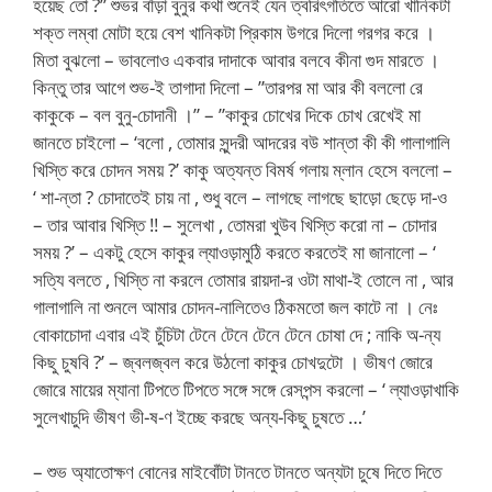
হয়েছ তো ?” শুভর বাঁড়া বুনুর কথা শুনেই যেন ত্বরিৎগতিতে আরো খানিকটা
শক্ত লম্বা মোটা হয়ে বেশ খানিকটা প্রিকাম উগরে দিলো গরগর করে ।
মিতা বুঝলো – ভাবলোও একবার দাদাকে আবার বলবে কীনা গুদ মারতে ।
কিন্তু তার আগে শুভ-ই তাগাদা দিলো – ”তারপর মা আর কী বললো রে
কাকুকে – বল বুনু-চোদানী ।” – ”কাকুর চোখের দিকে চোখ রেখেই মা
জানতে চাইলো – ‘বলো , তোমার সুন্দরী আদরের বউ শান্তা কী কী গালাগালি
খিস্তি করে চোদন সময় ?’ কাকু অত্যন্ত বিমর্ষ গলায় ম্লান হেসে বললো –
‘ শা-ন্তা ? চোদাতেই চায় না , শুধু বলে – লাগছে লাগছে ছাড়ো ছেড়ে দা-ও
– তার আবার খিস্তি !! – সুলেখা , তোমরা খুউব খিস্তি করো না – চোদার
সময় ?’ – একটু হেসে কাকুর ল্যাওড়ামুঠি করতে করতেই মা জানালো – ‘
সত্যি বলতে , খিস্তি না করলে তোমার রায়দা-র ওটা মাথা-ই তোলে না , আর
গালাগালি না শুনলে আমার চোদন-নালিতেও ঠিকমতো জল কাটে না । নেঃ
বোকাচোদা এবার এই চুঁচিটা টেনে টেনে টেনে টেনে চোষা দে ; নাকি অ-ন্য
কিছু চুষবি ?’ – জ্বলজ্বল করে উঠলো কাকুর চোখদুটো । ভীষণ জোরে
জোরে মায়ের ম্যানা টিপতে টিপতে সঙ্গে সঙ্গে রেসপন্স করলো – ‘ ল্যাওড়াখাকি
সুলেখাচুদি ভীষণ ভী-ষ-ণ ইচ্ছে করছে অন্য-কিছু চুষতে …’
– শুভ অ্যাতোক্ষণ বোনের মাইবোঁটা টানতে টানতে অন্যটা চুষে দিতে দিতে