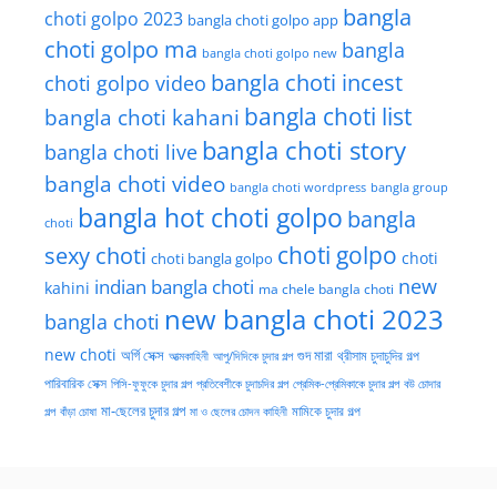
bangla
choti golpo 2023
bangla choti golpo app
choti golpo ma
bangla
bangla choti golpo new
bangla choti incest
choti golpo video
bangla choti list
bangla choti kahani
bangla choti story
bangla choti live
bangla choti video
bangla choti wordpress
bangla group
bangla hot choti golpo
bangla
choti
choti golpo
sexy choti
choti
choti bangla golpo
new
indian bangla choti
kahini
ma chele bangla choti
new bangla choti 2023
bangla choti
new choti
গুদ মারা
অর্গি সেক্স
আত্মকাহিনী
আপু/দিদিকে চুদার গল্প
থ্রীসাম চুদাচুদির গল্প
পারিবারিক সেক্স
পিসি-ফুফুকে চুদার গল্প
প্রতিবেশীকে চুদাচদির গল্প
প্রেমিক-প্রেমিকাকে চুদার গল্প
বউ চোদার
মা-ছেলের চুদার গল্প
মামিকে চুদার গল্প
বাঁড়া চোষা
গল্প
মা ও ছেলের চোদন কাহিনী