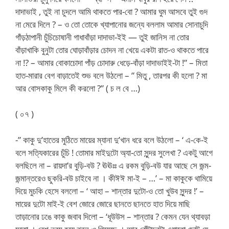
দাদাভাই , তুই না চুদলে আমি থাকতে পার-বো ? আমার ঘুম আসবে তুই গুদ
না মেরে দিলে ? – ও তো তোকে খ্যাপানোর জন্যে বললাম আমার সোনাচুদি
গাঁড়ঠাপানী চুঁচিচোষানী গাধাবাঁড়া দাদাভা-ইই — তুই জানিস না তোর
বাঁড়াখাকি বুনুটা তোর ঘোড়াবাঁড়ার চোদন না খেয়ে একটা রাত-ও থাকতে পারে
না !? – আমার বোকাচোদা পাঁড় চোদারু ধেড়ে-বাঁড়া দাদাভাইই-টা !” – মিতা
হাত-মারার বেগ বাড়াতেই শুভ বলে উঠলো – ” মিতু , তারপর কী হলো ? মা
আর বোসকাকু মিলে কী করলো ?” ( চ ল বে …‌)
( ০৭ )
-” কাকু দু’হাতের মুঠিতে মায়ের ম্যানা দু’খান ধরে বলে উঠলো – ‘ এ-কে-ই
বলে সত্যিকারের চুঁচি ! তোমার মাইদুটো অ্যা-তো সুন্দর সুলেখা ? একটু আগে
বলছিলে না – রায়দা’র বুড়ি-বউ ? ঊঊঃঃ এ রকম বুড়ি-বউ যার আছে সে জন্ম-
জন্মান্তরেও ছুকরি-বউ চাইবে না । কীঈঈ মা-ই – …’ – মা কাকুকে থামিয়ে
দিয়ে মুচকি হেসে বললো – ‘ আহা – শান্তার দুটো-ও তো খুউব সুন্দর !’ –
মায়ের দুটো মাই-ই বেশ জোরে জোরে ছানতে ছানতে হাত দিয়ে মাছি
তাড়ানোর ঢঙে কাকু জবাব দিলো – ‘ধূউউস – শান্তার ? কেমন যেন থ্যাবড়া