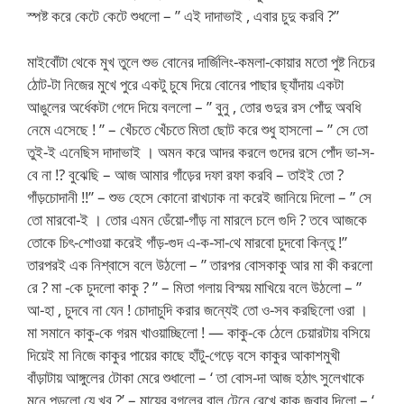
স্পষ্ট করে কেটে কেটে শুধলো – ” এই দাদাভাই , এবার চুদু করবি ?”
মাইবোঁটা থেকে মুখ তুলে শুভ বোনের দার্জিলিং-কমলা-কোয়ার মতো পুষ্ট নিচের
ঠোট-টা নিজের মুখে পুরে একটু চুষে দিয়ে বোনের পাছার ছ্যাঁদায় একটা
আঙুলের অর্ধেকটা গেদে দিয়ে বললো – ” বুনু , তোর গুদুর রস পোঁদু অবধি
নেমে এসেছে ! ” – খেঁচতে খেঁচতে মিতা ছোট করে শুধু হাসলো – ” সে তো
তুই-ই এনেছিস দাদাভাই । অমন করে আদর করলে গুদের রসে পোঁদ ভা-স-
বে না !? বুঝেছি – আজ আমার গাঁড়ের দফা রফা করবি – তাইই তো ?
গাঁড়চোদানী !!” – শুভ হেসে কোনো রাখঢাক না করেই জানিয়ে দিলো – ” সে
তো মারবো-ই । তোর এমন ডেঁয়ো-গাঁড় না মারলে চলে গুদি ? তবে আজকে
তোকে চিৎ-শোওয়া করেই গাঁড়-গুদ এ-ক-সা-থে মারবো চুদবো কিন্তু !”
তারপরই এক নিশ্বাসে বলে উঠলো – ” তারপর বোসকাকু আর মা কী করলো
রে ? মা -কে চুদলো কাকু ? ” – মিতা গলায় বিস্ময় মাখিয়ে বলে উঠলো – ”
আ-হা , চুদবে না যেন ! চোদাচুদি করার জন্যেই তো ও-সব করছিলো ওরা ।
মা সমানে কাকু-কে গরম খাওয়াচ্ছিলো ! — কাকু-কে ঠেলে চেয়ারটায় বসিয়ে
দিয়েই মা নিজে কাকুর পায়ের কাছে হাঁটু-গেড়ে বসে কাকুর আকাশমুখী
বাঁড়াটায় আঙ্গুলের টোকা মেরে শুধালো – ‘ তা বোস-দা আজ হঠাৎ সুলেখাকে
মনে পড়লো যে খুব ?’ – মায়ের বগলের বাল টেনে রেখে কাকু জবাব দিলো – ‘