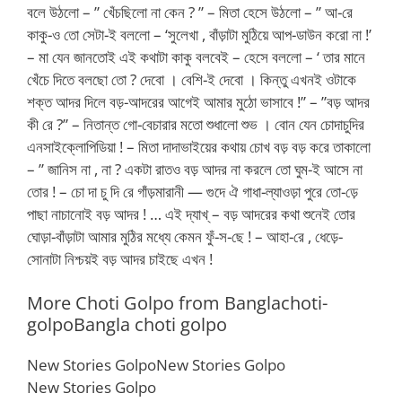
বলে উঠলো – ” খেঁচছিলো না কেন ? ” – মিতা হেসে উঠলো – ” আ-রে
কাকু-ও তো সেটা-ই বললো – ‘সুলেখা , বাঁড়াটা মুঠিয়ে আপ-ডাউন করো না !’
– মা যেন জানতোই এই কথাটা কাকু বলবেই – হেসে বললো – ‘ তার মানে
খেঁচে দিতে বলছো তো ? দেবো । বেশি-ই দেবো । কিন্তু এখনই ওটাকে
শক্ত আদর দিলে বড়-আদরের আগেই আমার মুঠো ভাসাবে !” – ”বড় আদর
কী রে ?” – নিতান্ত গো-বেচারার মতো শুধালো শুভ । বোন যেন চোদাচুদির
এনসাইক্লোপিডিয়া ! – মিতা দাদাভাইয়ের কথায় চোখ বড় বড় করে তাকালো
– ” জানিস না , না ? একটা রাতও বড় আদর না করলে তো ঘুম-ই আসে না
তোর ! – চো দা চু দি রে গাঁড়মারানী — গুদে ঐ গাধা-ল্যাওড়া পুরে তো-ড়ে
পাছা নাচানোই বড় আদর ! … এই দ্যাখ্ – বড় আদরের কথা শুনেই তোর
ঘোড়া-বাঁড়াটা আমার মুঠির মধ্যে কেমন ফুঁ-স-ছে ! – আহা-রে , ধেড়ে-
সোনাটা নিশ্চয়ই বড় আদর চাইছে এখন !
More Choti Golpo from Banglachoti-
golpoBangla choti golpo
New Stories GolpoNew Stories Golpo
New Stories Golpo