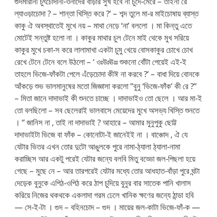
গুদমারানী চুৎচোদানী-ওনাদের বাঁড়ার সুখ হবে না চুদে-মেরে – তাইনা রে
ল্যাওড়াচোদা ? – শান্তা খিস্তি করে ?’ – শব্দ তুলে মা-র মাইচোষায় ব্যাস্ত
কাকু ঐ অবস্থাতেই মুখে নয় – মাথা নেড়ে ‘না’ বললো । মা কিন্তু এতে
মোটেই সন্তুষ্ট হলো না । কাকুর মাথার চুল টেনে মাই থেকে মুখ সরিয়ে
কাকুর মুখে চকা-স করে লালামাখা একটা চুমু খেয়ে বোসকাকুর চোখে চোখ
রেখে টেনে টেনে বলে উঠলো – ‘ ওঃউঃঊঃঃ শুকনো বোঁটা পেয়েই এই-ই
তাহলে ভিজে-ফাঁকটা পেলে এঁড়েচোদা কীঈ না করবে ?’ – বাধা দিয়ে বোনকে
আঁকড়ে শুভ ভালমানুষের মতো জিজ্ঞাসা করলো ”বুনু ‘ভিজে-ফাঁক’ কী রে ?”
– মিতা জানে দাদাভাই কী শুনতে চাচ্ছে । দাদাভাইও তো ছেলে । আর মা-ই
তো বলছিলো – সব ছেলেরাই ভালবাসে মেয়েদের মুখে অসভ্য খিস্তি শুনতে
। ” জানিস না , তাই না দাদাভাই ? আহারে – আমার মুনুপুকু ছোট্ট
দাদাভাইটা ভিজে বা ফাঁক – কোনোটা-ই জানেইই না । বাঞ্চোদ , ঐ যে
যেটার ভিতর এখন তোর দুটো আঙুলকে পুরে নামা-ঠ্যালা ঠ্যালা-নামা
করাচ্ছিস আর একটু পরেই যেটার জন্যে বলবি মিতু বড্ডো জল-পিছলা হয়ে
গেছে – মুছে নে – আর তারপরেই যেটার মধ্যে তোর আধহাত-বাঁড়া পুরে ঘন্টা
দেড়েক বুনুকে এপিঠ-ওপিঠ করে ঠাপ চুদিয়ে বুনুর বার সাতেক পানি খালাস
করিয়ে নিজের থকথকে একলাদা গরম ঢেলে খানিক ক্ষণের জন্যে ঠান্ডা হবি
— সে-ই-টা । গুদ – বহিনচোদ – গুদ । মায়ের জল-কাটা ভিজে-ফাঁ-ক —