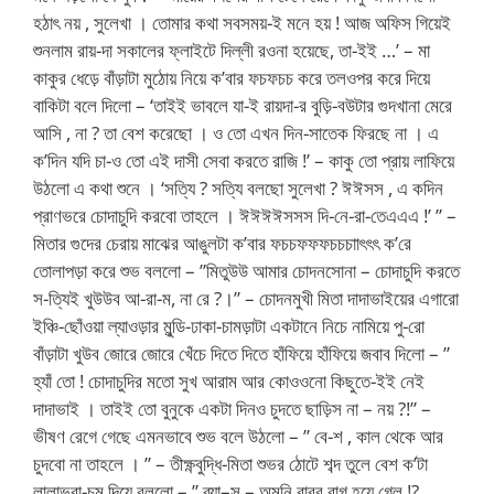
হঠাৎ নয় , সুলেখা । তোমার কথা সবসময়-ই মনে হয় ! আজ অফিস গিয়েই
শুনলাম রায়-দা সকালের ফ্লাইটে দিল্লী রওনা হয়েছে, তা-ইই …’ – মা
কাকুর ধেড়ে বাঁড়াটা মুঠোয় নিয়ে ক’বার ফচফচচ করে তলওপর করে দিয়ে
বাকিটা বলে দিলো – ‘তাইই ভাবলে যা-ই রায়দা-র বুড়ি-বউটার গুদখানা মেরে
আসি , না ? তা বেশ করেছো । ও তো এখন দিন-সাতেক ফিরছে না । এ
ক’দিন যদি চা-ও তো এই দাসী সেবা করতে রাজি !’ – কাকু তো প্রায় লাফিয়ে
উঠলো এ কথা শুনে । ‘সত্যি ? সত্যি বলছো সুলেখা ? ঈঈসস , এ কদিন
প্রাণভরে চোদাচুদি করবো তাহলে । ঈঈঈঈসসস দি-নে-রা-তেএএএ !’ ” –
মিতার গুদের চেরায় মাঝের আঙুলটা ক’বার ফচচফফফচচচাাৎৎৎ ক’রে
তোলাপড়া করে শুভ বললো – ”মিতুউউ আমার চোদনসোনা – চোদাচুদি করতে
স-ত্যিই খুউউব আ-রা-ম, না রে ?।” – চোদনমুখী মিতা দাদাভাইয়ের এগারো
ইঞ্চি-ছোঁওয়া ল্যাওড়ার মুন্ডি-ঢাকা-চামড়াটা একটানে নিচে নামিয়ে পু-রো
বাঁড়াটা খুউব জোরে জোরে খেঁচে দিতে দিতে হাঁফিয়ে হাঁফিয়ে জবাব দিলো – ”
হ্যাঁ তো ! চোদাচুদির মতো সুখ আরাম আর কোওওনো কিছুতে-ইই নেই
দাদাভাই । তাইই তো বুনুকে একটা দিনও চুদতে ছাড়িস না – নয় ?!” –
ভীষণ রেগে গেছে এমনভাবে শুভ বলে উঠলো – ” বে-শ , কাল থেকে আর
চুদবো না তাহলে । ” – তীক্ষ্ণবুদ্ধি-মিতা শুভর ঠোটে শব্দ তুলে বেশ ক’টা
লালাভরা-চুমু দিয়ে বললো – ” ব্যা–স – অমনি বাবুর রাগ হয়ে গেল !?