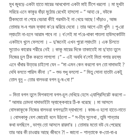
মুখ জুবড়ে একটা হাতে মায়ের আধখোলা একটা মাই টিপে ধরলো । মা মুখটা
সরিয়ে এনে কাকুর বাঁড়া মুঠোয় রেখেই হাসলো – ” আহা রে , বউকে
ঠিকমতো না পেয়ে বেচারা কীই গরমটা-ই না খেয়ে আছে ! দাঁড়াও , আজ
তোমার স-ব গরম ফ্যাদা ক’রে ঝরিয়ে দেবো । তার আগে এটা খুলি । পু-রো
ল্যাংটো না-হলে আরাম পাবে না । ব’লেই মা প’রে-থাকা পাতলা হাউসকোটটা
একটানে খুলে ফেললো । – দু’জনেই এখন পুরো ল্যাংটো । এক চিলতে
সুতোও কারোর শরীরে নেই । কাকু মায়ের দিকে তাকাতেই মা দু’হাত তুলে
নিজের চুল ঠিক করতে লাগলো ।” – এই অবধি ব’লেই মিতা গলায় রহস্য
এনে ধাঁধার উত্তর চাইলো যেন – ”মা এমন কেন করলো বল তো দাদাভাই ?
দেখি বলতে পারিস কীনা ।” – শুভ শুধু বললো – ” মিতু সোনা হাতটা একটু
তোল বুনু – তোর বালভরা বগল চু-ষ-বো !”
– মিতা বগল তুলে মিশকালো বগল-চুল দেখিয়ে হেসে এ্যাপ্রিসিয়েট করলো –
” আমার চোদনা দাদাভাইটা অ্যাক্কেবারে ঠি-ক ধরেছে । মা আসলে
বোসকাকুকে নিজের বালভরা বগলদুটো দ্যাখালো । কাজ-ও হলো হাতে-নাতে
। বোসকাকু বেশ জোরেই বলে উঠলো – ” স-ত্যি সুলেখা , তুমি শান্তার
কথা বলছিলে , ভাগ্য তো আসলে রায়দা’র । তোমার মতো বউ যে পেয়েছে
তার আর কী চাওয়ার আছে জীবনে ?! – জানো – শান্তাকে ক-তো-বা-র