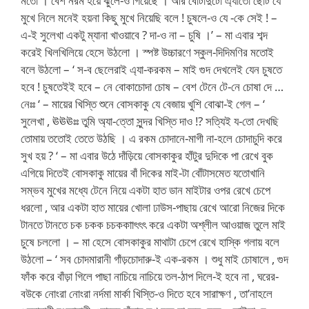
মতো । বেশ নরম হয়ে ঝুলে-ও গিয়েছে । আর বোঁটাদুটো এ্যাতো ছোট যে
মুখে নিলে মনেই হয়না কিছু মুখে নিয়েছি বলে ! চুষলে-ও যে -কে সেই ! –
এ-ই সুলেখা একটু ম্যানা খাওয়াবে ? দা-ও না – চুষি ।’ – মা এবার শব্দ
করেই খিলখিলিয়ে হেসে উঠলো । স্পষ্ট উচ্চারণে স্কুল-দিদিমণির মতোই
বলে উঠলো – ‘ স-ব ছেলেরাই এ্যা-করকম – মাই গুদ দেখলেই যেন চুষতে
হবে ! চুষতেইই হবে – নে বোকাচোদা চোষ – বেশ টেনে টে-নে চোষা দে …
নেঃঃ ‘ – মায়ের খিস্তি শুনে বোসকাকু যে বেজায় খুশি বোঝা-ই গেল – ‘
সুলেখা , ঊঊঊঃঃ তুমি অ্যা-ত্তো সুন্দর খিস্তি দাও !? সত্যিই য-তো দেখছি
তোমায় ততোই তেতে উঠছি । এ রকম চোদানে-মাগী না-হলে চোদাচুদি করে
সুখ হয় ? ‘ – মা এবার উঠে দাঁড়িয়ে বোসকাকুর হাঁটুর দুদিকে পা রেখে বুক
এগিয়ে দিতেই বোসকাকু মায়ের বাঁ দিকের মাই-টা বোঁটাসমেত যতোখানি
সম্ভব মুখের মধ্যে টেনে নিয়ে একটা হাত ডান মাইটার ওপর রেখে চেপে
ধরলো , আর একটা হাত মায়ের খোলা ঢাউস-পাছায় রেখে আরো নিজের দিকে
টানতে টানতে চক চকক চচককাাৎৎৎ করে একটা অশ্লীল আওয়াজ তুলে মাই
চুষে চললো । – মা হেসে বোসকাকুর মাথাটা চেপে রেখে হাস্কি গলায় বলে
উঠলো – ‘ সব চোদমারানী গাঁড়চোদারু-ই এক-রকম । শুধু মাই চোষালে , গুদ
ফাঁক করে বাঁড়া গিলে পাছা নাচিয়ে নাচিয়ে তল-ঠাপ দিলে-ই হবে না , ঘরের-
বউকে নোংরা নোংরা নর্দমা মার্কা খিস্তি-ও দিতে হবে সারাক্ষণ , তা’নাহলে