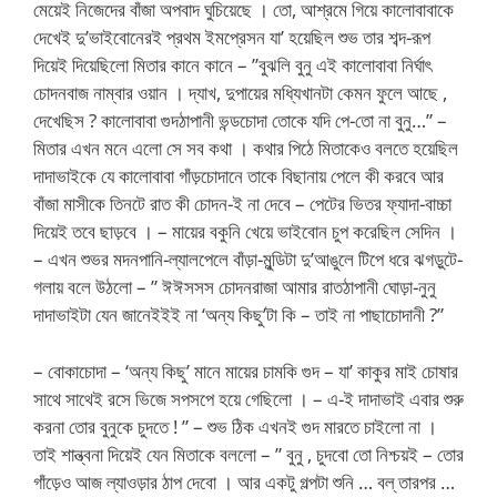
মেয়েই নিজেদের বাঁজা অপবাদ ঘুচিয়েছে । তো, আশ্রমে গিয়ে কালোবাবাকে
দেখেই দু’ভাইবোনেরই প্রথম ইমপ্রেসন যা’ হয়েছিল শুভ তার শব্দ-রূপ
দিয়েই দিয়েছিলো মিতার কানে কানে – ”বুঝলি বুনু এই কালোবাবা নির্ঘাৎ
চোদনবাজ নাম্বার ওয়ান । দ্যাখ, দুপায়ের মধ্যিখানটা কেমন ফুলে আছে ,
দেখেছিস ? কালোবাবা গুদঠাপানী ভন্ডচোদা তোকে যদি পে-তো না বুনু…” –
মিতার এখন মনে এলো সে সব কথা । কথার পিঠে মিতাকেও বলতে হয়েছিল
দাদাভাইকে যে কালোবাবা গাঁড়চোদানে তাকে বিছানায় পেলে কী করবে আর
বাঁজা মাসীকে তিনটে রাত কী চোদন-ই না দেবে – পেটের ভিতর ফ্যাদা-বাচ্চা
দিয়েই তবে ছাড়বে । – মায়ের বকুনি খেয়ে ভাইবোন চুপ করেছিল সেদিন ।
– এখন শুভর মদনপানি-ল্যালপেলে বাঁড়া-মুন্ডিটা দু’আঙুলে টিপে ধরে ঝগড়ুটে-
গলায় বলে উঠলো – ” ঈঈসসস চোদনরাজা আমার রাতঠাপানী ঘোড়া-নুনু
দাদাভাইটা যেন জানেইইই না ‘অন্য কিছু’টা কি – তাই না পাছাচোদানী ?”
– বোকাচোদা – ‘অন্য কিছু’ মানে মায়ের চামকি গুদ – যা’ কাকুর মাই চোষার
সাথে সাথেই রসে ভিজে সপসপে হয়ে গেছিলো । – এ-ই দাদাভাই এবার শুরু
করনা তোর বুনুকে চুদতে ! ” – শুভ ঠিক এখনই গুদ মারতে চাইলো না ।
তাই শান্ত্বনা দিয়েই যেন মিতাকে বললো – ” বুনু , চুদবো তো নিশ্চয়ই – তোর
গাঁড়েও আজ ল্যাওড়ার ঠাপ দেবো । আর একটু গল্পটা শুনি … বল্ তারপর …