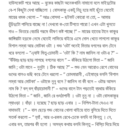
হাউসকোট পরে আছে – বুকের কাছটা অনেকখানি নামানো বলে মাইদুটোর
বে-শ কিছুটা দেখা যাচ্ছিলো । বোসকাকু একটু নিচু হয়ে মাই ছুঁতে যেতেই
মায়ের ধমক খেলো – ” আঃঃ বোসদা – ছটফট কোরো না তো, – আমার
চুঁচিদুটো পালিয়ে যাচ্ছে না ! দেখবো ক-তো টিপতে পারো ! এখন এটা খুলতে
দাও – ভিতরে বেচারি গরমে ভীষণ কষ্ট পাচ্ছে !” – মায়ের হাতের টানে কাকুর
জাঙ্গিয়াটা হড়কে নেমে যেতেই লাফিয়ে বাইরে এসে দোল খেতে লাগলো কাকুর
বিশাল লম্বা আর মোটকা ওটা । শুভ ‘ওটা’ শুনেই মিতার বগলের বাল টেনে
ধরে বললো – ”এ্যাঈ মিতু-চোদানী – ‘ওটা’ কি ? নাম জানিস না ওটা-র ?” –
”ঊঁউহুঃ ছাড় ছাড় লাগছে বগলের বালে ” – কঁকিয়ে উঠলো মিতা – ” জানি
জানি ; ওটা মানে – নুনুটা । ঠিক আছে ?” – শুভ যেন আরোও রেগে বোনের
গুদের বালও গুছি করে টেনে ধরলো – ” চোদমারানী , এইমাত্র বললি ‘বিশাল
লম্বা আর মোটকা’ – ওটাকে নুনু বলে ? জানিস না কী বলে – ওটার আসল
নাম কি ? বল্ বল্ বাঁড়াচোদানী !” – গুদের বালে টান পড়তেই ব্যথায় কঁকিয়ে
উঠলো মিতা – ” জানি , জানি রে গুদঠাপানী । ওটা নুনু না । ওটা বোসকাকুর
ল্যাওড়া । বাঁড়া । হয়েছে ? ছাড় ছাড় এবার । – নিপিল-টানা দেএএ না
দাদাভাই ।” – বাল ছেড়ে শুভ বোনের খোলা থাইয়ে হাত বুলিয়ে দিতে দিতে
সতর্ক করলো – ” হ্যাঁ , আর ও-রকম রেখে-ঢেকে বলবি না কিন্তু । নে,
এবার বল, তারপর কী হলো । অসভ্য কথায় বলবি কিন্তু – খিস্তি দিয়ে দিয়ে