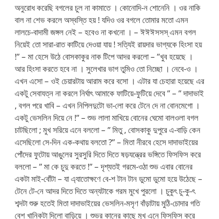
অনুরোধ করেছি বগলের চুল না কামাতে । কোনোদি-ন শোনেনি । ওর নাকি
বাল না শেভ করলে অস্বস্তি হয় ! যদিও ওর বগলে তোমার মতো এমন
লালচে-বাদামী জঙ্গল নেই – হবেও না কখনো । – ঈঈঈসসস্ এমন বগল
নিয়েই তো সারা-রাত কাটিয়ে দেওয়া যায় ! সত্যিই রায়দার ভাগ্যকে হিংসা হয়
!” – মা হেসে উঠে বোসকাকুর নাক টিপে আদর করলো – ”খুব হয়েছে ।
আর হিংসা করতে হবে না । সুলেখার ভাগ তুমিও তো নিচ্ছো । নেবে-ও ।
এখন এসো – ওই চেয়ারটায় আরাম করে বসো । এটার যা চেহারা হয়েছে এর
একটু সেবাযত্ন না করলে নির্ঘাৎ আমাকে ফাটিয়ে-ফুটিয়ে দেবে ” – ” দাদাভাই
, বগল পরে খাবি – এখন নিপিলদুটো ভা-লো করে টেনে দে না বোনমেগো ।
একটু ভেসলিন দিয়ে নে !” – শুভ লালা মাখিয়ে বোনের ঘেমো বালওলা বগল
চাটছিলো ; মুখ সরিয়ে এনে বললো – ” মিতু , বোসকাকু দুপুরে এ-বাড়ি কেন
এসেছিলো সে-দিন এক-কথায় বলতো ?” – মিতা নীরবে হেসে দাদাভাইয়ের
পোঁদের ফুটোয় আঙুলের সুরসুরি দিতে দিতে ষড়যন্ত্রের ভঙ্গিতে ফিসফিস করে
বললো – ” মা কে চুদু করতে !” – দৃশ্যতই গরমে-ওঠা শুভ এবার বোনের
একটা মাই-বোঁটা – যা এ্যাতোক্ষণে বে-শ টান টান ডুমো ডুমো হয়ে উঠেছে –
টেনে টে-নে আদর দিতে দিতে অন্যটাকে গরম মুখে পুরলো । চুকুৎ চু-কু-ৎ
শব্দটা শুরু হতেই মিতা দাদাভাইয়ের ভেসলিন-মসৃণ বাঁড়াটায় মুঠি-চোদার গতি
বেশ খানিকটা দিলো বাড়িয়ে । শুভর কানের কাছে মুখ এনে ফিসফিস করে