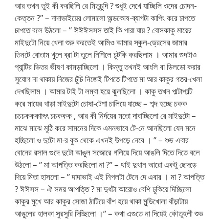
আর তখন তুই কী করছিলি রে মিতুচুদি ? শুধুই দেখে যাচ্ছিলি ওদের চোদন-
কেত্তন ?” – দাদাভাইয়ের লোমালো অন্ডকোষ-ব্যাগটা কাপিং করে চাপতে
চাপতে বলে উঠলো – ” ঈঈঈসসস তাই কি পারা যায় ? বোসকাকু মায়ের
মাইদুটো নিয়ে খেলা শুরু করতেই আমিও আমার স্কুল-ড্রেসের জামার
তিনটে বোতাম খুলে ব্রা টা তুলে নিপিলে চুটকি করছিলাম । আমার গুদটাও
প্যান্টির ভিতর ভীষণ কামড়াচ্ছিলো । কিন্তু তখনই আংলি বা ডিলডো করার
সুযোগ না থাকায় নিজের চুঁচি নিজেই টিপতে টিপতে মা আর কাকুর গতর-খেলা
দেখছিলাম । আমার টাই টা লম্বা হয়ে ঝুলছিলো । কাকু তখন পাল্টাপাল্টি
করে মায়ের খাড়া মাইদুটো চোষা-টেপা চালিয়ে যাচ্ছে – শব্দ হচ্ছে চকক
চচচকককাাৎৎ চচককক , আর কী নির্দয়ের মতো দাবাচ্ছিলো রে মাইদুটো –
মাঝে মাঝে মুঠি করে সামনের দিকে এমনভাবে টে-নে আনছিলো যেন মনে
হচ্ছিলো ও দুটো মা-র বুক থেকে এখনই উপড়ে নেবে । ” – শুভ এবার
বোনের রসাল গুদে দুটো আঙুল সজোরে গলিয়ে দিয়ে আঙলি দিতে দিতে বলে
উঠলো – ” মা আপত্তি করছিলো না ?” – থাই দুখান আরো একটু ছেদড়ে
দিয়ে মিতা হাসলো – ” দাদাভাই এই নিপলটা টেনে দে এবার । মা ? আপত্তি
? ঈঈসস – ঐ সময় আপত্তি ? মা দুধটা আরোও বেশি ঢুকিয়ে দিচ্ছিলো
কাকুর মুখে আর কাকুর সোজা ঠাটিয়ে বাঁশ হয়ে থাকা মুন্ডিখোলা বাঁড়াটায়
আঙুলের হালকা সুরসুরি দিচ্ছিলো ।” – কথা এগুতে না দিয়েই কৌতুহলী শুভ