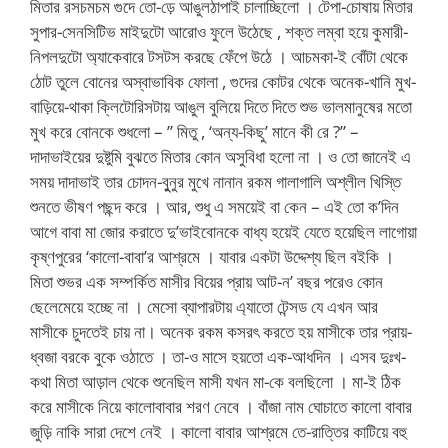
মিতার রসচমচম গুদে তো-ড়ে আঙুলঠাপাই চালাচ্ছিলো । টেপা-চোষায় মিতার
সুপার-সেনসিটিভ মাইদুটো আরোও ফুলে উঠেছে , শক্ত লম্বা হয়ে কুমারী-
নিপলদুটো অ্যাকেবারে টসটস করছে ফেঁপে উঠে । আচমকা-ই বোঁটা থেকে
ঠোট তুলে বোনের অস্বাভাবিক ফোলা , গুদের কোটর থেকে অনেক-খানি মুখ-
বাড়িয়ে-থাকা ক্লিটোরিসটায় আঙুল বুলিয়ে দিতে দিতে শুভ ভালমানুষের মতো
মুখ করে বোনকে শুধলো – ” মিতু , ‘অন্য-কিছু’ মানে কী রে ?” –
দাদাভাইয়ের দুষ্টুমি বুঝতে মিতার কোন অসুবিধা হলো না । ও তো জানেই এ
সময় দাদাভাই তার চোদন-বুুনুর মুখে নানান রকম গালাগালি অশ্লীল খিস্তি
শুনতে ভীষণ পছন্দ করে । আর, শুধু এ সময়েই বা কেন – এই তো ক’দিন
আগে বাবা মা জোর করাতে দু’ভাইবোনকে বাধ্য হয়েই যেতে হয়েছিল লাগোয়া
কৃষ্ণপুরের ‘কালো-বাবা’র আশ্রমে । যাবার একটা উদ্দেশ্য ছিল বইকি ।
মিতা শুভর এক সম্পর্কিত মাসীর বিয়ের প্রায় আট-ন’ বছর পরেও কোন
ছেলেমেয়ে হচ্ছে না । মেসো ব্যাপারটায় এ্যাতো টেন্সড যে এখন আর
মাসীকে চুদতেই চায় না। অনেক রকম কসরৎ করতে হয় মাসীকে তার প্রায়-
ধ্বজা বরকে বুকে ওঠাতে । তা-ও মাসে হয়তো এক-আধদিন । এসব দুঃখ-
কথা মিতা আড়াল থেকে শুনেছিল মাসী যখন মা-কে বলছিলো । মা-ই ঠিক
করে মাসীকে নিয়ে কালোবাবার শরণ নেবে । বাঁজা নাম ঘোচাতে কালো বাবার
জুড়ি নাকি সারা দেশে নেই । কালো বাবার আশ্রমে তে-রাত্তির কাটিয়ে বহু