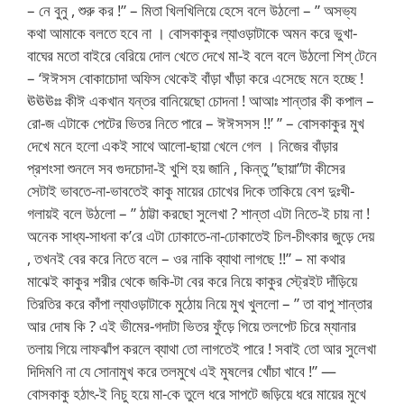
– নে বুনু , শুরু কর !” – মিতা খিলখিলিয়ে হেসে বলে উঠলো – ” অসভ্য
কথা আমাকে বলতে হবে না । বোসকাকুর ল্যাওড়াটাকে অমন করে ভুখা-
বাঘের মতো বাইরে বেরিয়ে দোল খেতে দেখে মা-ই বলে বলে উঠলো শিশ্ টেনে
– ‘ঈঈসস বোকাচোদা অফিস থেকেই বাঁড়া খাঁড়া করে এসেছে মনে হচ্ছে !
ঊঊঊঃঃ কীঈ একখান যন্তর বানিয়েছো চোদনা ! আআঃ শান্তার কী কপাল –
রো-জ এটাকে পেটের ভিতর নিতে পারে – ঈঈসসস !!’ ” – বোসকাকুর মুখ
দেখে মনে হলো একই সাথে আলো-ছায়া খেলে গেল । নিজের বাঁড়ার
প্রশংসা শুনলে সব গুদচোদা-ই খুশি হয় জানি , কিন্তু ”ছায়া”টা কীসের
সেটাই ভাবতে-না-ভাবতেই কাকু মায়ের চোখের দিকে তাকিয়ে বেশ দুঃখী-
গলায়ই বলে উঠলো – ” ঠাট্টা করছো সুলেখা ? শান্তা এটা নিতে-ই চায় না !
অনেক সাধ্য-সাধনা ক’রে এটা ঢোকাতে-না-ঢোকাতেই চিল-চীৎকার জুড়ে দেয়
, তখনই বের করে নিতে বলে – ওর নাকি ব্যাথা লাগছে !!” – মা কথার
মাঝেই কাকুর শরীর থেকে জকি-টা বের করে নিয়ে কাকুর স্ট্রেইট দাঁড়িয়ে
তিরতির করে কাঁপা ল্যাওড়াটাকে মুঠোয় নিয়ে মুখ খুললো – ” তা বাপু শান্তার
আর দোষ কি ? এই ভীমের-গদাটা ভিতর ফুঁড়ে গিয়ে তলপেট চিরে ম্যানার
তলায় গিয়ে লাফঝাঁপ করলে ব্যাথা তো লাগতেই পারে ! সবাই তো আর সুলেখা
দিদিমণি না যে সোনামুখ করে তলমুখে এই মুষলের খোঁচা খাবে !” —
বোসকাকু হঠাৎ-ই নিচু হয়ে মা-কে তুলে ধরে সাপটে জড়িয়ে ধরে মায়ের মুখে