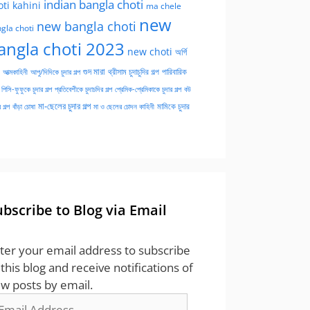
indian bangla choti
oti kahini
ma chele
new
new bangla choti
gla choti
angla choti 2023
new choti
অর্গি
গুদ মারা
পারিবারিক
আত্মকাহিনী
আপু/দিদিকে চুদার গল্প
থ্রীসাম চুদাচুদির গল্প
পিসি-ফুফুকে চুদার গল্প
প্রতিবেশীকে চুদাচদির গল্প
প্রেমিক-প্রেমিকাকে চুদার গল্প
বউ
মা-ছেলের চুদার গল্প
মামিকে চুদার
বাঁড়া চোষা
 গল্প
মা ও ছেলের চোদন কাহিনী
ubscribe to Blog via Email
ter your email address to subscribe
 this blog and receive notifications of
w posts by email.
ail