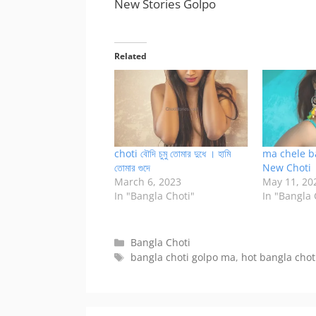
New Stories Golpo
Related
choti বৌদি চুমু তোমার দুধে । হামি
ma chele ba
তোমার গুদে
New Choti
March 6, 2023
May 11, 20
In "Bangla Choti"
In "Bangla 
Categories
Bangla Choti
Tags
bangla choti golpo ma
,
hot bangla chot