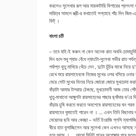
করলেও সুলেখার রূপ আর মারকাটারি ফিগারের প্রশংসা 
দায়িত্ব সামলে স্ত্রী-র কথাতেই সপ্তাহে পাঁচ দিন জিম
ফিট্ ।
বাংলা চটি
– তবে যাই-ই করুন না কেন অনেক রাত অবধি চোদাচুদিটা
দিন গুদে শুধু প্যাড বেঁধে ন্যাংটো-সুলেখা গভীর রাত পর্য
পর্যাপ্ত থুতু মাখিয়ে খেঁচে দেন , দুটো চুঁচির মাঝে নিয
রেখে শুয়ে রায়সাহেবকে নিজের মুখের ওপর বসিয়ে ওনার প
মেরে সেটা মুখের ভিতর নিয়ে জোরো জোরে মুখচোদা কর
বাঁড়াটা আমার টাগরায় ঠেকছে, মুখচোদানী আজ তোর প
থুতু-মাখানো আঙ্গুলটা রায়সাহেবের পাছার ছ্যাঁদায় ভ’র
বাঁড়ায় চুষি করতে করতে অবশেষে রায়সাহেবের ঘন গরম ফ
রায়সাহেব ঘুমাতেই পারেন না । … এখন তিনি বিছানায় 
মেয়েদের ছবি আর কেচ্ছা – ভর্তি ইংরাজি গ্লসি ম্যাগা
ধীরে হাত বুলাচ্ছিলেন আর সুলেখা কেন এখনও আসছে না 
হয়ে আছে । … আরো মিনিট পনের অপেক্ষার পরে সুলেখ