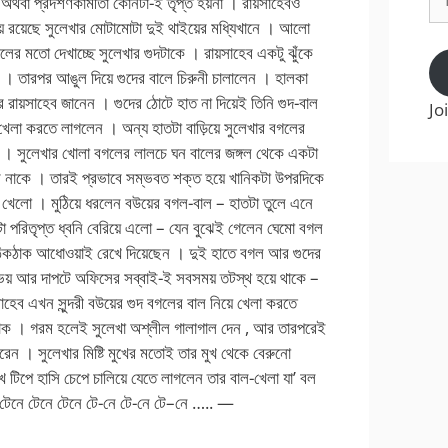
অথবা প্রদর্শণকামীতা কোনটা-ই তৃপ্ত হয়না । রায়সাহেবও
Ad
 রয়েছে সুলেখার মোটামোটা দুই থাইয়ের মধ্যিখানে । আলো
ের মতো দেখাচ্ছে সুলেখার গুদটাকে । রায়সাহেব একটু ঝুঁকে
ন । তারপর আঙুল দিয়ে গুদের বালে চিরুনী চালালেন । হালকা
রায়সাহেব জানেন । গুদের ঠোটে হাত না দিয়েই তিনি গুদ-বাল
Jo
নে খেলা করতে লাগলেন । অন্য হাতটা বাড়িয়ে সুলেখার বগলের
ন । সুলেখার খোলা বগলের লালচে ঘন বালের জঙ্গল থেকে একটা
 নাকে । তারই প্রভাবে সম্ভবত শক্ত হয়ে খানিকটা উপরদিকে
োল খেলো । মুঠিয়ে ধরলেন বউয়ের বগল-বাল – হাতটা তুলে এনে
কটা পরিতৃপ্ত ধ্বনি বেরিয়ে এলো – যেন বুঝেই গেলেন ঘেমো বগল
ে ঠিকঠাক আধোওয়াই রেখে দিয়েছেন । দুই হাতে বগল আর গুদের
 ভয় আর দাপটে অফিসের সব্বাই-ই সবসময় তটস্থ হয়ে থাকে –
াহেব এখন সুন্দরী বউয়ের গুদ বগলের বাল নিয়ে খেলা করতে
াক । গরম হলেই সুলেখা অশ্লীল গালাগাল দেন , আর তারপরেই
রেন । সুলেখার মিষ্টি মুখের মতোই তার মুখ থেকে বেরুনো
 মুখ টিপে হাসি চেপে চালিয়ে যেতে লাগলেন তার বাল-খেলা যা’ বল
 টেনে টেনে টেনে টে-নে টে-নে টে–নে ….. —