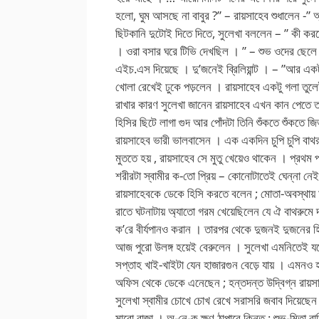
হলো, ঘুম আসছে না বাবুর ?” – রায়সাহেব শুধালেন -”
ছিটকানি দুটোই দিতে দিতে, সুলেখা বললেন – ” কী কর
। ওরা বসার ঘরে টিভি দেখছিল । ” – শুভ ওদের ছেলে 
এইচ.এস দিয়েছে । দু’জনেই ব্রিলিয়ান্ট । – ”আর এক
খোলা রেখেই ঢুকে পড়লেন । রায়সাহেব একটু গলা তুলে
রাখার কারণ সুলেখা জানেন রায়সাহেব এখন কান পেতে তা
হিসির ছিটে লাগা গুদ আর পোঁদটা তিনি শুঁকতে শুঁকতে
রায়সাহেব ভারী ভালবাসেন । এক একদিন চুপি চুপি বাথর
মুততে হয় , রায়সাহেব সে মুতু খেয়েও থাকেন । প্রথ
শরীরটা স্বামীর ক-তো প্রিয় – কোনোটাতেই ঘেন্না ন
রায়সাহেবকে ডেকে হিসি করতে বলেন ; মোতা-অবস্থায় মু
রাতে ঘটনাটায় অ্যাতো গরম খেয়েছিলেন যে ঐ বাথরুমে দা
ক’রে বীর্যপানও করান । তারপর থেকে দুজনই দুজনের হ
আজ পুরো উলঙ্গ হয়েই বেরুলেন । সুলেখা এমনিতেই যথ
সপ্তাহ খাই-খাইটা যেন হাজারগুন বেড়ে যায় । এমনও হ
অফিস থেকে ডেকে এনেছেন ; হন্তদন্ত উদ্বিগ্ন রায়সাহ
সুলেখা স্বামীর চোখে চোখ রেখে সরাসরি জবাব দিয়েছে
মারো রাজা । অ-নে-ক ক্ষণ ঠাপাবে কিন্তু ; শুভ-মিতা বা