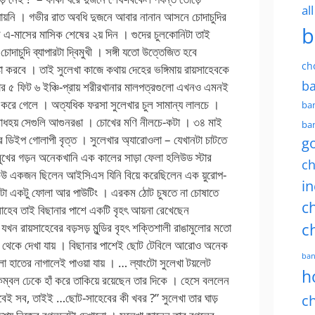
al
 যায়নি । গভীর রাত অবধি দুজনে আবার নানান আসনে চোদাচুদির
b
এ-মাসের মাসিক শেষের ২য় দিন । গুদের চুলকোনিটা তাই
চোদাচুদি ব্যাপারটা দ্বিমুখী । সঙ্গী যতো উত্তেজিত হবে
ch
 করবে । তাই সুলেখা কাজে কথায় দেহের ভঙ্গিমায় রায়সাহেবকে
ba
ার ৫ ফিট ৬ ইঞ্চি-প্রায় শরীরখানার মালপত্রগুলো এখনও এমনই
হাঁ করে গেলে । অত্যধিক ফরসা সুলেখার চুল সামান্য লালচে ।
ban
োধহয় সেগুলি আগুনরঙা । চোখের মণি নীলচে-কটা । ৩৪ মাই
ban
িরে ডিইপ গোলাপী বৃত্ত । সুলেখার অ্যারোওলা – যেখানটা চাটতে
g
মুখের গড়ন অনেকখানি এক কালের সাড়া ফেলা হলিউড স্টার
ch
 কেউ একজন ছিলেন আইসিএস যিনি বিয়ে করেছিলেন এক য়ুরোপ-
in
দুটো একটু ফোলা আর পাউটিং । এরকম ঠোট চুষতে না চোষাতে
ch
য়সাহেব তাই বিছানার পাশে একটি বৃহৎ আয়না রেখেছেন
ন রায়সাহেবের বড়সড় মুন্ডির বৃহৎ শক্তিশালী রাঙামুলোর মতো
c
ঙ্গেল থেকে দেখা যায় । বিছানার পাশেই ছোট টেবিলে আরোও অনেক
ban
লো হাতের নাগালেই পাওয়া যায় । … ল্যাংটো সুলেখা টয়লেট
h
ম্বল ঢেকে হাঁ করে তাকিয়ে রয়েছেন তার দিকে । হেসে বললেন
লবেই সব, তাইই …ছোট-সাহেবের কী খবর ?” সুলেখা তার ঘাড়
ch