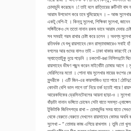
চোদাচুদি করেছেন ।! তাই বলে রাত্তিরের রুটিনটা বাদ
আরাম উপভোগ করে তবে ঘুমিয়েছেন । – আজ সুলেখার 
একটু বেশি-ই । কিন্তু সুলেখা, শিক্ষিকা সুলেখা, জানেন 
সঙ্গিনীকেও সে ততো নানান রকম ভাবে আরাম দেবার চেষ্টা
সব সময়ই গরম রাখার চেষ্টা করে চলেন । অবশ্য সুলেখ
রতিবর্ধক যে শুধু রায়সাহেব কেন রাস্তাবাজারেও সবাই 
বগলের আর গুদের বালও তাই – ঢাকা থাকার কারণেই ব
অ্যাত্তোটুকু নুয়ে পড়েনি । চকলেট-রঙা নিপিলদুটো ঘ
রায়সাহেব ভীষণ পছন্দ করেন মাইবোঁটা চোষার আগে । 
মেরিলিনের মতো । শোনা যায় সুলেখার মায়ের বংশের
সুন্দরীকে । এটি জিন-এর কারসাজিও হতে পারে ! ঠোট
কোনটা বেশি ভাল লাগে তা’ নিয়ে তর্ক হতেই পারে ! রা
আরেকদিকের ড্রেসিনটেবলের আয়না ছাড়া-ও । সুলেখা যখ
বাঁড়াটা নানান ভঙ্গিতে চোষেন সেটা যাতে সমস্ত এ্যা
টুকিটাকি জিনিসপত্র রাখা – চোদাচুদির সময় যাতে সেগু
থেকে বেরুতে বেরুতে দেখলেন রায়সাহেব কোমর অবধি ক
সুলেখা – ” তোমার কাজ এগিয়ে রাখলাম । তুমি তো খু