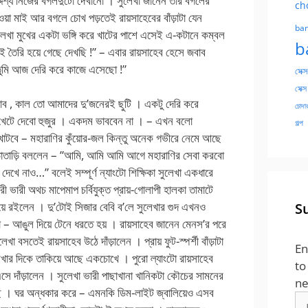
দেশ্য নিজের বগলদুটো দেখানো । সুলেখা জানেন তার বগলের
ch
ওয়া মাই আর বগলে চোখ পড়তেই রায়সাহেবের বাঁড়াটা যেন
ban
সুলেখা মুখের একটা ভঙ্গি করে খাটের পাশে এসেই এ-কটানে কম্বল
b
তৈরি হয়ে গেছে দেখছি !” – এবার রায়সাহেব হেসে জবাব
তুমি আজ দেরি করে কাজে এসেছো !”
সেক্স
সেক্স
ব , কাল তো আমাদের দু’জনেরই ছুটি । একটু দেরি করে
চোদার
ম খেটে দেবো হুজুর । একদম ভাববেন না । – এখন বলো
গল্প
 খাটবে – মহারাণির কুঁয়োর-জল কিন্তু অনেক গভীরে নেমে আছে
ড়াতাড়ি বললেন – ”আমি, আমি আমি আগে মহারাণির সেবা করবো
খে নাও…” বলেই সম্পূর্ণ ন্যাংটো শিক্ষিকা সুলেখা একধারে
 ভারী অথচ মাপেমাপ চর্বিযুক্ত প্রায়-গোলাপী হালকা তামাটে
য়ে রইলেন । দু’টোই সিজার বেবি ব’লে সুলেখার গুদ এখনও
S
া – আঙুল দিয়ে টেনে ধরতে হয় । রায়সাহেব জানেন মেনস’র পরে
 বসতেই রায়সাহেব উঠে দাঁড়ালেন । প্রায় ফুট-স্পর্শী বাঁড়াটা
En
েখার দিকে তাকিয়ে আছে একচোখে । পুরো ল্যাংটো রায়সাহেব
to
নে এসে দাঁড়ালেন । সুলেখা ভারী পাছাখানা খানিকটা কৌচের সামনের
ne
ে । ঘর অন্ধকার করে – এমনকি ডিম-লাইট জ্বালিয়েও এসব
Em