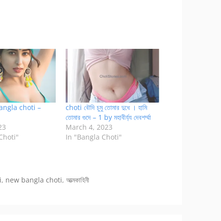
ngla choti –
choti বৌদি চুমু তোমার দুধে । হামি
তোমার গুদে – 1 by মহাবীর্য্য দেবশর্ম্মা
23
March 4, 2023
Choti"
In "Bangla Choti"
i
,
new bangla choti
,
আত্মকাহিনী