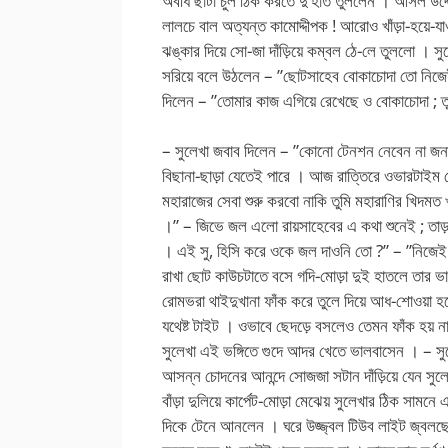
অবধি ছাঁটা চুল ঠিক করতে দু’হাত তুললেন । আসল উদ্
লালচে বাল অত্যন্ত কামোদ্দীপক ! আরোও খাঁড়া-হয়ে-যা
ঝঙ্কার দিয়ে সো-জা দাঁড়িয়ে কম্বল ঠে-লে তুললো । 
সরিয়ে বলে উঠলেন – ”ছোটসাহেব বোকাচোদা তো নিজেই 
দিলেন – ”তোমার কাজ এগিয়ে রেখেছে ও বোকাচোদা ; 
– সুলেখা জবাব দিলেন – ”কোনো টেনশন নেবেন না জনা
বিছানা-ছাড়া যেতেই পারে । আজ রাত্তিরে ওভারটাই
মহারাজের সেবা শুরু করবো নাকি তুমি মহারাণির খিদমত
।” – জিভে জল এলো রায়সাহেবের এ কথা শুনেই ; তা
। এই সু, হিসি করে ওকে জল দাওনি তো ?” – ”নিজেই দে
রাখা ছোট কাউচটাতে বসে গদি-মোড়া দুই হাতলে তার ভারী
রোমভরা থাইদুখানা ফাঁক করে তুলে দিয়ে আধ-শোওয়া হ
যথেষ্ট টাইট । ওভাবে ছেদড়ে বসলেও তেমন ফাঁক হয় ন
সুলেখা এই ভঙ্গিতে গুদে আদর খেতে ভালবাসেন । – সুলেখা
আসন্ন চোদনের আনন্দে সোজজা সটান দাঁড়িয়ে যেন সুল
বাঁড়া দুলিয়ে কার্পেট-মোড়া মেঝেয় সুলেখার ঠিক সাম
দিকে টেনে আনলেন । ঘরে উজ্জ্বল টিউব লাইট জ্বলছ