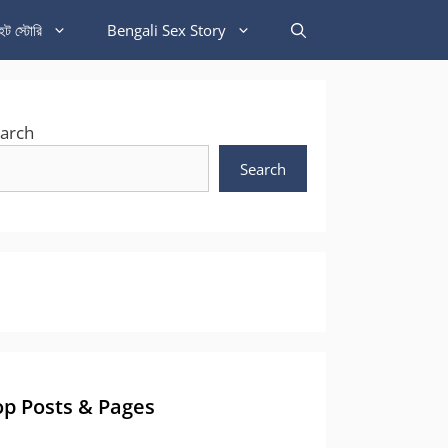
হট স্টোরি
Bengali Sex Story
arch
Search
op Posts & Pages