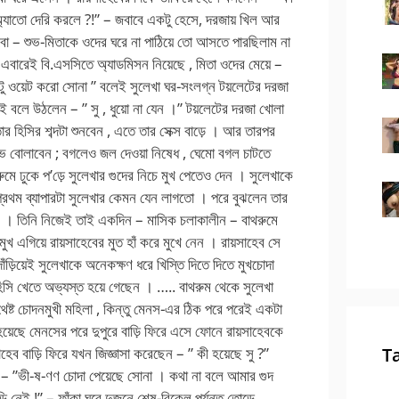
 অ্যাতো দেরি করলে ?!” – জবাবে একটু হেসে, দরজায় খিল আর
বো – শুভ-মিতাকে ওদের ঘরে না পাঠিয়ে তো আসতে পারছিলাম না
এবারেই বি.এসসিতে অ্যাডমিসন নিয়েছে , মিতা ওদের মেয়ে –
টু ওয়েট করো সোনা ” বলেই সুলেখা ঘর-সংলগ্ন টয়লেটের দরজা
ই বলে উঠলেন – ” সু , ধুয়ো না যেন ।” টয়লেটের দরজা খোলা
র হিসির শব্দটা শুনবেন , এতে তার সেক্স বাড়ে । আর তারপর
 জিভ বোলাবেন ; বগলেও জল দেওয়া নিষেধ , ঘেমো বগল চাটতে
ুমে ঢুকে প’ড়ে সুলেখার গুদের নিচে মুখ পেতেও দেন । সুলেখাকে
ম প্রথম ব্যাপারটা সুলেখার কেমন যেন লাগতো । পরে বুঝলেন তার
েই । তিনি নিজেই তাই একদিন – মাসিক চলাকালীন – বাথরুমে
খ এগিয়ে রায়সাহেবের মুত হাঁ করে মুখে নেন । রায়সাহেব সে
ঁড়িয়েই সুলেখাকে অনেকক্ষণ ধরে খিস্তি দিতে দিতে মুখচোদা
িসি খেতে অভ্যস্ত হয়ে গেছেন । ….. বাথরুম থেকে সুলেখা
েষ্ট চোদনমুখী মহিলা , কিন্তু মেনস-এর ঠিক পরে পরেই একটা
য়েছে মেনসের পরে দুপুরে বাড়ি ফিরে এসে ফোনে রায়সাহেবকে
েব বাড়ি ফিরে যখন জিজ্ঞাসা করেছেন – ” কী হয়েছে সু ?”
T
ন – ”ভী-ষ-ণণ চোদা পেয়েছে সোনা । কথা না বলে আমার গুদ
ড়ি নেই !” – ফাঁকা ঘরে দুজনে শেষ-বিকেল পর্যন্ত তোড়ে