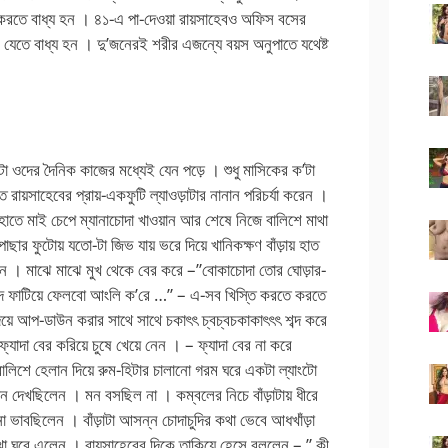
করতে বাধ্য হন । ৪১-এ পা-দেওয়া রায়সাহেবও অফিস বসের
-এ যেতে বাধ্য হন । দু’জনেরই শরীর এজন্যে বয়স অনুপাতে যথেষ্ট
 ওদের দৈনিক কাজের মধ্যেই যেন পড়ে । শুধু মাসিকের ক’টা
ন্ত রায়সাহেবের প্রায়-একফুটি ল্যাওড়াটার নানান পরিচর্যা করেন ।
়ে দু’হাতে মাই চেপে ম্যানাচোদা খাওয়ান আর শেষে নিজে বালিশে মাথা
াছার ফুটোয় যতো-টা জিভ যায় ভরে দিয়ে খানিকক্ষণ বাঁড়ায় হাত
ান । মাঝে মাঝে মুখ থেকে বের করে –”বোকাচোদা তোর ঘোড়ার-
োঁদ ফাটিয়ে ফেলবো আংলি ক’রে …” – এ-সব খিস্তি করতে করতে
ে দিয়ে আপ-ডাউন করার সাথে সাথে চকাৎৎ চ্বচ্বচকাকাৎৎৎ শব্দ করে
্যাদা বের করিয়ে চুষে খেয়ে নেন । – ফ্যাদা বের না করে
বালিশে হেলান দিয়ে রুম-হিটার চালানো গরম ঘরে একটা ল্যাংটো
জিন দেখছিলেন । মন বসছিল না । কম্বলের নিচে বাঁড়াটায় ধীরে
ভাবছিলেন । বাঁড়াটা আসন্ন চোদাচুদির কথা ভেবে আধখাঁড়া
া ঘরে এলেন । রায়সাহেবের দিকে তাকিয়ে হেসে বললেন – ” কী