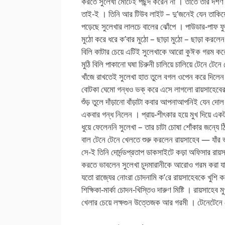
করতে সুলেখা মোটেই পছন্দ করেন না । তাতে তার দর্শণ 
তাই-ই । তিনি আর টিউব লাইট – দু’জনেই যেন তাকিয়ে
পড়েছে সুলেখার লালচে বালের ঝোঁপে । পাউডার-পাফ ফুল
মুঠো করে ধরে ক’বার মুঠো – ছাড়া মুঠো – ছাড়া করলে
বিলি কাটার চেয়ে এটিই সুলেখাকে আরো কুঈক গরম করে 
মুঠি বিলি পাকানো ঘষা চিরুনী চালিয়ে চালিয়ে টেনে টে
খাঁজে রাখতেই সুলেখা হাত তুলে বগল ওপেন করে দিলে
বোটকা ঘেমো গন্ধও ভক্ করে এসে লাগলো রায়সাহেবের
শুঁড় তুলে দাঁড়ানো বাঁড়াটা কবার আপনাআপনিই যেন দ
একবার গন্ধ নিলেন । প্রায়-শীৎকার হয়ে মুখ দিয়ে এ
ধুয়ে ফেলেননি সুলেখা – তার চাটা চোষা শোঁকার জন্য
বাল টেনে টেনে খেলতে শুরু করলেন রায়সাহেব — যাঁর
সে-ই তিনি দোর্দন্ডপ্রতাপ ডাকসাইটে কড়া অফিসার রায়স
করতে ভাবলেন সুলেখা চুদমারানীকে আরোও গরম করা য
যতো রাজ্যের নোংরা চোদনামি ক’রে রায়সাহেবকে খুশি ক
শিক্ষিকা-মার্কা চোদন-খিস্তিও দারুণ মিষ্টি । রায়সাহেব
খেলার চেয়ে লক্ষগুন উত্তেজক আর গরমী । টেনেটেনে