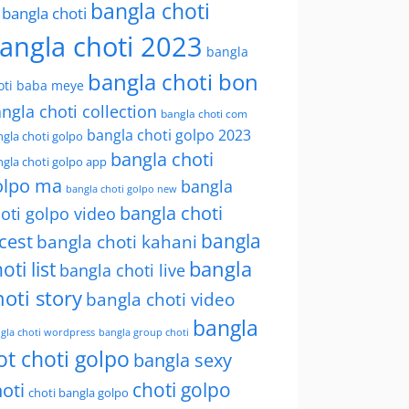
bangla choti
l bangla choti
angla choti 2023
bangla
bangla choti bon
oti baba meye
ngla choti collection
bangla choti com
bangla choti golpo 2023
gla choti golpo
bangla choti
gla choti golpo app
olpo ma
bangla
bangla choti golpo new
bangla choti
oti golpo video
bangla
cest
bangla choti kahani
oti list
bangla
bangla choti live
hoti story
bangla choti video
bangla
gla choti wordpress
bangla group choti
ot choti golpo
bangla sexy
choti golpo
oti
choti bangla golpo