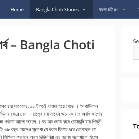
Home
Bangla Choti Stories
বাংলা চটি গল্প
ম পর্ব – Bangla Choti
Se
িসের রায় সাহেবের, ১০ টাতেই খাওয়া হয়ে গেছে । আগামীকাল
িনার সেরে নেন । রাত্রে রায় সাহেব অনে-ক রাত অবধি জাগেন
টা পর্যন্ত আলো জ্বলে । ঘর অন্ধকার করে চোদাচুদি রায়-গিন্নী
T
এই ৩৮ বছর বয়সেও সুলেখা যে রকম ফিগার ধরে রেখেছেন তা’
উনি শিক্ষিকা সেখানে অন্য দিদিমণিরা এর জন্যে সুলেখাকে হিংসে