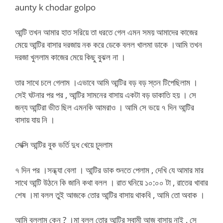
aunty k chodar golpo
আন্টি তখন আমার হাত সরিয়ে তা ধরতে গেল এমন সময় আমাদের কাজের
মেয়ে আন্টির বাসার দরজায় নক করে ডেকে বলল খালমা ডাকে ।আমি তখন
দরজা খুললাম কাজের মেয়ে কিছু বুঝল না ।
তার সাথে চলে গেলাম ।এভাবে আমি আন্টির বড় বড় স্তন টিপেছিলাম ।
সেই ঘটনার পর পর , আন্টির সামনের বাসায় একটা বড় ডাকাতি হয় । সে
জন্য আন্টিরা ভীত ছিল এমনকি আমরাও । আমি সে ভয়ে ৭ দিন আন্টির
বাসায় যায় নি ।
সেক্সি আন্টির বুক ভর্তি দুধ খেয়ে চুদলাম
৭ দিন পর ।সন্ধ্যা বেলা । আন্টির ডাক শুনতে পেলাম , দেখি যে আমার মার
সাথে আন্টি উঠনে কি জানি কথা বলল । রাত ঘনিয়ে ১০:০০ টা , রাতের খাবার
শেষ ।মা বলল তুই আজকে তোর আন্টির বাসায় থাকবি , আমি তো অবাক ।
আমি বললাম কেন ? ।মা বলল তোর আন্টির স্বামী আজ বাসায় নাই , সে