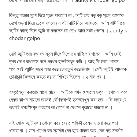
কিন্তু বাচ্চার মুখে দিয়ে স্তন পারলেন না , আন্টি তার বড় বড় স্তন আমাকে
দেখে ওড়না দিয়ে ঢেকে বললেন একটা বাটি নিয়ে আাসতে ।আমি বাটি নিয়ে
আন্টির কাছে দিলে আন্টি যা করলেন তা দেখে আজ মজা পেলাম ।
aunty k
chodar golpo
দেখি আন্টি তার বড় বড় স্তন টিপে টিপে দুধ বাটিতে রাখলেন ।আমি সেই
দৃশ্য দেখে বাথরুমে বসে প্রথম হস্তমৈথুন করি । আহ কি মজা পেলাম ।
পরে সেই আন্টির সাথে মজা করে চোদাচুদি করেছিলাম ।সেই আন্টিই আমাকে
চোদাচুদি কিভাবে করতে হয় তা শিখিয়ে ছিলেন । ২ মাস পর ।
হস্তমৈথুন করতাম মাঝে মাঝে ।আন্টিকে যখন দেখতাম দুপুর এ গোসল করে
বেরত কাপড় নাড়তে তথনই বেশিরভাগই হস্তমৈথুন করা হত । কি জন্য যে
তথনই হস্তমৈথুন করতাম তা চোখে না দেখলে বুঝাতে পারবো না ।
যাই হোক আন্টি যথন গোসল করে বেরত শাড়িটা তেমন ভালো করে পড়া
থাকত না । ডান পাশের বড় স্তনটা বের হয়ে থাকত আর সেই বড় স্তনটা