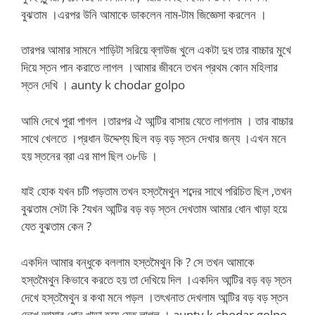
বুঝতাম ।এরপর উনি আমাকে ডাকলেন নাম-টাম জিজ্ঞেসা করলেন ।
তারপর আমার সামনে শাড়িটা সরিয়ে ব্লাউজ খুলে একটা দুধ তার বাচ্চার মুখে
দিয়ে স্তন পান করাতে লাগল ।আমার জীবনে তখন প্রথম কোন মহিলার
স্তন দেখি ।
aunty k chodar golpo
আমি দেখে পুরা পাগল ।তারপর ঐ আন্টির বাসায় যেতে লাগলাম । তার বাচ্চার
সাথে খেলতে ।প্রধান উদ্দেশ্য ছিল বড় বড় স্তন দেখার জন্য ।এখন মনে
হয় স্তনের ব্রা এর মাপ ছিল ৩৮ডি ।
যাই হোক যখন চটি পড়তাম তখন হস্তমৈথুন শব্দের সাথে পরিচিত ছিল ,তখন
বুঝতাম সেটা কি ?যখন আন্টির বড় বড় স্তন দেখতাম আমার ধোন খাড়া হয়ে
যেত বুঝতাম কেন ?
একদিন আমার বন্ধুকে বললাম হস্তমৈথুন কি ? সে তখন আমাকে
হস্তমৈথুন কিভাবে করতে হয় তা দেখিয়ে দিল ।একদিন আন্টির বড় বড় স্তন
দেখে হস্তমৈথুন র কথা মনে পড়ল ।তৎখনাত দেখলাম আন্টির বড় বড় স্তন
দেখে আমার ধোন খাড়া হয়ে যেত লাগল ।
aunty k chodar golpo