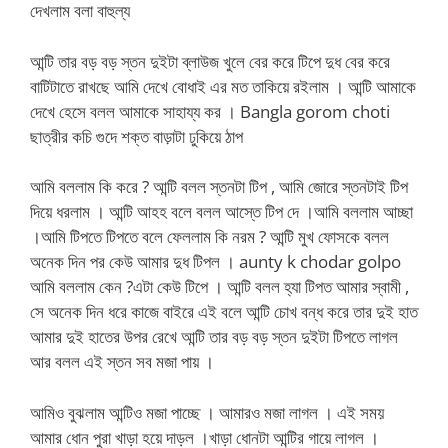
দেখলাম বলা বাহুল্য
আন্টি তার বড় বড় স্তন দুইটা ব্লাউজ খুলে বের করে টিপে দুধ বের করে
বাটিটাতে রাখছে আমি দেখে বোধাই এর মত তাকিয়ে রইলাম । আন্টি আমাকে
দেখে হেসে বলল আমাকে সাহায্য কর । Bangla gorom choti
ছাত্রীর কচি গুদে শক্ত বাড়াটা ঢুকিয়ে ঠাপ
আমি বললাম কি করে ? আন্টি বলল স্তনটা টিপ , আমি জোরে স্তনটাই টিপ
দিয়ে ধরলাম । আন্টি আহহ বলে বলল আস্তে টিপ দে ।আমি বললাম আচ্ছা
।আমি টিপতে টিপতে বলে ফেললাম কি নরম ? আন্টি মুখ ফোসকে বলল
অনেক দিন পর কেউ আমার দুধ টিপল ।
aunty k chodar golpo
আমি বললাম কেন ?এটা কেউ টিপে । আন্টি বলল হ্যা টিপত আমার স্বামী ,
সে অনেক দিন ধরে কাজে বাইরে এই বলে আন্টি চোখ বন্ধ করে তার দুই হাত
আমার দুই হাতের উপর রেখে আন্টি তার বড় বড় স্তন দুইটা টিপতে লাগল
আর বলল এই স্তন সব মজা পায় ।
আমিও বুঝলাম আন্টিও মজা পাচ্ছে । আমারও মজা লাগল । এই সময়
আমার ধোন পুরা খাড়া হয়ে দাড়ল ।খাড়া ধোনটা আন্টির গায়ে লাগল ।