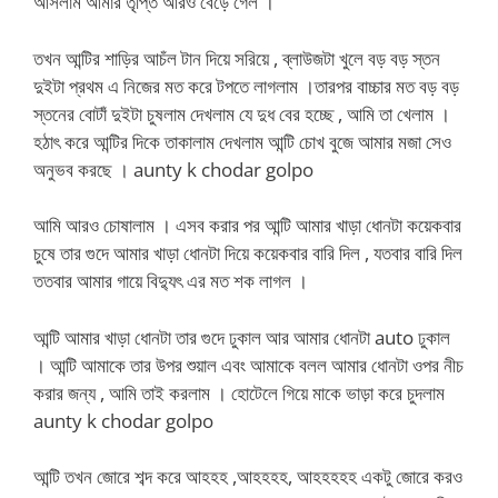
আসলাম আমার তৃপ্তি আরও বেড়ে গেল ।
তখন আন্টির শাড়ির আচঁল টান দিয়ে সরিয়ে , ব্লাউজটা খুলে বড় বড় স্তন
দুইটা প্রথম এ নিজের মত করে টপতে লাগলাম ।তারপর বাচ্চার মত বড় বড়
স্তনের বোটাঁ দুইটা চুষলাম দেখলাম যে দুধ বের হচ্ছে , আমি তা খেলাম ।
হঠাৎ করে আন্টির দিকে তাকালাম দেখলাম আন্টি চোখ বুজে আমার মজা সেও
অনুভব করছে ।
aunty k chodar golpo
আমি আরও চোষালাম । এসব করার পর আন্টি আমার খাড়া ধোনটা কয়েকবার
চুষে তার গুদে আমার খাড়া ধোনটা দিয়ে কয়েকবার বারি দিল , যতবার বারি দিল
ততবার আমার গায়ে বিদ্যুৎ এর মত শক লাগল ।
আন্টি আমার খাড়া ধোনটা তার গুদে ঢুকাল আর আমার ধোনটা auto ঢুকাল
। আন্টি আমাকে তার উপর শুয়াল এবং আমাকে বলল আমার ধোনটা ওপর নীচ
করার জন্য , আমি তাই করলাম । হোটেলে গিয়ে মাকে ভাড়া করে চুদলাম
aunty k chodar golpo
আন্টি তখন জোরে শব্দ করে আহহহ ,আহহহহ, আহহহহহ একটু জোরে করও