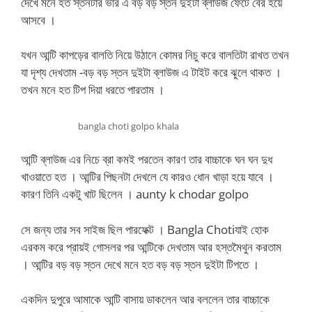
দেখে মনে হত স্তনটার ভার এ বড় বড় স্তন দুইটা ব্লাউজ ফেটে বের হয়ে
আসবে ।
যখন আন্টি কাপড়ের বালতি নিয়ে উঠানে কোমর নিচু করে বালতিটা রাখত তখন
যা দৃশ্য দেখতাম -বড় বড় স্তন দুইটা ব্লাউজ এ টাইট করে ঝুলে থাকত ।
তখন মনে হত টিপ দিয়া ধরতে পারতাম ।
bangla choti golpo khala
আন্টি ব্লাউজ এর নিচে ব্রা কমই পরতেন কারণ তার বাচ্চাকে ঘন ঘন দুধ
খাওয়াতে হত । আন্টির পিছনটা দেখলে যে কারও ধোন খাড়া হয়ে যাবে ।
কারণ তিনি একটু খাট ছিলেন ।
aunty k chodar golpo
সে জন্য তার সব সাইজ ছিল পারফেক্ট । Bangla Chotiযাই হোক
এরকম করে প্রায়ই গোসলর পর আন্টিকে দেখতাম আর হস্তমৈথুন করতাম
। আন্টির বড় বড় স্তন দেখে মনে হত বড় বড় স্তন দুইটা টিপতে ।
একদিন দুপুরে আমাকে আন্টি বাসায় ডাকলেন আর বললেন তার বাচ্চাকে