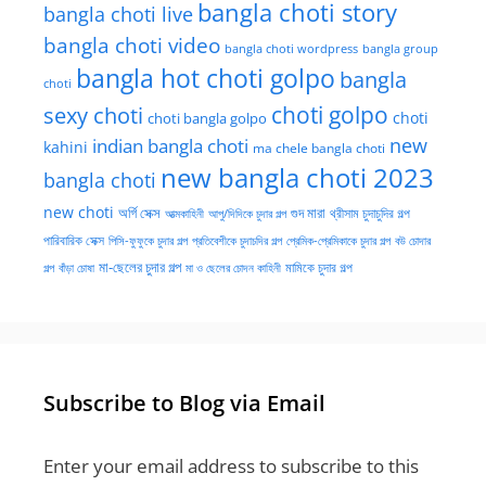
bangla choti story
bangla choti live
bangla choti video
bangla choti wordpress
bangla group
bangla hot choti golpo
bangla
choti
choti golpo
sexy choti
choti
choti bangla golpo
new
indian bangla choti
kahini
ma chele bangla choti
new bangla choti 2023
bangla choti
new choti
গুদ মারা
অর্গি সেক্স
আত্মকাহিনী
আপু/দিদিকে চুদার গল্প
থ্রীসাম চুদাচুদির গল্প
পারিবারিক সেক্স
পিসি-ফুফুকে চুদার গল্প
প্রতিবেশীকে চুদাচদির গল্প
প্রেমিক-প্রেমিকাকে চুদার গল্প
বউ চোদার
মা-ছেলের চুদার গল্প
মামিকে চুদার গল্প
বাঁড়া চোষা
গল্প
মা ও ছেলের চোদন কাহিনী
Subscribe to Blog via Email
Enter your email address to subscribe to this