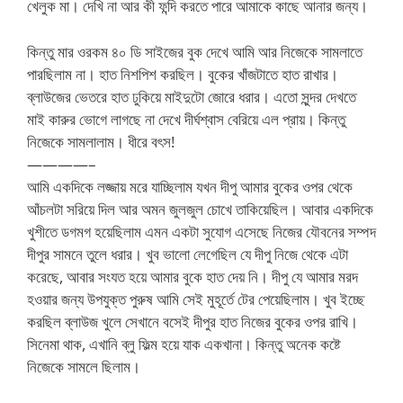
খেলুক মা। দেখি না আর কী ফন্দি করতে পারে আমাকে কাছে আনার জন্য।
কিন্তু মার ওরকম ৪০ ডি সাইজের বুক দেখে আমি আর নিজেকে সামলাতে
পারছিলাম না। হাত নিশপিশ করছিল। বুকের খাঁজটাতে হাত রাখার।
ব্লাউজের ভেতরে হাত ঢুকিয়ে মাইদুটো জোরে ধরার। এতো সুন্দর দেখতে
মাই কারুর ভোগে লাগছে না দেখে দীর্ঘশ্বাস বেরিয়ে এল প্রায়। কিন্তু
নিজেকে সামলালাম। ধীরে বৎস!
————–
আমি একদিকে লজ্জায় মরে যাচ্ছিলাম যখন দীপু আমার বুকের ওপর থেকে
আঁচলটা সরিয়ে দিল আর অমন জুলজুল চোখে তাকিয়েছিল। আবার একদিকে
খুশীতে ডগমগ হয়েছিলাম এমন একটা সুযোগ এসেছে নিজের যৌবনের সম্পদ
দীপুর সামনে তুলে ধরার। খুব ভালো লেগেছিল যে দীপু নিজে থেকে এটা
করেছে, আবার সংযত হয়ে আমার বুকে হাত দেয় নি। দীপু যে আমার মরদ
হওয়ার জন্য উপযুক্ত পুরুষ আমি সেই মুহূর্তে টের পেয়েছিলাম। খুব ইচ্ছে
করছিল ব্লাউজ খুলে সেখানে বসেই দীপুর হাত নিজের বুকের ওপর রাখি।
সিনেমা থাক, এখানি ব্লু ফিল্ম হয়ে যাক একখানা। কিন্তু অনেক কষ্টে
নিজেকে সামলে ছিলাম।