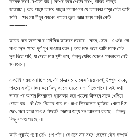
অনেক অংশ দেখানো যায়। বিশেষ করে পেটের অংশ, নাভির কাছের
জায়গাটা। আর পাছা! আমার পাছার দাবনাগুলো যে অনেকটা বড়ো সেটা আমি
জানি। সেগুলো দীপুর চোখের সামনে তুলে ধরার জন্য শাড়ী বেস্ট।
———-
আমার মনে হতো মা-র শারীরিক আদরের দরকার। মানে, সেক্স। এখনই তো
মা-র সেক্স থেকে পূর্ণ সুখ পাওয়ার বয়স। আর মনে হতো আমি মাকে সেই
সুখ দিতে পারি, যা পেলে মাও খুশী হবে, কিন্তু যেটার কোনও সম্ভাবনা নেই
জানতাম।
একটাই সম্ভাবনা ছিল যে, যদি মা-র মনেও সেক্স নিয়ে একটু উশখুশ থাকে,
তাহলে একটু সাহস করে কিছু করলে হয়তো সাড়া দিতে পারে। এই কথা
ভাবার পর আমার দিনরাতের ধ্যানজ্ঞান হয়ে পড়লো কীভাবে মাকে খেলিয়ে
তোলা যায়। কী টোপ গিলতে পারে মা? মা-র স্লিভলেস ব্লাউজ, খোলা পিঠ
দেখে মনে হতো মা-রও নিশ্চয়ই সেক্সের জন্য মন আনচান করছে। কিন্তু
কিছু বলতে পারছে না।
আমি প্রায়ই পর্ণো দেখি, গল্প পড়ি। সেখানে মার সংগে ছেলের যৌন সম্পর্ক