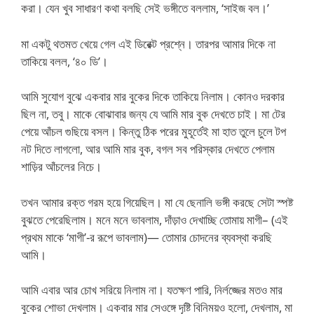
করা। যেন খুব সাধারণ কথা বলছি সেই ভঙ্গীতে বললাম, ‘সাইজ বল।’
মা একটু থতমত খেয়ে গেল এই ডিরেক্ট প্রশ্নে। তারপর আমার দিকে না
তাকিয়ে বলল, ‘৪০ ডি’।
আমি সুযোগ বুঝে একবার মার বুকের দিকে তাকিয়ে নিলাম। কোনও দরকার
ছিল না, তবু। মাকে বোঝাবার জন্য যে আমি মার বুক দেখতে চাই। মা টের
পেয়ে আঁচল গুছিয়ে বসল। কিন্তু ঠিক পরের মুহূর্তেই মা হাত তুলে চুলে টপ
নট দিতে লাগলো, আর আমি মার বুক, বগল সব পরিস্কার দেখতে পেলাম
শাড়ির আঁচলের নিচে।
তখন আমার রক্ত গরম হয়ে গিয়েছিল। মা যে ছেনালি ভঙ্গী করছে সেটা স্পষ্ট
বুঝতে পেরেছিলাম। মনে মনে ভাবলাম, দাঁড়াও দেখাচ্ছি তোমায় মাগী– (এই
প্রথম মাকে ‘মাগী’-র রূপে ভাবলাম)— তোমার চোদনের ব্যবস্থা করছি
আমি।
আমি এবার আর চোখ সরিয়ে নিলাম না। যতক্ষণ পারি, নির্লজ্জের মতও মার
বুকের শোভা দেখলাম। একবার মার সেওঙ্গে দৃষ্টি বিনিময়ও হলো, দেখলাম, মা