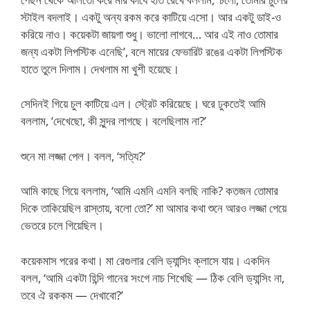
স্টাইল বদলাই। একটু অন্য রকম করে কাটিয়ে এসো। আর একটু ডাই-ও
করিয়ে নাও। কয়েকটা জায়গা শুধু। ভালো লাগবে… আর এই নাও তোমার
জন্য একটা লিপস্টিক এনেছি’, বলে মায়ের ফেভারিট রঙের একটা লিপস্টিক
হাতে তুলে দিলাম। দেখলাম মা খুশী হয়েছে।
সেদিনই গিয়ে চুল কাটিয়ে এল। স্ট্রেট করিয়েছে। ঘরে ঢুকতেই আমি
বললাম, ‘দেখেছো, কী সুন্দর লাগছে। বলেছিলাম না?’
শুনে মা লজ্জা পেল। বলল, ‘সত্যি?’
আমি কাছে গিয়ে বললাম, ‘আমি এমনি এমনি বলছি নাকি? কতজন তোমার
দিকে তাকিয়েছিল রাস্তায়, বলো তো?’ মা আমার কথা শুনে আরও লজ্জা পেয়ে
ভেতরে চলে গিয়েছিল।
কয়েকমাস পরের কথা। মা রেগুলার বেলি ড্যান্সিং ক্লাসে যায়। একদিন
বলল, ‘আমি একটা হিন্দি গানের সংগে নাচ শিখেছি — ঠিক বেলি ড্যান্সিং না,
তবে ঐ রককম — দেখাবো?’