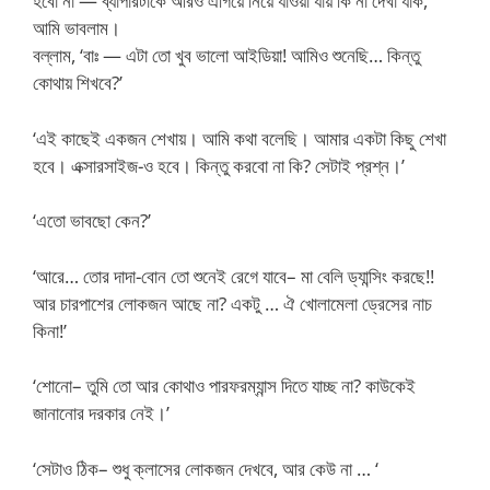
হবো না — ব্যাপারটাকে আরও এগিয়ে নিয়ে যাওয়া যায় কি না দেখা যাক,
আমি ভাবলাম।
বল্লাম, ‘বাঃ — এটা তো খুব ভালো আইডিয়া! আমিও শুনেছি… কিন্তু
কোথায় শিখবে?’
‘এই কাছেই একজন শেখায়। আমি কথা বলেছি। আমার একটা কিছু শেখা
হবে। এক্সারসাইজ-ও হবে। কিন্তু করবো না কি? সেটাই প্রশ্ন।’
‘এতো ভাবছো কেন?’
‘আরে… তোর দাদা-বোন তো শুনেই রেগে যাবে– মা বেলি ড্যান্সিং করছে!!
আর চারপাশের লোকজন আছে না? একটু … ঐ খোলামেলা ড্রেসের নাচ
কিনা!’
‘শোনো– তুমি তো আর কোথাও পারফরম্যান্স দিতে যাচ্ছ না? কাউকেই
জানানোর দরকার নেই।’
‘সেটাও ঠিক– শুধু ক্লাসের লোকজন দেখবে, আর কেউ না … ‘