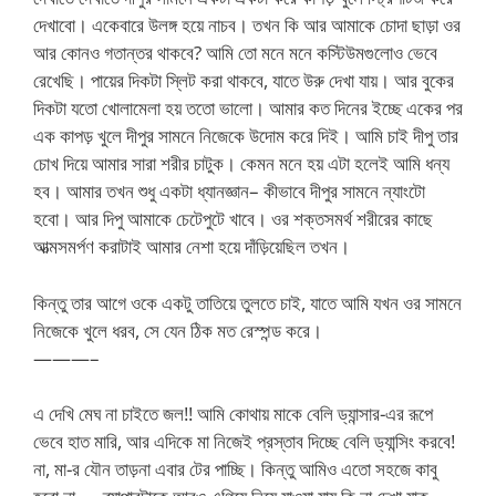
দেখাবো। একেবারে উলঙ্গ হয়ে নাচব। তখন কি আর আমাকে চোদা ছাড়া ওর
আর কোনও গতান্তর থাকবে? আমি তো মনে মনে কস্টিউমগুলোও ভেবে
রেখেছি। পায়ের দিকটা স্লিট করা থাকবে, যাতে উরু দেখা যায়। আর বুকের
দিকটা যতো খোলামেলা হয় ততো ভালো। আমার কত দিনের ইচ্ছে একের পর
এক কাপড় খুলে দীপুর সামনে নিজেকে উদোম করে দিই। আমি চাই দীপু তার
চোখ দিয়ে আমার সারা শরীর চাটুক। কেমন মনে হয় এটা হলেই আমি ধন্য
হব। আমার তখন শুধু একটা ধ্যানজ্ঞান– কীভাবে দীপুর সামনে ন্যাংটো
হবো। আর দিপু আমাকে চেটেপুটে খাবে। ওর শক্তসমর্থ শরীরের কাছে
আত্মসমর্পণ করাটাই আমার নেশা হয়ে দাঁড়িয়েছিল তখন।
কিন্তু তার আগে ওকে একটু তাতিয়ে তুলতে চাই, যাতে আমি যখন ওর সামনে
নিজেকে খুলে ধরব, সে যেন ঠিক মত রেস্পন্ড করে।
———–
এ দেখি মেঘ না চাইতে জল!! আমি কোথায় মাকে বেলি ড্যান্সার-এর রূপে
ভেবে হাত মারি, আর এদিকে মা নিজেই প্রস্তাব দিচ্ছে বেলি ড্যান্সিং করবে!
না, মা-র যৌন তাড়না এবার টের পাচ্ছি। কিন্তু আমিও এতো সহজে কাবু