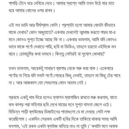
পাপড়ি টেনে ধরে দেখিয়ে দেবে। আমার স্বপ্নে আমি তখন উঠে মার হাত
ধরে আমার ধোনের ওপর রাখব।
এই সব ভাবি আর দীর্ঘশ্বাস ফেলি। প্রশ্নটা হলো আমার ধোনটা কীভাবে
মাকে দেখাব? কোন অজুহাতে? একবার দেখলেই আন্দাজ করতে পারব মা-র
মনে কোনও সুপ্ত ইচ্ছে আছে কি না। একবার ভাবলাম, আমি যদি কোনও
ভাবে মাকে পর্ণো দেখাতে পারি, ছবি বা ভিডিও, তাহলে হয়তো ওইদিকে মন
যাবে। চোদাচুদির কথা ভাববে। কিন্তু সেটারই বা সুযোগ কোথায়?
তখন ভাবলাম, আরেকটু সাধারণ ব্যাপার থেকে শুরু করা যাক। একেবারে
পর্ণোয় না গিয়ে যদি সফট পর্ণো গোছের কিছু দেখাই, তাহলে মা কিছু টের পাবে
না। আর আজকাল তো সেগুলোর কোন অভাব নেই।
প্রথমে একটু দাম দিয়ে হলেও ফ্যাশন ম্যাগাজিন রাখতে শুরু করলাম, যাতে
কম কাপড় পরা মহিলার ছবি দেখে মায়ের মনে সুপ্ত বাসনা জেগে ওঠে।
বিভিন্ন শাড়ী ব্লাউজের ডিজাইনের পাতাগুলো যে মা দেখছে সেটা লক্ষ
করেছিলাম। একদিন সেরকম একটি ছবির দিকে তাকিয়ে থাকার সময় আমি
বললাম, ‘এই রকম একটা ব্লাউজ বানিয়ে নাও না তুমি।’ কথাটা শুনে অবাক