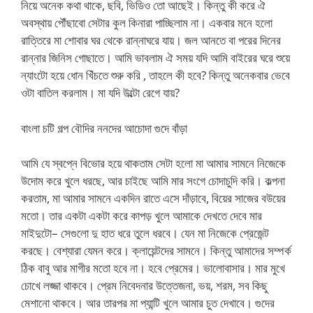
নিয়ে অনেক কথা থাকে, ছবি, ভিডিও তো আছেই। কিন্তু কী করে ঐ
অবস্থায় পৌঁছাবো সেটার কুল কিনারা পাচ্ছিলাম না। একবার মনে হলো
রাত্তিরে মা শোবার ঘর থেকে রান্নাঘরে যায়। জল আনতে বা পরের দিনের
রান্নার জিনিস গোছাতে। আমি ভাবলাম ঐ সময় যদি আমি বাইরের ঘরে শুয়ে
ন্যাংটো হয়ে ধোন খিঁচতে শুরু করি , তাহলে কী হবে? কিন্তু অনেকবার ভেবে
ওটা বাতিল করলাম। মা যদি উল্টো রেগে যায়?
বাংলা চটি গল্প বৌদির ননদের আচোদা গুদে বাঁড়া
আমি যে স্বপ্নে বিভোর হয়ে থাকতাম সেটা হলো মা আমার সামনে নিজেকে
উদোম করে খুলে ধরছে, আর চাইছে আমি মার সংগে চোদাচুদি করি। কল্পনা
করতাম, মা আমার সামনে একদিন রাতে এসে দাঁড়াবে, বিয়ের সাজের বউয়ের
মতো। তার একটা একটা করে কাপড় খুলে আমাকে দেখতে দেবে মার
মাইদুটো– সেগুলো দু হাত ধরে তুলে ধরবে। যেন মা নিজেকে প্রেজেন্ট
করছে। বেশ্যারা যেমন করে। ক্লায়েন্টদের সামনে। কিন্তু আমাদের সম্পর্ক
ঠিক বাবু আর মাগীর মতো হবে না। হবে প্রেমের। ভালোবাসার। মার মুখে
চোখে লজ্জা থাকবে। প্রেম নিবেদনার উত্তেজনা, ভয়, শরম, সব কিছু
মেশানো থাকবে। আর তারপর মা প্যান্টি খুলে আমার চুত দেখাবে। গুদের