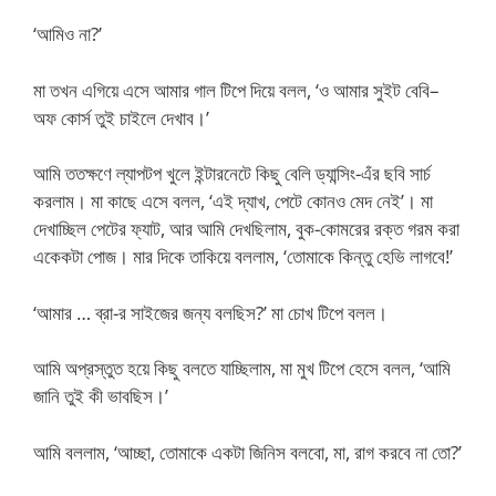
‘আমিও না?’
মা তখন এগিয়ে এসে আমার গাল টিপে দিয়ে বলল, ‘ও আমার সুইট বেবি–
অফ কোর্স তুই চাইলে দেখাব।’
আমি ততক্ষণে ল্যাপটপ খুলে ইন্টারনেটে কিছু বেলি ড্যান্সিং-এঁর ছবি সার্চ
করলাম। মা কাছে এসে বলল, ‘এই দ্যাখ, পেটে কোনও মেদ নেই’। মা
দেখাচ্ছিল পেটের ফ্যাট, আর আমি দেখছিলাম, বুক-কোমরের রক্ত গরম করা
একেকটা পোজ। মার দিকে তাকিয়ে বললাম, ‘তোমাকে কিন্তু হেভি লাগবে!’
‘আমার … ব্রা-র সাইজের জন্য বলছিস?’ মা চোখ টিপে বলল।
আমি অপ্রস্তুত হয়ে কিছু বলতে যাচ্ছিলাম, মা মুখ টিপে হেসে বলল, ‘আমি
জানি তুই কী ভাবছিস।’
আমি বললাম, ‘আচ্ছা, তোমাকে একটা জিনিস বলবো, মা, রাগ করবে না তো?’