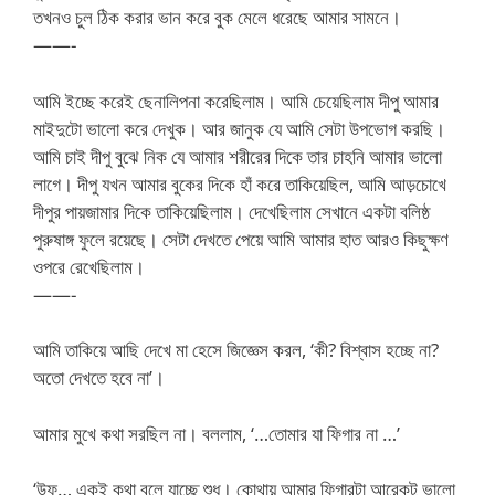
তখনও চুল ঠিক করার ভান করে বুক মেলে ধরেছে আমার সামনে।
——-
আমি ইচ্ছে করেই ছেনালিপনা করেছিলাম। আমি চেয়েছিলাম দীপু আমার
মাইদুটো ভালো করে দেখুক। আর জানুক যে আমি সেটা উপভোগ করছি।
আমি চাই দীপু বুঝে নিক যে আমার শরীরের দিকে তার চাহনি আমার ভালো
লাগে। দীপু যখন আমার বুকের দিকে হাঁ করে তাকিয়েছিল, আমি আড়চোখে
দীপুর পায়জামার দিকে তাকিয়েছিলাম। দেখেছিলাম সেখানে একটা বলিষ্ঠ
পুরুষাঙ্গ ফুলে রয়েছে। সেটা দেখতে পেয়ে আমি আমার হাত আরও কিছুক্ষণ
ওপরে রেখেছিলাম।
——-
আমি তাকিয়ে আছি দেখে মা হেসে জিজ্ঞেস করল, ‘কী? বিশ্বাস হচ্ছে না?
অতো দেখতে হবে না’।
আমার মুখে কথা সরছিল না। বললাম, ‘…তোমার যা ফিগার না …’
‘উফ… একই কথা বলে যাচ্ছে শুধু। কোথায় আমার ফিগারটা আরেকটু ভালো