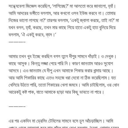
সন্ধ্যেবেলা জিজ্ঞেস করেছিল, ‘লাগিয়েছ?’ মা আলতো করে জানালো, হ্যাঁ।
আমি আদরের ভঙ্গীতে বললাম, আর কখনো ওসব ইউজ করবে না। তোমার
নিজের ভালো লাগছে না?’ তারপর বললাম, ‘একটু জ্বালা করছে, তাই না?’ মা
যখন বলল, হ্যাঁ, করছে, তখন মার কাছে গিয়ে হাতে একটু হাত বুলিয়ে দিয়ে
বললাম, ‘ঐ একটু করবে, ব্যস।’
———–
আমার তখন খুব ইচ্ছে করছিল বগল তুলে দীপুর সামনে দাঁড়াই। ও দেখুক।
কাছে আসুক। কিন্তু লজ্জা পেয়ে পারি নি। কারণ জানতাম আরও সুযোগ
আসবে। এও জানতাম যে দীপু এখন আমাকে শিকার করার ধান্দায় আছে।
আর আমি শিকারির কাছে এতও সহজে ধরা দেবো না ঠিক করেছিলাম। যত
খেলিয়ে উঠতে পারি, ততো শিকারের খেলা জমবে। আমি চাইছিলাম, ওর ধোন
আরেকটু কষ্ট পাক, যাতে আমাকে ছাড়া আর কিছু ভাবতে না পারে।
———–
এর পর একদিন মা ড্রেসিং টেবিলের সামনে বসে চুল আঁচড়াচ্ছিল। আমি
পেছন থেকে আলতো করে মার কাঁধে হাত রেখে বললাম, ‘চলো, তোমার চুলের