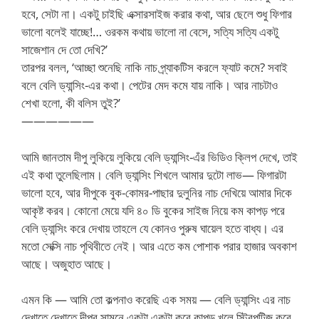
হবে, সেটা না। একটু চাইছি এক্সারসাইজ করার কথা, আর ছেলে শুধু ফিগার
ভালো বলেই যাচ্ছে!… ওরকম কথায় ভালো না বেসে, সত্যি সত্যি একটু
সাজেশান দে তো দেখি?’
তারপর বলল, ‘আচ্ছা শুনেছি নাকি নাচ প্র্যাকটিস করলে ফ্যাট কমে? সবাই
বলে বেলি ড্যান্সিং-এর কথা। পেটের মেদ কমে যায় নাকি। আর নাচটাও
শেখা হলো, কী বলিস তুই?’
——————
আমি জানতাম দীপু লুকিয়ে লুকিয়ে বেলি ড্যান্সিং-এঁর ভিডিও ক্লিপ দেখে, তাই
এই কথা তুলেছিলাম। বেলি ড্যান্সিং শিখলে আমার দুটো লাভ— ফিগারটা
ভালো হবে, আর দীপুকে বুক-কোমর-পাছার দুলুনির নাচ দেখিয়ে আমার দিকে
আকৃষ্ট করব। কোনো মেয়ে যদি ৪০ ডি বুকের সাইজ নিয়ে কম কাপড় পরে
বেলি ড্যান্সিং করে দেখায় তাহলে যে কোনও পুরুষ ঘায়েল হতে বাধ্য। এর
মতো সেক্সি নাচ পৃথিবীতে নেই। আর এতে কম পোশাক পরার হাজার অবকাশ
আছে। অজুহাত আছে।
এমন কি — আমি তো কল্পনাও করেছি এক সময় — বেলি ড্যান্সিং এর নাচ
দেখাতে দেখাতে দীপুর সামনে একটা একটা করে কাপড় খুলে স্ট্রিপটিজ করে