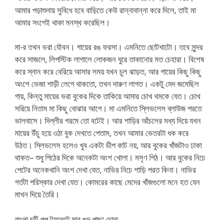
আমার পড়াশুনায় সুবিধে হবে বাড়িতে কেউ রান্নাবান্না করে দিলে, তাই মা
আমার সংগেই থাকা মনস্থ করেছিল।
মা-র তখন ভরা যৌবন। গায়ের রঙ ফরসা। এমনিতে ছোটখাটো। তবে সুন্দর
করে সাজলে, লিপস্টিক লাগালে লোকজন ঘুরে তাকানোর মত চেহারা। বিশেষ
করে স্নান করে বেরিয়ে আসার সময় যখন চুল ঝাড়ত, আর গায়ের কিছু কিছু
অংশে ভেজা শাড়ী লেগে থাকতো, তখন দারুণ লাগত। একটু মেদ জমেছিল
গায়, কিন্তু মায়ের ভরা বুকের দিকে তাকিয়ে আমার চোখ থমকে যেত। চোখ
সরিয়ে নিতাম মা কিছু বোঝার আগে। মা এমনিতে স্লিভলেস ব্লাউজ পরতে
ভালবাসে। দিল্লীর গরমে তো বটেই। আর শাড়ির আঁচলের মধ্য দিয়ে যখন
মায়ের উঁচু হয়ে ওঠা বুক দেখতে পেতাম, তখন আমার ভেতরটা ধক করে
উঠত। স্লিভলেস হলেও খুব একটা ডীপ কাট নয়, আর বুকের খাঁজটাও ঢাকা
থাকত– শুধু পিঠের দিকে অনেকটা অংশ খোলা। মসৃণ পিঠ। আর বুকের নিচে
পেটের অনেকখানি অংশ দেখা যেত, নাভির নিচে শাড়ি পরত কিনা। নাভির
গর্তটা পরিস্কার দেখা যেত। কোমরের কাছে মেদের খাঁজগুলো মনে হত যেন
মাখন দিয়ে তৈরি।
বাংলা চটি গল্প টয়লেটে মার গুদ পাছা চোদা