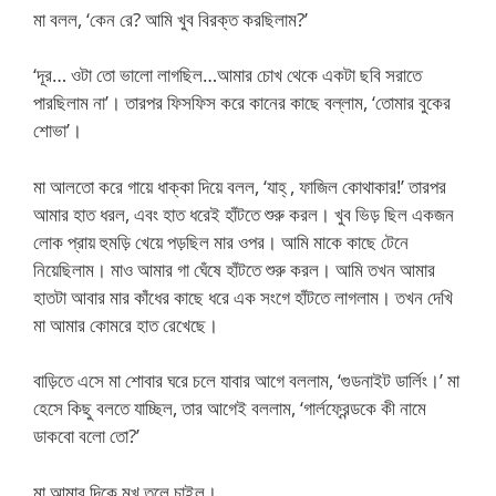
মা বলল, ‘কেন রে? আমি খুব বিরক্ত করছিলাম?’
‘দূর… ওটা তো ভালো লাগছিল…আমার চোখ থেকে একটা ছবি সরাতে
পারছিলাম না’। তারপর ফিসফিস করে কানের কাছে বল্লাম, ‘তোমার বুকের
শোভা’।
মা আলতো করে গায়ে ধাক্কা দিয়ে বলল, ‘যাহ্‌ , ফাজিল কোথাকার!’ তারপর
আমার হাত ধরল, এবং হাত ধরেই হাঁটতে শুরু করল। খুব ভিড় ছিল একজন
লোক প্রায় হুমড়ি খেয়ে পড়ছিল মার ওপর। আমি মাকে কাছে টেনে
নিয়েছিলাম। মাও আমার গা ঘেঁষে হাঁটতে শুরু করল। আমি তখন আমার
হাতটা আবার মার কাঁধের কাছে ধরে এক সংগে হাঁটতে লাগলাম। তখন দেখি
মা আমার কোমরে হাত রেখেছে।
বাড়িতে এসে মা শোবার ঘরে চলে যাবার আগে বললাম, ‘গুডনাইট ডার্লিং।’ মা
হেসে কিছু বলতে যাচ্ছিল, তার আগেই বললাম, ‘গার্লফ্রেন্ডকে কী নামে
ডাকবো বলো তো?’
মা আমার দিকে মুখ তুলে চাইল।