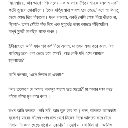
সিনেমায় ঢোকার আগে শপিং মলের এক জায়গায় দাঁড়িয়ে মা-কে বললাম একটা
ফটো তুলবো মোবাইলে। ‘তোর সত্যি মাথা খারাপ হয়ে গেছে,’ বলে মা কিন্তু
হেসে পোজ দিয়ে দাঁড়ালো। যখন বললাম, একটু সেক্সি পোজ দিয়ে দাঁড়াও না,
প্লিজ’– তখন ঠোঁটটা দাঁত দিয়ে এক মুহূর্তের জন্য কামড়ে দাঁড়িয়েছিল।
অপূর্ব সুন্দরী লাগছিল মাকে তখন।
ইন্টারভেলে আমি যখন পপ কর্ণ নিয়ে এলাম, মা তখন মজা করে বলল, ‘বাঃ
গার্লফ্রেন্ডকে একা ছেড়ে চলে গেলই, আর কেউ যদি এসে আমাকে
জ্বলাতো?’
আমি বললাম, ‘এসে দিতাম না একটা?’
‘আর ততক্ষণে যে আমার অবস্থা খারাপ হয়ে যেতো?’ মা আবার মজা করে
কাঁদো কাঁদো মুখ করে বলল।
তখন আমি বললাম, ‘সরি সরি, আর ভুল হবে না’। বলে, ভাবলাম আরেকটা
সুযোগ। মায়ের কাঁধের ওপর হাত রেখে নিজের দিকে আলতো করে টেনে
নিলাম, ‘একদম ছেড়ে যাবো না কোথাও’। দেখি মা বাধা দিল না। আমিও