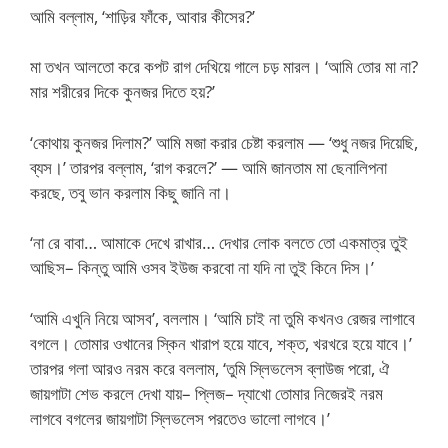
আমি বল্লাম, ‘শাড়ির ফাঁকে, আবার কীসের?’
মা তখন আলতো করে কপট রাগ দেখিয়ে গালে চড় মারল। ‘আমি তোর মা না?
মার শরীরের দিকে কুনজর দিতে হয়?’
‘কোথায় কুনজর দিলাম?’ আমি মজা করার চেষ্টা করলাম — ‘শুধু নজর দিয়েছি,
ব্যস।’ তারপর বল্লাম, ‘রাগ করলে?’ — আমি জানতাম মা ছেনালিপনা
করছে, তবু ভান করলাম কিছু জানি না।
‘না রে বাবা… আমাকে দেখে রাখার… দেখার লোক বলতে তো একমাত্র তুই
আছিস– কিন্তু আমি ওসব ইউজ করবো না যদি না তুই কিনে দিস।’
‘আমি এখুনি নিয়ে আসব’, বললাম। ‘আমি চাই না তুমি কখনও রেজর লাগাবে
বগলে। তোমার ওখানের স্কিন খারাপ হয়ে যাবে, শক্ত, খরখরে হয়ে যাবে।’
তারপর গলা আরও নরম করে বললাম, ‘তুমি স্লিভলেস ব্লাউজ পরো, ঐ
জায়গাটা শেভ করলে দেখা যায়– প্লিজ– দ্যাখো তোমার নিজেরই নরম
লাগবে বগলের জায়গাটা স্লিভলেস পরতেও ভালো লাগবে।’