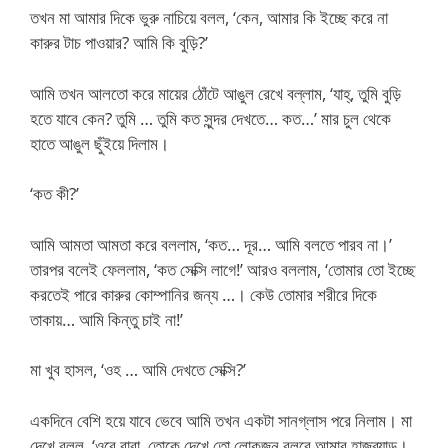
তখন মা আমার দিকে ভুরু নাচিয়ে বলল, ‘কেন, আমার কি ইচ্ছে করে না
কারুর টাচ পাওয়ার? আমি কি বুড়ি?’
আমি তখন আলতো করে মায়ের ঠোঁটে আঙুল রেখে বল্লাম, ‘যাহ্‌, তুমি বুড়ি
হতে যাবে কেন? তুমি … তুমি কত সুন্দর দেখতে… কত…’ মার চুল থেকে
হাতে আঙুল ছুঁইয়ে দিলাম।
‘কত কী?’
আমি আমতা আমতা করে বললাম, ‘কত… দূর… আমি বলতে পারব না।’
তারপর বলেই ফেললাম, ‘কত সেক্সি লাগে!’ আরও বললাম, ‘তোমার তো ইচ্ছে
করতেই পারে কারুর কোম্পানির জন্য …। কেউ তোমার শরীরে দিকে
তাকায়… আমি কিন্তু চাই না!’
মা খুব হাসল, ‘ওহ … আমি দেখতে সেক্সি?’
একদিনে বেশি হয়ে যাবে ভেবে আমি তখন একটা সানগ্লাস পরে নিলাম। মা
দেখে বলল, ‘ওরে বাবা, তোকে দেখে তো লোকজন বলবে আমার হাজব্যান্ড।