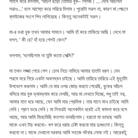
সাহস করে বললাম, ‘আঁচল ছাড়া তোমার বুক– প্লিজ। … দেখি আঁচলটা
সরাও…’ বলে আস্তে করে সরিয়ে দিলাম। পুরোটা সরল না, কারণ মা পেছনে
ব্লাউজের সংগে পিন লাগিয়েছে। কিন্তু অনেকটাই সরল।
মা-র ভরা বুক তখন আমার সামনে। আমি হাঁ করে তাকিয়ে আছি। দেখে মা
বলল, ‘ কী রে? হাঁ হয়ে গেলই কেন?’
বললাম, ‘বলেছিলাম না তুমি কতো সেক্সি?’
মা তখন লজ্জা পেয়ে গেল। চোখ নিচে নামিয়ে আমার হাতটা ধরল। যেন
শরমে মরে গিয়ে একটা অবলম্বন চাইছে। আমি তারিয়ে তারিয়ে এই মুহূর্তটা
উপভোগ করলাম। আমি যে মার ওপর জোড় করতে পেরেছি, বুকের আঁচল
খসিয়ে মার বুক ড্যাবড্যাব করে দেখছি, আর মা দেখতে দিচ্ছে, শুধু তাই নয়,
আমার হাত ধরে আছে, যেন আমি মার প্রেমিক। তার মানে মাও চাইছে আমি
দেখি। প্রাণ ভরে দেখি। মা নিশ্চয়ই অনেকদিন ধরেই এই কামনা করে বসে
আছে, আর আমি মিছেমিছি কতশত ভাবছিলাম। হয়তো মা ভাবছে আমি
মাকে এখন টাচ করবো– খপ করে ধরার চেষ্টা করবো মার দুধগুলো। কিন্তু
করবো না। মাকে দেখানো দরকার আমি সহজে পটবার লোক নই। আরেকটু