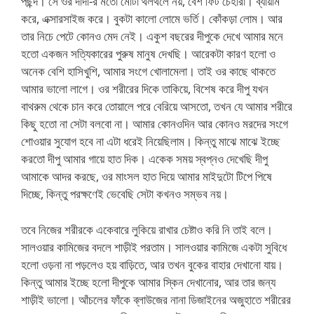
পছন্দ। সে ওর দাদা-র মতো মোটা থলথলে নয়, বেশ ফিট চেহারা। ব্যায়াম
করে, এক্সারসাইজ করে। বুকটা কালো লোমে ভর্তি। কোঁকড়া লোম। আর
তার নিচে পেটে কোনও মেদ নেই। একুশ বছরের দীপুকে দেখে আমার মনে
হতো একজন সত্যিকারের পুরুষ মানুষ দেখছি। আরেকটা কারণ হলো ও
অনেক বেশি হাসিখুশি, আমার সংগে খোলামেলা। তাই ওর কাছে থাকতে
আমার ভালো লাগে। ওর শরীরের দিকে তাকিয়ে, বিশেষ করে দীপু যখন
বাথরুম থেকে চান করে তোয়ালে পরে বেরিয়ে আসতো, তখন যে আমার শরীরে
কিছু হতো না সেটা বলবো না। আমার কোনওদিন আর কোনও মরদের সংগে
শোওয়ার সুযোগ হবে না এটা ধরেই নিয়েছিলাম। কিন্তু মাঝে মাঝে ইচ্ছে
করতো দীপু আমার গায়ে হাত দিক। একেক সময় স্বপ্নও দেখেছি দীপু
আমাকে আদর করছে, ওর মাংসল হাত দিয়ে আমার মাইদুটো টিপে পিষে
দিচ্ছে, কিন্তু পরক্ষণেই ভেবেছি সেটা কখনও সম্ভব নয়।
তবে নিজের শরীরকে একেবারে লুকিয়ে রাখার চেষ্টাও করি নি তাই বলে।
সালওয়ার কামিজের বদলে শাড়ীই পরতাম। সালওয়ার কামিজে একটা সুবিধে
হলো ওড়না না পড়লেও হয় বাড়িতে, আর তখন বুকের বাহার দেখানো যায়।
কিন্তু আমার ইচ্ছে হলো দীপুকে আমার স্কিন দেখানোর, আর তার জন্য
শাড়ীই ভালো। আঁচলের ফাঁকে ব্লাউজের নানা ডিজাইনের অজুহাতে শরীরের