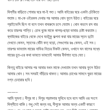
দিল্লীর বাড়িতে শোবার ঘরে মা-ই শুত। আমি বাইরের ঘরে একটা চৌকিতে
শুতাম। মা-কে ওইরকম দেখার পর আমার ধোন ফুলে উঠত। বাইরের ঘরে
প্রাইভেসি ছিল না বলে তখন বাথরুমে চলে যেতাম। ধোন কচলে রস বার
করে তারপর শান্তি। চোখ বুজে মাকে কাপড়-ছাড়া ভাবার চেষ্টা করতাম।
ব্লাউজের বাইরে থেকে দেখে যতটুকু কল্পনা করা যায় মায়ের স্তন দুটো
দেখতে কেমন, স্তনের বোঁটা কত্ বড়ো, সেগুলোর রঙ কেমন, এই সব।
তারপর ভাবতাম মায়ের নাভির নিচের দিকটা কেমন, ওখানে ঘন বালের মধ্যে
মায়ের চুত-এর কথা ভাবতে ভাবতেই আমার বীর্যপাত হয়ে যেত।
কিন্তু বাইরে আসার পর আবার যখন মাকে দেখতাম তখন আবার ফুলে উঠত
আমার ধোন। সব সময়ই দাঁড়িয়ে থাকত। আমার চোখের সামনে ঘুরত মায়ের
নগ্ন চেহারার ছবি।
——–
আমি সুমনা। দীপুর মা। দিপুর পড়াশুনার সুবিধে হবে বলে আমি ওর সংগে
দিল্লীতে থাকি। শুধু সেই জন্য নয়, দীপুকে আমার অন্য একটি কারণে