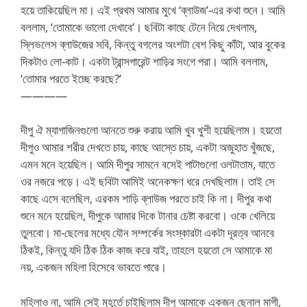
হয়ে তাকিয়েছিল মা। এই প্রথম আমার মুখে ‘ব্লাউজ’-এর কথা শুনে। আমি
বললাম, ‘তোমাকে ভালো দেখাবে’। ছবিটা কাছে টেনে নিয়ে দেখলাম,
স্লিভলেস ব্লাউজের সবি, কিন্তু বগলের অংশটা বেশ কিছু কাঁটা, আর বুকের
দিকটাও লো-কাট। একটা ট্রান্সপারেন্ট শাড়ির সংগে পরা। আমি বললাম,
‘তোমার পরতে ইচ্ছে করছে?’
————
দীপু ঐ ম্যাগাজিনগুলো আনতে শুরু করায় আমি খুব খুশী হয়েছিলাম। হয়তো
দীপুও আমার শরীর দেখতে চায়, কাছে আস্তে চায়, একটা অজুহাত খুঁজছে,
এমন মনে হয়েছিল। আমি দীপুর সামনে বসেই পাটাগুলো ওলটাতাম, যাতে
ওর নজরে পড়ে। এই ছবিটা আমিই অনেকক্ষণ ধরে দেখছিলাম। তাই সে
কাছে এসে বলেছিল, এরকম শাড়ি ব্লাউজ পরতে চাই কি না। দীপুর কথা
শুনে মনে হয়েছিল, দীপুকে আমার দিকে টানার চেষ্টা করবো। ওকে খেলিয়ে
তুলবো। মা-ছেলের মধ্যে যৌন সম্পর্কের সংস্কারটা একটা দূরত্ব আনবে
ঠিকই, কিন্তু যদি ঠিক ঠিক কাজ করে যাই, তাহলে হয়তো সে আমাকে মা
নয়, একজন মহিলা হিসেবে ভাবতে পারে।
মহিলাও না, আমি সেই মুহূর্তে চাইছিলাম দীপু আমাকে একজন ছেনাল মাগী,