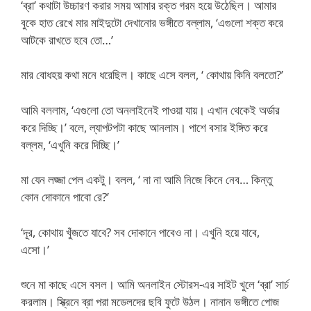
‘ব্রা’ কথাটা উচ্চারণ করার সময় আমার রক্ত গরম হয়ে উঠেছিল। আমার
বুকে হাত রেখে মার মাইদুটো দেখানোর ভঙ্গীতে বল্লাম, ‘এগুলো শক্ত করে
আটকে রাখতে হবে তো…’
মার বোধহয় কথা মনে ধরেছিল। কাছে এসে বলল, ‘ কোথায় কিনি বলতো?’
আমি বললাম, ‘এগুলো তো অনলাইনেই পাওয়া যায়। এখান থেকেই অর্ডার
করে দিচ্ছি।’ বলে, ল্যাপটপটা কাছে আনলাম। পাশে বসার ইঙ্গিত করে
বল্লম, ‘এখুনি করে দিচ্ছি।’
মা যেন লজ্জা পেল একটু। বলল, ‘ না না আমি নিজে কিনে নেব… কিন্তু
কোন দোকানে পাবো রে?’
‘দূর, কোথায় খুঁজতে যাবে? সব দোকানে পাবেও না। এখুনি হয়ে যাবে,
এসো।’
শুনে মা কাছে এসে বসল। আমি অনলাইন স্টোরস-এর সাইট খুলে ‘ব্রা’ সার্চ
করলাম। স্ক্রিনে ব্রা পরা মডেলদের ছবি ফুটে উঠল। নানান ভঙ্গীতে পোজ