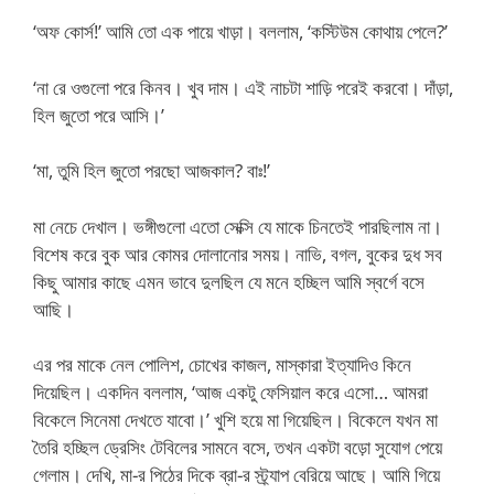
‘অফ কোর্স!’ আমি তো এক পায়ে খাড়া। বললাম, ‘কস্টিউম কোথায় পেলে?’
‘না রে ওগুলো পরে কিনব। খুব দাম। এই নাচটা শাড়ি পরেই করবো। দাঁড়া,
হিল জুতো পরে আসি।’
‘মা, তুমি হিল জুতো পরছো আজকাল? বাঃ!’
মা নেচে দেখাল। ভঙ্গীগুলো এতো সেক্সি যে মাকে চিনতেই পারছিলাম না।
বিশেষ করে বুক আর কোমর দোলানোর সময়। নাভি, বগল, বুকের দুধ সব
কিছু আমার কাছে এমন ভাবে দুলছিল যে মনে হচ্ছিল আমি স্বর্গে বসে
আছি।
এর পর মাকে নেল পোলিশ, চোখের কাজল, মাস্কারা ইত্যাদিও কিনে
দিয়েছিল। একদিন বললাম, ‘আজ একটু ফেসিয়াল করে এসো… আমরা
বিকেলে সিনেমা দেখতে যাবো।’ খুশি হয়ে মা গিয়েছিল। বিকেলে যখন মা
তৈরি হচ্ছিল ড্রেসিং টেবিলের সামনে বসে, তখন একটা বড়ো সুযোগ পেয়ে
গেলাম। দেখি, মা-র পিঠের দিকে ব্রা-র স্ট্র্যাপ বেরিয়ে আছে। আমি গিয়ে