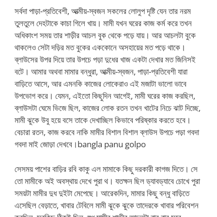
সর্বদা পাড়া-প্রতিবেশী, আত্মীয়-স্বজন সকলের লোলুপ দৃষ্টি যেন তার নরম
তুলতুলে দেহটাকে কাচা গিলে খায়। মামী যখন ঘরের কাজ কর্ম করে তখন
অধিকাংশ সময় তার শাড়ীর আচল বুক থেকে পড়ে যায়। আর আচলটা বুকে
থাকলেও সেটা দড়ির মত বুকের এককোনে অসহায়ের মত পড়ে থাকে।
ব্লাউসের উপর দিয়ে তার উপচে পড়া দুধের খাজ একটা দেখার মত জিনিসই
বটে। আমার অথবা মামার বন্ধুরা, আত্মীয়-স্বজন, পাড়া-প্রতিবেশী যারা
বাড়িতে আসে, আর এমনকি কাজের লোকেরাও এই মজাটা ভালো ভাবে
উপভোগ করে। যেমন, এইতো কিছুদিন আগেই, মামী ঘরের কাজ করছিল,
ব্লাউসটা ঘেমে ভিজে ছিল, কাজের লোক রতন তখন খাটের নিচে ঝাট দিচ্ছে,
মামী ঝুকে উবু হয়ে বসে তাকে দেখাচ্ছিল কিভাবে পরিষ্কার করতে হবে।
বেচারা রতন, কাজ করবে নাকি মামীর বিশাল বিশাল ব্লাউস উপচে পড়া গবদা
গবদা মাই জোড়া দেখবে।bangla panu golpo
সেসময় পাশের বাড়ির রবি কাকু এল মামাকে কিছু দরকারী কাগজ দিতে। সে
তো মামীকে অই অবস্থায় দেখে পুরা থ। যতক্ষন ছিল ড্যাবড্যাবে চোখে পুরা
সময়টা মামীর দুধ দুইটা মেপেছে। আরেকদিন, মামার কিছু বন্ধু বাড়িতে
এসেছিল বেড়াতে, খাবার টেবিলে মামী ঝুকে ঝুকে তাদেরকে খাবার পরিবেশন