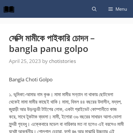
Skip
Menu
to
content
সেক্সি মামীকে পাইকারি চোদন –
bangla panu golpo
April 25, 2023
by
chotistories
Bangla Choti Golpo
১. ভূমিকা:-আমার নাম কৃঞ্চ। মামা মামীর সন্তান না থাকায় ছোটবেলা
থেকেই মামা মামীর কাছেই থাকি। মামা, বিমল ৪৪ বছরের উদাসীন, মদ্যপ,
জুয়াড়ী আর উড়নচন্ডী টাইপের লোক, একটা প্রাইভেট কোম্পানীতে কাজ
করে, সাথে টুকটাক ব্যবসা। মামী, ইলোরা ৩৬ বছরের সাধারন আলা-ভোলা
সুন্দরী গৃহবধু। এক্কেবারে মডেল বা নায়িকার মত না হলেও এই বয়সেও মামী
যথেষ্ট আকর্ষনীয়। গোলগাল চেহারা, ফর্সা রঙ আর মাঝারি উচ্চতার এই