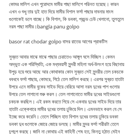
কোমর মালিশ এখন পুরোদমে মামীর পাছা মালিশে পরিনত হয়েছে। কারন
এখন ও শুধু তার দুই হাত দিয়ে মামীর বিশাল ফর্সা পাছার দাবনার মাংস
গুলোকেই ডলে যাচ্ছে। কি বিশাল, কি ডবকা, প্রচন্ড ঢেউ খেলানো, তুলতুলে
নরম পাছা মামীর।bangla panu golpo
basor rat chodar golpo বাসর রাতের আগের প্রাকটিস
সুব্রত আবার মাঝে মাঝে পাছার চেরাতেও আঙ্গুল ঘসে দিচ্ছিল। কেমন
অদ্ভুত এক পরিস্থিতি, এক মধ্যবয়সী সুন্দরী মহিলা অর্ধ-উলংগ হয়ে বিছানায়
উপুড় হয়ে শুয়ে আছে আর কোথাকার কোন সুব্রত সেই সুন্দরীর তেল চকচকে
ধবধবে ফর্সা পাছায়, কোমরে, পিঠে তেল মালিশ করছে। এরপর সুব্রত হাতটা
উপরে এনে মামীর বুকের সাইড দিয়ে বেরিয়ে আসা নরম দুধের পাশ গুলোর
উপরে তেল লাগানো শুরু করল। তেল লাগানোতে মামীর দুধের সাইডগুলো
চকচক করছিল। এই রকম করতে গিয়ে সে একবার দুধের সাইড দিয়ে তার
হাতটা এক্কেবারে মামীর দুধের তলায় ঢুকিয়ে দিল। এমনভাবে করল যে সে
ইচ্ছে করে করেনি। তেলে পিচ্ছিল হাত বিশাল দুধের তলায় ঢুকিয়ে ডবকা
ডবকা দুধ গুলোকে জোরে জোরে ডলছে। মামীর সুন্দর ফর্সা শরীরটা তেলে
চুপচুপ করছে। জানি না কোথায় এই কাহিনী শেষ হত, কিন্তু হঠাত মেইন