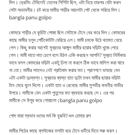
দিল। ড্রেসিং টেবিলেই তেলের শিশিটা ছিল, ওটা নিয়ে তারপর যেটা করল
সেটা অভাবনীয়। চট করে মামীর শাড়ীর আচলটা পেট থেকে সরিয়ে দিল।
bangla panu golpo
কোমরে শাড়ীর যে কুচিটা গোজা ছিল সেটাকে টেনে বের করে দিল। কোমরের
কাছে মামীর হলুদ পেটিকোটটা বেরিয়ে এল। মামী চমকে উঠে থতমত খেয়ে
গেল। কিছু করার আগেই সুব্রতর আঙ্গুল মামীর ছায়ার দড়িটা খুজে পেয়ে
গেল। মামী দাতে দাত চেপে বলে উঠল একি করছেন আপনি? সুব্রত নির্বিকার
ভাবে বলল কোমরের দড়িটা একটু ঢিলা না করলে ঠিক ভাবে মালিশ করা যাবে
না তো। মামীর সাহসও নেই প্রতিবাদ করার মত। প্রাণপণে ভাবছে যেন
এটা একটা দুঃস্বপ্ন। সুব্রতর ব্যস্ত হাত দুটো তখন মামীর ছায়ার দড়িটা
টান মেরে খুলে দিলো। একটা হাত ও রেখেছে মামীর সুগভীর কমনীয় নাভীর
উপরে। মামীকে যেন একটা পুতুলের মত ব্যবহার করছে সে। এর পর
মামীকে সে উপুর করে শোয়ালো।bangla panu golpo
পোদ মারা স্বভাব গুদের মর্ম কি বুঝবি?-গুদ চোদার গল্প
মামীর পিঠের কাছে ব্লাউজের তলাটা ধরে টেনে গুটিয়ে দিতে শুরু করল।