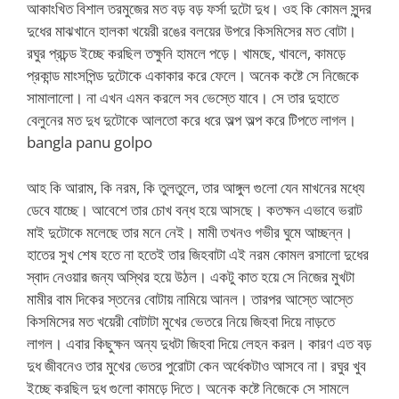
আকাংখিত বিশাল তরমুজের মত বড় বড় ফর্সা দুটো দুধ। ওহ কি কোমল সুন্দর
দুধের মাঝখানে হালকা খয়েরী রঙের বলয়ের উপরে কিসমিসের মত বোটা।
রঘুর প্রচন্ড ইচ্ছে করছিল তক্ষুনি হামলে পড়ে। খামছে, খাবলে, কামড়ে
প্রকান্ড মাংসপিন্ড দুটোকে একাকার করে ফেলে। অনেক কষ্টে সে নিজেকে
সামালালো। না এখন এমন করলে সব ভেস্তে যাবে। সে তার দুহাতে
বেলুনের মত দুধ দুটোকে আলতো করে ধরে অল্প অল্প করে টিপতে লাগল।
bangla panu golpo
আহ কি আরাম, কি নরম, কি তুলতুলে, তার আঙ্গুল গুলো যেন মাখনের মধ্যে
ডেবে যাচ্ছে। আবেশে তার চোখ বন্ধ হয়ে আসছে। কতক্ষন এভাবে ভরাট
মাই দুটোকে মলেছে তার মনে নেই। মামী তখনও গভীর ঘুমে আচ্ছন্ন।
হাতের সুখ শেষ হতে না হতেই তার জিহবাটা এই নরম কোমল রসালো দুধের
স্বাদ নেওয়ার জন্য অস্থির হয়ে উঠল। একটু কাত হয়ে সে নিজের মুখটা
মামীর বাম দিকের স্তনের বোটায় নামিয়ে আনল। তারপর আস্তে আস্তে
কিসমিসের মত খয়েরী বোটাটা মুখের ভেতরে নিয়ে জিহবা দিয়ে নাড়তে
লাগল। এবার কিছুক্ষন অন্য দুধটা জিহবা দিয়ে লেহন করল। কারণ এত বড়
দুধ জীবনেও তার মুখের ভেতর পুরোটা কেন অর্ধেকটাও আসবে না। রঘুর খুব
ইচ্ছে করছিল দুধ গুলো কামড়ে দিতে। অনেক কষ্টে নিজেকে সে সামলে