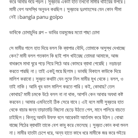
করে আবার শুয়ে পড়ল। সুব্রতর একটা হাত তখনো মামীর থাইয়ের উপরে।
মামী বেশ অসস্থি অনুভব করছিল। সুব্রতর দুঃসাহসের যেন কোন সীমা
নেই।bangla panu golpo
ভাবিকে চোদাচুদির গল্প – ভাবির তরমুজের মতো পাছা চোদা
সে মামীর গালে হাত দিয়ে বলল কি ব্যাপার বৌদি, তোমাকে অসুস্থ দেখাচ্ছে
কেন? মামী বলল গতকাল কি ছাই পাস খাইয়েছ তোমরা আমাকে, আজ
বাথরুমে মাথা ঘুরে পড়ে গিয়ে পিঠে আর কোমরে ব্যাথা পেয়েছি। নড়াচড়া
করতে পারছি না। তাই একটু শুয়ে ছিলাম। ভাবছি বিকালে কাউকে দিয়ে
মালিশ করাবো। সুব্রত কথাটা যেন লুফে নিল মামীর মুখ থেকে। বলল, ও
তাই নাকি। আমি খুব ভাল মালিশ করতে পারি। কই, কোথায়? তেল
কোথায়? মামী চমকে উঠে বলল না না থাক, আপনি কেন আবার অযথা কষ্ট
করবেন। আমার এমনিতেই ঠিক সেরে যাবে। এই বলে মামী সুব্রতর হাত
থেকে বাচার জন্য তাড়াতাড়ি বিছানা ছেড়ে উঠতে গেল, মানে পালিয়ে বাচতে
চাইছিল। কিন্তু অমনি উফফ বলে আরেকটা আর্তনাদ করে উঠল। বোঝা
যাচ্ছে পিঠের ব্যাথাটা তাকে বেশ কাবু করে ফেলেছে। সুব্রত কোন কথা শুনল
না। মামীর হাতটা চেপে ধরে, অন্য হাতে কাধে ধরে মামীকে জর করে শুইয়ে