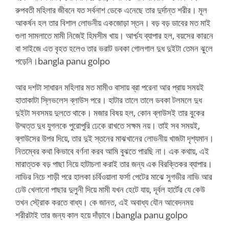
রুপবতী মহিলার জীবনে যত সর্বনাশ ডেকে এনেছে তার দুর্দান্ত শরীর। মূল
আকর্ষন হল তার বিশাল লোভনীয় একজোড়া স্তন। বড় বড় ডাবের মত মাই
গুলা সামলাতে মামী নিজেই হিমসীম খায়। আর্শ্চয ব্যাপার হল, বয়সের কারনে
বা সাইজে এত বৃহত হলেও তার ভরাট ডবকা গোলগাল দুধ দুইটা তেমন ঝুলে
পড়েনি।bangla panu golpo
আর দশটা সাধারন মহিলার মত মামীও বাসায় ব্রা পরেনা আর প্রায় সময়ই
হাতাকাটা স্লিভলেস ব্লাউস পরে। হাটার তালে তালে ডবকা টলমলে দুধ
দুইটা সবসময় দুলতে থাকে। মজার বিষয় হল, কোন ব্লাউসই তার বুকের
উম্মত্ত দুধ যুগলকে পুরোপুরি ঢেকে রাখতে সক্ষম নয়। তাই সব সময়ই,
ব্লাউসের উপর দিয়ে, তার দুই স্তনের মাঝখানের লোভনীয় খাজটা দৃশ্যমান।
নিতম্বের কথা কিভাবে বর্ণনা করব আমি বুঝতে পারছি না। এক কথায়, এই
মারাত্তক বড় পাছা নিয়ে হাটাচলা করাই তার জন্য এক বিরক্তিকর ব্যাপার।
নাভির নিচে শাড়ী পরে হালকা চর্বিওয়ালা ফর্সা পেটের মাঝে সুগভীর নাভি আর
ঢেউ খেলানো পাছার দুলুনী দিয়ে মামী যখন হেটে যায়, দূর্বল হার্টের যে কেউ
তখন স্ট্রোক করতে বাধ্য। কে জানত, এই অবাধ্য যৌন আবেদনময়
শরীরটাই তার জন্য কাল হয়ে দাঁড়াবে।bangla panu golpo