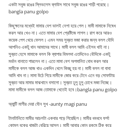
একটা সবুজ রঙের স্লিভলেস ব্লাউস সাথে সবুজ রঙের শাড়ী পরেছে।
bangla panu golpo
কিছুক্ষনের মধ্যেই মামার বেশ ভালই নেশা হয়ে গেল। মামী মামাকে নিষেধ
করল আর খেও না। এতে মামার বেশ প্রেষ্টিজে লাগল। রাগ করে আরও
কয়েক পেগ খেয়ে ফেলল। এমন সময় সুব্রত মজা করার জন্য বলল বৌদি
আপনিও একটু খান আমাদের সাথে। মামী বলল আমি এইসব খাই না।
সুব্রত হেসে মামাকে বলল কি ব্যাপার বিমলদা এতদিনেও বৌদিকে একটু
মর্ডান বানাতে পারলেন না। এতে মামা বেশ অপমানিত বোধ করল আর
মামীকে বলল আজ খাও একদিন খেলে কিচ্ছু হয় না। মামী বলল না বাবা
আমি খাব না। মামা উঠে গিয়ে মামীকে জোর করে টেনে এনে বড় সোফাটায়
সুব্রত আর মামার মাঝখানে বসালো। সুব্রত ঢুলু ঢুলু চোখে মজা নিচ্ছে।
মামা মামীকে বলল আজ তোমাকে খেতেই হবে।bangla panu golpo
অ্যান্টি মাগীর দেয়া যৌন সুখ -aunty magi panu
টানাটানিতে মামীর আচলটা একবার পড়ে গিয়েছিল। মামীর ধবধবে ফর্সা
কোমল বুকের খাজটা বেরিয়ে আসল। মামী আবার কোন রকমে ঠিক করে