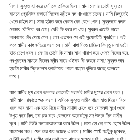
নিল। সুব্রত হা করে সেদিকে তাকিয়ে ছিল। মামা নেশার চোটে সুব্রতর
সামনে প্রেস্টিজ রক্ষার্থে নিজের স্ত্রীকে মদ খাওয়াতে চাচ্ছে। মামি কিছুতেই
খেতে চাইল না। মামা হঠাত করে কেমন যেন রেগে গেল। সুব্রতকে বলল
তোমার বৌদিকে ধর তো। দেখি কি করে না খায়। সুব্রত এতেই হাতে
আকাশের চাঁদ পেয়ে গেল। যেন এতক্ষন সে এই সুযোগটাই খুজছিল। ঝট
করে মামীর কাধ জড়িয়ে ধরল সে। মামী বাধা দিতে চাচ্ছিল কিন্তু মামা দুটো
হাত চেপে ধরল। নেশার চোটে কি মামার মাথা খারাপ হয়ে গেল? নিজের ঘরে,
পরপুরুষের সামনে নিজের স্ত্রীর সাথে এইসব কি করছে মামা? সুব্রত তার
হাতটা মামীর স্লিভলেস ব্লাউজের খোলা বাহুতে বুলিয়ে যাচ্ছে আলতো
করে।
মামা মামীর মুখ চেপে ভদকার বোতলটা সরাসরি মামীর মুখের চেপে ধরল।
মামী মাথা নাড়াতে শুরু করল। এদিকে সুব্রত মামীর গালে হাত দিয়ে দাবিয়ে
ধরল আর মামা এক হাত দিয়ে মামীর মাথাটা চেপে ধরে বোতলটা মুখে গুজে
উপুড় করে দিল, ঢক ঢক করে বোতলের অনেকটুকু মদ উলটে দিল মামীর
মুখে। মামী উউউ ননাআআআআ করে উঠল। মামা হো হো করে হেসে উঠল
মাতালের মত। যেন তার জয় হয়েছে এভাবে। মামীর পেটে যতটুকু ঢুকেছে,
সেটাই যথেষ্ট। মামীর আর মাথা তুলে রাখবার ক্ষমতা নেই। অভ্যাস নেই।