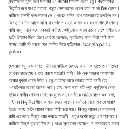
গন্ডগোলের মূলে ছিল মহিলার ২২ বছরের টগবগে ছেলে রঘু। বড়লোকের
পিতৃহীন বখে যাওয়া কলেজ পড়ুয়া নেশাগ্রস্ত ছেলে হলে যা হয় ঠিক তেমন।
মামীকে রাঙ্গামী বলে ডাকত সে। প্রথম কদিন বেশ ভালভাবেই চলছিল সব।
কিন্তু চার দিন আগে আমি যা দেখলাম তাতে আমার সব ধারনা পালটে গেল।
মামী রান্না ঘরে বসে তরকারী কাটছে, হাটু গেড়ে বসায় রানের চাপে মামীর দুধ
দুটো উপরের দিকে ঠেলে বেরিয়ে এসেছে, ব্লাউজের ফাক দিয়ে স্পষ্ট দেখা
যাচ্ছে, আমি কি কাজে যেন সেদিক দিয়ে যাচ্ছিলাম।bangla panu
golpo
দেখলাম রঘু দরজার পাশে দাঁড়িয়ে মামীকে দেখছে আর এক হাতে তার নিজের
লেওড়া হাতরাচ্ছে। তার চোখে শয়তানি হাসি। কি এক অজানা আশংকায়
আমার বুকটা কেপে উঠল। রঘু যে হাড়ে হাড়ে বজ্জাত সেটা আমি টের
পেয়েছিলাম আরো অনেক পরে। তার নেশা করা, চটি পড়া, ব্লুফ্লিম দেখা,
লুকিয়ে মামীর গোসল দেখা, বন্ধুদের সাথে মামীকে জড়িয়ে বাজে কথা বলা,
এই সব কিছু ধীরে ধীরে আমার নজরে আসে। মামীকে নিয়ে তার যে খারাপ
ইচ্ছে আছে সেটা আমার কাছে স্পষ্ট হয়ে যায়। কিন্তু আমার বোকাসোকা
মামী এইসবের কিছুই আচ করতে পারেনি। রঘুও যথেষ্ট চতুর এই ব্যাপারে।
মামীকে কিছুই বুঝতে দিত না। অথচ সুযোগের শতভাগ সে সদব্যবহার করত