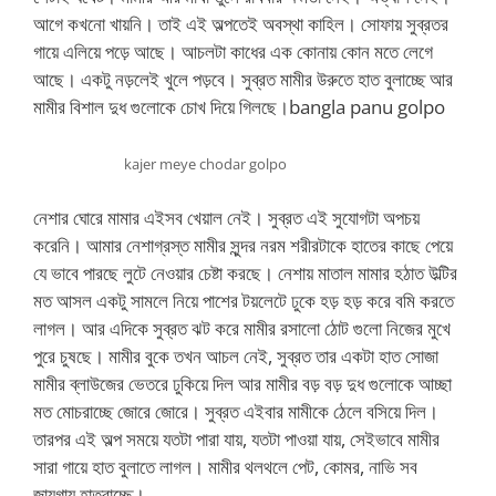
আগে কখনো খায়নি। তাই এই অল্পতেই অবস্থা কাহিল। সোফায় সুব্রতর
গায়ে এলিয়ে পড়ে আছে। আচলটা কাধের এক কোনায় কোন মতে লেগে
আছে। একটু নড়লেই খুলে পড়বে। সুব্রত মামীর উরুতে হাত বুলাচ্ছে আর
মামীর বিশাল দুধ গুলোকে চোখ দিয়ে গিলছে।bangla panu golpo
kajer meye chodar golpo
নেশার ঘোরে মামার এইসব খেয়াল নেই। সুব্রত এই সুযোগটা অপচয়
করেনি। আমার নেশাগ্রস্ত মামীর সুন্দর নরম শরীরটাকে হাতের কাছে পেয়ে
যে ভাবে পারছে লুটে নেওয়ার চেষ্টা করছে। নেশায় মাতাল মামার হঠাত উল্টির
মত আসল একটু সামলে নিয়ে পাশের টয়লেটে ঢুকে হড় হড় করে বমি করতে
লাগল। আর এদিকে সুব্রত ঝট করে মামীর রসালো ঠোট গুলো নিজের মুখে
পুরে চুষছে। মামীর বুকে তখন আচল নেই, সুব্রত তার একটা হাত সোজা
মামীর ব্লাউজের ভেতরে ঢুকিয়ে দিল আর মামীর বড় বড় দুধ গুলোকে আচ্ছা
মত মোচরাচ্ছে জোরে জোরে। সুব্রত এইবার মামীকে ঠেলে বসিয়ে দিল।
তারপর এই অল্প সময়ে যতটা পারা যায়, যতটা পাওয়া যায়, সেইভাবে মামীর
সারা গায়ে হাত বুলাতে লাগল। মামীর থলথলে পেট, কোমর, নাভি সব
জায়গায় হাতরাচ্ছে।