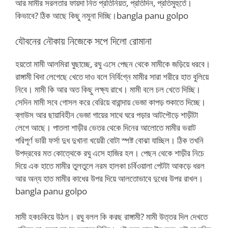
আর মামীর সরলতার ফায়দা নিত প্রতিনিয়ত, প্রতিদিন, প্রতিমুহুর্তে।
কিভাবে? ঠিক আছে কিছু নমুনা দিচ্ছি।bangla panu golpo
যৌবনের নৌকায় নিজেকে সপে দিলো রোমানা
হয়তো মামী আলমিরা ঘুছাচ্ছে, রঘু এসে পেছন থেকে মামীকে জড়িয়ে ধরবে।
রাঙ্গামী খিদা লেগেছে খেতে দাও বলে নির্বিগ্নে মামীর সারা শরীরে হাত বুলিয়ে
নিবে। মামী কি আর অত কিছু লক্ষ্য রাখে। মামী বলে চল খেতে দিচ্ছি।
সেদিন মামী সবে গোসল করে বেরিয়ে বারান্দায় ভেজা কাপড় শুকাতে দিচ্ছে।
ব্লাউস আর ছায়াবিহীন ভেজা গায়ের সাথে ঘরে পড়ার আটপৌড়ে শাড়ীটা
লেগে আছে। পাতলা শাড়ীর ভেতর থেকে দিনের আলোতে মামীর ভরাট
পরিপূর্ণ ভারী ফর্সা দুধ দুখানা খয়েরী বোটা স্পষ্ট বোঝা যাচ্ছিল। ঠিক তখনি
উপদ্রবের মত কোত্থেকে রঘু এসে হাজির হল। পেছন থেকে শাড়ীর নিচে
দিয়ে এক হাতে মামীর তুলতুলে নরম হালকা চর্বিওয়ালা পেটটা আকড়ে ধরল
আর অন্য হাত মামীর কাধের উপর দিয়ে আলতোভাবে দুধের উপর রাখল।
bangla panu golpo
মামী হকচকিয়ে উঠল। রঘু বলল কি করছ রাঙ্গামী? মামী উত্তর দিল দেখতে