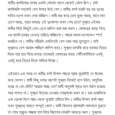
মামীর ব্লাউজের তলার একটা বোতাম আগে থেকেই খোলা ছিল। তাই
ব্লাউজটা সহজেই বেশ উপরে উঠে গেল। মামীর ফর্সা ভরাট বড় বড় দুধের
সাইড গুলো তখন দেখা যাচ্ছিল। মামী জর করে চোখ বুজে আছে, দাতে দাত
চেপে আছে, হয়ত ভাবছে এই দুঃস্বপ্ন কখন শেষ হবে? সুব্রত এইবার
মামীর পিঠে কিছুটা তেল ঢেলে মালিশ করা শুরু করল। কোমরের কাছে গিয়ে
ওর হাতটা ছায়ার ভেতরে হারিয়ে যাচ্ছিলো। পাছার দাবনা গুলোকেও স্পর্শ
করছিল সে। মামীর শরীরটা এমনিতেই বেশ নরম আর তুলতুলে। তাই
সুব্রতও বেশ আরাম পাচ্ছিল মালিশ করে। সুব্রত চালাকি করে যতবার নিচের
দিকে তার হাত দিয়ে ডলছে ততবারই কোমরের কাছে পেটিকোটটাকে একটু
একটু করে নিচের দিকে নামিয়ে দিচ্ছে।
এইভাবে এক সময় সে মামীর ফর্সা বিশাল পাছার প্রায় পুরোটাই সে উদোম
করে ফেলল। মামী কিছু বলার আগেই সুব্রত নিজেই বলে উঠল, অসুবিধা
হচ্ছে না তো বৌদি? আরাম পাচ্ছ তো? মামী অস্ফুষ্ট স্বরে বলে উঠল হয়েছে
আর লাগবে না। সুব্রত উত্তর দেওয়ার তোয়াক্কা করল না। বরং ছায়াটাকে
এক হেচকা টানে পাছা থেকে পুরোটা নামিয়ে দিল। মামীর বিশাল ফর্সা পাছা
তখন সুব্রতর সামনে সম্পুর্ন খোলা। মামী কিভাবে ব্যাপারটা সামলাবে বুঝতে
না পেরে প্রচন্ড লজ্জায় হাত দিয়ে বিছানার চাদরটা আকড়ে ধরল। সুব্রতর