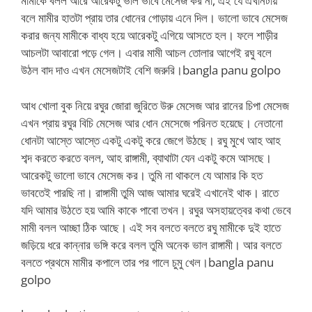
মামীকে বলল আরে আরেকটু ভাল ভাবে মেসেজ কর না, এই যে এখানটায়
বলে মামীর হাতটা প্রায় তার ধোনের গোড়ায় এনে দিল। ভালো ভাবে মেসেজ
করার জন্য মামীকে বাধ্য হয়ে আরেকটু এগিয়ে আসতে হল। ফলে শাড়ীর
আচলটা আবারো পড়ে গেল। এবার মামী আচল তোলার আগেই রঘু বলে
উঠল বাদ দাও এখন মেসেজটাই বেশি জরুরি।bangla panu golpo
আধ খোলা বুক নিয়ে রঘুর জোরা জুরিতে উরু মেসেজ আর রানের চিপা মেসেজ
এখন প্রায় রঘুর বিচি মেসেজ আর ধোন মেসেজে পরিনত হয়েছে। নেতানো
ধোনটা আস্তে আস্তে একটু একটু করে জেগে উঠছে। রঘু মুখে আহ আহ
শব্দ করতে করতে বলল, আহ রাঙ্গামী, ব্যাথাটা যেন একটু কমে আসছে।
আরেকটু ভালো ভাবে মেসেজ কর। তুমি না থাকলে যে আমার কি হত
ভাবতেই পারছি না। রাঙ্গামী তুমি আজ আমার ঘরেই এখানেই থাক। রাতে
যদি আমার উঠতে হয় আমি কাকে পাবো তখন। রঘুর অসহায়ত্বের কথা ভেবে
মামী বলল আচ্ছা ঠিক আছে। এই সব বলতে বলতে রঘু মামীকে দুই হাতে
জড়িয়ে ধরে কান্নার ভঙ্গি করে বলল তুমি অনেক ভাল রাঙ্গামী। আর বলতে
বলতে প্রথমে মামীর কপালে তার পর গালে চুমু খেল।bangla panu
golpo