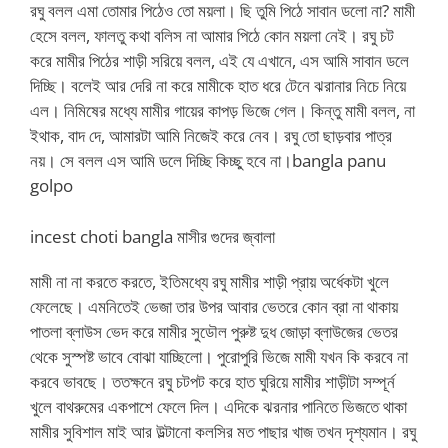
রঘু বলল এমা তোমার পিঠেও তো ময়লা। ছি তুমি পিঠে সাবান ডলো না? মামী
হেসে বলল, ফালতু কথা বলিস না আমার পিঠে কোন ময়লা নেই। রঘু চট
করে মামীর পিঠের শাড়ী সরিয়ে বলল, এই যে এখানে, এস আমি সাবান ডলে
দিচ্ছি। বলেই আর দেরি না করে মামীকে হাত ধরে টেনে ঝরানার নিচে নিয়ে
এল। নিমিষের মধ্যে মামীর গায়ের কাপড় ভিজে গেল। কিন্তু মামী বলল, না
ইথাক, বাদ দে, আমারটা আমি নিজেই করে নেব। রঘু তো ছাড়বার পাত্র
নয়। সে বলল এস আমি ডলে দিচ্ছি কিচ্ছু হবে না।bangla panu
golpo
incest choti bangla মাসীর গুদের জ্বালা
মামী না না করতে করতে, ইতিমধ্যে রঘু মামীর শাড়ী প্রায় অর্ধেকটা খুলে
ফেলেছে। এমনিতেই ভেজা তার উপর আবার ভেতরে কোন ব্রা না থাকায়
পাতলা ব্লাউস ভেদ করে মামীর সুডৌল পুরুষ্ট দুধ জোড়া ব্লাউজের ভেতর
থেকে সুস্পষ্ট ভাবে বোঝা যাচ্ছিলো। পুরোপুরি ভিজে মামী যখন কি করবে না
করবে ভাবছে। ততক্ষনে রঘু চটপট করে হাত ঘুরিয়ে মামীর শাড়ীটা সম্পূর্ন
খুলে বাথরুমের একপাশে ফেলে দিল। এদিকে ঝরনার পানিতে ভিজতে থাকা
মামীর সুবিশাল মাই আর উল্টানো কলসির মত পাছার খাজ তখন দৃশ্যমান। রঘু