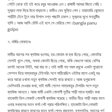
গেইট থেকে হই হই করে রঘুর আওয়াজ এল। রাঙ্গামী আমরা জিতে গেছি।
সুব্রত লাফ দিয়ে উথে দাড়ালো। মামীও যেন মুক্তি পেল। তারাতারি কোন্মতে
শাড়ীটা টেনে টুনে তার বিশাল নগ্ন পাছাটা ঢাকল। সুব্রতর মুখে সন্তুষ্টির
হাসি। আজ আসি বৌদি এই বলে সে বেরিয়ে গেল।bangla panu
golpo
৭. দর্জির দোকানেঃ
মামীর আগের সব ব্লাউজ গুলোর, হয় বোতাম বা হুক ছিড়ে গেছে, কোনটার
সেলাই খুলে গেছে, অথবা কোনটা ছিড়ে গেছে, বাকি যেগুলো আছে বেশির
ভাগই অনেক টাইট, পরা যায় না। তাই মামী গত পরশু রঘুকে একটা পুরোনো
সেম্পল দিয়ে সাম্যবাবুর টেইলরিং সপে পাঠিয়েছিল ওইটার মাপে একটু বড়
করে আরো ৪খানা নতুন ব্লাউজ সেলাই করে রাখতে। আজ দুপুরবেলা
ভেলিভারি দেওয়ার কথা, তাই মামী গেলেন সাম্যবাবুর টেলারিং সপে নতুন
ব্লাউজ আনতে। আজ মামী একটা গোলাপী সুতীর শাড়ী সাথে ম্যাচিং করা
হাতকাটা ডিপ লোকাট গোলাপী ব্লাউজ পরেছে। নাভীর নীচে শাড়ী পরার ফলে
ওনার মখমলের মতন ফর্সা পেট প্রায় পরিলক্ষিত। হাতকাটা ডিপ লোকাট
ব্লাউজের কারনে মাখনের মতন ফর্সা পেলব বাহুযুগল, বগলসন্ধি, স্তনের পূর্ণ