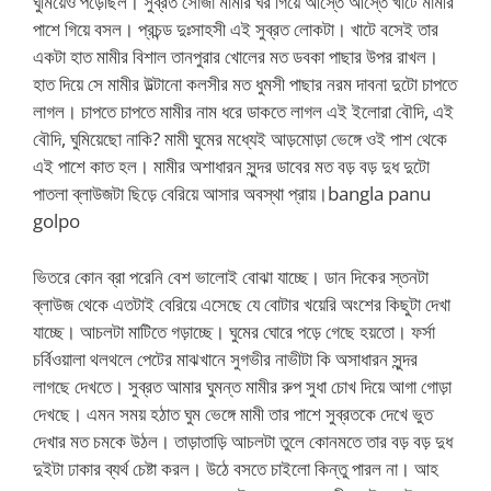
ঘুমিয়েও পড়েছিল। সুব্রত সোজা মামীর ঘর গিয়ে আস্তে আস্তে খাটে মামীর
পাশে গিয়ে বসল। প্রচন্ড দুঃসাহসী এই সুব্রত লোকটা। খাটে বসেই তার
একটা হাত মামীর বিশাল তানপুরার খোলের মত ডবকা পাছার উপর রাখল।
হাত দিয়ে সে মামীর উল্টানো কলসীর মত ধুমসী পাছার নরম দাবনা দুটো চাপতে
লাগল। চাপতে চাপতে মামীর নাম ধরে ডাকতে লাগল এই ইলোরা বৌদি, এই
বৌদি, ঘুমিয়েছো নাকি? মামী ঘুমের মধ্যেই আড়মোড়া ভেঙ্গে ওই পাশ থেকে
এই পাশে কাত হল। মামীর অশাধারন সুন্দর ডাবের মত বড় বড় দুধ দুটো
পাতলা ব্লাউজটা ছিড়ে বেরিয়ে আসার অবস্থা প্রায়।bangla panu
golpo
ভিতরে কোন ব্রা পরেনি বেশ ভালোই বোঝা যাচ্ছে। ডান দিকের স্তনটা
ব্লাউজ থেকে এতটাই বেরিয়ে এসেছে যে বোটার খয়েরি অংশের কিছুটা দেখা
যাচ্ছে। আচলটা মাটিতে গড়াচ্ছে। ঘুমের ঘোরে পড়ে গেছে হয়তো। ফর্সা
চর্বিওয়ালা থলথলে পেটের মাঝখানে সুগভীর নাভীটা কি অসাধারন সুন্দর
লাগছে দেখতে। সুব্রত আমার ঘুমন্ত মামীর রুপ সুধা চোখ দিয়ে আগা গোড়া
দেখছে। এমন সময় হঠাত ঘুম ভেঙ্গে মামী তার পাশে সুব্রতকে দেখে ভুত
দেখার মত চমকে উঠল। তাড়াতাড়ি আচলটা তুলে কোনমতে তার বড় বড় দুধ
দুইটা ঢাকার ব্যর্থ চেষ্টা করল। উঠে বসতে চাইলো কিন্তু পারল না। আহ