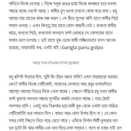
পানিতে ভিজে চলেছে। নিজে সবুজ রঙের ছায়া ভিজে জবজবে হয়ে ডবকা
পাছার খাজে লেপ্টে আছে। মামীর চুল গুলো তখনো খোপা করে বাধা। রঘু
আবার তার হাতের কাজ শুরু করল। সে ধীরে সুস্থে খালি হাতে মামীর পিঠে
সাবান ডলছে। এখন কিন্তু তার হাতে কোন মাজনী নেই। কখনো মামীর
ঘাড়ে, কখনো পিঠে, কখনোবা থলথলে ফর্সা কোমরে সে মোলায়েম হাতে
সাবান ডলে চলেছে। দুই হাতে বুক ঢেকে মামী লজ্জিতভাবে বলল অনেক
হয়েছে, তাড়াতাড়ি কর, এবাই যাই।bangla panu golpo
sexy ma chuda choti golpo
রঘু ঝটপট উত্তর দিল, তুমি কি ট্রেন ধরবে নাকি? এমন তাড়াহুড়ো করছো
কেন? মামীর ভিজে পেটিকোট, সাবানের ফেনাতে আর রঘুর ডলাডলিতে
আস্তে আস্তে নিচের দিকে নেমে যাচ্ছে। পেছনে দাঁড়িয়ে রঘু তখন মামীর
ফর্সা ধুমসো লদলদে পাছার সুগভীর খাজটা দেখতে পাচ্ছে। তার ঠোটে
লালসার হাসি। একটু পরে নিরুপায় হয়ে মামী বুক থেকে একটা হাত সরিয়ে
পেটিকোটটা ধরে সামলে নিল। কারন আর কোন উপায় ছিল না। যে কোন
সময় সেটা পিছলে নিচে পড়ে যেতে পারে। এদিকে বিশাল মিষ্টি কুমড়ার মত
দুধ দুটো কি আর মামীর এক হাত দিয়ে ঢাকা সম্ভব। ফলে যা হবার তাই হল