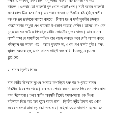
করছিল, সবকিছু ঠিকই ছিল, শুধু মামীর শাড়ীর আচলটা বার বার সরে
যাচ্ছিল। একবার তো আচলটা বুক থেকে পড়েই গেল। মামী আবার আচলটা
সাথে সাথে ঠিক করে নিল। ঘরে পরার পাতলা ব্লাউসটার কষ্ট হচ্ছিল মামীর
বড় বড় দুধ দুইটাকে সামলে রাখতে। বিশাল দুধের ফর্সা সুগভীর উন্মক্ত
খাজটা মামার বন্ধুরা বেশ ভালোই উপভোগ করেছে সেদিন। তাদের চোখ যেন
চুম্বকের মত আটকে গিয়েছিল মামীর লোভনীয় বুকের খাজে। আর আমার
লম্পট মামা যে সাধাসিধে মামীকে তার কাজে ব্যবহার করে সেটা আমার কাছে
পরিষ্কার হয় অনেক পরে। আগে বুঝতাম না, এখন বেশ ভালই বুঝি। যাক,
ভূমিকা অনেক হল, এখন আসল কাহিনী শুরু করি।bangla panu
golpo
২. মামার দ্বিতীয় বিয়েঃ
মামা মামীর ছিমছাম সুখের সংসারে অশান্তির শুরু গত সপ্তাহে মামার
দ্বিতীয় বিয়ের পর থেকে। ধার করে শেয়ার ব্যবসা করতে গিয়ে লস খেয়ে মামা
যখন দিশেহারা। তখন মামীর অনুমতি নিয়েই পয়সাওয়ালা এক বিধবা
মহিলাকে বিয়ে করে ঘরে তুলে আনে মামা। দ্বিতীয় স্ত্রীর টাকায় ধার শোধ
করে সে যাত্রা মামা বড় বাচা বেচে যায়। মহিলা তেমন খারাপ না হলেও যত