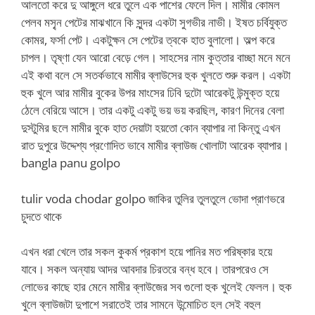
আলতো করে দু আঙ্গুলে ধরে তুলে এক পাশের ফেলে দিল। মামীর কোমল
পেলব মসৃ্ন পেটের মাঝখানে কি সুন্দর একটা সুগভীর নাভী। ইষত চর্বিযুক্ত
কোমর, ফর্সা পেট। একটুক্ষন সে পেটের ত্বকে হাত বুলালো। অল্প করে
চাপল। তৃষ্ণা যেন আরো বেড়ে গেল। সাহসের নাম কুত্তার বাচ্ছা মনে মনে
এই কথা বলে সে সতর্কভাবে মামীর ব্লাউসের হুক খুলতে শুরু করল। একটা
হুক খুলে আর মামীর বুকের উপর মাংসের ঢিবি দুটো আরেকটু উন্মুক্ত হয়ে
ঠেলে বেরিয়ে আসে। তার একটু একটু ভয় ভয় করছিল, কারণ দিনের বেলা
দুস্টুমির ছলে মামীর বুকে হাত দেয়াটা হয়তো কোন ব্যাপার না কিন্তু এখন
রাত দুপুরে উদ্দেশ্য প্রণোদিত ভাবে মামীর ব্লাউজ খোলাটা আরেক ব্যাপার।
bangla panu golpo
tulir voda chodar golpo জাকির তুলির তুলতুলে ভোদা প্রাণভরে
চুদতে থাকে
এখন ধরা খেলে তার সকল কুকর্ম প্রকাশ হয়ে পানির মত পরিষ্কার হয়ে
যাবে। সকল অন্যায় আদর আবদার চিরতরে বন্ধ হবে। তারপরেও সে
লোভের কাছে হার মেনে মামীর ব্লাউজের সব গুলো হুক খুলেই ফেলল। হুক
খুলে ব্লাউজটা দুপাশে সরাতেই তার সামনে উন্মোচিত হল সেই বহুল