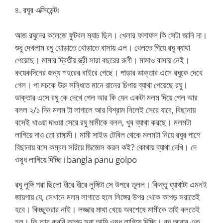
৪. রঘুর এক্সিডেন্টঃ
আজ রঘুদের কলেজে ফুটবল ম্যাচ ছিল। খেলার ফলাফল কি সেটা জানি না।
শুধু দেখলাম রঘু খোড়াতে খোড়াতে বাসায় এল। খেলতে গিয়ে রঘু ব্যাথা
পেয়েছে। মামার দ্বিতীয় স্ত্রী সারা বছরের রুগী। মামাও বাসায় নেই।
কয়েকদিনের জন্য শহরের বাইরে গেছে। পাড়ার ডাক্তার এসে রঘুকে দেখে
গেল। পা মচকে উরু সন্ধিতে মানে রানের চিপায় ব্যাথা পেয়েছে রঘু।
ডাক্তার এসে রঘু কে দেখে গেল আর কি যেন একটা মলম দিয়ে গেল আর
বলল ২/১ দিন মলম টা লাগালে আর বিশ্রাম নিলেই সেরে যাবে, বিছানায়
বসেই খাওয়া দাওয়া সেরে রঘু মামীকে বলল, খুব ব্যাথা করছে। মলমটা
লাগিয়ে দাও তো রাঙ্গামী। মামী সাইড টেবিল থেকে মলমটা নিয়ে রঘুর পাশে
বিছানায় বসে কম্বল সরিয়ে জিজ্ঞেস করল কই? কোথায় ব্যাথা দেখি। দে
ওষুধ লাগিয়ে দিচ্ছি।bangla panu golpo
রঘু লুঙ্গি পরা ছিলো ধীরে ধীরে লুঙ্গিটা সে উপরে তুলল। কিন্তু ব্যাথাটা এমনই
জায়গায় যে, সেখানে মলম লাগাতে হলে লিঙ্গের উপর থেকে কাপড় সরাতেই
হবে। কিচ্ছুকরার নাই। লজ্জার মাথা খেয়ে অবশেষে মামীকে তাই বলতেই
হল। কি আর করবি কাপড় সরা আমি ওষুধ লাগিয়ে দিচ্ছি। রঘু আবার এক