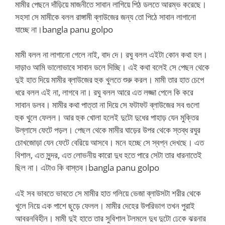
মামীর পেছনে দাঁড়িয়ে মাজনীতে সাবান লাগিয়ে পিঠ ডলতে আরম্ভ করেছে।
সহসা সে মামীকে বলল রাঙ্গামী ব্লাউজের জন্য তো পিঠে সাবান লাগানো
যাচ্ছে না।bangla panu golpo
মামী বলল না লাগানো গেলে নাই, বাদ দে। রঘু বলল এইটা কোন কথা হল।
দাড়াও আমি ভালোভাবে সাবান ডলে দিচ্ছি। এই কথা বলেই সে পেছন থেকে
দুই হাত দিয়ে মামীর ব্লাউজের হুক খুলতে শুরু করল। মামী তার হাত চেপে
ধরে বলল এই না, লাগবে না। রঘু বলল আরে এত লজ্জা পেলে কি করে
সাবান ডলব। মামীর কথা পাত্তা না দিয়ে সে ফটাফট ব্লাউজের সব গুলো
হুক খুলে ফেলল। আর হুক খোলা হলেই দুটো দুধের পাহাড় যেন মুক্তির
উল্লাসে ফেটে পড়ল। পেছল থেকে মামীর ঘাড়ের উপর থেকে স্তব্ধ রঘুর
চোখজোড়া যেন ফেটে বেরিয়ে আসবে। মনে হচ্ছে সে স্বপ্ন দেখছে। এত
বিশাল, এত সুন্দর, এত লোভনীয় কারো দুধ হতে পারে সেটা তার ধারনাতেই
ছিল না। এটাও কি বাস্তব।bangla panu golpo
এই সব ভাবতে ভাবতে সে মামীর হাত গলিয়ে ভেজা ব্লাউসটা শরীর থেকে
খুলে নিয়ে এক পাশে ছুড়ে ফেলল। মামীর দেহের উপরিভাগ তখন পুরাই
আবরনবিহীন। মামী দুই হাতে তার সুবিশাল টলমলে দুধ দুটো ঢেকে ঝরনার