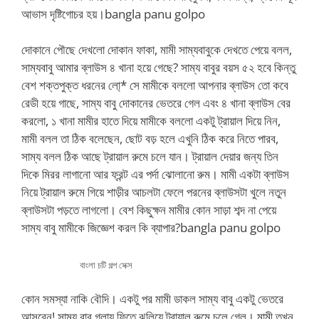
আভাস দৃষ্টিগোচর হয়।bangla panu golpo
দোকানে পৌছে দেখলো দোকান ফাকা, মামী সাম্যবাবুকে দেখতে পেয়ে বলল,
সাম্যবাবু আমার ব্লাউস ৪ খানা হয়ে গেছে? সাম্য বাবুর বয়স ৫২ হবে কিন্তু
বেশ শক্তপুক্ত ধরনের লো্* সে মামীকে বললো আপনার ব্লাউস তো কবে
রেডী হয়ে গাছে, সাম্য বাবু দোকানের ভেতরে গেল এবং ৪ খানা ব্লাউস বের
করলো, ১ খানা মামীর হাতে দিয়ে মামীকে বললো একটু ট্রায়াল দিয়ে নিন,
মামী বলল তা ঠিক বলেছেন, ছোট বড় হলে এখুনি ঠিক করে নিতে পারব,
সাম্য বলল ঠিক আছে ট্রায়াল রুমে চলে যান। ট্রায়াল দেয়ার জন্য তিন
দিকে মিরর লাগানো আর ফ্রন্ট এর পর্দা ঝোলানো রুম। মামী একটা ব্লাউস
নিয়ে ট্রায়াল রুমে গিয়ে শাড়ীর আচলটা ফেলে পরনের ব্লাউসটা খুলে নতুন
ব্লাউসটা পড়তে লাগলো। বেশ কিছুক্ষন মামীর কোন সাড়া শব্দ না পেয়ে
সাম্য বাবু মামীকে জিজ্ঞেশ করল কি ব্যাপার?bangla panu golpo
বাংলা চটি গল্প সেক্স
কোন সমস্যা নাকি বৌদি। একটু পর মামী ডাকল সাম্য বাবু একটু ভেতরে
আসবেন! সাম্য বাবু গলায় ফিতে ঝুলিয়ে ট্রায়াল রুমে চলে গেল। মামী তখন