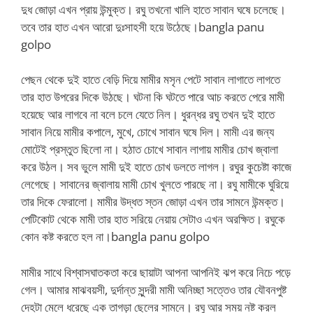
দুধ জোড়া এখন প্রায় উন্মুক্ত। রঘু তখনো খালি হাতে সাবান ঘষে চলেছে।
তবে তার হাত এখন আরো দুঃসাহসী হয়ে উঠেছে।bangla panu
golpo
পেছন থেকে দুই হাতে বেড়ি দিয়ে মামীর মসৃন পেটে সাবান লাগাতে লাগতে
তার হাত উপরের দিকে উঠছে। ঘটনা কি ঘটতে পারে আচ করতে পেরে মামী
হয়েছে আর লাগবে না বলে চলে যেতে নিল। ধুরন্ধর রঘু তখন দুই হাতে
সাবান নিয়ে মামীর কপালে, মুখে, চোখে সাবান ঘষে দিল। মামী এর জন্য
মোটেই প্রস্তুত ছিলো না। হঠাত চোখে সাবান লাগায় মামীর চোখ জ্বালা
করে উঠল। সব ভুলে মামী দুই হাতে চোখ ডলতে লাগল। রঘুর কুচেষ্টা কাজে
লেগেছে। সাবানের জ্বালায় মামী চোখ খুলতে পারছে না। রঘু মামীকে ঘুরিয়ে
তার দিকে ফেরালো। মামীর উদ্ধত স্তন জোড়া এখন তার সামনে উন্মক্ত।
পেটিকোট থেকে মামী তার হাত সরিয়ে নেয়ায় সেটাও এখন অরক্ষিত। রঘুকে
কোন কষ্ট করতে হল না।bangla panu golpo
মামীর সাথে বিশ্বাসঘাতকতা করে ছায়াটা আপনা আপনিই ঝপ করে নিচে পড়ে
গেল। আমার মাঝবয়সী, দুর্দান্ত সুন্দরী মামী অনিচ্ছা সত্তেও তার যৌবনপুষ্ট
দেহটা মেলে ধরেছে এক তাগড়া ছেলের সামনে। রঘু আর সময় নষ্ট করল