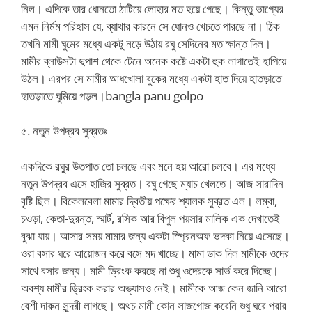
নিল। এদিকে তার ধোনতো ঠাটিয়ে লোহার মত হয়ে গেছে। কিন্তু ভাগ্যের
এমন নির্মম পরিহাস যে, ব্যাথার কারনে সে ধোনও খেচতে পারছে না। ঠিক
তখনি মামী ঘুমের মধ্যে একটু নড়ে উঠায় রঘু সেদিনের মত ক্ষান্ত দিল।
মামীর ব্লাউসটা দুপাশ থেকে টেনে অনেক কষ্টে একটা হুক লাগাতেই হাপিয়ে
উঠল। এরপর সে মামীর আধখোলা বুকের মধ্যে একটা হাত দিয়ে হাতড়াতে
হাতড়াতে ঘুমিয়ে পড়ল।bangla panu golpo
৫. নতুন উপদ্রব সুব্রতঃ
একদিকে রঘুর উতপাত তো চলছে এবং মনে হয় আরো চলবে। এর মধ্যে
নতুন উপদ্রব এসে হাজির সুব্রত। রঘু গেছে ম্যাচ খেলতে। আজ সারাদিন
বৃষ্টি ছিল। বিকেলবেলা মামার দ্বিতীয় পক্ষের শ্যালক সুব্রত এল। লম্বা,
চওড়া, কেতা-দুরন্ত, স্মার্ট, রসিক আর বিপুল পয়সার মালিক এক দেখাতেই
বুঝা যায়। আসার সময় মামার জন্য একটা স্প্রিনঅফ ভদকা নিয়ে এসেছে।
ওরা বসার ঘরে আয়োজন করে বসে মদ খাচ্ছে। মামা ডাক দিল মামীকে ওদের
সাথে বসার জন্য। মামী ড্রিংক করছে না শুধু ওদেরকে সার্ভ করে দিচ্ছে।
অবশ্য মামীর ড্রিংক করার অভ্যাসও নেই। মামীকে আজ কেন জানি আরো
বেশী দারুন সুন্দরী লাগছে। অথচ মামী কোন সাজগোজ করেনি শুধু ঘরে পরার