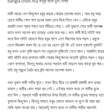
bangla choti ma বন্ধুর মাকে চুদে বেশ্যা
মামী আরো বেশ কিছুক্ষন রঘুর বাড়ার গোড়ায় মেসেজ করল। আর রঘু আড়
চোখে মামীর গোল গাল দুধের স্বাদ চোখ দিয়ে গিলে খেল। এদিকে রঘুর
বাড়াটা তখন প্রায় শক্ত হয়ে দাঁড়িয়ে গেছে। এটা বুঝতে পেরে মামী স্বলজ্জ
ভাবে বলল অনেক রাত হয়েছে এবার শুয়ে পড়। বলে মামী উঠে লাইট অফ
করে ডিম লাইট জ্বেলে দিয়ে রঘুর পাশে এসে বিছানায় শুয়ে পড়ল। রঘুকে
হেসে জিজ্ঞেস করল কি রে এত বড় ছেলে তুই কি এই ভাবে ন্যাংটো ঘুমাবি?
রঘু বলল এখন লুঙ্গি পড়লে সব ওষুধতো লুঙ্গিতেই লেগে যাবে। সারাদিন ঘরের
খাটা খাটনি করে ক্লান্ত মামী শোয়ার কিছুক্ষনের মধ্যেই ঘুমিয়ে পড়ল। রঘুও
খেলে ক্লান্ত, কিন্তু মাথার ভেতর শয়তান গুটি নাড়লে আর কারো ঘুম পায়।
তাই রঘু প্রচন্ড ধৈর্য্য ধরে ঘন্টা খানেক অপেক্ষা করল।
যখন বুঝল মামী গভীর ঘুমে। তখন ধীরে ধীরে সে রাঙ্গামী রাঙ্গামী বলে দুবার
ডাকল। মামীর কোন সাড়া শব্দ নেই। এইবার সাহস করে সে মামীর বুকে
হাত দিল। প্রথমে শাড়ী ব্লাউসের উপর দিয়েই সে মামীর বুকের পাহাড়ে হাত
বুলালো কিছুক্ষন। কিন্তু সামনে মধুর বোতল থাকলে না খুলে কি পারা যায়
নাকি স্বাদ পাওয়া যায়। আরেকটু সাহস করে সে মামীর শাড়ীর আচলটা