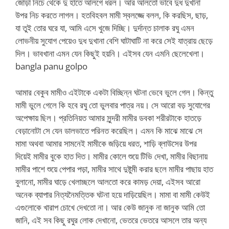
জোড়া নিচে থেকে দু হাতে আলগে ধরল। আর আলতো ভাবে দুধ দুখানা
উপর নিচ করতে লাগল। হতবিহবল মামী স্বলজ্জে বলল, কি করছিস, ছাড়,
যা তুই তোর ঘরে যা, আমি এসে খুজে দিচ্ছি। দুর্দান্ত চালাক রঘু এমন
লোভনীয় সুযোগ পেয়েও দুধ দুখানা বেশি ঘাটাঘাটি না করে সেই যাত্রায় ছেড়ে
দিল। ভাবখানা এমন যেন কিছুই হয়নি। এইসব যেন এমনি ছেলেখেলা।
bangla panu golpo
আমার বেকুব মামীও এইটাকে একটা বিচ্ছিন্ন ঘটনা ভেবে ভুলে গেল। কিন্তু
মামী ভুলে গেলে কি হবে রঘু তো ভুলবার পাত্র নয়। সে আরো বড় সুযোগের
অপেক্ষায় ছিল। প্রতিনিয়ত আমার সুন্দরী মামীর ডবকা শরীরটাকে হাতড়ে
বেড়ানোটা সে যেন ডালভাতে পরিনত করেছিল। এমন কি মাঝে মাঝে সে
মামা অথবা আমার সামনেই মামীকে জড়িয়ে ধরত, শাড়ি ব্লাউসের উপর
দিয়েই মামীর বুকে হাত দিত। মামীর কোলে শুয়ে টিভি দেখা, মামীর বিছানায়
মামীর পাশে শুয়ে পেপার পড়া, মামীর সাথে দুষ্টুমী করার ছলে মামীর পাছায় হাত
বুলানো, মামীর ঘাড়ে খেলাচ্ছলে আলতো করে কামড় দেয়া, এইসব আরো
অনেক ব্যাপার নিত্যনৈমত্তিক ঘটনা হয়ে দাড়িয়েছিল। মামা বা মামী কেউই
এগুলোকে খারাপ চোখে দেখতো না। আর কেউ জানুক না জানুক আমি তো
জানি, এই সব কিছু রঘুর লোক দেখানো, ভেতরে ভেতরে আসলে তার অন্য