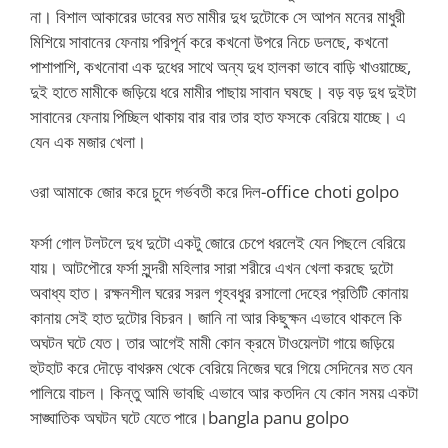
না। বিশাল আকারের ডাবের মত মামীর দুধ দুটোকে সে আপন মনের মাধুরী
মিশিয়ে সাবানের ফেনায় পরিপূর্ন করে কখনো উপরে নিচে ডলছে, কখনো
পাশাপাশি, কখনোবা এক দুধের সাথে অন্য দুধ হালকা ভাবে বাড়ি খাওয়াচ্ছে,
দুই হাতে মামীকে জড়িয়ে ধরে মামীর পাছায় সাবান ঘষছে। বড় বড় দুধ দুইটা
সাবানের ফেনায় পিচ্ছিল থাকায় বার বার তার হাত ফসকে বেরিয়ে যাচ্ছে। এ
যেন এক মজার খেলা।
ওরা আমাকে জোর করে চুদে গর্ভবতী করে দিল-office choti golpo
ফর্সা গোল টলটলে দুধ দুটো একটু জোরে চেপে ধরলেই যেন পিছলে বেরিয়ে
যায়। আটপৌরে ফর্সা সুন্দরী মহিলার সারা শরীরে এখন খেলা করছে দুটো
অবাধ্য হাত। রক্ষনশীল ঘরের সরল গৃহবধুর রসালো দেহের প্রতিটি কোনায়
কানায় সেই হাত দুটোর বিচরন। জানি না আর কিছুক্ষন এভাবে থাকলে কি
অঘটন ঘটে যেত। তার আগেই মামী কোন ক্রমে টাওয়েলটা গায়ে জড়িয়ে
হুটহাট করে দৌড়ে বাথরুম থেকে বেরিয়ে নিজের ঘরে গিয়ে সেদিনের মত যেন
পালিয়ে বাচল। কিন্তু আমি ভাবছি এভাবে আর কতদিন যে কোন সময় একটা
সাঙ্ঘাতিক অঘটন ঘটে যেতে পারে।bangla panu golpo