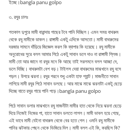
ইচ্ছে।bangla panu golpo
৩. রঘুর চালঃ
গতকাল দুপুরে মামী বারান্দায় গাছের টবে পানি দিচ্ছিল। এমন সময় বাথরুম
থেকে রঘু মামীকে ডাকল। রাঙ্গামী একটু এদিকে আসতো। মামী বাথরুমের
দরজার সামনে দাঁড়িয়ে জিজ্ঞেস করল কি ব্যাপার কি হয়েছে। রঘু মামীকে
অনুরোধের সুরে বলল আমার পিঠে একটু সাবান ডলে দাও না রাঙ্গামী প্লিজ।
মামী তো আর জানে না রঘুর মনে কি আছে তাই সরলমনে বলল আচ্ছা দে,
ডলে দিচ্ছি। বাথরুমটা বেশ বড়। টাইলস দেয়া বাথরুমের মাঝখানে রঘু বসে
পড়ল। উপরে ঝরনা। রঘুর পরনে শুধু একটা হাফ প্যান্ট। মাজনীতে সাবান
লাগিয়ে মামী রঘুর পিঠে সাবান ডলছে। আর মাঝে মাঝে ঝরনাটা একটু ছেড়ে
দিচ্ছে যাতে রঘুর গায়ে পানি পড়ে।bangla panu golpo
পিঠে সাবান ডলার মাঝখানে রঘু মাজনীটা মামীর হাত থেকে নিয়ে ঝরনা ছেড়ে
দিয়ে নিজেই নিজের পা, হাতে সাবান ডলতে লাগল। মামী ভাবল হয়ে গেছে,
এই ভাবে মামী যেইনা বাথরুম থেকে বের হতে গেল। ওমনি রঘু মামীকে
পানির ঝটকায় পেছন থেকে ভিজিয়ে দিল। মামী বলল এই কি, করছিস কি?