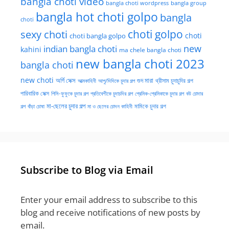
bangla choti video
bangla choti wordpress
bangla group
bangla hot choti golpo
bangla
choti
choti golpo
sexy choti
choti
choti bangla golpo
new
indian bangla choti
kahini
ma chele bangla choti
new bangla choti 2023
bangla choti
new choti
গুদ মারা
অর্গি সেক্স
আত্মকাহিনী
আপু/দিদিকে চুদার গল্প
থ্রীসাম চুদাচুদির গল্প
পারিবারিক সেক্স
পিসি-ফুফুকে চুদার গল্প
প্রতিবেশীকে চুদাচদির গল্প
প্রেমিক-প্রেমিকাকে চুদার গল্প
বউ চোদার
মা-ছেলের চুদার গল্প
মামিকে চুদার গল্প
বাঁড়া চোষা
গল্প
মা ও ছেলের চোদন কাহিনী
Subscribe to Blog via Email
Enter your email address to subscribe to this
blog and receive notifications of new posts by
email.