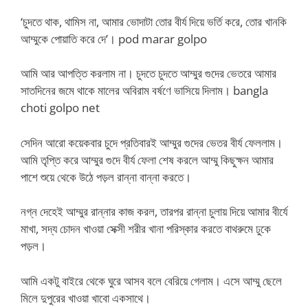
‘চুদতে থাক, থামিস না, আমার ভোদাটা তোর বীর্য দিয়ে ভর্তি করে, তোর খানকি
আম্মুকে পোয়াতি করে দে’। pod marar golpo
আমি আর আপত্তি করলাম না। চুদতে চুদতে আম্মুর গুদের ভেতরে আমার
সাতদিনের জমে থাকে মালের অবিরাম বর্ষণে ভাসিয়ে দিলাম। bangla
choti golpo net
সেদিন আরো কয়েকবার চুদে প্রতিবারই আম্মুর গুদের ভেতর বীর্য ফেললাম।
আমি তৃপ্তি করে আম্মুর গুদে বীর্য ফেলা শেষ করলে আম্মু কিছুক্ষন আমার
পাশে শুয়ে থেকে উঠে পড়ল রান্না বান্না করতে।
নগ্ন দেহেই আম্মুর রান্নার কাজ করল, তারপর রান্না চুলায় দিয়ে আমার বীর্যে
মাখা, সদ্য চোদন খাওয়া সেক্সী শরীর খানা পরিস্কার করতে বাথরুমে ঢুকে
পড়ল।
আমি একটু বাইরে থেকে ঘুরে আসব বলে বেরিয়ে গেলাম। এসে আম্মু ছেলে
মিলে দুপুরের খাওয়া খাবো একসাথে।