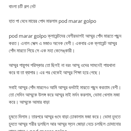
বাংলা চটি গল্প নেট
হাত পা বেধে মায়ের পোদ মারলাম pod marar golpo
pod marar golpo ক্লায়েন্টদের বেশীরভাগই আম্মুর পোঁদ মারতে পছন্দ
করত। এনাল সেক্স এ মজাও অনেক বেশী। একবার এক ক্লায়েন্ট আম্মুর
পোঁদ মারতে গিয়ে সে এক মহা কেলেঙ্কারী।
আম্মুর পায়ুপথ পরিস্কার তো ছিলই না বরং আম্মু ওদের সামনেই পায়খানা
করে যা তা ব্যাপার। এর পর থেকেই আম্মুর শিক্ষা হয়ে গেছে।
সবাই আম্মুর পোঁদ মারলেও আমি আম্মুর গুদটাই মারতে পছন্দ করতাম বেশী।
তো সেদিন আম্মুকে উলঙ্গ করে আম্মুর মাই মর্দন করলাম, ভোদা খেলাম মজা
করে। আম্মুকে আমার বাড়া
চুষতে দিলাম। তারপরে আম্মুর গুদে বাড়া ঢোকালাম মজা করে। ভোদা চুদতে
চুদতে আম্মুর শরীর দুলছিল আর আম্মুর স্তন জোড়া নেচে চলছিল চোদানোর