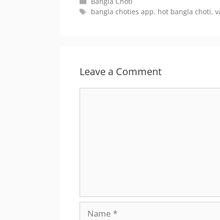
Categories
Bangla Choti
Tags
bangla choties app
,
hot bangla choti
,
v
Leave a Comment
Comment
Name