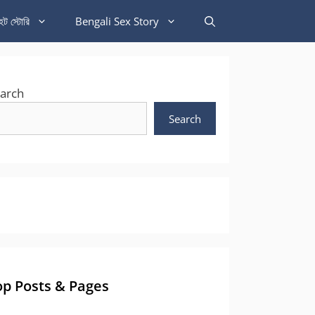
হট স্টোরি
Bengali Sex Story
arch
Search
op Posts & Pages