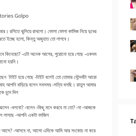
tories Golpo
া আর। রশিতে ঝুলিয়ে রাখলো। ফোলা ফোলা কামিজ নিয়ে দুধের
রতে ইচ্ছে হলো, কিন্তু অজুহাত তো লাগবে।
কবে কিনেছো? -এটা অনেক আগের, পুরোনো হয়ে গেছে -একদম
রোনো হয়নি।
ছেন টাইট হয়ে গেছে -টাইট বলেই তো তোমার সৌন্দর্যটা আরো
ছে -যাহ আপনি বাড়িয়ে বলেন সবসময় -সত্যি বলছি। রাতুল আমার
কে চুদে দিল
 বুঝলেন -বলবো? -বলেন -কিছু মনে করবে না তো? -না -আজকে
ুলে লাগছে -আপনি একটা ফাজিল
T
 যদি আসে? -আসবে না, আসো এদিকে আমি আর সংকোচ না করে