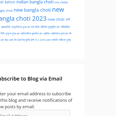
indian bangla choti
oti kahini
ma chele
new
new bangla choti
gla choti
angla choti 2023
new choti
অর্গি
গুদ মারা
পারিবারিক
আত্মকাহিনী
আপু/দিদিকে চুদার গল্প
থ্রীসাম চুদাচুদির গল্প
পিসি-ফুফুকে চুদার গল্প
প্রতিবেশীকে চুদাচদির গল্প
প্রেমিক-প্রেমিকাকে চুদার গল্প
বউ
মা-ছেলের চুদার গল্প
মামিকে চুদার
বাঁড়া চোষা
 গল্প
মা ও ছেলের চোদন কাহিনী
ubscribe to Blog via Email
ter your email address to subscribe
 this blog and receive notifications of
w posts by email.
ail