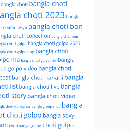
bangla choti
l bangla choti
angla choti 2023
bangla
bangla choti bon
oti baba meye
ngla choti collection
bangla choti com
bangla choti golpo 2023
gla choti golpo
bangla choti
gla choti golpo app
olpo ma
bangla
bangla choti golpo new
bangla choti
oti golpo video
bangla
cest
bangla choti kahani
oti list
bangla
bangla choti live
hoti story
bangla choti video
bangla
gla choti wordpress
bangla group choti
ot choti golpo
bangla sexy
choti golpo
oti
choti bangla golpo