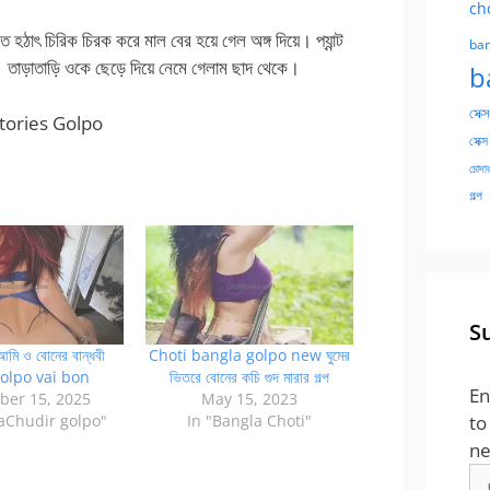
ch
হঠাৎ চিরিক চিরক করে মাল বের হয়ে গেল অঙ্গ দিয়ে। প্যান্ট
ban
। তাড়াতাড়ি ওকে ছেড়ে দিয়ে নেমে গেলাম ছাদ থেকে।
b
সেক্স
tories Golpo
সেক্স
চোদার
গল্প
S
আমি ও বোনের বান্ধবী
Choti bangla golpo new ঘুমের
golpo vai bon
ভিতরে বোনের কচি গুদ মারার গল্প
En
er 15, 2025
May 15, 2023
aChudir golpo"
In "Bangla Choti"
to
ne
Em