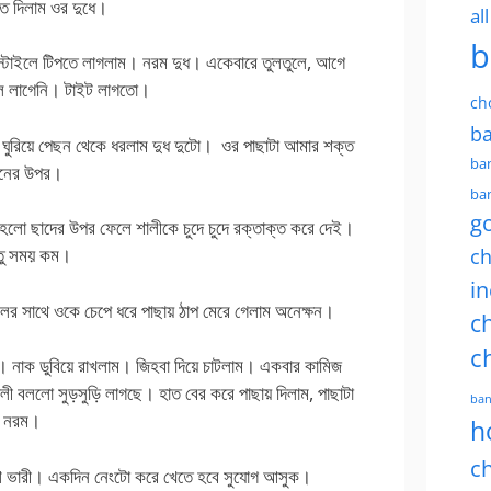
াত দিলাম ওর দুধে।
al
b
ী স্টাইলে টিপতে লাগলাম। নরম দুধ। একেবারে তুলতুলে, আগে
ে লাগেনি। টাইট লাগতো।
ch
ba
ঘুরিয়ে পেছন থেকে ধরলাম দুধ দুটো। ওর পাছাটা আমার শক্ত
ban
নের উপর।
ban
g
ে হলো ছাদের উপর ফেলে শালীকে চুদে চুদে রক্তাক্ত করে দেই।
ch
্তু সময় কম।
in
লের সাথে ওকে চেপে ধরে পাছায় ঠাপ মেরে গেলাম অনেক্ষন।
ch
c
। নাক ডুবিয়ে রাখলাম। জিহবা দিয়ে চাটলাম। একবার কামিজ
ালী বললো সুড়সুড়ি লাগছে। হাত বের করে পাছায় দিলাম, পাছাটা
ban
নরম।
h
ch
বেশ ভারী। একদিন নেংটো করে খেতে হবে সুযোগ আসুক।