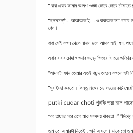
” বাবা এবার আমার আলগা গুদটা জোরে জোরে চটকাতে
“ইসসসস্*… আআআআই…..ও বাবাআআআ” বাবার হাত সরা
গেল।
বাবা সেই কখন থেকে নানান ছলে আমার মাই, গুদ, পাছ
এবার বাবার চোদা খাওয়ার জন্যে ভিতরে ভিতরে অস্থি
“আমারটা যখন তোমার এতই পছন্দ তাহলে কখনো ওটা নি
“খুব ইচ্ছা করতো। কিন্তু নিজের ১৬ বছরের কচি মেয়ে
putki cudar choti পুটকি ভরা মাল পাদে
আর তাছাড়া ঘরে তোর মাও সবসময় থাকতো।” “মিথ্যে কথ
তুমি তো আমারটা নিতেই চাওনি আসলে। মাকে তো তুম