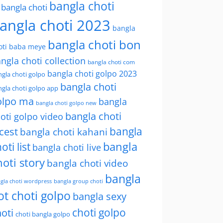
bangla choti
l bangla choti
angla choti 2023
bangla
bangla choti bon
oti baba meye
ngla choti collection
bangla choti com
bangla choti golpo 2023
gla choti golpo
bangla choti
gla choti golpo app
olpo ma
bangla
bangla choti golpo new
bangla choti
oti golpo video
bangla
cest
bangla choti kahani
oti list
bangla
bangla choti live
hoti story
bangla choti video
bangla
gla choti wordpress
bangla group choti
ot choti golpo
bangla sexy
choti golpo
oti
choti bangla golpo