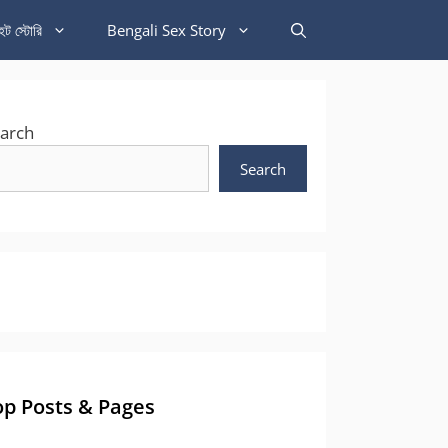
হট স্টোরি
Bengali Sex Story
arch
Search
op Posts & Pages