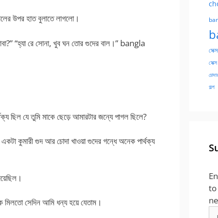
ch
র বালের উপর হাত বুলাতে লাগলো।
ban
b
?” “হ্যা রে সোনা, খুব ঘন তোর গুদের বাল।” bangla
সেক্স
সেক্স
চোদার
গল্প
্থক্য ছিল যে তুমি মাকে ছেড়ে আমারটার জন্যে পাগল ছিলে?
কটা কুমারী গুদ আর চোদা খাওয়া গুদের গন্ধে অনেক পার্থক্য
S
En
িয়েছিল।
to
ne
র ঝলক মিলতো সেদিন আমি ধন্য হয়ে যেতাম।
Em