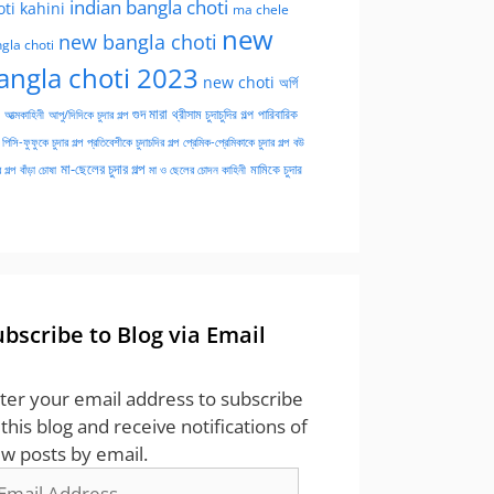
indian bangla choti
oti kahini
ma chele
new
new bangla choti
gla choti
angla choti 2023
new choti
অর্গি
গুদ মারা
পারিবারিক
আত্মকাহিনী
আপু/দিদিকে চুদার গল্প
থ্রীসাম চুদাচুদির গল্প
পিসি-ফুফুকে চুদার গল্প
প্রতিবেশীকে চুদাচদির গল্প
প্রেমিক-প্রেমিকাকে চুদার গল্প
বউ
মা-ছেলের চুদার গল্প
মামিকে চুদার
বাঁড়া চোষা
 গল্প
মা ও ছেলের চোদন কাহিনী
ubscribe to Blog via Email
ter your email address to subscribe
 this blog and receive notifications of
w posts by email.
ail