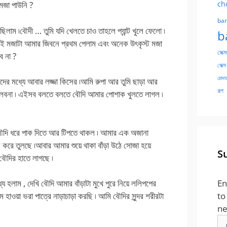
ch
মজা পাউনি ?
ban
ছিলাম ৷বৌদী … তুমি যদি খেলতে চাও তাহলে প্যান্ট খুলে ফেলো ৷
b
 মজাটা আমার জিবনে প্রথম পেলাম এবং অনেক উৎকৃস্ট মজা
সেক্স
ে না ?
সেক্স
চোদার
র মধ্যে আবার লজ্জা কিসের ৷আমি রুপা আর তুমি ছাড়া আর
গল্প
লবনা ৷ এইসব বলতে বলতে বৌদি আমার পোশাক খুলতে লাগল ৷
ড়া বৌদি ধরে পাক দিতে আর টিপতে থাকল ৷ আমার এক অজানা
করে তুলছে ৷আবার আমার শুয়ে থাকা বাঁড়া উঠে সোজা হয়ে
S
বৌদির হাতে লাগছে ৷
En
য হলাম , দেখি বৌদি আমার বাঁড়াটা মুখে পুরে নিয়ে ললিপপের
to
হাওয়া ভরা পাত্রে নাড়াচাড়া করছি ৷ আমি বৌদির সুন্দর শরীরটা
ne
Em