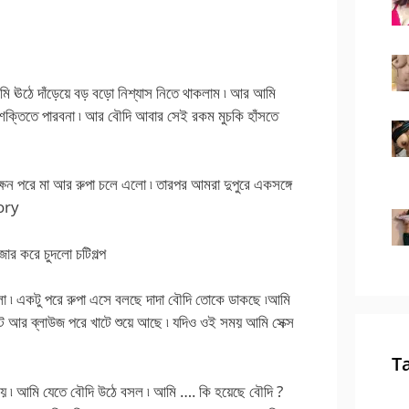
মি ঊঠে দাঁড়েয়ে বড় বড়ো নিশ্যাস নিতে থাকলাম ৷ আর আমি
ে শক্তিতে পারবনা ৷ আর বৌদি আবার সেই রকম মুচকি হাঁসতে
্ষন পরে মা আর রুপা চলে এলো ৷ তারপর আমরা দুপুরে একসঙ্গে
ory
র করে চুদলো চটিগল্প
ো ৷ একটু পরে রুপা এসে বলছে দাদা বৌদি তোকে ডাকছে ৷আমি
োট আর ব্লাউজ পরে খাটে শুয়ে আছে ৷ যদিও ওই সময় আমি সেক্স
T
 ৷ আমি যেতে বৌদি উঠে বসল ৷ আমি …. কি হয়েছে বৌদি ?