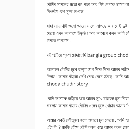
বৌদির মাখনের মতো রঙ পাছা আর পিঠ দেখতে ভালো 
নিপলটা বেশ সুন্দর লাগছে ৷
সাদা সাদা থাই গুলো আরো ভালো লাগছে আর সেই দুই থা
যেনো এখন আকাশে উড়ছি ৷ আর আবেগে কখন আমি বৌদির 
চাপতে লাগলাম ৷
বউ পাল্টিয়ে গ্রুপ চোদাচোদি bangla group cho
অনেক্ষন বৌদির মুখে হাল্কা ঠাপ দিতে দিতে আমার শর
দিলাম ৷ আমার বাঁড়াটা দেখি নেচে নেচে উঠছে ৷ আমি 
choda chudir story
বৌদি আমাকে জড়িয়ে শুয়ে আমার মুখে ফটাফট চুমা দিতে
করলাম আমার বাঁড়ায় বৌদির গুদের চুলে খোঁচায় আমার শ
আমার একটু কৌতুহল হলো ওখানে চুল কেনো , আমি হাত
এটা কি ? মুচকি হেঁসে বৌদি বলল ওরে আমার বরুন রাজা