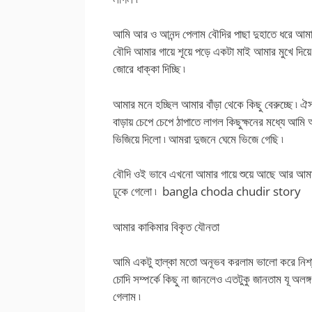
আমি আর ও আনন্দ পেলাম বৌদির পাছা দুহাতে ধরে আমার
বৌদি আমার গায়ে শূয়ে পড়ে একটা মাই আমার মুখে দ
জোরে ধাক্কা দিচ্ছি ৷
আমার মনে হচ্ছিল আমার বাঁড়া থেকে কিছু বেরুচ্ছে ৷
বাড়ায় চেপে চেপে ঠাপাতে লাগল কিছুক্ষনের মধ্যে আম
ভিজিয়ে দিলো ৷ আমরা দুজনে ঘেমে ভিজে গেছি ৷
বৌদি ওই ভাবে এখনো আমার গায়ে শুয়ে আছে আর আমাকে 
ঢূকে গেলো ৷ bangla choda chudir story
আমার কাকিমার বিকৃত যৌনতা
আমি একটু হাল্কা মতো অনূভব করলাম ভালো করে নিশ্য
চোদি সম্পর্কে কিছু না জানলেও এতটুকু জানতাম যূ অলঙ
গেলাম ৷