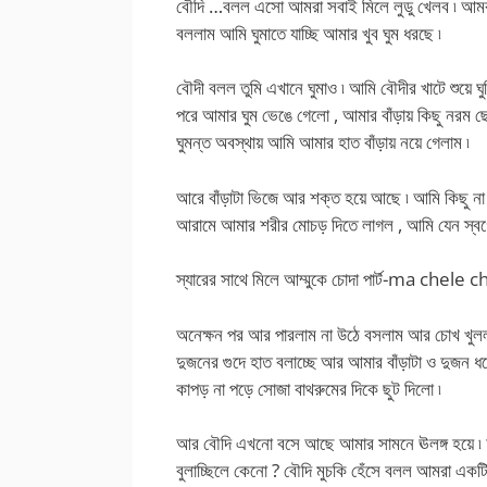
বৌদি …বলল এসো আমরা সবাই মিলে লুডু খেলব ৷ আমরা 
বললাম আমি ঘুমাতে যাচ্ছি আমার খুব ঘুম ধরছে ৷
বৌদী বলল তুমি এখানে ঘুমাও ৷ আমি বৌদীর খাটে শুয়ে 
পরে আমার ঘুম ভেঙে গেলো , আমার বাঁড়ায় কিছু নরম ছ
ঘুমন্ত অবস্থায় আমি আমার হাত বাঁড়ায় নয়ে গেলাম ৷
আরে বাঁড়াটা ভিজে আর শক্ত হয়ে আছে ৷ আমি কিছু ন
আরামে আমার শরীর মোচড় দিতে লাগল , আমি যেন স্ব
স্যারের সাথে মিলে আম্মুকে চোদা পার্ট-ma chele c
অনেক্ষন পর আর পারলাম না উঠে বসলাম আর চোখ খুললাম
দুজনের গুদে হাত বলাচ্ছে আর আমার বাঁড়াটা ও দুজন 
কাপড় না পড়ে সোজা বাথরুমের দিকে ছুট দিলো ৷
আর বৌদি এখনো বসে আছে আমার সামনে ঊলঙ্গ হয়ে ৷ আ
বুলাচ্ছিলে কেনো ? বৌদি মুচকি হেঁসে বলল আমরা একট