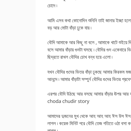
চোদে ৷
আমি এসব কথা কোনোদিন শুনিনি তাই জানার ইচ্ছা হলো
বড় আর মোটা বাঁড়া ঢুকে যায় ৷
বৌদি আমাকে আর কিছু না বলে , আমাকে খাটে শুইয়ে দ
বসে আমার বাঁড়ায় গুদটা ঘসছে ৷ বৌদির গুদ একেবারে ভি
ছিদ্রতে রাখল বৌদির চোখ বন্ধ হয়ে এলো ৷
যখন বৌদির গুদের ভিতর বাঁড়া ঢূকছে আমার কিরকম মজ
আনন্দে ৷ আমার বাঁড়াটা সম্পুর্ন বৌদির গুদের ভিতর প্রব
এরপর বৌদি উঠছে আর বসছে আমার বাঁড়ার ঊপর আর বা
choda chudir story
আমাদের দুজনের মুখ থেকে আহ আহ আহ ঈস উস ঈস উহ 
লাগল ৷ কয়েক মিনিট পরে বৌদি তেজ গতিতে ওঠা বসা ক
লাগল ৷