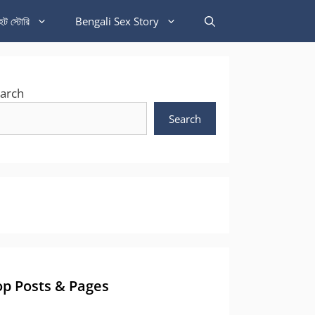
হট স্টোরি
Bengali Sex Story
arch
Search
op Posts & Pages