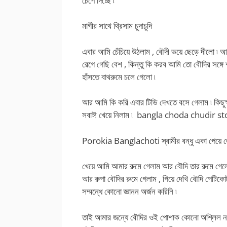
চেপে দিচ্ছে ৷
মাগীর সাথে থ্রিসাম চুদাচুদি
এবার আমি চেঁচিয়ে উঠলাম , বৌদী ভয়ে ছেড়ে দীলো ৷ আ
রেগে গেছি বেশ , কিন্তু কি করব আমি তো বৌদির সঙ্গ
হাঁসতে বাথরুমে চলে গেলো ৷
আর আমি কি করি এবার টিভি দেখতে বসে গেলাম ৷ কিছুক
সবাঈ খেয়ে নিলাম ৷ bangla choda chudir st
Porokia Banglachoti স্বামীর বন্ধু একা পেয়ে জো
খেয়ে আমি আমার রুমে গেলাম আর বৌদি তার রুমে গেল
আর রুপা বৌদির রুমে গেলাম , গিয়ে দেখি বৌদি পেটিক
সম্মন্ধে কোনো জ্ঞানন অর্জন করিনি ৷
তাই আমার জন্যে বৌদির ওই পোশাক কোনো অশ্লিল নয়