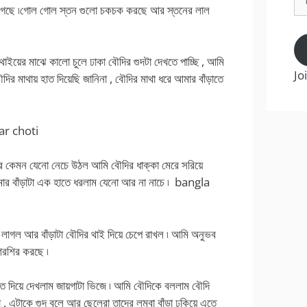
Ad
লাগছে ৷গোল গোল স্তন গুলো চকচক করছে আর স্তনের লাল
ইয়ের মাঝে কালো চুলে ঢাকা বৌদির গুদটা দেখতে পাচ্ছি , আমি
Jo
মাথায় হাত দিয়েছি জানিনা , বৌদির মাথা ধরে আমার বাঁড়াতে
dar choti
ীরে কেমন যেনো নেচে উঠল আমি বৌদির ধাক্কা মেরে সরিয়ে
আমার বাঁড়াটা এক হাতে ধরলাম যেনো আর না নাচে ৷ bangla
 লাগল আর বাঁড়াটা বৌদির থাই দিয়ে চেপে রাখল ৷ আমি অনুভব
িরশির করছে ৷
 দিয়ে দেখলাম জায়গাটা ভিজে ৷ আমি বৌদিকে বললাম বৌদি
 , এটাকে গুদ বলে আর ছেলেরা তাদের লম্বা বাঁড়া ঢুকিয়ে এতে