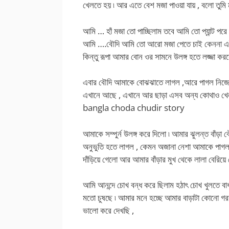
খেলতে হয় ৷ আর এতে বেশ মজা পাওয়া যায় , বলো তুমি 
আমি … হাঁ মজা তো পাচ্ছিলাম তবে আমি তো প্যান্ট পরে 
আমি ….বৌদি আমি তো আরো মজা পেতে চাই কেননা এই
কিন্তু রূপা আমার বোন ওর সামনে উলঙ্গ হতে লজ্জা করব
এবার বৌদি আমাকে বোঝঝাতে লাগল ,আরে পাগল নিজেদে
এখানে আছে , এখানে আর ছাড়া এসব অন্য কোথাও খে
bangla choda chudir story
আমাকে সম্পুর্ন উলঙ্গ করে দিলো ৷ আমার ঝুলন্ত বাঁ
অনুভুতি হতে লাগল , কেমন অজানা নেশা আমাকে পাগল 
দাঁড়িয়ে গেলো আর আমার বাঁড়ার মুখ থেকে লালা বেরিয়ে 
আমি আনন্দে চোখ বন্ধ করে ছিলাম হঠাৎ চোখ খুলতে বাধ্
মতো চুষছে ৷ আমার মনে হচ্ছে আমার বাড়াটা কোনো গরম 
ভালো করে দেখছি ,