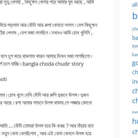
লুডু খেলছি , কিছুক্ষন খেলার পরে আমার ঘুম ধরছে , আমি
al
b
ঘুমিয়ে পড়লাম আর বৌদি আর রুপা খেলতে লাগল ৷ বেশ কিছুক্ষন
ch
োঁয়া পেলাম , বেশ মজা লাগছিল ৷ তখনও আমি চোখ খুলিনি ,
ba
ban
ban
া বলে চুপ করে থাকলাম কারন আমার ভিষন মজা লাগছিলো ৷
g
র্গে চলে যাচ্ছি ৷ bangla choda chudir story
ch
hoti
in
ch
 ৷ চোখ খুলে দেখি বৌদি আর রুপি দুজনে ঊলঙ্গ ৷ দুজন
c
ধরে আছে ৷ রপা আমার সামনে উলঙ্গ থাকায় সে লজ্জায় কোনো
ban
h
মি … বৌদি তোমরা উলঙ্গ হয়ে কি করছ ? আর বাঁড়ায় হাত
ch
ি নতুন খেলা খেলছিলাম , আর এই খেলা খেললে উলঙ্গ হয়ে