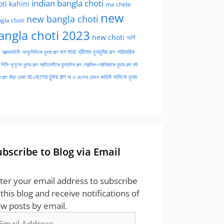
indian bangla choti
oti kahini
ma chele
new
new bangla choti
gla choti
angla choti 2023
new choti
অর্গি
গুদ মারা
পারিবারিক
আত্মকাহিনী
আপু/দিদিকে চুদার গল্প
থ্রীসাম চুদাচুদির গল্প
পিসি-ফুফুকে চুদার গল্প
প্রতিবেশীকে চুদাচদির গল্প
প্রেমিক-প্রেমিকাকে চুদার গল্প
বউ
মা-ছেলের চুদার গল্প
মামিকে চুদার
বাঁড়া চোষা
 গল্প
মা ও ছেলের চোদন কাহিনী
ubscribe to Blog via Email
ter your email address to subscribe
 this blog and receive notifications of
w posts by email.
ail