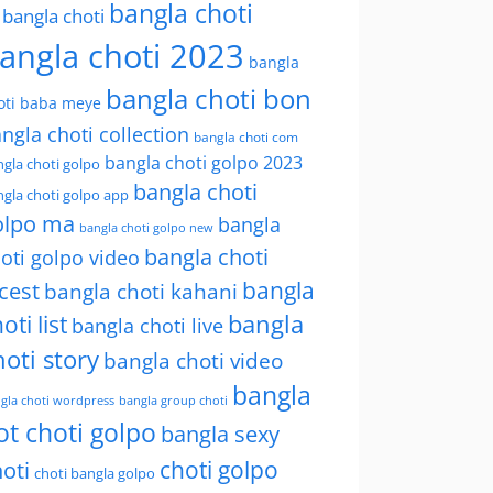
bangla choti
l bangla choti
angla choti 2023
bangla
bangla choti bon
oti baba meye
ngla choti collection
bangla choti com
bangla choti golpo 2023
gla choti golpo
bangla choti
gla choti golpo app
olpo ma
bangla
bangla choti golpo new
bangla choti
oti golpo video
bangla
cest
bangla choti kahani
oti list
bangla
bangla choti live
hoti story
bangla choti video
bangla
gla choti wordpress
bangla group choti
ot choti golpo
bangla sexy
choti golpo
oti
choti bangla golpo