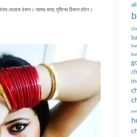
al
 উনার মেয়েকে ঠকাল। আমার কাছে সুদীপের ঠিকানা চাইল।
b
ch
ba
ban
ban
g
ch
in
ch
c
ban
h
ch