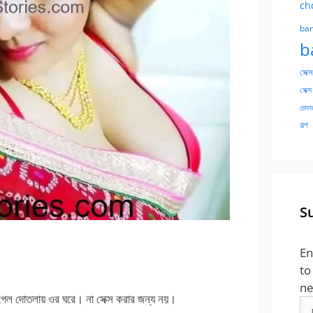
ch
ban
b
সেক্স
সেক্স
চোদার
গল্প
S
En
to
ne
গেল দোতলায় ওর ঘরে। না সেক্স করার জন্য নয়।
Em