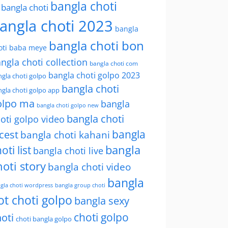
bangla choti
l bangla choti
angla choti 2023
bangla
bangla choti bon
oti baba meye
ngla choti collection
bangla choti com
bangla choti golpo 2023
gla choti golpo
bangla choti
gla choti golpo app
olpo ma
bangla
bangla choti golpo new
bangla choti
oti golpo video
bangla
cest
bangla choti kahani
oti list
bangla
bangla choti live
hoti story
bangla choti video
bangla
gla choti wordpress
bangla group choti
ot choti golpo
bangla sexy
choti golpo
oti
choti bangla golpo