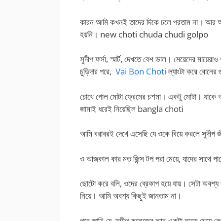
কারন আমি কখনই তাদের দিকে ঢলে পরতাম না। আর আম
হয়নি। new choti chuda chudi golpo
সুদীপ ফর্সা, স্মার্ট, দেখতে বেশ ভাল। মেয়েদের মায়ে
চুড়িদার পরে,
Vai Bon Choti
ল্যাংটা করে বোনের গু
চোখে গোল মোটা ফ্রেমের চশমা। একটু মোটা। যাকে আ
জামাই ধরেই নিয়েছিল bangla choti
আমি বরাবরই দেখে এসেছি যে ওকে বিয়ে করলে সুদীপ জী
ও আজকাল কার মত জিন্স টপ পরা মেয়ে, যাদের সাথে পার
ছোটো করে বলি, ওদের ব্রেকাপ হয়ে যায়। সেটা অবশ্য স
নিয়ে। আমি অবশ্য কিছুই জানতাম না।
পরে জানি যে, সুদীপ কলেজের আর একটা অন্য মেয়ে কে 