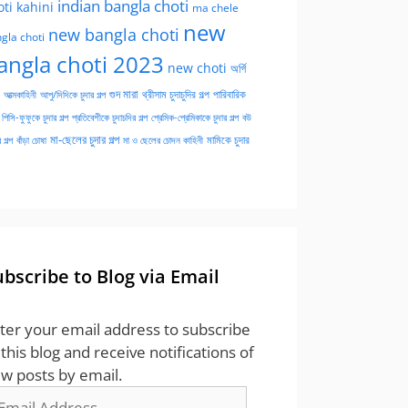
indian bangla choti
oti kahini
ma chele
new
new bangla choti
gla choti
angla choti 2023
new choti
অর্গি
গুদ মারা
পারিবারিক
আত্মকাহিনী
আপু/দিদিকে চুদার গল্প
থ্রীসাম চুদাচুদির গল্প
পিসি-ফুফুকে চুদার গল্প
প্রতিবেশীকে চুদাচদির গল্প
প্রেমিক-প্রেমিকাকে চুদার গল্প
বউ
মা-ছেলের চুদার গল্প
মামিকে চুদার
বাঁড়া চোষা
 গল্প
মা ও ছেলের চোদন কাহিনী
ubscribe to Blog via Email
ter your email address to subscribe
 this blog and receive notifications of
w posts by email.
ail