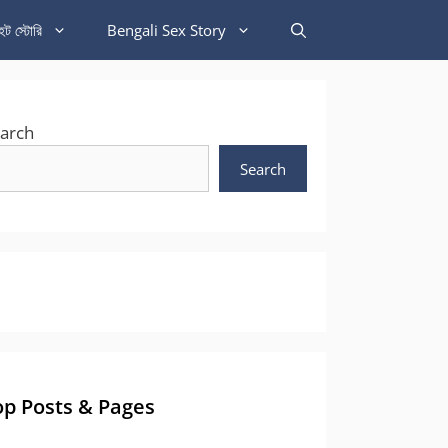
হট স্টোরি
Bengali Sex Story
arch
Search
op Posts & Pages