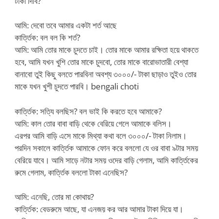
টাকা দিবি?
আমি: দেবো তবে আমার একটা শর্ত আছে
কার্ত্তিক: বল বল কি শর্ত?
আমি: আমি তোর মাকে চুদতে চাই। তোর মাকে আমার রক্ষিতা হয়ে থাকতে
হবে, আমি যখন খুশি তোর মাকে চুদবো, তোর মাকে বারোভাতারী বেশ্যা
বানাবো তুই কিছু বলতে পারবিনা অবশ্য ৩০০০/- টাকা ছাড়াও তুইও তোর
মাকে যখন খুশী চুদতে পারবি। bengali choti
কার্ত্তিক: সত্যি বলছিস? বল ভাই কি করতে হবে আমাকে?
আমি: কাল তোর বাবা বাড়ি থেকে বেরিয়ে গেলে আমাকে বলিস।
এরপর আমি বাড়ি এসে মাকে মিথ্যা কথা বলে ৩০০০/- টাকা নিলাম।
পরদিন সকালে কার্ত্তিক আমাকে ফোন করে বললো যে ওর বাবা ৯টার সময়
বেরিয়ে যাবে। আমি সাড়ে নটার সময় ওদের বাড়ি গেলাম, আমি কার্ত্তিকের
রুমে গেলাম, কার্ত্তিক বললো টাকা এনেছিস?
আমি: এনেছি, তোর মা কোথায়?
কার্ত্তিক: বেডরুমে আছে, যা এনজয় কর আর আমার টাকা দিয়ে যা।