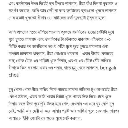
এবং ব্লাউজের উপর দিয়েই দুধ টিপতে লাগলাম, রীতা বাঁধা দিলনা বুঝলাম ও
সমর্পণ করেছে, আমি আর দেরী না করে ব্লাউজের হুকগুলো খুলতে লাগলাম
শেষ হুকটা খুলতেই রীতার ৩৮ সাইজের ফর্সা দুধদুটো উন্মুক্ত হলো.
আমি পাগলের মতো ঝাঁপিয়ে পড়লাম প্রথমে বামদিকের দুধের বোঁটাটা মুখে
পুরে চুষতে লাগলাম এবং ডানদিকের টা চটকাতে থাকলাম এইভাবে ২-৩
মিনিট করার পর ডানদিকের দুধের বোঁটা মুখে পুরে চুষতে থাকলাম এবং
অপরটা চটকাতে থাকলাম, রীতা গোঙাতে থাকলো। এবার রীতার কোমরের
কাছ থেকে টেনে ওর শাড়িটা খুলে দিলাম, এরপর ওর ঠোঁটে ঠোঁট লাগিয়ে
রীতাকে কিস করলাম এবার ওর গলায়, ঘাড়ে চুমু খেতে লাগলাম. bengali
choti
চুমু খেতে খেতে নীচে নাভির দিকে নামতে নামতে নাভিতে মুখ লাগাতেই রীতা
কেঁপে উঠলো, এবার আমি শায়ার গিটটা খুলে পায়ের দিক দিয়ে টেনে খুলে
দিলাম ফলে রীতা পুরোপুরি উলঙ্গ হয়ে গেল, দেখলাম ওর গুদে খুব বেশি চুল
নেই, আমি আর দেরী না করে আমার প্যান্ট আর জাঙ্গিয়া খুলে ফেললাম তারপর
আমার ৮ ইঞ্চি ধোনটা ওর গুদের মুখে সেট করলাম.