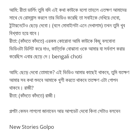
আমি: রীতা ডার্লিং তুমি যদি এই কথা কাউকে বলো তাহলে এতক্ষণ আমাদের
সাথে যে রোম্যান্স করলে তার ভিডিও করেছি তা সবাইকে দেখিয়ে দেবো,
ইন্টারনেটেও ছেড়ে দেবো। (বলে মোবাইলটা এনে দেখালাম) তখন তুমি খুব
বিখ্যাত হয়ে যাবে।
রীতা: (কাঁদতে কাঁদতে) এরকম কোরোনা আমি কাউকে কিছু বলবোনা
ভিডিওটা ডিলিট করে দাও, কার্ত্তিক বোঝানা ওকে আমার যা সর্বনাশ করার
করেছিস এবার ছেড়ে দে। bengali choti
আমি: ছেড়ে দেবো তোমাকে? এই ভিডিও আমার কাছেই থাকবে, তুমি যতক্ষণ
আমার সব কথা শুনবে আমাকে খুশী করতে থাকবে ততক্ষণ এটা গোপন
থাকবে। রাজী?
রীতা: (কাঁদতে কাঁদতে) রাজী।
গল্পটা কেমন লাগলো জানাবেন আর আপডেট দেবো কিনা সেটাও বলবেন
New Stories Golpo