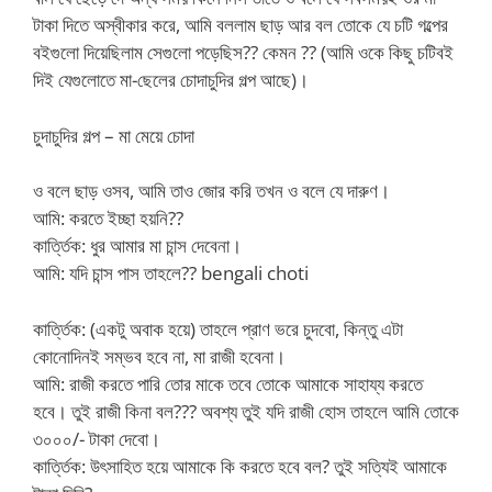
টাকা দিতে অস্বীকার করে, আমি বললাম ছাড় আর বল তোকে যে চটি গল্পের
ব‌ইগুলো দিয়েছিলাম সেগুলো পড়েছিস?? কেমন ?? (আমি ওকে কিছু চটিব‌ই
দিই যেগুলোতে মা-ছেলের চোদাচুদির গল্প আছে)।
চুদাচুদির গল্প – মা মেয়ে চোদা
ও বলে ছাড় ওসব, আমি তাও জোর করি তখন ও বলে যে দারুণ।
আমি: করতে ইচ্ছা হয়নি??
কার্ত্তিক: ধুর আমার মা চান্স দেবেনা।
আমি: যদি চান্স পাস তাহলে?? bengali choti
কার্ত্তিক: (একটু অবাক হয়ে) তাহলে প্রাণ ভরে চুদবো, কিন্তু এটা
কোনোদিনই সম্ভব হবে না, মা রাজী হবেনা।
আমি: রাজী করতে পারি তোর মাকে তবে তোকে আমাকে সাহায্য করতে
হবে। তুই রাজী কিনা বল??? অবশ্য তুই যদি রাজী হোস তাহলে আমি তোকে
৩০০০/- টাকা দেবো।
কার্ত্তিক: উৎসাহিত হয়ে আমাকে কি করতে হবে বল? তুই সত্যিই আমাকে