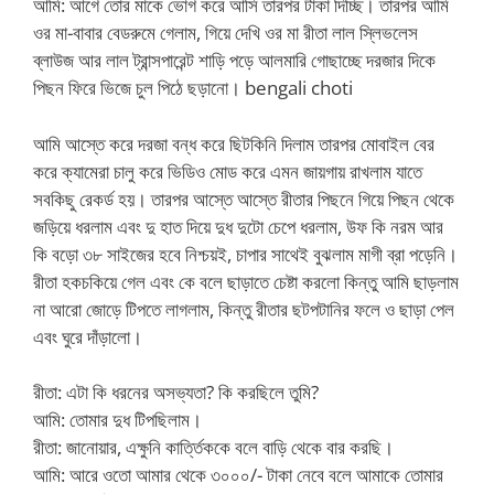
আমি: আগে তোর মাকে ভোগ করে আসি তারপর টাকা দিচ্ছি। তারপর আমি
ওর মা-বাবার বেডরুমে গেলাম, গিয়ে দেখি ওর মা রীতা লাল স্লিভলেস
ব্লাউজ আর লাল ট্রান্সপারেন্ট শাড়ি পড়ে আলমারি গোছাচ্ছে দরজার দিকে
পিছন ফিরে ভিজে চুল পিঠে ছড়ানো। bengali choti
আমি আস্তে করে দরজা বন্ধ করে ছিটকিনি দিলাম তারপর মোবাইল বের
করে ক্যামেরা চালু করে ভিডিও মোড করে এমন জায়গায় রাখলাম যাতে
সবকিছু রেকর্ড হয়। তারপর আস্তে আস্তে রীতার পিছনে গিয়ে পিছন থেকে
জড়িয়ে ধরলাম এবং দু হাত দিয়ে দুধ দুটো চেপে ধরলাম, উফ কি নরম আর
কি বড়ো ৩৮ সাইজের হবে নিশ্চয়ই, চাপার সাথেই বুঝলাম মাগী ব্রা পড়েনি।
রীতা হকচকিয়ে গেল এবং কে বলে ছাড়াতে চেষ্টা করলো কিন্তু আমি ছাড়লাম
না আরো জোড়ে টিপতে লাগলাম, কিন্তু রীতার ছটপটানির ফলে ও ছাড়া পেল
এবং ঘুরে দাঁড়ালো।
রীতা: এটা কি ধরনের অসভ্যতা? কি করছিলে তুমি?
আমি: তোমার দুধ টিপছিলাম।
রীতা: জানোয়ার, এক্ষুনি কার্ত্তিককে বলে বাড়ি থেকে বার করছি।
আমি: আরে ওতো আমার থেকে ৩০০০/- টাকা নেবে বলে আমাকে তোমার