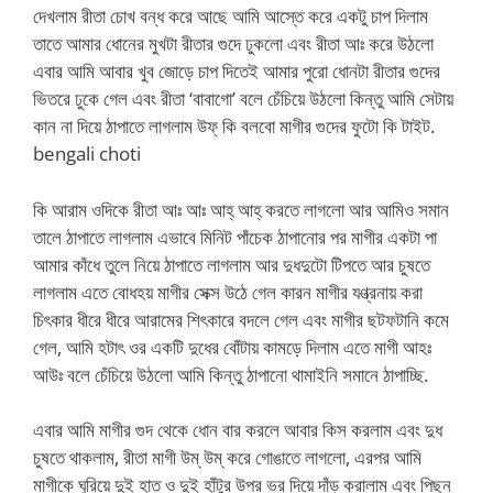
দেখলাম রীতা চোখ বন্ধ করে আছে আমি আস্তে করে একটু চাপ দিলাম
তাতে আমার ধোনের মুখটা রীতার গুদে ঢুকলো এবং রীতা আঃ করে উঠলো
এবার আমি আবার খুব জোড়ে চাপ দিতেই আমার পুরো ধোনটা রীতার গুদের
ভিতরে ঢুকে গেল এবং রীতা ‘বাবাগো’ বলে চেঁচিয়ে উঠলো কিন্তু আমি সেটায়
কান না দিয়ে ঠাপাতে লাগলাম উফ্ কি বলবো মাগীর গুদের ফুটো কি টাইট.
bengali choti
কি আরাম ওদিকে রীতা আঃ আঃ আহ্ আহ্ করতে লাগলো আর আমিও সমান
তালে ঠাপাতে লাগলাম এভাবে মিনিট পাঁচেক ঠাপানোর পর মাগীর একটা পা
আমার কাঁধে তুলে নিয়ে ঠাপাতে লাগলাম আর দুধদুটো টিপতে আর চুষতে
লাগলাম এতে বোধহয় মাগীর সেক্স উঠে গেল কারন মাগীর যণ্ত্রনায় করা
চিৎকার ধীরে ধীরে আরামের শিৎকারে বদলে গেল এবং মাগীর ছটফটানি কমে
গেল, আমি হটাৎ ওর একটি দুধের বোঁটায় কামড়ে দিলাম এতে মাগী আহঃ
আউঃ বলে চেঁচিয়ে উঠলো আমি কিন্তু ঠাপানো থামাইনি সমানে ঠাপাচ্ছি.
এবার আমি মাগীর গুদ থেকে ধোন বার করলে আবার কিস করলাম এবং দুধ
চুষতে থাকলাম, রীতা মাগী উম্ উম্ করে গোঙাতে লাগলো, এরপর আমি
মাগীকে ঘুরিয়ে দুই হাত ও দুই হাঁটুর উপর ভর দিয়ে দাঁড় করালাম এবং পিছন