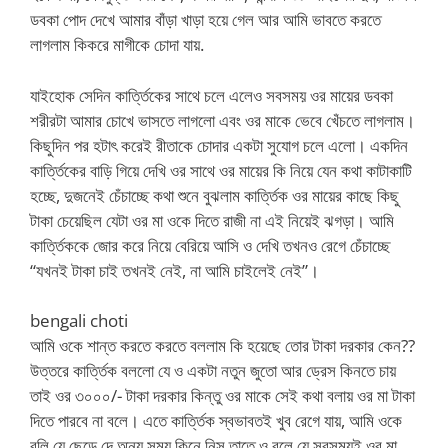
ডবকা পোদ দেখে আমার বাঁড়া খাড়া হয়ে গেল আর আমি ভাবতে করতে
লাগলাম কিকরে মাগীকে চোদা যায়.
যাইহোক সেদিন কার্ত্তিকের সাথে চলে এলেও সবসময় ওর মায়ের ডবকা
শরীরটা আমার চোখে ভাসতে লাগলো এবং ওর মাকে ভেবে খেঁচতে লাগলাম।
কিছুদিন পর হটাৎ করেই রীতাকে চোদার একটা সুযোগ চলে এলো। একদিন
কার্ত্তিকের বাড়ি গিয়ে দেখি ওর সাথে ওর মায়ের কি নিয়ে যেন কথা কাটাকাটি
হচ্ছে, দুজনেই চেঁচাচ্ছে কথা শুনে বুঝলাম কার্ত্তিক ওর মায়ের কাছে কিছু
টাকা চেয়েছিল যেটা ওর মা ওকে দিতে রাজী না এই নিয়েই ঝগড়া। আমি
কার্ত্তিককে জোর করে নিয়ে বেরিয়ে আসি ও দেখি তখনও রেগে চেঁচাচ্ছে
“যখনই টাকা চাই তখনই নেই, না আমি চাইলেই নেই”।
bengali choti
আমি ওকে শান্ত করতে করতে বললাম কি হয়েছে তোর টাকা দরকার কেন??
উত্তরে কার্ত্তিক বললো যে ও একটা নতুন জুতো আর ড্রেস কিনতে চায়
তাই ওর ৩০০০/- টাকা দরকার কিন্তু ওর মাকে সেই কথা বলায় ওর মা টাকা
দিতে পারবে না বলে। এতে কার্ত্তিক স্বভাবতই খুব রেগে যায়, আমি ওকে
বলি যে ছেড়ে দে অন্য সময় কিনে নিস তাতে ও বলে যে সবসময়ই ওর মা