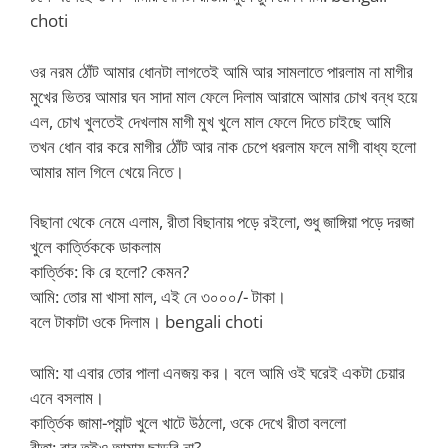
choti
ওর নরম ঠোঁট আমার ধোনটা লাগতেই আমি আর সামলাতে পারলাম না মাগীর
মুখের ভিতর আমার ঘন সাদা মাল ফেলে দিলাম আরামে আমার চোখ বন্ধ হয়ে
এল, চোখ খুলতেই দেখলাম মাগী মুখ খুলে মাল ফেলে দিতে চাইছে আমি
তখন ধোন বার করে মাগীর ঠোঁট আর নাক চেপে ধরলাম ফলে মাগী বাধ্য হলো
আমার মাল গিলে খেয়ে নিতে।
বিছানা থেকে নেমে এলাম, রীতা বিছানায় পড়ে র‌ইলো, শুধু জাঙ্গিয়া পড়ে দরজা
খুলে কার্ত্তিককে ডাকলাম
কার্ত্তিক: কি রে হলো? কেমন?
আমি: তোর মা খাসা মাল, এই নে ৩০০০/- টাকা।
বলে টাকাটা ওকে দিলাম। bengali choti
আমি: যা এবার তোর পালা এনজয় কর। বলে আমি ওই ঘরেই একটা চেয়ার
এনে বসলাম।
কার্ত্তিক জামা-প্যান্ট খুলে খাটে উঠলো, ওকে দেখে রীতা বললো
রীতা: বাবু তুইও আমায় ছাড়বি না?