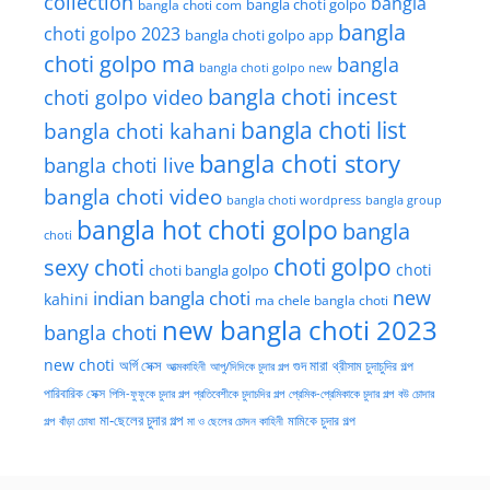
collection
bangla
bangla choti golpo
bangla choti com
bangla
choti golpo 2023
bangla choti golpo app
choti golpo ma
bangla
bangla choti golpo new
bangla choti incest
choti golpo video
bangla choti list
bangla choti kahani
bangla choti story
bangla choti live
bangla choti video
bangla choti wordpress
bangla group
bangla hot choti golpo
bangla
choti
choti golpo
sexy choti
choti
choti bangla golpo
new
indian bangla choti
kahini
ma chele bangla choti
new bangla choti 2023
bangla choti
new choti
গুদ মারা
অর্গি সেক্স
আত্মকাহিনী
আপু/দিদিকে চুদার গল্প
থ্রীসাম চুদাচুদির গল্প
পারিবারিক সেক্স
পিসি-ফুফুকে চুদার গল্প
প্রতিবেশীকে চুদাচদির গল্প
প্রেমিক-প্রেমিকাকে চুদার গল্প
বউ চোদার
মা-ছেলের চুদার গল্প
মামিকে চুদার গল্প
বাঁড়া চোষা
গল্প
মা ও ছেলের চোদন কাহিনী