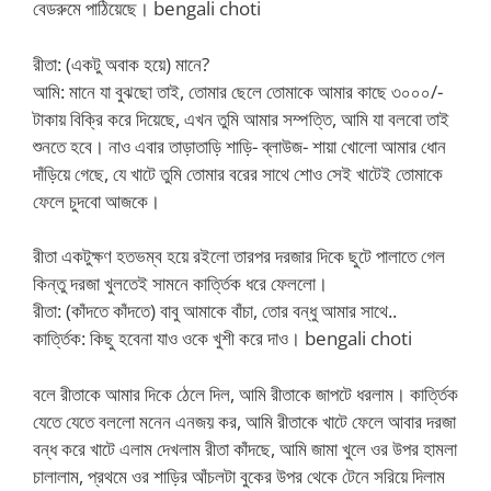
বেডরুমে পাঠিয়েছে। bengali choti
রীতা: (একটু অবাক হয়ে) মানে?
আমি: মানে যা বুঝছো তাই, তোমার ছেলে তোমাকে আমার কাছে ৩০০০/-
টাকায় বিক্রি করে দিয়েছে, এখন তুমি আমার সম্পত্তি, আমি যা বলবো তাই
শুনতে হবে। নাও এবার তাড়াতাড়ি শাড়ি- ব্লাউজ- শায়া খোলো আমার ধোন
দাঁড়িয়ে গেছে, যে খাটে তুমি তোমার বরের সাথে শোও সেই খাটেই তোমাকে
ফেলে চুদবো আজকে।
রীতা একটুক্ষণ হতভম্ব হয়ে র‌ইলো তারপর দরজার দিকে ছুটে পালাতে গেল
কিন্তু দরজা খুলতেই সামনে কার্ত্তিক ধরে ফেললো।
রীতা: (কাঁদতে কাঁদতে) বাবু আমাকে বাঁচা, তোর বন্ধু আমার সাথে..
কার্ত্তিক: কিছু হবেনা যাও ওকে খুশী করে দাও। bengali choti
বলে রীতাকে আমার দিকে ঠেলে দিল, আমি রীতাকে জাপটে ধরলাম। কার্ত্তিক
যেতে যেতে বললো মনেন এনজয় কর, আমি রীতাকে খাটে ফেলে আবার দরজা
বন্ধ করে খাটে এলাম দেখলাম রীতা কাঁদছে, আমি জামা খুলে ওর উপর হামলা
চালালাম, প্রথমে ওর শাড়ির আঁচলটা বুকের উপর থেকে টেনে সরিয়ে দিলাম