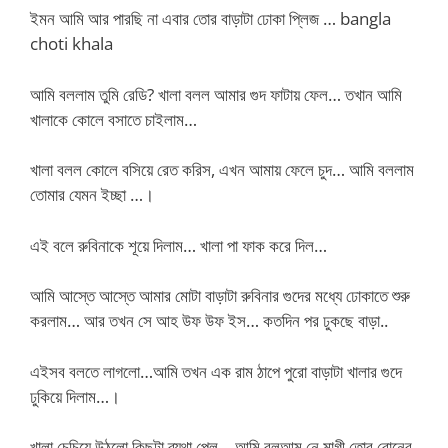
ইমন আমি আর পারছি না এবার তোর বাড়াটা ঢোকা প্লিজ … bangla
choti khala
আমি বললাম তুমি রেডি? খালা বলল আমার গুদ ফাটায় ফেল… তখান আমি
খালাকে কোলে বসাতে চাইলাম…
খালা বলল কোলে বসিয়ে রেত করিস, এখন আমায় ফেলে চুদ… আমি বললাম
তোমার যেমন ইচ্ছা …।
এই বলে রুবিনাকে শূয়ে দিলাম… খালা পা ফাক করে দিল…
আমি আস্তে আস্তে আমার মোটা বাড়াটা রুবিনার গুদের মধ্যে ঢোকাতে শুরু
করলাম… আর তখন সে আহ উফ উফ ইস… কতদিন পর ঢুকছে বাড়া..
এইসব বলতে লাগলো…আমি তখন এক রাম ঠাপে পুরো বাড়াটা খালার গুদে
ঢুকিয়ে দিলাম…।
খালা চেচিয়ে উঠলো কিছুটা ব্যথা পেল… আমি বলআম নে মাগী তোর বোনের