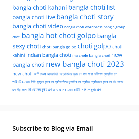
bangla choti list
bangla choti kahani
bangla choti story
bangla choti live
bangla choti video
bangla choti wordpress
bangla group
bangla hot choti golpo
bangla
choti
choti golpo
sexy choti
choti
choti bangla golpo
new
indian bangla choti
kahini
ma chele bangla choti
new bangla choti 2023
bangla choti
new choti
গুদ মারা
অর্গি সেক্স
আত্মকাহিনী
আপু/দিদিকে চুদার গল্প
থ্রীসাম চুদাচুদির গল্প
পারিবারিক সেক্স
পিসি-ফুফুকে চুদার গল্প
প্রতিবেশীকে চুদাচদির গল্প
প্রেমিক-প্রেমিকাকে চুদার গল্প
বউ চোদার
মা-ছেলের চুদার গল্প
মামিকে চুদার গল্প
বাঁড়া চোষা
গল্প
মা ও ছেলের চোদন কাহিনী
Subscribe to Blog via Email