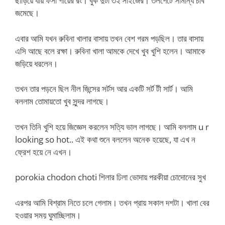
ছাড়িয়ে যায় ফর্সা গায়ের রং। বুক দুটা ৩২ সাইজের। তলপেটে সামান্য চর্বি
জমেছে।
এবার আমি যখন রুবিনা খালার বাসায় তখন বেশ গরম পড়ছিল। তার বাসায়
এসি আছে বলে রক্ষা। রুবিনা খালা আমকে দেখে খুব খুশি হলেন। আমাকে
জড়িয়ে ধরলেন।
তখন তার পড়নে ছিল নীল জিন্সের সর্টস আর একটি সর্ট টী সার্ট। আমি
বললাম তোমায়তো খুব সুন্দর লাগছে।
তখন তিনি খুশি হয়ে জিজ্ঞেস করলেন সত্যি ভাল লাগছে। আমি বললাম u r
looking so hot.. এই কথা শুনে বললেন অনেক হয়েছে, যা এখ ন
ফ্রেশ হয়ে নে এখন।
porokia chodon choti শিলার ঢিলা ভোদায় পরকীয়া চোদোনের সুখ
এরপর আমি বিশ্রাম নিতে চলে গেলাম। তখন প্রায় সকাল দশটা। খালা বের
হওয়ার সময় ঘুমাচ্ছিলাম।