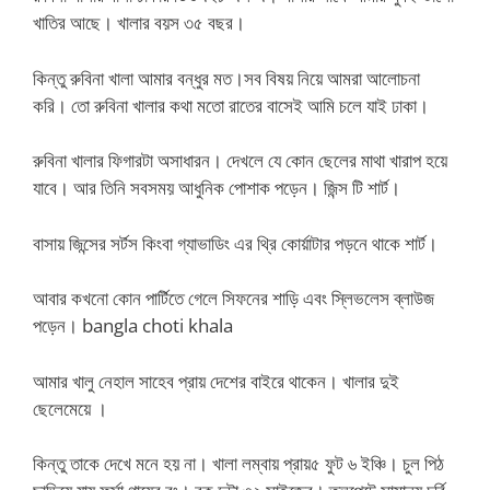
খাতির আছে। খালার বয়স ৩৫ বছর।
কিন্তু রুবিনা খালা আমার বন্ধুর মত।সব বিষয় নিয়ে আমরা আলোচনা
করি। তো রুবিনা খালার কথা মতো রাতের বাসেই আমি চলে যাই ঢাকা।
রুবিনা খালার ফিগারটা অসাধারন। দেখলে যে কোন ছেলের মাথা খারাপ হয়ে
যাবে। আর তিনি সবসময় আধুনিক পোশাক পড়েন। জিন্স টি শার্ট।
বাসায় জিন্সের সর্টস কিংবা গ্যাভাডিং এর থ্রি কোর্য়াটার পড়নে থাকে শার্ট।
আবার কখনো কোন পার্টিতে গেলে সিফনের শাড়ি এবং স্লিভলেস ব্লাউজ
পড়েন। bangla choti khala
আমার খালু নেহাল সাহেব প্রায় দেশের বাইরে থাকেন। খালার দুই
ছেলেমেয়ে ।
কিন্তু তাকে দেখে মনে হয় না। খালা লম্বায় প্রায়৫ ফুট ৬ ইঞ্চি। চুল পিঠ