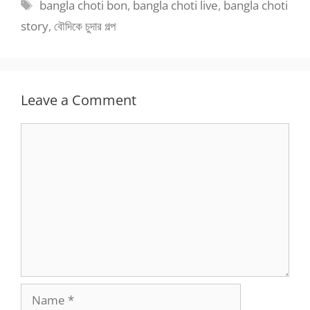
Tags
bangla choti bon
,
bangla choti live
,
bangla choti
story
,
বৌদিকে চুদার গল্প
Leave a Comment
Comment
Name