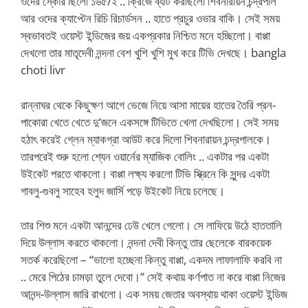
ওদের স্কোর ছিলো ১৬৫/২ .. ক্রিজে ব্যাট করছিলো শিবনারায়ন চন্দ্রপাল
আর ওদের ক্যাপ্টেন রিচি রিচার্ডসন .. হাতে প্রচুর ওভার বাকি। সেই সময়
স্বভাবতই ওয়েস্ট ইন্ডিজের জয় একপ্রকার নিশ্চিত মনে হচ্ছিলো। বাপ্পা
দেখলো তার মাতৃদেবী নন্দনা বেশ খুশি খুশি মুখ করে টিভি দেখছে। bangla
choti livr
রান্নাঘর থেকে কিছুক্ষণ আগে ভেজে নিয়ে আসা মায়ের হাতের তৈরি প্রন-
পাকোরা খেতে খেতে দু’জনে একসঙ্গে টিভিতে খেলা দেখছিলো। সেই সময়
হঠাৎ করেই গ্লেন ম্যাকগ্রা আউট করে দিলো শিবনারায়ন চন্দ্রপালকে।
তারপরেই শুরু হলো শ্যেন ওয়ার্নের ম্যাজিক বোলিং .. একটার পর একটা
উইকেট পরতে থাকলো। বাপ্পা লক্ষ্য করলো টিভি স্ক্রিনে কি সুন্দর একটা
গাবলু-গুবলু সাহেব হলুদ জার্সি পড়ে উইকেট নিয়ে চলেছে।
তার শিশু মনে একটা আনন্দের ঢেউ খেলে গেলো। সে লাফিয়ে উঠে হাততালি
দিয়ে উল্লাস করতে থাকলো। নন্দনা দেবী কিন্তু তার ছেলেকে বারকয়েক
সতর্ক করেছিলো – “ভালো হচ্ছেনা কিন্তু বাপ্পা, একদম লাফালাফি করবি না
.. মেরে পিঠের চামড়া তুলে দেবো।” সেই কথায় কর্ণপাত না করে বাপ্পা নিজের
আনন্দ-উল্লাস জারি রাখলো। এক সময় জেতার অবস্থায় থাকা ওয়েস্ট ইন্ডিজ