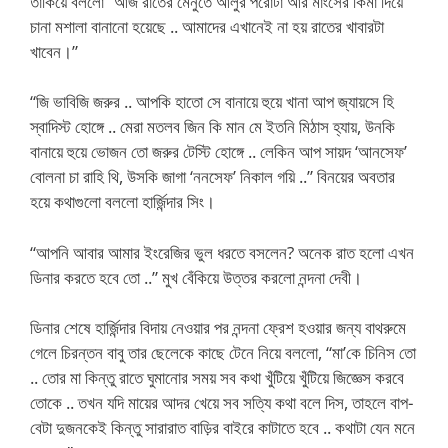
তাকিয়ে বললো “আজ রাতের মেনুতে আলুর পরোটা আর মাংসের কিমা দিয়ে
চানা মশালা বানানো হয়েছে .. আমাদের এখানেই না হয় রাতের খাবারটা
খাবেন।”
“জি ভাবিজি জরুর .. আপকি হাতো সে বানায়ে হুয়ে খানা আপ জ্যায়সে হি
স্বাদিস্ট হোঙ্গে .. মেরা মতলব জিন কি মান মে ইতনি মিঠাস হ্যায়, উনকি
বানায়ে হুয়ে ভোজন তো জরুর টেস্টি হোঙ্গে .. লেকিন আপ সায়দ ‘আনসেফ’
বোলনা চা রাহি থি, উসকি জাগা ‘ননসেফ’ নিকাল গয়ি ..” বিনয়ের অবতার
হয়ে কথাগুলো বললো হার্জিন্দার সিং।
“আপনি আবার আমার ইংরেজির ভুল ধরতে বসলেন? অনেক রাত হলো এখন
ডিনার করতে হবে তো ..” মুখ বেঁকিয়ে উত্তর করলো নন্দনা দেবী।
ডিনার শেষে হার্জিন্দার বিদায় নেওয়ার পর নন্দনা ফ্রেশ হওয়ার জন্য বাথরুমে
গেলে চিরন্তন বাবু তার ছেলেকে কাছে টেনে নিয়ে বললো, “মা’কে চিনিস তো
.. তোর মা কিন্তু রাতে ঘুমানোর সময় সব কথা খুঁটিয়ে খুঁটিয়ে জিজ্ঞেস করবে
তোকে .. তখন যদি মায়ের আদর খেয়ে সব সত্যি কথা বলে দিস, তাহলে বাপ-
বেটা দুজনকেই কিন্তু সারারাত বাড়ির বাইরে কাটাতে হবে .. কথাটা যেন মনে