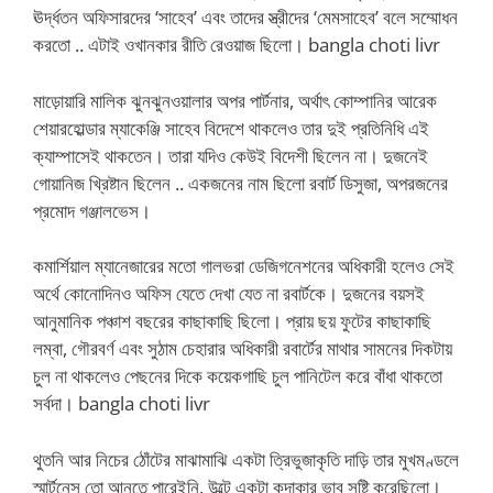
ঊর্দ্ধতন অফিসারদের ‘সাহেব’ এবং তাদের স্ত্রীদের ‘মেমসাহেব’ বলে সম্মোধন
করতো .. এটাই ওখানকার রীতি রেওয়াজ ছিলো। bangla choti livr
মাড়োয়ারি মালিক ঝুনঝুনওয়ালার অপর পার্টনার, অর্থাৎ কোম্পানির আরেক
শেয়ারহোল্ডার ম্যাকেঞ্জি সাহেব বিদেশে থাকলেও তার দুই প্রতিনিধি এই
ক্যাম্পাসেই থাকতেন। তারা যদিও কেউই বিদেশী ছিলেন না। দুজনেই
গোয়ানিজ খ্রিষ্টান ছিলেন .. একজনের নাম ছিলো রবার্ট ডিসুজা, অপরজনের
প্রমোদ গঞ্জালভেস।
কমার্শিয়াল ম্যানেজারের মতো গালভরা ডেজিগনেশনের অধিকারী হলেও সেই
অর্থে কোনোদিনও অফিস যেতে দেখা যেত না রবার্টকে। দুজনের বয়সই
আনুমানিক পঞ্চাশ বছরের কাছাকাছি ছিলো। প্রায় ছয় ফুটের কাছাকাছি
লম্বা, গৌরবর্ণ এবং সুঠাম চেহারার অধিকারী রবার্টের মাথার সামনের দিকটায়
চুল না থাকলেও পেছনের দিকে কয়েকগাছি চুল পানিটেল করে বাঁধা থাকতো
সর্বদা। bangla choti livr
থুতনি আর নিচের ঠোঁটের মাঝামাঝি একটা ত্রিভুজাকৃতি দাড়ি তার মুখমণ্ডলে
স্মার্টনেস তো আনতে পারেইনি, উল্টে একটা কদাকার ভাব সৃষ্টি করেছিলো।