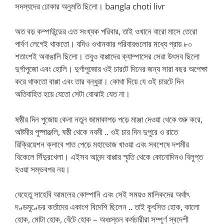
সদস্যদের ঢোকার অনুমতি ছিলো। bangla choti livr
অত বড় কম্পাউন্ডের এত সংখ্যক পরিবার, তাই ওখানে বারো মাসে তেরো
পার্বণ লেগেই থাকতো। যদিও ওখানকার পরিবারগুলোর মধ্যে প্রায় ৮০
শতাংশই অবাঙালি ছিলো। তবুও বাপ্পাদের ক্যাম্পাসের সেরা উৎসব ছিলো
দুর্গাপুজো এবং হোলি। দুর্গাপুজোর ওই চারটে দিনের জন্য সারা বছর অপেক্ষা
করে থাকতো বাপ্পা এবং তার বন্ধুরা। কোথা দিয়ে যে ওই চারটে দিন
অতিবাহিত হয়ে যেতো সেটা বোঝাই যেত না।
ষষ্ঠীর দিন পুজোয় কেনা নতুন জামাকাপড় পড়ে মাঞ্জা দেওয়া থেকে শুরু করে,
অষ্টমীর পুষ্পাঞ্জলি, ষষ্ঠী থেকে নবমী .. ওই চার দিন দুপুরে ও রাতে
রিক্রিয়েশন ক্লাবে পাত পেড়ে মহাভোজ খাওয়া এবং সবশেষে দশমীর
বিকেলে সিঁদুরখেলা। এইসব আনন্দ বাপ্পার স্মৃতি থেকে কোনোদিনও বিলুপ্ত
হওয়া সম্ভবপর নয়।
যেহেতু সাহেবি আমলের কোম্পানি এবং সেই সময়ও মালিকদের অর্থাৎ
দণ্ডমুণ্ডের কর্তাদের একাংশ বিদেশি ছিলেন .. তাই কুৎসিত হোক, কালো
হোক, মোটা হোক, বেঁটে হোক – অধঃস্তন কর্মচারীরা সম্পূর্ণ স্বদেশী