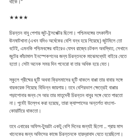
থাকে।”
★★★★
চিরন্তন বাবু পেশায় জুট-ইন্সপেক্টর ছিলো। পশ্চিমবঙ্গের তৎকালীন
ঊনষাটখানা (এখন যদিও অর্ধেকের বেশি বন্ধ হয়ে গিয়েছে) জুটমিলে তো
বটেই, এমনকি পশ্চিমবঙ্গের বাইরেও যেসব রাজ্যে চটকল অবস্থিত, সেখানে
জুটের কাঁচামাল ইনস্পেকশনের জন্য চিরন্তনকে মাঝেমধ্যেই বাইরে যেতে
হতো। সেটা অনেক সময় দিন পনেরো বা তার অধিক হয়ে যেত।
স্কুলে গ্রীষ্মের ছুটি অথবা ক্রিসমাসের ছুটি থাকলে বাপ্পা তার বাবার সঙ্গে
বারকয়েক গিয়েছে বিভিন্ন জায়গায়। তবে বেশিরভাগ ক্ষেত্রেই বাপ্পার
পড়াশোনার জন্য সে আর তার মাতৃদেবী চিরন্তন বাবুর সঙ্গে যেতে পারতো
না। পূর্বেই উল্লেখ করা হয়েছে, তারা ক্যাম্পাসের অন্তর্গত বাংলো-
কোয়ার্টারে থাকতো।
তবে এবারের অফিস-ট্যুরটা একটু বেশি দিনের জন্যই ছিলো .. প্রায় মাস
খানেকের জন্য অফিসের কাজে চিরন্তনকে হায়দ্রাবাদ যেতে হয়েছিলো।