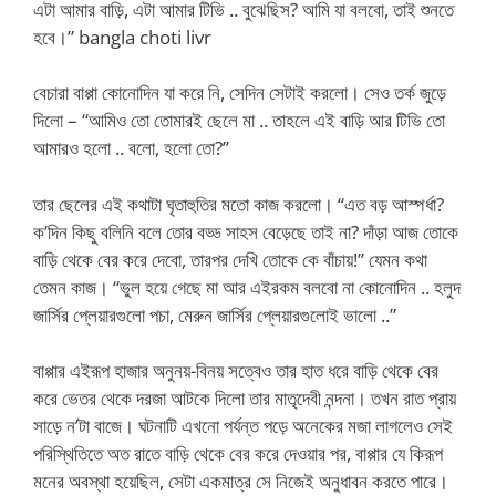
এটা আমার বাড়ি, এটা আমার টিভি .. বুঝেছিস? আমি যা বলবো, তাই শুনতে
হবে।” bangla choti livr
বেচারা বাপ্পা কোনোদিন যা করে নি, সেদিন সেটাই করলো। সেও তর্ক জুড়ে
দিলো – “আমিও তো তোমারই ছেলে মা .. তাহলে এই বাড়ি আর টিভি তো
আমারও হলো .. বলো, হলো তো?”
তার ছেলের এই কথাটা ঘৃতাহুতির মতো কাজ করলো। “এত বড় আস্পর্ধা?
ক’দিন কিছু বলিনি বলে তোর বড্ড সাহস বেড়েছে তাই না? দাঁড়া আজ তোকে
বাড়ি থেকে বের করে দেবো, তারপর দেখি তোকে কে বাঁচায়!” যেমন কথা
তেমন কাজ। “ভুল হয়ে গেছে মা আর এইরকম বলবো না কোনোদিন .. হলুদ
জার্সির প্লেয়ারগুলো পচা, মেরুন জার্সির প্লেয়ারগুলোই ভালো ..”
বাপ্পার এইরূপ হাজার অনুনয়-বিনয় সত্বেও তার হাত ধরে বাড়ি থেকে বের
করে ভেতর থেকে দরজা আটকে দিলো তার মাতৃদেবী নন্দনা। তখন রাত প্রায়
সাড়ে ন’টা বাজে। ঘটনাটি এখনো পর্যন্ত পড়ে অনেকের মজা লাগলেও সেই
পরিস্থিতিতে অত রাতে বাড়ি থেকে বের করে দেওয়ার পর, বাপ্পার যে কিরূপ
মনের অবস্থা হয়েছিল, সেটা একমাত্র সে নিজেই অনুধাবন করতে পারে।