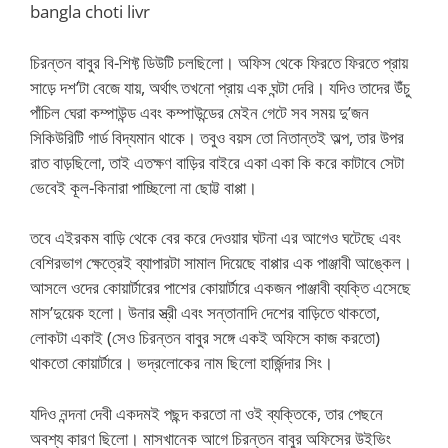
bangla choti livr
চিরন্তন বাবুর বি-শিফ্ট ডিউটি চলছিলো। অফিস থেকে ফিরতে ফিরতে প্রায়
সাড়ে দশ’টা বেজে যায়, অর্থাৎ তখনো প্রায় এক ঘন্টা দেরি। যদিও তাদের উঁচু
পাঁচিল ঘেরা কম্পাউন্ড এবং কম্পাউন্ডের মেইন গেটে সব সময় দু’জন
সিকিউরিটি গার্ড বিদ্যমান থাকে। তবুও বয়স তো নিতান্তই অল্প, তার উপর
রাত বাড়ছিলো, তাই এতক্ষণ বাড়ির বাইরে একা একা কি করে কাটাবে সেটা
ভেবেই কূল-কিনারা পাচ্ছিলো না ছোট্ট বাপ্পা।
তবে এইরকম বাড়ি থেকে বের করে দেওয়ার ঘটনা এর আগেও ঘটেছে এবং
বেশিরভাগ ক্ষেত্রেই ব্যাপারটা সামাল দিয়েছে বাপ্পার এক পাঞ্জাবী আঙ্কেল।
আসলে ওদের কোয়ার্টারের পাশের কোয়ার্টারে একজন পাঞ্জাবী ব্যক্তি এসেছে
মাস’দুয়েক হলো। উনার স্ত্রী এবং সন্তানাদি দেশের বাড়িতে থাকতো,
লোকটা একাই (সেও চিরন্তন বাবুর সঙ্গে একই অফিসে কাজ করতো)
থাকতো কোয়ার্টারে। ভদ্রলোকের নাম ছিলো হার্জিন্দার সিং।
যদিও নন্দনা দেবী একদমই পছন্দ করতো না ওই ব্যক্তিকে, তার পেছনে
অবশ্য কারণ ছিলো। মাসখানেক আগে চিরন্তন বাবুর অফিসের উইভিং