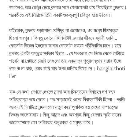
থাকলেও, তার জেঠুর মেয়ে বন্দনার সঙ্গে যোগাযোগটা রয়ে গিয়েছিলো নন্দনার।
পরবর্তীতে এই সিরিজে তিনি একটি গুরুত্বপূর্ণ চরিত্র হয়ে উঠবেন।
যাইহোক, নন্দনার পড়াশোনা বেশিদূর না এগোলেও, ওর মধ্যে শিল্পসত্তা
ছিলো ভরপুর। কিন্তু কোনো জিনিসটাই নন্দনার জীবনে স্থায়ী হয়নি ..
কোনোটা নিজের ইচ্ছাতে আবার কোনোটা হয়তো পরিস্থিতির চাপে। তবে
নন্দনার একটা অদ্ভুত স্বভাব ছিলো .. যে সখগুলো সে নিজে থেকে মেটাতে
পারেনি বা মেটাতে চায়নি সেগুলো তার একমাত্র পুত্রসন্তান বাপ্পার ইচ্ছে
থাক বা না থাক, জোর করে তার উপর চাপিয়ে দিতো সে। bangla choti
livr
যাক সে কথা, দেখতে দেখতে নন্দনা আর চিরন্তনের বিবাহের দশ বছর
অতিক্রান্ত হয়ে গেলো। গত সপ্তাহেই ওদের বিবাহবার্ষিকী ছিলো। প্রতি
বছর এই দিনটিতে নন্দনা যেন নতুন করে পুলকিত হয় তাদের দাম্পত্যের
বিশুদ্ধ ভালোবাসায়। কিছু আনন্দ এবং অবশ্যই কিছু বেদনার স্মৃতি তাদের
ভালোবাসাকে যেন অধিকতর অনুরক্ত ও সমৃদ্ধ করে।