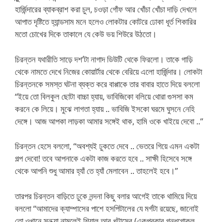
হার্জিন্দারের ব্যাকব্রাশ করা চুল, চওড়া গোঁফ আর খোঁচা খোঁচা দাড়ি দেখলে
আপাত দৃষ্টিতে হ্যান্ডসাম মনে হলেও লোকটার কোটরে ঢোকা ধূর্ত শিকারির
মতো চোখের দিকে তাকালে যে কেউ ভয় শিউরে উঠতো।
চিরন্তন যথারীতি সাড়ে দশ’টা নাগাদ ডিউটি থেকে ফিরলো। তাকে গাড়ি
থেকে নামতে দেখে নিজের কোয়ার্টার থেকে বেরিয়ে এলো হার্জিন্দার। লোকটা
চিরন্তনকে সমস্ত ঘটনা ব্যক্ত করে বাপ্পাকে তার বাবার হাতে দিয়ে বললো
“ইয়ে তো বিলকুল ছোটা বাচ্চা হ্যায়, ভাবিজিকো বলিয়ে থোরা গুসসা কম
করনে কে লিয়ে। মুঝে লাগতা হ্যায় .. ভাবিজি ইসকো ঘরমে ঘুসনে নেহি
দেঙ্গে। আজ আপকা লাড়কা আমার সঙ্গেই থাক, হামি ওকে খাইয়ে দেবো ..”
চিরন্তন হেসে বললো, “অবশ্যই ঢুকতে দেবে .. ভেতরে গিয়ে এমন একটা
গল্প দেবো! তবে আপনাকে একটা কাজ করতে হবে .. সাক্ষী হিসেবে সঙ্গে
থেকে আপনি শুধু আমার হ্যাঁ তে হ্যাঁ মেলাবেন .. তাহলেই হবে।”
তারপর চিরন্তন বাড়িতে ঢুকে নন্দনা কিছু বলার আগেই তাকে থামিয়ে দিয়ে
বললো “আমাদের ক্যাম্পাসের পাশে হসপিটালের যে মর্গটা রয়েছে, জানোই
তো ওখানে সন্ধ্যা নামলেই শিয়াল আর খটাসের (একপ্রকার গন্ধগোকুল