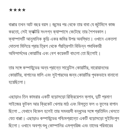
★★★★
বাপ্পার তখন আট বছর বয়স। জন্মের পর থেকে তার বাবা যে জুটমিলে কাজ
করতো, সেই ফ্যাক্টরি সংলগ্ন ক্যাম্পাসে কেটেছে তার শৈশবকাল।
ক্যাম্পাসটি আনুমানিক কুড়ি একর জমির উপর অবস্থিত। ওখানে একতলা
দোতলা মিলিয়ে প্রায় ত্রিশ থেকে পঁয়ত্রিশটা বিভিন্ন পদাধিকারী
অফিসার্সদের কোয়ার্টার এবং বেশ কয়েকটি বাংলো তো ছিলোই।
তার সঙ্গে কম্পাউন্ডের অন্য প্রান্তে সার্ভেন্টস কোয়ার্টার, দারোয়ানদের
কোয়ার্টার, বাগানের মালি এবং সুইপারদের জন্য কোয়ার্টার পৃথকভাবে বানানো
হয়েছিলো।
এছাড়াও তিন কামরার একটি বড়োসড়ো রিক্রিয়েশন ক্লাব, দুটি প্রমাণ
সাইজের ফুটবল আর ক্রিকেট খেলার মাঠ এবং বিস্তৃত ফল ও ফুলের বাগান
ছিলো .. যেখানে বিকেল হলেই তার সমবয়সী বন্ধুদের সঙ্গে প্রতিদিন খেলতে
যেত বাপ্পা। এছাড়াও কম্পাউন্ডের পশ্চিমপ্রান্তে একটি বড়োসড়ো সুইমিংপুল
ছিলো। ওখানে অবশ্য শুধু কোম্পানির এমপ্লয়িজ এবং তাদের পরিবারের