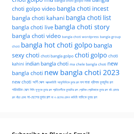
bangla choti golpo new
bangla choti incest
choti golpo video
bangla choti list
bangla choti kahani
bangla choti story
bangla choti live
bangla choti video
bangla choti wordpress
bangla group
bangla hot choti golpo
bangla
choti
choti golpo
sexy choti
choti
choti bangla golpo
new
indian bangla choti
kahini
ma chele bangla choti
new bangla choti 2023
bangla choti
new choti
গুদ মারা
অর্গি সেক্স
আত্মকাহিনী
আপু/দিদিকে চুদার গল্প
থ্রীসাম চুদাচুদির গল্প
পারিবারিক সেক্স
পিসি-ফুফুকে চুদার গল্প
প্রতিবেশীকে চুদাচদির গল্প
প্রেমিক-প্রেমিকাকে চুদার গল্প
বউ চোদার
মা-ছেলের চুদার গল্প
মামিকে চুদার গল্প
বাঁড়া চোষা
গল্প
মা ও ছেলের চোদন কাহিনী