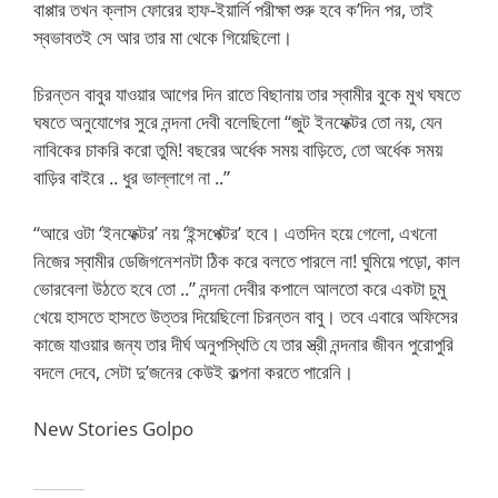
বাপ্পার তখন ক্লাস ফোরের হাফ-ইয়ার্লি পরীক্ষা শুরু হবে ক’দিন পর, তাই
স্বভাবতই সে আর তার মা থেকে গিয়েছিলো।
চিরন্তন বাবুর যাওয়ার আগের দিন রাতে বিছানায় তার স্বামীর বুকে মুখ ঘষতে
ঘষতে অনুযোগের সুরে নন্দনা দেবী বলেছিলো “জুট ইনফেক্টর তো নয়, যেন
নাবিকের চাকরি করো তুমি! বছরের অর্ধেক সময় বাড়িতে, তো অর্ধেক সময়
বাড়ির বাইরে .. ধুর ভাল্লাগে না ..”
“আরে ওটা ‘ইনফেক্টর’ নয় ‘ইন্সপেক্টর’ হবে। এতদিন হয়ে গেলো, এখনো
নিজের স্বামীর ডেজিগনেশনটা ঠিক করে বলতে পারলে না! ঘুমিয়ে পড়ো, কাল
ভোরবেলা উঠতে হবে তো ..” নন্দনা দেবীর কপালে আলতো করে একটা চুমু
খেয়ে হাসতে হাসতে উত্তর দিয়েছিলো চিরন্তন বাবু। তবে এবারে অফিসের
কাজে যাওয়ার জন্য তার দীর্ঘ অনুপস্থিতি যে তার স্ত্রী নন্দনার জীবন পুরোপুরি
বদলে দেবে, সেটা দু’জনের কেউই কল্পনা করতে পারেনি।
New Stories Golpo