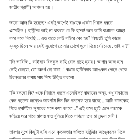
জাতীয় প্রাণী) আগমন হয়।
জানো আজ কি হয়েছে? একটু আগেই বাপ্পাকে একটা শিয়াল ধরতে
এসেছিল। হার্জিন্দর ভাই না থাকলে যে কি হতো! তবে আমি বাপ্পাকে আচ্ছা
করে বকে দিয়েছি .. এত রাতে কেউ বাইরে বের হয়? নিশ্চয়ই তুমি কাজে
ব্যস্ত ছিলে আর সেই সুযোগে তোমার চোখে ধুলো দিয়ে বেরিয়েছে, তাই না?”
“জি ভাবিজি .. ভাইসাব বিলকুল সাহি বোল রাহে হ্যায়। আগার আজ হাম
নেহি রেহতে, তো অনর্থ হো যাতা..” বাপ্পার হার্জিনদার আঙ্কেল পেছন থেকে
চিরন্তনের কথায় সায় দিয়ে উক্তি করলো।
“কি বলছো কি? ওকে শিয়ালে ধরতে এসেছিল? বাচ্চাদের জন্য, শুধু বাচ্চাদের
কেন বড়দের জন্যেও জায়গাটা দিন দিন ননসেফ হয়ে যাচ্ছে .. আমি কালকেই
গিয়ে হসপিটাল সুপারের সঙ্গে কথা বলবো ..” এই বলে ছুটে এসে বাপ্পাকে
জড়িয়ে ধরে গায়ে মাথায় হাত বুলিয়ে দিতে লাগলো তার মা নন্দনা দেবী।
তারপর মুখে কিছুটা হাসি এনে কৃতজ্ঞতার ভঙ্গিতে হর্জিন্দার আঙ্কেলের দিকে