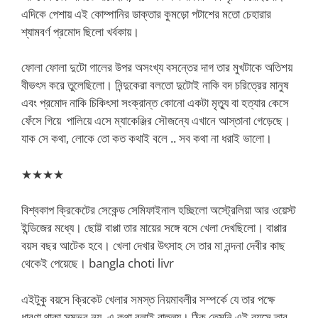
এদিকে পেশায় এই কোম্পানির ডাক্তার কুমড়ো পটাশের মতো চেহারার
শ্যামবর্ণ প্রমোদ ছিলো খর্বকায়।
ফোলা ফোলা দুটো গালের উপর অসংখ্য বসন্তের দাগ তার মুখটাকে অতিশয়
বীভৎস করে তুলেছিলো। নিন্দুকেরা বলতো দুটোই নাকি বদ চরিত্রের মানুষ
এবং প্রমোদ নাকি চিকিৎসা সংক্রান্ত কোনো একটা মৃত্যু বা হত্যার কেসে
ফেঁসে গিয়ে পালিয়ে এসে ম্যাকেঞ্জির সৌজন্যে এখানে আস্তানা গেড়েছে।
যাক সে কথা, লোকে তো কত কথাই বলে .. সব কথা না ধরাই ভালো।
★★★★
বিশ্বকাপ ক্রিকেটের সেকেন্ড সেমিফাইনাল হচ্ছিলো অস্ট্রেলিয়া আর ওয়েস্ট
ইন্ডিজের মধ্যে। ছোট্ট বাপ্পা তার মায়ের সঙ্গে বসে খেলা দেখছিলো। বাপ্পার
বয়স বছর আটেক হবে। খেলা দেখার উৎসাহ সে তার মা নন্দনা দেবীর কাছ
থেকেই পেয়েছে। bangla choti livr
এইটুকু বয়সে ক্রিকেট খেলার সমস্ত নিয়মাবলীর সম্পর্কে যে তার পক্ষে
ধারণা থাকা সম্ভব নয়, এ কথা বলাই বাহুল্য। ঠিক তেমনি এই বয়সে তার