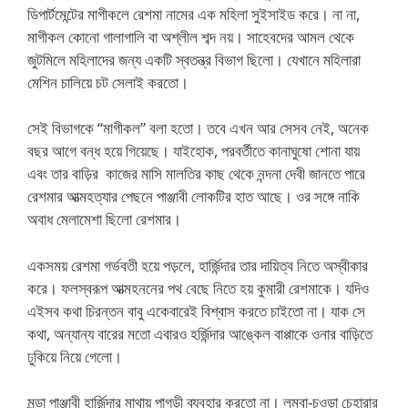
ডিপার্টমেন্টের মাগীকলে রেশমা নামের এক মহিলা সুইসাইড করে। না না,
মাগীকল কোনো গালাগালি বা অশ্লীল শব্দ নয়। সাহেবদের আমল থেকে
জুটমিলে মহিলাদের জন্য একটি স্বতন্ত্র বিভাগ ছিলো। যেখানে মহিলারা
মেশিন চালিয়ে চট সেলাই করতো।
সেই বিভাগকে “মাগীকল” বলা হতো। তবে এখন আর সেসব নেই, অনেক
বছর আগে বন্ধ হয়ে গিয়েছে। যাইহোক, পরবর্তীতে কানাঘুষো শোনা যায়
এবং তার বাড়ির কাজের মাসি মালতির কাছ থেকে নন্দনা দেবী জানতে পারে
রেশমার আত্মহত্যার পেছনে পাঞ্জাবী লোকটির হাত আছে। ওর সঙ্গে নাকি
অবাধ মেলামেশা ছিলো রেশমার।
একসময় রেশমা গর্ভবতী হয়ে পড়লে, হার্জিন্দার তার দায়িত্ব নিতে অস্বীকার
করে। ফলস্বরূপ আত্মহননের পথ বেছে নিতে হয় কুমারী রেশমাকে। যদিও
এইসব কথা চিরন্তন বাবু একেবারেই বিশ্বাস করতে চাইতো না। যাক সে
কথা, অন্যান্য বারের মতো এবারও হর্জিন্দার আঙ্কেল বাপ্পাকে ওনার বাড়িতে
ঢুকিয়ে নিয়ে গেলো।
মুন্ডা পাঞ্জাবী হার্জিন্দার মাথায় পাগড়ী ব্যবহার করতো না। লম্বা-চওড়া চেহারার