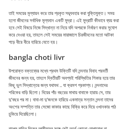
তাই সময়ের মূল্যায়ন করে তার প্রকৃত সদ্ব্যবহার করা যুক্তিযুক্ত। সময়
হলো জীবনের সর্বাধিক মূল্যবান একটি মুদ্রা। এই মুদ্রাটি কীভাবে ব্যয় করা
হবে সেই বিষয়ে নিজে সিদ্ধান্ত না নিয়ে যদি অপরকে নির্ধারণ করার সুযোগ
করে দেওয়া হয়, তাহলে সেই সময়ের মায়াজালে চিরজীবনের মতো আটকা
পড়ে ধীরে ধীরে হারিয়ে যেতে হয়।
bangla choti livr
উপরোক্ত বক্তব্যের মধ্যে প্রথম উক্তিটি যদি নন্দনার বিবাহ পরবর্তী
জীবনের জন্য হয়, তাহলে দ্বিতীয়টি অবশ্যই পরিস্থিতির শিকার হয়ে তার
কিছু ভুল সিদ্ধান্তের জন্য যথাযথ .. যা ক্রমশ প্রকাশ্য। নন্দনাদের
শরিকের বাড়ি ছিলো। বিয়ের পাঁচ বছরের মাথায় বাবাকে হারায় সে, তার
দু’বছর পর মা। বাবা-মা দু’জনকে হারিয়ে একমাত্র সন্তান নন্দনা তাদের
অংশের সম্পত্তি তার সেজো কাকার কাছে বিক্রি করে দিয়ে ওখানকার পাঠ
চুকিয়ে দিয়েছিলো।
বাপের বাড়ির দিকের আত্মীয়দের সঙ্গে সেই অর্থে কোনো যোগাযোগ না