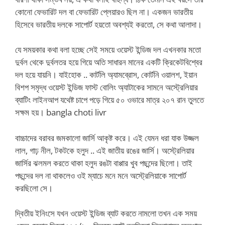
কোনো ফেভারিট দল বা ফেভারিট প্লেয়ারও ছিল না। একজন ভারতীয়
হিসেবে ভারতীয় দলকে সাপোর্ট হয়তো অবশ্যই করতো, সে কথা আলাদা।
যে সময়কার কথা বলা হচ্ছে সেই সময়ে ওয়েস্ট ইন্ডিজ দল এখনকার মতো
দুর্বল থেকে দুর্বলতর হয়ে গিয়ে অতি সাধারন মানের একটি ক্রিকেটবিশ্বের
দল হয়ে যায়নি। যাইহোক .. কার্টলি অ্যামব্রোস, কোর্টনি ওয়ালশ, ইয়ান
বিশপ সমৃদ্ধ ওয়েস্ট ইন্ডিজ ফাস্ট বোলিং অ্যাটাকের সামনে অস্ট্রেলিয়ার
ব্যাটিং লাইনআপ যথেষ্ট চাপে পড়ে গিয়ে ৫০ ওভারে মাত্র ২০৭ রান তুলতে
সক্ষম হয়। bangla choti livr
বাচ্চাদের বরাবর জমকালো জার্সি আকৃষ্ট করে। এই যেমন ধরা যাক উজ্জল
লাল, গাঢ় নীল, টকটকে হলুদ .. এই জাতীয় রঙের জার্সি। অস্ট্রেলিয়ার
জার্সির ঝলমল করতে থাকা হলুদ রঙটা বাপ্পার খুব পছন্দের ছিলো। তাই
পছন্দের দল না থাকলেও ওই ম্যাচে মনে মনে অস্ট্রেলিয়াকে সাপোর্ট
করছিলো সে।
দ্বিতীয় ইনিংসে যখন ওয়েস্ট ইন্ডিজ ব্যাট করতে নামলো তখন এক সময়