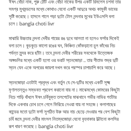
ঈষৎ বোঁচা নাক, পুরু ঠোঁট এবং বোঁচা নাকের উপর একটি রিমলেস চশমা তার
সমগ্র মুখমন্ডলের মধ্যে কোথাও যেনো একটি আদুরে অথচ কামুকী ভাবের
সৃষ্টি করেছে। হাসলে গালে পড়া দুটো টোল নন্দনার মুখের ইউএসপি বলা
চলে। bangla choti livr
মাঝারি উচ্চতার নন্দনা দেবীর গায়ের রঙ দুধে আলতা না হলেও ফর্সার দিকেই
বলা চলে। কুচকুচে কালো রঙের ঘন, কিঞ্চিত কোঁকড়ানো চুল কাঁধের নিচ
পর্যন্ত সুন্দর করে ছাঁটা। তবে নন্দনা দেবীর শরীরের সবথেকে উত্তেজক
অঙ্গগুলির মধ্যে একটি হলো ওর ভরাট স্তনজোড়া .. তার পীতাভ শুভ্র দুটি
স্তন যেন একে অপরের জায়গা‌ দখল করে পরস্পর চাপাচাপি করে আছে।
স্তনজোড়া এতটাই প্রবৃদ্ধ এবং বর্তুল যে সে-দুটির মধ্যে একটি সূক্ষ্ম
মৃণালতন্তুও সম্ভবত প্রবেশ করানো যায় না। মাঝেমধ্যে কোমরের কিছুটা
নিচে শাড়ি বাঁধলে ঈষৎ চর্বিযুক্ত তলপেটের মাঝখানে গভীর নাভির গর্তটার
দিকে একবার চোখ চলে গেলে ফিরিয়ে নেওয়া যায় না সহজে। কলাগাছের
কান্ডের মতো দুটো ফর্সা সুগঠিত উরু আর নাচ ছেড়ে দেওয়ার পর বেশ কিছুটা
চর্বি জমে নন্দনা দেবীর মাংসল নিতম্বজোড়া যেনো বৃহদাকার উল্টানো কলসির
রূপ ধারণ করেছে। bangla choti livr