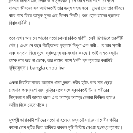
নন্দনার জীবনে এই দিনটি অতি মূল্যবান। সে জানে তার পাশে চিরন্তন
থাকলে জীবনের সব অভিজ্ঞতাই তার জন্য সহজ হবে। নন্দনা চায় তার জীবনে
বারে বারে ফিরে আসুক সুন্দর এই বিশেষ দিনটি। শুভ হোক তাদের দুজনের
বিবাহবার্ষিকী।
তবে এখন আর সে আগের মতো চঞ্চলা চকিত হরিণী, সেই ছিপছিপে তরুণীটি
নেই। এখন সে বছর পঁয়ত্রিশের গৃহকর্মে নিপুণা এক নারী .. যে তার স্বামী
এবং সন্তান নিয়ে সুখে, স্বাচ্ছন্দ্যে ঘর-সংসার করছে। তাই এমতাবস্থায়
তাকে নাম ধরে না ডেকে, তার নামের পাশে ‘দেবী’ শব্দ ব্যবহার করাটাই
যুক্তিযুক্ত। bangla choti livr
একদা নিয়মিত নাচের অভ্যাস থাকা নন্দনা দেবীর হঠাৎ করে নাচ ছেড়ে
দেওয়ার ফলস্বরূপ বয়স বৃদ্ধির সঙ্গে সঙ্গে স্বভাবতই উনার শরীরের
নিম্নভাগে চর্বি জমতে থাকে এবং আস্তে আস্তে চেহারা কিঞ্চিত হলেও
ভারীর দিকে যেতে থাকে।
মুখশ্রী ডানাকাটা পরীদের মতো না হলেও, মধ্য যৌবনা নন্দনা দেবীর গভীর
কালো চোখ দুটির দিকে তাকিয়ে থাকলে দৃষ্টি ফিরিয়ে নেওয়া দুঃসাধ্য ব্যাপার।