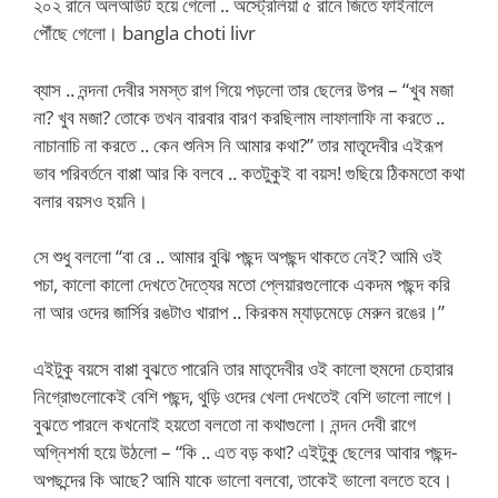
২০২ রানে অলআউট হয়ে গেলো .. অস্ট্রেলিয়া ৫ রানে জিতে ফাইনালে
পৌঁছে গেলো। bangla choti livr
ব্যাস .. নন্দনা দেবীর সমস্ত রাগ গিয়ে পড়লো তার ছেলের উপর – “খুব মজা
না? খুব মজা? তোকে তখন বারবার বারণ করছিলাম লাফালাফি না করতে ..
নাচানাচি না করতে .. কেন শুনিস নি আমার কথা?” তার মাতৃদেবীর এইরূপ
ভাব পরিবর্তনে বাপ্পা আর কি বলবে .. কতটুকুই বা বয়স! গুছিয়ে ঠিকমতো কথা
বলার বয়সও হয়নি।
সে শুধু বললো “বা রে .. আমার বুঝি পছন্দ অপছন্দ থাকতে নেই? আমি ওই
পচা, কালো কালো দেখতে দৈত্যের মতো প্লেয়ারগুলোকে একদম পছন্দ করি
না আর ওদের জার্সির রঙটাও খারাপ .. কিরকম ম্যাড়মেড়ে মেরুন রঙের।”
এইটুকু বয়সে বাপ্পা বুঝতে পারেনি তার মাতৃদেবীর ওই কালো হুমদো চেহারার
নিগ্রোগুলোকেই বেশি পছন্দ, থুড়ি ওদের খেলা দেখতেই বেশি ভালো লাগে।
বুঝতে পারলে কখনোই হয়তো বলতো না কথাগুলো। নন্দন দেবী রাগে
অগ্নিশর্মা হয়ে উঠলো – “কি .. এত বড় কথা? এইটুকু ছেলের আবার পছন্দ-
অপছন্দের কি আছে? আমি যাকে ভালো বলবো, তাকেই ভালো বলতে হবে।