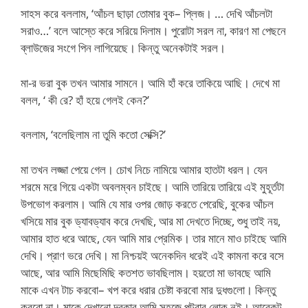
সাহস করে বললাম, ‘আঁচল ছাড়া তোমার বুক– প্লিজ। … দেখি আঁচলটা
সরাও…’ বলে আস্তে করে সরিয়ে দিলাম। পুরোটা সরল না, কারণ মা পেছনে
ব্লাউজের সংগে পিন লাগিয়েছে। কিন্তু অনেকটাই সরল।
মা-র ভরা বুক তখন আমার সামনে। আমি হাঁ করে তাকিয়ে আছি। দেখে মা
বলল, ‘ কী রে? হাঁ হয়ে গেলই কেন?’
বললাম, ‘বলেছিলাম না তুমি কতো সেক্সি?’
মা তখন লজ্জা পেয়ে গেল। চোখ নিচে নামিয়ে আমার হাতটা ধরল। যেন
শরমে মরে গিয়ে একটা অবলম্বন চাইছে। আমি তারিয়ে তারিয়ে এই মুহূর্তটা
উপভোগ করলাম। আমি যে মার ওপর জোড় করতে পেরেছি, বুকের আঁচল
খসিয়ে মার বুক ড্যাবড্যাব করে দেখছি, আর মা দেখতে দিচ্ছে, শুধু তাই নয়,
আমার হাত ধরে আছে, যেন আমি মার প্রেমিক। তার মানে মাও চাইছে আমি
দেখি। প্রাণ ভরে দেখি। মা নিশ্চয়ই অনেকদিন ধরেই এই কামনা করে বসে
আছে, আর আমি মিছেমিছি কতশত ভাবছিলাম। হয়তো মা ভাবছে আমি
মাকে এখন টাচ করবো– খপ করে ধরার চেষ্টা করবো মার দুধগুলো। কিন্তু
করবো না। মাকে দেখানো দরকার আমি সহজে পটবার লোক নই। আরেকটু