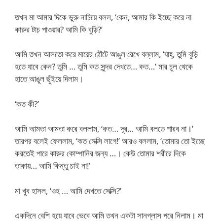
তখন মা আমার দিকে ভুরু নাচিয়ে বলল, ‘কেন, আমার কি ইচ্ছে করে না
কারুর টাচ পাওয়ার? আমি কি বুড়ি?’
আমি তখন আলতো করে মায়ের ঠোঁটে আঙুল রেখে বল্লাম, ‘যাহ্‌, তুমি বুড়ি
হতে যাবে কেন? তুমি … তুমি কত সুন্দর দেখতে… কত…’ মার চুল থেকে
হাতে আঙুল ছুঁইয়ে দিলাম।
‘কত কী?’
আমি আমতা আমতা করে বললাম, ‘কত… দূর… আমি বলতে পারব না।’
তারপর বলেই ফেললাম, ‘কত সেক্সি লাগে!’ আরও বললাম, ‘তোমার তো ইচ্ছে
করতেই পারে কারুর কোম্পানির জন্য …। কেউ তোমার শরীরে দিকে
তাকায়… আমি কিন্তু চাই না!’
মা খুব হাসল, ‘ওহ … আমি দেখতে সেক্সি?’
একদিনে বেশি হয়ে যাবে ভেবে আমি তখন একটা সানগ্লাস পরে নিলাম। মা