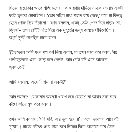
সিনেমায় ঢোকার আগে শপিং মলের এক জায়গায় দাঁড়িয়ে মা-কে বললাম একটা
ফটো তুলবো মোবাইলে। ‘তোর সত্যি মাথা খারাপ হয়ে গেছে,’ বলে মা কিন্তু
হেসে পোজ দিয়ে দাঁড়ালো। যখন বললাম, একটু সেক্সি পোজ দিয়ে দাঁড়াও না,
প্লিজ’– তখন ঠোঁটটা দাঁত দিয়ে এক মুহূর্তের জন্য কামড়ে দাঁড়িয়েছিল।
অপূর্ব সুন্দরী লাগছিল মাকে তখন।
ইন্টারভেলে আমি যখন পপ কর্ণ নিয়ে এলাম, মা তখন মজা করে বলল, ‘বাঃ
গার্লফ্রেন্ডকে একা ছেড়ে চলে গেলই, আর কেউ যদি এসে আমাকে
জ্বলাতো?’
আমি বললাম, ‘এসে দিতাম না একটা?’
‘আর ততক্ষণে যে আমার অবস্থা খারাপ হয়ে যেতো?’ মা আবার মজা করে
কাঁদো কাঁদো মুখ করে বলল।
তখন আমি বললাম, ‘সরি সরি, আর ভুল হবে না’। বলে, ভাবলাম আরেকটা
সুযোগ। মায়ের কাঁধের ওপর হাত রেখে নিজের দিকে আলতো করে টেনে