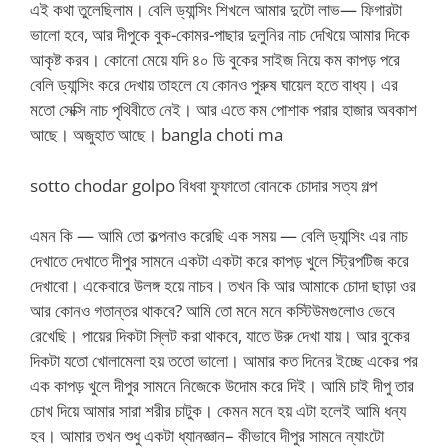
এই কথা তুলেছিলাম। বেলি ড্যান্সিং শিখলে আমার দুটো লাভ— ফিগারটা
ভালো হবে, আর দীপুকে বুক-কোমর-পাছার দুলুনির নাচ দেখিয়ে আমার দিকে
আকৃষ্ট করব। কোনো মেয়ে যদি ৪০ ডি বুকের সাইজ নিয়ে কম কাপড় পরে
বেলি ড্যান্সিং করে দেখায় তাহলে যে কোনও পুরুষ ঘায়েল হতে বাধ্য। এর
মতো সেক্সি নাচ পৃথিবীতে নেই। আর এতে কম পোশাক পরার হাজার অবকাশ
আছে। অজুহাত আছে। bangla choti ma
sotto chodar golpo বিধবা ফুফাতো বোনকে চোদার সত্য গল্প
এমন কি — আমি তো কল্পনাও করেছি এক সময় — বেলি ড্যান্সিং এর নাচ
দেখাতে দেখাতে দীপুর সামনে একটা একটা করে কাপড় খুলে স্ট্রিপটিজ করে
দেখাবো। একেবারে উলঙ্গ হয়ে নাচব। তখন কি আর আমাকে চোদা ছাড়া ওর
আর কোনও গতান্তর থাকবে? আমি তো মনে মনে কস্টিউমগুলোও ভেবে
রেখেছি। পায়ের দিকটা স্লিট করা থাকবে, যাতে উরু দেখা যায়। আর বুকের
দিকটা যতো খোলামেলা হয় ততো ভালো। আমার কত দিনের ইচ্ছে একের পর
এক কাপড় খুলে দীপুর সামনে নিজেকে উদোম করে দিই। আমি চাই দীপু তার
চোখ দিয়ে আমার সারা শরীর চাটুক। কেমন মনে হয় এটা হলেই আমি ধন্য
হব। আমার তখন শুধু একটা ধ্যানজ্ঞান– কীভাবে দীপুর সামনে ন্যাংটো