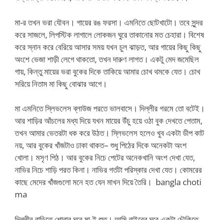
মা-র তখন ভরা যৌবন। গায়ের রঙ ফরসা। এমনিতে ছোটখাটো। তবে সুন্দর
করে সাজলে, লিপস্টিক লাগালে লোকজন ঘুরে তাকানোর মত চেহারা। বিশেষ
করে স্নান করে বেরিয়ে আসার সময় যখন চুল ঝাড়ত, আর গায়ের কিছু কিছু
অংশে ভেজা শাড়ী লেগে থাকতো, তখন দারুণ লাগত। একটু মেদ জমেছিল
গায়, কিন্তু মায়ের ভরা বুকের দিকে তাকিয়ে আমার চোখ থমকে যেত। চোখ
সরিয়ে নিতাম মা কিছু বোঝার আগে।
মা এমনিতে স্লিভলেস ব্লাউজ পরতে ভালবাসে। দিল্লীর গরমে তো বটেই।
আর শাড়ির আঁচলের মধ্য দিয়ে যখন মায়ের উঁচু হয়ে ওঠা বুক দেখতে পেতাম,
তখন আমার ভেতরটা ধক করে উঠত। স্লিভলেস হলেও খুব একটা ডীপ কাট
নয়, আর বুকের খাঁজটাও ঢাকা থাকত– শুধু পিঠের দিকে অনেকটা অংশ
খোলা। মসৃণ পিঠ। আর বুকের নিচে পেটের অনেকখানি অংশ দেখা যেত,
নাভির নিচে শাড়ি পরত কিনা। নাভির গর্তটা পরিস্কার দেখা যেত। কোমরের
কাছে মেদের খাঁজগুলো মনে হত যেন মাখন দিয়ে তৈরি। bangla choti
ma
দিল্লীর বাড়িতে শোবার ঘরে মা-ই শুত। আমি বাইরের ঘরে একটা চৌকিতে