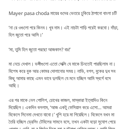
Mayer pasa choda মায়ের গুদের ভেতরে ঢুকিয়ে ঠাপানো বাংলা চটি
‘না রে ওগুলো পরে কিনব। খুব দাম। এই নাচটা শাড়ি পরেই করবো। দাঁড়া,
হিল জুতো পরে আসি।’
‘মা, তুমি হিল জুতো পরছো আজকাল? বাঃ!’
মা নেচে দেখাল। ভঙ্গীগুলো এতো সেক্সি যে মাকে চিনতেই পারছিলাম না।
বিশেষ করে বুক আর কোমর দোলানোর সময়। নাভি, বগল, বুকের দুধ সব
কিছু আমার কাছে এমন ভাবে দুলছিল যে মনে হচ্ছিল আমি স্বর্গে বসে
আছি।
এর পর মাকে নেল পোলিশ, চোখের কাজল, মাস্কারা ইত্যাদিও কিনে
দিয়েছিল। একদিন বললাম, ‘আজ একটু ফেসিয়াল করে এসো… আমরা
বিকেলে সিনেমা দেখতে যাবো।’ খুশি হয়ে মা গিয়েছিল। বিকেলে যখন মা
তৈরি হচ্ছিল ড্রেসিং টেবিলের সামনে বসে, তখন একটা বড়ো সুযোগ পেয়ে
গেলাম। দেখি, মা-র পিঠের দিকে ব্রা-র স্ট্র্যাপ বেরিয়ে আছে। আমি গিয়ে