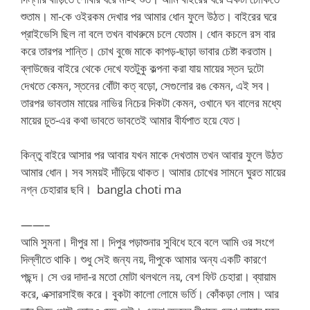
শুতাম। মা-কে ওইরকম দেখার পর আমার ধোন ফুলে উঠত। বাইরের ঘরে
প্রাইভেসি ছিল না বলে তখন বাথরুমে চলে যেতাম। ধোন কচলে রস বার
করে তারপর শান্তি। চোখ বুজে মাকে কাপড়-ছাড়া ভাবার চেষ্টা করতাম।
ব্লাউজের বাইরে থেকে দেখে যতটুকু কল্পনা করা যায় মায়ের স্তন দুটো
দেখতে কেমন, স্তনের বোঁটা কত্ বড়ো, সেগুলোর রঙ কেমন, এই সব।
তারপর ভাবতাম মায়ের নাভির নিচের দিকটা কেমন, ওখানে ঘন বালের মধ্যে
মায়ের চুত-এর কথা ভাবতে ভাবতেই আমার বীর্যপাত হয়ে যেত।
কিন্তু বাইরে আসার পর আবার যখন মাকে দেখতাম তখন আবার ফুলে উঠত
আমার ধোন। সব সময়ই দাঁড়িয়ে থাকত। আমার চোখের সামনে ঘুরত মায়ের
নগ্ন চেহারার ছবি। bangla choti ma
——–
আমি সুমনা। দীপুর মা। দিপুর পড়াশুনার সুবিধে হবে বলে আমি ওর সংগে
দিল্লীতে থাকি। শুধু সেই জন্য নয়, দীপুকে আমার অন্য একটি কারণে
পছন্দ। সে ওর দাদা-র মতো মোটা থলথলে নয়, বেশ ফিট চেহারা। ব্যায়াম
করে, এক্সারসাইজ করে। বুকটা কালো লোমে ভর্তি। কোঁকড়া লোম। আর