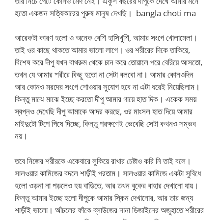
তার নিচে পেটে কোনও মেদ নেই। একুশ বছরের দীপুকে দেখে আমার মনে
হতো একজন সত্যিকারের পুরুষ মানুষ দেখছি। bangla choti ma
আরেকটা কারণ হলো ও অনেক বেশি হাসিখুশি, আমার সংগে খোলামেলা।
তাই ওর কাছে থাকতে আমার ভালো লাগে। ওর শরীরের দিকে তাকিয়ে,
বিশেষ করে দীপু যখন বাথরুম থেকে চান করে তোয়ালে পরে বেরিয়ে আসতো,
তখন যে আমার শরীরে কিছু হতো না সেটা বলবো না। আমার কোনওদিন
আর কোনও মরদের সংগে শোওয়ার সুযোগ হবে না এটা ধরেই নিয়েছিলাম।
কিন্তু মাঝে মাঝে ইচ্ছে করতো দীপু আমার গায়ে হাত দিক। একেক সময়
স্বপ্নও দেখেছি দীপু আমাকে আদর করছে, ওর মাংসল হাত দিয়ে আমার
মাইদুটো টিপে পিষে দিচ্ছে, কিন্তু পরক্ষণেই ভেবেছি সেটা কখনও সম্ভব
নয়।
তবে নিজের শরীরকে একেবারে লুকিয়ে রাখার চেষ্টাও করি নি তাই বলে।
সালওয়ার কামিজের বদলে শাড়ীই পরতাম। সালওয়ার কামিজে একটা সুবিধে
হলো ওড়না না পড়লেও হয় বাড়িতে, আর তখন বুকের বাহার দেখানো যায়।
কিন্তু আমার ইচ্ছে হলো দীপুকে আমার স্কিন দেখানোর, আর তার জন্য
শাড়ীই ভালো। আঁচলের ফাঁকে ব্লাউজের নানা ডিজাইনের অজুহাতে শরীরের