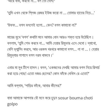
‘আরে বাবা, করবো না… বল তো দেখি?’
‘তুমি এখন থেকে প্লিজ রেজর ইউজ করো না … তোমার হাতের নিচে…’
‘উফফ… বগল বললেই হলো… কেন? বগল কামাবো না?’
মায়ের মুখে ‘বগল’ কথাটা শুনে আমার ধোন আরও শক্ত হয়ে উঠেছিল।
বললাম, ‘তুমি শেভ করবে না… আমি হেয়ার রিমুভার এনে দেবো। দ্যাখো,
বেলি ড্যান্সিং করবে, আর ওরকম খরখরে কামানো বগল… না না …। হেয়ার
রিমুভ্যার লাগালে বগল নরম থাকবে।’
এবার মা মুখ টিপে হাসল। বলল, ‘একজনের দেখছি আমার বগল নিয়ে রিসার্চ
করা হয়ে গেছে! এতো নজর ছেলের? কোন ফাঁকে দেখিস রে এতো?’
আমি বল্লাম, ‘শাড়ির ফাঁকে, আবার কীসের?’
বাবা আমাকে আপনার বৌ মনে করে চুদুন sosur bouma choti
golpo