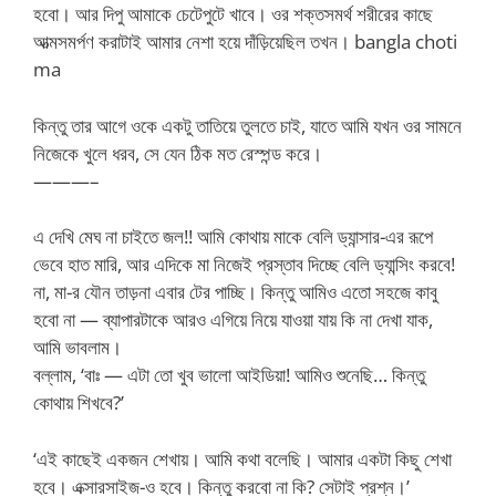
হবো। আর দিপু আমাকে চেটেপুটে খাবে। ওর শক্তসমর্থ শরীরের কাছে
আত্মসমর্পণ করাটাই আমার নেশা হয়ে দাঁড়িয়েছিল তখন। bangla choti
ma
কিন্তু তার আগে ওকে একটু তাতিয়ে তুলতে চাই, যাতে আমি যখন ওর সামনে
নিজেকে খুলে ধরব, সে যেন ঠিক মত রেস্পন্ড করে।
———–
এ দেখি মেঘ না চাইতে জল!! আমি কোথায় মাকে বেলি ড্যান্সার-এর রূপে
ভেবে হাত মারি, আর এদিকে মা নিজেই প্রস্তাব দিচ্ছে বেলি ড্যান্সিং করবে!
না, মা-র যৌন তাড়না এবার টের পাচ্ছি। কিন্তু আমিও এতো সহজে কাবু
হবো না — ব্যাপারটাকে আরও এগিয়ে নিয়ে যাওয়া যায় কি না দেখা যাক,
আমি ভাবলাম।
বল্লাম, ‘বাঃ — এটা তো খুব ভালো আইডিয়া! আমিও শুনেছি… কিন্তু
কোথায় শিখবে?’
‘এই কাছেই একজন শেখায়। আমি কথা বলেছি। আমার একটা কিছু শেখা
হবে। এক্সারসাইজ-ও হবে। কিন্তু করবো না কি? সেটাই প্রশ্ন।’