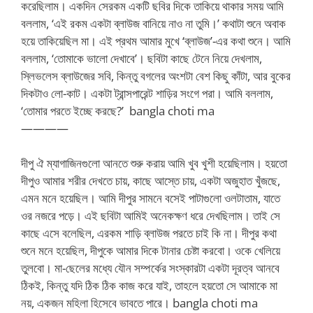
করেছিলাম। একদিন সেরকম একটি ছবির দিকে তাকিয়ে থাকার সময় আমি
বললাম, ‘এই রকম একটা ব্লাউজ বানিয়ে নাও না তুমি।’ কথাটা শুনে অবাক
হয়ে তাকিয়েছিল মা। এই প্রথম আমার মুখে ‘ব্লাউজ’-এর কথা শুনে। আমি
বললাম, ‘তোমাকে ভালো দেখাবে’। ছবিটা কাছে টেনে নিয়ে দেখলাম,
স্লিভলেস ব্লাউজের সবি, কিন্তু বগলের অংশটা বেশ কিছু কাঁটা, আর বুকের
দিকটাও লো-কাট। একটা ট্রান্সপারেন্ট শাড়ির সংগে পরা। আমি বললাম,
‘তোমার পরতে ইচ্ছে করছে?’ bangla choti ma
————
দীপু ঐ ম্যাগাজিনগুলো আনতে শুরু করায় আমি খুব খুশী হয়েছিলাম। হয়তো
দীপুও আমার শরীর দেখতে চায়, কাছে আস্তে চায়, একটা অজুহাত খুঁজছে,
এমন মনে হয়েছিল। আমি দীপুর সামনে বসেই পাটাগুলো ওলটাতাম, যাতে
ওর নজরে পড়ে। এই ছবিটা আমিই অনেকক্ষণ ধরে দেখছিলাম। তাই সে
কাছে এসে বলেছিল, এরকম শাড়ি ব্লাউজ পরতে চাই কি না। দীপুর কথা
শুনে মনে হয়েছিল, দীপুকে আমার দিকে টানার চেষ্টা করবো। ওকে খেলিয়ে
তুলবো। মা-ছেলের মধ্যে যৌন সম্পর্কের সংস্কারটা একটা দূরত্ব আনবে
ঠিকই, কিন্তু যদি ঠিক ঠিক কাজ করে যাই, তাহলে হয়তো সে আমাকে মা
নয়, একজন মহিলা হিসেবে ভাবতে পারে। bangla choti ma