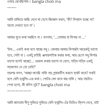
ওপরে রেখেছিলাম। bangla choti ma
——-
আমি তাকিয়ে আছি দেখে মা হেসে জিজ্ঞেস করল, ‘কী? বিশ্বাস হচ্ছে না?
অতো দেখতে হবে না’।
আমার মুখে কথা সরছিল না। বললাম, ‘…তোমার যা ফিগার না …’
‘উফ… একই কথা বলে যাচ্ছে শুধু। কোথায় আমার ফিগারটা আরেকটু ভালো
হবে, সেটা না। একটু চাইছি এক্সারসাইজ করার কথা, আর ছেলে শুধু ফিগার
ভালো বলেই যাচ্ছে!… ওরকম কথায় ভালো না বেসে, সত্যি সত্যি একটু
সাজেশান দে তো দেখি?’
তারপর বলল, ‘আচ্ছা শুনেছি নাকি নাচ প্র্যাকটিস করলে ফ্যাট কমে? সবাই
বলে বেলি ড্যান্সিং-এর কথা। পেটের মেদ কমে যায় নাকি। আর নাচটাও
শেখা হলো, কী বলিস তুই?’ bangla choti ma
——————
আমি জানতাম দীপু লুকিয়ে লুকিয়ে বেলি ড্যান্সিং-এঁর ভিডিও ক্লিপ দেখে, তাই