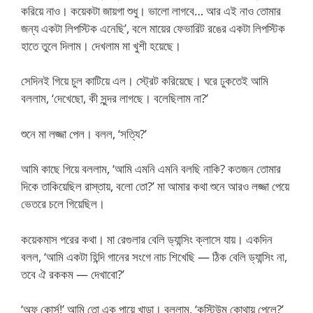
করিয়ে নাও। কয়েকটা জায়গা শুধু। ভালো লাগবে… আর এই নাও তোমার
জন্য একটা লিপস্টিক এনেছি’, বলে মায়ের ফেভারিট রঙের একটা লিপস্টিক
হাতে তুলে দিলাম। দেখলাম মা খুশী হয়েছে।
সেদিনই গিয়ে চুল কাটিয়ে এল। স্ট্রেট করিয়েছে। ঘরে ঢুকতেই আমি
বললাম, ‘দেখেছো, কী সুন্দর লাগছে। বলেছিলাম না?’
শুনে মা লজ্জা পেল। বলল, ‘সত্যি?’
আমি কাছে গিয়ে বললাম, ‘আমি এমনি এমনি বলছি নাকি? কতজন তোমার
দিকে তাকিয়েছিল রাস্তায়, বলো তো?’ মা আমার কথা শুনে আরও লজ্জা পেয়ে
ভেতরে চলে গিয়েছিল।
কয়েকমাস পরের কথা। মা রেগুলার বেলি ড্যান্সিং ক্লাসে যায়। একদিন
বলল, ‘আমি একটা হিন্দি গানের সংগে নাচ শিখেছি — ঠিক বেলি ড্যান্সিং না,
তবে ঐ রককম — দেখাবো?’
‘অফ কোর্স!’ আমি তো এক পায়ে খাড়া। বললাম, ‘কস্টিউম কোথায় পেলে?’