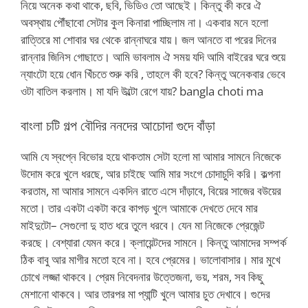
নিয়ে অনেক কথা থাকে, ছবি, ভিডিও তো আছেই। কিন্তু কী করে ঐ
অবস্থায় পৌঁছাবো সেটার কুল কিনারা পাচ্ছিলাম না। একবার মনে হলো
রাত্তিরে মা শোবার ঘর থেকে রান্নাঘরে যায়। জল আনতে বা পরের দিনের
রান্নার জিনিস গোছাতে। আমি ভাবলাম ঐ সময় যদি আমি বাইরের ঘরে শুয়ে
ন্যাংটো হয়ে ধোন খিঁচতে শুরু করি , তাহলে কী হবে? কিন্তু অনেকবার ভেবে
ওটা বাতিল করলাম। মা যদি উল্টো রেগে যায়? bangla choti ma
বাংলা চটি গল্প বৌদির ননদের আচোদা গুদে বাঁড়া
আমি যে স্বপ্নে বিভোর হয়ে থাকতাম সেটা হলো মা আমার সামনে নিজেকে
উদোম করে খুলে ধরছে, আর চাইছে আমি মার সংগে চোদাচুদি করি। কল্পনা
করতাম, মা আমার সামনে একদিন রাতে এসে দাঁড়াবে, বিয়ের সাজের বউয়ের
মতো। তার একটা একটা করে কাপড় খুলে আমাকে দেখতে দেবে মার
মাইদুটো– সেগুলো দু হাত ধরে তুলে ধরবে। যেন মা নিজেকে প্রেজেন্ট
করছে। বেশ্যারা যেমন করে। ক্লায়েন্টদের সামনে। কিন্তু আমাদের সম্পর্ক
ঠিক বাবু আর মাগীর মতো হবে না। হবে প্রেমের। ভালোবাসার। মার মুখে
চোখে লজ্জা থাকবে। প্রেম নিবেদনার উত্তেজনা, ভয়, শরম, সব কিছু
মেশানো থাকবে। আর তারপর মা প্যান্টি খুলে আমার চুত দেখাবে। গুদের