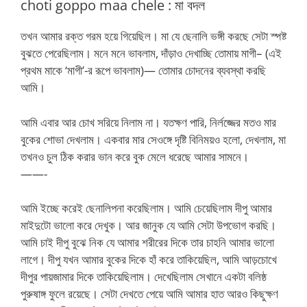
choti goppo maa chele : মা বদল
তখন আমার রক্ত গরম হয়ে গিয়েছিল। মা যে ছেনালি ভঙ্গী করছে সেটা স্পষ্ট
বুঝতে পেরেছিলাম। মনে মনে ভাবলাম, দাঁড়াও দেখাচ্ছি তোমায় মাগী– (এই
প্রথম মাকে ‘মাগী’-র রূপে ভাবলাম)— তোমার চোদনের ব্যবস্থা করছি
আমি।
আমি এবার আর চোখ সরিয়ে নিলাম না। যতক্ষণ পারি, নির্লজ্জের মতও মার
বুকের শোভা দেখলাম। একবার মার সেওঙ্গে দৃষ্টি বিনিময়ও হলো, দেখলাম, মা
তখনও চুল ঠিক করার ভান করে বুক মেলে ধরেছে আমার সামনে।
——-
আমি ইচ্ছে করেই ছেনালিপনা করেছিলাম। আমি চেয়েছিলাম দীপু আমার
মাইদুটো ভালো করে দেখুক। আর জানুক যে আমি সেটা উপভোগ করছি।
আমি চাই দীপু বুঝে নিক যে আমার শরীরের দিকে তার চাহনি আমার ভালো
লাগে। দীপু যখন আমার বুকের দিকে হাঁ করে তাকিয়েছিল, আমি আড়চোখে
দীপুর পায়জামার দিকে তাকিয়েছিলাম। দেখেছিলাম সেখানে একটা বলিষ্ঠ
পুরুষাঙ্গ ফুলে রয়েছে। সেটা দেখতে পেয়ে আমি আমার হাত আরও কিছুক্ষণ