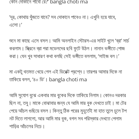
কোন দোকানে পাবো রে?’ bangla choti ma
‘দূর, কোথায় খুঁজতে যাবে? সব দোকানে পাবেও না। এখুনি হয়ে যাবে,
এসো।’
শুনে মা কাছে এসে বসল। আমি অনলাইন স্টোরস-এর সাইট খুলে ‘ব্রা’ সার্চ
করলাম। স্ক্রিনে ব্রা পরা মডেলদের ছবি ফুটে উঠল। নানান ভঙ্গীতে পোজ
করা। যেন খুব সাধারণ কথা বলছি সেই ভঙ্গীতে বললাম, ‘সাইজ বল।’
মা একটু থতমত খেয়ে গেল এই ডিরেক্ট প্রশ্নে। তারপর আমার দিকে না
তাকিয়ে বলল, ‘৪০ ডি’। bangla choti ma
আমি সুযোগ বুঝে একবার মার বুকের দিকে তাকিয়ে নিলাম। কোনও দরকার
ছিল না, তবু। মাকে বোঝাবার জন্য যে আমি মার বুক দেখতে চাই। মা টের
পেয়ে আঁচল গুছিয়ে বসল। কিন্তু ঠিক পরের মুহূর্তেই মা হাত তুলে চুলে টপ
নট দিতে লাগলো, আর আমি মার বুক, বগল সব পরিস্কার দেখতে পেলাম
শাড়ির আঁচলের নিচে।