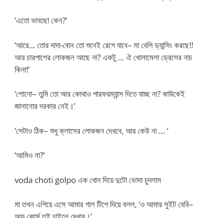
‘এতো ভাবছো কেন?’
‘আরে… তোর দাদা-বোন তো শুনেই রেগে যাবে– মা বেলি ড্যান্সিং করছে!!
আর চারপাশের লোকজন আছে না? একটু … ঐ খোলামেলা ড্রেসের নাচ
কিনা!’
‘শোনো– তুমি তো আর কোথাও পারফরম্যান্স দিতে যাচ্ছ না? কাউকেই
জানানোর দরকার নেই।’
‘সেটাও ঠিক– শুধু ক্লাসের লোকজন দেখবে, আর কেউ না … ‘
‘আমিও না?’
voda choti golpo এক ধোন দিয়ে দুটো ভোদা চুদলাম
মা তখন এগিয়ে এসে আমার গাল টিপে দিয়ে বলল, ‘ও আমার সুইট বেবি–
অফ কোর্স তুই চাইলে দেখাব।’