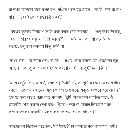
মা তখন আলতো করে কপট রাগ দেখিয়ে গালে চড় মারল। ‘আমি তোর মা না?
মার শরীরের দিকে কুনজর দিতে হয়?’
‘কোথায় কুনজর দিলাম?’ আমি মজা করার চেষ্টা করলাম — ‘শুধু নজর দিয়েছি,
ব্যস।’ তারপর বল্লাম, ‘রাগ করলে?’ — আমি জানতাম মা ছেনালিপনা
করছে, তবু ভান করলাম কিছু জানি না।
‘না রে বাবা… আমাকে দেখে রাখার… দেখার লোক বলতে তো একমাত্র তুই
আছিস– কিন্তু আমি ওসব ইউজ করবো না যদি না তুই কিনে দিস।’
‘আমি এখুনি নিয়ে আসব’, বললাম। ‘আমি চাই না তুমি কখনও রেজর লাগাবে
বগলে। তোমার ওখানের স্কিন খারাপ হয়ে যাবে, শক্ত, খরখরে হয়ে যাবে।’
তারপর গলা আরও নরম করে বললাম, ‘তুমি স্লিভলেস ব্লাউজ পরো, ঐ
জায়গাটা শেভ করলে দেখা যায়– প্লিজ– দ্যাখো তোমার নিজেরই নরম
লাগবে বগলের জায়গাটা স্লিভলেস পরতেও ভালো লাগবে।’
সন্ধ্যেবেলা জিজ্ঞেস করেছিল, ‘লাগিয়েছ?’ মা আলতো করে জানালো, হ্যাঁ।