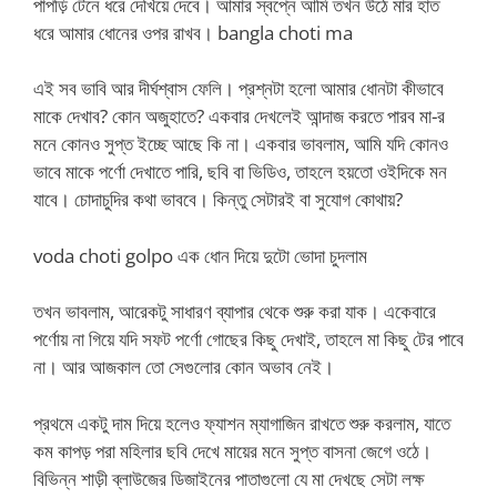
পাপড়ি টেনে ধরে দেখিয়ে দেবে। আমার স্বপ্নে আমি তখন উঠে মার হাত
ধরে আমার ধোনের ওপর রাখব। bangla choti ma
এই সব ভাবি আর দীর্ঘশ্বাস ফেলি। প্রশ্নটা হলো আমার ধোনটা কীভাবে
মাকে দেখাব? কোন অজুহাতে? একবার দেখলেই আন্দাজ করতে পারব মা-র
মনে কোনও সুপ্ত ইচ্ছে আছে কি না। একবার ভাবলাম, আমি যদি কোনও
ভাবে মাকে পর্ণো দেখাতে পারি, ছবি বা ভিডিও, তাহলে হয়তো ওইদিকে মন
যাবে। চোদাচুদির কথা ভাববে। কিন্তু সেটারই বা সুযোগ কোথায়?
voda choti golpo এক ধোন দিয়ে দুটো ভোদা চুদলাম
তখন ভাবলাম, আরেকটু সাধারণ ব্যাপার থেকে শুরু করা যাক। একেবারে
পর্ণোয় না গিয়ে যদি সফট পর্ণো গোছের কিছু দেখাই, তাহলে মা কিছু টের পাবে
না। আর আজকাল তো সেগুলোর কোন অভাব নেই।
প্রথমে একটু দাম দিয়ে হলেও ফ্যাশন ম্যাগাজিন রাখতে শুরু করলাম, যাতে
কম কাপড় পরা মহিলার ছবি দেখে মায়ের মনে সুপ্ত বাসনা জেগে ওঠে।
বিভিন্ন শাড়ী ব্লাউজের ডিজাইনের পাতাগুলো যে মা দেখছে সেটা লক্ষ