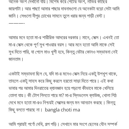
অনেক অংশ দেখানো যায়। বিশেষ করে পেটের অংশ, নাভির কাছের
জায়গাটা। আর পাছা! আমার পাছার দাবনাগুলো যে অনেকটা বড়ো সেটা আমি
জানি। সেগুলো দীপুর চোখের সামনে তুলে ধরার জন্য শাড়ী বেস্ট।
———-
আমার মনে হতো মা-র শারীরিক আদরের দরকার। মানে, সেক্স। এখনই তো
মা-র সেক্স থেকে পূর্ণ সুখ পাওয়ার বয়স। আর মনে হতো আমি মাকে সেই
সুখ দিতে পারি, যা পেলে মাও খুশী হবে, কিন্তু যেটার কোনও সম্ভাবনা নেই
জানতাম।
একটাই সম্ভাবনা ছিল যে, যদি মা-র মনেও সেক্স নিয়ে একটু উশখুশ থাকে,
তাহলে একটু সাহস করে কিছু করলে হয়তো সাড়া দিতে পারে। এই কথা
ভাবার পর আমার দিনরাতের ধ্যানজ্ঞান হয়ে পড়লো কীভাবে মাকে খেলিয়ে
তোলা যায়। কী টোপ গিলতে পারে মা? মা-র স্লিভলেস ব্লাউজ, খোলা পিঠ
দেখে মনে হতো মা-রও নিশ্চয়ই সেক্সের জন্য মন আনচান করছে। কিন্তু
কিছু বলতে পারছে না। bangla choti ma
আমি প্রায়ই পর্ণো দেখি, গল্প পড়ি। সেখানে মার সংগে ছেলের যৌন সম্পর্ক