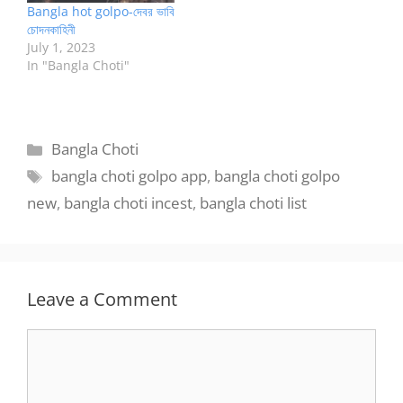
Bangla hot golpo-দেবর ভাবি
চোদনকাহিনী
July 1, 2023
In "Bangla Choti"
Categories
Bangla Choti
Tags
bangla choti golpo app
,
bangla choti golpo
new
,
bangla choti incest
,
bangla choti list
Leave a Comment
Comment