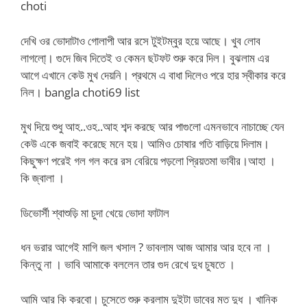
choti
দেখি ওর ভোদাটাও গোলাপী আর রসে টুইটম্বুর হয়ে আছে। খুব লোব
লাগলো্। গুদে জিব দিতেই ও কেমন ছটফট শুরু করে দিল। বুঝলাম এর
আগে এখানে কেউ মুখ দেয়নি। প্রথমে এ বাধা দিলেও পরে হার স্বীকার করে
নিল।
bangla choti69 list
মুখ দিয়ে শুধু আহ..ওহ..আহ শব্দ করছে আর পাগুলো এমনভাবে নাচাচ্ছে যেন
কেউ একে জবাই করেছে মনে হয়। আমিও চোষার গতি বাড়িয়ে দিলাম।
কিছুক্ষণ পরেই গল গল করে রস বেরিয়ে পড়লো প্রিয়তমা ভাবীর।আহা ।
কি জ্বালা ।
ডিভোর্সী শ্বাশুড়ি মা চুদা খেয়ে ভোদা ফাটাল
ধন ভরার আগেই মাগি জল খসাল ? ভাবলাম আজ আমার আর হবে না ।
কিন্তু না । ভাবি আমাকে বললেন তার গুদ রেখে দুধ চুষতে ।
আমি আর কি করবো। চুসেতে শুরু করলাম দুইটা ডাবের মত দুধ । খানিক