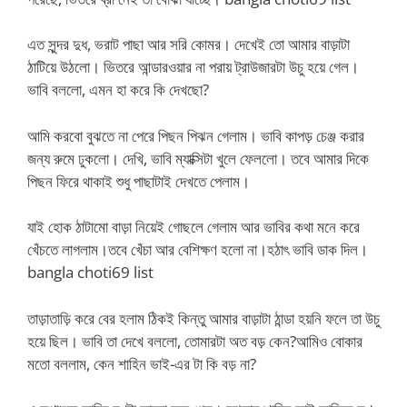
এত সুন্দর দুধ, ভরাট পাছা আর সরি কোমর। দেখেই তো আমার বাড়াটা
ঠাটিয়ে উঠলো। ভিতরে আন্ডারওয়ার না পরায় ট্রাউজারটা উচু হয়ে গেল।
ভাবি বললো, এমন হা করে কি দেখছো?
আমি করবো বুঝতে না পেরে পিছন পিঝন গেলাম। ভাবি কাপড় চেঞ্জ করার
জন্য রুমে ঢুকলো। দেখি, ভাবি ম্যাক্সিটা খুলে ফেললো। তবে আমার দিকে
পিছন ফিরে থাকাই শুধু পাছাটাই দেখতে পেলাম।
যাই হোক ঠাটামো বাড়া নিয়েই গোছলে গেলাম আর ভাবির কথা মনে করে
খেঁচতে লাগলাম।তবে খেঁচা আর বেশিক্ষণ হলো না।হঠাৎ ভাবি ডাক দিল।
bangla choti69 list
তাড়াতাড়ি করে বের হলাম ঠিকই কিন্তু আমার বাড়াটা ঠান্ডা হয়নি ফলে তা উচু
হয়ে ছিল। ভাবি তা দেখে বললো, তোমারটা অত বড় কেন?আমিও বোকার
মতো বললাম, কেন শাহিন ভাই-এর টা কি বড় না?