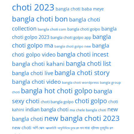
choti 2023
bangla choti baba meye
bangla choti bon
bangla choti
collection
bangla
bangla choti golpo
bangla choti com
bangla
choti golpo 2023
bangla choti golpo app
choti golpo ma
bangla
bangla choti golpo new
bangla choti incest
choti golpo video
bangla choti list
bangla choti kahani
bangla choti story
bangla choti live
bangla choti video
bangla choti wordpress
bangla group
bangla hot choti golpo
bangla
choti
choti golpo
sexy choti
choti
choti bangla golpo
new
indian bangla choti
kahini
ma chele bangla choti
new bangla choti 2023
bangla choti
new choti
গুদ মারা
অর্গি সেক্স
আত্মকাহিনী
আপু/দিদিকে চুদার গল্প
থ্রীসাম চুদাচুদির গল্প