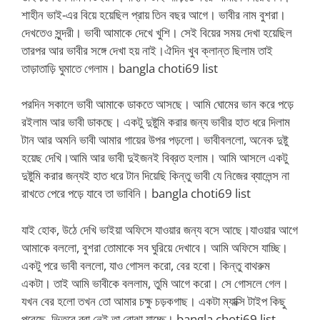
শাহীন ভাই-এর বিয়ে হয়েছিল প্রায় তিন বছর আগে। ভাবীর নাম বুশরা।
দেখতেও সুন্দরী। ভাবী আমাকে দেখে খুশি। সেই বিয়ের সময় দেখা হয়েছিল
তারপর আর ভাবীর সঙ্গে দেখা হয় নাই।ঐদিন খুব ক্লান্ত ছিলাম তাই
তাড়াতাড়ি ঘুমাতে গেলাম।
bangla choti69 list
পরদিন সকালে ভাবী আমাকে ডাকতে আসছে। আমি ঘোমের ভান করে পড়ে
রইলাম আর ভাবী ডাকছে। একটু দুষ্টুমি করার জন্য ভাবীর হাত ধরে দিলাম
টান আর অমনি ভাবী আমার গায়ের উপর পড়লো। ভাবীবললো, অনেক দুষ্টু
হয়েছ দেখি।আমি আর ভাবী দুইজনই বিব্রত হলাম। আমি আসলে একটু
দুষ্টুমি করার জন্যই হাত ধরে টান দিয়েছি কিন্তু ভাবী যে নিজের ব্যালেন্স না
রাখতে পেরে পড়ে যাবে তা ভাবিনি।
bangla choti69 list
যাই হোক, উঠে দেখি ভাইয়া অফিসে যাওয়ার জন্য বসে আছে।যাওয়ার আগে
আমাকে বললো, বুশরা তোমাকে সব ঘুরিয়ে দেখাবে। আমি অফিসে যাচ্ছি।
একটু পরে ভাবী বললো, যাও গোসল করো, বের হবো। কিন্তু বাথরুম
একটা। তাই আমি ভাবীকে বললাম, তুমি আগে করো। সে গোসলে গেল।
যখন বের হলো তখন তো আমার চক্ষু চড়কগাছ। একটা ম্যাক্সি টাইপ কিছু
পরেছে, ভিতরে ব্রা নেই তা বোঝা যাচ্ছে।
bangla choti69 list