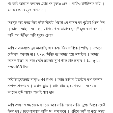
পর ভাবি আমাকে বললেন এবার ধন ঢূকাও গুদে । আমিও চাইছিলাম তাই ।
ধন ধরে গুদের মুখে লাগালাম।
আস্তে করে কমর দিয়ে জাঁতা দিতেই পিছলা গুদ আমার ধন পুরটাই গিলে নিল
। আহ… আহ… আ…হ… মাগির পোলা আমারে চুদ।!! চুদে বাচ্চা বানা ।
ভাবি গাল দিচ্ছিল অতি সুখের ঠেলায় ।
আমি ও একহাতে দুধ কচলাচ্ছি আর কমর দিয়ে ভাবিকে ঠাপাচ্ছি । এভাবে
বেসিক্ষন পারলাম না। ৭ /১০ মিনিট পর আমার হয়ে আসছিল । আমার
অনেক ইচ্ছা যে কোন সেক্সি মহিলার মুখে গালে মাল ছাড়ার ।
bangla
choti69 list
অতি উত্তেজনার মধ্যেও শখ চাপল । আমি ভাবিকে ইচ্ছাটার কথা বললাম
ঠাপাতে ঠাকপাতে । অবাক কান্ড । ভাবি রাজি হয়ে গেলেন । আমাকে
বললেন তুমি আমার গালেই মাল ছাড় ।
আমি তৎক্ষণাৎ গুদ থেকে ধন বের করে ভাবির প্রায় ভাবির দুধের উপরে বসেই
ভিজা ধন খেচতে লাগলাম ভাবির মুখ লক্ষ করে । এদিকে ভাবি হা করে আছে