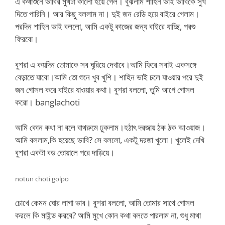
এ কথাশুনে ভাবির মুখটা কালো হয়ে গেল। বুঝলাম শাহিন ভাই ভাবিকে সুখ
দিতে পারিনি। আর কিছু বললাম না। দুই জন রেডি হয়ে বাইরে গেলাম।
পরদিন শাহিন ভাই বললো, আমি একটু কাজের জন্য বাইরে যাচ্ছি, পরশু
ফিরবো।
বুশরা এ কয়দিন তোমাকে সব ঘুরিয়ে দেখাবে।আমি ফিরে সবাই একসঙ্গে
বেড়াতে যাবো।আমি তো শুনে খুব খুশি। শাহিন ভাই চলে যাওয়ার পরে দুই
জন গোসল করে বাইরে যাওয়ার কথা। বুশরা বললো, তুমি আগে গোসল
করো। banglachoti
আমি কোন কথা না বলে বাথরুমে ঢুকলাম।হঠাৎ দরজায় ঠক ঠক আওয়াজ।
আমি বললাম,কি হয়েছে ভাবি? সে বললো, একটু দরজা খুলো। খুলেই দেখি
বুশরা একটা বড় তোয়ালে পরে দাড়িয়ে।
notun choti golpo
চোখে কেমন ঘোর লাগা ভাব। বুশরা বললো, আমি তোমার সাথে গোসল
করলে কি মাইন্ড করবে? আমি মুখে কোন কথা বলতে পারলাম না, শুধু মাথা