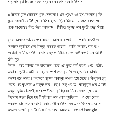
নাড়ালাম।বাথরুমের দরজা বন্ধ করার কোন দরকার ছিল না।
ও ভিতরে ঢুকে তোয়ালে খুলে ফেললো। এই প্রথম ওর দুধ দেখলাম। কি
সুন্দর গোলাপী বোটা! বুশরার দিকে হাত বাড়িয়ে দিলাম। ও হাত ধরলো আর
ওকে শাওয়ারের নিচে নিয়ে আসলাম। শিক্ষিত শ্বশুর আর যুবতী ভদ্র বৌমা
বুশরা আমাকে জড়িয়ে ধরে বললো, আমি আর পারি না। প্রতি রাতেই ও
আমাকে জ্বালিয়ে দেয় কিন্তু নেভাতে পারেনা। আমি বললাম, আর দুঃখ
করোনা, আমি এসেছি। তোমার জ্বালা নিভিয়ে দেব. এই বলেই ওর ঠোটে
ঠোট পুরে
দিলাম। আর আমার বাম হাত চলে গেছে ওর সুন্দর ফর্সা দুধের ওপর।হঠাৎ
আমার বাড়াটা একটা নরম হাতেরস্পর্শ পেল। দেখি ও হাত দিয়ে আমার
বাড়াটা ধরে আছে। ততক্ষণে ডান্ডার অবস্থা আগুন হয়ে গেছে। কিছুক্ষণ চুমু
দেয়ার পরে বুঝলাম ও কামুক হয়ে গেছে। আমু ওর অল্প বালযুক্ত গুদে একটা
আঙুল ডুকিয়ে দিতেই ও কেপে উঠলো। বিছানায় নিয়ে গেলাম বুশরাকে।
বিছানায় শুইয়ে দিয়ে দুধ টিপছিলাম আর বোটা চুষছিলাম। ও যেন কেমন
করছিল আর আমার ধোনটা ধরার চেষ্টা করছিল যেন এমন জিনিস ও আগে
কখনও দেখেনি। বোটা চিষে নিচে নেমে আসলাম। read bangla