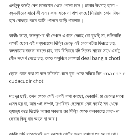
এতটুকু শুনেই বেশ মনোযোগ খেলে গেলো মনে। জানার উৎসাহ হলো –
বড়ভাইয়ের সাথে কী এমন কাজ যাকে মা পাপ বলছে! সিরিয়াস কোন বিষয়
হবে বোধহয় ভেবে আমি গোপনে আড়ি পাতলাম।
কাকীঃ আহা, অলক্ষুণের কী দেখলে এখানে সেটাই তো বুঝছি না, ললিতাদি!
লম্পট ছেলে এই মধ্যবয়েসে দিল্লি ছেড়ে এই বেলেঘাটায় ফিরতে চায়,
কলকাতায় ব্যবসা করতে চায়, তার বিনিময়ে যদি নিজের মায়ের সাথে একটু
যৌন সংসর্গ পেতে চায়, তাতে অসুবিধে কোথায়! desi bangla choti
ছেলে কোন কথা না বলে আঁচলটা টেনে বুক থেকে সরিয়ে দিল -ma chele
cudacudir choti
মাঃ দূর ছাই, তখন থেকে সেই একই কথা বলছো, দেবরানি! মা ছেলের মাঝে
এসব হয় না, আর ওই লম্পট, দুশ্চরিত্র ছেলেকে সেই কবেই মন থেকে
ত্যাজ্য করে দিয়েছি আমরা সকলে৷ ওর দিল্লি থেকে কলকাতায় ফেরা- না
ফেরায় কিছু যায় আসে না আর।
কাকীঃ তুমি বারেবারেই ভুল বুঝছো৷ পেটের ছেলে কখনো পর হয় না গো।