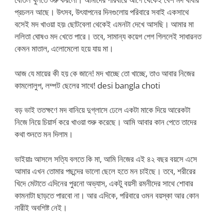
প্রচলন আছে। উৎসব, উৎযাপনের দিনগুলোয় পরিবারে সবাই একসাথে
বসেই মদ খাওয়া হয়৷ ছোটবেলা থেকেই এমনটা দেখে আসছি। আমার মা
ললিতা ঘোষও মদ খেতে পারে। তবে, সামান্য কয়েগ পেগ গিললেই সাধারনত
কেমন মাতাল, এলোমেলো হয়ে যায় মা।
আজ যে মায়ের কী হয় কে জানে! মদ খাচ্ছে তো খাচ্ছে, তাও আবার নিজের
কামলোলুপ, লম্পট ছেলের সাথে! desi bangla choti
বড় ভাই ততক্ষণে মদ বানিয়ে দুগ্লাসে ঢেলে একটা মাকে দিয়ে আরেকটা
নিজে নিয়ে চিয়ার্স করে খাওয়া শুরু করেছে। আমি আবার কান পেতে তাদের
কথা শুনতে মন দিলাম।
ভাইয়াঃ আসলে সত্যি বলতে কি মা, আমি নিজের এই ৪২ বছর বয়সে এসে
আমার এখন তোমার পছন্দের ভালো ছেলে হতে মন চাইছে। তবে, শরীরের
খিদে মেটাতে এদিনের পুরনো অভ্যাস, একটু বয়সী রমনীদের সাথে শোবার
কামনাটা ছাড়তে পারবো না। আর এদিকে, পরিবারে ওমন বয়স্কা আর কোন
নারীই অবশিষ্ট নেই।