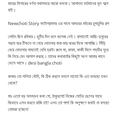
মায়ের ফিগারের বর্ণনা যথাসময়ে আরো বলবো। আপাতত বর্তমানের মূল গল্পে
যাই।
Newchoti Story ফটোগ্রাফার এর সাথে আদরের বউয়ের চুদাচুদির গল্প
সেদিন ছিল রবিবার। ছুটির দিন বলে কলেজ নেই। বাসাতেই আছি৷ দুপুরের
গরমে ঘরে টিকতে না পেরে দোতলার বাবা-মার ঘরের দিকে আগাচ্ছি। সিঁড়ি
বেয়ে দোতলায় নামতেই দেখি ড্রইং রুমে মা, কাকা, কাকী মিলে গম্ভীর সুরে
কি নিয়ে যেন আলাপ করছে। তাদের কথাবার্তার কিছুটা অংশ আমার কানে
ভেসে আসে। desi bangla choti
কাকাঃ তো ললিতা বৌদি, কি ঠিক করলে বললে নাতো! কি এত ভাবছো তখন
থেকে?
মাঃ এতো বড় অসম্ভব কথা গো, ঠাকুরপো! নিজের পেটের ছেলের সাথে
কিভাবে এসব করতে রাজি হই! এসব তো পাপ! কি অলুক্ষণে কথাই না বলছো
তোমরা দু’জনে!