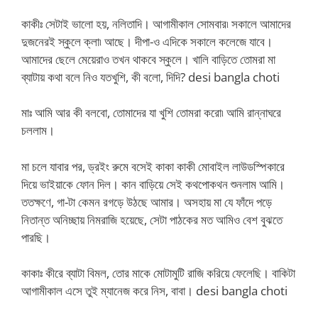
কাকীঃ সেটাই ভালো হয়, নলিতাদি। আগামীকাল সোমবার৷ সকালে আমাদের
দুজনেরই স্কুলে ক্লা৷ আছে। দীপা-ও এদিকে সকালে কলেজে যাবে।
আমাদের ছেলে মেয়েরাও তখন থাকবে স্কুলে। খালি বাড়িতে তোমরা মা
ব্যাটায় কথা বলে নিও যতখুশি, কী বলো, দিদি? desi bangla choti
মাঃ আমি আর কী বলবো, তোমাদের যা খুশি তোমরা করো৷ আমি রান্নাঘরে
চললাম।
মা চলে যাবার পর, ড্রইং রুমে বসেই কাকা কাকী মোবাইল লাউডস্পিকারে
দিয়ে ভাইয়াকে ফোন দিল। কান বাড়িয়ে সেই কথপোকথন শুনলাম আমি।
ততক্ষণে, গা-টা কেমন রগড়ে উঠছে আমার। অসহায় মা যে ফাঁদে পড়ে
নিতান্ত অনিচ্ছায় নিমরাজি হয়েছে, সেটা পাঠকের মত আমিও বেশ বুঝতে
পারছি।
কাকাঃ কীরে ব্যাটা বিমল, তোর মাকে মোটামুটি রাজি করিয়ে ফেলেছি। বাকিটা
আগামীকাল এসে তুই ম্যানেজ করে নিস, বাবা। desi bangla choti