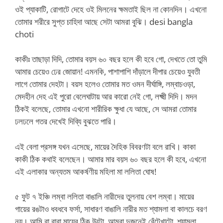
ওই প্যাকাটি, রোগাটে দেহে ওই মিলনের ক্ষমতাই ছিল না কোনদিন। এখনো
তোমার শরীরে সুপ্ত চাহিদা আছে সেটা আমরা বুঝি। desi bangla
choti
কাকীঃ তাছাড়া দিদি, তোমার বয়স ৬০ বছর হলে কী হবে গো, দেখতে তো তুমি
আমার চেয়েও ঢের জোয়ান! এমনকি, পাশাপাশি দাঁড়ালে দীপার চেয়েও যুবতী
লাগে তোমার দেহটা। বয়স হলেও তোমার মত ওমন দীর্ঘাঙ্গি, লম্বাচওড়া,
মেদহীন দেহ এই পুরো বেলেঘাটায় আর কারো নেই গো, লক্ষ্মী দিদি। মদন
ঠিকই বলেছে, তোমার এখনো শারীরিক ক্ষুধা যে আছে, সে আমরা তোমার
ঢলঢলে গতর দেখেই দিব্যি বুঝতে পারি।
এই বেলা প্রসঙ্গ যখন এসেছে, মায়ের দৈহিক বিবরণটা বলে রাখি। কাকা
কাকী ঠিক কথাই বলেছেন। আমার মার বয়স ৬০ বছর হলে কী হবে, এখনো
এই এলাকার অন্যতম আকর্ষণীয় মহিলা মা ললিতা ঘোষ!
৫ ফুট ৭ ইঞ্চি লম্বা ললিতা বাঙালি নারীদের তুলনায় বেশ লম্বা। মায়ের
গায়ের রঙটাও ধবধবে ফর্সা, সাধারণ বাঙালি নারীর মত শ্যামলা বা কালচে বরণ
নয়। আমি বা বাবা মায়ের ঠিক উল্টো, আমরা দুজনেই বেঁটেখাটো, শ্যামলা