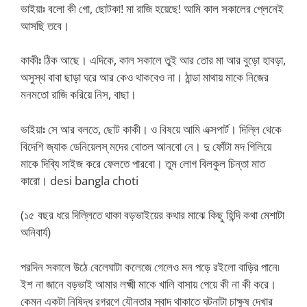
ভাইয়াঃ বলো কী গো, ছোটকা! মা রাজি হয়েছে! আমি কাল সকালের প্লেনেই
আসছি তবে।
কাকীঃ ঠিক আছে। এদিকে, কাল সকালে তুই আর তোর মা আর বুড়ো হাবড়া,
অসুস্থ বাবা ছাড়া ঘরে আর কেও থাকবেও না। ঠান্ডা মাথায় মাকে নিজের
মনমতো রাজি করিয়ে নিস, বাছা।
ভাইয়াঃ সে আর বলতে, ছোট কাকী। ও বিষয়ে আমি এক্সপার্ট। দিল্লি থেকে
বিদেশি জ্যাক ডেনিয়েলস্ মদের বোতল আনবো নে। দু ফোঁটা মদ গিলিয়ে
মাকে দিব্যি সাইজ করে ফেলতে পারবো। তুম লোগ বিলকুল চিন্তা মাত
কারো। desi bangla choti
(১৫ বছর ধরে দিল্লিতে থাকা বড়ভাইয়ের কথার মাঝে কিছু হিন্দি কথা মেশাটা
অনিবার্য)
পরদিন সকালে উঠে বেলেঘাটা কলেজে গেলেও মন পড়ে রইলো বাড়ির পানে৷
ইশ না জানে বড়ভাই আমার লক্ষ্মী মাকে খালি বাসায় পেয়ে কী না কী করে।
কেমন একটা নিষিদ্ধ রগরগে যৌনতার স্বাদ থাকাতে ঘটনাটা চাক্ষুষ দেখার