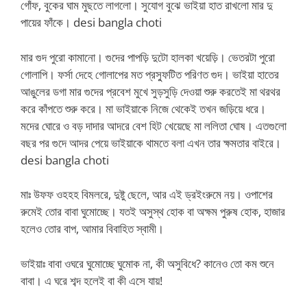
গোঁফ, বুকের ঘাম মুছতে লাগলো। সুযোগ বুঝে ভাইয়া হাত রাখলো মার দু
পায়ের ফাঁকে। desi bangla choti
মার গুদ পুরো কামানো। গুদের পাপড়ি দুটো হালকা খয়েড়ি। ভেতরটা পুরো
গোলাপি। ফর্সা দেহে গোলাপের মত প্রস্ফুটিত পরিণত গুদ। ভাইয়া হাতের
আঙুলের ডগা মার গুদের প্রবেশ মুখে সুড়সুড়ি দেওয়া শুরু করতেই মা থরথর
করে কাঁপতে শুরু করে। মা ভাইয়াকে নিজে থেকেই তখন জড়িয়ে ধরে।
মদের ঘোরে ও বড় দাদার আদরে বেশ হিট খেয়েছে মা ললিতা ঘোষ। এতগুলো
বছর পর গুদে আদর পেয়ে ভাইয়াকে থামতে বলা এখন তার ক্ষমতার বাইরে।
desi bangla choti
মাঃ উফফ ওহহহ বিমলরে, দুষ্টু ছেলে, আর এই ড্রইংরুমে নয়। ওপাশের
রুমেই তোর বাবা ঘুমোচ্ছে। যতই অসুস্থ হোক বা অক্ষম পুরুষ হোক, হাজার
হলেও তোর বাপ, আমার বিবাহিত স্বামী।
ভাইয়াঃ বাবা ওঘরে ঘুমোচ্ছে ঘুমোক না, কী অসুবিধে? কানেও তো কম শুনে
বাবা। এ ঘরে শব্দ হলেই বা কী এসে যায়!