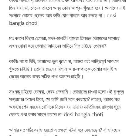
কাকাঃ ললিতাদি, এতকাল চললেও এখন আসলেই আর চলছে না। তোমাদের
তিন বাবা, মা, মেয়ের তাহলে অন্য কোন আশ্রয় খুঁজতে হবে। আমাদের এই
সংসারে তোমার ছেলের আয় রুজি যোগ নাহলে আর চলছে না। desi
bangla choti
মাঃ বললে কিগো তোমরা, মদন-মালতী! আমরা তিনজন তোমাদের সংসারে
এখন বোঝা হয়ে গেলাম! আমাদের তাড়িয়ে দিত চাইছো তোমরা?
কাকীঃ নাগো দিদি, আমাদের ভুল বুঝো না, আমরা বরং শান্তিপূর্ণ সমাধান
খুঁজতে চাইছি। তোমার ছেলের বিশাল আয়-সম্পদকে তোমার জামাই ও
মেয়ের ভালোর জন্য সঠিক পথে আনতে চাইছি।
মাঃ কচু চাইছো তোমরা, দেবর-দেবরানি। তোমাদের চাওয়া হলো ওই কুপুত্র
সন্তানের অঢেল টাকা, সে আমি জানি মনে করেছো? নাহলে, আমার মত
অসহায় শেষ বয়সের বৌদিকে নিজের বড় দাদা ও ভাতিজিসহ রাস্তায় ছুঁড়ে
ফেলার কথা বলার সাহস করতে না! desi bangla choti
আমার মত পাঠকেরাও হয়তো এতক্ষণে ঘটনা ধরে ফেলেছেন? যা ভাবছেন