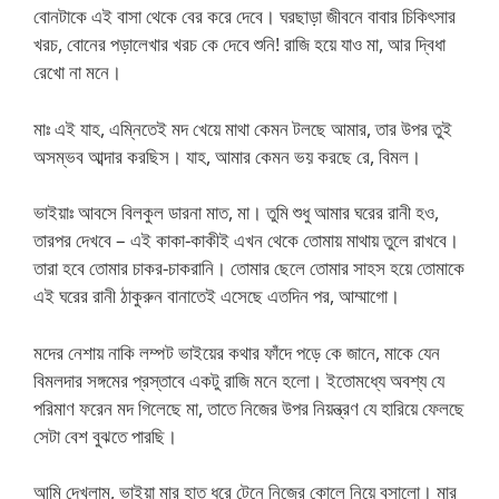
বোনটাকে এই বাসা থেকে বের করে দেবে। ঘরছাড়া জীবনে বাবার চিকিৎসার
খরচ, বোনের পড়ালেখার খরচ কে দেবে শুনি! রাজি হয়ে যাও মা, আর দ্বিধা
রেখো না মনে।
মাঃ এই যাহ, এম্নিতেই মদ খেয়ে মাথা কেমন টলছে আমার, তার উপর তুই
অসম্ভব আব্দার করছিস। যাহ, আমার কেমন ভয় করছে রে, বিমল।
ভাইয়াঃ আবসে বিলকুল ডারনা মাত, মা। তুমি শুধু আমার ঘরের রানী হও,
তারপর দেখবে – এই কাকা-কাকীই এখন থেকে তোমায় মাথায় তুলে রাখবে।
তারা হবে তোমার চাকর-চাকরানি। তোমার ছেলে তোমার সাহস হয়ে তোমাকে
এই ঘরের রানী ঠাকুরুন বানাতেই এসেছে এতদিন পর, আম্মাগো।
মদের নেশায় নাকি লম্পট ভাইয়ের কথার ফাঁদে পড়ে কে জানে, মাকে যেন
বিমলদার সঙ্গমের প্রস্তাবে একটু রাজি মনে হলো। ইতোমধ্যে অবশ্য যে
পরিমাণ ফরেন মদ গিলেছে মা, তাতে নিজের উপর নিয়ন্ত্রণ যে হারিয়ে ফেলছে
সেটা বেশ বুঝতে পারছি।
আমি দেখলাম, ভাইয়া মার হাত ধরে টেনে নিজের কোলে নিয়ে বসালো। মার