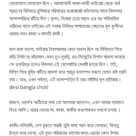
ফোনালাপে যোগাযোগ ছিল। পয়সালোভী কাকা-কাকী ভাইয়ের থেকে অর্থ
গ্রহণের বিনিময়ে চুপিসারে পরিবারের বয়োজ্যেষ্ঠ মহিলাদের সাথে বিমলদার
আলাপপরিচয় ঘটিয়ে দিত। মূলত, নিজের চেয়ে বয়সে ঢের বড় পারিবারিক
নারীদের সাথে ভাইয়ের এই সমাজ নিষিদ্ধ পাপাচারের পেছনের মূল কুশীলব
আমার মদন কাকা ও মালতী কাকী।
বলে রাখা ভালো, ভাইয়ার টাকাপয়সার কোন অভাব ছিল না৷ দিল্লিতে গিয়ে
বাড়ি নির্মাণের কাঁচামাল যেমন চুন-সুরড়ি, রড-সিমেন্টের বিশাল ব্যবসা করেছে
সে৷ দুশ্চরিত্র হলেও বিমলদা এই বেলেঘাটার মেধাবী ছাত্র ছিল। তাই,
দিল্লি গিয়ে বুদ্ধি খাটিয়ে ব্যবসা করে প্রচুর ধনসম্পদ করতে তেমন কষ্ট হয়নি
তার। আর, এখন পর্যন্ত, এই ধনসম্পত্তি-ই তার নষ্টামির মূল হাতিয়ার।
desi bangla choti
যাকগে, বড়দা’র অতীতের কথা তো আপনারা জানলেন, এখন আবার বর্তমানে
ফিরে আসি। ঘরের ভেতর মা, কাকা, কাকীর কথপোকথন তখনো চলছে।
কাকীঃ ললিতাদি, বেশ বুঝতে পারছি তুমি মাথা গরম করে ফেলছো, কিন্তু
চিন্তা করে দেখো, এই বৃহৎ পরিবারের ভালোর জন্য এছাড়া কোন উপায়