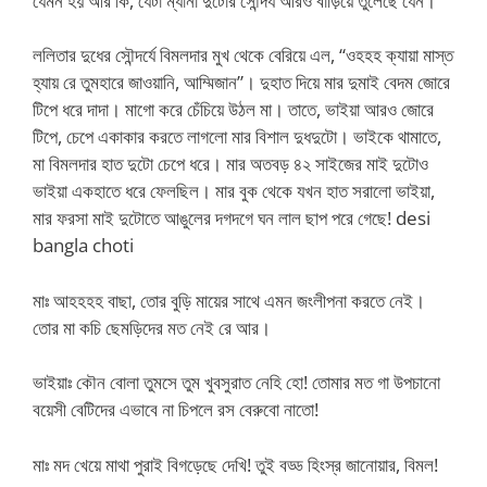
যেমন হয় আর কি, যেটা ম্যানা দুটোর সৌন্দর্য আরও বাড়িয়ে তুলেছে যেন।
ললিতার দুধের সৌন্দর্যে বিমলদার মুখ থেকে বেরিয়ে এল, “ওহহহ ক্যায়া মাস্ত
হ্যায় রে তুমহারে জাওয়ানি, আম্মিজান”। দুহাত দিয়ে মার দুমাই বেদম জোরে
টিপে ধরে দাদা। মাগো করে চেঁচিয়ে উঠল মা। তাতে, ভাইয়া আরও জোরে
টিপে, চেপে একাকার করতে লাগলো মার বিশাল দুধদুটো। ভাইকে থামাতে,
মা বিমলদার হাত দুটো চেপে ধরে। মার অতবড় ৪২ সাইজের মাই দুটোও
ভাইয়া একহাতে ধরে ফেলছিল। মার বুক থেকে যখন হাত সরালো ভাইয়া,
মার ফরসা মাই দুটোতে আঙুলের দগদগে ঘন লাল ছাপ পরে গেছে! desi
bangla choti
মাঃ আহহহহ বাছা, তোর বুড়ি মায়ের সাথে এমন জংলীপনা করতে নেই।
তোর মা কচি ছেমড়িদের মত নেই রে আর।
ভাইয়াঃ কৌন বোলা তুমসে তুম খুবসুরাত নেহি হো! তোমার মত গা উপচানো
বয়েসী বেটিদের এভাবে না চিপলে রস বেরুবো নাতো!
মাঃ মদ খেয়ে মাথা পুরাই বিগড়েছে দেখি! তুই বড্ড হিংস্র জানোয়ার, বিমল!