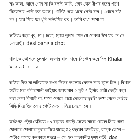
মাঃ আহা, আগে শোন না কি বলছি আমি, তোর বোন দীপার ঘরের পাশে
তিনতলায় গেস্ট রুম আছে। খালিই পড়ে থাকে গেস্ট রুম। ওখানে যাই
চল। ঘরে গিয়ে যত খুশি দস্যিগিরি কর। আমি বাধা দেবো না।
ভাইয়াঃ বহুত খুব, মা। চলো, ম্যায় তুমহে গোদ মে লেকার উস ঘার মে লে
চালতাহুঁ। desi bangla choti
খালাকে কৌশলে চুদলাম, এরপর খালা মাকে সিস্টেম করে দিল-Khalar
Voda Choda
ভাইয়া নিজ মা ললিতাকে তখন দিনের আলোয় কোলে করে তুলে নিল। বিশাল
হাতীর মত শক্তিশালী ভাইয়ার জন্য মার ৫ ফুট ৭ ইঞ্চির ভারী দেহটা বহন
করা কোন বিষয়ই না! মাকে কোলে নিয়ে দোতলার ড্রইং রুমে থেকে বেরিয়ে
সিঁড়ি দিয়ে তিলতলার গেস্ট রুমে এগিয়ে চললো সে।
অর্ধনগ্ন ছেঁড়া মেক্সিতে ৬০ বছরের ধামড়ি দেহের মাকে কোলে নিয়ে পাছা
দোলাতে দোলাতে চুদতে নিয়ে যাচ্ছে ৪২ বছরের দুশ্চরিত্র, কামুক ছেলে –
সেটাও আবার কলকাতা শহরে – সে এক অভাবনীয় দৃশ্য বটে!! desi