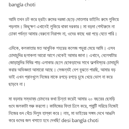
bangla choti
আমি তখন চট করে ড্রইং রুমের দরজা ছেড়ে দোতলার ডাইনিং রুমে লুকিয়ে
পড়লাম। কিছুক্ষণ এখানেই লুকিয়ে থাকা দরকার। মা বড়দা গেস্টরুমে না
ঢোকা পর্যন্ত আমার বেরুনো নিরাপদ না, ওদের কাছে ধরা পড়ে যেতে পারি।
এদিকে, কলকাতার মত আধুনিক শহরের কলেজ পড়ুয়া মেয়ে আমি। এসব
চোদাচুদির ছলাকলা আরো আগে থেকেই আমার জানা। এখানে, বেলেঘাটার
জোড়ামন্দির দিঘির পাড় এলাকার ছেলে ছোকড়াদের সাথে অল্পবিস্তর চোদাচুদি
করার অভিজ্ঞতা আমারো আছে। সেজন্যই বেশ বুঝতে পারছি, আমার বড়
ভাই এখন প্রানখুলে নিজের মাকে রগড়ে রগড়ে চুষে খেয়ে ভোগ না করে
ছাড়বে না।
মা বড়দার সম্ভাব্য চোদনের কথা চিন্তা করেই আমার ২০ বছরের ছেমড়ি
গুদে জলকাটা শুরু করলো। কামিজের ফিতা ঢিলে করে, প্যান্টি সরিয়ে নিজেই
নিজের গুদ খেঁচে দিলুম হাল্কা করে। নাহ, মা ভাইয়ের সঙ্গম দেখে আঙলি
করে গুদের জল খসাতে হবে দেখছি! desi bangla choti