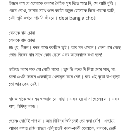
চিমসে বাপ যে তোমাকে কখনো দৈহিক সুখ দিতে পারে নি, সে আমি বুঝি।
ভেবে দেখো, আমার সাথে শুলে কতটা আনন্দ তোমাকে দিতে পারবো আমি,
যেটা তুমি কখনো পাওনি জীবনে। desi bangla choti
বোনকে রাম চোদা
বোনকে রাম চোদা
মাঃ ধুর, বিমল। বড্ড বাজে বকছিস তুই। আর মদ খাসনে। নেশা ধরে গেছে
তোর৷ নিজের মার সাথে কোন ছেলে এসব আজেবাজে কথা বলে!
ভাইয়াঃ আবে দারু গো গোলি মারো। তুম ভি বহুত পি লিয়া মেরে সাথ, মা৷
চলো এখনি দুজনে একরাউন্ড খেলাধুলা করে নেই। ঘরে ওই বুড়ো বাপ ছাড়া
তো আর কেও নেই।
মাঃ আমাকে আর মদ খাওয়াস নে, বাছা। এসব হয় না মা ছেলের মা। এসব
পাপ, নিষিদ্ধ কাজ।
ছেলেঃ মোটেই পাপ না। আর নিষিদ্ধ জিনিসেই তো মজা বেশি। এছাড়া,
আমার কথায় রাজি নাহলে এম্নিতেই কাকা-কাকী তোমাকে, বাবাকে, ছোট