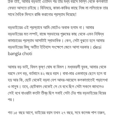
ঠিক তাই, আমার বড়ভাই এতদিন পর তার মধ্য বয়সে দিল্লি থেকে কলকাতা
ফেরত আসতে চাইছে। বিনিময়ে, কাকা-কাকির কাছে নিজ মা ললিতাকে তার
সাথে দৈহিক মিলনে রাজি করানোর প্রস্তাব দিয়েছে!
বড়ভাইয়ের এই প্রস্তাবে আমি মোটেও অবাক হলাম না। আমার
বড়ভাইয়ের মত লম্পট, বাজে স্বভাবের পুরুষের কাছ থেকে এমন নিষিদ্ধ
কামাচারের প্রস্তাব আসাটাই স্বাভাবিক। কেন, সেটা বুঝতে হলে আমার
বড়ভাইয়ের কিছু অতীত ইতিহাস সংক্ষেপে জেনে আসা দরকার। desi
bangla choti
আমার বড় ভাই, বিমল কৃষ্ণ ঘোষ বা বিমল। মধ্যবয়সী যুবক, আমার থেকে
বয়সে বেশ বড়, বর্তমানে ৪২ বছর বয়স। বাবা-মার একমাত্র ছেলে হলে যা
হয় আর কি, ছোট থেকেই বড়দা বেশ আদর-আয়েসে কলকাতাতেই পড়ালেখা
ও মানুষ। তবে, ছোটকাল থেকেই সে যে বখে ছিল সেটা সকলে জানলেও
সেই বখে যাওয়াটা কতটা তীব্র ছিল সবাই সেটা টের পায় বড়ভাইয়ের বিয়ের
পর।
গত ১৫ বছর আগে, ভাইয়ের বয়স তখন ২৭ বছর, সবে কলেজ পাশ তরুন,