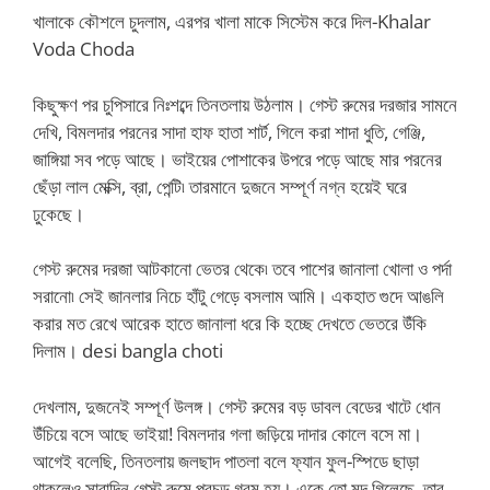
খালাকে কৌশলে চুদলাম, এরপর খালা মাকে সিস্টেম করে দিল-Khalar
Voda Choda
কিছুক্ষণ পর চুপিসারে নিঃশব্দে তিনতলায় উঠলাম। গেস্ট রুমের দরজার সামনে
দেখি, বিমলদার পরনের সাদা হাফ হাতা শার্ট, গিলে করা শাদা ধুতি, গেঞ্জি,
জাঙ্গিয়া সব পড়ে আছে। ভাইয়ের পোশাকের উপরে পড়ে আছে মার পরনের
ছেঁড়া লাল মেক্সি, ব্রা, পেন্টি৷ তারমানে দুজনে সম্পূর্ণ নগ্ন হয়েই ঘরে
ঢুকেছে।
গেস্ট রুমের দরজা আটকানো ভেতর থেকে৷ তবে পাশের জানালা খোলা ও পর্দা
সরানো৷ সেই জানলার নিচে হাঁটু গেড়ে বসলাম আমি। একহাত গুদে আঙলি
করার মত রেখে আরেক হাতে জানালা ধরে কি হচ্ছে দেখতে ভেতরে উঁকি
দিলাম। desi bangla choti
দেখলাম, দুজনেই সম্পূর্ণ উলঙ্গ। গেস্ট রুমের বড় ডাবল বেডের খাটে ধোন
উঁচিয়ে বসে আছে ভাইয়া! বিমলদার গলা জড়িয়ে দাদার কোলে বসে মা।
আগেই বলেছি, তিনতলায় জলছাদ পাতলা বলে ফ্যান ফুল-স্পিডে ছাড়া
থাকলেও সারাদিন গেস্ট রুমে প্রচন্ড গরম হয়। একে তো মদ গিলেছে, তার