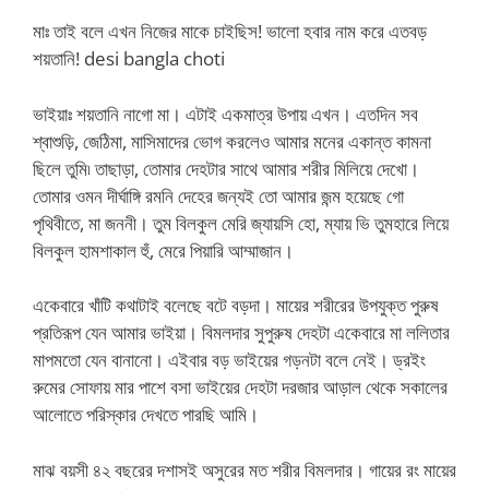
মাঃ তাই বলে এখন নিজের মাকে চাইছিস! ভালো হবার নাম করে এতবড়
শয়তানি! desi bangla choti
ভাইয়াঃ শয়তানি নাগো মা। এটাই একমাত্র উপায় এখন। এতদিন সব
শ্বাশুড়ি, জেঠিমা, মাসিমাদের ভোগ করলেও আমার মনের একান্ত কামনা
ছিলে তুমি৷ তাছাড়া, তোমার দেহটার সাথে আমার শরীর মিলিয়ে দেখো।
তোমার ওমন দীর্ঘাঙ্গি রমনি দেহের জন্যই তো আমার জন্ম হয়েছে গো
পৃথিবীতে, মা জননী। তুম বিলকুল মেরি জ্যায়সি হো, ম্যায় ভি তুমহারে লিয়ে
বিলকুল হামশাকাল হুঁ, মেরে পিয়ারি আম্মাজান।
একেবারে খাঁটি কথাটাই বলেছে বটে বড়দা। মায়ের শরীরের উপযুক্ত পুরুষ
প্রতিরূপ যেন আমার ভাইয়া। বিমলদার সুপুরুষ দেহটা একেবারে মা ললিতার
মাপমতো যেন বানানো। এইবার বড় ভাইয়ের গড়নটা বলে নেই। ড্রইং
রুমের সোফায় মার পাশে বসা ভাইয়ের দেহটা দরজার আড়াল থেকে সকালের
আলোতে পরিস্কার দেখতে পারছি আমি।
মাঝ বয়সী ৪২ বছরের দশাসই অসুরের মত শরীর বিমলদার। গায়ের রং মায়ের