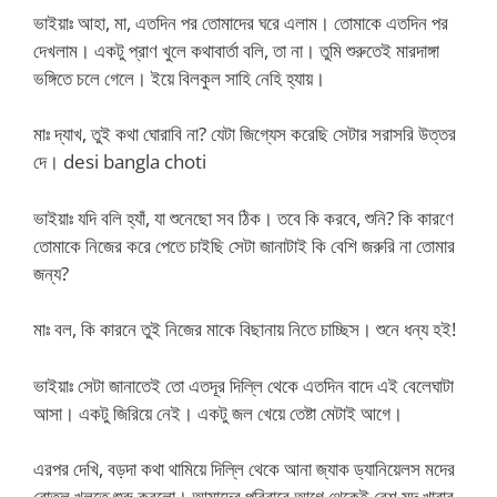
ভাইয়াঃ আহা, মা, এতদিন পর তোমাদের ঘরে এলাম। তোমাকে এতদিন পর
দেখলাম। একটু প্রাণ খুলে কথাবার্তা বলি, তা না। তুমি শুরুতেই মারদাঙ্গা
ভঙ্গিতে চলে গেলে। ইয়ে বিলকুল সাহি নেহি হ্যায়।
মাঃ দ্যাখ, তুই কথা ঘোরাবি না? যেটা জিগ্যেস করেছি সেটার সরাসরি উত্তর
দে। desi bangla choti
ভাইয়াঃ যদি বলি হ্যাঁ, যা শুনেছো সব ঠিক। তবে কি করবে, শুনি? কি কারণে
তোমাকে নিজের করে পেতে চাইছি সেটা জানাটাই কি বেশি জরুরি না তোমার
জন্য?
মাঃ বল, কি কারনে তুই নিজের মাকে বিছানায় নিতে চাচ্ছিস। শুনে ধন্য হই!
ভাইয়াঃ সেটা জানাতেই তো এতদূর দিল্লি থেকে এতদিন বাদে এই বেলেঘাটা
আসা। একটু জিরিয়ে নেই। একটু জল খেয়ে তেষ্টা মেটাই আগে।
এরপর দেখি, বড়দা কথা থামিয়ে দিল্লি থেকে আনা জ্যাক ড্যানিয়েলস মদের
বোতল খুলতে শুরু করলো। আমাদের পরিবারে আগে থেকেই বেশ মদ খাবার