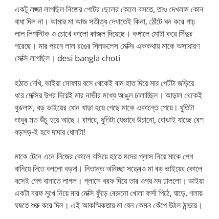
একটু লজ্জা লাগছিল নিজের পেটের ছেলের কোলে বসতে, তাও দেখলাম কোন
বাধা দিল না। আমার মা আজ সতীত্ব দেখাতেই কিনা, ঠোঁটে ঘন করে গাঢ়
লাল লিপস্টিক ও চোখে কালো কাজল দিয়েছে। কপালে মোটা করে সিঁদুর
পরেছে। মার পরনে লাল রঙের স্লিভলেস মেক্সি৷ এককথায় মাকে অসাধারণ
সেক্সি লাগছিল। desi bangla choti
হঠাত দেখি, ভাইয়া সোফায় বসে থেকেই বাম হাত দিয়ে মার পেটটা জড়িয়ে
ধরে মেক্সির উপর দিয়েই মার নাভীর মধ্যে আঙুল চালাচ্ছিল। আড়াল থেকেই
বুঝলাম, বড় ভাইয়ের ধোন খাড়া হয়ে গেছে মাকে একান্তে পেয়ে। ধুতিটা
তাবুর মত উঁচু হয়ে আছে। বাপরে, ধুতিটা যেভাবে উচানো, বোঝাই যাচ্ছে বেশ
বড়সড়-ই হবে দাদার ধোনটা!
মাকে টেনে এনে নিজের কোলে বসিয়ে হাতে মদের গ্লাস নিয়ে মাকে পেগ
বানিয়ে দিতে বললো বড়দা। নিতান্ত অনিচ্ছা সত্ত্বেও মা বড় ভাইয়ের কোলে
বসেই পেগ বানাতে লাগল। গ্লাসে বরফ দিয়ে তার ওপর মদ ঢাললো। ভাইয়া
একটা বরফ মুখে নিয়ে মার মেক্সি ফুঁড়ে বেরুনো খোলা ফর্সা পিঠে, ঘাড়ে, গলায়
ঘষতে শুরু করে দিল। এই আকস্মিকতায় মা যেন কেমন কেঁপে উঠল ঠান্ডায়।