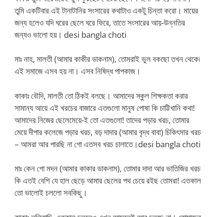
তুমি একটিবার এই টানাটানির সংসারের কথাটাও একটু চিন্তা করো। মায়ের
জন্য হলেও যদি ঘরের ছেলে ঘরে ফিরে, তাতে সংসারের আয়-উন্নতির
জন্যও ভালো হয়। desi bangla choti
মাঃ নাহ, মালতী (আমার কাকীর ডাকনাম), তোমরাই ভুল বকছো তখন থেকে৷
এই সমাজে এসব হয় না। এসব নিষিদ্ধ পাপকাজ।
কাকাঃ বৌদি, মালতী তো ঠিকই বলছে। আমাদের স্কুল শিক্ষকতা করার
সামান্য আয়ে এই খরচের বাজারে এতগুলো মানুষ পোষা কি চাট্টিখানি কথা!
আমাদের নিজের ছেলেমেয়ে-ই তো এতগুলো! তাদের পড়ার খরচ, তোমার
মেয়ে দীপার কলেজে পড়ার খরচ, বড় দাদার (আমার বৃদ্ধ বাবা) চিকিৎসার খরচ
– আমরা আর পারছি না গো এতসব খরচ চালাতে।desi bangla choti
মাঃ কেন গো মদন (আমার কাকার ডাকনাম), তোমার দাদা আর ভাতিজির খরচ
কি এতই বেশি যে হাল ছেড়ে আমার ছেলের পথ চেয়ে রইছ তোমরা! এতকাল
তো ভালোই চললো সবকিছু।