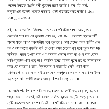
গরনের চিরায়ত বাঙালি নারী পুরুষের মতই হয়েছি। মার এই ফর্সা,
লম্বাচওড়া গরনটা পেয়েছে বড়ভাই, যেটা পরে জায়গামত বলছি। desi
bangla choti
এই বয়সের জাস্তি মহিলাদের মত মায়ের শরীরটাও বেশ বড়সড়, তবে
কোমরটা বেশ সরু সে তুলনায়, শেপ ৪২–৩৪–৪০। তলপেটে হালকা চর্বি
থাকায় মাকে আরও আকর্ষনীয় করে তুলেছে। ফর্সা পেটের মাঝে নাভীটা যেন
বড় একটা কালো সুগভীর গর্ত৷ যে কোন বাচ্চা ছেলের নুনু পুরো ঢুকে যাবে মার
নাভীতে। বয়স হওয়ায় আর এই মদালসা দেহের জন্য মা এখন আর তেমন
শাড়ি-ব্লাউজ-শায়া পড়ে না। সারাদিন ঘরের কাজের বুয়ার মত ঘর সামলানোর
কাজ তো আছেই। তাই, স্লিভলেস বা হাতাকাটা মেক্সি পরাই থাকে
বেশিরভাগ সময়। ঘরের বাইরে গেলে বা পরপুরুষ কেও আসলে মেক্সির উপর
বড় ওড়না বা দোপাট্টা জড়িয়ে নেয়। desi bangla choti
মার মেক্সি-পরিহিত হাতাকাটা কাপড়ের তলে ব্রা পেন্টি পড়ে মা। বড় বড় দুধ
পাছার ভার সামলাতেই এই বয়সেও ললিতা আন্ডার-গার্মেন্টস পড়ে। তবে, ব্রা-
পেন্টি থাকলেও জামার ওপর দিয়েই মার শরীরটা বেশ বোঝা যায়। কামানো
বগলের পাশ দিয়ে ফরসা লাউয়ের মত মাই দুটোর সাইড গুলো মেক্সি ফুরে