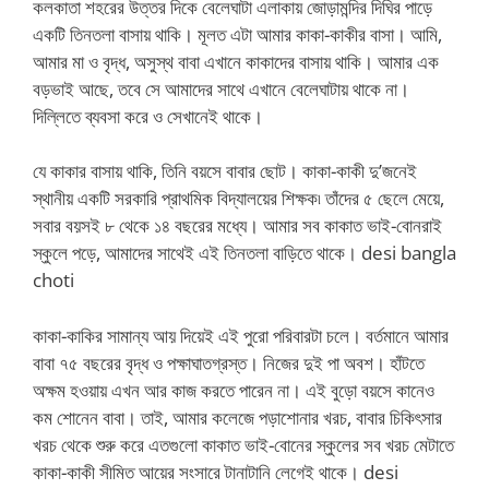
কলকাতা শহরের উত্তর দিকে বেলেঘাটা এলাকায় জোড়ামন্দির দিঘির পাড়ে
একটি তিনতলা বাসায় থাকি। মূলত এটা আমার কাকা-কাকীর বাসা। আমি,
আমার মা ও বৃদ্ধ, অসুস্থ বাবা এখানে কাকাদের বাসায় থাকি। আমার এক
বড়ভাই আছে, তবে সে আমাদের সাথে এখানে বেলেঘাটায় থাকে না।
দিল্লিতে ব্যবসা করে ও সেখানেই থাকে।
যে কাকার বাসায় থাকি, তিনি বয়সে বাবার ছোট। কাকা-কাকী দু’জনেই
স্থানীয় একটি সরকারি প্রাথমিক বিদ্যালয়ের শিক্ষক৷ তাঁদের ৫ ছেলে মেয়ে,
সবার বয়সই ৮ থেকে ১৪ বছরের মধ্যে। আমার সব কাকাত ভাই-বোনরাই
স্কুলে পড়ে, আমাদের সাথেই এই তিনতলা বাড়িতে থাকে। desi bangla
choti
কাকা-কাকির সামান্য আয় দিয়েই এই পুরো পরিবারটা চলে। বর্তমানে আমার
বাবা ৭৫ বছরের বৃদ্ধ ও পক্ষাঘাতগ্রস্ত। নিজের দুই পা অবশ। হাঁটতে
অক্ষম হওয়ায় এখন আর কাজ করতে পারেন না। এই বুড়ো বয়সে কানেও
কম শোনেন বাবা। তাই, আমার কলেজে পড়াশোনার খরচ, বাবার চিকিৎসার
খরচ থেকে শুরু করে এতগুলো কাকাত ভাই-বোনের স্কুলের সব খরচ মেটাতে
কাকা-কাকী সীমিত আয়ের সংসারে টানাটানি লেগেই থাকে। desi