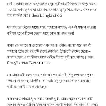
নেই। তোমার ছেলে এম্নিতেই বয়স্কা নারী ছাড়া দৈহিকভাবে তৃপ্ত হয় না।
পরিবারে এখন তুমি ছাড়া তাকে দৈহিক ভাবে তৃপ্তি দিতে পারবে, এমন কেও
আর অবশিষ্ট নেই। desi bangla choti
মাঃ তাই বলে নিজের মায়ের সাথে অজাচার সম্পর্ক? এও কী সম্ভব কখনো!
কলিযুগ হলেও নিজের ছেলের সাথে কোন মা এসব করে!
কাকাঃ কে বলেছে মা ছেলেতে এসব হয় না, বৌদি? বাংলার ঘরে ঘরে কী
অজাচার হচ্ছে সেখবর তুমি রাখো! মোবাইল, ইন্টারনেট ঘেটেই দেখো –
কতশত ছেলে এখন নিজের মাকে দৈহিক মিলনে সুখী করে রাখছে। ওসব
নিয়ে তুমি মোটেও চিন্তা কোর নাতো!
মাঃ আমার এই বয়সে ওসব করার আর ক্ষমতা নেই, ঠাকুরপো৷ ওসব পুরুষ
সঙ্গমের যৌবন বহু আগেই শেষ। তোমার বৃদ্ধ দাদার থেকে যা পেয়েছি
অতীতে, সেটাই ঢের আমার জন্য।
কাকাঃ আহা ললিতাদি, আমরা দু’জনেই বুঝি, আমার বড়দা তোমাকে দু’টি
সন্তান দিলেও শারীরিক মিলনের আসল মজাটা কখনো দিতে পারে নি। দাদার