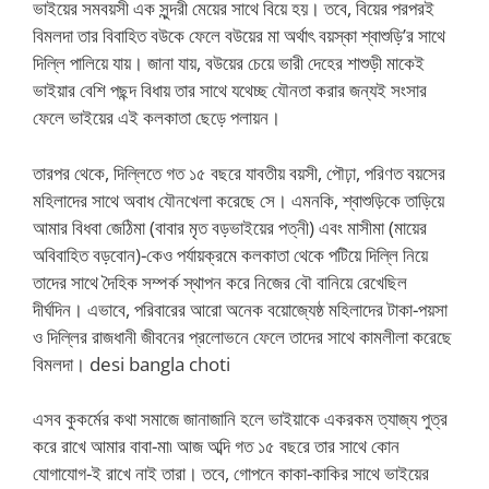
ভাইয়ের সমবয়সী এক সুন্দরী মেয়ের সাথে বিয়ে হয়। তবে, বিয়ের পরপরই
বিমলদা তার বিবাহিত বউকে ফেলে বউয়ের মা অর্থাৎ বয়স্কা শ্বাশুড়ি’র সাথে
দিল্লি পালিয়ে যায়। জানা যায়, বউয়ের চেয়ে ভারী দেহের শাশুড়ী মাকেই
ভাইয়ার বেশি পছন্দ বিধায় তার সাথে যথেচ্ছ যৌনতা করার জন্যই সংসার
ফেলে ভাইয়ের এই কলকাতা ছেড়ে পলায়ন।
তারপর থেকে, দিল্লিতে গত ১৫ বছরে যাবতীয় বয়সী, পৌঢ়া, পরিণত বয়সের
মহিলাদের সাথে অবাধ যৌনখেলা করেছে সে। এমনকি, শ্বাশুড়িকে তাড়িয়ে
আমার বিধবা জেঠিমা (বাবার মৃত বড়ভাইয়ের পত্নী) এবং মাসীমা (মায়ের
অবিবাহিত বড়বোন)-কেও পর্যায়ক্রমে কলকাতা থেকে পটিয়ে দিল্লি নিয়ে
তাদের সাথে দৈহিক সম্পর্ক স্থাপন করে নিজের বৌ বানিয়ে রেখেছিল
দীর্ঘদিন। এভাবে, পরিবারের আরো অনেক বয়োজ্যেষ্ঠ মহিলাদের টাকা-পয়সা
ও দিল্লির রাজধানী জীবনের প্রলোভনে ফেলে তাদের সাথে কামলীলা করেছে
বিমলদা। desi bangla choti
এসব কুকর্মের কথা সমাজে জানাজানি হলে ভাইয়াকে একরকম ত্যাজ্য পুত্র
করে রাখে আমার বাবা-মা৷ আজ অব্দি গত ১৫ বছরে তার সাথে কোন
যোগাযোগ-ই রাখে নাই তারা। তবে, গোপনে কাকা-কাকির সাথে ভাইয়ের