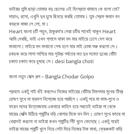
ভাইয়াঃ তুমি ছাড়া তোমার বড় ছেলের এই হিংস্রতা থামাবে কে বলো তো?
দাড়াও, রসো, এখুনি দুধ চুষে ছিবড়ে করছি তোমার। তুম স্রেফ জবান বন
কারকে মাজা লে লো, মা।
Heart বাংলা চটি পড়ুন, ঠাকুরদা’র সেরা চটির সাথেই থাকুন Heart
আমি দেখছি, ভাই এখন গ্লাসে থাকা মদ মার মাইয়ে ঢেলে বেশ করে
মাখালো। মাইয়ে মদ মাখানো শেষ হলে মার মাই চোষা শুরু করলো সে।
চকচক করে লালা লাগিয়ে মার সুউচ্চ পর্বতের মত দুধ সমেত দুধের বোঁটা
চকাত চকাত করে চুষছে সে। desi bangla choti
বাংলা নতুন সেক্স গল্প – Bangla Chodar Golpo
প্রথমে একটু গাই গুঁই করলেও নিজের মাইয়ের বোঁটায় বিমলদার মুখের তীব্র
চোষণ সুখে মা ক্রমশ নিস্তেজ হয়ে পরছিল। একটু পরে মা কাম-সুখে ও
ফরেন মদের উত্তেজনায় একবারে কাহিল হয়ে পরতেই ভাইয়া পা থেকে
মায়ের মেক্সি উঠিয়ে প্যান্টির দড়ি খোলার দিকে মন দিল। চোষণ সুখে কাতর মা
খেয়ালই করলো না ভাইয়া কখন প্যান্টির গিঁট খুলে ফেলেছে। একটু পরেই
ভাইয়া মায়ের প্যান্টি খুলে নিয়ে সেটা দিয়ে নিজের টাক মাথা, ফ্রেঞ্চকাট দাড়ি