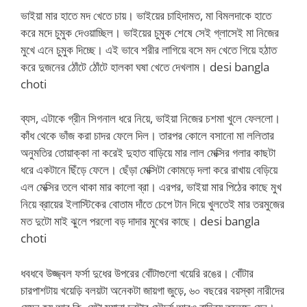
ভাইয়া মার হাতে মদ খেতে চায়। ভাইয়ের চাহিদামত, মা বিমলদাকে হাতে
করে মদে চুমুক দেওয়াচ্ছিল। ভাইয়ের চুমুক শেষে সেই গ্লাসেই মা নিজের
মুখে এনে চুমুক দিচ্ছে। এই ভাবে শরীর লাগিয়ে বসে মদ খেতে গিয়ে হঠাত
করে দুজনের ঠোঁটে ঠোঁটে হালকা ঘষা খেতে দেখলাম। desi bangla
choti
ব্যস, এটাকে গ্রীন সিগনাল ধরে নিয়ে, ভাইয়া নিজের চশমা খুলে ফেললো।
কাঁধ থেকে ভাঁজ করা চাদর ফেলে দিল। তারপর কোলে বসানো মা ললিতার
অনুমতির তোয়াক্কা না করেই দুহাত বাড়িয়ে মার লাল মেক্সির গলার কাছটা
ধরে একটানে ছিঁড়ে ফেলে। ছেঁড়া মেক্সিটা কোমড়ে দলা করে রাখায় বেড়িয়ে
এল মেক্সির তলে থাকা মার কালো ব্রা। এরপর, ভাইয়া মার পিঠের কাছে মুখ
নিয়ে ব্রায়ের ইলাস্টিকের বোতাম দাঁতে চেপে টান দিয়ে খুলতেই মার তরমুজের
মত দুটো মাই ঝুলে পরলো বড় দাদার মুখের কাছে। desi bangla
choti
ধবধবে উজ্জ্বল ফর্সা দুধের উপরের বোঁটাগুলো খয়েরি রঙের। বোঁটার
চারপাশটায় খয়েড়ি বলয়টা অনেকটা জায়গা জুড়ে, ৬০ বছরের বয়স্কা নারীদের