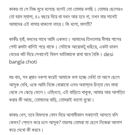
কাকাঃ তা সে নিজ মুখে বলেছে বলেই তো তোমায় বলছি। তোমার ছেলেরও
তো বয়স ম্যালা, ৪২ বছরে বিয়ে থা যখন আর হবে না, তখন মার সাথেই
আমাদের এই বাসায় থাকলো নাহয়। কি বলো, মালতী?
কাকীঃ হ্যাঁ, মদনের সাথে আমি একমত। আমাদের তিনতলার দীপার পাশের
গেস্ট রুমটা খালিই পড়ে থাকে। সেটাকে আরোকটু গুছিয়ে, একটা ডাবল
বেডের খাট দিয়ে সেখানেই বিমল ভাতিজাকে রাখা যাবে বৈকি। desi
bangla choti
মাঃ বাহ, সব প্ল্যান নকশা করেই আমাকে বলা হচ্ছে দেখি! তা আগে ছেলে
আসুক দেখি, ওকে আমি নিজে বোঝাবো এসব অবাস্তব চিন্তা যেন মাথা
থেকে সে ঝেড়ে ফেলে। এম্নিতে, এই বাড়িতে থাকুক, আমার আর আপত্তি
করার কী আছে, তোমাদের বাড়ি, তোমরাই ভালো বুঝো।
কাকাঃ বেশ, তবে বিমলকে ফোন দিয়ে আগামীকাল সকালেই আসতে বলি
কেমন? প্লেনে করে চলে আসুক? তারপর তোমরা মা ছেলে নিজেরা আলাপ
করে দেখো কী করবে।