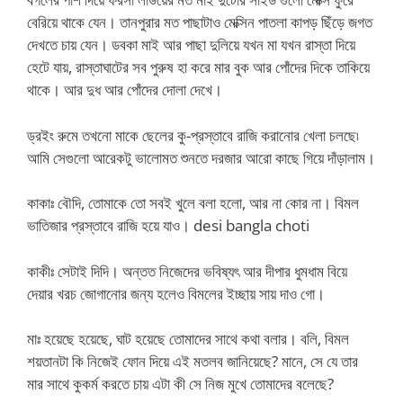
বেরিয়ে থাকে যেন। তানপুরার মত পাছাটাও মেক্সিন পাতলা কাপড় ছিঁড়ে জগত
দেখতে চায় যেন। ডবকা মাই আর পাছা দুলিয়ে যখন মা যখন রাস্তা দিয়ে
হেটে যায়, রাস্তাঘাটের সব পুরুষ হা করে মার বুক আর পোঁদের দিকে তাকিয়ে
থাকে। আর দুধ আর পোঁদের দোলা দেখে।
ড্রইং রুমে তখনো মাকে ছেলের কু-প্রস্তাবে রাজি করানোর খেলা চলছে৷
আমি সেগুলো আরেকটু ভালোমত শুনতে দরজার আরো কাছে গিয়ে দাঁড়ালাম।
কাকাঃ বৌদি, তোমাকে তো সবই খুলে বলা হলো, আর না কোর না। বিমল
ভাতিজার প্রস্তাবে রাজি হয়ে যাও। desi bangla choti
কাকীঃ সেটাই দিদি। অন্তত নিজেদের ভবিষ্যৎ আর দীপার ধুমধাম বিয়ে
দেয়ার খরচ জোগানোর জন্য হলেও বিমলের ইচ্ছায় সায় দাও গো।
মাঃ হয়েছে হয়েছে, ঘাট হয়েছে তোমাদের সাথে কথা বলার। বলি, বিমল
শয়তানটা কি নিজেই ফোন দিয়ে এই মতলব জানিয়েছে? মানে, সে যে তার
মার সাথে কুকর্ম করতে চায় এটা কী সে নিজ মুখে তোমাদের বলেছে?