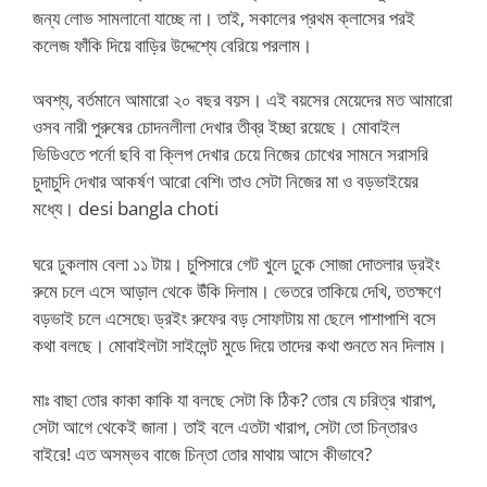
জন্য লোভ সামলানো যাচ্ছে না। তাই, সকালের প্রথম ক্লাসের পরই
কলেজ ফাঁকি দিয়ে বাড়ির উদ্দেশ্যে বেরিয়ে পরলাম।
অবশ্য, বর্তমানে আমারো ২০ বছর বয়স। এই বয়সের মেয়েদের মত আমারো
ওসব নারী পুরুষের চোদনলীলা দেখার তীব্র ইচ্ছা রয়েছে। মোবাইল
ভিডিওতে পর্নো ছবি বা ক্লিপ দেখার চেয়ে নিজের চোখের সামনে সরাসরি
চুদাচুদি দেখার আকর্ষণ আরো বেশি৷ তাও সেটা নিজের মা ও বড়ভাইয়ের
মধ্যে। desi bangla choti
ঘরে ঢুকলাম বেলা ১১ টায়। চুপিসারে গেট খুলে ঢুকে সোজা দোতলার ড্রইং
রুমে চলে এসে আড়াল থেকে উঁকি দিলাম। ভেতরে তাকিয়ে দেখি, ততক্ষণে
বড়ভাই চলে এসেছে৷ ড্রইং রুফের বড় সোফাটায় মা ছেলে পাশাপাশি বসে
কথা বলছে। মোবাইলটা সাইলেন্ট মুডে দিয়ে তাদের কথা শুনতে মন দিলাম।
মাঃ বাছা তোর কাকা কাকি যা বলছে সেটা কি ঠিক? তোর যে চরিত্র খারাপ,
সেটা আগে থেকেই জানা। তাই বলে এতটা খারাপ, সেটা তো চিন্তারও
বাইরে! এত অসম্ভব বাজে চিন্তা তোর মাথায় আসে কীভাবে?