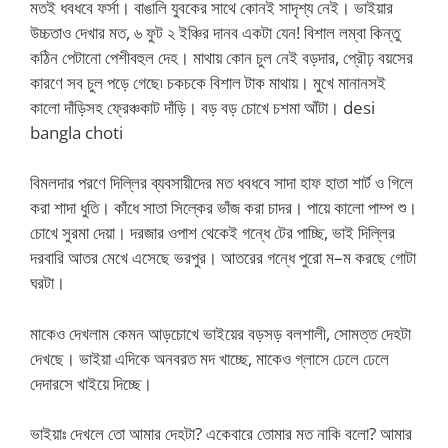
মতই ধবধবে ফর্সা। বাঙালি যুবকের সাথে কোনই সাদৃশ্য নেই। ভাইয়ার
উচ্চতাও দেখার মত, ৬ ফুট ২ ইঞ্চির দানব একটা যেন! বিশাল লম্বা কিন্তু
কঠিন পেটানো পেশীবহুল দেহ। মাথায় কোন চুল নেই বড়দার, প্রৌঢ় বয়সের
কারণে সব চুল পড়ে গেছে৷ চকচকে বিশাল টাক মাথায়। মুখে মানানসই
কালো দাঁড়িসহ ফ্রেঞ্চকাট দাঁড়ি। বড় বড় চোখে চশমা আঁটা। desi
bangla choti
বিমলদার পরণে দিল্লির ব্যবসায়ীদের মত ধবধবে সাদা হাফ হাতা শার্ট ও গিলে
করা শাদা ধুতি। কাঁধে সাতা সিল্কের ভাঁজ করা চাদর। পায়ে কালো পাম্প শু।
চোখে সুরমা দেয়া। দরজার ওপাশ থেকেই গন্ধে টের পাচ্ছি, ভাই দিল্লির
দরবারি আতর মেখে এসেছে ভরপুর। আতরের গন্ধে পুরো ম–ম করছে গোটা
ঘরটা।
মাকেও দেখলাম কেমন আড়চোখে ভাইয়ের বড়সড় বলশালী, সোমত্ত দেহটা
দেখছে। ভাইয়া এদিকে অনবরত মদ খাচ্ছে, মাকেও গ্লাসে ঢেলে ঢেলে
দেদারসে খাইয়ে দিচ্ছে।
ভাইয়াঃ দেখলে তো আমার দেহটা? একেবারে তোমার মত নাকি বলো? আমার