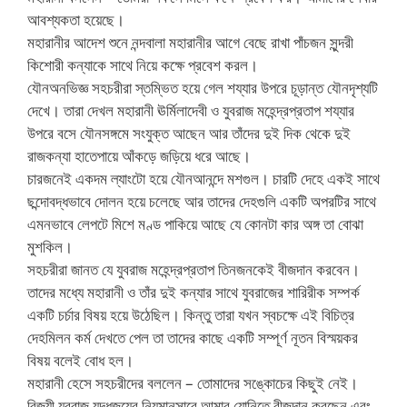
আবশ্যকতা হয়েছে।
মহারানীর আদেশ শুনে নন্দবালা মহারানীর আগে বেছে রাখা পাঁচজন সুন্দরী
কিশোরী কন্যাকে সাথে নিয়ে কক্ষে প্রবেশ করল।
যৌনঅনভিজ্ঞ সহচরীরা স্তম্ভিত হয়ে গেল শয্যার উপরে চূড়ান্ত যৌনদৃশ্যটি
দেখে। তারা দেখল মহারানী ঊর্মিলাদেবী ও যুবরাজ মহেন্দ্রপ্রতাপ শয্যার
উপরে বসে যৌনসঙ্গমে সংযুক্ত আছেন আর তাঁদের দুই দিক থেকে দুই
রাজকন্যা হাতেপায়ে আঁকড়ে জড়িয়ে ধরে আছে।
চারজনেই একদম ল্যাংটো হয়ে যৌনআনন্দে মশগুল। চারটি দেহে একই সাথে
ছন্দোবদ্ধভাবে দোলন হয়ে চলেছে আর তাদের দেহগুলি একটি অপরটির সাথে
এমনভাবে লেপটে মিশে মণ্ড পাকিয়ে আছে যে কোনটা কার অঙ্গ তা বোঝা
মুশকিল।
সহচরীরা জানত যে যুবরাজ মহেন্দ্রপ্রতাপ তিনজনকেই বীজদান করবেন।
তাদের মধ্যে মহারানী ও তাঁর দুই কন্যার সাথে যুবরাজের শারিরীক সম্পর্ক
একটি চর্চার বিষয় হয়ে উঠেছিল। কিন্তু তারা যখন স্বচক্ষে এই বিচিত্র
দেহমিলন কর্ম দেখতে পেল তা তাদের কাছে একটি সম্পূর্ণ নূতন বিস্ময়কর
বিষয় বলেই বোধ হল।
মহারানী হেসে সহচরীদের বললেন – তোমাদের সঙ্কোচের কিছুই নেই।
বিজয়ী যুবরাজ যুদ্ধজয়ের নিয়মানুসারে আমার যোনিতে বীজদান করছেন এবং