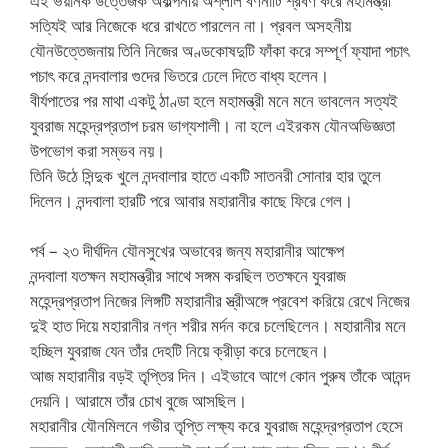
এই ভয়ানক উত্তেজক অকল্পনীয় অশ্লীল বর্ণনাটি শ্রবণ করে মহামন্ত্রী
সত্যিই আর নিজেকে ধরে রাখতে পারলেন না। প্রবল অসহনীয়
যৌনউত্তেজনায় তিনি নিজের অণ্ডকোষদুটি ফাঁকা করে সম্পূর্ণ ফ্যাদা পচাৎ
পচাৎ করে নন্দবালার গুদের ভিতরে ঢেলে দিতে বাধ্য হলেন।
বীর্যপাতের পর মাথা একটু ঠাণ্ডা হলে মহামন্ত্রী মনে মনে ভাবলেন সত্যই
যুবরাজ মহেন্দ্রপ্রতাপ চরম ভাগ্যশালী। না হলে এইরকম যৌনঅভিজ্ঞতা
উপভোগ করা সম্ভব নয়।
তিনি উঠে সিন্দুক খুলে নন্দবালার হাতে একটি সাতনরী সোনার হার তুলে
দিলেন। নন্দবালা হারটি পরে আবার মহারানীর কাছে ফিরে গেল।
পর্ব – ২৩ দীর্ঘদিন যৌনসুখের অভাবের জন্য মহারানীর আক্ষেপ
নন্দবালা যতক্ষন মহামন্ত্রীর সাথে সঙ্গম করছিল ততক্ষনে যুবরাজ
মহেন্দ্রপ্রতাপ নিজের লিঙ্গটি মহারানীর স্ত্রীঅঙ্গে প্রবেশ করিয়ে রেখে নিজের
দুই হাত দিয়ে মহারানীর নগ্ন শরীর মর্দন করে চলেছিলেন। মহারানীর মনে
হচ্ছিল যুবরাজ যেন তাঁর দেহটি নিয়ে ক্রীড়া করে চলেছেন।
আজ মহারানীর বড়ই তৃপ্তির দিন। এইভাবে আগে কোন পুরুষ তাঁকে আনন্দ
দেয়নি। আরামে তাঁর চোখ বুজে আসছিল।
মহারানীর যৌনমিলনে গভীর তৃপ্তি লক্ষ্য করে যুবরাজ মহেন্দ্রপ্রতাপ হেসে