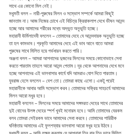
সাথে এর কোনো মিল নেই।
মধুমতী বলল – নারী-পুরুষের মিলন ও সম্ভোগ সম্পর্কে আমরা কিছুই
জানতাম না। আজ নিজের চোখে এই বিচিত্র ক্রিয়াকলাপ দেখে ভীষন আনন্দ
হচ্ছে আর আমাদের শরীরের মধ্যে অদ্ভুত অনুভূতি হচ্ছে।
মহারানী ঊর্মিলাদেবী বললেন – তোমাদের দেহে যে আনন্দদায়ক অনুভূতি হচ্ছে
তা হল কামভাব। প্রকৃতি আমাদের দেহে এই ভাব আনে যাতে আমরা
পুরুষের সাথে মিলিত হয়ে গর্ভধারন করতে পারি।
অঞ্জনা বলল – আমরা আপনাদের দুজনের মিলনের সময়ে কোনোভাবে সেবা
করতে পারতাম তাহলে আরো আনন্দ পেতাম। দূর থেকে আপনাদের দেখে মনে
হচ্ছে আপনাদের এই ভালবাসার কার্যে যদি আমরাও যোগ দিতে পারতাম।
যুবরাজ হেসে বললেন – বেশ তো। তোমরা কাছে এসো। একটু পরেই
মহারানীকে আবার আমি সম্ভোগ করব। তোমাদের সক্রিয় সাহচর্যে আমাদের
মিলন আরো মধুর হবে।
মহারানী বললেন – মিলনের সময়ে আমাদের সঙ্গমরত দেহের সাথে তোমাদের
দুই বোনের উলঙ্গ দেহের স্পর্শ খুবই মনোরম হবে। আমি তোমাদের যেরকম
বলব তোমরা সেইরকম ভাবে আমাদের সেবা করবে। তোমাদের শারিরীক
ঘনিষ্ঠতায় আমাদের এই ফুলশয্যার ভালবাসা আরো মধুর হয়ে উঠবে।
মধুমতী বলল – আমি লক্ষ্য করলাম যে আপনারা তিন বার তিন ভাবে মিলিত