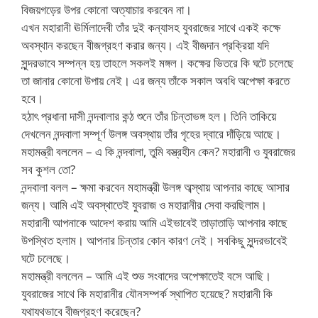
বিজয়গড়ের উপর কোনো অত্যাচার করবেন না।
এখন মহারানী ঊর্মিলাদেবী তাঁর দুই কন্যাসহ যুবরাজের সাথে একই কক্ষে
অবস্থান করছেন বীজগ্রহণ করার জন্য। এই বীজদান প্রক্রিয়া যদি
সুন্দরভাবে সম্পন্ন হয় তাহলে সকলই মঙ্গল। কক্ষের ভিতরে কি ঘটে চলেছে
তা জানার কোনো উপায় নেই। এর জন্য তাঁকে সকাল অবধি অপেক্ষা করতে
হবে।
হঠাৎ প্রধানা দাসী নন্দবালার কন্ঠ শুনে তাঁর চিন্তাভঙ্গ হল। তিনি তাকিয়ে
দেখলেন নন্দবালা সম্পূর্ণ উলঙ্গ অবস্থায় তাঁর গৃহের দ্বারে দাঁড়িয়ে আছে।
মহামন্ত্রী বললেন – এ কি নন্দবালা, তুমি বস্ত্রহীন কেন? মহারানী ও যুবরাজের
সব কুশল তো?
নন্দবালা বলল – ক্ষমা করবেন মহামন্ত্রী উলঙ্গ অব্স্থায় আপনার কাছে আসার
জন্য। আমি এই অবস্থাতেই যুবরাজ ও মহারানীর সেবা করছিলাম।
মহারানী আপনাকে আদেশ করায় আমি এইভাবেই তাড়াতাড়ি আপনার কাছে
উপস্থিত হলাম। আপনার চিন্তার কোন কারণ নেই। সবকিছু সুন্দরভাবেই
ঘটে চলেছে।
মহামন্ত্রী বললেন – আমি এই শুভ সংবাদের অপেক্ষাতেই বসে আছি।
যুবরাজের সাথে কি মহারানীর যৌনসম্পর্ক স্থাপিত হয়েছে? মহারানী কি
যথাযথভাবে বীজগ্রহণ করেছেন?