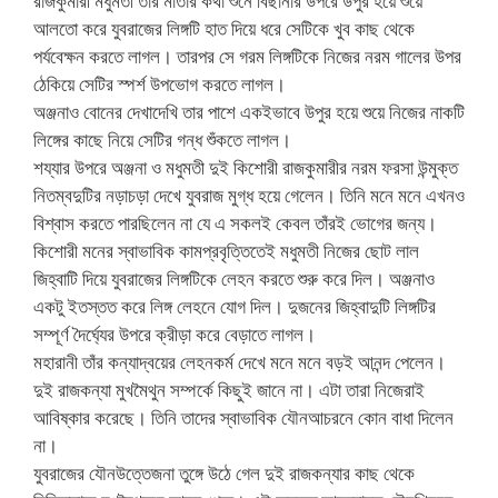
রাজকুমারী মধুমতী তার মাতার কথা শুনে বিছানার উপরে উপুর হয়ে শুয়ে
আলতো করে যুবরাজের লিঙ্গটি হাত দিয়ে ধরে সেটিকে খুব কাছ থেকে
পর্যবেক্ষন করতে লাগল। তারপর সে গরম লিঙ্গটিকে নিজের নরম গালের উপর
ঠেকিয়ে সেটির স্পর্শ উপভোগ করতে লাগল।
অঞ্জনাও বোনের দেখাদেখি তার পাশে একইভাবে উপুর হয়ে শুয়ে নিজের নাকটি
লিঙ্গের কাছে নিয়ে সেটির গন্ধ শুঁকতে লাগল।
শয্যার উপরে অঞ্জনা ও মধুমতী দুই কিশোরী রাজকুমারীর নরম ফরসা উন্মুক্ত
নিতম্বদুটির নড়াচড়া দেখে যুবরাজ মুগ্ধ হয়ে গেলেন। তিনি মনে মনে এখনও
বিশ্বাস করতে পারছিলেন না যে এ সকলই কেবল তাঁরই ভোগের জন্য।
কিশোরী মনের স্বাভাবিক কামপ্রবৃত্তিতেই মধুমতী নিজের ছোট লাল
জিহ্বাটি দিয়ে যুবরাজের লিঙ্গটিকে লেহন করতে শুরু করে দিল। অঞ্জনাও
একটু ইতস্তত করে লিঙ্গ লেহনে যোগ দিল। দুজনের জিহ্বাদুটি লিঙ্গটির
সম্পূর্ণ দৈর্ঘ্যের উপরে ক্রীড়া করে বেড়াতে লাগল।
মহারানী তাঁর কন্যাদ্বয়ের লেহনকর্ম দেখে মনে মনে বড়ই আনন্দ পেলেন।
দুই রাজকন্যা মুখমৈথুন সম্পর্কে কিছুই জানে না। এটা তারা নিজেরাই
আবিষ্কার করেছে। তিনি তাদের স্বাভাবিক যৌনআচরনে কোন বাধা দিলেন
না।
যুবরাজের যৌনউত্তেজনা তুঙ্গে উঠে গেল দুই রাজকন্যার কাছ থেকে