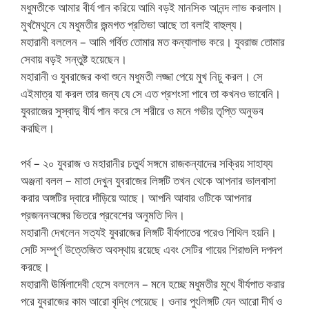
মধুমতীকে আমার বীর্য পান করিয়ে আমি বড়ই মানসিক আনন্দ লাভ করলাম।
মুখমৈথুনে যে মধুমতীর জন্মগত প্রতিভা আছে তা বলাই বাহুল্য।
মহারানী বললেন – আমি গর্বিত তোমার মত কন্যালাভ করে। যুবরাজ তোমার
সেবায় বড়ই সন্তুষ্ট হয়েছেন।
মহারানী ও যুবরাজের কথা শুনে মধুমতী লজ্জা পেয়ে মুখ নিচু করল। সে
এইমাত্র যা করল তার জন্য যে সে এত প্রশংসা পাবে তা কখনও ভাবেনি।
যুবরাজের সুস্বাদু বীর্য পান করে সে শরীরে ও মনে গভীর তৃপ্তি অনুভব
করছিল।
পর্ব – ২০ যুবরাজ ও মহারানীর চতুর্থ সঙ্গমে রাজকন্যাদের সক্রিয় সাহায্য
অঞ্জনা বলল – মাতা দেখুন যুবরাজের লিঙ্গটি তখন থেকে আপনার ভালবাসা
করার অঙ্গটির দ্বারে দাঁড়িয়ে আছে। আপনি আবার ওটিকে আপনার
প্রজননঅঙ্গের ভিতরে প্রবেশের অনুমতি দিন।
মহারানী দেখলেন সত্যই যুবরাজের লিঙ্গটি বীর্যপাতের পরেও শিথিল হয়নি।
সেটি সম্পূর্ণ উত্তেজিত অবস্থায় রয়েছে এবং সেটির গায়ের শিরাগুলি দপদপ
করছে।
মহারানী ঊর্মিলাদেবী হেসে বললেন – মনে হচ্ছে মধুমতীর মুখে বীর্যপাত করার
পরে যুবরাজের কাম আরো বৃদ্ধি পেয়েছে। ওনার পুংলিঙ্গটি যেন আরো দীর্ঘ ও