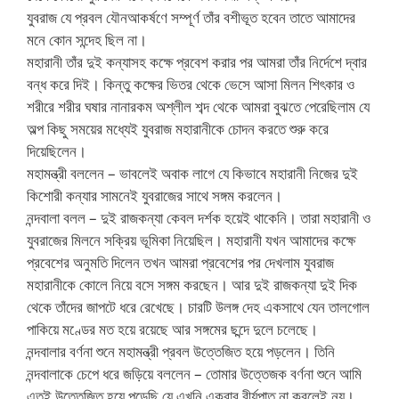
যুবরাজ যে প্রবল যৌনআকর্ষণে সম্পূর্ণ তাঁর বশীভূত হবেন তাতে আমাদের
মনে কোন সন্দেহ ছিল না।
মহারানী তাঁর দুই কন্যাসহ কক্ষে প্রবেশ করার পর আমরা তাঁর নির্দেশে দ্বার
বন্ধ করে দিই। কিন্তু কক্ষের ভিতর থেকে ভেসে আসা মিলন শিৎকার ও
শরীরে শরীর ঘষার নানারকম অশ্লীল শব্দ থেকে আমরা বুঝতে পেরেছিলাম যে
অল্প কিছু সময়ের মধ্যেই যুবরাজ মহারানীকে চোদন করতে শুরু করে
দিয়েছিলেন।
মহামন্ত্রী বললেন – ভাবলেই অবাক লাগে যে কিভাবে মহারানী নিজের দুই
কিশোরী কন্যার সামনেই যুবরাজের সাথে সঙ্গম করলেন।
নন্দবালা বলল – দুই রাজকন্যা কেবল দর্শক হয়েই থাকেনি। তারা মহারানী ও
যুবরাজের মিলনে সক্রিয় ভূমিকা নিয়েছিল। মহারানী যখন আমাদের কক্ষে
প্রবেশের অনুমতি দিলেন তখন আমরা প্রবেশের পর দেখলাম যুবরাজ
মহারানীকে কোলে নিয়ে বসে সঙ্গম করছেন। আর দুই রাজকন্যা দুই দিক
থেকে তাঁদের জাপটে ধরে রেখেছে। চারটি উলঙ্গ দেহ একসাথে যেন তালগোল
পাকিয়ে মণ্ডের মত হয়ে রয়েছে আর সঙ্গমের ছন্দে দুলে চলেছে।
নন্দবালার বর্ণনা শুনে মহামন্ত্রী প্রবল উত্তেজিত হয়ে পড়লেন। তিনি
নন্দবালাকে চেপে ধরে জড়িয়ে বললেন – তোমার উত্তেজক বর্ণনা শুনে আমি
এতই উত্তেজিত হয়ে পড়েছি যে এখনি একবার বীর্যপাত না করলেই নয়।