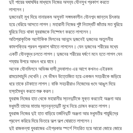
দুই পায়ের ঘষাঘষির মাধ্যমে নিজের অসহ্য যৌনসুখ প্রকাশ করতে
লাগলেন।
দুজনেরই মুখ দিয়ে নানারকম অস্ফূট সঙ্গমকালীন যৌনশব্দ জান্তব চিৎকার
হয়ে বেরিয়ে আসতে লাগল। মহারানী নিজের পুষ্ট নিতম্বটি জাঁতার মত ঘুরিয়ে
ঘুরিয়ে নিচে থাকা যুবরাজকে নিষ্পেষণ করতে লাগলেন।
অতিপ্রাকৃতিক অলৌকিক মিলনের আনন্দে দুজনেই দুজনের অতুলনীয়
কামশক্তির প্রবল প্রকাশ ঘটাতে লাগলেন। যেন দুজনের শরীরের মধ্যে
একটি যৌনযুদ্ধ চলতে লাগল। দুজনের শরীরের ঘর্ষণে মনে হতে লাগল যেন
শয্যার উপরে আগুন ধরে যাবে।
অনেক যৌনমিলনে অভিজ্ঞ দাসী নন্দবালাও এর আগে কখনও এইরকম
রামচোদাচুদি দেখেনি। সে ভীষন উত্তেজিত হয়ে একজন সহচরীকে জড়িয়ে
ধরে তাকে চটকাতে লাগল। বাকি সহচরীরাও নিজেদের গুদে আঙুল দিয়ে
হস্তমৈথুন করতে শুরু করল।
যুবরাজ নিজের হাত থেকে মহারানীর স্তনদুটিকে মুক্ত করতেই অঞ্জনা আর
মধুমতী তাদের মাতার স্তনবৃন্তদুটি মুখে নিয়ে চোষন করতে লাগল।
যুবরাজ নিজের দুই হাত বাড়িয়ে তর্জনিদুটি অঞ্জনা আর মধুমতীর পায়ুছিদ্রে
প্রবেশ করিয়ে দিয়ে ভিতরে অল্প অল্প ঘোরাতে লাগলেন।
দুই রাজকন্যা যুবরাজের এইপ্রকার স্পর্শে শিহরিত হয়ে আরো জোরে জোরে