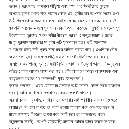
হলেন। প্রথমবার আপনারা দাঁড়িয়ে এবং বসে এবং দ্বিতীয়বার যুবরাজ
আপনার বুকের উপরে উঠে সামনে থেকে এবং তৃতীয় বার আপনার পিঠের উপর
উঠে পিছন থেকে সঙ্গম করলেন। এইভাবে কতরকম ভাবে সঙ্গম করা যায়?
মহারানী বললেন – তুমি খুব ভাল একটি প্রশ্ন করেছো মধুমতী। সঙ্গমের মূল
উদ্দেশ্য হল পুরুষের থেকে নারীর বীজরস গ্রহণ ও সন্তানধারণ। গুদের
মধ্যে পুরুষাঙ্গ স্থাপনের মাধ্যমে এটি সুসম্পন্ন হয়। দুটি যৌনাঙ্গের
সংযোগের জন্য নারী-পুরুষ নানা রকম ভঙ্গিমা করতে পারে। এগুলিকে যৌন
আসন বলা হয়। শুয়ে বসে দাঁড়িয়ে নানা ভাবেই যৌনমিলন করা যায়।
আমাদের কামশাস্ত্রে মূল চৌষট্টিটি মিলন ভঙ্গিমার উল্লেখ আছে। কিন্তু এর
বাইরেও নানা আসনে সঙ্গম করা যায়। যৌনমিলনকে আরো আনন্দদায়ক এবং
উত্তেজক করতে এই আসনগুলি খুবই গুরুত্বপূর্ণ।
যুবরাজ বললেন – এবার তোমাদের মাতাকে আমি আবার কোলে নিয়ে সম্ভোগ
করব। আমি আশা করি তোমাদের দেখতে ভালই লাগবে।
অঞ্জনা বলল – যুবরাজ, মাতার সাথে আপনার এই শারিরীক ভালবাসা দেখতে
আমার যে কি ভাল লাগছে তা আমি ভাষায় প্রকাশ করে বোঝাতে পারব না।
মাতার জায়গায় নিজেকে কল্পনা করে আমি মনে হয় আপনাদের মতই
আনন্দলাভ করছি। আপনি তাড়াতাড়ি মাতাকে আবার আদর করতে আরম্ভ
করুন।