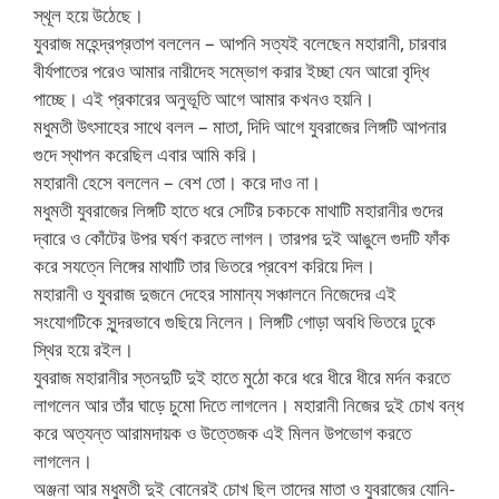
স্থূল হয়ে উঠেছে।
যুবরাজ মহেন্দ্রপ্রতাপ বললেন – আপনি সত্যই বলেছেন মহারানী, চারবার
বীর্যপাতের পরেও আমার নারীদেহ সম্ভোগ করার ইচ্ছা যেন আরো বৃদ্ধি
পাচ্ছে। এই প্রকারের অনুভূতি আগে আমার কখনও হয়নি।
মধুমতী উৎসাহের সাথে বলল – মাতা, দিদি আগে যুবরাজের লিঙ্গটি আপনার
গুদে স্থাপন করেছিল এবার আমি করি।
মহারানী হেসে বললেন – বেশ তো। করে দাও না।
মধুমতী যুবরাজের লিঙ্গটি হাতে ধরে সেটির চকচকে মাথাটি মহারানীর গুদের
দ্বারে ও কোঁটের উপর ঘর্ষণ করতে লাগল। তারপর দুই আঙুলে গুদটি ফাঁক
করে সযত্নে লিঙ্গের মাথাটি তার ভিতরে প্রবেশ করিয়ে দিল।
মহারানী ও যুবরাজ দুজনে দেহের সামান্য সঞ্চালনে নিজেদের এই
সংযোগটিকে সুন্দরভাবে গুছিয়ে নিলেন। লিঙ্গটি গোড়া অবধি ভিতরে ঢুকে
স্থির হয়ে রইল।
যুবরাজ মহারানীর স্তনদুটি দুই হাতে মুঠো করে ধরে ধীরে ধীরে মর্দন করতে
লাগলেন আর তাঁর ঘাড়ে চুমো দিতে লাগলেন। মহারানী নিজের দুই চোখ বন্ধ
করে অত্যন্ত আরামদায়ক ও উত্তেজক এই মিলন উপভোগ করতে
লাগলেন।
অঞ্জনা আর মধুমতী দুই বোনেরই চোখ ছিল তাদের মাতা ও যুবরাজের যোনি-