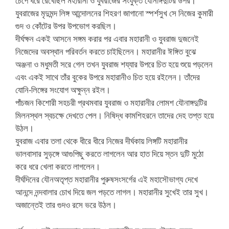
চেপে ধরে রেখেছিল মহারানী ও যুবরাজের সংযুক্ত যৌনাঙ্গদুটির উপর।
যুবরাজের মৃদুমন্দ লিঙ্গ আন্দোলনের শিহরণ জাগানো স্পর্শসুখ সে নিজের কুমারী
গুদ ও কোঁটের উপর উপভোগ করছিল।
দীর্ঘক্ষন একই আসনে সঙ্গম করার পর এবার মহারানী ও যুবরাজ দুজনেই
নিজেদের অবস্থান পরিবর্তন করতে চাইছিলেন। মহারানীর ঈঙ্গিত বুঝে
অঞ্জনা ও মধুমতী সরে গেল তখন যুবরাজ শয্যার উপরে চিত হয়ে শুয়ে পড়লেন
এবং একই সাথে তাঁর বুকের উপরে মহারানীও চিত হয়ে রইলেন। তাঁদের
যোনি-লিঙ্গের সংযোগ অক্ষুন্ন রইল।
পাঁচজন কিশোরী সহচরী প্রথমবার যুবরাজ ও মহারানীর লোমশ যৌনাঙ্গদুটির
মিলনস্থল স্বচক্ষে দেখতে পেল। নিষিদ্ধ কামশিহরনে তাদের দেহ তপ্ত হয়ে
উঠল।
যুবরাজ এবার তলা থেকে ধীরে ধীরে নিজের দীর্ঘকায় লিঙ্গটি মহারানীর
ভালবাসার সুড়ঙ্গে আগুপিছু করতে লাগলেন আর হাত দিয়ে স্তন দুটি মুঠো
করে ধরে খেলা করতে লাগলেন।
দীর্ঘদিনের যৌনঅতৃপ্ত মহারানীর পুরুষসংসর্গের এই মহাসৌভাগ্য দেখে
আনন্দে নন্দবালার চোখ দিয়ে জল পড়তে লাগল। মহারানীর সুখেই তার সুখ।
অজান্তেই তার গুদও রসে ভরে উঠল।