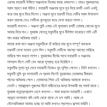
এরপর মহারানী ঈঙ্গিতে অঞ্জনাকে নিজের কাছে ডাকলেন। তারও পুরুষরসের
স্বাদ গ্রহণ করা উচিত। মহারানী অঞ্জনার মুখে মুখ দিয়ে রসটি একট একটু
করে তার মুখে দিয়ে দিলেন। অঞ্জনা মুখে তরলটি নিয়ে সেটির স্বাদ উপভোগ
করল তারপর সেও সেটিকে কুলকুচো করে ফেনা করতে লাগল।
মহারানী বললেন – অঞ্জনা তুমি এবার এই মূল্যবান রসটি তোমার বোনের মুখে
আবার দিয়ে দাও। যুবরাজ যেহেতু মধুমতীর মুখে বীর্যপাত করেছেন তাই এটি
পান করার অধিকার তারই।
মাতার কথা শুনে অঞ্জনা মধুমতীকে হাঁ করিয়ে তার মুখে সম্পূর্ণ থকথকে
তরলটি ফেনা সমেত ঢেলে দিল। মধুমতী সেটিকে আস্তে আস্তে তারিয়ে
তারিয়ে পান করতে লাগল। যুবরাজের বীর্যের সাথে মহারানী ও অঞ্জনার
লালারস মিশে সেটি যেন আরো সুস্বাদু হয়ে উঠেছিল।
মধুমতীর তৃপ্ত মুখ দেখে মহারানী নিজেও খুব তৃপ্তি পেলেন। তিনি বললেন –
মধুমতী তুমি খুব ভাগ্যবতী যে প্রথম দিনেই যুবরাজের তেজোময় বীজরস
পানের অধিকার পেলে। তোমাদের পিতা এই অধিকার আমাকে কখনও
দেননি। স্বাস্থ্যবান পুরুষের বীর্যে নারীদেহের জন্য উপকারী বহু পদার্থ থাকে।
যুবরাজ মহেন্দ্রপ্রতাপ হেসে বললেন – ক্ষমা করবেন মহারানী। এখানে
প্রকৃত ভাগ্যবান যদি কেউ থেকে থাকে সে হল আমি। আজ যে
যৌনঅভিজ্ঞতা আমার হচ্ছে তা আমি কখনও স্বপ্নেও কল্পনা করিনি।