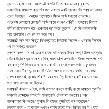
নন্দবালা হেসে বলল – মহামন্ত্রী আপনি চিন্তা করবেন না। যুবরাজ
মহারানীকে সম্ভোগ করে তাঁর গুদে এখনও অবধি চারবার তাঁর গরম ঘন ফ্যাদা
ঢেলে দিয়েছেন। ওনাদের চতুর্থবারের মিলন আমি স্বচক্ষে দেখলাম।
এইরকম জোরালো চোদাচুদি আমি আগে কখনও দেখিনি। দুজনেই বিছানা
কাঁপিয়ে ঘন্টাদেড়েক ধরে একেবারে প্রাণভরে চুদলেন। সে কি লদকালদকি
আর ঠাপাঠাপি। দেখলে মন ভরে যায়।
মহামন্ত্রী মনে মনে কিছুটা নিশ্চিন্ত হয়ে জিজ্ঞাসা করলেন – ওনাদের বীজদান
পর্ব কি সমাপ্ত হয়েছে?
নন্দবালা বলল – না না, এখনো চারজনেই শয্যার উপরে সম্পূর্ণ উলঙ্গ অবস্থায়
যৌনক্রীড়ায় মত্ত আছেন। কিছু সময় আগে মহারানী দাসীদের কক্ষে প্রবেশ
করার অনুমতি দিয়েছেন যাতে আমরা তাঁদের সেবা করতে পারি। যুবরাজের
সাথে মহারানীর চতুর্থবারের যৌনমিলন আমরা স্বচক্ষে দেখেছি। আমাদের
চোখের সামনেই যুবরাজ তাঁর মিনারের মত বাঁড়া দিয়ে মহারানীর জঙ্গলে ঘেরা
গুদে বাচ্চা হওয়ার রস দিলেন।
মহামন্ত্রী বললেন – ইস, আমি কল্পনাও করতে পারছি না যে আমাদের পূজনীয়
মহারানী তোমাদের সামনেই প্রকাশ্যেই যৌনসঙ্গম করলেন। আর
রাজকন্যারা কি করছে? যুবরাজ কি তাদের কুমারীত্ব ভঙ্গ করেছেন?
নন্দবালা বলল – না যুবরাজ এখনও অবধি তাদের সাথে মিলিত হন নি। তবে