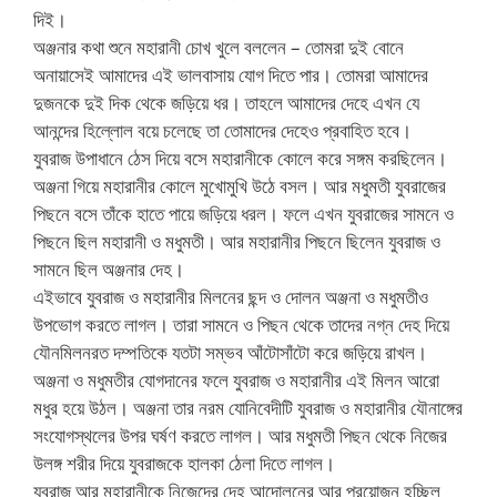
দিই।
অঞ্জনার কথা শুনে মহারানী চোখ খুলে বললেন – তোমরা দুই বোনে
অনায়াসেই আমাদের এই ভালবাসায় যোগ দিতে পার। তোমরা আমাদের
দুজনকে দুই দিক থেকে জড়িয়ে ধর। তাহলে আমাদের দেহে এখন যে
আনন্দের হিল্লোল বয়ে চলেছে তা তোমাদের দেহেও প্রবাহিত হবে।
যুবরাজ উপাধানে ঠেস দিয়ে বসে মহারানীকে কোলে করে সঙ্গম করছিলেন।
অঞ্জনা গিয়ে মহারানীর কোলে মুখোমুখি উঠে বসল। আর মধুমতী যুবরাজের
পিছনে বসে তাঁকে হাতে পায়ে জড়িয়ে ধরল। ফলে এখন যুবরাজের সামনে ও
পিছনে ছিল মহারানী ও মধুমতী। আর মহারানীর পিছনে ছিলেন যুবরাজ ও
সামনে ছিল অঞ্জনার দেহ।
এইভাবে যুবরাজ ও মহারানীর মিলনের ছন্দ ও দোলন অঞ্জনা ও মধুমতীও
উপভোগ করতে লাগল। তারা সামনে ও পিছন থেকে তাদের নগ্ন দেহ দিয়ে
যৌনমিলনরত দম্পতিকে যতটা সম্ভব আঁটোসাঁটো করে জড়িয়ে রাখল।
অঞ্জনা ও মধুমতীর যোগদানের ফলে যুবরাজ ও মহারানীর এই মিলন আরো
মধুর হয়ে উঠল। অঞ্জনা তার নরম যোনিবেদীটি যুবরাজ ও মহারানীর যৌনাঙ্গের
সংযোগস্থলের উপর ঘর্ষণ করতে লাগল। আর মধুমতী পিছন থেকে নিজের
উলঙ্গ শরীর দিয়ে যুবরাজকে হালকা ঠেলা দিতে লাগল।
যুবরাজ আর মহারানীকে নিজেদের দেহ আন্দোলনের আর প্রয়োজন হচ্ছিল