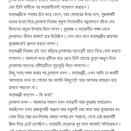
যেন তিনি দাসীকে নয় মহারানীকেই সম্ভোগ করছেন।
মহামন্ত্রীকে শয্যায় চিত করে ফেলে, তার কোমরের উপর বসে, পুরুষাঙ্গটি
গুদের মধ্যে নিয়ে নন্দবালা নিজের পৃথুলা নিতম্বটির আন্দোলনে তাঁকে দেহ
মিলনের আনন্দ উপহার দিতে লাগল। যুবরাজ ও মহারানীর সঙ্গম দেখে
নন্দবালাও ভীষন কামার্ত হয়ে উঠেছিল। সেও মনে মনে মহামন্ত্রীর জায়গায়
যুবরাজকেই কল্পনা করতে লাগল।
মহামন্ত্রী নিজের দুই হাত বাড়িয়ে নন্দবালার স্তনদুটি হাতে নিয়ে খেলা করতে
লাগলেন। আলতো করে দুটিকে ধরে রেখে তিনি হাতের বুড়ো আঙুল দিয়ে
নন্দবালার স্তনের বোঁটাদুটিতে সুড়সুড়ি দিতে লাগলেন।
কিছু সময় সঙ্গম করার পর নন্দবালা বলল – মহামন্ত্রী, এখন আমি যে কথাটি
আপনাকে বলব তা শোনার পর আপনি কিছুতেই আর আপনার কামরস ধরে
রাখতে পারবেন না।
মহামন্ত্রী বললেন – কি কথা?
নন্দবালা বলল – আমাদের সামনে যখন মহারানী আর যুবরাজ মহাচোদন
করছিলেন তখন রাজকুমারী অঞ্জনা আর মধুমতী তার মাতা আর যুবরাজের ঘন
লোম দিয়ে ঘেরা গুদ-লিঙ্গের জোড়া লাগার রস গড়ানো, ফেনা ওঠা জায়গাটি
জিভ দিয়ে চেটে চলেছিল। মহারানী মেয়েদের খুব ভাল কাজেই লাগিয়েছেন।