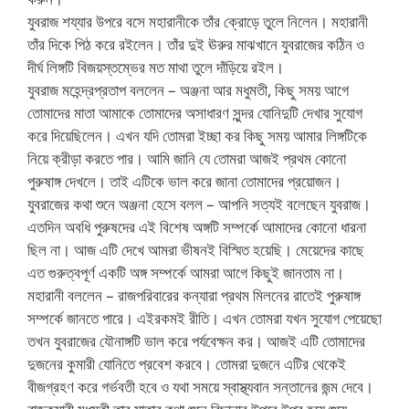
যুবরাজ শয্যার উপরে বসে মহারানীকে তাঁর ক্রোড়ে তুলে নিলেন। মহারানী
তাঁর দিকে পিঠ করে রইলেন। তাঁর দুই ঊরুর মাঝখানে যুবরাজের কঠিন ও
দীর্ঘ লিঙ্গটি বিজয়স্তম্ভের মত মাথা তুলে দাঁড়িয়ে রইল।
যুবরাজ মহেন্দ্রপ্রতাপ বললেন – অঞ্জনা আর মধুমতী, কিছু সময় আগে
তোমাদের মাতা আমাকে তোমাদের অসাধারণ সুন্দর যোনিদুটি দেখার সুযোগ
করে দিয়েছিলেন। এখন যদি তোমরা ইচ্ছা কর কিছু সময় আমার লিঙ্গটিকে
নিয়ে ক্রীড়া করতে পার। আমি জানি যে তোমরা আজই প্রথম কোনো
পুরুষাঙ্গ দেখলে। তাই এটিকে ভাল করে জানা তোমাদের প্রয়োজন।
যুবরাজের কথা শুনে অঞ্জনা হেসে বলল – আপনি সত্যই বলেছেন যুবরাজ।
এতদিন অবধি পুরুষদের এই বিশেষ অঙ্গটি সম্পর্কে আমাদের কোনো ধারনা
ছিল না। আজ এটি দেখে আমরা ভীষনই বিস্মিত হয়েছি। মেয়েদের কাছে
এত গুরুত্বপূর্ণ একটি অঙ্গ সম্পর্কে আমরা আগে কিছুই জানতাম না।
মহারানী বললেন – রাজপরিবারের কন্যারা প্রথম মিলনের রাতেই পুরুষাঙ্গ
সম্পর্কে জানতে পারে। এইরকমই রীতি। এখন তোমরা যখন সুযোগ পেয়েছো
তখন যুবরাজের যৌনাঙ্গটি ভাল করে পর্যবেক্ষন কর। আজই এটি তোমাদের
দুজনের কুমারী যোনিতে প্রবেশ করবে। তোমরা দুজনে এটির থেকেই
বীজগ্রহণ করে গর্ভবতী হবে ও যথা সময়ে স্বাস্থ্যবান সন্তানের জন্ম দেবে।