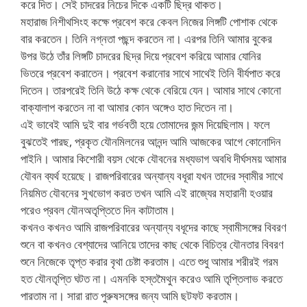
করে দিত। সেই চাদরের নিচের দিকে একটি ছিদ্র থাকত।
মহারাজ নিশীথসিংহ কক্ষে প্রবেশ করে কেবল নিজের লিঙ্গটি পোশাক থেকে
বার করতেন। তিনি নগ্নতা পছন্দ করতেন না। এরপর তিনি আমার বুকের
উপর উঠে তাঁর লিঙ্গটি চাদরের ছিদ্র দিয়ে প্রবেশ করিয়ে আমার যোনির
ভিতরে প্রবেশ করাতেন। প্রবেশ করানোর সাথে সাথেই তিনি বীর্যপাত করে
দিতেন। তারপরেই তিনি উঠে কক্ষ থেকে বেরিয়ে যেন। আমার সাথে কোনো
বাক্যালাপ করতেন না বা আমার কোন অঙ্গেও হাত দিতেন না।
এই ভাবেই আমি দুই বার গর্ভবতী হয়ে তোমাদের জন্ম দিয়েছিলাম। ফলে
বুঝতেই পারছ, প্রকৃত যৌনমিলনের আনন্দ আমি আজকের আগে কোনোদিন
পাইনি। আমার কিশোরী বয়স থেকে যৌবনের মধ্যভাগ অবধি দীর্ঘসময় আমার
যৌবন ব্যর্থ হয়েছে। রাজপরিবারের অন্যান্য বধূরা যখন তাদের স্বামীর সাথে
নিয়মিত যৌবনের সুখভোগ করত তখন আমি এই রাজ্যের মহারানী হওয়ার
পরেও প্রবল যৌনঅতৃপ্তিতে দিন কাটাতাম।
কখনও কখনও আমি রাজপরিবারের অন্যান্য বধূদের কাছে স্বামীসঙ্গের বিবরণ
শুনে বা কখনও বেশ্যাদের আনিয়ে তাদের কাছ থেকে বিচিত্র যৌনতার বিবরণ
শুনে নিজেকে তৃপ্ত করার বৃথা চেষ্টা করতাম। এতে শুধু আমার শরীরই গরম
হত যৌনতৃপ্তি ঘটত না। এমনকি হস্তমৈথুন করেও আমি তৃপ্তিলাভ করতে
পারতাম না। সারা রাত পুরুষসঙ্গের জন্য আমি ছটফট করতাম।