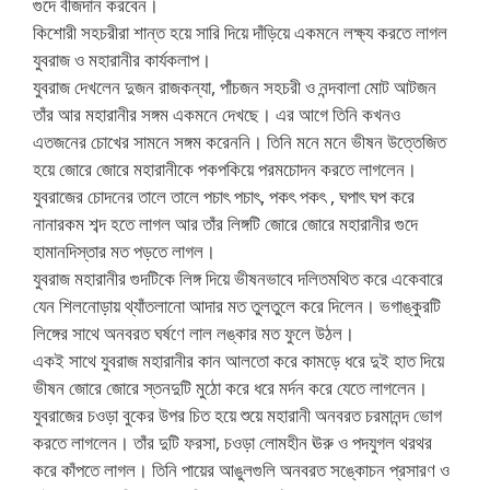
গুদে বীজদান করবেন।
কিশোরী সহচরীরা শান্ত হয়ে সারি দিয়ে দাঁড়িয়ে একমনে লক্ষ্য করতে লাগল
যুবরাজ ও মহারানীর কার্যকলাপ।
যুবরাজ দেখলেন দুজন রাজকন্যা, পাঁচজন সহচরী ও নন্দবালা মোট আটজন
তাঁর আর মহারানীর সঙ্গম একমনে দেখছে। এর আগে তিনি কখনও
এতজনের চোখের সামনে সঙ্গম করেননি। তিনি মনে মনে ভীষন উত্তেজিত
হয়ে জোরে জোরে মহারানীকে পকপকিয়ে পরমচোদন করতে লাগলেন।
যুবরাজের চোদনের তালে তালে পচাৎ পচাৎ, পকৎ পকৎ , ঘপাৎ ঘপ করে
নানারকম শব্দ হতে লাগল আর তাঁর লিঙ্গটি জোরে জোরে মহারানীর গুদে
হামানদিস্তার মত পড়তে লাগল।
যুবরাজ মহারানীর গুদটিকে লিঙ্গ দিয়ে ভীষনভাবে দলিতমথিত করে একেবারে
যেন শিলনোড়ায় থ্যাঁতলানো আদার মত তুলতুলে করে দিলেন। ভগাঙ্কুরটি
লিঙ্গের সাথে অনবরত ঘর্ষণে লাল লঙ্কার মত ফুলে উঠল।
একই সাথে যুবরাজ মহারানীর কান আলতো করে কামড়ে ধরে দুই হাত দিয়ে
ভীষন জোরে জোরে স্তনদুটি মুঠো করে ধরে মর্দন করে যেতে লাগলেন।
যুবরাজের চওড়া বুকের উপর চিত হয়ে শুয়ে মহারানী অনবরত চরমানন্দ ভোগ
করতে লাগলেন। তাঁর দুটি ফরসা, চওড়া লোমহীন ঊরু ও পদযুগল থরথর
করে কাঁপতে লাগল। তিনি পায়ের আঙুলগুলি অনবরত সঙ্কোচন প্রসারণ ও