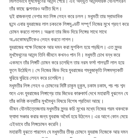
মিলিতভাবে মুখমৈথুনের আনন্দ পেয়ে। এই অদ্ভুত আনন্দদায়ক যৌনশিহরন
তাঁর কাছে কল্পনারও অতীত ছিল।
দুই রাজকন্যা নেশার মত লিঙ্গ লেহন করে চলল। মধুমতী তার স্বাভাবিক
ছন্দে এবার যুবরাজের লাল চকচকে লিঙ্গমুণ্ডটি সম্পূর্ণ নিজের মুখে গ্রহণ করে
চোষন করতে লাগল। অঞ্জনা তার জিভ দিয়ে লিঙ্গের সাথে সাথে
অণ্ডকোষদুটিকেও লেহন করতে লাগল।
যুবরাজের পক্ষে নিজেকে আর দমন করা মুশকিল হয়ে পড়ছিল। এত সুন্দর
মুখমৈথুনের আনন্দ তিনি জীবনে কখনও পান নি। মধুমতী চোখ বন্ধ করে
একমনে তাঁর লিঙ্গটি চোষন করে চলেছিল তার নরম ফর্সা গালদুটি লাল হয়ে
ফুলে উঠেছিল। সে নিজের জিভ দিয়ে যুবরাজের গম্বুজাকৃতি লিঙ্গমস্তকটি
ঘুরিয়ে ঘুরিয়ে লেহন করে চলেছিল।
মধুমতীর লিঙ্গ লেহন ও চোষনের মিষ্টি চাকুম চুকুম, চকাম চকাম, পচ পচ শব্দ
শুনে এবং যুবরাজের লিঙ্গাগ্রে তার জিভের কারুকার্য দেখে মহারানী বুঝলেন যে
তাঁর কনিষ্ঠ কন্যাটির মুখমৈথুন বিষয়ে বিশেষ প্রতিভা আছে।
ভীষন যৌনউত্তেজনায় মধুমতীর সুন্দর কচি মুখের মধ্যে নিজের গরম থকথকে
ফ্যাদা সঞ্চার করার জন্য যুবরাজ অধৈর্য হয়ে উঠলেন। এর আগে কোন মেয়ে
এইভাবে তাঁর লিঙ্গচোষন করেনি।
মহারানী বুঝতে পারলেন যে মধুমতীর তীব্র চোষনে যুবরাজ নিজেকে আর দমন