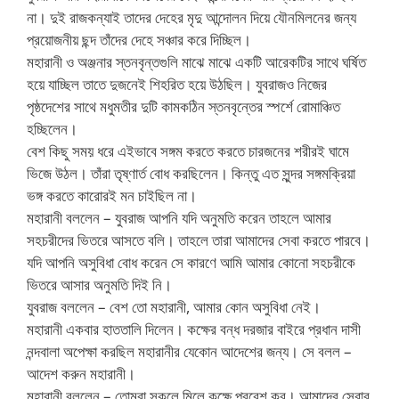
না। দুই রাজকন্যাই তাদের দেহের মৃদু আন্দোলন দিয়ে যৌনমিলনের জন্য
প্রয়োজনীয় ছন্দ তাঁদের দেহে সঞ্চার করে দিচ্ছিল।
মহারানী ও অঞ্জনার স্তনবৃন্তগুলি মাঝে মাঝে একটি আরেকটির সাথে ঘর্ষিত
হয়ে যাচ্ছিল তাতে দুজনেই শিহরিত হয়ে উঠছিল। যুবরাজও নিজের
পৃষ্ঠদেশের সাথে মধুমতীর দুটি কামকঠিন স্তনবৃন্তের স্পর্শে রোমাঞ্চিত
হচ্ছিলেন।
বেশ কিছু সময় ধরে এইভাবে সঙ্গম করতে করতে চারজনের শরীরই ঘামে
ভিজে উঠল। তাঁরা তৃষ্ণার্ত বোধ করছিলেন। কিন্তু এত সুন্দর সঙ্গমক্রিয়া
ভঙ্গ করতে কারোরই মন চাইছিল না।
মহারানী বললেন – যুবরাজ আপনি যদি অনুমতি করেন তাহলে আমার
সহচরীদের ভিতরে আসতে বলি। তাহলে তারা আমাদের সেবা করতে পারবে।
যদি আপনি অসুবিধা বোধ করেন সে কারণে আমি আমার কোনো সহচরীকে
ভিতরে আসার অনুমতি দিই নি।
যুবরাজ বললেন – বেশ তো মহারানী, আমার কোন অসুবিধা নেই।
মহারানী একবার হাততালি দিলেন। কক্ষের বন্ধ দরজার বাইরে প্রধান দাসী
নন্দবালা অপেক্ষা করছিল মহারানীর যেকোন আদেশের জন্য। সে বলল –
আদেশ করুন মহারানী।
মহারানী বললেন – তোমরা সকলে মিলে কক্ষে প্রবেশ কর। আমাদের সেবার