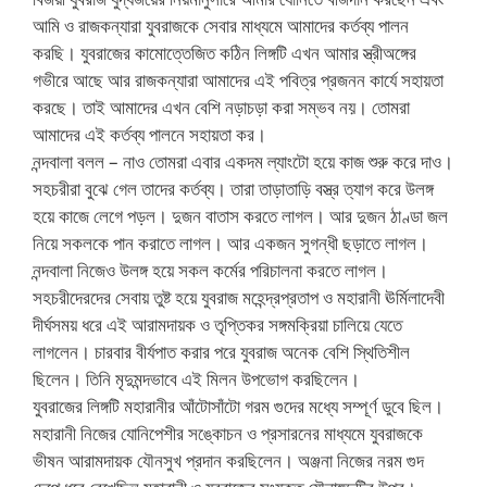
আমি ও রাজকন্যারা যুবরাজকে সেবার মাধ্যমে আমাদের কর্তব্য পালন
করছি। যুবরাজের কামোত্তেজিত কঠিন লিঙ্গটি এখন আমার স্ত্রীঅঙ্গের
গভীরে আছে আর রাজকন্যারা আমাদের এই পবিত্র প্রজনন কার্যে সহায়তা
করছে। তাই আমাদের এখন বেশি নড়াচড়া করা সম্ভব নয়। তোমরা
আমাদের এই কর্তব্য পালনে সহায়তা কর।
নন্দবালা বলল – নাও তোমরা এবার একদম ল্যাংটো হয়ে কাজ শুরু করে দাও।
সহচরীরা বুঝে গেল তাদের কর্তব্য। তারা তাড়াতাড়ি বস্ত্র ত্যাগ করে উলঙ্গ
হয়ে কাজে লেগে পড়ল। দুজন বাতাস করতে লাগল। আর দুজন ঠাণ্ডা জল
নিয়ে সকলকে পান করাতে লাগল। আর একজন সুগন্ধী ছড়াতে লাগল।
নন্দবালা নিজেও উলঙ্গ হয়ে সকল কর্মের পরিচালনা করতে লাগল।
সহচরীদেরদের সেবায় তুষ্ট হয়ে যুবরাজ মহেন্দ্রপ্রতাপ ও মহারানী ঊর্মিলাদেবী
দীর্ঘসময় ধরে এই আরামদায়ক ও তৃপ্তিকর সঙ্গমক্রিয়া চালিয়ে যেতে
লাগলেন। চারবার বীর্যপাত করার পরে যুবরাজ অনেক বেশি স্থিতিশীল
ছিলেন। তিনি মৃদুমন্দভাবে এই মিলন উপভোগ করছিলেন।
যুবরাজের লিঙ্গটি মহারানীর আঁটোসাঁটো গরম গুদের মধ্যে সম্পূর্ণ ডুবে ছিল।
মহারানী নিজের যোনিপেশীর সঙ্কোচন ও প্রসারনের মাধ্যমে যুবরাজকে
ভীষন আরামদায়ক যৌনসুখ প্রদান করছিলেন। অঞ্জনা নিজের নরম গুদ