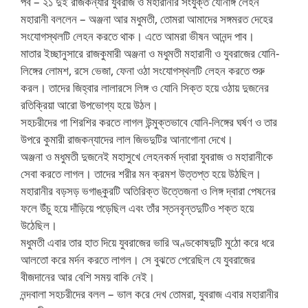
পর্ব – ২১ দুই রাজকন্যার যুবরাজ ও মহারানীর সংযুক্ত যৌনাঙ্গ লেহন
মহারানী বললেন – অঞ্জনা আর মধুমতী, তোমরা আমাদের সঙ্গমরত দেহের
সংযোগস্থলটি লেহন করতে থাক। এতে আমরা ভীষন আনন্দ পাব।
মাতার ইচ্ছানুসারে রাজকুমারী অঞ্জনা ও মধুমতী মহারানী ও যুবরাজের যোনি-
লিঙ্গের লোমশ, রসে ভেজা, ফেনা ওঠা সংযোগস্থলটি লেহন করতে শুরু
করল। তাদের জিহ্বার লালারসে লিঙ্গ ও যোনি সিক্ত হয়ে ওঠায় দুজনের
রতিক্রিয়া আরো উপভোগ্য হয়ে উঠল।
সহচরীদের গা শিরশির করতে লাগল উন্মুক্তভাবে যোনি-লিঙ্গের ঘর্ষণ ও তার
উপরে কুমারী রাজকন্যাদের লাল জিভদুটির আনাগোনা দেখে।
অঞ্জনা ও মধুমতী দুজনেই মহাসুখে লেহনকর্ম দ্বারা যুবরাজ ও মহারানীকে
সেবা করতে লাগল। তাদের শরীর মন ক্রমশ উত্তপ্ত হয়ে উঠছিল।
মহারানীর বড়সড় ভগাঙ্কুরটি অতিরিক্ত উত্তেজনা ও লিঙ্গ দ্বারা পেষনের
ফলে উঁচু হয়ে দাঁড়িয়ে পড়েছিল এবং তাঁর স্তনবৃন্তদুটিও শক্ত হয়ে
উঠেছিল।
মধুমতী এবার তার হাত দিয়ে যুবরাজের ভারি অণ্ডকোষদুটি মুঠো করে ধরে
আলতো করে মর্দন করতে লাগল। সে বুঝতে পেরেছিল যে যুবরাজের
বীজদানের আর বেশি সময় বাকি নেই।
নন্দবালা সহচরীদের বলল – ভাল করে দেখ তোমরা, যুবরাজ এবার মহারানীর