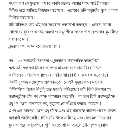
সংবাদ দাও যে যুবরাজ এখনও অবধি চারবার আমার সাথে শারিরীকভাবে
মিলিত হয়ে যোনিতে বীজদান করেছেন। এছাড়াও উনি মধুমতীর মুখে একবার
বীর্যপাত করেছেন।
উনি উদ্বিগ্ন হয়ে এই শুভ সংবাদের প্রত্যাশা করছেন। ওনাকে আরো
বোলো যে যুবরাজ আজই অঞ্জনা ও মধুমতীকে সম্ভোগ করে তাদের কুমারীত্ব
ভঙ্গ করবেন।
নন্দবালা যথা আজ্ঞা বলে বিদায় নিল।
পর্ব – ২২ মহামন্ত্রী নরসেনা ও নন্দবালার পারস্পরিক কামতৃপ্তি
মহামন্ত্রী নরসেনা নিজের কক্ষে একা একা বসে নানা বিষয় চিন্তা
করছিলেন। পরাজিত রাজ্যের মন্ত্রীর আর কিই বা করার থাকতে পারে।
বিজয়ী যুবরাজ মহেন্দ্রপ্রতাপ জানতেন যে এই যুদ্ধ কেবল মহারাজ
নিশীথসিংহ নিজের নির্বুদ্ধিতার ফলেই বাধিয়েছেন তাই তিনি বিজয়ের পর
মহামন্ত্রীকে তাঁর পদ থেকে অপসারন করেননি। না হলে তিনি মহামন্ত্রীকে
শুধু পদ থেকে অপসারন নয়, মৃত্যুদণ্ডে দণ্ডিত করতে পারতেন।
এখন এই অবস্থা থেকে শুধু তাঁকে এবং এই রাজ্যকে বাঁচাতে পারেন কেবল
মহারানী ঊর্মিলাদেবী। তিনি তাঁর উলঙ্গ নারীদেহ এবং যৌনকলা দিয়ে যদি
যুবরাজ মহেন্দ্রপ্রতাপকে খুশি করতে পারেন তাহলে যৌনতৃপ্ত যুবরাজ