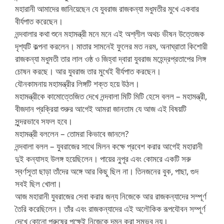
মহারানী আমাদের জানিয়েছেন যে যুবরাজ রাজকন্যা মধুমতীর মুখে একবার
বীর্যপাত করেছেন।
নন্দবালার কথা শুনে মহামন্ত্রী মনে মনে এই অশ্লীল অথচ ভীষন উত্তেজক
দৃশ্যটি কল্পনা করলেন। মাতার সামনেই ফুলের মত নরম, অনাঘ্রাতা কিশোরী
রাজকন্যা মধুমতী তার লাল ওষ্ঠ ও জিহ্বা দ্বারা যুবরাজ মহেন্দ্রপ্রতাপের লিঙ্গ
চোষন করছে। আর যুবরাজ তার মুখেই বীর্যপাত করছেন।
যৌনকামনায় মহামন্ত্রীর লিঙ্গটি শক্ত হয়ে উঠল।
মহামন্ত্রীকে কামোত্তেজিত দেখে নন্দবালা মিটি মিটি হেসে বলল – মহামন্ত্রী,
বীজদান প্রক্রিয়া শুরুর আগেই আমরা জানতাম যে আজ এই বিষয়টি
সুন্দরভাবে সফল হবে।
মহামন্ত্রী বললেন – তোমরা কিভাবে জানলে?
নন্দবালা বলল – যুবরাজের সাথে মিলন কক্ষে প্রবেশ করার আগেই মহারানী
দুই কন্যাসহ উলঙ্গ হয়েছিলেন। পায়ের নু্পূর এবং কোমরে একটি সরু
স্বর্ণসূতা ছাড়া তাঁদের অঙ্গে আর কিছু ছিল না। তিনজনের বুক, পাছা, গুদ
সবই ছিল খোলা।
আজ মহারানী যুবরাজের সেবা করার জন্য নিজেকে আর রাজকন্যাদের সম্পূর্ণ
তৈরি করেছিলেন। তাঁর এবং রাজকন্যাদের এই অলৌকিক রূপযৌবন সম্পূর্ণ
দেখে কোনো পুরুষের পক্ষেই নিজেকে দমন করা সম্ভব নয়।