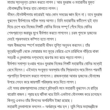
মাতার স্তনবৃন্ত চোষন করতে লাগল। আর যুবরাজ ও মহারানীর যুক্ত
যৌনাঙ্গদুটির উপরে হাত বোলাতে লাগল।
ভীষন যৌনউদ্দীপনায় কারোরই আর কোন সময়ের জ্ঞান ছিল না। তবে যুবরাজ
বুঝলেন বীর্যপাতের সঠিক সময় আগত। তিনি মহারানীর কটিদেশ দুই হাত
দিয়ে চেপে ধরে নিজের লিঙ্গটি যোনির ভিতর সম্পূর্ণ গেঁথে দিয়ে যোনির
শেষপ্রান্তে জরায়ুর মুখে বীর্যপাত করতে লাগলেন। চরম পুলকে দুজনের
দেহই প্রবলভাবে কম্পিত হতে লাগল।
গরম বীজরসের স্পর্শে মহারানী ভীষন তৃপ্তি অনুভব করলেন। তাঁর
মূত্রছিদ্রটি থেকে ফোয়ারার মত মূত্র বেরিয়ে এসে চারিদিকে দাঁড়িয়ে থাকা
সহচরী ও নন্দবালার নগ্নদেহে ঝরণার মত ঝরে পড়তে লাগল।
বীর্যপাত সমাপ্ত হওয়ার পরেও যুবরাজ নিজের লিঙ্গটি মহারানীর যোনির মধ্যেই
রেখে দিলেন। এইভাবে সংযুক্ত অবস্থায় তাঁর স্থিরভাবে শুয়ে মিলন পরবর্তী
প্রশান্তি উপভোগ করতে লাগলেন। রাজকন্যারা আবার দুজনের যৌনাঙ্গের
উপরে লেহন করে জায়গাটি পরিষ্কার করে দিতে লাগল।
এই সময় রাজপ্রাসাদের তোরণে ঘন্টাধ্বনি শুনে মহারানী বুঝলেন যে রাত্রি
বারোটা বাজল। প্রায় ছয় ঘটিকা ধরে তিনি একটানা যৌনসঙ্গম করে চলেছেন
কিন্তু এখনও তাঁর মিলনের অপরিসীম ইচ্ছা রয়েছে।
মহারানী নন্দবালাকে বললেন – অর্ধরাত্র পার হল। তুমি গিয়ে মহামন্ত্রীকে