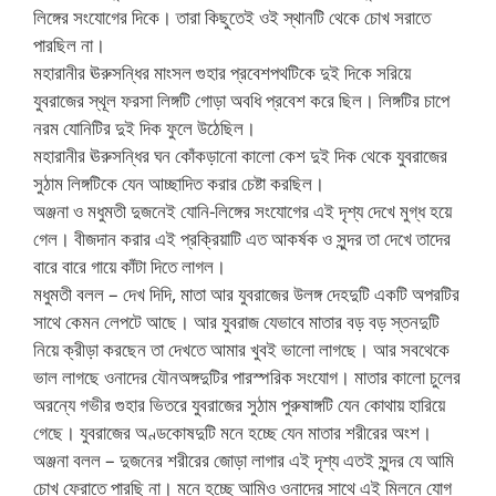
লিঙ্গের সংযোগের দিকে। তারা কিছুতেই ওই স্থানটি থেকে চোখ সরাতে
পারছিল না।
মহারানীর ঊরুসন্ধির মাংসল গুহার প্রবেশপথটিকে দুই দিকে সরিয়ে
যুবরাজের স্থূল ফরসা লিঙ্গটি গোড়া অবধি প্রবেশ করে ছিল। লিঙ্গটির চাপে
নরম যোনিটির দুই দিক ফুলে উঠেছিল।
মহারানীর ঊরুসন্ধির ঘন কোঁকড়ানো কালো কেশ দুই দিক থেকে যুবরাজের
সুঠাম লিঙ্গটিকে যেন আচ্ছাদিত করার চেষ্টা করছিল।
অঞ্জনা ও মধুমতী দুজনেই যোনি-লিঙ্গের সংযোগের এই দৃশ্য দেখে মুগ্ধ হয়ে
গেল। বীজদান করার এই প্রক্রিয়াটি এত আকর্ষক ও সুন্দর তা দেখে তাদের
বারে বারে গায়ে কাঁটা দিতে লাগল।
মধুমতী বলল – দেখ দিদি, মাতা আর যুবরাজের উলঙ্গ দেহদুটি একটি অপরটির
সাথে কেমন লেপটে আছে। আর যুবরাজ যেভাবে মাতার বড় বড় স্তনদুটি
নিয়ে ক্রীড়া করছেন তা দেখতে আমার খুবই ভালো লাগছে। আর সবথেকে
ভাল লাগছে ওনাদের যৌনঅঙ্গদুটির পারস্পরিক সংযোগ। মাতার কালো চুলের
অরন্যে গভীর গুহার ভিতরে যুবরাজের সুঠাম পুরুষাঙ্গটি যেন কোথায় হারিয়ে
গেছে। যুবরাজের অণ্ডকোষদুটি মনে হচ্ছে যেন মাতার শরীরের অংশ।
অঞ্জনা বলল – দুজনের শরীরের জোড়া লাগার এই দৃশ্য এতই সুন্দর যে আমি
চোখ ফেরাতে পারছি না। মনে হচ্ছে আমিও ওনাদের সাথে এই মিলনে যোগ