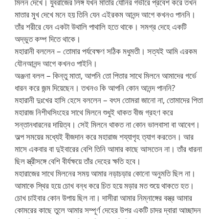
মিলন দেখে। যুবরাজের লিঙ্গ যখন মাতার যোনির গভীরে প্রবেশ করে তখন
মাতার মুখ দেখে মনে হয় তিনি যেন এইরকম আনন্দ আগে কখনও পাননি।
তাঁর শরীরে যেন একটা উথালি পাথালি হতে থাকে। সমগ্র দেহে একটি
অদ্ভুত কম্প দিতে থাকে।
মহারানী বললেন – তোমার পর্যবেক্ষণ সঠিক মধুমতী। সত্যই আমি এরকম
যৌনআনন্দ আগে কখনও পাইনি।
অঞ্জনা বলল – কিন্তু মাতা, আপনি তো পিতার সাথে মিলনে আমাদের গর্ভে
ধারন করে জন্ম দিয়েছেন। তখনও কি আপনি কোন আনন্দ পাননি?
মহারানী দুঃখের হাসি হেসে বললেন – বৎস তোমরা জানো না, তোমাদের পিতা
মহারাজ নিশীথসিংহের সাথে মিলনে শুধুই থাকত বীজ গ্রহণ করে
সন্তানধারনের দায়িত্ব। সেই মিলনে থাকত না কোন ভালবাসা বা আবেগ।
অল্প সময়ের মধ্যেই বীজদান করে মহারাজ শয্যাগৃহ ত্যাগ করতেন। আর
মাসে একবার বা দুইবারের বেশি তিনি আমার কাছে আসতেন না। তাঁর ধারনা
ছিল স্ত্রীসঙ্গে বেশি বীর্যক্ষয়ে তাঁর দেহের ক্ষতি হবে।
মহারাজের সাথে মিলনের সময় আমার নড়াচড়ার কোনো অনুমতি ছিল না।
আমাকে স্থির হয়ে চোখ বন্ধ করে চিত হয়ে মড়ার মত শুয়ে থাকতে হত।
চোখ চাইবার কোন উপায় ছিল না। দাসীরা আমার নিম্নাঙ্গের বস্ত্র আমার
কোমরের কাছে তুলে আমার সম্পূর্ণ দেহের উপর একটি চাদর দ্বারা আচ্ছাদন