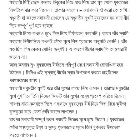
মহারানী মিষ্টি হেসে কন্যার চিবুকের নিচে হাত দিয়ে তার মুখ থেকে যুবরাজের
লিঙ্গটিকে বার করে নিলেন। তারপর বললেন – সোনামনি হাঁ করো তো দেখি।
মধুমতী হাঁ করতে মহারানী দেখলেন যে মধুমতীর মুখটি যুবরাজের ঘন সাদা বীর্য
দিয়ে সম্পূর্ণ পূর্ণ হয়ে রয়েছে।
মহারানী নিজে কখনও মুখে লিঙ্গ নিয়ে বীর্যগ্রহণ করেননি। কারন তাঁর স্বামী
মহারাজ নিশীথসিংহ কখনই তাঁকে মুখে লিঙ্গ গ্রহনের অনুমতি দেননি। তাঁর
মত ছিল লিঙ্গ কেবল যোনির জন্যই। এ কারণে বীর্যের স্বাদ কি তা মহারানী
জানেন না।
আজ কন্যার মুখ যুবরাজের বীর্যরসে পরিপূর্ণ দেখে মহারানী রোমাঞ্চিত হয়ে
উঠলেন। তিনিও এই সুস্বাদু বীর্যের স্বাদ উপভোগ করতে চাইছিলেন
প্রথমবারের জন্য।
মহারানী মধুমতীর মুখটি ধরে তাঁর মুখের কাছে নিয়ে এলেন। তারপর মধুমতীর
মুখে মুখ দিয়ে তিনি নিজের জিভটি তার মুখের মধ্যে প্রবেশ করিয়ে দিলেন।
তারপর মাতা-কন্যাতে মিলে একসাথে যুবরাজের বীর্য নিয়ে জিভ দিয়ে ক্রীড়া
কুলকুচো করে ফেনা তৈরি করতে লাগলেন।
তারপর মহারানী সম্পূর্ণ তরল পদার্থটি নিজের মুখে চুষে নিলেন। যুবরাজের
সোঁদা গন্ধযুক্ত উষ্ণ ও সান্দ্র পুরুষরসের স্বাদ তিনি বুকভরে উপভোগ
করতে লাগলেন।