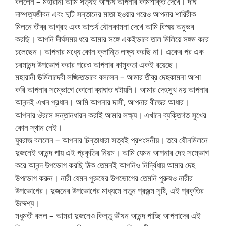
বললেন – মহারানী আমি সত্যই আশ্চর্য আপনার কামশক্তি দেখে। দীর্ঘ
দাম্পত্যজীবন এবং দুটি সন্তানের মাতা হওয়ার পরেও আপনার শারিরীক
মিলনে তীব্র আগ্রহ এবং আশ্চর্য যৌনকামনা দেখে আমি বিস্ময় অনুভব
করছি। আপনি দীর্ঘসময় ধরে আমার সঙ্গে একইভাবে তাল মিলিয়ে সঙ্গম করে
চলেছেন। আপনার মধ্যে কোন ক্লান্তি লক্ষ্য করছি না। একের পর এক
চরমানন্দ উপভোগ করার পরেও আপনার কামুকতা একই রয়েছে।
মহারানী ঊর্মিলাদেবী লজ্জিতভাবে বললেন – আমার তীব্র দেহকামনা আশা
করি আপনার সম্ভোগে কোনো ব্যাঘাত ঘটায়নি। আমার দেহসুখ নয় আপনার
আনন্দই এখন প্রধান। আমি আপনার দাসী, আপনার বীজের আধার।
আপনার ঔরসে সন্তানধারন করাই আমার লক্ষ্য। এখানে ব্যক্তিগত সুখের
কোন স্থান নেই।
যুবরাজ বললেন – আপনার চিন্তাধারা সত্যই প্রশংসনীয়। তবে যৌনমিলনে
দুজনেই আনন্দ পায় এই প্রকৃতির নিয়ম। আমি যেমন আপনার দেহ সম্ভোগ
করে আনন্দ উপভোগ করছি ঠিক তেমনই আপনিও নির্দ্বিধায় আমার দেহ
উপভোগ করুন। নারী যেমন পুরুষের উপভোগের তেমনি পুরুষও নারীর
উপভোগের। দুজনের উপভোগের মাধ্যমে নতুন প্রজন্ম সৃষ্টি, এই প্রকৃতির
উদ্দেশ্য।
মধুমতী বলল – আমরা দুজনেও কিন্তু ভীষন আনন্দ পাচ্ছি আপনাদের এই