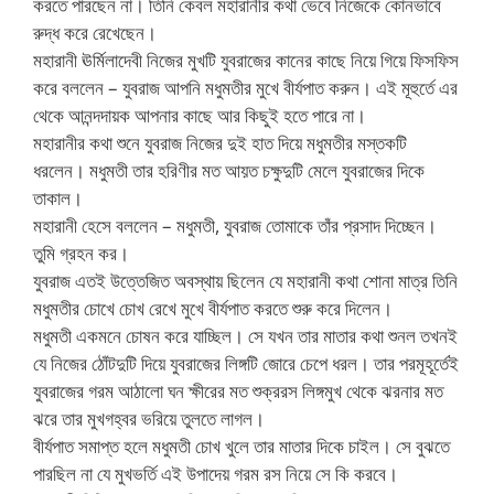
করতে পারছেন না। তিনি কেবল মহারানীর কথা ভেবে নিজেকে কোনভাবে
রুদ্ধ করে রেখেছেন।
মহারানী ঊর্মিলাদেবী নিজের মুখটি যুবরাজের কানের কাছে নিয়ে গিয়ে ফিসফিস
করে বললেন – যুবরাজ আপনি মধুমতীর মুখে বীর্যপাত করুন। এই মূহুর্তে এর
থেকে আনন্দদায়ক আপনার কাছে আর কিছুই হতে পারে না।
মহারানীর কথা শুনে যুবরাজ নিজের দুই হাত দিয়ে মধুমতীর মস্তকটি
ধরলেন। মধুমতী তার হরিণীর মত আয়ত চক্ষুদুটি মেলে যুবরাজের দিকে
তাকাল।
মহারানী হেসে বললেন – মধুমতী, যুবরাজ তোমাকে তাঁর প্রসাদ দিচ্ছেন।
তুমি গ্রহন কর।
যুবরাজ এতই উত্তেজিত অবস্থায় ছিলেন যে মহারানী কথা শোনা মাত্র তিনি
মধুমতীর চোখে চোখ রেখে মুখে বীর্যপাত করতে শুরু করে দিলেন।
মধুমতী একমনে চোষন করে যাচ্ছিল। সে যখন তার মাতার কথা শুনল তখনই
যে নিজের ঠোঁটদুটি দিয়ে যুবরাজের লিঙ্গটি জোরে চেপে ধরল। তার পরমূহূর্তেই
যুবরাজের গরম আঠালো ঘন ক্ষীরের মত শুক্ররস লিঙ্গমুখ থেকে ঝরনার মত
ঝরে তার মুখগহ্বর ভরিয়ে তুলতে লাগল।
বীর্যপাত সমাপ্ত হলে মধুমতী চোখ খুলে তার মাতার দিকে চাইল। সে বুঝতে
পারছিল না যে মুখভর্তি এই উপাদেয় গরম রস নিয়ে সে কি করবে।