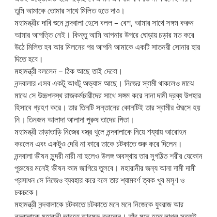
তুমি আমাকে তোমার সাথে মিলিত হতে দাও।
মহামন্ত্রীর দাবি শুনে নন্দবালা হেসে বলল – বেশ, আমার সাথে সঙ্গম করুন
আমার আপত্তি নেই। কিন্তু আমি আপনার উপরে ঘোড়ায় চড়ার মত করে
উঠে মিলিত হব আর মিলনের পর আপনি আমাকে একটি সাতনরী সোনার হার
দিতে হবে।
মহামন্ত্রী বললেন – ঠিক আছে তাই দেবো।
নন্দবালার এসব একটু আধটু অভ্যাস আছে। নিজের স্বামী থাকলেও মাঝে
মাঝে সে উচ্চপদস্থ রাজকর্মচারীদের সাথে সঙ্গম করে নানা দামী দ্রব্য উপহার
হিসাবে গ্রহণ করে। তার তিনটি সন্তানের কোনটিই তার স্বামীর ঔরসে হয়
নি। তিনজন আলাদা আলাদা পুরুষ তাদের পিতা।
মহামন্ত্রী তাড়াতাড়ি নিজের বস্ত্র খুলে নন্দবালাকে নিয়ে শয্যায় আরোহন
করলেন এবং একটুও দেরি না কারে তাকে চটকাতে শুরু করে দিলেন।
নন্দবালা ভীষন সুন্দরী নারী না হলেও উলঙ্গ অবস্থায় তার সুগঠিত শরীর যেকোন
পুরুষের মনেই ভীষন কাম জাগিয়ে তুলবে। মহারানীর জন্য আনা দামী দামী
প্রসাধন সে নিজেও ব্যবহার করে বলে তার শ্যামবর্ণ ত্বক খুব মসৃণ ও
চকচকে।
মহামন্ত্রী নন্দবালাকে চটকাতে চটকাতে মনে মনে নিজেকে যুবরাজ আর
নন্দবালাকে মহারানী ভাবতে আরম্ভ করলেন। তাঁর মনে হতে লাগল সত্যই