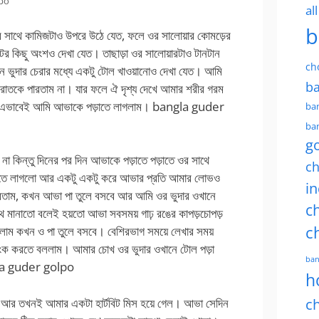
lpo
al
b
 সাথে কামিজটাও উপরে উঠে যেত, ফলে ওর সালোয়ার কোমড়ের
পেটের কিছু অংশও দেখা যেত। তাছাড়া ওর সালোয়ারটাও টানটান
ch
নে ভুদার চেরার মধ্যে একটু টোল খাওয়ানোও দেখা যেত। আমি
ba
 রাতকে পারতাম না। যার ফলে ঐ দৃশ্য দেখে আমার শরীর গরম
। এভাবেই আমি আভাকে পড়াতে লাগলাম।
bangla guder
ban
ban
g
া কিন্তু দিনের পর দিন আভাকে পড়াতে পড়াতে ওর সাথে
ch
ে আসতে লাগলো আর একটু একটু করে আভার প্রতি আমার লোভও
in
তাম, কখন আভা পা তুলে বসবে আর আমি ওর ভুদার ওখানে
ch
াথে মানাতো বলেই হয়তো আভা সবসময় গাঢ় রঙের কাপড়চোপড়
c
লাম কখন ও পা তুলে বসবে। বেশিরভাগ সময়ে লেখার সময়
ংক করতে বললাম। আমার চোখ ওর ভুদার ওখানে টোল পড়া
ban
a guder golpo
h
ল আর তখনই আমার একটা হার্টবিট মিস হয়ে গেল। আভা সেদিন
ch