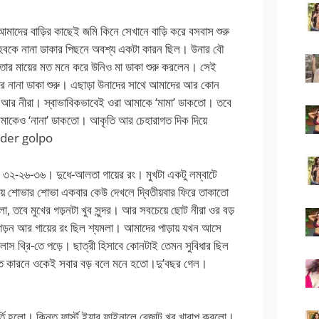
আমাদের বাড়ির কাছেই জমি কিনে সেখানে বাড়ি করে বসবাস শুরু
েবকে নানা ডাকার পিছনে অবশ্য একটা কারন ছিল। উনার বৌ
তার মায়ের মত মনে করে উনিও মা ডাকা শুরু করলেন। সেই
মার নানা ডাকা শুরু। এছাড়া উনাদের সাথে আমাদের আর কোন
োভা আর নীরা। স্বাভাবিকভাবেই ওরা আমাকে ‘মামা’ ডাকতো। তবে
আমাকেও ‘নানা’ ডাকতো। আকৃতি আর চেহারাগত দিক দিয়ে
der golpo
্দর ৩২-২৬-৩৬। দুধে-আলতা গায়ের রং। মুখটা একটু লম্বাটে
়ে শোভার শোভা একবার কেউ দেখলে দ্বিতীয়বার ফিরে তাকাতো
ো, তবে মুখের গড়নটা খুব সুন্দর। আর সবচেয়ে ছোট নীরা ওর বড়
ী গড়ন আর গায়ের রং ছিল শ্যমলা। আমাদের পাড়ায় যখন আসে
াস থ্রি-তে পড়ে। ছাত্রী হিসাবে কোনটাই তেমন সুবিধার ছিল
্যগত কারনে ওকেই সবার বড় বলে মনে হতো।দু’বছর গেল।
লো। কিন্তু ফার্স্ট ইয়ার ফাইনালে রেজাল্ট খুব খারাপ করলো।