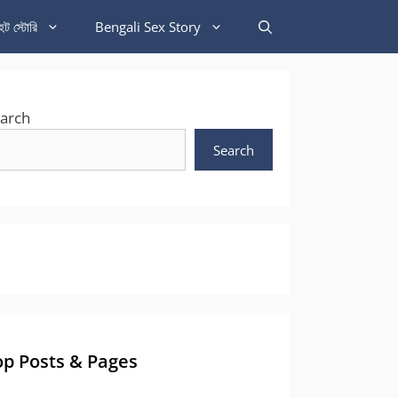
হট স্টোরি
Bengali Sex Story
arch
Search
op Posts & Pages