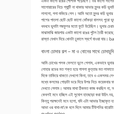
একটা কালো রঙের পোশাক পড়েছিল। ওর কালো সালোয়া
সালোয়ারের নিচে প্যান্টি না থাকায় আভার সুন্দর কচি ভুদ
লাগলো, গলা শুকিয়ে গেল। আমি অতো সুন্দর কচি ভুদার 
পাশের পাতলা ছোট ছোট কালো কোঁকড়া বালসহ পুরো ভুদ
ধবধবে ভুদাটা পদ্মফুলর মতো ফুটে উঠেছিল। ভুদার চেরা
মাঝামাঝি জায়গায় একটা কালো রঙের পুটল তৈরী করেছে
রাস্তা যেখান দিয়ে ধোনটা ঢুকালে স্বর্গে যাওয়া যায়।
ba
বাংলা চোদার গল্প – মা ও বোনের সাথে চোদাচুদি
আমি চোখের পলক ফেলতে ভুলে গেলাম, একভাবে ভুদার
লোহার রডের মত শক্ত হয়ে পাগলা কুত্তার মত লাফা
দিকে তাকিয়ে থাকতে দেখলো কিনা, তবে ও একসময় লেখা 
মধ্যে কলমের গোড়াটা ভরে দিয়ে উপর নিচে কয়েকবা
দেখতে পেলাম। আমার মাথা ঠিকমত কাজ করছিল না, আ
কেবলই মনে হচ্ছিল এই সুযোগ হাতছাড়া করা উচিৎ নয়, 
কিন্তু পরক্ষনেই মনে হলো, যদি এটা আভার ইচ্ছাকৃত হয
আভা ওর বাবা-মা’কে বলে দিলে আমার টিউশনির বারোটা
guder golpo