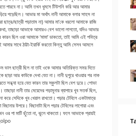
রতে পারবে না। আমি তখন ধুমসে টিউশনি করি আর আমার
ছড়িয়ে পড়েছিল। আভার মা অর্থাৎ নানী আমাকে বলার সাহস না
ট করা ছাত্র/ছাত্রী পড়াতাম না) আমার মা’কে ধরলো আমাকে রাজি
কথা, তাছাড়া আভাকে আমারও বেশ ভালো লাগতো, যদিও আভার
 কারন ছিল ওরা আমাকে ‘মামা’ ডাকতো, তাই আমি এই পবিত্র
য়ই আমার সাথে ঠাট্টা-ইয়ার্কি করতো কিন্তু আমি সেসব আমলে
 ভাল ছাত্রী ছিল না তাই ওকে আমার অতিরিক্ত সময় দিতে
াড়া আর কাউকে দেখা যেত না। নানী দুপুরে খাওয়ার পর নাক
রতে সন্ধ্যা হয়ে যেত কারন তার স্কুলটা ছিল বেশ দুরে। শোভা
াছাড়া নানী তার মেয়েদের পড়ামুনার ব্যাপারে খুব সতর্ক ছিল,
া করে সেদিকে খুব খেয়াল রাখতো। পড়ার টেবিলে একটামাত্র
িছানার উপরে। বিছানাটা ছিল পড়ার টেবিলের লাগোয়া এবং
খন ওর পা মাটি ছুঁতো না, ঝুলে থাকতো। ফলে আভাকে প্রায়ই
T
golpo