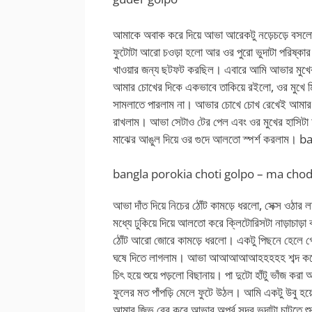
আমাকে অবাক করে দিয়ে আভা আরেকটু নড়েচড়ে বসলো, 
ফুটোটা আরো চওড়া হলো আর ওর পুরো ভুদাটা পরিষ্কার
খাওয়ার জন্য ছটফট করছিল। এবারে আমি আভার মুখের
আমার চোখের দিকে একভাবে তাকিয়ে রইলো, ওর মুখে মি
সামলাতে পারলাম না। আভার চোখে চোখ রেখেই আমার 
রাখলাম। আভা সেটাও টের পেল এবং ওর মুখের হাসিটা
মাঝের আঙুল দিয়ে ওর গুদে আলতো স্পর্শ করলাম।
ba
bangla porokia choti golpo – ma cho
আভা দাঁত দিয়ে নিচের ঠোঁট কামড়ে ধরলো, সেক্স ওঠা
মধ্যে ঢুকিয়ে দিয়ে আলতো করে ক্লিটোরিসটা নাড়াচ
ঠোঁট আরো জোরে কামড়ে ধরলো। একটু পিছনে হেলে 
ঘষে দিতে লাগলাম। আভা আআআআআহহহহহ শব্দ করে শ
চিৎ হয়ে শুয়ে পড়লো বিছানায়। পা দুটো হাঁটু ভাঁজ ক
ফুলের মত পাঁপড়ি মেলে ফুটে উঠল। আমি একটু উবু হয়
আমার জিভ বের করে আভার অপূর্ব সুন্দর ভুদাটা