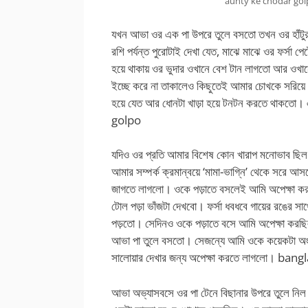
aunty ke chodar go
যখন আভা ওর এক পা উপরে তুলে বসতো তখন ওর হাঁটুর
রশি পর্যন্ত পুরোটাই দেখা যেত, মাঝে মাঝে ওর ফর্সা 
হয়ে থাকায় ওর ভুদার ওখানে বেশ টান লাগতো আর ওখা
ইচ্ছে করে না তাকালেও কিছুতেই আমার চোখকে সরিয়ে
হয়ে যেত আর ধোনটা খাড়া হয়ে টনটন করতে থাকতো
golpo
যদিও ওর প্রতি আমার বিশেষ কোন খারাপ মনোভাব ছিল ন
আমার সম্পর্ক ক্রমান্বয়ে ‘মামা-ভাগ্নি’ থেকে সর
জাগতে লাগলো। ওকে পড়াতে বসলেই আমি অপেক্ষা কর
টোল পড়া ভাঁজটা দেখবো। ফর্সা ধবধবে গায়ের রঙের স
পড়তো। সেদিনও ওকে পড়াতে বসে আমি অপেক্ষা করছি
আভা পা তুলে বসতো। সেজন্যে আমি ওকে কয়েকটা অ
সালোয়ার দেখার জন্য অপেক্ষা করতে লাগলো।
bangl
আভা অভ্যাসবসে ওর পা টেনে বিছানার উপরে তুলে নি