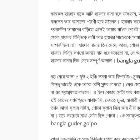
কামরুল হায়দার যাকে আমি হায়দার নানা বলে ডাকতাম, 
করলেন আর আমাদের পড়শী হয়ে উঠলেন। হায়দার সাহ
প্রথমদিন আমাদের বাড়িতে এসেই আমার মা’কে দেখেই 
থেকে হায়দার গিন্নিকে নানী আর হায়দার সাহেবকে আ
সম্পর্ক ছিল না। হায়দার নানার তিন মেয়ে, আভা, শ
হায়দার গিন্নি কখনো আমার নাম ধরে ডাকতো না, সে 
হায়দার নানার তিন মেয়ে সম্পূর্ণ আলাদা।
bangla gu
বড় মেয়ে আভা ৫ ফুট ২ ইঞ্চি লম্বা আর ফিগারটাও সুন
কিন্তু তাতেই ওকে আরো বেশি সুন্দর লাগতো। মেঝ মেয
না ওর স্বাস্থ্যগত কারনে। ও ছিল বেজায় মোটা আর কাল
দুই বোনের সংমিশ্রনে মাঝামাঝি, দেখতে সুন্দর, মাঝার
তখন আভা ক্লাস নাইন, শোভা ক্লাস সিক্স আর নীরা ক্ল
না। তবে সবচেয়ে মাথা মোটা ছিল শোভা। ওর স্বাস্থ
bangla guder golpo
আভা এসএসসি সেকেন্ড ডিভিশনে পাশ করে কলেজে ভর্তি হ