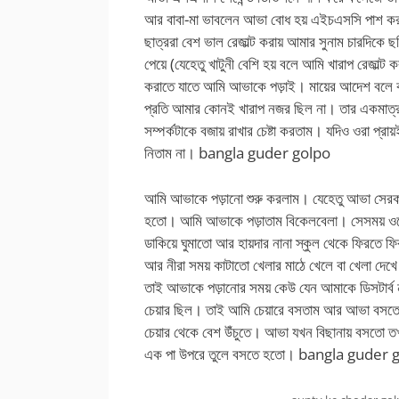
আর বাবা-মা ভাবলেন আভা বোধ হয় এইচএসসি পাশ ক
ছাত্ররা বেশ ভাল রেজাল্ট করায় আমার সুনাম চারদিকে 
পেয়ে (যেহেতু খাটুনী বেশি হয় বলে আমি খারাপ রেজাল্
করাতে যাতে আমি আভাকে পড়াই। মায়ের আদেশ বলে 
প্রতি আমার কোনই খারাপ নজর ছিল না। তার একমাত্র
সম্পর্কটাকে বজায় রাখার চেষ্টা করতাম। যদিও ওরা প্রা
নিতাম না।
bangla guder golpo
আমি আভাকে পড়ানো শুরু করলাম। যেহেতু আভা সেরকম
হতো। আমি আভাকে পড়াতাম বিকেলবেলা। সেসময় ওকে ছ
ডাকিয়ে ঘুমাতো আর হায়দার নানা স্কুল থেকে ফিরতে ফি
আর নীরা সময় কাটাতো খেলার মাঠে খেলে বা খেলা দেখে। ত
তাই আভাকে পড়ানোর সময় কেউ যেন আমাকে ডিসটার্ব ন
চেয়ার ছিল। তাই আমি চেয়ারে বসতাম আর আভা বসতো ব
চেয়ার থেকে বেশ উঁচুতে। আভা যখন বিছানায় বসতো ত
এক পা উপরে তুলে বসতে হতো।
bangla guder 