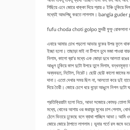
পিছিয়ে এনে জোরে ধাক্কা দিয়ে প্রায় ৫ ইঞ্চি ঢুকিয়ে
মধ্যেই আগুপিছু করতে লাগলাম।
bangla guder 
fufu choda choti golpo সুন্দরী ফুফু রোকসানা
এবারে আমার চোখ পড়লো আভার বুকের উপর ফুলে থাকা 
ইচ্ছা হলো। তাছাড়া মাই না টিপলে চুদে মজা পাওয়া য
নিলাম, কালো ব্রা’র মধ্যে এক জোড়া দুধে আলতা রঙের 
আঙুল ঢুকিয়ে কাপ দুটো উপরে তুলে দিলাম, বন্ধনমুক্ত 
অব্যবহৃত, নিটোল, নিরেট। ছোট্ট ছোট্ট কালো জামের মত ন
দানা। এতো দেখার সময় ছিল না, আলতো করে দুই হাতে
দিয়ে তৈরী। জোরে চেপে ধরে বুড়ো আঙুলে নিপল দুটো
প্রতিক্রিয়াটা হলো নিচে, আভা সজোরে কোমড় তোলা দ
মধ্যে, ধোনের আগায় ওর জরায়ুর মুখের চাপ পেলাম, ধ
ঠেলে ভিতরে ঢুকেছে বলে ব্যাথা পাচ্ছিল আভা। আমি 
জোরে জোরে ঠাপাতে লাগলাম। ভুদার গর্তে রস জমে ভরে