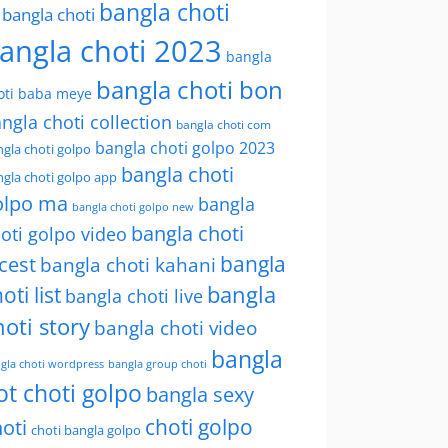
bangla choti
l bangla choti
angla choti 2023
bangla
bangla choti bon
oti baba meye
ngla choti collection
bangla choti com
bangla choti golpo 2023
gla choti golpo
bangla choti
gla choti golpo app
olpo ma
bangla
bangla choti golpo new
bangla choti
oti golpo video
bangla
cest
bangla choti kahani
oti list
bangla
bangla choti live
hoti story
bangla choti video
bangla
gla choti wordpress
bangla group choti
ot choti golpo
bangla sexy
choti golpo
oti
choti bangla golpo