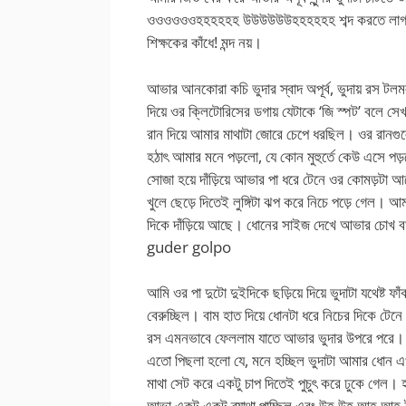
ওওওওওওহহহহহহ উউউউউউহহহহহহ শব্দ করতে লাগলো। 
শিক্ষকের কাঁধে! মন্দ নয়।
আভার আনকোরা কচি ভুদার স্বাদ অপূর্ব, ভুদায় রস ট
দিয়ে ওর ক্লিটোরিসের ডগায় যেটাকে ‘জি স্পট’ বলে সে
রান দিয়ে আমার মাথাটা জোরে চেপে ধরছিল। ওর রানগু
হঠাৎ আমার মনে পড়লো, যে কোন মুহুর্তে কেউ এসে পড
সোজা হয়ে দাঁড়িয়ে আভার পা ধরে টেনে ওর কোমড়টা আ
খুলে ছেড়ে দিতেই লুঙ্গিটা ঝপ করে নিচে পড়ে গেল। আ
দিকে দাঁড়িয়ে আছে। ধোনের সাইজ দেখে আভার চোখ 
guder golpo
আমি ওর পা দুটো দুইদিকে ছড়িয়ে দিয়ে ভুদাটা যথেষ্
বেরুচ্ছিল। বাম হাত দিয়ে ধোনটা ধরে নিচের দিকে টেন
রস এমনভাবে ফেললাম যাতে আভার ভুদার উপরে পরে। ধো
এতো পিছলা হলো যে, মনে হচ্ছিল ভুদাটা আমার ধোন এখ
মাথা সেট করে একটু চাপ দিতেই পুচুৎ করে ঢুকে গেল। হ
আভা একটু একটু ব্যাথা পাচ্ছিল এবং উহ উহ আহ আহ 