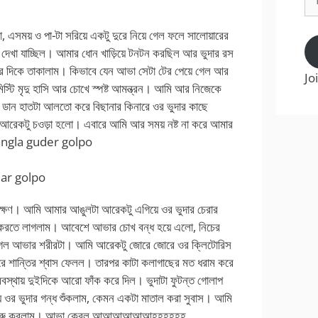
Ad
এসময় ও পা-টা সরিয়ে একটু দুরে নিয়ে গেল ফলে সালোয়ারের
 দেখা যাচ্ছিল। আমার ধোন খাড়িয়ে টনটন করছিল আর ভুদার রস
 দিকে তাকালাম। কিভাবে যেন আভা সেটা টের পেয়ে গেল আর
Jo
স্টি মৃদু হাসি আর চোখে স্পষ্ট আমন্ত্রন। আমি আর নিজেকে
ডান হাতটা আলতো করে বিছানার কিনারে ওর ভুদার কাছে
 আরেকটু চওড়া হলো। এবারে আমি আর সময় নষ্ট না করে আমার
ngla guder golpo
dar golpo
র লক্ষণ। আমি আমার আঙুলটা আরেকটু এগিয়ে ওর ভুদার চেরার
াড়া করতে লাগলাম। আবেশে আভার চোখ বন্ধ হয়ে এলো, নিচের
গেল আভার শরীরটা। আমি আরেকটু জোরে জোরে ওর ক্লিটোরিস
ান্তির শ্বাস ফেলল। তারপর কাটা কলাগাছের মত ধরাম করে
রা অবস্থায় দুইদিকে আরো ফাঁক করে দিল। ভুদাটা ফুটন্ত গোলাপ
ে ওর ভুদার গন্ধ শুঁকলাম, কেমন একটা মাতাল করা সুবাস। আমি
 চাটতে শুরু করলাম। আভা কেবল আআআআআআহহহহহহ