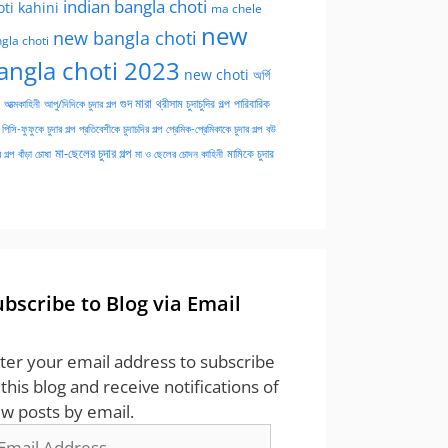
indian bangla choti
oti kahini
ma chele
new
new bangla choti
gla choti
angla choti 2023
new choti
অর্গি
গুদ মারা
পারিবারিক
আত্মকাহিনী
আপু/দিদিকে চুদার গল্প
থ্রীসাম চুদাচুদির গল্প
পিসি-ফুফুকে চুদার গল্প
প্রতিবেশীকে চুদাচদির গল্প
প্রেমিক-প্রেমিকাকে চুদার গল্প
বউ
মা-ছেলের চুদার গল্প
মামিকে চুদার
বাঁড়া চোষা
 গল্প
মা ও ছেলের চোদন কাহিনী
ubscribe to Blog via Email
ter your email address to subscribe
 this blog and receive notifications of
w posts by email.
ail