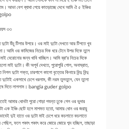
 দিলাম। আভা বেশ ব্যাথা পেয়ে কাতড়াচ্ছে দেখে আমি ঐ ৫ ইঞ্চির
golpo
 বয়স ৩৩
দুটো উঁচু টিলার উপরে। ওর মাই দুটো দেখতে আর টিপতে খুব
ায়না। আমি ওর কামিজের নিচের দিক ধরে টেনে উপর দিকে তুলে
মাই বেরোনোর জন্য খাবি খাচ্ছিল। আমি ব্রা’র নিচের দিকে
হলো মাই দুটো। কী অপূর্ব দেখতে, পুরোপুরি গোল, অনাঘ্রাত,
িপল দুটো শক্ত, চারপাশে কালো বৃত্তের কিনারে বিন্দু বিন্দু
 দুটোই একসাথে চেপে ধরলাম, কী নরম তুলতুলে, যেন তুলো
 ঘষে দিতে লাগলাম।
bangla guder golpo
িতেই আমার ধোনটা পুরো গোড়া পযন্ত ঢুকে গেল ওর ভুদার
োনটা এক ইঞ্চি ছোট হলে মাপমত হতো, আমার ধোন ওর জরায়ু
ওভাবেই দুই হাতে ওর দুটো মাই চেপে ধরে কচলাতে কচলাতে
 গেছিল, ফলে পকাৎ পকাৎ করে জোরে জোরে শব্দ হচ্ছিল, তাছাড়া