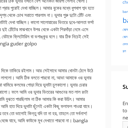
রের ঠিক ভুদার ওখানে বেশ অনেকটা জায়গা সেলাই খোলা।
ch
াটা প্রায় পুরোই দেখা যাচ্ছিল। আমার বুকের মধ্যে ধুপধাপ শব্দ হতে
ban
দৃশ্য থেকে চোখ সরাতে পারলাম না। ভুদার পুরু দুটো ঠোঁট এবং
b
াটাই দেখা যাচ্ছিল। কালো সালোয়ারের ভিতরে দুধে-আলতা ফর্সা
র দুই ঠোঁটের মাঝখানে উপর থেকে একটা শিরদাঁড়া নেমে এসে
সেক্স
, যেটাকে ক্লিটোরিস বা ভগাঙ্কুর বলে। যার ঠিক নিচেই সেই
সেক্স
ngla guder golpo
চোদার
গল্প
 দিকে তাকিয়ে রইলাম। আর সেইসাথে আমার ধোনটা ঠেলে উঠে
তে লাগলো। আমি ঠিক বলতে পারবো না, আভা আমাকে ওর ভুদার
থামিয়ে কলমের গোড়া দিয়ে ভুদাটা চুলকালো। ভুদার চেরার
S
র ঘষালো। ফলে আমি ওর ভুদার ভিতরের আগুনের মত লাল রংটা
মি বুঝতে পারছিলাম না ঠিক আমার কি করা উচিৎ। আমার
En
আমি হাত দিয়ে ভুদাটা ছুঁলেই একটা কিছু ফলাফল পাওয়া যাবে।
to
় তবে তো ভালোই কিন্তু যদি তা না হয়, তাহলে তো সর্বনাশ!
ne
 বেজে যাবে, আমি কাউকে মুখ দেখাতে পারবো না।
bangla
Em