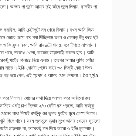
আভার পা দুটো আমার দুই কাঁধে তুলে দিলাম, ছাত্রীর পা
লমল করছিল, আমি চেটেপুটে সব খেয়ে নিলাম। যখন আমি জিভ
খানে জোরে চেপে ধরে ঘষা দিচ্ছিলাম তখন ও কোমড় উঁচু করে দুই
লোও কি সুন্দর নরম, আমি রানদুটো খামচে ধরে টিপতে লাগলাম।
়তে পারে, দরজাও খোলা, কাজেই তাড়াতাড়ি করতে হবে। আমি
রেকটু খাটের কিনারে নিয়ে এলাম। তারপর আমার লুঙ্গির কোঁচা
মার সাড়ে ৭ ইঞ্চি ধোনটা পেটের সাথে ৩০ ডিগ্রী কোণে উপর
বড় বড় হয়ে গেল, এই প্রথম ও আমার ধোন দেখলো।
bangla
ট ফাঁক করে নিলাম। ধোনের মাথা দিয়ে গলগল করে আঠালো রস
ে নামিয়ে একটু চাপ দিতেই ২/৩ ফোঁটা রস পড়লো, আমি সবটুকু
নের মাথা দিয়েই রসটুকু ওর ভুদার ফুটোর মুখে লেপে দিলাম।
ুনি গিলে খাবে। নরম তুলতুলে ভুদার মুখে আমার ধোনের সূচালো
াতটা ছাড়লাম না, আরেকটু চাপ দিয়ে আরো ৩ ইঞ্চি ঢুকালাম।
ইস ইস করছিল। আমি সেদিকে কান না দিয়ে ২ ইঞ্চি মত টেনে