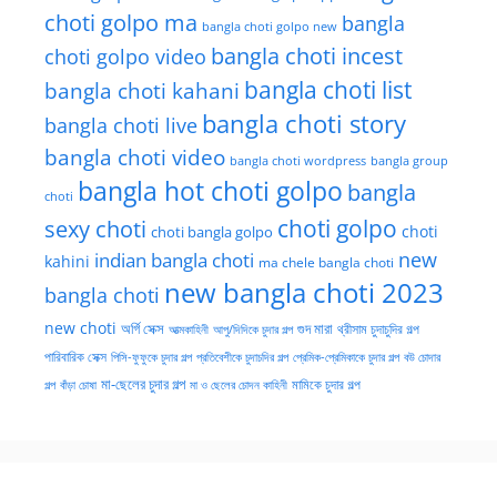
choti golpo ma
bangla
bangla choti golpo new
bangla choti incest
choti golpo video
bangla choti list
bangla choti kahani
bangla choti story
bangla choti live
bangla choti video
bangla choti wordpress
bangla group
bangla hot choti golpo
bangla
choti
choti golpo
sexy choti
choti
choti bangla golpo
new
indian bangla choti
kahini
ma chele bangla choti
new bangla choti 2023
bangla choti
new choti
গুদ মারা
অর্গি সেক্স
আত্মকাহিনী
আপু/দিদিকে চুদার গল্প
থ্রীসাম চুদাচুদির গল্প
পারিবারিক সেক্স
পিসি-ফুফুকে চুদার গল্প
প্রতিবেশীকে চুদাচদির গল্প
প্রেমিক-প্রেমিকাকে চুদার গল্প
বউ চোদার
মা-ছেলের চুদার গল্প
মামিকে চুদার গল্প
বাঁড়া চোষা
গল্প
মা ও ছেলের চোদন কাহিনী