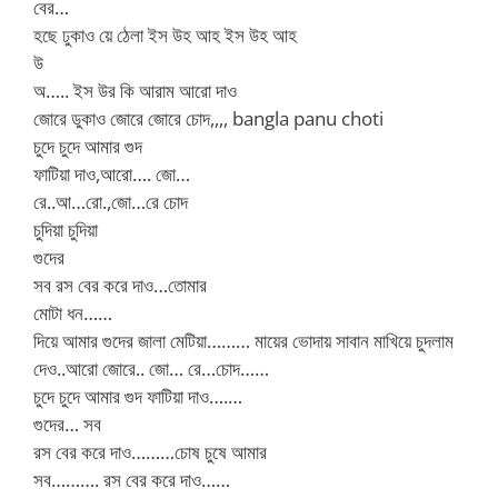
বের…
হছে ঢুকাও য়ে ঠেলা ইস উহ আহ ইস উহ আহ
উ
অ….. ইস উর কি আরাম আরো দাও
জোরে ডুকাও জোরে জোরে চোদ,,,, bangla panu choti
চুদে চুদে আমার গুদ
ফাটিয়া দাও,আরো…. জো…
রে..আ…রো.,জো…রে চোদ
চুদিয়া চুদিয়া
গুদের
সব রস বের করে দাও…তোমার
মোটা ধন……
দিয়ে আমার গুদের জালা মেটিয়া……… মায়ের ভোদায় সাবান মাখিয়ে চুদলাম
দেও..আরো জোরে.. জো… রে…চোদ……
চুদে চুদে আমার গুদ ফাটিয়া দাও….…
গুদের… সব
রস বের করে দাও………চোষ চুষে আমার
সব………. রস বের করে দাও……