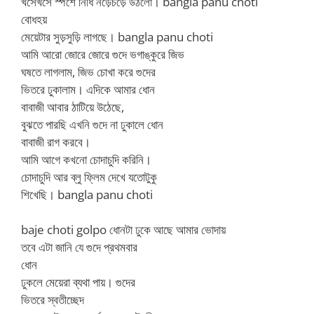
খসেখসে স্পর্শে নিধি নড়েচড়ে উঠলো। bangla panu choti
বোধহয়
মেয়েটার সুড়সুড়ি লাগছে। bangla panu choti
আমি আরো জোরে জোরে গুদে ভগাঙ্কুরে জিভ
ঘষতে লাগলাম, জিভ চোখা করে গুদের
ভিতরে ঢুকালাম। এদিকে আমার ধোন
বাবাজী আবার ঠাটিয়ে উঠেছে,
বুঝতে পারছি এখনি গুদে না ঢুকালে ধোন
বাবাজী রাগ করবে।
আমি আগে কখনো চোদাচুদি করিনি।
চোদাচুদি আর ব্লু ফ্লিম দেখে যতোটুকু
শিখেছি। bangla panu choti
baje choti golpo ধোনটা ঢুকে আছে আমার ভোদায়
তবে এটা জানি যে গুদে প্রথমবার
ধোন
ঢুকলে মেয়েরা ব্যথা পায়। গুদের
ভিতরে স্বতীচ্ছেদ