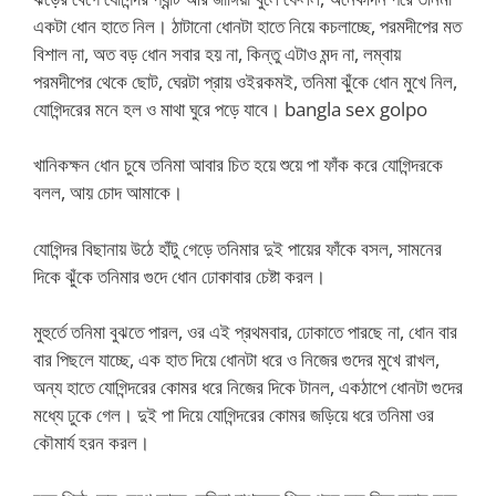
একটা ধোন হাতে নিল। ঠাটানো ধোনটা হাতে নিয়ে কচলাচ্ছে, পরমদীপের মত
বিশাল না, অত বড় ধোন সবার হয় না, কিন্তু এটাও মন্দ না, লম্বায়
পরমদীপের থেকে ছোট, ঘেরটা প্রায় ওইরকমই, তনিমা ঝুঁকে ধোন মুখে নিল,
যোগিন্দরের মনে হল ও মাথা ঘুরে পড়ে যাবে। bangla sex golpo
খানিকক্ষন ধোন চুষে তনিমা আবার চিত হয়ে শুয়ে পা ফাঁক করে যোগিন্দরকে
বলল, আয় চোদ আমাকে।
যোগিন্দর বিছানায় উঠে হাঁটু গেড়ে তনিমার দুই পায়ের ফাঁকে বসল, সামনের
দিকে ঝুঁকে তনিমার গুদে ধোন ঢোকাবার চেষ্টা করল।
মুহুর্তে তনিমা বুঝতে পারল, ওর এই প্রথমবার, ঢোকাতে পারছে না, ধোন বার
বার পিছলে যাচ্ছে, এক হাত দিয়ে ধোনটা ধরে ও নিজের গুদের মুখে রাখল,
অন্য হাতে যোগিন্দরের কোমর ধরে নিজের দিকে টানল, একঠাপে ধোনটা গুদের
মধ্যে ঢুকে গেল। দুই পা দিয়ে যোগিন্দরের কোমর জড়িয়ে ধরে তনিমা ওর
কৌমার্য হরন করল।