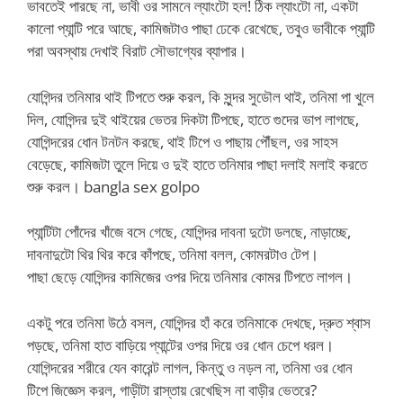
ভাবতেই পারছে না, ভাবী ওর সামনে ল্যাংটো হল! ঠিক ল্যাংটো না, একটা
কালো প্যান্টি পরে আছে, কামিজটাও পাছা ঢেকে রেখেছে, তবুও ভাবীকে প্যান্টি
পরা অবস্থায় দেখাই বিরাট সৌভাগ্যের ব্যাপার।
যোগিন্দর তনিমার থাই টিপতে শুরু করল, কি সুন্দর সুডৌল থাই, তনিমা পা খুলে
দিল, যোগিন্দর দুই থাইয়ের ভেতর দিকটা টিপছে, হাতে গুদের ভাপ লাগছে,
যোগিন্দরের ধোন টনটন করছে, থাই টিপে ও পাছায় পৌঁছল, ওর সাহস
বেড়েছে, কামিজটা তুলে দিয়ে ও দুই হাতে তনিমার পাছা দলাই মলাই করতে
শুরু করল। bangla sex golpo
প্যান্টিটা পোঁদের খাঁজে বসে গেছে, যোগিন্দর দাবনা দুটো ডলছে, নাড়াচ্ছে,
দাবনাদুটো থির থির করে কাঁপছে, তনিমা বলল, কোমরটাও টেপ।
পাছা ছেড়ে যোগিন্দর কামিজের ওপর দিয়ে তনিমার কোমর টিপতে লাগল।
একটু পরে তনিমা উঠে বসল, যোগিন্দর হাঁ করে তনিমাকে দেখছে, দ্রুত শ্বাস
পড়ছে, তনিমা হাত বাড়িয়ে প্যান্টের ওপর দিয়ে ওর ধোন চেপে ধরল।
যোগিন্দরের শরীরে যেন কারেন্ট লাগল, কিন্তু ও নড়ল না, তনিমা ওর ধোন
টিপে জিজ্ঞেস করল, গাড়ীটা রাস্তায় রেখেছিস না বাড়ীর ভেতরে?