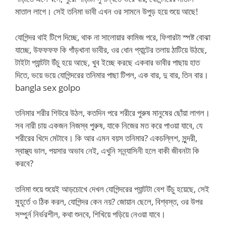
মাতাল লাগে। সেই তনিমা ভাবী এখন ওর সামনে উপুড় হয়ে শুয়ে আছে!
যোগিন্দর থাই টিপে দিচ্ছে, থাক না সালোয়ার কামিজ পরে, ফিগারটা স্পষ্ট বোঝা
যাচ্ছে, উফফফফ কি গাঁড়খানা ভাবীর, ওর ধোন প্যান্টের তলায় ঠাটিয়ে উঠছে,
টাইটা প্যান্টটা উঁচু হয়ে আছে, খুব ইচ্ছে করছে একবার ভাবীর পাছায় হাত
দিতে, ভয়ে ভয়ে যোগিন্দরের তনিমার পাছা টিপল, এক বার, দু বার, তিন বার।
bangla sex golpo
তনিমার শরীর শিউরে উঠল, কতদিন পরে শরীরে পুরুষ মানুষের ছোঁয়া লাগল।
সব নারী চায় একজন নিজস্ব পুরুষ, যাকে নিজের মত করে পাওয়া যাবে, যে
শরীরের খিদে মেটাবে। কি আর এমন বয়স তনিমার? একচল্লিশ, সুন্দরী,
স্বাস্থ্য ভাল, পয়সার অভাব নেই, এখুনি সন্ন্যাসিনী হলে বাকী জীবনটা কি
করবে?
তনিমা শুয়ে শুয়েই আড়চোখে দেখল যোগিন্দরের প্যান্টটা বেশ উঁচু হয়েছে, সেই
মুহূর্তে ও ঠিক করল, যোগিন্দর কেন নয়? জোয়ান ছেলে, বিশ্বস্ত, ওর উপর
সম্পুর্ন নির্ভরশীল, কথা শুনবে, শিখিয়ে পড়িয়ে নেওয়া যাবে।