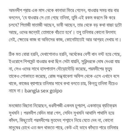
অমনদীপ প্রায় এক মাস থেকে কানাডা ফিরে গেলেন, যাওয়ার সময় বার বার
বললেন, ‘যে যাওয়ার সে তো গেছে তনিমা, তুমি এই রকম করলে কি করে
চলবে? পিতাজী মাতাজী আছেন, ভাবী আছেন, তার থেকে বড় কথা বাচ্চা দুটো
আছে, ওদের জন্যেই তোমাকে বাঁচতে হবে’। তবু তনিমার কোনো উৎসাহ
নেই, ক্ষেতের কাজ বা অফিসের কাজ, কোনোটাতেই আর আগ্রহ দেখায় না।
ঠিক মত বোয়া হয়নি, দেখাশোনাও হয়নি, অর্ধেকের বেশী ধান নস্ট হয়ে গেছে,
ইওরোপে শিপমেন্ট যাওয়ার কথা ছিল সেটা যায়নি, সুরিন্দরকে দোষ দেওয়া যায়
না, সেও ওদের সাথে হাসপাতাল দৌড়োদৌড়ি করেছে, পরমদীপের মৃত্যু
তাকেও শোকাহত করেছে, রোজ সন্ধ্যাবেলা অফিস থেকে এসে এখানে বসে
থাকে, কাজের ব্যাপারে তনিমার সাথে কথা বলতে চায়, কিন্তু তনিমা নীচেও
নামে না। bangla sex golpo
মনজোত বিছানা নিয়েছেন, গুরদীপজী একদম চুপচাপ, একমাত্র ব্যতিক্রম
সুখমনি। পরমদীপ যেদিন মারা গেল, সেদিন সুখমনি আথালি পাথালি হয়ে
কাঁদল, কিছুতেই পরমদীপের মৃতদেহ শশ্মানে নিয়ে যেতে দেব না, কোনো
মানুষের চোখে এত জল থাকতে পারে, কেউ এই ভাবে কাঁদতে পারে তনিমার