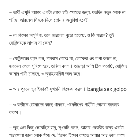
– ভাবী এখুনি আমার একটা লোক চাই ক্ষেতের জন্য, যতদিন নতুন লোক না
পাচ্ছি, জারনেল সিংকে নিলে তোমার অসুবিধা হবে?
– না কিসের অসুবিধা, তবে জারনেল বুড়ো হয়েছে, ও কি পারবে? তুই
যোগিন্দরকে লাগাস না কেন?
– যোগিন্দরের বয়স কম, চাষবাস বোঝে না, লোকেরা ওর কথা শুনবে না,
জরনেল গেলে সুবিধে হবে, তনিমা বলল। তাছাড়া আমি ঠিক করেছি, যোগিন্দর
আমার গাড়ী চালাবে, ও ড্রাইভারিটা ভাল করে।
– আর পুরনো ড্রাইভার? সুখমনি জিজ্ঞেস করল। bangla sex golpo
– ও বাড়ীতে তোমাদের কাছে থাকবে, পরমদীপের গাড়ীটা তোমরা ব্যবহার
করবে।
– তুই এত কিছু ভেবেছিস তনু, সুখমনি বলল, আমার ডেয়ারীর জন্য একটা
পড়াশোনা জানা লোক খুঁজে দে, হিসেব টিসেব রাখতে আমার আর ভাল লাগে