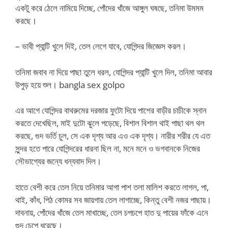
একটু করে ঠেলে নামিয়ে দিচ্ছে, পোঁদের খাঁজে আঙ্গুল ঘষছে, তনিমা উমমম
করছে।
– ভাবী প্যান্টি খুলে দিই, তেল লেগে যাবে, যোগিন্দর জিজ্ঞেস করল।
তনিমা জবাব না দিয়ে পাছা তুলে ধরল, যোগিন্দর প্যান্টি খুলে দিল, তনিমা আবার
উপুড় হয়ে শুল। bangla sex golpo
এর আগে যোগিন্দর বাথরুমের দরজার ফুটো দিয়ে পাশের বাড়ীর চাচীকে স্নান
করতে দেখেছিল, মাই দুটো ঝুলে পড়েছে, বিশাল বিশাল থাই পাছা থল থল
করছে, গুদ ভর্তি চুল, সে এক দৃশ্য আর এও এক দৃশ্য। নারীর শরীর যে এত
সুন্দর হতে পারে যোগিন্দরের ধারনা ছিল না, মনে মনে ও ভগবানকে নিজের
সৌভাগ্যের জন্যে ধন্যবাদ দিল।
হাতে বেশী করে তেল নিয়ে তনিমার আগা পাশ তলা মালিশ করতে লাগল, পা,
থাই, কাঁধ, পিঠ কোমর সব জায়গায় তেল লাগাচ্ছে, কিন্তু বেশী নজর পাছায়।
দাবনায়, পোঁদের খাঁজে তেল মাখাচ্ছে, তেল চপচপে হাত দু পায়ের ফাঁকে এনে
গুদ চেপে ধরেছে।