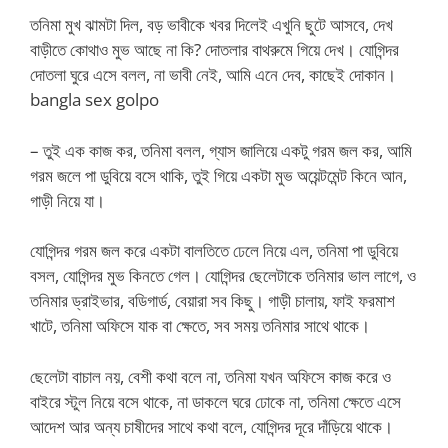
তনিমা মুখ ঝামটা দিল, বড় ভাবীকে খবর দিলেই এখুনি ছুটে আসবে, দেখ
বাড়ীতে কোথাও মুভ আছে না কি? দোতলার বাথরুমে গিয়ে দেখ। যোগিন্দর
দোতলা ঘুরে এসে বলল, না ভাবী নেই, আমি এনে দেব, কাছেই দোকান।
bangla sex golpo
– তুই এক কাজ কর, তনিমা বলল, গ্যাস জালিয়ে একটু গরম জল কর, আমি
গরম জলে পা ডুবিয়ে বসে থাকি, তুই গিয়ে একটা মুভ অয়েন্টমেন্ট কিনে আন,
গাড়ী নিয়ে যা।
যোগিন্দর গরম জল করে একটা বালতিতে ঢেলে নিয়ে এল, তনিমা পা ডুবিয়ে
বসল, যোগিন্দর মুভ কিনতে গেল। যোগিন্দর ছেলেটাকে তনিমার ভাল লাগে, ও
তনিমার ড্রাইভার, বডিগার্ড, বেয়ারা সব কিছু। গাড়ী চালায়, ফাই ফরমাশ
খাটে, তনিমা অফিসে যাক বা ক্ষেতে, সব সময় তনিমার সাথে থাকে।
ছেলেটা বাচাল নয়, বেশী কথা বলে না, তনিমা যখন অফিসে কাজ করে ও
বাইরে স্টুল নিয়ে বসে থাকে, না ডাকলে ঘরে ঢোকে না, তনিমা ক্ষেতে এসে
আদেশ আর অন্য চাষীদের সাথে কথা বলে, যোগিন্দর দূরে দাঁড়িয়ে থাকে।