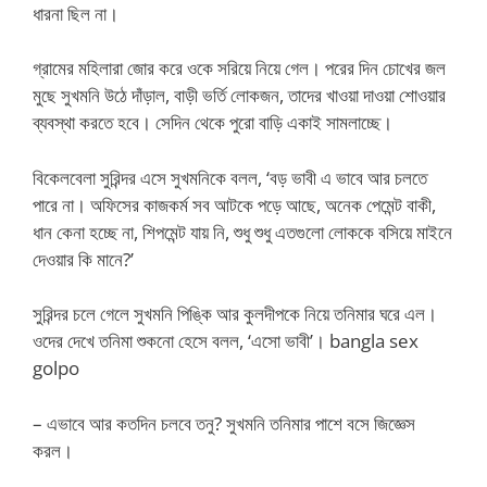
ধারনা ছিল না।
গ্রামের মহিলারা জোর করে ওকে সরিয়ে নিয়ে গেল। পরের দিন চোখের জল
মুছে সুখমনি উঠে দাঁড়াল, বাড়ী ভর্তি লোকজন, তাদের খাওয়া দাওয়া শোওয়ার
ব্যবস্থা করতে হবে। সেদিন থেকে পুরো বাড়ি একাই সামলাচ্ছে।
বিকেলবেলা সুরিন্দর এসে সুখমনিকে বলল, ‘বড় ভাবী এ ভাবে আর চলতে
পারে না। অফিসের কাজকর্ম সব আটকে পড়ে আছে, অনেক পেমেন্ট বাকী,
ধান কেনা হচ্ছে না, শিপমেন্ট যায় নি, শুধু শুধু এতগুলো লোককে বসিয়ে মাইনে
দেওয়ার কি মানে?’
সুরিন্দর চলে গেলে সুখমনি পিঙ্কি আর কুলদীপকে নিয়ে তনিমার ঘরে এল।
ওদের দেখে তনিমা শুকনো হেসে বলল, ‘এসো ভাবী’। bangla sex
golpo
– এভাবে আর কতদিন চলবে তনু? সুখমনি তনিমার পাশে বসে জিজ্ঞেস
করল।