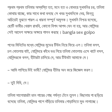
প্রথম প্রথম তনিমার অস্বস্তি হত, মনে হত ও বোধহয় সুখমনির চর, তনিমা
কোথায় যাচ্ছে, কার সাথে কথা বলছে সে খবর সুখমনিকে দেয়, কিন্তু
অচিরেই বুঝতে পারল এ ধারনা সম্পুর্ন অমূলক। সুখমনি নিশ্চয় বলেছে,
ছোটি ভাবীর খেয়াল রাখবি, কোনো বিপদ আপদ যেন না হয়, আর যোগিন্দর
সেই আদেশ অক্ষরে অক্ষরে পালন করছে। bangla sex golpo
পনের মিনিটের মধ্যে যোগিন্দর মুভের টিউব নিয়ে ফিরে এল। তনিমা বলল,
চল দোতলায় যাই, যোগিন্দরে কাঁধে ভর গিয়ে তনিমা দোতলায় এসে খাটে বসল,
যোগিন্দরকে বলল, হীটারটা চালিয়ে দে, আর টিউবটা আমাকে দে।
– আমি লাগিয়ে দিই ভাবী? যোগিন্দর হীটার অন করে জিজ্ঞেস করল।
– তুই দিবি, দে।
তনিমা সালোয়ারটা ডান পায়ের গোছ পর্যন্ত টেনে তুলল। বিছানায় পা ছড়িয়ে
বসেছে তনিমা, যোগিন্দর পাশে দাঁড়িয়ে তনিমার গোড়ালিতে মুভ লাগাচ্ছে।