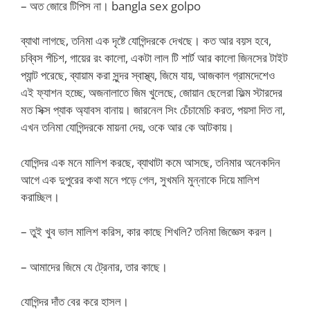
– অত জোরে টিপিস না। bangla sex golpo
ব্যাথা লাগছে, তনিমা এক দৃষ্টে যোগিন্দরকে দেখছে। কত আর বয়স হবে,
চব্বিস পঁচিশ, গায়ের রং কালো, একটা লাল টি শার্ট আর কালো জিনসের টাইট
প্যান্ট পরেছে, ব্যায়াম করা সুন্দর স্বাস্থ্য, জিমে যায়, আজকাল গ্রামদেশেও
এই ফ্যাশন হচ্ছে, অজনালাতে জিম খুলেছে, জোয়ান ছেলেরা ফিল্ম স্টারদের
মত সিক্স প্যাক অ্যাবস বানায়। জারনেল সিং চেঁচামেচি করত, পয়সা দিত না,
এখন তনিমা যোগিন্দরকে মায়না দেয়, ওকে আর কে আটকায়।
যোগিন্দর এক মনে মালিশ করছে, ব্যাথাটা কমে আসছে, তনিমার অনেকদিন
আগে এক দুপুরের কথা মনে পড়ে গেল, সুখমনি মুন্নাকে দিয়ে মালিশ
করাচ্ছিল।
– তুই খুব ভাল মালিশ করিস, কার কাছে শিখলি? তনিমা জিজ্ঞেস করল।
– আমাদের জিমে যে ট্রেনার, তার কাছে।
যোগিন্দর দাঁত বের করে হাসল।