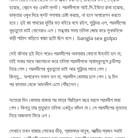
হয়েছে, ব্রেনে বড় একটা ক্লট। পরমদীপকে আই.সি.ইউতে রাখা হয়েছে,
ডাক্তার ওষুধ দিয়ে ক্লট গলাবার চেষ্টা করছে, না হলে অপারেশন করতে
হবে। দুই জা পাথরের মুর্তির মত বাইরে বসে রইল, সুরিন্দর এল, পরমদীপের
খুড়তুতো ভাই বোনেরাও এল। সন্ধ্যার সময় তনিমা জোর করে সুখমনিকে
বাড়ী পাঠাল বাড়িতে বাচ্চা দুটো ছিল বলে। bangla sex golpo
সেই ঘটনার দুই দিনে পরেও পরমদীপের অবস্থার কোনো উন্নতি হল না,
তাই সবার সাথে আলোচনা করে তনিমা পরমদীপকে অ্যাম্বুলেন্সে চন্ডীগড়
নিয়ে গেল। পরমদীপের খুড়তুতো ভাই আর সুরিন্দর সাথে গেল।
কিন্তু… অপারেশন সফল হল না, পরমদীপ কোমায় চলে গেল। দু দিন
পর কানাডা থেকে অমনদীপ এসে পৌঁছলেন।
সতেরো দিন কোমায় থাকার পর মাত্র পঁয়ত্রিশ বছর বয়সে পরমদীপ মারা
গেল। কিন্তু তার মৃত্যুতে তনিমা একটুও কাঁদল না। সে পরমদীপের মৃতদেহ
নিয়ে অজনালা ফিরে এল।
সেখানে তখন হাজার লোকের ভীড়, গ্রামশুদ্ধ মানুষ, আত্মীয় স্বজন সবাই