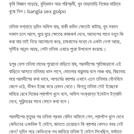
কৃষি বিজ্ঞান পড়েছে, বুদ্ধিমান আর পরিশ্রমী, খুব তাড়াতাড়ি নিজের দায়িত্ব
বুঝে নিল। bangla sex golpo
তনিমা সপ্তাহে দুদিন অফিস যায়, বাকী কদিন ক্ষেতেই কাটায়, খুব সকাল
সকাল চলে আসে, ঘুরে ঘুরে ক্ষেতের কাজকর্ম দেখে, আদেশের সাথে নতুন কি
করা যায় তাই নিয়ে আলোচনা করে, চাষবাসের মধ্যে যে একটা নেশা আছে,
সৃস্টির আনন্দ আছে, সেটা তনিমা এবারে পুরো উপভোগ করেছে।
দুপুর বেলা তনিমা তাদের পুরোনো বাড়িতে যায়, পরমদীপের স্মৃতিজড়ানো এই
বাড়িতে আসতে তনিমার ভাল লাগে, দোতলার বারান্দায় বসে লাঞ্চ খায়, বিছানায়
শুয়ে পরমদীপের কথা ভাবে, আশ্চর্যের ব্যাপার এখানে এলে তনিমার যৌনখিদে
জেগে ওঠে, ভীষন ইচ্ছে করে চোদন খেতে। কিন্তু তনিমা সেই ইচ্ছেকে
দাবিয়ে রেখে নিজের ল্যাপটপ খুলে বসে, অফিস সংক্রান্ত ইমেইল ইত্যাদি
দেখে, সুরিন্দরের সাথে ফোনে কথা বলে।
পরমদীপের মৃত্যুর পর তনিমা প্রথম যেদিন অফিসে গেল, ল্যাপটপ খুলে দেখে
কেভিনের একাধিক ই মেইল, জানতে চেয়েছেন কি ব্যাপার কোনও খবর নেই
কেন? দুদিন পরে কেভিনকে সব জানিয়ে তনিমা ই মেইল লিখেছিল, মর্মাহত