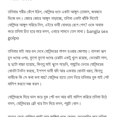
তনিমার শরীর কেঁপে উঠল, যোগিন্দর গুদে একটা আঙ্গুল ঢোকাল, জবজবে
ভিজে গুদ। জোরে জোরে আঙ্গুল নাড়াচ্ছে, তনিমা একটা ঝাঁকি দিতেই
যোগিন্দর আঙ্গুল সরিয়ে নিল, এইরে ভাবী বোধহয় রেগে গেল? ওকে অবাক
করে তনিমা চিত হয়ে শুয়ে বলল, এবারে সামনে তেল মাখা। bangla sex
golpo
তনিমার মাই আর গুদ দেখে যোগিন্দরের পাগল হওয়ার জোগাড়। হালকা অল্প
চুল গুদের ওপর, ফুলো ফুলো গুদের চেরাটা একটু খুলে রয়েছে, ভেতরটা লাল,
দু দুটো বাচ্চা হয়েছে, কিন্তু মাই ঝুলে পড়েনি, প্যান্টের ভেতর যোগিন্দরের
ধোনটা টনটন করছে, ইশশশ ভাবী যদি আর একবার ধোনটা ধরত, কিন্তু
ভাবীকে কি সে কথা বলা যায়? যোগিন্দর হাতে তেল নিয়ে তনিমার বুক মাই পেট
মালিশ করতে শুরু করল।
যোগিন্দরকে দিয়ে ভাল করে বুক পেট গুদ আর থাই মালিশ করিয়ে তনিমা উঠে
বসল, যোগিন্দরের বেল্ট ধরে টান দিয়ে বলল, প্যান্ট খোল।
ঝড়ের বেগে যোগিন্দর প্যান্ট আর জাঙ্গিয়া খুলে ফেলল, অনেকদিন পরে তনিমা