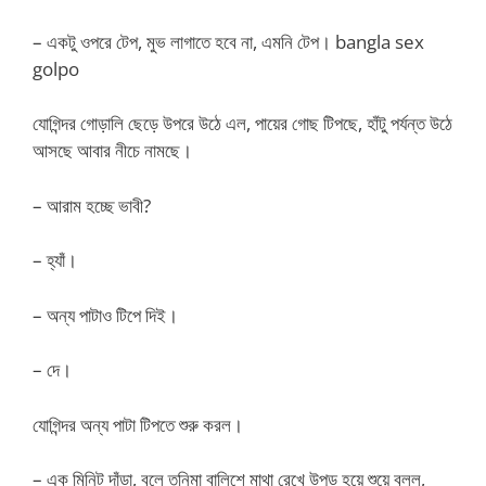
– একটু ওপরে টেপ, মুভ লাগাতে হবে না, এমনি টেপ। bangla sex
golpo
যোগিন্দর গোড়ালি ছেড়ে উপরে উঠে এল, পায়ের গোছ টিপছে, হাঁটু পর্যন্ত উঠে
আসছে আবার নীচে নামছে।
– আরাম হচ্ছে ভাবী?
– হ্যাঁ।
– অন্য পাটাও টিপে দিই।
– দে।
যোগিন্দর অন্য পাটা টিপতে শুরু করল।
– এক মিনিট দাঁড়া, বলে তনিমা বালিশে মাথা রেখে উপুড় হয়ে শুয়ে বলল,