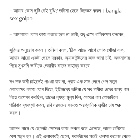
– আমার কোন ছুটি নেই বুঝি? তনিমা হেসে জিজ্ঞেস করল। bangla
sex golpo
– আপনাকে কোন কাজ করতে হবে না ভাবী, শুধু এসে খানিকক্ষন বসবেন,
সুরিন্দর অনুরোধ করল। তনিমা বলল, ‘ঠিক আছে আগে লোক খোঁজা যাক,
আমার আরো একটা ছেলে দরকার, অ্যাকাউন্টসের কাজ জানা চাই, অজনালায়
গিয়ে সুখমনি ভাবীকে ডেয়ারীর কাজে সাহায্য করবে’
সৎ দক্ষ কর্মী চাইলেই পাওয়া যায় না, প্রায় এক মাস লেগে গেল নতুন
লোকেদের কাজে যোগ দিতে, ইতিমধ্যে তনিমা যে সব চাষীরা ওদের জন্য ধান
নিয়ে অপেক্ষা করছিল, তাদের ন্যয্য মুল্য দিল, খেতের ধান গোডাউনে
পাঠাবার ব্যবস্থা করল, রবি মরশুমের শুরুতে অরগ্যানিক সব্জীর চাষ শুরু
করল।
আদেশ নামে যে ছেলেটা ক্ষেতের কাজ দেখবে বলে এসেছে, তাকে তনিমার
বেশ পছন্দ হল। এই এলাকারই ছেলে, পরমদীপের মতই খালসা কলেজ থেকে