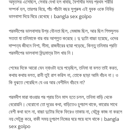
অমৃতসর এসেছিল, সেবার দেখা হল ধাবায়, বৈশাখীর সময় প্রথম শরীরি
সম্পর্ক হল, তারপর বিয়ে, পাঁচ পাঁচটা বছর সুপুরুষ এই যুবক ওকে নিবিড়
ভালবাসা দিয়ে ঘিরে রেখেছে। bangla sex golpo
পরমদীপের ভালবাসায় উগ্র যৌনতা ছিল, মেজাজ ছিল, আর ছিল শিশুসুলভ
সততা যা তনিমাকে বার বার আপ্লুত করেছে। দু দুটো বাচ্চা হয়েছে, ওদের
দাম্পত্য জীবনে নিশা, সীমা, রাজবীরের ছায়া পড়েছে, কিন্তু তনিমার প্রতি
পরমদীপের ভালবাসা বিন্দুমাত্র টাল খায় নি।
শেষের দিকে আরো যেন ন্যাওটা হয়ে পড়েছিল, তনিমা যা বলত তাই করত,
কথায় কথায় বলত, রানী তুই রাগ করিস না, তোকে ছাড়া আমি বাঁচব না। ও
কি বুঝতে পেরেছিল যে ওর আর বেশীদিন বাঁচবে না?
পরমদীপ মারা যাওয়ার পর প্রায় তিন মাস হতে চলল, তনিমা বাড়ি থেকে
বেরোয়নি। বেরোনো তো দূরের কথা, বাড়িতেও চুপচাপ থাকে, কারোর সাথে
বেশী কথা বলে না, বাচ্চা দুটোর দিকে ফিরেও তাকায় না, যেটুকু কাজ না করলে
নয় সেটুকু করে, বাকী সময় চুপচাপ নিজের ঘরে শুয়ে বসে থাকে। bangla
sex golpo