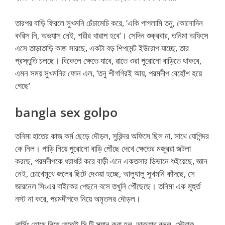
তারপর বাড়ি ফিরলে সুখমনি চেঁচামেচি করে, ‘একি পাগলামি তনু, কোনোদিন
করিস নি, অভ্যাস নেই, শরীর খারাপ হবে’। সেদিন শুক্রবার, তনিমা অফিসে
এসে তাড়াতাড়ি কাজ সারছে, একটা বড় শিপমেন্ট ইউরোপ যাচ্ছে, তার
প্রস্তুতি চলছে। বিকেলে ক্ষেতে যাবে, রাতে ওরা পুরোনো বাড়িতে থাকবে,
এমন সময় সুখমনির ফোন এল, ‘তনু শীগগিরই আয়, পরমদীপ বেহোঁশ হয়ে
গেছে’
bangla sex golpo
তনিমা হাতের কাজ কর্ম ছেড়ে দৌড়ল, সুরিন্দর অফিসে ছিল না, সাথে যোগিন্দর
কে নিল। গাড়ি নিয়ে পুরোনো বাড়ি পৌঁছে দেখে ক্ষেতের মজুররা জটলা
করছে, পরমদীপকে ধরাধরি করে বাড়ী এনে একতলার ডিভানে শুইয়েছে, জ্ঞান
নেই, চোখেমুখে জলের ছিটে দেওয়া হচ্ছে, আলুথালু সুখমনি কাঁদছে, সে
জারনেল সিংএর বাইকের পেছনে বসে তখুনি পৌঁছেছে। তনিমা এক মুহুর্ত
নস্ট না করে, পরমদীপকে নিয়ে অমৃতসর দৌড়ল।
নার্সিং হোমে নিয়ে যেতেই সি টি স্ক্যান করা হল, ডাক্তার বলল, স্ট্রোক