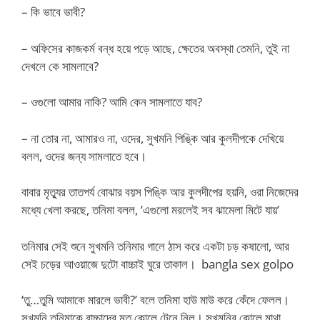
– কি ভাবে ভাবী?
– অফিসের কাজকর্ম বন্ধ হয়ে পড়ে আছে, ক্ষেতের অবস্থা তেমনি, তুই না
দেখলে কে সামলাবে?
– ওগুলো আমার নাকি? আমি কেন সামলাতে যাব?
– না তোর না, আমারও না, ওদের, সুখমনি পিঙ্কি আর কুলদীপকে দেখিয়ে
বলল, ওদের জন্য সামলাতে হবে।
বাবার মৃত্যুর তাতপর্য বোঝার বয়স পিঙ্কি আর কুলদীপের হয়নি, ওরা নিজেদের
মধ্যে খেলা করছে, তনিমা বলল, ‘এগুলো মরলেই সব ঝামেলা মিটে যায়’
তনিমার সেই শুনে সুখমনি তনিমার গালে ঠাস করে একটা চড় কষালো, আর
সেই চড়ের আওয়াজে দুটো বাচ্চাই ঘুরে তাকাল। bangla sex golpo
‘তু…তুমি আমাকে মারলে ভাবী?’ বলে তনিমা হাউ মাউ করে কেঁদে ফেলল।
সুখমনি তনিমাকে বাচ্চাদের মত কোলে টেনে নিল। সুখমনির কোলে মাথা