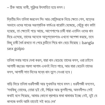
– ঠিক আছে ভাবী, সুরিন্দর উৎসাহিত হয়ে বলল।
দ্বিতীয় দিন তনিমা জরনেল সিং আর যোগিন্দরকে নিয়ে ক্ষেতে গেল, যত্নের
অভাবে ওদের সাধের অরগ্যানিক ফার্মএর বারোটা বেজেছে, যেটুকু ধান কাটা
হয়েছে, তা ক্ষেতেই পড়ে আছে, আশেপাশের চাষী যারা এতদিন ওদের ধান
দিয়ে এসেছে, তাদের অনেকে আনুগত্যবশতঃ এখনো অপেক্ষা করছে, তবে
কিছু চাষী ধৈর্য রাখতে না পেরে মন্ডীতে গিয়ে ধান বেচে দিয়েছে। bangla
sex golpo
তনিমা সবার সাথে দেখা করল, যারা ধান বেচেছে তাদের বলল, ওরা চাইলে
আগামী বছরের পয়সা আগাম এখনই নিতে পারে, আর যারা বেচেনি তাদের
বলল, আগামী সাত দিনের মধ্যে ধান তুলে নেওয়া হবে।
বাড়ি ফিরে তনিমা গুরদীপজী আর সুখমনির সাথে বসল। গুরদীপজী বললেন,
‘সবকিছু তোদের, তোরা দুই বৌ, পিঙ্কি আর কুলদীপের, অমনদীপও সেই
কথাই বলে গিয়েছে, আমার কোনো ব্যাপারে মাথা ঘামাবার ইচ্ছে নেই, তুই যে
কাগজে বলবি আমি তাতেই সই করে দেব’