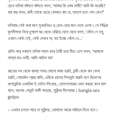
রেখে তনিমা কাঁদতে কাঁদতে বলল, ‘আমার কি দোষ ভাবী? আমি কি করেছি?
বার বার বলত, রানী তোকে ছেড়ে কোথাও যাব না, তাহলে চলে গেল কেন?’
তনিমার সেই কথা শুনে সুখমনিরও দু চোখ বেয়ে জল নেমে এলো। সে পিঙ্কি
কুলদীপকে নিয়ে চুপচাপ ঘর থেকে বেরিয়ে যেতে যেতে বলল, ‘কেঁদে নে তনু,
এখানে কেউ নেই, কেউ দেখবে না, যত ইচ্ছে কেঁদে নে…’
দুদিন পরে সকালে তনিমা স্নান করে তৈরী হয়ে নীচে এসে বলল, ‘আমাকে
নাস্তা দাও ভাবী, আমি অফিস যাব’
বছরের সব থেকে ব্যস্ত সময় কোনো কাজ হয়নি, মন্ডী থেকে ধান কেনা
হয়নি, গোডাউন প্রায় খালি, এদিকে চালের শিপমেন্ট যায়নি বলে বিদেশের
ক্লায়েন্টরা একাধিক ই মেইল লিখেছে, হোলসেলাররা ফোন করছে কবে মাল
যাবে, অনেক পেমেন্ট বাকী পড়েছে, সুরিন্দর দিশেহারা। bangla sex
golpo
– এভাবে চলতে পারে না সুরিন্দর, তোমাকে আরো দায়িত্ব নিতে হবে।