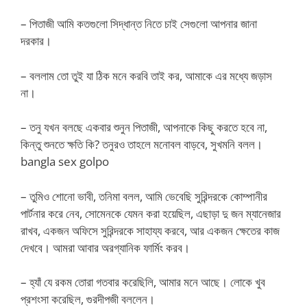
– পিতাজী আমি কতগুলো সিদ্ধান্ত নিতে চাই সেগুলো আপনার জানা
দরকার।
– বললাম তো তুই যা ঠিক মনে করবি তাই কর, আমাকে এর মধ্যে জড়াস
না।
– তনু যখন বলছে একবার শুনুন পিতাজী, আপনাকে কিছু করতে হবে না,
কিন্তু শুনতে ক্ষতি কি? তনুরও তাহলে মনোবল বাড়বে, সুখমনি বলল।
bangla sex golpo
– তুমিও শোনো ভাবী, তনিমা বলল, আমি ভেবেছি সুরিন্দরকে কোম্পানীর
পার্টনার করে নেব, সোমেনকে যেমন করা হয়েছিল, এছাড়া দু জন ম্যানেজার
রাখব, একজন অফিসে সুরিন্দরকে সাহায্য করবে, আর একজন ক্ষেতের কাজ
দেখবে। আমরা আবার অরগ্যানিক ফার্মিং করব।
– হ্যাঁ যে রকম তোরা গতবার করেছিলি, আমার মনে আছে। লোকে খুব
প্রশংসা করেছিল, গুরদীপজী বললেন।