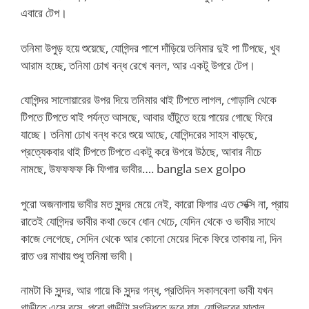
এবারে টেপ।
তনিমা উপুড় হয়ে শুয়েছে, যোগিন্দর পাশে দাঁড়িয়ে তনিমার দুই পা টিপছে, খুব
আরাম হচ্ছে, তনিমা চোখ বন্ধ রেখে বলল, আর একটু উপরে টেপ।
যোগিন্দর সালোয়ারের উপর দিয়ে তনিমার থাই টিপতে লাগল, গোড়ালি থেকে
টিপতে টিপতে থাই পর্যন্ত আসছে, আবার হাঁটুতে হয়ে পায়ের গোছে ফিরে
যাচ্ছে। তনিমা চোখ বন্ধ করে শুয়ে আছে, যোগিন্দরের সাহস বাড়ছে,
প্রত্যেকবার থাই টিপতে টিপতে একটু করে উপরে উঠছে, আবার নীচে
নামছে, উফফফফ কি ফিগার ভাবীর…. bangla sex golpo
পুরো অজনালায় ভাবীর মত সুন্দর মেয়ে নেই, কারো ফিগার এত সেক্সি না, প্রায়
রাতেই যোগিন্দর ভাবীর কথা ভেবে ধোন খেচে, যেদিন থেকে ও ভাবীর সাথে
কাজে লেগেছে, সেদিন থেকে আর কোনো মেয়ের দিকে ফিরে তাকায় না, দিন
রাত ওর মাথায় শুধু তনিমা ভাবী।
নামটা কি সুন্দর, আর গায়ে কি সুন্দর গন্ধ, প্রতিদিন সকালবেলা ভাবী যখন
গাড়ীতে এসে বসে, পুরো গাড়ীটা সুগন্ধিতে ভরে যায়, যোগিন্দরের মাতাল