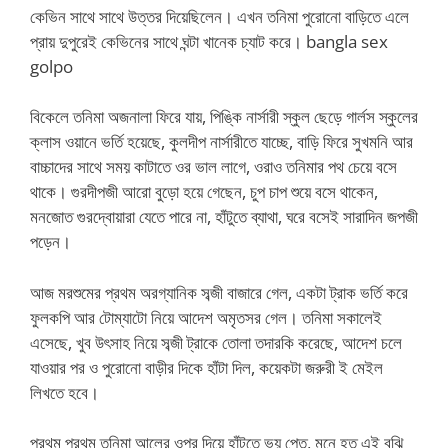
কেভিন সাথে সাথে উত্তর দিয়েছিলেন। এখন তনিমা পুরোনো বাড়িতে এলে
প্রায় দুপুরেই কেভিনের সাথে ঘন্টা খানেক চ্যাট করে। bangla sex
golpo
বিকেলে তনিমা অজনালা ফিরে যায়, পিঙ্কি নার্সারী স্কুল ছেড়ে গার্লস স্কুলের
ক্লাস ওয়ানে ভর্তি হয়েছে, কুলদীপ নার্সারীতে যাচ্ছে, বাড়ি ফিরে সুখমনি আর
বাচ্চাদের সাথে সময় কাটাতে ওর ভাল লাগে, ওরাও তনিমার পথ চেয়ে বসে
থাকে। গুরদীপজী আরো বুড়ো হয়ে গেছেন, চুপ চাপ শুয়ে বসে থাকেন,
মনজোত গুরদ্বোয়ারা যেতে পারে না, হাঁটুতে ব্যাথা, ঘরে বসেই সারাদিন জপজী
পড়েন।
আজ মরশুমের প্রথম অরগ্যানিক সব্জী বাজারে গেল, একটা ট্রাক ভর্তি করে
ফুলকপি আর টোম্যাটো নিয়ে আদেশ অমৃতসর গেল। তনিমা সকালেই
এসেছে, খুব উৎসাহ নিয়ে সব্জী ট্রাকে তোলা তদারকি করেছে, আদেশ চলে
যাওয়ার পর ও পুরোনো বাড়ীর দিকে হাঁটা দিল, কয়েকটা জরুরী ই মেইল
লিখতে হবে।
প্রথম প্রথম তনিমা আলের ওপর দিয়ে হাঁটতে ভয় পেত, মনে হত এই বুঝি