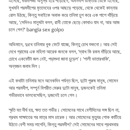
এসেছে, গুরদীপজী অসুস্থ হয়ে পড়েছেন, অমনদীপ ডাক্তার ডেকে এনেছে,
সুখমনি পরমদীপের মৃতদেহের ওপর আছড়ে পড়েছে, থেকে থেকেই কান্নার
রোল উঠছে, কিন্তু সবাইকে অবাক করে তনিমা চুপ করে এক পাশে দাঁড়িয়ে
আছে, ‘সেদিনও মানুষটা বলল, রানী তোকে ছেড়ে কোথাও যাব না, আর আজ
চলে গেল?’ bangla sex golpo
অভিমানে, দুঃখে তনিমার বুক ফেটে যাচ্ছে, কিন্তু চোখ শুকনো। আর সেই
দেখে গ্রামের এক মহিলা আরেক জনকে বলল, ‘দ্যাখ কি রকম দাঁড়িয়ে আছে,
চোখে একফোঁটা জল নেই, পড়াশুনা জানা চুড়েল’। ‘শালী ভাতারখাকি’,
অন্যজন জবাব দিল।
এই কথাটা তনিমার মনে অনেকদিন পর্যন্ত ছিল, দুটো পুরুষ মানুষ, সোমেন
আর পরমদীপ, সম্পুর্ন বিপরীত মেরুর দুটো মানুষ, দুজনকেই তনিমা
গভীরভাবে ভালবেসেছিল, দুজনেই চলে গেল।
স্মৃতি যত দীর্ঘ হয়, ক্ষত তত গভীর। সোমেনের সাথে বেশীদিনের সঙ্গ ছিল না,
প্রথম সাক্ষাতের পর মাত্র মাস চারেক। আর সোমেনের মৃত্যুর শোক কাটিয়ে
উঠতে বেশী সময় লাগেনি, কিন্তু পরমদীপ? সেই সোমেনের সাথে প্রথমবার