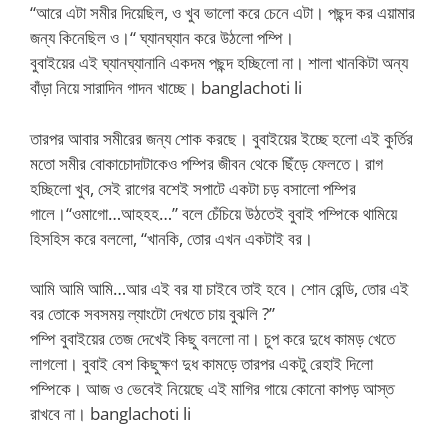
“আরে এটা সমীর দিয়েছিল, ও খুব ভালো করে চেনে এটা। পছন্দ কর এয়ামার
জন্য কিনেছিল ও।“ ঘ্যানঘ্যান করে উঠলো পম্পি।
বুবাইয়ের এই ঘ্যানঘ্যানানি একদম পছন্দ হচ্ছিলো না। শালা খানকিটা অন্য
বাঁড়া নিয়ে সারাদিন গাদন খাচ্ছে।
banglachoti li
তারপর আবার সমীরের জন্য শোক করছে। বুবাইয়ের ইচ্ছে হলো এই কুর্তির
মতো সমীর বোকাচোদাটাকেও পম্পির জীবন থেকে ছিঁড়ে ফেলতে। রাগ
হচ্ছিলো খুব, সেই রাগের বশেই সপাটে একটা চড় বসালো পম্পির
গালে।“ওমাগো…আহহহ…” বলে চেঁচিয়ে উঠতেই বুবাই পম্পিকে থামিয়ে
হিসহিস করে বললো, “খানকি, তোর এখন একটাই বর।
আমি আমি আমি…আর এই বর যা চাইবে তাই হবে। শোন রেন্ডি, তোর এই
বর তোকে সবসময় ল্যাংটো দেখতে চায় বুঝলি ?”
পম্পি বুবাইয়ের তেজ দেখেই কিছু বললো না। চুপ করে দুধে কামড় খেতে
লাগলো। বুবাই বেশ কিছুক্ষণ দুধ কামড়ে তারপর একটু রেহাই দিলো
পম্পিকে। আজ ও ভেবেই নিয়েছে এই মাগির গায়ে কোনো কাপড় আস্ত
রাখবে না।
banglachoti li