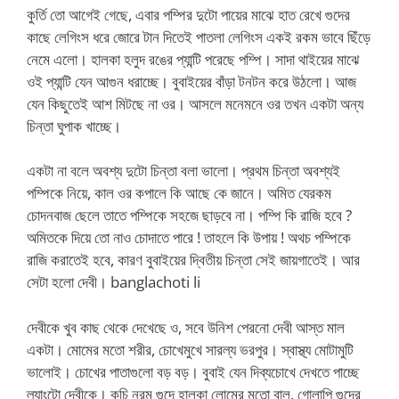
কুর্তি তো আগেই গেছে, এবার পম্পির দুটো পায়ের মাঝে হাত রেখে গুদের
কাছে লেগিংস ধরে জোরে টান দিতেই পাতলা লেগিংস একই রকম ভাবে ছিঁড়ে
নেমে এলো। হালকা হলুদ রঙের প্যান্টি পরেছে পম্পি। সাদা থাইয়ের মাঝে
ওই প্যান্টি যেন আগুন ধরাচ্ছে। বুবাইয়ের বাঁড়া টনটন করে উঠলো। আজ
যেন কিছুতেই আশ মিটছে না ওর। আসলে মনেমনে ওর তখন একটা অন্য
চিন্তা ঘুপাক খাচ্ছে।
একটা না বলে অবশ্য দুটো চিন্তা বলা ভালো। প্রথম চিন্তা অবশ্যই
পম্পিকে নিয়ে, কাল ওর কপালে কি আছে কে জানে। অমিত যেরকম
চোদনবাজ ছেলে তাতে পম্পিকে সহজে ছাড়বে না। পম্পি কি রাজি হবে ?
অমিতকে দিয়ে তো নাও চোদাতে পারে ! তাহলে কি উপায় ! অথচ পম্পিকে
রাজি করাতেই হবে, কারণ বুবাইয়ের দ্বিতীয় চিন্তা সেই জায়গাতেই। আর
সেটা হলো দেবী।
banglachoti li
দেবীকে খুব কাছ থেকে দেখেছে ও, সবে উনিশ পেরনো দেবী আস্ত মাল
একটা। মোমের মতো শরীর, চোখেমুখে সারল্য ভরপুর। স্বাস্থ্য মোটামুটি
ভালোই। চোখের পাতাগুলো বড় বড়। বুবাই যেন দিব্যচোখে দেখতে পাচ্ছে
ল্যাংটো দেবীকে। কচি নরম গুদে হালকা লোমের মতো বাল, গোলাপি গুদের