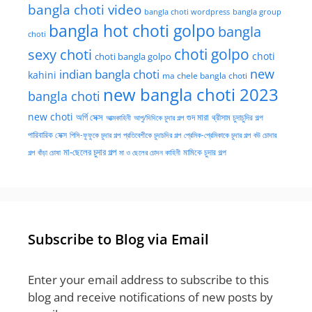
bangla choti video
bangla choti wordpress
bangla group
bangla hot choti golpo
bangla
choti
choti golpo
sexy choti
choti
choti bangla golpo
new
indian bangla choti
kahini
ma chele bangla choti
new bangla choti 2023
bangla choti
new choti
গুদ মারা
অর্গি সেক্স
আত্মকাহিনী
আপু/দিদিকে চুদার গল্প
থ্রীসাম চুদাচুদির গল্প
পারিবারিক সেক্স
পিসি-ফুফুকে চুদার গল্প
প্রতিবেশীকে চুদাচদির গল্প
প্রেমিক-প্রেমিকাকে চুদার গল্প
বউ চোদার
মা-ছেলের চুদার গল্প
মামিকে চুদার গল্প
বাঁড়া চোষা
গল্প
মা ও ছেলের চোদন কাহিনী
Subscribe to Blog via Email
Enter your email address to subscribe to this
blog and receive notifications of new posts by