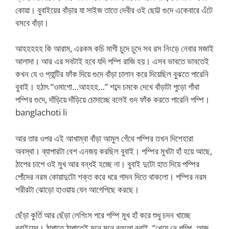
কোয়া। বুবাইয়ের বাঁড়ার যা সাইজ তাতে দেবীর ওই ছোট্ট গুদে একেবারে এঁটে
বসবে বাঁড়া।
আহহহহহ কি আরাম, এরকম কচি মাগী চুদে চুদে সব রস নিংড়ে নেবার মজাই
আলাদা। আর এর সবটাই হবে যদি পম্পি রাজি হয়। এসব ভাবতে ভাবতেই
কখন যে ও প্যান্টির ফাঁক দিয়ে গুদে বাঁড়া চালান করে দিয়েছিল বুঝতে পারেনি
বুবাই। হঠাৎ “ওমাগো…আহহহ…” শব্দে চমকে দেখে বাঁড়াটা পুড়ো গাঁথা
পম্পির গুদে, দাঁড়িয়ে দাঁড়িয়ে চোদাচ্ছে বলেই গুদ ফাঁক করতে পারেনি পম্পি।
banglachoti li
আর তার ওপর এই আখাম্বা বাঁড়া আমুল গেঁথে পম্পির তখন দিশেহারা
অবস্থা। ব্যাপারটা বেশ এনজয় করছিল বুবাই। পম্পির মুখটা হাঁ হয়ে আছে,
ঠাপের চাপে ওই মুখ আর বন্ধই হচ্ছে না। বুবাই দুটো হাত দিয়ে পম্পির
পোঁদের নরম কোয়াদুটো শক্ত করে ধরে গাদন দিতে থাকলো। পম্পির নরম
শরীরটা ঝোড়ো হাওয়ায় যেন আগেপিছে করছে।
ছেঁড়া কুর্তি আর ছেঁড়া লেগিংস পরে পম্পি মুখ হাঁ করে শুধু চদন খাচ্ছে
বুবাইয়ের। ঠাপাতে ঠাপাতেই মনে মনে বললো বুবাই, “খেয়ে নে পম্পি, আজ