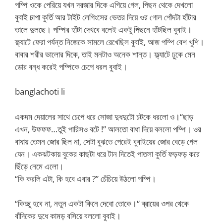
পম্পি ওকে পেরিয়ে যখন দরজার দিকে এগিয়ে গেল, পিছন থেকে দেখলো
বুবাই চাপা কুর্তি আর টাইট লেগিংসের ভেতর দিয়ে ওর গোল পোঁদটা হাঁটার
তালে দুলছে। পম্পির হাঁটা দেখবে বলেই একটু পিছনে হাঁটছিল বুবাই।
ফ্ল্যাটে ফেরা পর্যন্ত নিজেকে সামলে রেখেছিল বুবাই, আজ পম্পি বেশ খুশি।
বাবার শরীর ভালোর দিকে, তাই মনটাও অনেক শান্ত। ফ্ল্যাটে ঢুকে মেন
ডোর বন্ধ করেই পম্পিকে চেপে ধরল বুবাই।
banglachoti li
একদম দেয়ালের সাথে চেপে ধরে সোজা দুধদুটো চটকে ধরলো ও।“ছাড়
এখন, উফফফ…তুই পারিসও বটে !” আলতো বাধা দিয়ে বললো পম্পি। ওর
বাধায় তেমন জোর ছিল না, সেটা বুঝতে পেরেই বুবাইয়ের জোর বেড়ে গেল
যেন। একঝটকায় বুকের কাছটা ধরে টান দিতেই পাতলা কুর্তি ফড়ফড় করে
ছিঁড়ে নেমে এলো।
“কি করলি এটা, কি হবে এবার ?” চেঁচিয়ে উঠলো পম্পি।
“কিচ্ছু হবে না, নতুন একটা কিনে দেবো তোকে।“ ব্রায়ের ওপর থেকে
বাঁদিকের দুধে কামড় বসিয়ে বললো বুবাই।