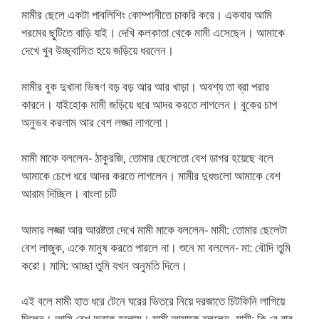
মামীর ছেলে একটা পাবলিশিং কোম্পানীতে চাকরি করে। একবার আমি
গরমের ছুটিতে বাড়ি যাই। দেখি কলকাতা থেকে মামী এসেছেন। আমাকে
দেখে খুব উচ্ছ্বাসিত হয়ে জড়িয়ে ধরলেন।
মামীর বুক দুখানা ভিষণ বড় বড় আর আর খাড়া। অবশ্য তা ব্রা পরার
কারনে। যাইহোক মামী জড়িয়ে ধরে আদর করতে লাগলেন। বুকের চাপ
অনুভব করলাম আর বেশ লজ্জা লাগলো।
মামী মাকে বললেন- ঠাকুরজি, তোমার ছেলেতো বেশ ডাগর হয়েছে বলে
আমাকে চেপে ধরে আদর করতে লাগলেন। মামীর দুধগুলো আমাকে বেশ
আরাম দিচ্ছিল। বাংলা চটি
আমার লজ্জা আর আরষ্টতা দেখে মামী মাকে বললেন- মামী: তোমার ছেলেটা
বেশ লাজুক, একে মানুষ করতে পারলে না। শুনে মা বললেন- মা: বৌদি তুমি
করো। মামি: আচ্ছা তুমি যখন অনুমতি দিলে।
এই বলে মামী হাত ধরে টেনে ঘরের ভিতরে নিয়ে দরজাতে চিটকিনি লাগিয়ে
দিলেন। আমি বেশ অবাক হলোম। মামী আমাকে বললেন- মামী: কি রে বাবু