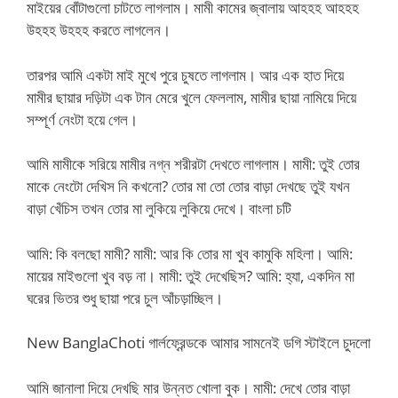
মাইয়ের বোঁটাগুলো চাটতে লাগলাম। মামী কামের জ্বালায় আহহহ আহহহ
উহহহ উহহহ করতে লাগলেন।
তারপর আমি একটা মাই মুখে পুরে চুষতে লাগলাম। আর এক হাত দিয়ে
মামীর ছায়ার দড়িটা এক টান মেরে খুলে ফেললাম, মামীর ছায়া নামিয়ে দিয়ে
সম্পূর্ণ নেংটা হয়ে গেল।
আমি মামীকে সরিয়ে মামীর নগ্ন শরীরটা দেখতে লাগলাম। মামী: তুই তোর
মাকে নেংটো দেখিস নি কখনো? তোর মা তো তোর বাড়া দেখছে তুই যখন
বাড়া খেঁচিস তখন তোর মা লুকিয়ে লুকিয়ে দেখে। বাংলা চটি
আমি: কি বলছো মামী? মামী: আর কি তোর মা খুব কামুকি মহিলা। আমি:
মায়ের মাইগুলো খুব বড় না। মামী: তুই দেখেছিস? আমি: হ্যা, একদিন মা
ঘরের ভিতর শুধু ছায়া পরে চুল আঁচড়াচ্ছিল।
New BanglaChoti গার্লফ্রেন্ডকে আমার সামনেই ডগি স্টাইলে চুদলো
আমি জানালা দিয়ে দেখছি মার উন্নত খোলা বুক। মামী: দেখে তোর বাড়া