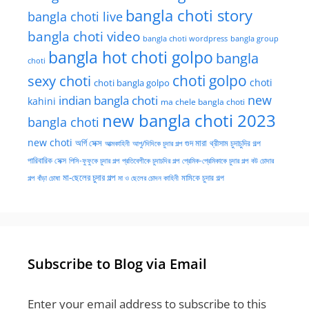
bangla choti story
bangla choti live
bangla choti video
bangla choti wordpress
bangla group
bangla hot choti golpo
bangla
choti
choti golpo
sexy choti
choti
choti bangla golpo
new
indian bangla choti
kahini
ma chele bangla choti
new bangla choti 2023
bangla choti
new choti
গুদ মারা
অর্গি সেক্স
আত্মকাহিনী
আপু/দিদিকে চুদার গল্প
থ্রীসাম চুদাচুদির গল্প
পারিবারিক সেক্স
পিসি-ফুফুকে চুদার গল্প
প্রতিবেশীকে চুদাচদির গল্প
প্রেমিক-প্রেমিকাকে চুদার গল্প
বউ চোদার
মা-ছেলের চুদার গল্প
মামিকে চুদার গল্প
বাঁড়া চোষা
গল্প
মা ও ছেলের চোদন কাহিনী
Subscribe to Blog via Email
Enter your email address to subscribe to this