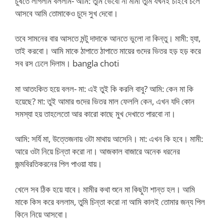
চুষতে লাগলাম বললাম- আমি: তুমি ভেবো না মামী তুমি যখনই চাইবে চলে
আসবে আমি তোমাকেও চুদে সুখ দেবো।
তবে সামনের বার আসতে মন্টু দাদাকে আনতে ভুলো না কিন্তু। মামী: হ্যা,
তাই করবো। আমি মাকে ঠাপাতে ঠাপাতে মায়ের গুদের ভিতর হড় হড় করে
সব রস ঢেলে দিলাম। bangla choti
মা আতংকিত হয়ে বলল- মা: এই তুই কি করলি বাবু? আমি: কেন মা কি
হয়েছে? মা: তুই আমার গুদের ভিতর মাল ফেললি কেন, এখন যদি কোন
সমস্যা হয় তাহলেতো আর কারো কাছে মুখ দেখাতে পারবো না।
আমি: সর্যি মা, উত্তেজনায় ওটা মাথায় আসেনি। মা: এখন কি হবে। মামী:
আরে ওটা নিয়ে চিন্তা করো না। আজকাল বাজারে অনেক ধরনের
জন্মবিরতিকরনের পিল পাওয়া যায়।
খেলে সব ঠিক হয়ে যাবে। মামীর কথা শুনে মা কিছুটা শান্ত হল। আমি
মাকে কিস করে বললাম, তুমি চিন্তা করো না আমি কালই তোমার জন্য পিল
কিনে নিয়ে আসবো।