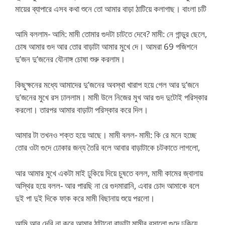
মায়ের ব্যাপারে এসব কথা শুনে তো আমার বাড়া ঠাটিয়ে কলাগাছ। বাংলা চটি
আমি বললাম- আমি: মামী তোমার গুদটা চাটতে দেবে? মামী: নে গান্ডুর ছেলে,
চোষ আমার গুদ আর তোর বাড়াটা আমার মুখে দে। আমরা 69 পজিশনে
দু’জন দু’জনের যৌনাঙ্গ চোষা শুরু করলাম।
কিছুক্ষনের মধ্যে আমাদের দু’জনের অবস্থা খারাপ হয়ে গেল আর দু’জনে
দু’জনের মুখে রস ঢাললাম। মামী উলে নিজের মুখ আর গুদ দুটোই পরিস্কার
করলো। তারপর আমার বাড়াটা পরিস্কার করে দিল।
আমার টা তখনও শক্ত হয়ে আছে। মামী বলল- মামী: কি রে মনে হচ্ছে
তোর ওটা গুদে ঢোকার জন্য তৈরি বলে আবার বাড়াটাকে চটকাতে লাগলো,
আর আমার মুখে একটা মাই ঢুকিয়ে দিয়ে চুষতে বলল, মামী কামের জ্বালায়
অস্থির হয়ে বলল- আর পারছি না রে গুদমারানি, এবার চোদ আমাকে বলে
দুই পা দুই দিকে ফাক করে মামী বিছানায় শুয়ে পরলো।
আমি আর দেরি না করে আমার ঠাটানো বাড়াটা মামীর রসালো গুদে ঢুকিয়ে