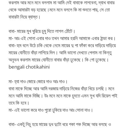
করলাম আর মনে মনে বললাম মা আমি দেই বাবাকে লাগবেনা, দ্যাখ বাবার
থেকে আমারটা বড় হয়েছে।মনে মনে বললে কি মা শুনতে পায়, সে তো
বাবারটা নিয়ে ব্যাস্ত।
বাবা- মায়ের মুখ ঘুরিয়ে চুমু দিতে লাগল ঠোঁটে।
মা- আঃ এই সোনা এবার দাও তখন আমার হয়নি আমাকে এবার ঠান্ডা কর।
বাবা- হুম বলে উঠে চকি থেকে নেমে মায়ের দু পা ফাঁকা করে দাড়িয়ে দাড়িয়ে
মায়ের যোনীতে বাঁড়া লাগিয়ে দিল। আমি ভালো দেখতে পেলাম না কিন্তু
অনুভব করলাম মায়ের যোনীতে বাবার বাঁড়া ঢুকেছে। কি গো ঢুকেছে।
bengali chotikahini
মা- হ্যা দাও জোরে জোরে দাও আঃ দাও।
বাবা মাকে দিচ্ছে আর আমি দরজায় দাড়িয়ে নিজের বাঁড়া খিচে চলছি। মনে
মনে আমি মাকে দিচ্ছি। উঃ মনে মনে মাকে চুদতে এমন সুখ যদি রিয়েল পাই
তবে কি হবে।
মা- এই ভালো করে দাও পুরো ঢুকিয়ে দাও আঃ সোনা দাও।
বাবা- একটু নিচু হয়ে মায়ের দুধ দুটো ধরে পকা পক দিচ্ছে আর বলছে ও