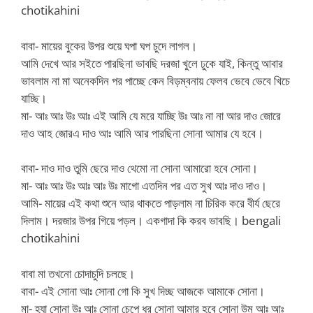
chotikahini
বাবা- মায়ের বুকের উপর শুয়ে ঘপা ঘপ চুদে লাগল।
আমি দেখে আর সইতে পারছিনা ভাবছি দরজা খুলে ঢুকে যাই, কিন্তু আবার
ভাবলাম না মা অনেকদিন পর পাচ্ছে কেন বিড়ম্বনায় ফেলব ভেবে ভেবে খিচে
যাচ্ছি।
মা- আঃ আঃ উঃ আঃ এই আমি যে মরে যাচ্ছি উঃ আঃ না না আর দাও জোরে
দাও আহ জোরএ দাও আঃ আমি আর পারছিনা সোনা আমার যে হবে।
বাবা- দাও দাও তুমি ছেরে দাও থেমো না সোনা আমারো হবে সোনা।
মা- আঃ আঃ উঃ আঃ আঃ উঃ মাগো এতদিন পর এত সুখ আঃ দাও দাও।
আমি- মায়ের এই কথা শুনে আর থাকতে পাড়লাম না চিরিক করে বীর্য ছেরে
দিলাম। দরজার উপর গিয়ে পড়ল। একগাদা কি করব ভাবছি। bengali
chotikahini
বাবা মা তখনো চোদাচুদি চলছে।
বাবা- এই সোনা আঃ সোনা গো কি সুখ দিচ্ছ আজকে আমাকে সোনা।
মা- হ্যা সোনা উঃ আঃ সোনা চেপে ধর সোনা আমার হবে সোনা উম আঃ আঃ