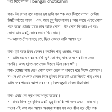
খিচে দিতে লাগল। bengali chotikahini
বাবা- উহ সোনা বলে মায়ের দুধ দুটো পক পক করে টিপতে লাগল, বোটায়
চিমটি কাটতে লাগল। এবং গালে চুমু দিতে লাগল। আর বলছে এইত সোনা
গরম হচ্ছে তোমার হাতে জাদু আছে সোনা। উম সোনা কি জাদু গো আঃ
সোনা আর একটু জোরে জোরে খিচে দাও।
মা- আস্তে টেপ লাগছে তো, ছিরে ফেলবে নাকি আমার দুধ।
বাবা- হ্যা আজ ছিরে ফেলব। কতদিন পড়ে ধরলাম, বলত।
মা- আমি ধরতে বারন করেছি তুমি তো পড়ে থাকতে আমার দিকে নজর
দাওনি। আজ হঠাত এত প্রেম উঠলে উঠল কেন শুনি।
বাবা- তোমার সাজ দেখে সোনা তখন ছেলে না থাকলে ধরে দিতাম তোমাকে।
মা- সে তো দেখলাম কেমন দিলে ঢুকিয়ে দিয়ে দুই গুতো দিতেই পড়ে গেল।
আমি তের পাওয়ার আগে সব শেষ। bengali chotikahini
বাবা- এবার দেব দ্যাখ কত শক্ত হয়েছে।
মা- বাবার দিকে মুখ ঘুরিয়ে একটা চুমু দিয়ে কি গো দেবে এখন। দাও না।
মায়ের এই কথা শুনে আমার অবস্থা খারাপ খপ করে বাঁড়া ধরে খেঁচা শুরু