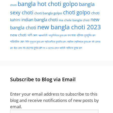
bangla hot choti golpo
bangla
choti
choti golpo
sexy choti
choti
choti bangla golpo
new
indian bangla choti
kahini
ma chele bangla choti
new bangla choti 2023
bangla choti
new choti
গুদ মারা
অর্গি সেক্স
আত্মকাহিনী
আপু/দিদিকে চুদার গল্প
থ্রীসাম চুদাচুদির গল্প
পারিবারিক সেক্স
পিসি-ফুফুকে চুদার গল্প
প্রতিবেশীকে চুদাচদির গল্প
প্রেমিক-প্রেমিকাকে চুদার গল্প
বউ চোদার
মা-ছেলের চুদার গল্প
মামিকে চুদার গল্প
বাঁড়া চোষা
গল্প
মা ও ছেলের চোদন কাহিনী
Subscribe to Blog via Email
Enter your email address to subscribe to this
blog and receive notifications of new posts by
email.
Email