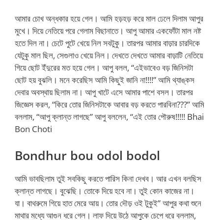
আমার চোখ অন্ধকার হয়ে গেল। আমি হড়হড় করে মাল ঢেলে দিলাম আপুর
মুখে। দিয়ে নেতিয়ে পরে গেলাম বিছানাতে। আপু আমার একফোঁটা মাল নষ্ট
হতে দিল না। চেটে পুটে খেয়ে নিল সবটুকু। তারপর আমার বাড়ার চারদিকে
যেটুকু মাল ছিল, সেগুলাও খেয়ে নিল। দেখতে দেখতে আমার বাড়াটি নেতিয়ে
গিয়ে ছোট ইঁদুরের মত হয়ে গেল। আপু বলল, “এইভাবেও বড় জিনিসটা
ছোট হয় বুঝলি। মনে করেছিস আমি কিছুই জানি না!!!!” আমি থ্যাঙ্কস
দেবার অবস্থায় ছিলাম না। আপু খাটে এসে আমার পাশে বসল। তারপর
জিজ্ঞেস করল, “কিরে তোর জিনিসটাকে আবার বড় করতে পারবিনা???” আমি
বললাম, “আপু ক্লান্ত লাগছে” আপু বললেন, “এই তোর পৌরুষ!!!!! Bhai
Bon Choti
Bondhur bou odol bodol
আমি ভাবছিলাম তুই সবকিছু করতে পারিস কিনা দেখব। আর এখন বলছিস
ক্লান্ত লাগছে। বুঝেছি। তোকে দিয়ে হবে না। তুই কোন কাজের না।
যা। বাথরুমে গিয়ে হাত মেরে আয়। তোর দৌড় ওই টুকুই” আপুর কথা শুনে
মাথার মধ্যে আগুন ধরে গেল। লাফ দিয়ে উঠে আপুকে চেপে ধরে বললাম,