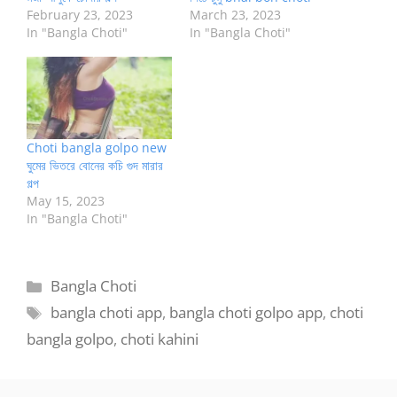
February 23, 2023
March 23, 2023
In "Bangla Choti"
In "Bangla Choti"
Choti bangla golpo new
ঘুমের ভিতরে বোনের কচি গুদ মারার
গল্প
May 15, 2023
In "Bangla Choti"
Categories
Bangla Choti
Tags
bangla choti app
,
bangla choti golpo app
,
choti
bangla golpo
,
choti kahini