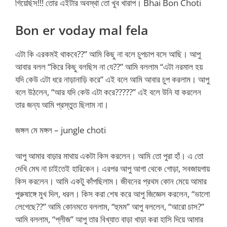
গিয়েছিস!!! তোর এইটার অবস্থা তো খুব খারাপ। Bhai Bon Choti
Bon er voday mal fela
এটা কি এরকমই থাকবে??” আমি কিছু না বলে চুপচাপ বসে আছি। আপু
আবার বলল “কিরে কিছু বলছিস না যে??” আমি বললাম “এটা নরমাল হয়
যদি কেউ এটা ধরে নাড়ানাড়ি করে” এই বলে আমি আবার চুপ করলাম। আপু
বলে উঠলেন, “আর যদি কেউ এটা করে?????” এই বলে উনি যা করলেন
তার জন্য আমি প্রস্তুত ছিলাম না।
জঙ্গল মে মঙ্গল – jungle choti
আপু আমার বাড়ার মাথায় একটা কিস করলেন। আমি তো পুরা হাঁ। এ তো
দেখি মেঘ না চাইতেই হারিকেন। এরপর আপু আগা থেকে গোড়া, সবজায়গায়
কিস করলেন। আমি একটু কাঁপছিলাম। জীবনের প্রথম কোন মেয়ে আমার
পুরুষাঙ্গে মুখ দিল, ধরল। কিস করা শেষ করে আপু জিজ্ঞেস করলেন, “ভালো
লেগেছে??” আমি কোনমতে বললাম, “হুমম” আপু বললেন, “আরো চাস?”
আমি বললাম, “প্লীজ” আপু তার বিখ্যাত বাড়া খাড়া করা হাসি দিয়ে আমার