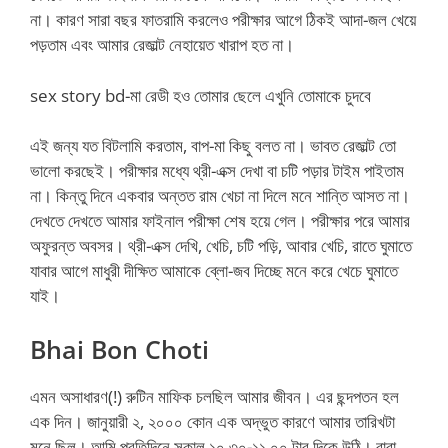
না। কারণ সারা বছর ফাতরামি করলেও পরীক্ষার আগে ঠিকই আদা-জল খেয়ে
পড়তাম এবং আমার রেজাল্ট নেহায়েত খারাপ হত না।
sex story bd-মা রেডী হও তোমার ছেলে এখুনি তোমাকে চুদবে
এই জন্য যত বিটলামি করতাম, বাপ-মা কিছু বলত না। ভাবত রেজাল্ট তো
ভালো করছেই। পরীক্ষার মধ্যে থ্রী-এক্স দেখা বা চটি পড়ার টাইম পাইতাম
না। কিন্তু দিনে একবার অন্তত রাম খেচা না দিলে মনে শান্তি আসত না।
দেখতে দেখতে আমার ফাইনাল পরীক্ষা শেষ হয়ে গেল। পরীক্ষার পরে আমার
অফুরন্ত অবসর। থ্রী-এক্স দেখি, খেচি, চটি পড়ি, আবার খেচি, রাতে ঘুমাতে
যাবার আগে মাধুরী দীক্ষিত আমাকে ব্লো-জব দিচ্ছে মনে করে খেচে ঘুমাতে
যাই।
Bhai Bon Choti
এমন অসাধারণ(!) রুটিন মাফিক চলছিল আমার জীবন। এর ছন্দপতন হল
এক দিন। জানুয়ারী ২, ২০০০ কোন এক অদ্ভুত কারণে আমার তারিখটা
মনে ছিল। আমি প্রতিদিনে সকাল ১০.৩০-১১.০০ টার দিকে উঠি। বাবা