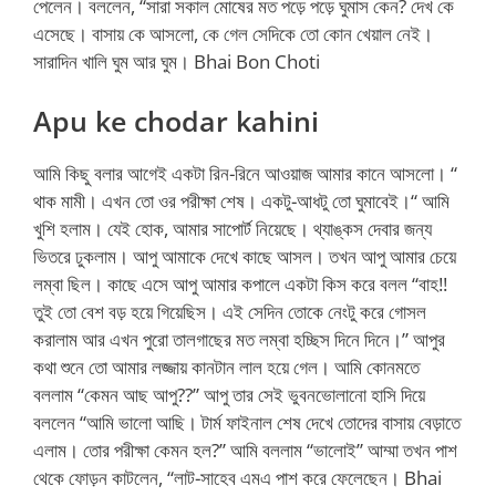
পেলেন। বললেন, “সারা সকাল মোষের মত পড়ে পড়ে ঘুমাস কেন? দেখ কে
এসেছে। বাসায় কে আসলো, কে গেল সেদিকে তো কোন খেয়াল নেই।
সারাদিন খালি ঘুম আর ঘুম। Bhai Bon Choti
Apu ke chodar kahini
আমি কিছু বলার আগেই একটা রিন-রিনে আওয়াজ আমার কানে আসলো। “
থাক মামী। এখন তো ওর পরীক্ষা শেষ। একটু-আধটু তো ঘুমাবেই।“ আমি
খুশি হলাম। যেই হোক, আমার সাপোর্ট নিয়েছে। থ্যাঙ্কস দেবার জন্য
ভিতরে ঢুকলাম। আপু আমাকে দেখে কাছে আসল। তখন আপু আমার চেয়ে
লম্বা ছিল। কাছে এসে আপু আমার কপালে একটা কিস করে বলল “বাহ!!
তুই তো বেশ বড় হয়ে গিয়েছিস। এই সেদিন তোকে নেংটু করে গোসল
করালাম আর এখন পুরো তালগাছের মত লম্বা হচ্ছিস দিনে দিনে।” আপুর
কথা শুনে তো আমার লজ্জায় কানটান লাল হয়ে গেল। আমি কোনমতে
বললাম “কেমন আছ আপু??” আপু তার সেই ভুবনভোলানো হাসি দিয়ে
বললেন “আমি ভালো আছি। টার্ম ফাইনাল শেষ দেখে তোদের বাসায় বেড়াতে
এলাম। তোর পরীক্ষা কেমন হল?” আমি বললাম “ভালোই” আম্মা তখন পাশ
থেকে ফোড়ন কাটলেন, “লাট-সাহেব এমএ পাশ করে ফেলেছেন। Bhai