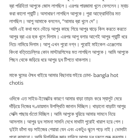
ব্রা পরিহিতা আপুকে জোস লাগছিল। এরপর পায়জামা খুলে ফেললেন। ম্যাচ
করা কালো প্যান্টি। অসাধারণ লাগছিল আপুকে। পুরা আফ্রোদিতির মত
লাগছিল। আপু আমাকে বললেন, “আমার ব্রা খুলে দে”।
আমি এই কথা শুনে দৌড়ে আপুর কাছে গিয়ে আপুর ঘাড়ে কিস করতে করতে
আপুর ব্রা এর হুক খুলে দিলাম। এরপর আপু বলার আগেই আপুর প্যান্টি ধরে
নিচে নামিয়ে দিলাম। আপু এখন পুরো নগ্ন। পুরোই মাইকেল এঞ্জেলোর
কিংবা বত্তিচেল্লির কোন মাস্টারপিসের মত লাগছিল আপুকে। আমি আপুকে
পিছন থেকে জড়িয়ে ধরে আপুর দুধ টিপতে থাকলাম।
মাকে ঘুমের ঔষধ খাইয়ে আমার বিছানায় শুইয়ে চোদা- bangla hot
chotis
ওদিকে এত সাইড-ইফেক্টের কারণে আমার বাড়া তাড়াং করে স্যালুট মেরে
দাঁড়িয়ে নিজের দণ্ডায়মান উপস্থিতি জানান দিচ্ছিল। খাড়ানো বাড়াটা আপুর
সেক্সি পাছায় গুঁতো দিচ্ছিল। আমি আপুকে ঘুরিয়ে আমার সামনে নিয়ে
আসলাম। আপুর দুধ সামনা সামনি দেখে মাথাটা পুরোই খারাপ হয়ে গেল।
দুইটা ডাঁসা বড় সাইজের পেয়ারা যেন এবং একটুও ঝুলে পড়ে নাই। ভোদাটা
পুরো কামানো। আমি দিগবিদিক জ্ঞান হারিয়ে আপুর দুধ চুষতে শুরু করলাম।