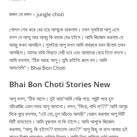
জঙ্গল মে মঙ্গল – jungle choti
গোসল শেষ করে বের হয়ে আম্মুকে ডাকলাম। তখন সুমাইয়া আপু এসে
বলল যে আম্মু আর আব্বু কি কাজে বের হইসে। আমি জিজ্ঞেস করলাম যে
আব্বু কখন আসছিল। সুমাইয়া আপু বলল আমি বাথরুমে যখন ছিলাম তখন
আসছিল। তাদের নাকি ফিরতে দেরী হবে এবং আমাদের খেয়ে নিতে বলসে।
আমি বললাম, “ঠিক আছে আপু। তুমি ডাইনিং রুমে বস। আমি
আসতেসি”। Bhai Bon Choti
Bhai Bon Choti Stories New
আপু বলল, “ঠিক আসে। তুই আয়”আমি গেঞ্জি পড়ে, প্যা্ন্ট পড়ে চুল
আঁচরাচ্ছি এমন সময় আপু আসলো। বলল, “কিরে, খাবি না???” আমি আপুর
দিকে ঘুরে বললাম, “এই তো, চুল আঁচড়ে আসছি” খেয়াল করলাম আপু মিটি
মিটি হাসতেসে। আমি বুঝলাম না কি হইসে। আমি আপুকে জিজ্ঞেস
করলাম, “আপু, কি হইসে?? হাসতেস কেন??” আপু কিছু না বলে আমার দুই
রানের চিপার মাঝখানে দেখিয়ে দিলেন। আমি নিচে তাকিয়ে দেখি আমার