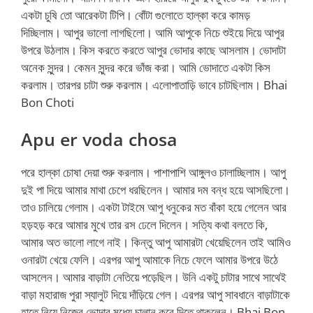
একটা চুষি তো আরেকটা টিপি। বোঁটা গুলোতে হাল্কা করে কামড়
দিচ্ছিলাম। আপুর ভালো লাগছিলো। আমি আপুকে নিচে শুইয়ে দিয়ে আপুর
উপরে উঠলাম। কিস করতে করতে আপুর ভোদার কাছে আসলাম। ভোদাটা
অনেক সুন্দর। কেমন সুন্দর করে ভাঁজ করা। আমি ভোদাতে একটা কিস
করলাম। তারপর চাটা শুরু করলাম। এলোপাতাড়ি ভাবে চাটছিলাম। Bhai
Bon Choti
Apu er voda chosa
পরে হাল্কা চোষা দেয়া শুরু করলাম। পাশাপাশি আঙ্গুলও চালাচ্ছিলাম। আপু
দুই পা দিয়ে আমার মাথা চেপে ধরছিলেন। আমার দম বন্ধ হয়ে আসছিলো।
তাও চালিয়ে গেলাম। একটা টাইমে আপু ধনুকের মত বাঁকা হয়ে গেলেন আর
হড়হড় করে আমার মুখে তার রস ঢেলে দিলেন। সত্যি কথা বলতে কি,
আমার অত ভালো লাগে নাই। কিন্তু আপু আমারটা খেয়েছিলেন তাই আমিও
ওনারটা খেয়ে ফেলি। এরপর আপু আমাকে নিচে ফেলে আমার উপরে উঠে
আসলেন। আমার বাড়াটা নেতিয়ে পড়েছিল। উনি একটু চাটার সাথে সাথেই
বাড়া মহারাজ পুরা স্যালুট দিয়ে দাঁড়িয়ে গেল। এরপর আপু সাবধানে বাড়াটাকে
হাতে নিয়ে নিজের ভোদার মধ্যে চালান করে দিতে থাকলেন। Bhai Bon