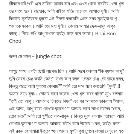
জীবন্ত চটি/থ্রী-এক্স নায়িকা আমার ঘরে এবং এখন থেকে যাবতীয় খেলা-ধুলা
ওর সাথে হবে। যাহোক, আমি বাইরে যাচ্ছি না দেখে আম্মাও খুশী। আমি
কিভাবে সুমাইয়াকে চুদবো এই চিন্তা করতেসি এমন সময় সুমাইয়া আপু
আমাকে ডাকল। আমি তো মহা খুশী। গেলাম আমার সেক্স-বম্ব আপুর
কাছে। গিয়ে দেখি আপু তখনো ড্রইং রুমে বসে আছে। Bhai Bon
Choti
জঙ্গল মে মঙ্গল – jungle choti
আপুর সাথে একটা ছোট্ট লাগেজ ছিল। আমি দেখে বললাম “কি ব্যপার আপু?
তুমি ড্রেস চেঞ্জ করনি কেন?” তখন আপু বলল “ড্রেস চেঞ্জ তো নাহয় করব,
কিন্তু রাতে আমি ঘুমাবো কোথায়?” আমি তো মনে মনে বলতেসি “সুন্দরী!!!
আমার সাথে ঘুমাও, তোমার সাথে অনেক খেলা-ধুলা করব রাতে” মুখে বললাম
“তাই তো আপু। আসলেও চিন্তার বিষয়” এর পর আম্মাকে ডাকলাম “আম্মা,
এই আম্মা, আপু রাতে কোথায় ঘুমাবে??” আম্মার সাথে সাথে উত্তর “কেন,
তোর রুমে” আমি তো খুশীতে বাক-বাকুম। কিন্ত মুখে বললাম “তাহলে আমি
কোথায় ঘুমাবো??” আম্মার আবারো ফটাশ করে উত্তর “কেন, ড্রইং রুমে”
এই রকম হোগামারা উত্তর শুনে আমার মুখটা পুরা চুপসে যাওয়া বেলুনের মত