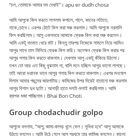
“চল, তোমাকে আমার দম দেখাই”। apu er dudh chosa
আমি আপুকে কিস করতে লাগলাম কপালে, গালে, কানের লতিতে,
নাকে,চোখে। এরপর ঠোটে কিস করা শুরু করলাম। আমি আপুকে নরমালি
কিস করছিলাম। আপু একসময়ে আমাকে ফ্রেঞ্চ কিস করা শুরু করলেন।
আমি একটু থতমত খেয়ে যাই। কিন্তু তারপর নিজেকে সামলে নিয়ে আমিও
আপুর সাথে তাল মিলিয়ে ফ্রেঞ্চ কিস করি। অনেক্ষন ফ্রেঞ্চ কিস করার পর
আপুর গলায় কিস করতে থাকলাম। দেখলাম আপু একটু কঁকিয়ে উঠলো।
তখন তো আর এত কিছু বুঝতাম না, খালি মনে হচ্ছিল আপুর ভালো লাগছে।
তাই আরো ভয়ানক ভাবে আপুর গলায় কিস করতে থাকলাম। এরপর মনযোগ
দিলাম আমার পছন্দের জায়গাটায়। কামিজের উপর দিয়েই হাতানো শুরু করলাম
আপুর বিশাল দুধ দুটো। আনাড়ী হাতে দলাই-মলাই করছিলাম। আমি
ব্যাপক মজা পাচ্ছিলাম। Bhai Bon Choti
Group chodachudir golpo
আপুকে বললাম, “আপু, জামা-কাপড় খুলে ফেল। সুবিধা হবে” আপু আমাকে
উঠতে বললেন। আমি উঠে গেলে আপু প্রথমে তার কামিজ খুললেন। কালো