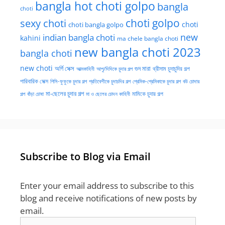
bangla hot choti golpo
bangla
choti
choti golpo
sexy choti
choti
choti bangla golpo
new
indian bangla choti
kahini
ma chele bangla choti
new bangla choti 2023
bangla choti
new choti
গুদ মারা
অর্গি সেক্স
আত্মকাহিনী
আপু/দিদিকে চুদার গল্প
থ্রীসাম চুদাচুদির গল্প
পারিবারিক সেক্স
পিসি-ফুফুকে চুদার গল্প
প্রতিবেশীকে চুদাচদির গল্প
প্রেমিক-প্রেমিকাকে চুদার গল্প
বউ চোদার
মা-ছেলের চুদার গল্প
মামিকে চুদার গল্প
বাঁড়া চোষা
গল্প
মা ও ছেলের চোদন কাহিনী
Subscribe to Blog via Email
Enter your email address to subscribe to this
blog and receive notifications of new posts by
email.
Email