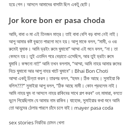
হয়ে গেল। আসলে আমাদের বাসাটা ছিল একটু ছোট।
Jor kore bon er pasa choda
আমি, বাবা ও মা এই তিনজন মাত্র। তাই বাবা বেশি বড় বাসা নেই নাই।
আপু আমার কষ্ট বুঝতে পারলো মনে হয়। আপু মাকে বলল, “মামী, ও ওর
রুমেই ঘুমাক। আমি ড্রইং রুমে ঘুমাবো” আম্মা এই শুনে বলল, “না। তা
কেমনে হয়। তুই এতদিন পরে বেড়াতে এসেছিস, আর তুই ড্রইং রুমে
ঘুমাবি। কক্ষনো না!!” আমি তখন বললাম, “আম্মা, আমি নাহয় আমার রুমের
নিচে ঘুমাবো আর আপু নাহয় খাটে ঘুমাবে”। Bhai Bon Choti
আম্মা একটু চিন্তা করল। তারপর বলল, “হুমম। ঠিক আছে। সুমাইয়া কি
বলিস???” সুমাইয়া আপু বলল, “ঠিক আছে মামী। কোন প্রবলেম নাই।
আমি নাহয় ঘুম না আসলে নাহয় রাকিবের সাথে গল্প করব” ওহ মামারা, বলতে
ভুলে গিয়েছিলাম যে আমার নাম রাকিব। যাহোক, সুমাইয়ার কথা শুনে আমি
তো আনন্দের ঠেলায় পারলে চাঁদে চলে যাই। mayer pasa coda
sex stories নিয়তির চোদন খেলা