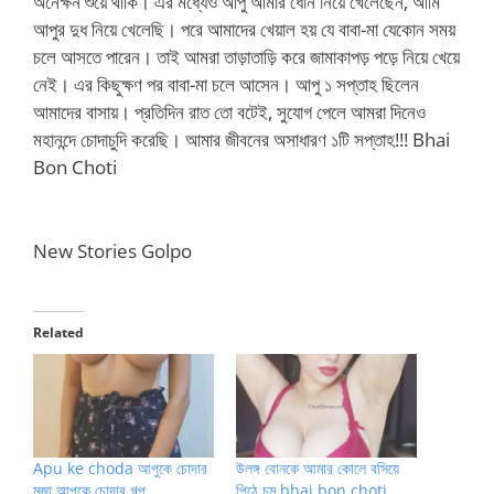
অনেক্ষন শুয়ে থাকি। এর মধ্যেও আপু আমার ধোন নিয়ে খেলেছেন, আমি
আপুর দুধ নিয়ে খেলেছি। পরে আমাদের খেয়াল হয় যে বাবা-মা যেকোন সময়
চলে আসতে পারেন। তাই আমরা তাড়াতাড়ি করে জামাকাপড় পড়ে নিয়ে খেয়ে
নেই। এর কিছুক্ষণ পর বাবা-মা চলে আসেন। আপু ১ সপ্তাহ ছিলেন
আমাদের বাসায়। প্রতিদিন রাত তো বটেই, সুযোগ পেলে আমরা দিনেও
মহানন্দে চোদাচুদি করেছি। আমার জীবনের অসাধারণ ১টি সপ্তাহ!!! Bhai
Bon Choti
New Stories Golpo
Related
Apu ke choda আপুকে চোদার
উলঙ্গ বোনকে আমার কোলে বসিয়ে
মজা আপুকে চোদার গল্প
পিঠে চুমু bhai bon choti