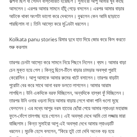
কল্পনা ছিল যা সেদিন বাস্তবায়িত হয়েছিল। সুমাইয়া আপু আমার খুব কাছে
আসলেন। এরপর আমার সামনে হাঁটু গেড়ে বসলেন। এরপর আমার বাড়ার
আটকে থাকা অংশটা ভালো করে দেখলেন। বুঝলেন কেন আমি ছাড়াতে
পারছিলাম না। তিনি আস্তে করে মুণ্ডিটা ধরলেন।
Kolkata panu stories রিমার দুধে হাত দিয়ে জোর করে কিস করতে
শুরু করলাম
তারপর চেনটা আস্তে করে সামনে নিয়ে পিছনে নিলেন। ব্যস। আমার বাড়া
চেন মুক্ত হয়ে গেল। কিন্তু ছিলে-টিলে বাড়ার চামড়ার অবস্থা পুরাই
কেরোসিন। আপু আমাকে আমার রুমের খাটে বসালেন। তারপর বাড়াটা
পুরোটা বের করে সাথে আনা বরফ ডলতে লাগলেন। আমার আরাম
লাগছিল। উনি একদিকে বরফ দিচ্ছিলেন, অন্যদিকে হাল্কা ফুঁ দিচ্ছিলেন।
তারপর উনি ওনার ওড়না দিয়ে আমার বাড়ায় লেগে থাকা পানি গুলো মুছে
ফেললেন। এর মধ্যে আপুর নরম হাতের ছোঁয়া পেয়ে আমার ল্যাওড়া মহারাজ
ফুলে-ফেঁপে তালগাছ হয়ে গেলেন। এই অবস্থা দেখে আমি তো লজ্জায় মারা
যাচ্ছিলাম। কিন্ত সুমাইয়া আপু এই অবস্থা দেখে আমার ল্যাওড়াটি
ধরলেন। মুচকি হেসে বললেন, “কিরে তুই তো দেখি অনেক বড় হয়ে