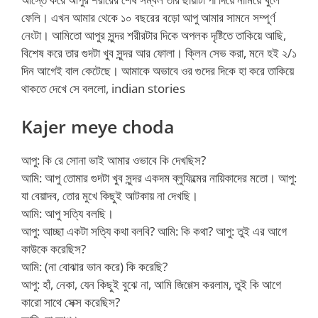
ফেলি। এখন আমার থেকে ১০ বছরের বড়ো আপু আমার সামনে সম্পূর্ণ
নেংটা। আমিতো আপুর সুন্দর শরীরটার দিকে অপলক দৃষ্টিতে তাকিয়ে আছি,
বিশেষ করে তার গুদটা খুব সুন্দর আর ফোলা। ক্লিন সেভ করা, মনে হই ২/১
দিন আগেই বাল কেটেছে। আমাকে অভাবে ওর গুদের দিকে হা করে তাকিয়ে
থাকতে দেখে সে বললো, indian stories
Kajer meye choda
আপু: কি রে সোনা ভাই আমার ওভাবে কি দেখছিস?
আমি: আপু তোমার গুদটা খুব সুন্দর একদম ব্লুফিল্মের নায়িকাদের মতো। আপু:
যা বেয়াদব, তোর মুখে কিছুই আটকায় না দেখছি।
আমি: আপু সত্যি বলছি।
আপু: আচ্ছা একটা সত্যি কথা বলবি? আমি: কি কথা? আপু: তুই এর আগে
কাউকে করেছিস?
আমি: (না বোঝার ভান করে) কি করেছি?
আপু: হাঁ, নেকা, যেন কিছুই বুঝে না, আমি জিগ্গেস করলাম, তুই কি আগে
কারো সাথে সেক্স করেছিস?