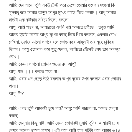
আমি: দেয় মানে, তুমি একটু টেস্ট করে দেখো তোমার গুদের রসগুলো কি
সুস্বাধু বলে আমার আঙ্গুল আপুর মুখের কাছে নিয়ে গেলাম। আপু আমার
হাতটা এক ঝটকায় সরিয়ে দিলো, বললো-
আপু: আমি পারব না, আমারতো এখনি বমি আসতে চাইছে। তবুও আমি
আমার হাতটা আবার আপুর মুখের কাছে নিয়ে গিয়ে বললাম, একবার চেখে
দেখিনা, দেখবে ভালো লাগবে বলে জোড় করে আঙ্গুলটা তার মুহে ঢুকিয়ে
দিলাম। আপু ওয়াআক করে থুতু ফেলল, আমিতো হেঁসেই শেষ তার অবস্থা
দেখে।
আমি: কেমন লাগলো তোমার গুদের রস আপু?
আপু: যাহ ।।। বলতে পারব না।
আমি: এবার গুদ ছেড়ে উঠে বসলাম আপুর বুকের উপর বললাম এবার তোমার
পালা।
আপু: কি?
আমি: এবার তুমি আমারটা চুষে দাও? আপু: আমি পারবো না, আমার ঘেন্না
করছে।
আমি: ঘেন্নার কিছু নাই, আমি যেমন তোমারটা চুসছি তুমিও আমারটা চোষ
দেখবে অনেক ভালো লাগবে। এই বলে আমি হাফ পান্টটা খুলে আমার ৬।৫