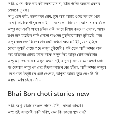
আমি: এখন থেকে আর কষ্ট করতে হবে না, আমি পরদিন অন্তত একবার
তোমাকে চুদবো।
আপু: চোষ ভাই, ভালো করে চোষ, চুষে আজ আমার গুদের সব রস খেয়ে
ফেল। আমাকে শান্তি দে ভাই — আমাকে শান্তি দে। আমি চোষার ফাঁকে
আপুর গুদে একটা আঙ্গুল ঢুকিয়ে দেই, বললে বিশাস করবে না তোমরা, আমার
তখন মনে হয়েছিল আমি কোনো আগুনের কুন্ডুলিতে আঙ্গুল ঢুকিয়েছি, আর
আপুর বয়স হলে কি হবে তার গুদটা এখনো অনেক টাইটা, মনে হচ্ছিল
কোনো কুমারী মেয়ের গুদে আঙ্গুল ঢুকিয়েছি। যাই হোক আমি আমার কাজ
করে যাচ্ছিলাম চোষার ফাঁকে ফাঁকে আঙ্গুল দিয়ে আঙ্গুল চোদা করছিলাম
আপুকে। কখনো এক আঙ্গুল কখনো দুই আঙ্গুল। এভাবে অনেকক্ষণ চলার
পর দেখলাম আপুর গুদ বেয়ে পিছলা কামরস বের হচ্ছিল, আমি আমার আঙ্গুলে
লেগে থাকা কিছুটা রস চেটে দেখলাম, আপুতো আমার কান্ড দেখে ছি: ছি:
করছে, আমি হেঁসে বলি –
Bhai Bon choti stories new
আমি: আপু তোমার রসগুলো দারুন টেস্টি, নোনতা নোনতা।
আপু: তুই আসলেই একটা খবিশ, কেও কি এগুলো মুখে দেয়?