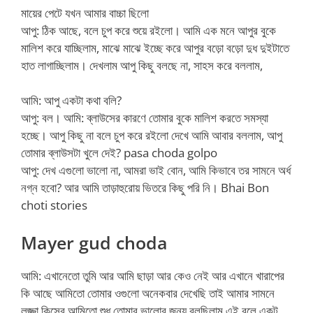
মায়ের পেটে যখন আমার বাচ্চা ছিলো
আপু: ঠিক আছে, বলে চুপ করে শুয়ে রইলো। আমি এক মনে আপুর বুকে
মালিশ করে যাচ্ছিলাম, মাঝে মাঝে ইচ্ছে করে আপুর বড়ো বড়ো দুধ দুইটাতে
হাত লাগাচ্ছিলাম। দেখলাম আপু কিছু বলছে না, সাহস করে বললাম,
আমি: আপু একটা কথা বলি?
আপু: বল। আমি: ব্লাউসের কারণে তোমার বুকে মালিশ করতে সমস্যা
হচ্ছে। আপু কিছু না বলে চুপ করে রইলো দেখে আমি আবার বললাম, আপু
তোমার ব্লাউসটা খুলে দেই? pasa choda golpo
আপু: দেখ এগুলো ভালো না, আমরা ভাই বোন, আমি কিভাবে তর সামনে অর্ধ
নগ্ন হবো? আর আমি তাড়াহুরোয় ভিতরে কিছু পরি নি। Bhai Bon
choti stories
Mayer gud choda
আমি: এখানেতো তুমি আর আমি ছাড়া আর কেও নেই আর এখানে খারাপের
কি আছে আমিতো তোমার ওগুলো অনেকবার দেখেছি তাই আমার সামনে
লজ্জা কিসের আমিতো শুধু তোমার ভালোর জন্য বলছিলাম এই বলে একটু