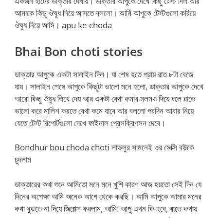
একজন হার্টের ডাক্তার দেখায়। ডাক্তার আপুকে দেখে কিছু টেস্ট দিল আর
আমাকে কিছু ঔষুধ নিয়ে আসতে বললো। আমি আপুকে টেস্টগুলো করিয়ে
ঔষুধ নিয়ে আসি। apu ke choda
Bhai Bon choti stories
ডাক্তার আপুকে একটা সালাইন দিল। যা শেষ হতে প্রায় রাত ৮টা বেজে
যায়। সালাইন শেষে আপুকে কিছুটা ভালো মনে হলো, ডাক্তার আপুকে দেখে
আরো কিছু ঔষুধ লিখে দেয় আর একটা বেথা কমার মলমও দিয়ে বলে রাতে
ভালো করে মালিশ করতে বেথা কমে যাবে আর বললো পরদিন আবার নিয়ে
যেতে টেস্ট রিপোর্টগুলো দেখে ফাইনাল প্রেসক্রিপসন দেবে।
Bondhur bou choda choti লাভলুর সামনেই ওর সেক্সি বউকে
চুদলাম
ডাক্তারের কথা শুনে আমিতো মনে মনে খুশি কারণ আজ হয়তো সেই দিন যে
দিনের অপেক্ষা আমি অনেক আগে থেকে করছি। আমি আপুকে আমার মনের
কথা বুঝতে না দিয়ে জিগ্গেস করলাম, আমি: আপু এখন কি হবে, রাতে কথায়