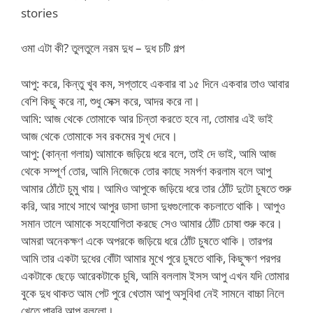
stories
ওমা এটা কী? তুলতুলে নরম দুধ – দুধ চটি গল্প
আপু: করে, কিন্তু খুব কম, সপ্তাহে একবার বা ১৫ দিনে একবার তাও আবার
বেশি কিছু করে না, শুধু সেক্স করে, আদর করে না।
আমি: আজ থেকে তোমাকে আর চিন্তা করতে হবে না, তোমার এই ভাই
আজ থেকে তোমাকে সব রকমের সুখ দেবে।
আপু: (কান্না গলায়) আমাকে জড়িয়ে ধরে বলে, তাই দে ভাই, আমি আজ
থেকে সম্পূর্ণ তোর, আমি নিজেকে তোর কাছে সমর্পণ করলাম বলে আপু
আমার ঠোঁটে চুমু খায়। আমিও আপুকে জড়িয়ে ধরে তার ঠোঁট দুটো চুষতে শুরু
করি, আর সাথে সাথে আপুর ডাসা ডাসা দুধগুলোকে কচলাতে থাকি। আপুও
সমান তালে আমাকে সহযোগিতা করছে সেও আমার ঠোঁট চোষা শুরু করে।
আমরা অনেকক্ষণ একে অপরকে জড়িয়ে ধরে ঠোঁট চুষতে থাকি। তারপর
আমি তার একটা দুধের বোঁটা আমার মুখে পুরে চুষতে থাকি, কিছুক্ষণ পরপর
একটাকে ছেড়ে আরেকটাকে চুষি, আমি বললাম ইসস আপু এখন যদি তোমার
বুকে দুধ থাকত আম পেট পুরে খেতাম আপু অসুবিধা নেই সামনে বাচ্চা নিলে
খেতে পারবি আপু বললো।