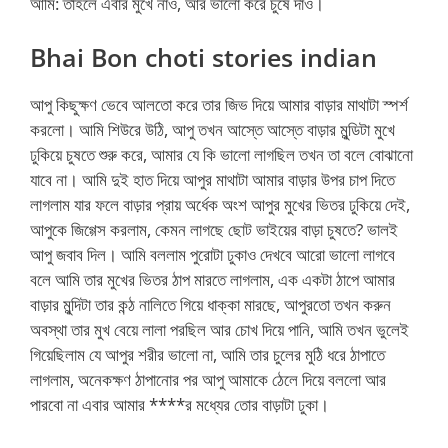
আমি: তাহলে এবার মুখে নাও, আর ভালো করে চুষে দাও।
Bhai Bon choti stories indian
আপু কিছুক্ষণ ভেবে আলতো করে তার জিভ দিয়ে আমার বাড়ার মাথাটা স্পর্শ
করলো। আমি শিউরে উঠি, আপু তখন আস্তে আস্তে বাড়ার মুন্ডিটা মুখে
ঢুকিয়ে চুষতে শুরু করে, আমার যে কি ভালো লাগছিল তখন তা বলে বোঝানো
যাবে না। আমি দুই হাত দিয়ে আপুর মাথাটা আমার বাড়ার উপর চাপ দিতে
লাগলাম যার ফলে বাড়ার প্রায় অর্ধেক অংশ আপুর মুখের ভিতর ঢুকিয়ে দেই,
আপুকে জিগ্গেস করলাম, কেমন লাগছে ছোট ভাইয়ের বাড়া চুষতে? ভালই
আপু জবাব দিল। আমি বললাম পুরোটা ঢুকাও দেখবে আরো ভালো লাগবে
বলে আমি তার মুখের ভিতর ঠাপ মারতে লাগলাম, এক একটা ঠাপে আমার
বাড়ার মুন্দিটা তার কন্ঠ নালিতে গিয়ে ধাক্কা মারছে, আপুরতো তখন করুন
অবস্থা তার মুখ বেয়ে লালা পরছিল আর চোখ দিয়ে পানি, আমি তখন ভুলেই
গিয়েছিলাম যে আপুর শরীর ভালো না, আমি তার চুলের মুঠি ধরে ঠাপাতে
লাগলাম, অনেকক্ষণ ঠাপানোর পর আপু আমাকে ঠেলে দিয়ে বললো আর
পারবো না এবার আমার ****র মধ্যের তোর বাড়াটা ঢুকা।