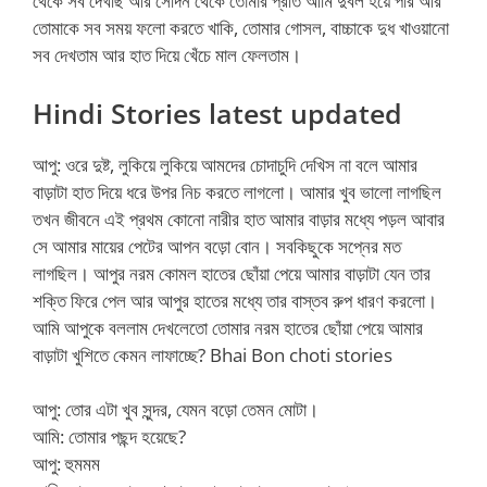
থেকে সব দেখছি আর সেদিন থেকে তোমার প্রতি আমি দুর্বল হয়ে পরি আর
তোমাকে সব সময় ফলো করতে খাকি, তোমার গোসল, বাচ্চাকে দুধ খাওয়ানো
সব দেখতাম আর হাত দিয়ে খেঁচে মাল ফেলতাম।
Hindi Stories latest updated
আপু: ওরে দুষ্ট, লুকিয়ে লুকিয়ে আমদের চোদাচুদি দেখিস না বলে আমার
বাড়াটা হাত দিয়ে ধরে উপর নিচ করতে লাগলো। আমার খুব ভালো লাগছিল
তখন জীবনে এই প্রথম কোনো নারীর হাত আমার বাড়ার মধ্যে পড়ল আবার
সে আমার মায়ের পেটের আপন বড়ো বোন। সবকিছুকে সপ্নের মত
লাগছিল। আপুর নরম কোমল হাতের ছোঁয়া পেয়ে আমার বাড়াটা যেন তার
শক্তি ফিরে পেল আর আপুর হাতের মধ্যে তার বাস্তব রুপ ধারণ করলো।
আমি আপুকে বললাম দেখলেতো তোমার নরম হাতের ছোঁয়া পেয়ে আমার
বাড়াটা খুশিতে কেমন লাফাচ্ছে? Bhai Bon choti stories
আপু: তোর এটা খুব সুন্দর, যেমন বড়ো তেমন মোটা।
আমি: তোমার পছন্দ হয়েছে?
আপু: হুমমম