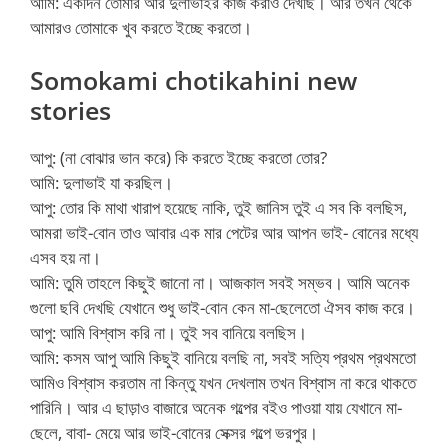
আমি: একদিন তোমার আর দুলাভাইর কাজ করাও দেখছি। আর তখন থেকে
আমারও তোমাকে খুব করতে ইচ্ছে করতো।
Somokami chotikahini new
stories
আপু: (না বোঝার ভান করে) কি করতে ইচ্ছে করতো তোর?
আমি: দুলাভাই যা করছিল।
আপু: তোর কি মাথা খারাপ হয়েছে নাকি, তুই জানিস তুই এ সব কি বলছিস,
আমরা ভাই-বোন তাও আবার এক মার পেটের আর আপন ভাই- বোনের মধ্যে
এসব হয় না।
আমি: তুমি তাহলে কিছুই জানো না। আজকাল সবই সম্ভব। আমি অনেক
গুলো ছবি দেখছি যেখানে শুধু ভাই-বোন কেন মা-ছেলেতো ঐসব কাজ করে।
আপু: আমি বিশ্বাস করি না। তুই সব বানিয়ে বলছিস।
আমি: কসম আপু আমি কিছুই বানিয়ে বলছি না, সবই সত্যি প্রথম প্রথমতো
আমিও বিশ্বাস করতাম না কিন্তু যখন দেখলাম তখন বিশ্বাস না করে থাকতে
পারিনি। আর এ ছাড়াও বাজারে অনেক গল্পের বইও পাওয়া যায় যেখানে মা-
ছেলে, বাবা- মেয়ে আর ভাই-বোনের সেক্সর গল্পে ভরপুর।