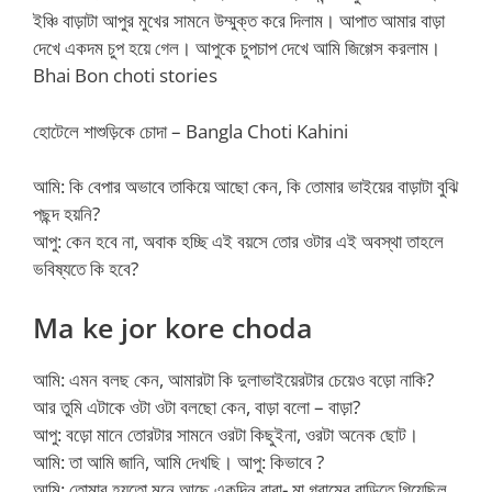
ইঞ্চি বাড়াটা আপুর মুখের সামনে উম্মুক্ত করে দিলাম। আপাত আমার বাড়া
দেখে একদম চুপ হয়ে গেল। আপুকে চুপচাপ দেখে আমি জিগ্গেস করলাম।
Bhai Bon choti stories
হোটেলে শাশুড়িকে চোদা – Bangla Choti Kahini
আমি: কি বেপার অভাবে তাকিয়ে আছো কেন, কি তোমার ভাইয়ের বাড়াটা বুঝি
পছন্দ হয়নি?
আপু: কেন হবে না, অবাক হচ্ছি এই বয়সে তোর ওটার এই অবস্থা তাহলে
ভবিষ্যতে কি হবে?
Ma ke jor kore choda
আমি: এমন বলছ কেন, আমারটা কি দুলাভাইয়েরটার চেয়েও বড়ো নাকি?
আর তুমি এটাকে ওটা ওটা বলছো কেন, বাড়া বলো – বাড়া?
আপু: বড়ো মানে তোরটার সামনে ওরটা কিছুইনা, ওরটা অনেক ছোট।
আমি: তা আমি জানি, আমি দেখছি। আপু: কিভাবে ?
আমি: তোমার হয়তো মনে আছে একদিন বাবা- মা গ্রামের বাড়িতে গিয়েছিল