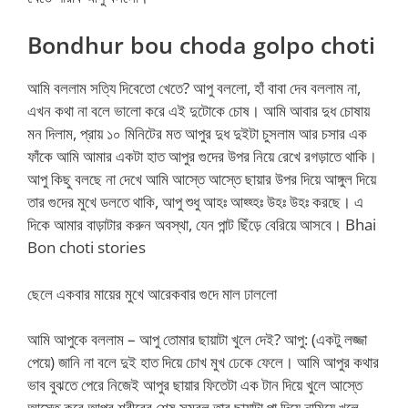
Bondhur bou choda golpo choti
আমি বললাম সত্যি দিবেতো খেতে? আপু বললো, হাঁ বাবা দেব বললাম না,
এখন কথা না বলে ভালো করে এই দুটোকে চোষ। আমি আবার দুধ চোষায়
মন দিলাম, প্রায় ১০ মিনিটের মত আপুর দুধ দুইটা চুসলাম আর চসার এক
ফাঁকে আমি আমার একটা হাত আপুর গুদের উপর নিয়ে রেখে রগড়াতে থাকি।
আপু কিছু বলছে না দেখে আমি আস্তে আস্তে ছায়ার উপর দিয়ে আঙ্গুল দিয়ে
তার গুদের মুখে ডলতে থাকি, আপু শুধু আহঃ আহ্হ্হঃ উহঃ উহঃ করছে। এ
দিকে আমার বাড়াটার করুন অবস্থা, যেন পান্ট ছিঁড়ে বেরিয়ে আসবে। Bhai
Bon choti stories
ছেলে একবার মায়ের মুখে আরেকবার গুদে মাল ঢাললো
আমি আপুকে বললাম – আপু তোমার ছায়াটা খুলে দেই? আপু: (একটু লজ্জা
পেয়ে) জানি না বলে দুই হাত দিয়ে চোখ মুখ ঢেকে ফেলে। আমি আপুর কথার
ভাব বুঝতে পেরে নিজেই আপুর ছায়ার ফিতেটা এক টান দিয়ে খুলে আস্তে
আস্তে করে আপুর শরীরের শেষ সম্বল তার ছায়াটা পা দিয়ে নামিয়ে খুলে