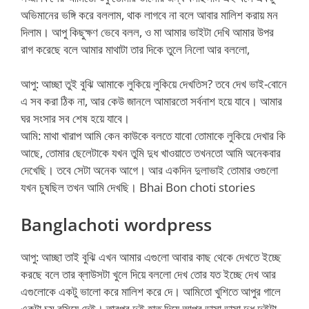
অভিমানের ভঙ্গি করে বললাম, থাক লাগবে না বলে আবার মালিশ করায় মন
দিলাম। আপু কিছুক্ষণ ভেবে বলল, ও মা আমার ভাইটা দেখি আমার উপর
রাগ করেছে বলে আমার মাথাটা তার দিকে তুলে নিলো আর বললো,
আপু: আচ্ছা তুই বুঝি আমাকে লুকিয়ে লুকিয়ে দেখতিস? তবে দেখ ভাই-বোনে
এ সব করা ঠিক না, আর কেউ জানলে আমারতো সর্বনাশ হয়ে যাবে। আমার
ঘর সংসার সব শেষ হয়ে যাবে।
আমি: মাথা খারাপ আমি কেন কাউকে বলতে যাবো তোমাকে লুকিয়ে দেখার কি
আছে, তোমার ছেলেটাকে যখন তুমি দুধ খাওয়াতে তখনতো আমি অনেকবার
দেখেছি। তবে সেটা অনেক আগে। আর একদিন দুলাভাই তোমার ওগুলো
যখন চুষছিল তখন আমি দেখছি। Bhai Bon choti stories
Banglachoti wordpress
আপু: আচ্ছা তাই বুঝি এখন আমার এগুলো আবার কাছ থেকে দেখতে ইচ্ছে
করছে বলে তার ব্লাউসটা খুলে দিয়ে বললো দেখ তোর যত ইচ্ছে দেখ আর
এগুলোকে একটু ভালো করে মালিশ করে দে। আমিতো খুশিতে আপুর গালে
একটা চুমু বসিয়ে দেই। তারপর দুই হাত দিয়ে আপুর ডাসা ডাসা দুধ দুইটা