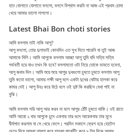
হাত বোলাতে বোলাতে বললো, বললে বিশ্বাস করবি না আজ এই প্রথম চোদা
খেয়ে আমার ভালো লাগলো।
Latest Bhai Bon choti stories
আমি বললাম তাই নাকি আপু?
আপু বললো, তোর দুলাভাই কোনদিন এত সুখ দিতে পারেনি যা তুই আজ
আমাকে দিলি। আমি আপুকে বললাম আচ্ছা আপু তুমি যদি সত্যি সত্যি
গর্ভবতী হয়ে যাও তখন কি হবে? বললামতো ওটা নিয়ে তোকে ভাবতে হবেনা,
আপু জবাব দিল। আমি শুয়ে শুয়ে আপুর দুধগুলো চুষতে চুষতে বললাম আপু
তুমি কতো ভালো, আমার লক্ষী আপু বলে একটা দুধের বোটায় হালকা করে
কামর দেই। আপু উহঃ করে উঠে বলে ওই দুষ্ট কি করছিস বেথা পাই না
বুঝি।
আমি বললাম সরি আপু আর করব না বলে আপুর ঠোঁট চুষতে থাকি। ওই রাতে
আমি আরো ২ বার আপুকে চুদে একবার তার গুদে আরেকবার তার মুখে
বীর্যপাত করলাম যা সে খেয়ে ফেলে। পরদিন সকালে ফ্রেশ হয়ে হোটেল
ছেড়ে দিয়ে আমরা নাস্তা করে হালকা মার্কেটিং করে ৯ টার দিকে আবার