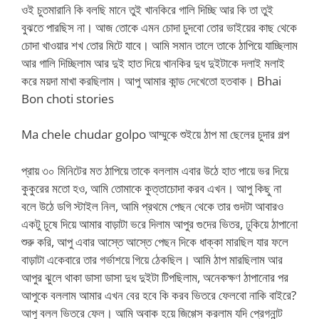
ওই চুতমারানি কি বলছি মানে তুই খানকিরে গালি দিচ্ছি আর কি তা তুই
বুঝতে পারছিস না। আজ তোকে এমন চোদা চুদবো তোর ভাইয়ের কাছ থেকে
চোদা খাওয়ার শখ তোর মিটে যাবে। আমি সমান তালে তাকে ঠাপিয়ে যাচ্ছিলাম
আর গালি দিচ্ছিলাম আর দুই হাত দিয়ে খানকির দুধ দুইটাকে দলাই মলাই
করে ময়দা মাখা করছিলাম। আপু আমার কান্ড দেখেতো হতবাক। Bhai
Bon choti stories
Ma chele chudar golpo আম্মুকে শুইয়ে ঠাপ মা ছেলের চুদার গল্প
প্রায় ৩০ মিনিটের মত ঠাপিয়ে তাকে বললাম এবার উঠে হাত পায়ে ভর দিয়ে
কুকুরের মতো হও, আমি তোমাকে কুত্তাচোদা করব এখন। আপু কিছু না
বলে উঠে ডগি স্টাইল নিল, আমি প্রথমে পেছন থেকে তার গুদটা আবারও
একটু চুষে দিয়ে আমার বাড়াটা ভরে দিলাম আপুর গুদের ভিতর, ঢুকিয়ে ঠাপানো
শুরু করি, আপু এবার আস্তে আস্তে পেছন দিকে ধাক্কা মারছিল যার ফলে
বাড়াটা একেবারে তার গর্ভাশয়ে গিয়ে ঠেকছিল। আমি ঠাপ মারছিলাম আর
আপুর ঝুলে থাকা ডাসা ডাসা দুধ দুইটা টিপছিলাম, অনেকক্ষণ ঠাপানোর পর
আপুকে বললাম আমার এখন বের হবে কি করব ভিতরে ফেলবো নাকি বাইরে?
আপু বলল ভিতরে ফেল। আমি অবাক হয়ে জিগ্গেস করলাম যদি প্রেগনান্ট