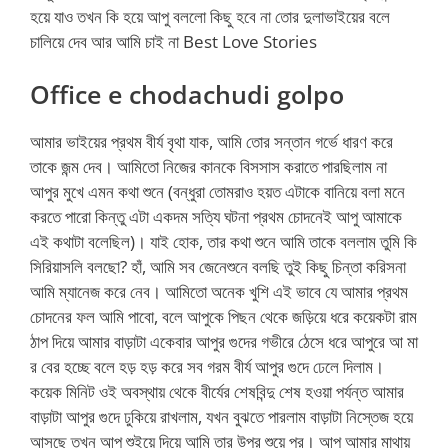
হয়ে যাও তখন কি হয়ে আপু বললো কিছু হবে না তোর দুলাভাইয়ের বলে
চালিয়ে দেব আর আমি চাই না Best Love Stories
Office e chodachudi golpo
আমার ভাইয়ের প্রথম বীর্য বৃথা যাক, আমি তোর সন্তান গর্ভে ধারণ করে
তাকে জন্ম দেব। আমিতো নিজের কানকে বিসসাস করাতে পারছিলাম না
আপুর মুখে এমন কথা শুনে (বন্ধুরা তোমরাও হয়ত এটাকে বানিয়ে বলা মনে
করতে পারো কিন্তু এটা একদম সত্যি ঘটনা প্রথম চোদনেই আপু আমাকে
এই কথাটা বলেছিল)। যাই হোক, তার কথা শুনে আমি তাকে বললাম তুমি কি
সিরিয়াসলি বলছো? হাঁ, আমি সব জেনেশুনে বলছি তুই কিছু চিন্তা করিসনা
আমি ম্যানেজ করে নেব। আমিতো অনেক খুশি এই ভাবে যে আমার প্রথম
চোদনের ফল আমি পাবো, বলে আপুকে পিছন থেকে জড়িয়ে ধরে কয়েকটা রাম
ঠাপ দিয়ে আমার বাড়াটা একেবার আপুর গুদের গভীরে ঠেসে ধরে আপুরে আ মা
র বের হচ্ছে বলে হড় হড় করে সব গরম বীর্য আপুর গুদে ঢেলে দিলাম।
কয়েক মিনিট ওই অবস্থায় থেকে বীর্যের শেষবিন্দু শেষ হওয়া পর্যন্ত আমার
বাড়াটা আপুর গুদে ঢুকিয়ে রাখলাম, যখন বুঝতে পারলাম বাড়াটা নিস্তেজ হয়ে
আসছে তখন আপু শুইয়ে দিয়ে আমি তার উপর শুয়ে পর। আপু আমার মাথায়