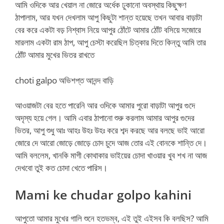
আমি ওদিকে আর খেয়াল না জোরে অর্ধেক ঢুকানো অবস্থায় কিছুক্ষণ
ঠাপালাম, আর যখন দেখলাম আপু কিছুটা শান্ত হয়েছে তখন আবার বাড়াটা
বের করে একটা বড় নিশ্বাস নিয়ে আপুর ঠোঁটে আমার ঠোঁট বসিয়ে সজোরে
মারলাম একটা রাম ঠাপ, আপু চেস্টা করেছিল চিত্কার দিতে কিন্তু আমি তার
ঠোঁট আমার মুখের ভিতর রাখতে
choti galpo অভিশপ্ত আনন্দ বাড়ি
আওয়াজটা বের হতে পারেনি আর ওদিকে আমার পুরো বাড়াটা আপুর গুদে
অদৃস্য হয়ে গেল। আমি এবার ঠাপানো শুরু করলাম আমার আপুর গুদের
ভিতর, আপু শুধু আঃ আহঃ উহঃ উহঃ করে শব্দ করছে আর বলছে ভাই আরো
জোরে দে আরো জোড়ে জোড়ে চোদ চুদে আজ তোর এই বোনকে শান্তি দে।
আমি বললেম, খানকি মাগী কোথাকার ভাইয়ের চোদা খাওয়ার খুব শখ না আজ
দেখবো তুই কত চোদা খেতে পারিস।
Mami ke chudar golpo kahini
আপুতো আমার মুখের গালি শুনে হতভম্ব, এই তুই এইসব কি বলছিস? আমি