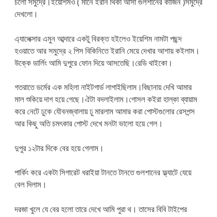
চলো সমুদ্রে।ইয়েশিমও ( মানে ইরান থিকা আসা গুলশানের কাজিন )সমুদ্রে
দেখলো।
এ্যালেক্সার এমুন আব্দারে একটু বিরক্ত হইলেও ইয়েশিম নামটা পছন্দ
হওয়াতে আর সমুদ্রে ২ পিস বিকিনিতে ইরানি মেয়ে দেখার আশায় কইলাম।
উক্কে ডার্লিং আমি দুপুরে ফোন দিয়ে আসতেছি।রেডি থাইকো।
গতরাতে ডর্মের এক মহিলা নাইটগার্ড লাগাইছিলাম।বিছানায় দেখি আমার
মাল শুকিয়ে দাগ হয়ে গেছে।ঐটা বদলাইলাম।গোসল কইরা হাল্কা ব্যায়াম
করে নেটে ঢুকে যৌবনজ্বালায় ঢু মারলাম আমার করা পোস্টগুলোর রেসপন্স
আর কিছু অতি চমৎকার পোস্ট দেখে মনটা ভালো হয়ে গেল।
দুপুর ১২টার দিকে বের হয়ে গেলাম।
পার্কিং করে একটা সিগারেট ধরাইয়া টানতে টানতে গুলশানের ফ্ল্যাটে যেয়ে
বেল দিলাম।
দরজা খুলে যে বের হলো তারে দেখে আমি পুরা থ। তাসের বিবি টাইপের