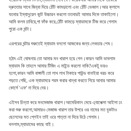
দ্রুততার সাথে জিহ্বা দিয়ে ঠোঁট কামড়ালো এবং ঠোঁট ভেজাল।আর ক্লাসে
যতবার ইম্যানুয়েল কান্ট উচ্চারন করলো ততবারই আমার দিকে তাকাইলো।
আমি কলম চাবিয়ে,পা ফাঁক করে,ঠোঁট কামড়ে ম্যাডামকে টিজ করে গেলাম
পুরো এক ঘন্টা।
এরপরের ঘন্টার শুরুতেই ম্যাডাম বললো আজকের জন্য লেকচার শেষ।
হঠাৎ এই ঘোষনায় তো আমার মন খারাপ হয়ে গেল।কারন আমি ভাবলাম
ম্যাডাম কি তাহলে আমার টিজিং এ মাইন্ড করলো নাকি?একটু ভয়ও
হলো,কারন আমি বাঙ্গালী তো লাখ লাখ টাকারে পাউন্ড বানাইয়া খরচ করে
পড়তে গেছি, এক ম্যাডামরে গরম করার ধান্ধা করতে গিয়ে আবার আমার
কোর্সে ‘এফ’ না দিয়ে দেয়।
এইসব চিন্তা করে মনমেজাজ খারাপ।আমেরিকান মেয়ে এ্যালেক্সা আইসা ঢং
করা শুরু করলো,আমারও মেজাজ খারাপ তার উপরে ওর নামের মত বুকটাও
ছেলেদের মত প্লেইন তাই ওরে পাত্তা না দিয়ে উঠে গেলাম।
বললাম,ম্যাডামের কাছে যাই।