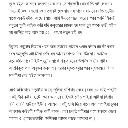
তুলে বইসা আমারে বললো যে আমার সোশ্যালজী কোর্সে তিনিই লেকচার
নিব,এই কথা বললো যখন তখনই দেখলাম ম্যাডামের সামনের দাঁত দুটোর
মাঝে একটু ফাঁকা আছে।মানে পাখি উড়তে পছন্দ করে। আর আমি শিকারী,
কবুতর খুবই লাইক করি যদি কবুতরের চামড়া হয় সাদা,চুল থাকে ভারী,শইল
হয় জাস্তি আর বয়স হয় ৩৫। বাংলা নতুন চটি গল্প
জিন্সের প্যান্টের ভিতরে গরম আর স্যারের সামনে ওনার বউরে টার্গেট করার
চরম অনুভুতি ২টা মিলা দেখি ধন আমার জাগান দিয়া উঠলো। আমিও
অনেকদিন পরে টাইট প্যান্টের মাঝে শক্ত ধনের উপস্থিতি টের পাইয়া
অতিরিক্ত কাম অনুভব করলাম।এরপর দ্রুত স্যার আর ম্যাডামরে বিদায়
জানাইয়া বের হইয়া আসলাম।
দেখি করিডোরে দাড়াইয়া আছে জুলিয়া,রাশিয়ান মেয়ে।বয়স ১৮ তাই পাছাটা
একটু উঁচা কইরা হাটে।আর আমারে দেইখাই দৌড় পাইরা আইসা জিগায়
‘রনি ও রনি হাউয়ার ইউ’। আমিও একটু হাসি দিয়ে গালে গাল লাগাইয়া চুমার
আওয়াজ কইরাই সাইড কাটি কারন এমন চলতি মাইয়ার লগে জড়ায়ে গেলে
গোপন ও এ্যাডভেঞ্চারিং মেশিনরা আমার কাছে আসবো না।