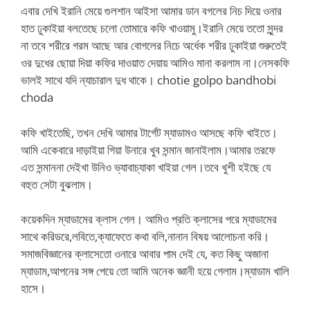
এবার দেখি ইরানি মেয়ে গুলশান আইসা আমার ডান বগলের নিচ দিয়ে ওনার
হাত ঢুকাইয়া বলতেছে চলো তোমারে কফি খাওয়ামু।ইরানি মেয়ে ততো সুন্দর
না তবে শরীরে গরম আছে আর বোগলের নিচে অর্ধেক শরীর ঢুকাইয়া শুরুতেই
ওর দুধের ছোয়া দিয়া কফির দাওয়াত দেয়ায় আমিও মানা করলাম না।নেসকফি
ভালই সাথে যদি ন্যাচারাল দুধ থাকে। chotie golpo bandhobi
choda
কফি খাইতেছি, তখন দেখি আমার টার্গেট ম্যাডামও আসছে কফি খাইতে।
আমি একেবারে দাড়াইয়া গিয়া উনারে খুব সন্মান জানাইলাম।আমার তরফে
এত সন্মাননা দেইখা উনিও ভ্যাবাচ্যাকা খাইয়া গেল।তবে খুশী হইছে যে
বহুত সেটা বুঝলাম।
কয়েকদিন ম্যাডামের ক্লাস গেল। আমিও প্রতি ক্লাসের পরে ম্যাডামের
সাথে করিডরে,লবিতে,ক্যাফেতে কথা বলি,নানান বিষয় আলোচনা করি।
সমাজবিজ্ঞানের ক্লাসেতো ওনারে আবার পাম দেই যে, কত কিছু অজানা
ম্যাডাম,আপনের সঙ্গ পেয়ে তো আমি অনেক জ্ঞানী হয়ে গেলাম।ম্যাডাম খালি
হাসে।