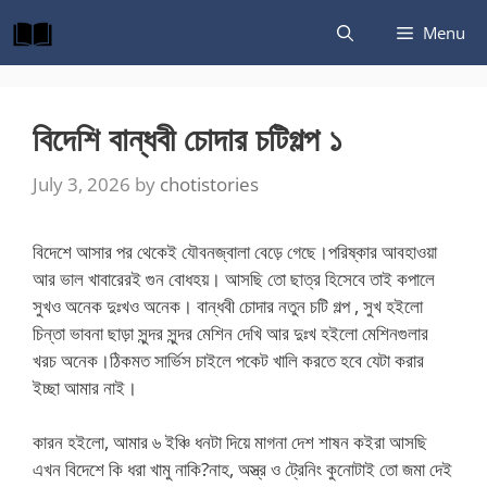
Skip
Menu
to
content
বিদেশি বান্ধবী চোদার চটিগল্প ১
July 3, 2026
by
chotistories
বিদেশে আসার পর থেকেই যৌবনজ্বালা বেড়ে গেছে।পরিষ্কার আবহাওয়া
আর ভাল খাবারেরই গুন বোধহয়। আসছি তো ছাত্র হিসেবে তাই কপালে
সুখও অনেক দুঃখও অনেক। বান্ধবী চোদার নতুন চটি গল্প , সুখ হইলো
চিন্তা ভাবনা ছাড়া সুন্দর সুন্দর মেশিন দেখি আর দুঃখ হইলো মেশিনগুলার
খরচ অনেক।ঠিকমত সার্ভিস চাইলে পকেট খালি করতে হবে যেটা করার
ইচ্ছা আমার নাই।
কারন হইলো, আমার ৬ ইঞ্চি ধনটা দিয়ে মাগনা দেশ শাষন কইরা আসছি
এখন বিদেশে কি ধরা খামু নাকি?নাহ, অস্ত্র ও ট্রেনিং কুনোটাই তো জমা দেই