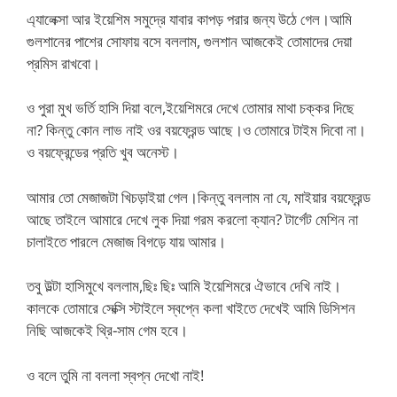
এ্যালেক্সা আর ইয়েশিম সমুদ্রে যাবার কাপড় পরার জন্য উঠে গেল।আমি
গুলশানের পাশের সোফায় বসে বললাম, গুলশান আজকেই তোমাদের দেয়া
প্রমিস রাখবো।
ও পুরা মুখ ভর্তি হাসি দিয়া বলে,ইয়েশিমরে দেখে তোমার মাথা চক্কর দিছে
না? কিন্তু কোন লাভ নাই ওর বয়ফ্রেন্ড আছে।ও তোমারে টাইম দিবো না।
ও বয়ফ্রেন্ডের প্রতি খুব অনেস্ট।
আমার তো মেজাজটা খিচড়াইয়া গেল।কিন্তু বললাম না যে, মাইয়ার বয়ফ্রেন্ড
আছে তাইলে আমারে দেখে লুক দিয়া গরম করলো ক্যান? টার্গেট মেশিন না
চালাইতে পারলে মেজাজ বিগড়ে যায় আমার।
তবু উল্টা হাসিমুখে বললাম,ছিঃ ছিঃ আমি ইয়েশিমরে ঐভাবে দেখি নাই।
কালকে তোমারে সেক্সি স্টাইলে স্বপ্নে কলা খাইতে দেখেই আমি ডিসিশন
নিছি আজকেই থ্রি-সাম গেম হবে।
ও বলে তুমি না বললা স্বপ্ন দেখো নাই!