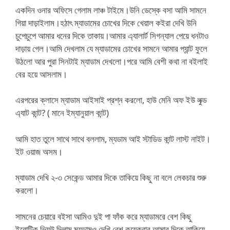
একদিন ওনার অফিসে গেলাম লাঞ্চ টাইমে।উনি ডেস্কে বসা আমি সামনে
গিয়া দাড়াইলাম।হঠাৎ ম্যাডামের চোখের দিকে খেয়াল কইরা দেখি উনি
চুপেচুপে আমার ধনের দিকে তাকায়।আমার এ্যালার্ট সিগন্যাল পেয়ে ধনটাও
দাড়ায় গেল।আমি দেখলাম যে ম্যাডামের চোখের সামনে আমার প্যান্ট ফুলে
উঠলো আর পুরা সিনটাই ম্যাডাম দেখলো।পরে আমি বেশী কথা না বইলাই
বের হয়ে আসলাম।
এরপরের ক্লাসে ম্যাডাম আইসাই প্রশ্ন করলো, হাউ মেনি অফ ইউ লুক্ড
এ্যাট কান্ট? ( মানে ইম্যানুয়াল কান্ট)
আমি হাত তুলে সাথে সাথে বললাম, ম্যডাম আই স্টাডিড কান্ট লাস্ট নাইট।
ইট ওয়াজ অসম।
ম্যাডাম দেখি ২-৩ সেকেন্ড আমার দিকে তাকিয়ে কিছু না বলে লেকচার শুরু
করলো।
সামনের চেয়ারে বইসা আমিও দুই পা ফাঁক করে ম্যাডামরে বেশ কিছু
ইরোটিক ভ্যিউ দিলাম,ম্যডামও দেখি বেশ কয়েকবার আমার দিকে তাকিয়ে