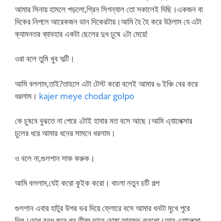
আমার সিনায় হামলে পড়লো,গ্রিন সিগন্যাল তো সকালেই দিছি।একজন বা
দিকের নিপলে আরেকজন ডান দিকেরটায়।আমি হৈ হৈ করে উঠলাম যে এটা
ক্যামনতর ব্যাবহার একটা ছেলের দুধ চুষে ২টা মেয়ে!
ওরা বলে তুমি খুব সল্টি।
আমি বললাম,তাই?তাহলে এটা টেস্ট করো বলেই আমার ৬ ইঞ্চি বের করে
ধরলাম।
kajer meye chodar golpo
কে চুষবে বুঝতে না পেরে ২টাই হাবার মত বসে আছে।আমি এ্যালেক্সার
চুলের ধরে আমার ধনের সামনে ধরলাম।
ও বলে না,গুলশান সাক করুক।
আমি বললাম,যেই করো কুইক করো। বাংলা নতুন চটি গল্প
গুলশান এবার হাটুর উপর ভর দিয়ে ফ্লোরে বসে আমার ধনটা মুখে পুরে
দিল।চোখ বন্ধ করে খুব তীব্র ভাবে চোষা আরম্ভ করলো।আর এ্যালেক্সা