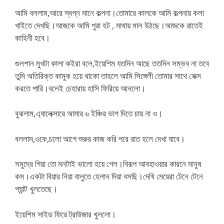
আমি বললাম,আরে স্বপ্ন মানে কল্পনা।তোমারে কালকে আমি কল্পনায় কলা
খাইতে দেখছি।আজকে আমি পুরা হট , মাথায় মাল উঠছে।আজকে রাতেই
কাহিনী হবে।
গুলশান মুখটা কালা কইরা বলে,ইয়েশিম যতদিন আছে ততদিন সম্ভব না তবে
তুমি অতিরিক্ত কামুক হয়ে থাকো তাহলে আমি সিঙ্গেলী তোমার সাথে সেক্স
করতে পারি।বলেই চেহারায় হাসি ফিরিয়ে আনলো।
বুঝলাম,এ্যালেক্সারে আমার ৬ ইঞ্চির ভাগ দিতে চায় না ও।
বললাম,ওকে,চলো আগে শুরুর কাজ করি পরে রাত হলে দেখা যাবে।
সমুদ্রে গিয়া তো মনটাই ভালো হয়ে গেল।বিরূপ আবহাওয়ার কারনে মানুষ
কম।একটা বিয়ার নিয়া বালুতে হেলান দিয়া বসছি।দেখি মেয়েরা টেনে টেনে
প্যান্ট খুলতেছে।
ইয়েশিম সাইড ফিরে ট্রাউজার খুললো।