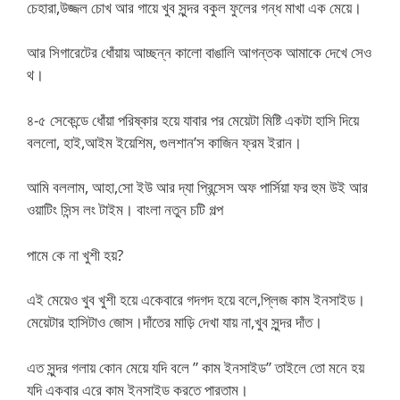
চেহারা,উজ্জল চোখ আর গায়ে খুব সুন্দর বকুল ফুলের গন্ধ মাখা এক মেয়ে।
আর সিগারেটের ধোঁয়ায় আচ্ছন্ন কালো বাঙালি আগন্তক আমাকে দেখে সেও
থ।
৪-৫ সেকেন্ডে ধোঁয়া পরিষ্কার হয়ে যাবার পর মেয়েটা মিষ্টি একটা হাসি দিয়ে
বললো, হাই,আইম ইয়েশিম, গুলশান’স কাজিন ফ্রম ইরান।
আমি বললাম, আহা,সো ইউ আর দ্যা প্রিন্সেস অফ পার্সিয়া ফর হুম উই আর
ওয়াটিং সিন্স লং টাইম। বাংলা নতুন চটি গল্প
পামে কে না খুশী হয়?
এই মেয়েও খুব খুশী হয়ে একেবারে গদগদ হয়ে বলে,প্লিজ কাম ইনসাইড।
মেয়েটার হাসিটাও জোস।দাঁতের মাড়ি দেখা যায় না,খুব সুন্দর দাঁত।
এত সুন্দর গলায় কোন মেয়ে যদি বলে ” কাম ইনসাইড” তাইলে তো মনে হয়
যদি একবার এরে কাম ইনসাইড করতে পারতাম।