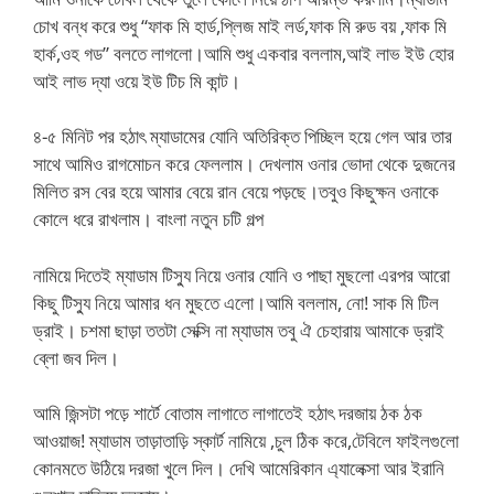
চোখ বন্ধ করে শুধু “ফাক মি হার্ড,প্লিজ মাই লর্ড,ফাক মি রুড বয় ,ফাক মি
হার্ক,ওহ গড” বলতে লাগলো।আমি শুধু একবার বললাম,আই লাভ ইউ হোর
আই লাভ দ্যা ওয়ে ইউ টিচ মি কান্ট।
৪-৫ মিনিট পর হঠাৎ ম্যাডামের যোনি অতিরিক্ত পিচ্ছিল হয়ে গেল আর তার
সাথে আমিও রাগমোচন করে ফেললাম। দেখলাম ওনার ভোদা থেকে দুজনের
মিলিত রস বের হয়ে আমার বেয়ে রান বেয়ে পড়ছে।তবুও কিছুক্ষন ওনাকে
কোলে ধরে রাখলাম। বাংলা নতুন চটি গল্প
নামিয়ে দিতেই ম্যাডাম টিস্যু নিয়ে ওনার যোনি ও পাছা মুছলো এরপর আরো
কিছু টিস্যু নিয়ে আমার ধন মুছতে এলো।আমি বললাম, নো! সাক মি টিল
ড্রাই। চশমা ছাড়া ততটা সেক্সি না ম্যাডাম তবু ঐ চেহারায় আমাকে ড্রাই
ব্লো জব দিল।
আমি জিন্সটা পড়ে শার্টে বোতাম লাগাতে লাগাতেই হঠাৎ দরজায় ঠক ঠক
আওয়াজ! ম্যাডাম তাড়াতাড়ি স্কার্ট নামিয়ে ,চুল ঠিক করে,টেবিলে ফাইলগুলো
কোনমতে উঠিয়ে দরজা খুলে দিল। দেখি আমেরিকান এ্যালেক্সা আর ইরানি