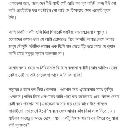
এ্যালেক্সা বলে, ওকে,দেন ইউ মাস্ট গেট রেডি ফর দ্যা নাইট।কজ ইউ নো
আই ওয়েইটেড ফর লং টাইম সো আই মে রিকোয়ার মোর এফোর্ট ফ্রম
ইউ।
আমি বিকট একটা হাসি দিয়া সিগারেট ধরাইয়া বললাম,চলো সমুদ্রে।
তোমাদের কপাল ভাল যে আমি তোমাদের নিয়ে আসছি,আমার দেশে আমার
জন্য মৌসুমি ভৌমিক নামের এক শিল্পি গান গেয়ে হিট হয়ে গেছে যে ক্যান
আমি তারে সমুদ্র স্নানে আনলাম না।
আমার বলার ধরনে ও সিরিয়াসলি বিশ্বাস করলো কথাটা।আর আমিও ওদের
বেইল দেই না তাই মেয়েগুলা ভাবে আমি কি না কি!
সমুদ্রে ৪ জনে বল নিয়া খেললাম। গুলশান আর এ্যালেক্সার সাথে কুস্তি
খেললাম।পানির নিচে গুলশানের ভারি পাছা ধরে কয়েকবার ওরে কোলে নেবার
চেষ্টা করে পারলাম না।এ্যালেক্সা আমার ঘাড় বেয়ে কাঁধে উঠে পানিতে
লাফাইলো।তা দেখে ইয়েশিম বলে সেও আমার কাঁধ থিকা লাফ দিতে চায়।
মাইয়ার বয়ফ্রেন্ড আছে দেখে এমনে একটু মিজাজ খারাপ ওর উপরে তবু মানা
করি ক্যামনে?