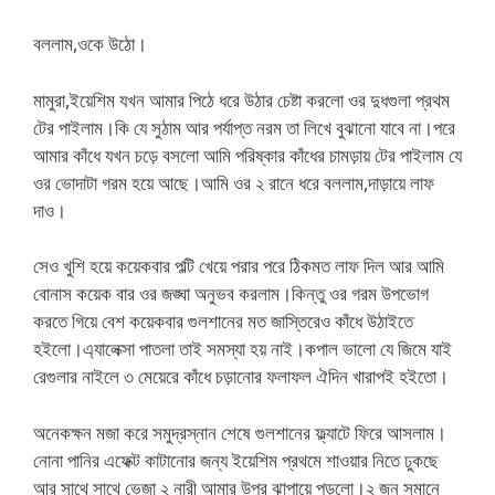
বললাম,ওকে উঠো।
মামুরা,ইয়েশিম যখন আমার পিঠে ধরে উঠার চেষ্টা করলো ওর দুধগুলা প্রথম
টের পাইলাম।কি যে সুঠাম আর পর্যাপ্ত নরম তা লিখে বুঝানো যাবে না।পরে
আমার কাঁধে যখন চড়ে বসলো আমি পরিষ্কার কাঁধের চামড়ায় টের পাইলাম যে
ওর ভোদাটা গরম হয়ে আছে।আমি ওর ২ রানে ধরে বললাম,দাড়ায়ে লাফ
দাও।
সেও খুশি হয়ে কয়েকবার পল্টি খেয়ে পরার পরে ঠিকমত লাফ দিল আর আমি
বোনাস কয়েক বার ওর জঙ্ঘা অনুভব করলাম।কিন্তু ওর গরম উপভোগ
করতে গিয়ে বেশ কয়েকবার গুলশানের মত জাস্তিরেও কাঁধে উঠাইতে
হইলো।এ্যালেক্সা পাতলা তাই সমস্যা হয় নাই।কপাল ভালো যে জিমে যাই
রেগুলার নাইলে ৩ মেয়েরে কাঁধে চড়ানোর ফলাফল ঐদিন খারাপই হইতো।
অনেকক্ষন মজা করে সমুদ্রস্নান শেষে গুলশানের ফ্ল্যাটে ফিরে আসলাম।
নোনা পানির এফেক্ট কাটানোর জন্য ইয়েশিম প্রথমে শাওয়ার নিতে ঢুকছে
আর সাথে সাথে ভেজা ২ নারী আমার উপর ঝাপায়ে পড়লো।২ জন সমানে