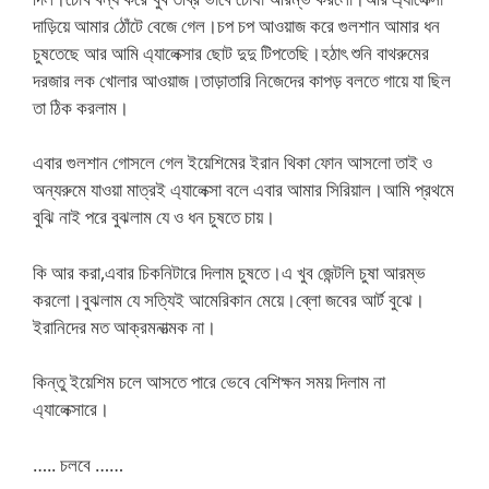
দাড়িয়ে আমার ঠোঁটে বেজে গেল।চপ চপ আওয়াজ করে গুলশান আমার ধন
চুষতেছে আর আমি এ্যালেক্সার ছোট দুদু টিপতেছি।হঠাৎ শুনি বাথরুমের
দরজার লক খোলার আওয়াজ।তাড়াতারি নিজেদের কাপড় বলতে গায়ে যা ছিল
তা ঠিক করলাম।
এবার গুলশান গোসলে গেল ইয়েশিমের ইরান থিকা ফোন আসলো তাই ও
অন্যরুমে যাওয়া মাত্রই এ্যালেক্সা বলে এবার আমার সিরিয়াল।আমি প্রথমে
বুঝি নাই পরে বুঝলাম যে ও ধন চুষতে চায়।
কি আর করা,এবার চিকনিটারে দিলাম চুষতে।এ খুব জেন্টলি চুষা আরম্ভ
করলো।বুঝলাম যে সত্যিই আমেরিকান মেয়ে।ব্লো জবের আর্ট বুঝে।
ইরানিদের মত আক্রমনাত্মক না।
কিন্তু ইয়েশিম চলে আসতে পারে ভেবে বেশিক্ষন সময় দিলাম না
এ্যালেক্সারে।
….. চলবে ……