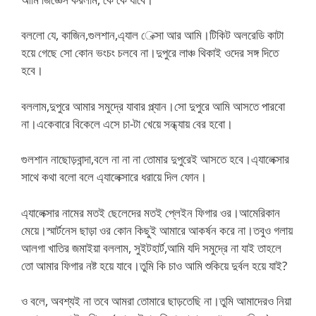
বললো যে, কাজিন,গুলশান,এ্যাল েক্সা আর আমি।টিকিট অলরেডি কাটা
হয়ে গেছে সো কোন ভংচং চলবে না।দুপুরে লাঞ্চ থিকাই ওদের সঙ্গ দিতে
হবে।
বললাম,দুপুরে আমার সমুদ্রে যাবার প্ল্যান।সো দুপুরে আমি আসতে পারবো
না।একেবারে বিকেলে এসে চা-টা খেয়ে সন্ধ্যায় বের হবো।
গুলশান নাছোড়বান্দা,বলে না না না তোমার দুপুরেই আসতে হবে।এ্যালেক্সার
সাথে কথা বলো বলে এ্যালেক্সারে ধরায়ে দিল ফোন।
এ্যালেক্সার নামের মতই ছেলেদের মতই প্লেইন ফিগার ওর।আমেরিকান
মেয়ে।স্মার্টনেস ছাড়া ওর কোন কিছুই আমারে আকর্ষন করে না।তবুও গলায়
আলগা খাতির জমাইয়া বললাম, সুইটহার্ট,আমি যদি সমুদ্রে না যাই তাহলে
তো আমার ফিগার নষ্ট হয়ে যাবে।তুমি কি চাও আমি শুকিয়ে দুর্বল হয়ে যাই?
ও বলে, অবশ্যই না তবে আমরা তোমারে ছাড়তেছি না।তুমি আমাদেরও নিয়া