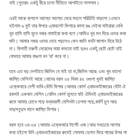
নাই।সুতরাং একটু ধীরে চলো নীতিতে আগাইতে লাগলাম।
এরই মাঝে ক্লাসে আস্তে আস্তে মেয়ে মহলে পরিচিতি বাড়লো।এমনে
হইলাম ৬ ফুট তার উপরে এ্যাথলেট ফিগারে কালা রঙ দেইখা মাইয়ারা দেখি
খুব হাসি হাসি মুখে নজর নামাইয়া কথা বলে।আমিও খুব মন দিয়ে ওদের কথা
শুনি। আমার নজর ওদের দেহে পড়লেও কেন জানি ধনটা জাগান দিয়ে উঠে
না। বিলাতী তরুনী মেয়েদের মায়া কমতো তাই দুধও একটু ছোট ছোট তাই
বোধহয় আমার বাঙলা ধন ‘রা’ করে না।
তবে এত বড় দেশটাতে জিনিস যে নাই তা না,জিনিস আছে এবং খুব ভালো
জাস্তি মেশিনই আছে।যাদের বয়স ৩৫ থিকা ৪৫ ওগুলা খুবই জাস্তি
এক্কেবারে দেশী ভাবি-বৌদি ফিগার।আমার কোর্স এ্যাডভাইজারের বৌটা ঐ
রকমই একখান মেশিন।যেদিন কোর্স তুলতে যাই ঐদিনই এ্যাডভাইজারের
রুমে আমার চোখে পড়ে মধ্যবয়সী মেশিনটা।চশমা পড়ে,কার্লি চুল আর
নাদুসনুদুস মানে জাস্তি ফিগার।
বয়স হবে ৩৪-৩৫।আমার এক্কেবারে টার্গেট এজ।আর সবচেয়ে আশার
কথা হইলো উনি এ্যাডভাইজারের রুমেই সোফায় হেলান দিয়ে পায়ের উপর পা