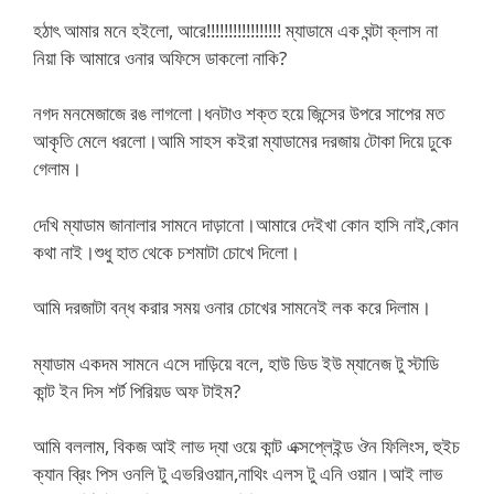
হঠাৎ আমার মনে হইলো, আরে!!!!!!!!!!!!!!!!! ম্যাডামে এক ঘন্টা ক্লাস না
নিয়া কি আমারে ওনার অফিসে ডাকলো নাকি?
নগদ মনমেজাজে রঙ লাগলো।ধনটাও শক্ত হয়ে জিন্সের উপরে সাপের মত
আকৃতি মেলে ধরলো।আমি সাহস কইরা ম্যাডামের দরজায় টোকা দিয়ে ঢুকে
গেলাম।
দেখি ম্যাডাম জানালার সামনে দাড়ানো।আমারে দেইখা কোন হাসি নাই,কোন
কথা নাই।শুধু হাত থেকে চশমাটা চোখে দিলো।
আমি দরজাটা বন্ধ করার সময় ওনার চোখের সামনেই লক করে দিলাম।
ম্যাডাম একদম সামনে এসে দাড়িয়ে বলে, হাউ ডিড ইউ ম্যানেজ টু স্টাডি
কান্ট ইন দিস শর্ট পিরিয়ড অফ টাইম?
আমি বললাম, বিকজ আই লাভ দ্যা ওয়ে কান্ট এক্সপ্লেইন্ড ঔন ফিলিংস, হুইচ
ক্যান ব্রিং পিস ওনলি টু এভরিওয়ান,নাথিং এলস টু এনি ওয়ান।আই লাভ