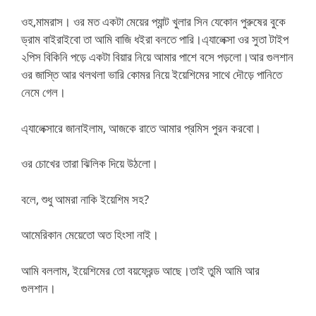
ওহ,মামরাস। ওর মত একটা মেয়ের প্যান্ট খুলার সিন যেকোন পুরুষের বুকে
ড্রাম বাইরাইবো তা আমি বাজি ধইরা বলতে পারি।এ্যালেক্সা ওর সুতা টাইপ
২পিস বিকিনি পড়ে একটা বিয়ার নিয়ে আমার পাশে বসে পড়লো।আর গুলশান
ওর জাস্তি আর থলথলা ভারি কোমর নিয়ে ইয়েশিমের সাথে দৌড়ে পানিতে
নেমে গেল।
এ্যালেক্সারে জানাইলাম, আজকে রাতে আমার প্রমিস পুরন করবো।
ওর চোখের তারা ঝিলিক দিয়ে উঠলো।
বলে, শুধু আমরা নাকি ইয়েশিম সহ?
আমেরিকান মেয়েতো অত হিংসা নাই।
আমি বললাম, ইয়েশিমের তো বয়ফ্রেন্ড আছে।তাই তুমি আমি আর
গুলশান।