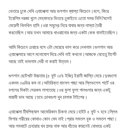
ভেতরে ঢুকে দেখি এ্যালেক্সা আর গুলশান ব্যাস্ত কিচেনে।বলে, কিরে
ইয়েশিম দরজা খুলে মেহমানরে ভিতরে ঢুকাইতে এতো সময় নিলি?বলেই
মেয়েলী খিলখিল হাসি।ওরা সমুদ্রে নিয়ে যাবার জন্য নাস্তা তৈরী
করতেছিল।আর তখন আমারে খাওয়ানোর জন্য একটা কেক বানাইতেছিল।
আমি কিচেনে চেয়ারে বসে ৩টা মেয়েরে ভাল করে দেখলাম।গুলশান আর
এ্যালেক্সারে আগে মনোযোগ দিয়ে দেখি নাই কখনো।আজকে যেহেতু টার্গেট
আছে তাই ভাবলাম দেরী না করাই উত্তম।
গুলশান ছোটখাট উচ্চতার (৫ ফুট ৩/৪ ইঞ্চি) ইরানী জাস্তি মেয়ে।দুধগুলো
একদম ৩৬ডির কম না।অতিরিক্ত মাংসল পাছা আর স্লিভলেস শার্টে ওর
বগলের দিকটা সেরকম লাগতেছে।ওর ফুলা ফুলা গালগুলার জন্য একটু
মায়াবী ভাব আছে।তবে চোখগুলা খুব চালাক টাইপের।
এ্যালেক্সা ট্যিপিক্যাল আমেরিকান চিকনা মেয়ে।হাইট ৫ ফুট ৭ হবে।স্লিম
ফিগার শরীরের কোথাও কোন মেদ নাই।প্রায় সমতল বুক ও সমতল পাছা।
আর লম্বাটে চেহারায় খুব সুন্দর নাক আর দাঁতের কারনেই বোধহয় একটু