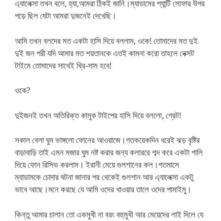
এ্যালেক্সা তখন বলে, হ্যা,আমরা ঠিকই জানি।ম্যাডামের প্যান্টি সোফার উপর
পড়ে ছিল যেটা আমরা দুজনেই দেখেছি।
আমি তখন বলদের মত একটা হাসি দিয়ে বললাম, ওকে! তোমাদের মত দুই
দুই জন পরী যদি আমার মত শয়তানকে এতই কামনা করো তাহলে নেক্সট
টাইমে তোমাদের সাথেই থ্রি-সাম হবে!
ওকে?
দুইজনই তখন অতিরিক্ত কামুক টাইপের হাসি দিয়ে বললো, গ্রেট!
সকাল বেলা ঘুম ভাঙ্গলো ফোনের আওয়াজে।গতকয়েকদিন ধরেই ঝড় বৃষ্টির
বাড়াবাড়ি তাই এমন মজার ঘুম নষ্ট করার জন্য কলাররে শব্দ করে একটা গালি
দিয়ে ফোন রিসিভ করলাম। ইরানী মেয়ে গুলশানের কল।গতমাসে
ম্যাডামকে চোদার ঘটনা জানার পর থেকেই গুলশান আর এ্যালেক্সা একটু
ভাবে আছে।মনে করছে যে আমি ওদের খাওয়ার তালে ওদের পামাইমু।
কিন্তু আমার চালান তো একমুখী না বরং বহুমুখী আর মেয়েদের লাই দিলে যে