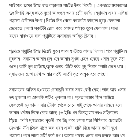
সাইজের দুধের উপর হাত বাড়ালাম শার্টের উপর দিয়েই। একহাতে ম্যাডামের
দুধ টিপছি,অন্য হাতে বুড়ো আংগুলে ওনার ঠোঁট ঘষছি।ম্যাডাম এবার এলিয়া
পড়লো টেবিলের উপর।পিঠের নিচ থেকে কয়েকটা ফাইলে ছুড়ে ফেললো
মেঝেতে।আমি স্কার্টটা রোল করে কোমর পর্যন্ত তুলে ফেললাম।সাদা
রানের মাঝখানে সাদা প্যান্টিতে অসাধারন জাস্তি নিন্মাঙ্গ।
প্রথমে প্যান্টির উপর দিয়েই ফুলে থাকা গুদটাতে কামড় দিলাম।পরে প্যান্টিসহ
চুষলাম।ম্যাডাম আমার চুল ধরে আমার মুখটা চেপে ধরেছে ওনার ফুলে উঠা
গুদে।আমি চুল ছাড়িয়ে,ঝুকে ওনার ঠোঁটে বর্বর চুমু দিলাম গলাটা চেপে ধরে।
ম্যাডামের চোখ দেখি আমার মতই অতিরিক্ত কামুক হয়ে গেছে।
ম্যাডামের অফিস হওয়াতে চোষাচুষি করার সময় বেশী নেই।তাই আর ওনার
দুধ চুষলাম না এমনকি শার্টও খুললাম না। দ্রুত আমার জিন্স নামিয়ে
ফেলতেই ম্যাডাম এবার টেবিল থেকে নেমে হাটু গেড়ে আমার সামনে বসে
আমার ধনটার দিকে চেয়ে আছে।৬ ইঞ্চি ধন কিন্তু তারপরও মহিলাদের
প্রিয়।আমি ম্যাডামের থুতনী ধরে উচু করে চশমা পড়া শিক্ষিকার চেহারাটা
দেখলাম,উনি চিড়ল দাঁতে অসাধারন একটা হাসি দিয়ে আমার ধনটা মুখে
পুড়লো।গরম লালা ভর্তি ফর্সা মুখ।আমার পাছায় ওনার হাত চলছে আর ধন