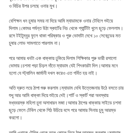
ও বিচির উপর চলছে ওনার মুখ।
বেশিক্ষন ধন চুষার সময় না দিয়ে আমি ম্যাডামকে ওনার টেবিলে শুইয়ে
দিলাম।কোমর পর্যন্ত উঠা স্কার্টের নিচ থেকে প্যান্টিটা খুলে ছুড়ে ফেললাম।
রসে টইটুম্বুর ফুলে থাকা পরিষ্কার ও পুরু ভোদাটা দেখে ১০ সেকেন্ডের মত
চুষার লোভ সামলাতে পারলাম না।
পরে আমার ধনটা এক ধাক্কায় ঢুকিয়ে দিলাম শিক্ষিকার পুরু ভারী রসালো
ভোদায়।চশমা পড়া চিড়ল দাঁতে ম্যাডাম যেই শিৎকারটা দিল।আমার মনে
হলো যে স্ট্যালিন জার্মানী দখল করেও এত গর্বিত হয় নাই।
অতি দ্রুত লয়ে ঠাপা শুরু করলাম।ম্যাডাম দেখি উত্তেজনায় উঠে বসতে চায়
শুধু আর আমি ধাক্কা দিয়ে শুইয়ে দেই।শার্ট ও স্কার্ট পরা অবস্থায়
মধ্যবয়স্ক মহিলা চুদা অসাধারন মজা।আমার ঠাপের ধাক্কায় সাইডে চশমা
ছুড়ে ফেলে টেবিল থেকে পিঠ উচিয়ে বসে পরে আমার সিনায় চুমু আরম্ভ
করলো।
আমি ওনাকে টেবিল থেকে তুলে কোলে নিয়ে ঠাপ আরম্ভ করলাম।ম্যাডাম