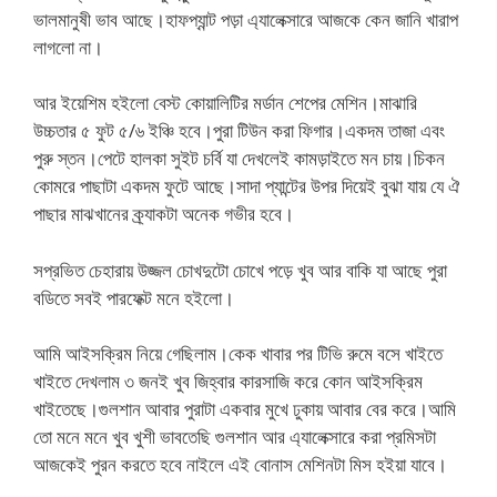
ভালমানুষী ভাব আছে।হাফপ্যান্ট পড়া এ্যালেক্সারে আজকে কেন জানি খারাপ
লাগলো না।
আর ইয়েশিম হইলো বেস্ট কোয়ালিটির মর্ডান শেপের মেশিন।মাঝারি
উচ্চতার ৫ ফুট ৫/৬ ইঞ্চি হবে।পুরা টিউন করা ফিগার।একদম তাজা এবং
পুরু স্তন।পেটে হালকা সুইট চর্বি যা দেখলেই কামড়াইতে মন চায়।চিকন
কোমরে পাছাটা একদম ফুটে আছে।সাদা প্যান্টের উপর দিয়েই বুঝা যায় যে ঐ
পাছার মাঝখানের ক্র্যাকটা অনেক গভীর হবে।
সপ্রভিত চেহারায় উজ্জল চোখদুটো চোখে পড়ে খুব আর বাকি যা আছে পুরা
বডিতে সবই পারফেক্ট মনে হইলো।
আমি আইসক্রিম নিয়ে গেছিলাম।কেক খাবার পর টিভি রুমে বসে খাইতে
খাইতে দেখলাম ৩ জনই খুব জিহ্বার কারসাজি করে কোন আইসক্রিম
খাইতেছে।গুলশান আবার পুরাটা একবার মুখে ঢুকায় আবার বের করে।আমি
তো মনে মনে খুব খুশী ভাবতেছি গুলশান আর এ্যালেক্সারে করা প্রমিসটা
আজকেই পুরন করতে হবে নাইলে এই বোনাস মেশিনটা মিস হইয়া যাবে।