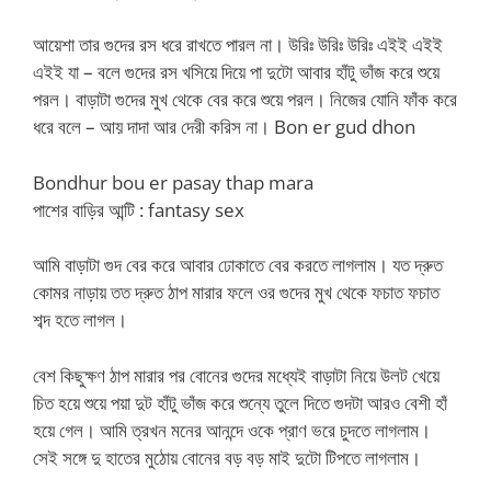
আয়েশা তার গুদের রস ধরে রাখতে পারল না। উরিঃ উরিঃ উরিঃ এইই এইই
এইই যা – বলে গুদের রস খসিয়ে দিয়ে পা দুটো আবার হাঁটু ভাঁজ করে শুয়ে
পরল। বাড়াটা গুদের মুখ থেকে বের করে শুয়ে পরল। নিজের যোনি ফাঁক করে
ধরে বলে – আয় দাদা আর দেরী করিস না। Bon er gud dhon
Bondhur bou er pasay thap mara
পাশের বাড়ির আন্টি : fantasy sex
আমি বাড়াটা গুদ বের করে আবার ঢোকাতে বের করতে লাগলাম। যত দ্রুত
কোমর নাড়ায় তত দ্রুত ঠাপ মারার ফলে ওর গুদের মুখ থেকে ফচাত ফচাত
শব্দ হতে লাগল।
বেশ কিছুক্ষণ ঠাপ মারার পর বোনের গুদের মধ্যেই বাড়াটা নিয়ে উলট খেয়ে
চিত হয়ে শুয়ে পয়া দুট হাঁটু ভাঁজ করে শুন্যে তুলে দিতে গুদটা আরও বেশী হাঁ
হয়ে গেল। আমি ত্রখন মনের আনন্দে ওকে প্রাণ ভরে চুদতে লাগলাম।
সেই সঙ্গে দু হাতের মুঠোয় বোনের বড় বড় মাই দুটো টিপতে লাগলাম।