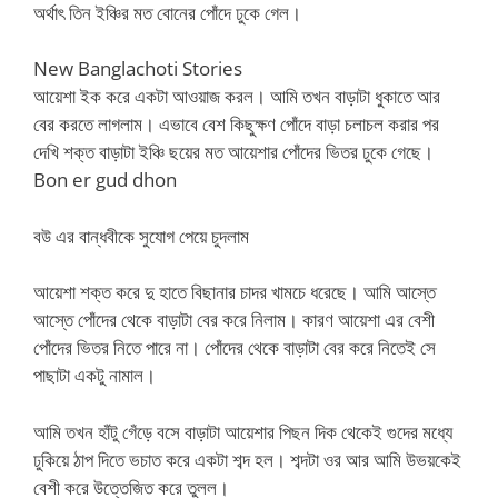
অর্থাৎ তিন ইঞ্চির মত বোনের পোঁদে ঢুকে গেল।
New Banglachoti Stories
আয়েশা ইক করে একটা আওয়াজ করল। আমি তখন বাড়াটা ধুকাতে আর
বের করতে লাগলাম। এভাবে বেশ কিছুক্ষণ পোঁদে বাড়া চলাচল করার পর
দেখি শক্ত বাড়াটা ইঞ্চি ছয়ের মত আয়েশার পোঁদের ভিতর ঢুকে গেছে।
Bon er gud dhon
বউ এর বান্ধবীকে সুযোগ পেয়ে চুদলাম
আয়েশা শক্ত করে দু হাতে বিছানার চাদর খামচে ধরেছে। আমি আস্তে
আস্তে পোঁদের থেকে বাড়াটা বের করে নিলাম। কারণ আয়েশা এর বেশী
পোঁদের ভিতর নিতে পারে না। পোঁদের থেকে বাড়াটা বের করে নিতেই সে
পাছাটা একটু নামাল।
আমি তখন হাঁটু গেঁড়ে বসে বাড়াটা আয়েশার পিছন দিক থেকেই গুদের মধ্যে
ঢুকিয়ে ঠাপ দিতে ভচাত করে একটা শব্দ হল। শব্দটা ওর আর আমি উভয়কেই
বেশী করে উত্তেজিত করে তুলল।