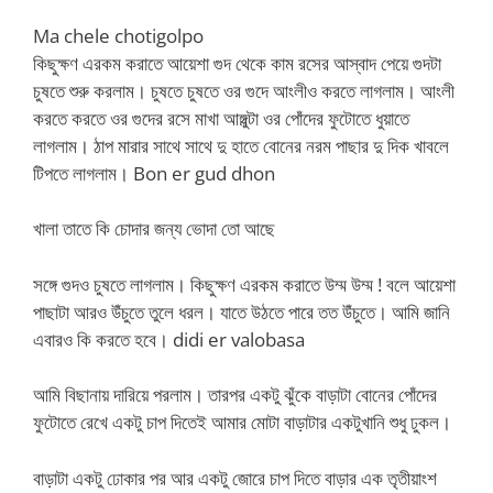
Ma chele chotigolpo
কিছুক্ষণ এরকম করাতে আয়েশা গুদ থেকে কাম রসের আস্বাদ পেয়ে গুদটা
চুষতে শুরু করলাম। চুষতে চুষতে ওর গুদে আংলীও করতে লাগলাম। আংলী
করতে করতে ওর গুদের রসে মাখা আঙ্গুল্টা ওর পোঁদের ফুটোতে ধুয়াতে
লাগলাম। ঠাপ মারার সাথে সাথে দু হাতে বোনের নরম পাছার দু দিক খাবলে
টিপতে লাগলাম। Bon er gud dhon
খালা তাতে কি চোদার জন্য ভোদা তো আছে
সঙ্গে গুদও চুষতে লাগলাম। কিছুক্ষণ এরকম করাতে উম্ম উম্ম ! বলে আয়েশা
পাছাটা আরও উঁচুতে তুলে ধরল। যাতে উঠতে পারে তত উঁচুতে। আমি জানি
এবারও কি করতে হবে। didi er valobasa
আমি বিছানায় দারিয়ে পরলাম। তারপর একটু ঝুঁকে বাড়াটা বোনের পোঁদের
ফুটোতে রেখে একটু চাপ দিতেই আমার মোটা বাড়াটার একটুখানি শুধু ঢুকল।
বাড়াটা একটু ঢোকার পর আর একটু জোরে চাপ দিতে বাড়ার এক তৃতীয়াংশ