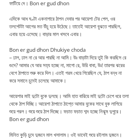
ফাটিয়ে দে। Bon er gud dhon
এদিকে আধ ঘণ্টা একনাগারে ঠাপন দেবার পর আয়েশা টের পেল, ওর
তলপেটটা আগের মত উঁচু হয়ে উঠেছে। তাতেই আয়েশা বুঝতে পারছিল,
এবার হয়ে এসেছে। বাড়ার মাল খসবে এবার।
Bon er gud dhon Dhukiye choda
– ঢাল, ঢাল না রে আর পারছি না আমি। উঃ বাড়াটা দিয়ে তুই কি করছিস রে
গুদে? আমার যে আর সহ্য হচ্ছে না, মাগো রে, উরি বাবা, উঃ! তারপর ঝরের
বেগে ঠাপাতে শুরু করে দিল। এতই গরম খেয়ে গিয়েছিল যে, ঠাপ বন্ধ না
করে সমানে চুদেই চলেছে আমাকে।
আয়েশার মাই দুটো বুকে দুলছে। আমি হাত বারিয়ে মাই দুটো চেপে ধরে তলা
থেকে ঠাপ দিচ্ছি। আয়েশা ঠাপাতে ঠাপ্তে আমার বুকের সাথে বুক লাগিয়ে
শুয়ে পরল। শুয়ে শুয়ে ঠাপ দিচ্ছে। ফচাত ফচাত শব্দ হচ্ছে নিঝুম দুপুরে।
Bon er gud dhon
মিনিত কুড়ি চুদে দুজনে মাল খসালাম। ওই ভাবেই শুয়ে রইলাম দুজনে।