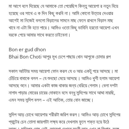
মা আগে বলে দিয়েছে যে আমাকে তো পেয়েছিস কিন্তু আয়েশা র নতুন বিয়ে
হয়েছে ওর সাথে এ ক দিন কিছু করবি না। আমি কোনো উত্তর দেওয়ার
আগেই মা নিজেই বললো বিড়ালের সামনে মাছ ফেলে রাখলে বিড়াল মাছ
খাবে না এটা কি হতে পারে। আমিও ওতো কিছু ভাবিনি হয়তো আয়েশা এখন
বরকে পেয়ে আমার সাথে করতে চাইবেনা।
Bon er gud dhon
Bhai Bon Choti আপুর মুখ চেপে পাছায় ধোন আপুকে চোদার গল্প
সকাল আটটার সময় আয়েশা ফোন করল যে ও আর একটু পরে আসছে। মা
চেঁচিয়ে বাবাকে বলল – যে শুনছো মেয়ে আসছে। আমিও খুশী হলাম আয়েশা
আসছে শুনে। আমার একটা কাজ থাকার জন্য বেরিয়ে গেলাম। বেলা দশটা
নাগাদ পাড়ার মোরের চায়ের দোকানে বসে বন্ধু সন্দিপের সাথে আদ্দা মারছি,
এমন সময় সন্দিপ বলল – এই আতিক, তোর বোন জাচ্ছে।
সন্দিপ আড় চোখে আয়েশার শরীরটা জরিপ করল। আমিও আড় চোখে সন্দিপের
প্যান্টের চেন তোলা জায়গাটা লক্ষ্য করে দেখলাম ফুলে শক্ত হয়ে উঠে
আছে। সন্দিপের দোষ নেই, আয়েশা দেখতে সুন্দরী আর এখন যা ফিগার, সঙ্গে