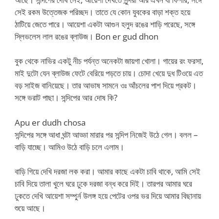
সেই রকম উত্তেজক পরিচ্ছদ। তাতে যে কোন যুবকের বাড়া শক্ত হয়ে
ঠাটিয়ে জেতে পারে। আয়েশা একটা আগুন হলুদ রঙের শাড়ি পরেছে, সঙ্গে
স্লিভলেস লাল রঙের ব্লাউজ। Bon er gud dhon
বুক থেকে নাভির একটু নীচ পর্যন্ত অনেকটা জায়গা খোলা। গায়ের রং ফরসা,
মাই দুটো যেন ব্লাউজ ফেটে বেরিয়ে পড়তে চায়। চোদা খেয়ে দুধ টিওয়ে এত
বড় সাইজ বানিয়েছে। তার আভাষ সামনে ওঃ আঁচলের পাশ দিয়ে প্রকট।
সঙ্গে ভরাট পাছা। সন্দিপের আর দোষ কি?
Apu er dudh chosa
সন্দিপের সঙ্গে আধা ঘন্টা আড্ডা মারার পর সন্দিপ নিজেই উঠে গেল। বলল –
বাড়ি যাচ্ছে। আমিও উঠে বাড়ি চলে এলাম।
বাড়ি গিয়ে দেখি দরজা লক করা। আমার কাছে একটা চাবি থাকে, আমি সেই
চাবি দিয়ে তালা খুলে ঘরে ঢুকে দরজা বন্ধ করে দিই। তারপর আমার ঘরে
ঢুকতে দেখি আয়েশা সম্পুর্ন উলঙ্গ হয়ে পেটের ওপর ভর দিয়ে আমার বিছানায়
শুয়ে আছে।