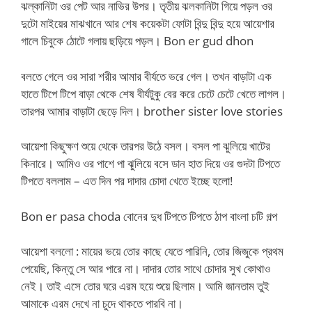
ঝল্কানিটা ওর পেট আর নাভির উপর। তৃতীয় ঝলকানিটা গিয়ে পড়ল ওর
দুটো মাইয়ের মাঝখানে আর শেষ কয়েকটা ফোটা বিন্দু বিন্দু হয়ে আয়েশার
গালে চিবুকে ঠোটে গলায় ছড়িয়ে পড়ল। Bon er gud dhon
বলতে গেলে ওর সারা শরীর আমার বীর্যতে ভরে গেল। তখন বাড়াটা এক
হাতে টিপে টিপে বাড়া থেকে শেষ বীর্যটুকু বের করে চেটে চেটে খেতে লাগল।
তারপর আমার বাড়াটা ছেড়ে দিল। brother sister love stories
আয়েশা কিছুক্ষণ শুয়ে থেকে তারপর উঠে বসল। বসল পা ঝুলিয়ে খাটের
কিনারে। আমিও ওর পাশে পা ঝুলিয়ে বসে ডান হাত দিয়ে ওর গুদটা টিপতে
টিপতে বললাম – এত দিন পর দাদার চোদা খেতে ইচ্ছে হলো!
Bon er pasa choda বোনের দুধ টিপতে টিপতে ঠাপ বাংলা চটি গল্প
আয়েশা বললো : মায়ের ভয়ে তোর কাছে যেতে পারিনি, তোর জিজুকে প্রথম
পেয়েছি, কিন্তু সে আর পারে না। দাদার তোর সাথে চোদার সুখ কোথাও
নেই। তাই এসে তোর ঘরে এরম হয়ে শুয়ে ছিলাম। আমি জানতাম তুই
আমাকে এরম দেখে না চুদে থাকতে পারবি না।