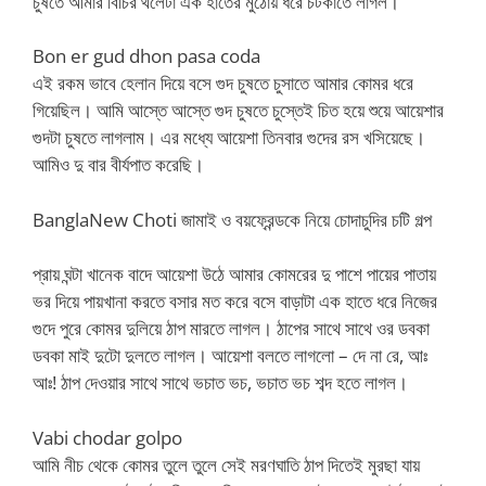
চুষতে আমার বিচির থলেটা এক হাতের মুঠোয় ধরে চটকাতে লাগল।
Bon er gud dhon pasa coda
এই রকম ভাবে হেলান দিয়ে বসে গুদ চুষতে চুসাতে আমার কোমর ধরে
গিয়েছিল। আমি আস্তে আস্তে গুদ চুষতে চুস্তেই চিত হয়ে শুয়ে আয়েশার
গুদটা চুষতে লাগলাম। এর মধ্যে আয়েশা তিনবার গুদের রস খসিয়েছে।
আমিও দু বার বীর্যপাত করেছি।
BanglaNew Choti জামাই ও বয়ফ্রেন্ডকে নিয়ে চোদাচুদির চটি গল্প
প্রায় ঘন্টা খানেক বাদে আয়েশা উঠে আমার কোমরের দু পাশে পায়ের পাতায়
ভর দিয়ে পায়খানা করতে বসার মত করে বসে বাড়াটা এক হাতে ধরে নিজের
গুদে পুরে কোমর দুলিয়ে ঠাপ মারতে লাগল। ঠাপের সাথে সাথে ওর ডবকা
ডবকা মাই দুটো দুলতে লাগল। আয়েশা বলতে লাগলো – দে না রে, আঃ
আঃ! ঠাপ দেওয়ার সাথে সাথে ভচাত ভচ, ভচাত ভচ শব্দ হতে লাগল।
Vabi chodar golpo
আমি নীচ থেকে কোমর তুলে তুলে সেই মরণঘাতি ঠাপ দিতেই মুরছা যায়