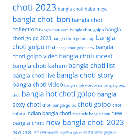
choti 2023
bangla choti baba meye
bangla choti bon
bangla choti
collection
bangla
bangla choti golpo
bangla choti com
bangla
choti golpo 2023
bangla choti golpo app
choti golpo ma
bangla
bangla choti golpo new
bangla choti incest
choti golpo video
bangla choti list
bangla choti kahani
bangla choti story
bangla choti live
bangla choti video
bangla choti wordpress
bangla group
bangla hot choti golpo
bangla
choti
choti golpo
sexy choti
choti
choti bangla golpo
new
indian bangla choti
kahini
ma chele bangla choti
new bangla choti 2023
bangla choti
new choti
গুদ মারা
অর্গি সেক্স
আত্মকাহিনী
আপু/দিদিকে চুদার গল্প
থ্রীসাম চুদাচুদির গল্প