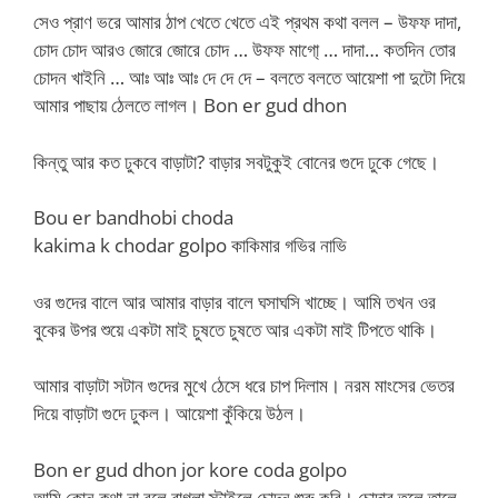
সেও প্রাণ ভরে আমার ঠাপ খেতে খেতে এই প্রথম কথা বলল – উফফ দাদা,
চোদ চোদ আরও জোরে জোরে চোদ … উফফ মাগো্‌ … দাদা… কতদিন তোর
চোদন খাইনি … আঃ আঃ আঃ দে দে দে – বলতে বলতে আয়েশা পা দুটো দিয়ে
আমার পাছায় ঠেলতে লাগল। Bon er gud dhon
কিন্তু আর কত ঢুকবে বাড়াটা? বাড়ার সবটুকুই বোনের গুদে ঢুকে গেছে।
Bou er bandhobi choda
kakima k chodar golpo কাকিমার গভির নাভি
ওর গুদের বালে আর আমার বাড়ার বালে ঘসাঘসি খাচ্ছে। আমি তখন ওর
বুকের উপর শুয়ে একটা মাই চুষতে চুষতে আর একটা মাই টিপতে থাকি।
আমার বাড়াটা সটান গুদের মুখে ঠেসে ধরে চাপ দিলাম। নরম মাংসের ভেতর
দিয়ে বাড়াটা গুদে ঢুকল। আয়েশা কুঁকিয়ে উঠল।
Bon er gud dhon jor kore coda golpo
আমি কোন কথা না বলে বাগ্লা স্টাইলে চোদন শুরু করি। চোদার তলে তালে