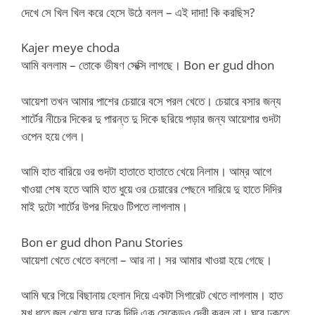
দেখে সে খিল খিল করে হেসে উঠে বলল – এই দাদা! কি করছিস?
Kajer meye choda
আমি বললাম – তোকে ভীষণ সেক্সি লাগছে। Bon er gud dhon
আয়েশা তখন আমার পাশের চেয়ারে বসে পরল খেতে। চেয়ারে বসার জন্য
শার্টের নীচের দিকের দু পারন্ত দু দিকে ছরিয়ে পড়ার জন্য আয়েশার গুদটা
ওপেন হয়ে গেল।
আমি হাত বারিয়ে ওর গুদটা হাতাতে হাতাতে খেয়ে নিলাম। আম্র আগে
খাওয়া শেষ হতে আমি হাত ধুয়ে ওর চেয়ারের পেছনে দারিয়ে দু হাতে দিদির
মাই দুটো শার্টের উপর দিয়েও টিপতে লাগলাম।
Bon er gud dhon Panu Stories
আয়েশা খেতে খেতে বললো – আর না। সর আমার খাওয়া হয়ে গেছে।
আমি ঘরে গিয়ে বিছানায় হেলান দিয়ে একটা সিগারেট খেতে লাগলাম। হাত
মুখ ধুতে জল খেয়ে ঘরে ঢুকে দিদি এক সেকেন্ডও দেরী করল না। ঘরে ঢুকতে