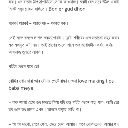
যায়। গুদ বাড়ার ঠাপ ঠাপানিতে সে কি আওয়াজ। ঘরটা যেন ভরে উঠল একটা
মিস্টি মধুর চোদন সঙ্গিতে। Bon er gud dhon
পচাক! পচাক! – পচাত পচ – পকাত পক।
সেই সঙ্গে দুলতে লাগল তক্তপোষটা। দুটো শরীরের এত নড়াচরা সহ্য করার
মত মজবুত অটা নয়। তাই ঠাপের তালে তালে তক্তপোষটাও ক্যাঁচ ক্যাঁচ
আওয়াজ তুলতে লাগল।
খাটটা ভেঙ্গে যাবে রে!
বৌদির পোদ মারা আর বৌদির পেটে বাচ্চা দেওয়া love making tips
baba meye
– যাক শালা! তোর গুদ মারতে গিয়ে যদি তড় খাটটা ভেঙ্গে যায়, যাক! আমি তো
তর গুদে দুধ ঢালব এখন। তাহলে বাড়ার লাথি খা।
– ওঃ ওঃ মাগো, মেরে ফেল, মেরে ফেল আমায়। ওরে বোকাচোদা, আমার গুদ