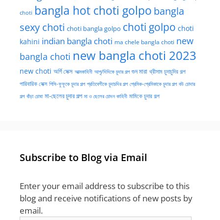
bangla hot choti golpo
bangla
choti
choti golpo
sexy choti
choti
choti bangla golpo
new
indian bangla choti
kahini
ma chele bangla choti
new bangla choti 2023
bangla choti
new choti
গুদ মারা
অর্গি সেক্স
আত্মকাহিনী
আপু/দিদিকে চুদার গল্প
থ্রীসাম চুদাচুদির গল্প
পারিবারিক সেক্স
পিসি-ফুফুকে চুদার গল্প
প্রতিবেশীকে চুদাচদির গল্প
প্রেমিক-প্রেমিকাকে চুদার গল্প
বউ চোদার
মা-ছেলের চুদার গল্প
মামিকে চুদার গল্প
বাঁড়া চোষা
গল্প
মা ও ছেলের চোদন কাহিনী
Subscribe to Blog via Email
Enter your email address to subscribe to this
blog and receive notifications of new posts by
email.