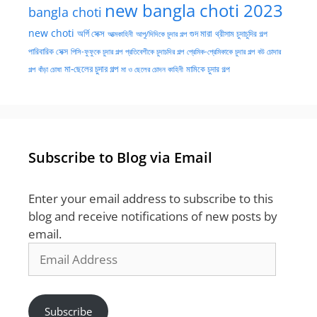
new bangla choti 2023
bangla choti
new choti
গুদ মারা
অর্গি সেক্স
আত্মকাহিনী
আপু/দিদিকে চুদার গল্প
থ্রীসাম চুদাচুদির গল্প
পারিবারিক সেক্স
পিসি-ফুফুকে চুদার গল্প
প্রতিবেশীকে চুদাচদির গল্প
প্রেমিক-প্রেমিকাকে চুদার গল্প
বউ চোদার
মা-ছেলের চুদার গল্প
মামিকে চুদার গল্প
বাঁড়া চোষা
গল্প
মা ও ছেলের চোদন কাহিনী
Subscribe to Blog via Email
Enter your email address to subscribe to this
blog and receive notifications of new posts by
email.
Email
Address
Subscribe