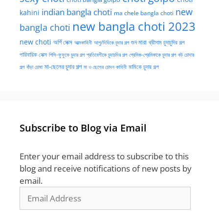
new
indian bangla choti
kahini
ma chele bangla choti
new bangla choti 2023
bangla choti
new choti
গুদ মারা
অর্গি সেক্স
আত্মকাহিনী
আপু/দিদিকে চুদার গল্প
থ্রীসাম চুদাচুদির গল্প
পারিবারিক সেক্স
পিসি-ফুফুকে চুদার গল্প
প্রতিবেশীকে চুদাচদির গল্প
প্রেমিক-প্রেমিকাকে চুদার গল্প
বউ চোদার
মা-ছেলের চুদার গল্প
মামিকে চুদার গল্প
বাঁড়া চোষা
গল্প
মা ও ছেলের চোদন কাহিনী
Subscribe to Blog via Email
Enter your email address to subscribe to this
blog and receive notifications of new posts by
email.
Email
Address