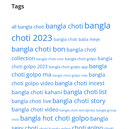
Tags
bangla
bangla choti
all bangla choti
choti 2023
bangla choti baba meye
bangla choti bon
bangla choti
collection
bangla
bangla choti golpo
bangla choti com
bangla
choti golpo 2023
bangla choti golpo app
choti golpo ma
bangla
bangla choti golpo new
bangla choti incest
choti golpo video
bangla choti list
bangla choti kahani
bangla choti story
bangla choti live
bangla choti video
bangla choti wordpress
bangla group
bangla hot choti golpo
bangla
choti
choti golpo
sexy choti
choti
choti bangla golpo