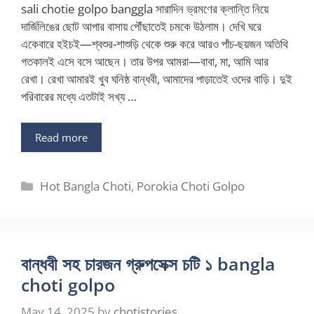
sali chotie golpo banggla সারাদিন ভ্রমণের ক্লান্তি নিয়ে
দার্জিলিঙের ছোট আপার বাসায় পৌঁছাতেই চমকে উঠলাম। দেখি ঘরে
একেবারে হইচই—শ্বশুর-শাশুড়ি থেকে শুরু করে আরও পাঁচ-ছয়জন অতিথি
গতকালই এসে বসে আছেন। তার উপর আমরা—বাবা, মা, আমি আর
রেখা। রেখা আমারই খুব ঘনিষ্ঠ বান্ধবী, আমাদের পাড়াতেই ওদের বাড়ি। দুই
পরিবারের মধ্যে এতটাই সখ্য …
Read more
Categories
Hot Bangla Choti
,
Porokia Choti Golpo
বান্ধবী সহ চারজন গ্রুপসেক্স চটি ১ bangla
choti golpo
May 14, 2025
by
chotistories