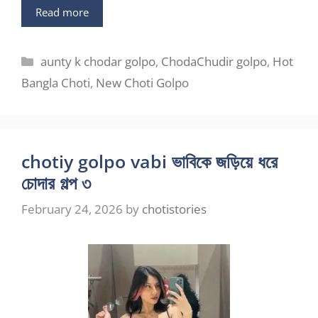
Read more
Categories
aunty k chodar golpo
,
ChodaChudir golpo
,
Hot
Bangla Choti
,
New Choti Golpo
chotiy golpo vabi ভাবিকে জড়িয়ে ধরে
চোদার গল্প ৩
February 24, 2026
by
chotistories