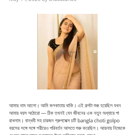
আমার নাম আলো। আমি কলকাতায় থাকি। এই গল্পটা শুরু হয়েছিল যখন
আমার বয়স আঠারো — ঠিক তখনই যেন জীবনের এক নতুন অধ্যায়ে পা
রাখলাম। বান্ধবী সহ চারজন গ্রুপসেক্স চটি bangla choti golpo
বয়সের সঙ্গে সঙ্গে শরীরেও পরিবর্তন আসতে শুরু করেছিল। আয়নায় নিজেকে