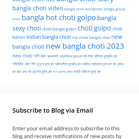
bangla choti video
bangla choti wordpress
bangla group
bangla hot choti golpo
bangla
choti
choti golpo
sexy choti
choti
choti bangla golpo
new
indian bangla choti
kahini
ma chele bangla choti
new bangla choti 2023
bangla choti
new choti
গুদ মারা
অর্গি সেক্স
আত্মকাহিনী
আপু/দিদিকে চুদার গল্প
থ্রীসাম চুদাচুদির গল্প
পারিবারিক সেক্স
পিসি-ফুফুকে চুদার গল্প
প্রতিবেশীকে চুদাচদির গল্প
প্রেমিক-প্রেমিকাকে চুদার গল্প
বউ চোদার
মা-ছেলের চুদার গল্প
মামিকে চুদার গল্প
বাঁড়া চোষা
গল্প
মা ও ছেলের চোদন কাহিনী
Subscribe to Blog via Email
Enter your email address to subscribe to this
blog and receive notifications of new posts by